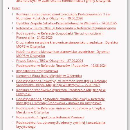
alkoholowych w 2026 roku na terenie miasta i gminy Olsztynek
Praca
Konkurs na stanowisko dyrektora Szkoły Podstawowej nr 1 im.
Noblistów Polskich w Olsztynku - 19.06.2026
Dyrektor Zespołu Szkolno-Przedszkolnego w Waplewie - 14.08.2025
Referent w Biurze Obsługi Interesanta w Referacie Organizacyjnym
Podinspektor w Referacie Gospodarki Nieruchomościami i
Planowania - 24.02.2025
Drugi nabór na wolne kierownicze stanowisko urzędnicze - Dyrektor
MOPS w Olsztynku
Nabór na wolne kierownicze stanowisko urzędnicze - Dyrektor
MOPS w Olsztynku
Prezes Zarządu TBS w Olsztynku - 27.09.2024
Podinspektor w Referacie Finansów i Podatków - 19.08.2024
Inspektor ds. drogownictwa
Kierownik Biura Rady Miejskiej w Olsztynku
Podinspektor ds. inwestycji w Referacie Inwestycji i Ochrony
Środowiska Urzędu Miejskiego w Olsztynku - 25.09.2023
Konkurs na stanowisko dyrektora Przedszkola Miejskiego w
Olsztynku
Podinspektor ds. gospodarki wodno-ściekowej w Referacie
Inwestycji i Ochrony Środowiska - umowa na zastępstwo
Podinspektor w Referacie Finansów i Podatków w Urzędzie
Miejskim w Olsztynku
Podinspektor/inspektor w Referacie Promocji
Podinspektor ds. obronnych, obrony cywilnej i zarządzania
kryzysowego