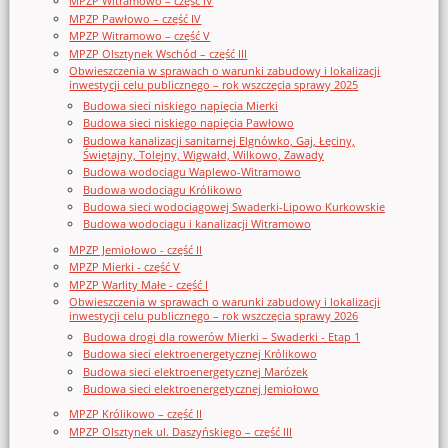
MPZP Witramowo – część IV
MPZP Pawłowo – część IV
MPZP Witramowo – część V
MPZP Olsztynek Wschód – część III
Obwieszczenia w sprawach o warunki zabudowy i lokalizacji
inwestycji celu publicznego – rok wszczęcia sprawy 2025
Budowa sieci niskiego napięcia Mierki
Budowa sieci niskiego napięcia Pawłowo
Budowa kanalizacji sanitarnej Elgnówko, Gaj, Łęciny,
Świętajny, Tolejny, Wigwałd, Wilkowo, Zawady
Budowa wodociągu Waplewo-Witramowo
Budowa wodociągu Królikowo
Budowa sieci wodociągowej Swaderki-Lipowo Kurkowskie
Budowa wodociągu i kanalizacji Witramowo
MPZP Jemiołowo - część II
MPZP Mierki - część V
MPZP Warlity Małe - część I
Obwieszczenia w sprawach o warunki zabudowy i lokalizacji
inwestycji celu publicznego – rok wszczęcia sprawy 2026
Budowa drogi dla rowerów Mierki – Swaderki - Etap 1
Budowa sieci elektroenergetycznej Królikowo
Budowa sieci elektroenergetycznej Marózek
Budowa sieci elektroenergetycznej Jemiołowo
MPZP Królikowo – część II
MPZP Olsztynek ul. Daszyńskiego – część III