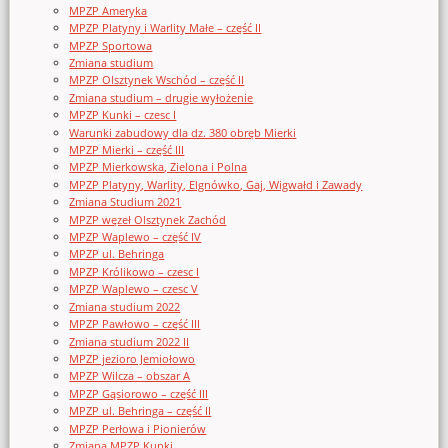
MPZP Ameryka
MPZP Platyny i Warlity Małe – część II
MPZP Sportowa
Zmiana studium
MPZP Olsztynek Wschód – część II
Zmiana studium – drugie wyłożenie
MPZP Kunki – czesc I
Warunki zabudowy dla dz. 380 obręb Mierki
MPZP Mierki – część III
MPZP Mierkowska, Zielona i Polna
MPZP Platyny, Warlity, Elgnówko, Gaj, Wigwałd i Zawady
Zmiana Studium 2021
MPZP węzeł Olsztynek Zachód
MPZP Waplewo – część IV
MPZP ul. Behringa
MPZP Królikowo – czesc I
MPZP Waplewo – czesc V
Zmiana studium 2022
MPZP Pawłowo – część III
Zmiana studium 2022 II
MPZP jezioro Jemiołowo
MPZP Wilcza – obszar A
MPZP Gąsiorowo – część III
MPZP ul. Behringa – część II
MPZP Perłowa i Pionierów
Zmiana MPZP Kunki