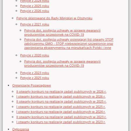
Petycje z 2024 roku
Petycje z 2025 roku
Petycje z 2026 roku
Petycje skierowane do Rady Miejskiej w Olsztynku
Petycje z 2021 roku
Petycja dot. podjęcia uchwały w sprawie gwarancji
producentów szczepionek na COVID-19
Petycja dot. podjęcia uchwały poierającej list otwarty STOP
zabójczenmu GMO - STOP niebezpiecznej szczepionce oraz
zaprzestania eksperymentu na mieszkańcach Polski i inne
Petycje z 2020 roku
Petycja dot. podjęcia uchwały w sprawie gwarancji
producentów szczepionek na COVID-19
Petycje z 2023 roku
Petycje z 2025 roku
Organizacje Pozarządowe
II otwarty konkurs na realizację zadań publicznych w 2026 r.
I otwarty konkurs na realizację zadań publicznych w 2026 r.
II otwarty konkurs na realizację zadań publicznych w 2025 r.
I otwarty konkurs na realizację zadań publicznych w 2025 r.
I otwarty konkurs na realizację zadań publicznych w 2024 r.
II otwarty konkurs na realizację zadań publicznych w 2023 r.
I otwarty konkurs na realizację zadań publicznych w 2023 r.
Ogłoszenia