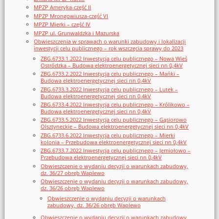
MPZP Ameryka-część II
MPZP Mrongowiusza-część VI
MPZP Mierki – część IV
MPZP ul. Grunwaldzka i Mazurska
Obwieszczenia w sprawach o warunki zabudowy i lokalizacji
inwestycji celu publicznego – rok wszczęcia sprawy do 2023
ZBG.6733.1.2022 Inwestycja celu publicznego – Nowa Wieś
Ostródzka – Budowa elektroenergetycznej sieci nn 0,4kV
ZBG.6733.2.2022 Inwestycja celu publicznego – Mańki –
Budowa elektroenergetycznej sieci nn 0,4kV
ZBG.6733.3.2022 Inwestycja celu publicznego – Lutek –
Budowa elektroenergetycznej sieci nn 0,4kV
ZBG.6733.4.2022 Inwestycja celu publicznego – Królikowo –
Budowa elektroenergetycznej sieci nn 0,4kV
ZBG.6733.5.2022 Inwestycja celu publicznego – Gąsiorowo
Olsztyneckie – Budowa elektroenergetycznej sieci nn 0,4kV
ZBG.6733.6.2022 Inwestycja celu publicznego – Mierki
kolonia – Przebudowa elektroenergetycznej sieci nn 0,4kV
ZBG.6733.7.2022 Inwestycja celu publicznego – Jemiołowo –
Przebudowa elektroenergetycznej sieci nn 0,4kV
Obwieszczenie o wydaniu decyzji o warunkach zabudowy,
dz. 36/27 obręb Waplewo
Obwieszczenie o wydaniu decyzji o warunkach zabudowy,
dz. 36/26 obręb Waplewo
Obwieszczenie o wydaniu decyzji o warunkach
zabudowy, dz. 36/26 obręb Waplewo
Obwieszczenie o wydaniu decyzji o warunkach zabudowy,