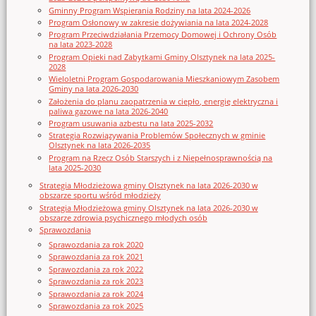
Gminny Program Wspierania Rodziny na lata 2024-2026
Program Osłonowy w zakresie dożywiania na lata 2024-2028
Program Przeciwdziałania Przemocy Domowej i Ochrony Osób
na lata 2023-2028
Program Opieki nad Zabytkami Gminy Olsztynek na lata 2025-
2028
Wieloletni Program Gospodarowania Mieszkaniowym Zasobem
Gminy na lata 2026-2030
Założenia do planu zaopatrzenia w ciepło, energię elektryczna i
paliwa gazowe na lata 2026-2040
Program usuwania azbestu na lata 2025-2032
Strategia Rozwiązywania Problemów Społecznych w gminie
Olsztynek na lata 2026-2035
Program na Rzecz Osób Starszych i z Niepełnosprawnością na
lata 2025-2030
Strategia Młodzieżowa gminy Olsztynek na lata 2026-2030 w
obszarze sportu wśród młodzieży
Strategia Młodzieżowa gminy Olsztynek na lata 2026-2030 w
obszarze zdrowia psychicznego młodych osób
Sprawozdania
Sprawozdania za rok 2020
Sprawozdania za rok 2021
Sprawozdania za rok 2022
Sprawozdania za rok 2023
Sprawozdania za rok 2024
Sprawozdania za rok 2025