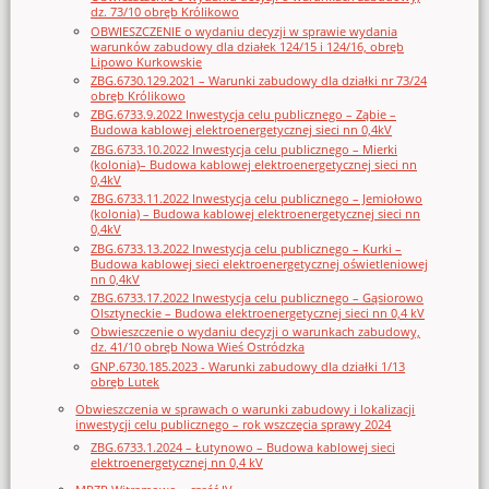
dz. 73/10 obręb Królikowo
OBWIESZCZENIE o wydaniu decyzji w sprawie wydania
warunków zabudowy dla działek 124/15 i 124/16, obręb
Lipowo Kurkowskie
ZBG.6730.129.2021 – Warunki zabudowy dla działki nr 73/24
obręb Królikowo
ZBG.6733.9.2022 Inwestycja celu publicznego – Ząbie –
Budowa kablowej elektroenergetycznej sieci nn 0,4kV
ZBG.6733.10.2022 Inwestycja celu publicznego – Mierki
(kolonia)– Budowa kablowej elektroenergetycznej sieci nn
0,4kV
ZBG.6733.11.2022 Inwestycja celu publicznego – Jemiołowo
(kolonia) – Budowa kablowej elektroenergetycznej sieci nn
0,4kV
ZBG.6733.13.2022 Inwestycja celu publicznego – Kurki –
Budowa kablowej sieci elektroenergetycznej oświetleniowej
nn 0,4kV
ZBG.6733.17.2022 Inwestycja celu publicznego – Gąsiorowo
Olsztyneckie – Budowa elektroenergetycznej sieci nn 0,4 kV
Obwieszczenie o wydaniu decyzji o warunkach zabudowy,
dz. 41/10 obręb Nowa Wieś Ostródzka
GNP.6730.185.2023 - Warunki zabudowy dla działki 1/13
obręb Lutek
Obwieszczenia w sprawach o warunki zabudowy i lokalizacji
inwestycji celu publicznego – rok wszczęcia sprawy 2024
ZBG.6733.1.2024 – Łutynowo – Budowa kablowej sieci
elektroenergetycznej nn 0,4 kV