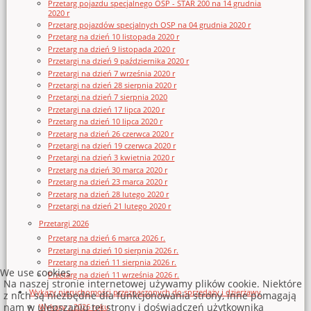
Przetarg pojazdu specjalnego OSP - STAR 200 na 14 grudnia
2020 r
Przetarg pojazdów specjalnych OSP na 04 grudnia 2020 r
Przetarg na dzień 10 listopada 2020 r
Przetarg na dzień 9 listopada 2020 r
Przetargi na dzień 9 października 2020 r
Przetargi na dzień 7 września 2020 r
Przetargi na dzień 28 sierpnia 2020 r
Przetargi na dzień 7 sierpnia 2020
Przetargi na dzień 17 lipca 2020 r
Przetarg na dzień 10 lipca 2020 r
Przetarg na dzień 26 czerwca 2020 r
Przetargi na dzień 19 czerwca 2020 r
Przetargi na dzień 3 kwietnia 2020 r
Przetarg na dzień 30 marca 2020 r
Przetarg na dzień 23 marca 2020 r
Przetarg na dzień 28 lutego 2020 r
Przetargi na dzień 21 lutego 2020 r
Przetargi 2026
Przetarg na dzień 6 marca 2026 r.
Przetargi na dzień 10 sierpnia 2026 r.
Przetarg na dzień 11 sierpnia 2026 r.
We use cookies
Przetarg na dzień 11 września 2026 r.
Na naszej stronie internetowej używamy plików cookie. Niektóre
Wykazy nieruchomości przeznaczonych do sprzedaży i dzierżawy
z nich są niezbędne dla funkcjonowania strony, inne pomagają
nam w ulepszaniu tej strony i doświadczeń użytkownika
Wykazy z 2026 roku