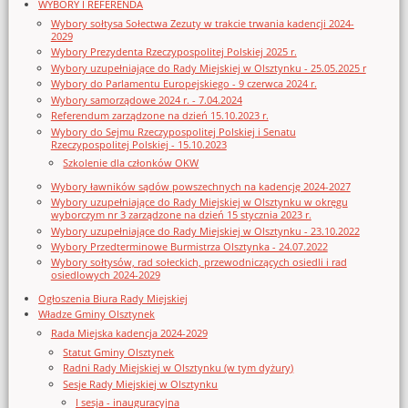
WYBORY I REFERENDA
Wybory sołtysa Sołectwa Zezuty w trakcie trwania kadencji 2024-
2029
Wybory Prezydenta Rzeczypospolitej Polskiej 2025 r.
Wybory uzupełniające do Rady Miejskiej w Olsztynku - 25.05.2025 r
Wybory do Parlamentu Europejskiego - 9 czerwca 2024 r.
Wybory samorządowe 2024 r. - 7.04.2024
Referendum zarządzone na dzień 15.10.2023 r.
Wybory do Sejmu Rzeczypospolitej Polskiej i Senatu
Rzeczypospolitej Polskiej - 15.10.2023
Szkolenie dla członków OKW
Wybory ławników sądów powszechnych na kadencję 2024-2027
Wybory uzupełniające do Rady Miejskiej w Olsztynku w okręgu
wyborczym nr 3 zarządzone na dzień 15 stycznia 2023 r.
Wybory uzupełniające do Rady Miejskiej w Olsztynku - 23.10.2022
Wybory Przedterminowe Burmistrza Olsztynka - 24.07.2022
Wybory sołtysów, rad sołeckich, przewodniczących osiedli i rad
osiedlowych 2024-2029
Ogłoszenia Biura Rady Miejskiej
Władze Gminy Olsztynek
Rada Miejska kadencja 2024-2029
Statut Gminy Olsztynek
Radni Rady Miejskiej w Olsztynku (w tym dyżury)
Sesje Rady Miejskiej w Olsztynku
I sesja - inauguracyjna