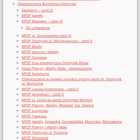
Obwieszczenia Burmistrza Olsztynka
Świętajny – część III
MPZP Jagiełły
MPZP Waplewo – czesc III
Do uchwalenia
MPZP ul. Grunwaldzka-czesc III
MPZP Olsztynek ul. Mrongowiusza – część V
MPZP Mierki
MPZP Jeziorna i Jagielly
MPZP Sosnowa
MPZP linia energetyczna Olsztynek-Biesal
mpzp Platyny, Warlity Małe - obwieszczenie
MPZP Świerkocin
Obwieszczenie w sprawie projektu zmiany mpzp m. Olsztynek
ul. Słoneczna
MPZP Lipowo Kurkowskie – czesc II
MPZP Jemiołowo – część II
MPZP ul. Leśna do węzła Olsztynek Wschód
MPZP Platyny, Warlity, Wigwałd, Gaj, Drwęck
MPZP Łutynowo
MPZP Pawłowo
MPZP Jagielly, Strazacka, Grunwaldzka, Mazurska, Warszawska
MPZP Platyny i Warlity Małe
MPZP Olsztynek ul. Poranna
MPZP Słoneczna