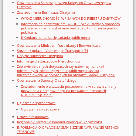
Obwieszczenia Samorządowego Kolegium Odwoławczego w
Olsztynie
Zawiadomienia Burmistrza Olsztynka
WYKAZ NIERUCHOMOŚCI WPISANYCH DO REJESTRU ZABYTKÓW.
Informacja na podstawie art. 37 ust. 1 pkt 2 ustawy o finansach
publicznych - m.in. wykonanie budżetu JST umorzenia pomoc
publiczna.
II Konkurs na realizację zadania publicznego
Obwieszczenia Ministra Infrastruktury i Budwonictwa
Sprzedaż pojazdu Volkswagen Transporter T4
Decyzje Burmistrza Olsztynka
Informacje dla Zarządców Nieruchomości
Zestawienie danych dotyczących czynszów najmu lokali
mieszkalnych, nienależących do publicznego zasobu
mieszkaniowego, w położonych na obszarze Gminy Olsztynek.
Obwieszczenia Starosty Olsztyńskiego
Zawiadomienie o wszczęciu postępowania w sprawie zmiany
pozwolenia zintegrowanego na prowadzenie instalacji
NUTRIPOL Sp. z o.o.
Ogłoszenia sprzedażowe
Ogłoszenia sprzedażowe
Uchwała reklamowa
Regionalny Zarząd Gospodarki Wodnej w Białymstoku
INFORMACJA O OPŁACIE ZA ZMNIEJSZENIE NATURALNEJ RETENCJI
TERENOWEJ