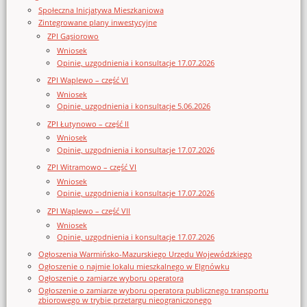
Społeczna Inicjatywa Mieszkaniowa
Zintegrowane plany inwestycyjne
ZPI Gąsiorowo
Wniosek
Opinie, uzgodnienia i konsultacje 17.07.2026
ZPI Waplewo – część VI
Wniosek
Opinie, uzgodnienia i konsultacje 5.06.2026
ZPI Łutynowo – część II
Wniosek
Opinie, uzgodnienia i konsultacje 17.07.2026
ZPI Witramowo – część VI
Wniosek
Opinie, uzgodnienia i konsultacje 17.07.2026
ZPI Waplewo – część VII
Wniosek
Opinie, uzgodnienia i konsultacje 17.07.2026
Ogłoszenia Warmińsko-Mazurskiego Urzędu Wojewódzkiego
Ogłoszenie o najmie lokalu mieszkalnego w Elgnówku
Ogłoszenie o zamiarze wyboru operatora
Ogłoszenie o zamiarze wyboru operatora publicznego transportu
zbiorowego w trybie przetargu nieograniczonego