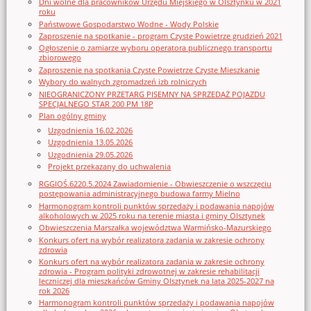
Dni wolne dla pracowników Urzędu Miejskiego w Olsztynku w 2021
roku
Państwowe Gospodarstwo Wodne - Wody Polskie
Zaproszenie na spotkanie - program Czyste Powietrze grudzień 2021
Ogłoszenie o zamiarze wyboru operatora publicznego transportu
zbiorowego
Zaproszenie na spotkania Czyste Powietrze Czyste Mieszkanie
Wybory do walnych zgromadzeń izb rolniczych
NIEOGRANICZONY PRZETARG PISEMNY NA SPRZEDAŻ POJAZDU
SPECJALNEGO STAR 200 PM 18P
Plan ogólny gminy
Uzgodnienia 16.02.2026
Uzgodnienia 13.05.2026
Uzgodnienia 29.05.2026
Projekt przekazany do uchwalenia
RGGIOŚ.6220.5.2024 Zawiadomienie - Obwieszczenie o wszczęciu
postępowania administracyjnego budowa farmy Mielno
Harmonogram kontroli punktów sprzedaży i podawania napojów
alkoholowych w 2025 roku na terenie miasta i gminy Olsztynek
Obwieszczenia Marszałka województwa Warmińsko-Mazurskiego
Konkurs ofert na wybór realizatora zadania w zakresie ochrony
zdrowia
Konkurs ofert na wybór realizatora zadania w zakresie ochrony
zdrowia - Program polityki zdrowotnej w zakresie rehabilitacji
leczniczej dla mieszkańców Gminy Olsztynek na lata 2025-2027 na
rok 2026
Harmonogram kontroli punktów sprzedaży i podawania napojów