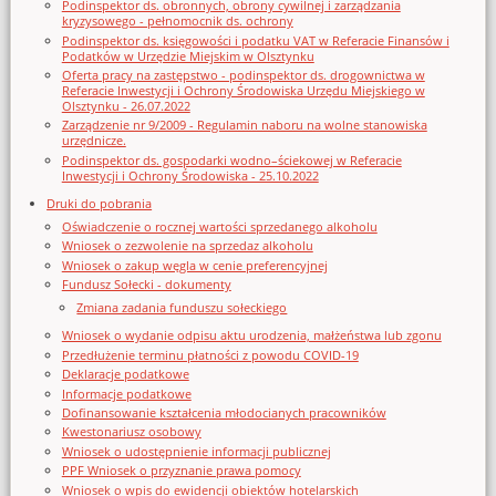
Podinspektor ds. obronnych, obrony cywilnej i zarządzania
kryzysowego - pełnomocnik ds. ochrony
Podinspektor ds. księgowości i podatku VAT w Referacie Finansów i
Podatków w Urzędzie Miejskim w Olsztynku
Oferta pracy na zastępstwo - podinspektor ds. drogownictwa w
Referacie Inwestycji i Ochrony Środowiska Urzędu Miejskiego w
Olsztynku - 26.07.2022
Zarządzenie nr 9/2009 - Regulamin naboru na wolne stanowiska
urzędnicze.
Podinspektor ds. gospodarki wodno–ściekowej w Referacie
Inwestycji i Ochrony Środowiska - 25.10.2022
Druki do pobrania
Oświadczenie o rocznej wartości sprzedanego alkoholu
Wniosek o zezwolenie na sprzedaz alkoholu
Wniosek o zakup węgla w cenie preferencyjnej
Fundusz Sołecki - dokumenty
Zmiana zadania funduszu sołeckiego
Wniosek o wydanie odpisu aktu urodzenia, małżeństwa lub zgonu
Przedłużenie terminu płatności z powodu COVID-19
Deklaracje podatkowe
Informacje podatkowe
Dofinansowanie kształcenia młodocianych pracowników
Kwestonariusz osobowy
Wniosek o udostępnienie informacji publicznej
PPF Wniosek o przyznanie prawa pomocy
Wniosek o wpis do ewidencji obiektów hotelarskich