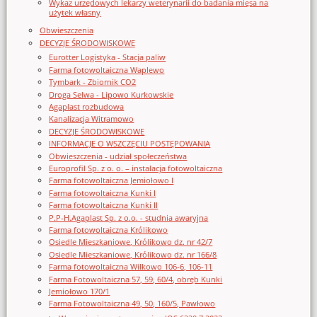
Wykaz urzędowych lekarzy weterynarii do badania mięsa na
użytek własny
Obwieszczenia
DECYZJE ŚRODOWISKOWE
Eurotter Logistyka - Stacja paliw
Farma fotowoltaiczna Waplewo
Tymbark - Zbiornik CO2
Droga Selwa - Lipowo Kurkowskie
Agaplast rozbudowa
Kanalizacja Witramowo
DECYZJE ŚRODOWISKOWE
INFORMACJE O WSZCZĘCIU POSTĘPOWANIA
Obwieszczenia - udział społeczeństwa
Europrofil Sp. z o. o. – instalacja fotowoltaiczna
Farma fotowoltaiczna Jemiołowo I
Farma fotowoltaiczna Kunki I
Farma fotowoltaiczna Kunki II
P.P-H.Agaplast Sp. z o.o. - studnia awaryjna
Farma fotowoltaiczna Królikowo
Osiedle Mieszkaniowe, Królikowo dz. nr 42/7
Osiedle Mieszkaniowe, Królikowo dz. nr 166/8
Farma fotowoltaiczna Wilkowo 106-6, 106-11
Farma Fotowoltaiczna 57, 59, 60/4, obręb Kunki
Jemiołowo 170/1
Farma Fotowoltaiczna 49, 50, 160/5, Pawłowo