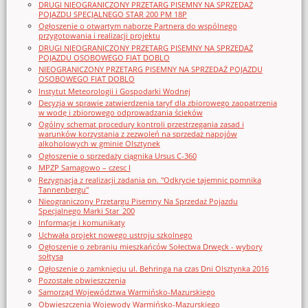
DRUGI NIEOGRANICZONY PRZETARG PISEMNY NA SPRZEDAŻ
POJAZDU SPECJALNEGO STAR 200 PM 18P
Ogłoszenie o otwartym naborze Partnera do wspólnego
przygotowania i realizacji projektu
DRUGI NIEOGRANICZONY PRZETARG PISEMNY NA SPRZEDAŻ
POJAZDU OSOBOWEGO FIAT DOBLO
NIEOGRANICZONY PRZETARG PISEMNY NA SPRZEDAŻ POJAZDU
OSOBOWEGO FIAT DOBLO
Instytut Meteorologii i Gospodarki Wodnej
Decyzja w sprawie zatwierdzenia taryf dla zbiorowego zaopatrzenia
w wodę i zbiorowego odprowadzania ścieków
Ogólny schemat procedury kontroli przestrzegania zasad i
warunków korzystania z zezwoleń na sprzedaż napojów
alkoholowych w gminie Olsztynek
Ogłoszenie o sprzedaży ciągnika Ursus C-360
MPZP Samagowo – czesc I
Rezygnacja z realizacji zadania pn. "Odkrycie tajemnic pomnika
Tannenbergu"
Nieograniczony Przetargu Pisemny Na Sprzedaż Pojazdu
Specjalnego Marki Star_200
Informacje i komunikaty
Uchwała projekt nowego ustroju szkolnego
Ogłoszenie o zebraniu mieszkańców Sołectwa Drwęck - wybory
sołtysa
Ogłoszenie o zamknięciu ul. Behringa na czas Dni Olsztynka 2016
Pozostałe obwieszczenia
Samorząd Województwa Warmińsko-Mazurskiego
Obwieszczenia Wojewody Warmińsko-Mazurskiego