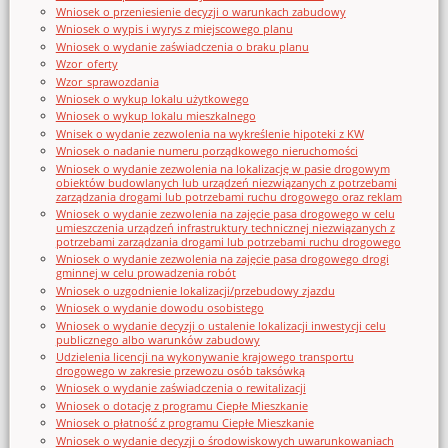
Wniosek o przeniesienie decyzji o warunkach zabudowy
Wniosek o wypis i wyrys z miejscowego planu
Wniosek o wydanie zaświadczenia o braku planu
Wzor_oferty
Wzor_sprawozdania
Wniosek o wykup lokalu użytkowego
Wniosek o wykup lokalu mieszkalnego
Wnisek o wydanie zezwolenia na wykreślenie hipoteki z KW
Wniosek o nadanie numeru porządkowego nieruchomości
Wniosek o wydanie zezwolenia na lokalizację w pasie drogowym
obiektów budowlanych lub urządzeń niezwiązanych z potrzebami
zarządzania drogami lub potrzebami ruchu drogowego oraz reklam
Wniosek o wydanie zezwolenia na zajęcie pasa drogowego w celu
umieszczenia urządzeń infrastruktury technicznej niezwiązanych z
potrzebami zarządzania drogami lub potrzebami ruchu drogowego
Wniosek o wydanie zezwolenia na zajęcie pasa drogowego drogi
gminnej w celu prowadzenia robót
Wniosek o uzgodnienie lokalizacji/przebudowy zjazdu
Wniosek o wydanie dowodu osobistego
Wniosek o wydanie decyzji o ustalenie lokalizacji inwestycji celu
publicznego albo warunków zabudowy
Udzielenia licencji na wykonywanie krajowego transportu
drogowego w zakresie przewozu osób taksówką
Wniosek o wydanie zaświadczenia o rewitalizacji
Wniosek o dotację z programu Ciepłe Mieszkanie
Wniosek o płatność z programu Ciepłe Mieszkanie
Wniosek o wydanie decyzji o środowiskowych uwarunkowaniach