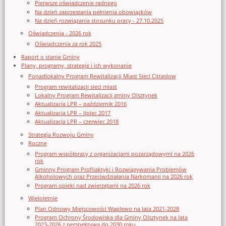
Pierwsze oświadczenie radnego
Na dzień zaprzestania pełnienia obowiązków
Na dzień rozwiązania stosunku pracy - 27.10.2025
Oświadczenia - 2026 rok
Oświadczenia za rok 2025
Raport o stanie Gminy
Plany, programy, strategie i ich wykonanie
Ponadlokalny Program Rewitalizacji Miast Sieci Cittaslow
Program rewitalizacji sieci miast
Lokalny Program Rewitalizacji gminy Olsztynek
Aktualizacja LPR – październik 2016
Aktualizacja LPR – lipiec 2017
Aktualizacja LPR – czerwiec 2018
Strategia Rozwoju Gminy
Roczne
Program współpracy z organizacjami pozarządowymi na 2026
rok
Gminny Program Profilaktyki i Rozwiązywania Problemów
Alkoholowych oraz Przeciwdziałania Narkomanii na 2026 rok
Program opieki nad zwierzętami na 2026 rok
Wieloletnie
Plan Odnowy Miejscowości Waplewo na lata 2021-2028
Program Ochrony Środowiska dla Gminy Olsztynek na lata
2023-2026 z perspektywą do 2030 roku