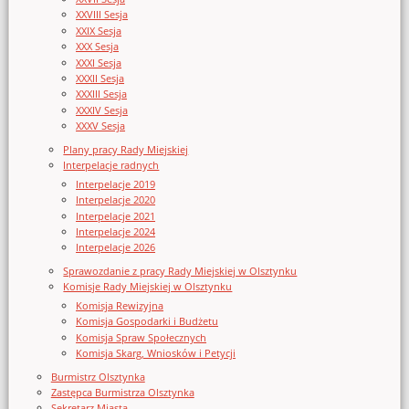
XXVIII Sesja
XXIX Sesja
XXX Sesja
XXXI Sesja
XXXII Sesja
XXXIII Sesja
XXXIV Sesja
XXXV Sesja
Plany pracy Rady Miejskiej
Interpelacje radnych
Interpelacje 2019
Interpelacje 2020
Interpelacje 2021
Interpelacje 2024
Interpelacje 2026
Sprawozdanie z pracy Rady Miejskiej w Olsztynku
Komisje Rady Miejskiej w Olsztynku
Komisja Rewizyjna
Komisja Gospodarki i Budżetu
Komisja Spraw Społecznych
Komisja Skarg, Wniosków i Petycji
Burmistrz Olsztynka
Zastępca Burmistrza Olsztynka
Sekretarz Miasta