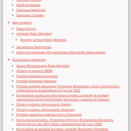
Skarbnik Miasta
Zastępca Skarbnika
Sołectwa i Osiedla
Akty prawne
Statut Gminy
Uchwały Rady Miejskiej
Rejestry uchwał Rady Miejskiej
Zarządzenia Burmistrza
Dziennik Urzędowy Województwa Warmińsko-Mazurskiego
Konsultacje społeczne
Statut Młodzieżowej Rady Miejskiej
Zmiany w statucie MRM
Podział sołectwa Łutynowo
Podział sołectwa Pawłowo
Projekt uchwały Rocznego Programu Współpracy Gminy Olsztynek z
organizacjami pozarządowymi na rok 2022
Konsultacje społeczne dotyczące projektu uchwały w sprawie
utworzenia Olsztyneckiej Rady Seniorów i nadania jej Statutu
Zmiany rodzaju miejscowości Kąpity
Zmiany rodzaju miejscowości Spoguny
Projekty statutów sołectw gminy Olsztynek
Konsultacje projektu „Programu Ochrony Środowiska dla Gminy
Olsztynek na lata 2023-2026 z perspektywą do roku 2030
Konsultacje w sprawie projektu uchwały Rocznego Programu