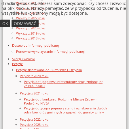
(Tracking Cookies). Możesz sam zdecydować, czy chcesz zezwolić
Wykazy z 2025 roku
na pliki cookie. Należy pamiętać, że w przypadku odrzucenia, nie
Wykazy z 2024 roku
wszystkie funkcje strony mogą być dostępne.
Wykazy z 2023 roku
Wykazy z 2022 roku
OK
ODMAWIAĆ
Wykazy z 2021 roku
Wykazy z 2020 roku
Wykazy z 2019 roku
Wykazy z 2018 roku
Dostęp do informacji publicznej
Ponowne wykorzystanie informacji publicznej
Skargi i wnioski
Petycje
Petycje skierowane do Burmistrza Olsztynka
Petycje z 2020 roku
Petycja dot. poprawy infrastruktury drogi gminnej nr
281409_5.0014
Petycje z 2021 roku
Petycja dot. konkursu: Rodzinne Miejsce Zabaw -
Podwórko NIVEA
Petycja dotycząca poprawy stanu i oznakowania dwóch
odcinków dróg gminnych biegących do granicy gminy
Petycje z 2022 roku
Petycje z 2023 roku