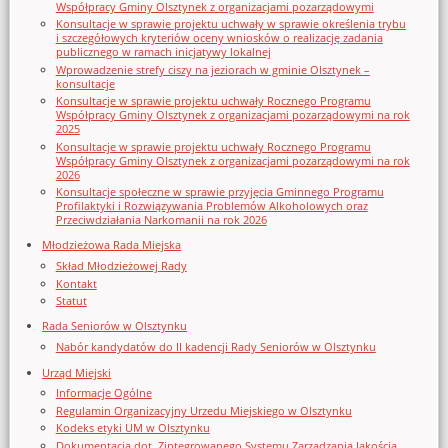
Współpracy Gminy Olsztynek z organizacjami pozarządowymi
Konsultacje w sprawie projektu uchwały w sprawie określenia trybu
i szczegółowych kryteriów oceny wniosków o realizację zadania
publicznego w ramach inicjatywy lokalnej
Wprowadzenie strefy ciszy na jeziorach w gminie Olsztynek –
konsultacje
Konsultacje w sprawie projektu uchwały Rocznego Programu
Współpracy Gminy Olsztynek z organizacjami pozarządowymi na rok
2025
Konsultacje w sprawie projektu uchwały Rocznego Programu
Współpracy Gminy Olsztynek z organizacjami pozarządowymi na rok
2026
Konsultacje społeczne w sprawie przyjęcia Gminnego Programu
Profilaktyki i Rozwiązywania Problemów Alkoholowych oraz
Przeciwdziałania Narkomanii na rok 2026
Młodzieżowa Rada Miejska
Skład Młodzieżowej Rady
Kontakt
Statut
Rada Seniorów w Olsztynku
Nabór kandydatów do II kadencji Rady Seniorów w Olsztynku
Urząd Miejski
Informacje Ogólne
Regulamin Organizacyjny Urzedu Miejskiego w Olsztynku
Kodeks etyki UM w Olsztynku
Dokumentacja dot. Zintegrowanego Systemu Zarządzania Jakością