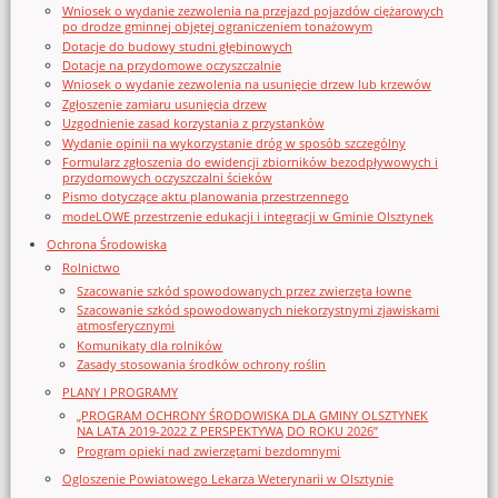
Wniosek o wydanie zezwolenia na przejazd pojazdów ciężarowych
po drodze gminnej objętej ograniczeniem tonażowym
Dotacje do budowy studni głębinowych
Dotacje na przydomowe oczyszczalnie
Wniosek o wydanie zezwolenia na usunięcie drzew lub krzewów
Zgłoszenie zamiaru usunięcia drzew
Uzgodnienie zasad korzystania z przystanków
Wydanie opinii na wykorzystanie dróg w sposób szczególny
Formularz zgłoszenia do ewidencji zbiorników bezodpływowych i
przydomowych oczyszczalni ścieków
Pismo dotyczące aktu planowania przestrzennego
modeLOWE przestrzenie edukacji i integracji w Gminie Olsztynek
Ochrona Środowiska
Rolnictwo
Szacowanie szkód spowodowanych przez zwierzęta łowne
Szacowanie szkód spowodowanych niekorzystnymi zjawiskami
atmosferycznymi
Komunikaty dla rolników
Zasady stosowania środków ochrony roślin
PLANY I PROGRAMY
„PROGRAM OCHRONY ŚRODOWISKA DLA GMINY OLSZTYNEK
NA LATA 2019-2022 Z PERSPEKTYWĄ DO ROKU 2026”
Program opieki nad zwierzętami bezdomnymi
Ogloszenie Powiatowego Lekarza Weterynarii w Olsztynie