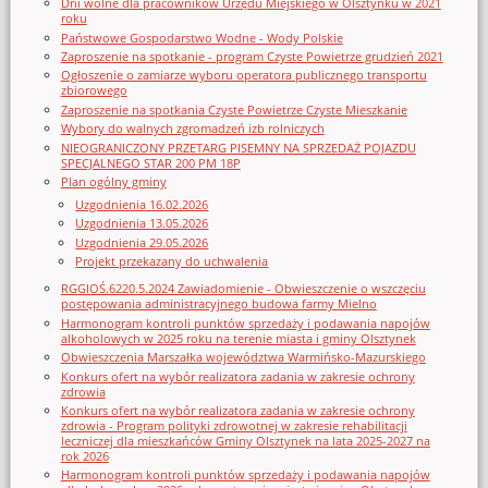
Dni wolne dla pracowników Urzędu Miejskiego w Olsztynku w 2021
roku
Państwowe Gospodarstwo Wodne - Wody Polskie
Zaproszenie na spotkanie - program Czyste Powietrze grudzień 2021
Ogłoszenie o zamiarze wyboru operatora publicznego transportu
zbiorowego
Zaproszenie na spotkania Czyste Powietrze Czyste Mieszkanie
Wybory do walnych zgromadzeń izb rolniczych
NIEOGRANICZONY PRZETARG PISEMNY NA SPRZEDAŻ POJAZDU
SPECJALNEGO STAR 200 PM 18P
Plan ogólny gminy
Uzgodnienia 16.02.2026
Uzgodnienia 13.05.2026
Uzgodnienia 29.05.2026
Projekt przekazany do uchwalenia
RGGIOŚ.6220.5.2024 Zawiadomienie - Obwieszczenie o wszczęciu
postępowania administracyjnego budowa farmy Mielno
Harmonogram kontroli punktów sprzedaży i podawania napojów
alkoholowych w 2025 roku na terenie miasta i gminy Olsztynek
Obwieszczenia Marszałka województwa Warmińsko-Mazurskiego
Konkurs ofert na wybór realizatora zadania w zakresie ochrony
zdrowia
Konkurs ofert na wybór realizatora zadania w zakresie ochrony
zdrowia - Program polityki zdrowotnej w zakresie rehabilitacji
leczniczej dla mieszkańców Gminy Olsztynek na lata 2025-2027 na
rok 2026
Harmonogram kontroli punktów sprzedaży i podawania napojów