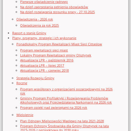
Pierwsze oświadczenie radnego
Na dzień zaprzestania pełnienia obowiązków
Na dzień rozwiązania stosunku pracy - 27.10.2025
Oświadczenia - 2026 rok
Oświadczenia za rok 2025
Raport o stanie Gminy
Plany, programy, strategie i ich wykonanie
Ponadlokalny Program Rewitalizacji Miast Sieci Cittaslow
Program rewitalizacji sieci miast
Lokalny Program Rewitalizacji gminy Olsztynek
Aktualizacja LPR – październik 2016
Aktualizacja LPR – lipiec 2017
Aktualizacja LPR – czerwiec 2018
Strategia Rozwoju Gminy
Roczne
Program współpracy z organizacjami pozarządowymi na 2026
rok
Gminny Program Profilaktyki i Rozwiązywania Problemów
Alkoholowych oraz Przeciwdziałania Narkomanii na 2026 rok
Program opieki nad zwierzętami na 2026 rok
Wieloletnie
Plan Odnowy Miejscowości Waplewo na lata 2021-2028
Program Ochrony Środowiska dla Gminy Olsztynek na lata
2023-2026 z perspektywą do 2030 roku