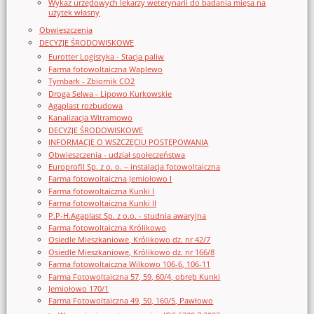
Wykaz urzędowych lekarzy weterynarii do badania mięsa na
użytek własny
Obwieszczenia
DECYZJE ŚRODOWISKOWE
Eurotter Logistyka - Stacja paliw
Farma fotowoltaiczna Waplewo
Tymbark - Zbiornik CO2
Droga Selwa - Lipowo Kurkowskie
Agaplast rozbudowa
Kanalizacja Witramowo
DECYZJE ŚRODOWISKOWE
INFORMACJE O WSZCZĘCIU POSTĘPOWANIA
Obwieszczenia - udział społeczeństwa
Europrofil Sp. z o. o. – instalacja fotowoltaiczna
Farma fotowoltaiczna Jemiołowo I
Farma fotowoltaiczna Kunki I
Farma fotowoltaiczna Kunki II
P.P-H.Agaplast Sp. z o.o. - studnia awaryjna
Farma fotowoltaiczna Królikowo
Osiedle Mieszkaniowe, Królikowo dz. nr 42/7
Osiedle Mieszkaniowe, Królikowo dz. nr 166/8
Farma fotowoltaiczna Wilkowo 106-6, 106-11
Farma Fotowoltaiczna 57, 59, 60/4, obręb Kunki
Jemiołowo 170/1
Farma Fotowoltaiczna 49, 50, 160/5, Pawłowo