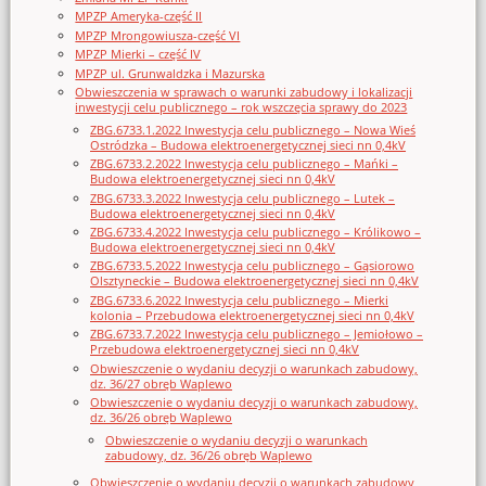
MPZP Ameryka-część II
MPZP Mrongowiusza-część VI
MPZP Mierki – część IV
MPZP ul. Grunwaldzka i Mazurska
Obwieszczenia w sprawach o warunki zabudowy i lokalizacji
inwestycji celu publicznego – rok wszczęcia sprawy do 2023
ZBG.6733.1.2022 Inwestycja celu publicznego – Nowa Wieś
Ostródzka – Budowa elektroenergetycznej sieci nn 0,4kV
ZBG.6733.2.2022 Inwestycja celu publicznego – Mańki –
Budowa elektroenergetycznej sieci nn 0,4kV
ZBG.6733.3.2022 Inwestycja celu publicznego – Lutek –
Budowa elektroenergetycznej sieci nn 0,4kV
ZBG.6733.4.2022 Inwestycja celu publicznego – Królikowo –
Budowa elektroenergetycznej sieci nn 0,4kV
ZBG.6733.5.2022 Inwestycja celu publicznego – Gąsiorowo
Olsztyneckie – Budowa elektroenergetycznej sieci nn 0,4kV
ZBG.6733.6.2022 Inwestycja celu publicznego – Mierki
kolonia – Przebudowa elektroenergetycznej sieci nn 0,4kV
ZBG.6733.7.2022 Inwestycja celu publicznego – Jemiołowo –
Przebudowa elektroenergetycznej sieci nn 0,4kV
Obwieszczenie o wydaniu decyzji o warunkach zabudowy,
dz. 36/27 obręb Waplewo
Obwieszczenie o wydaniu decyzji o warunkach zabudowy,
dz. 36/26 obręb Waplewo
Obwieszczenie o wydaniu decyzji o warunkach
zabudowy, dz. 36/26 obręb Waplewo
Obwieszczenie o wydaniu decyzji o warunkach zabudowy,