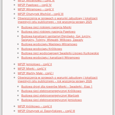
MPZP Witramowo – część IV
MPZP Pawłowo – część IV
MPZP Witramowo – część V
MPZP Olsztynek Wschód – część III
Obwieszczenia w sprawach o warunki zabudowy i lokalizacji
inwestycji celu publicznego – rok wszczęcia sprawy 2025
Budowa sieci niskiego napięcia Mierki
Budowa sieci niskiego napięcia Pawłowo
Budowa kanalizacji sanitarnej Elgnówko, Gaj, Łęciny,
Świętajny, Tolejny, Wigwałd, Wilkowo, Zawady
Budowa wodociągu Waplewo-Witramowo
Budowa wodociągu Królikowo
Budowa sieci wodociągowej Swaderki-Lipowo Kurkowskie
Budowa wodociągu i kanalizacji Witramowo
MPZP Jemiołowo - część II
MPZP Mierki - część V
MPZP Warlity Małe - część I
Obwieszczenia w sprawach o warunki zabudowy i lokalizacji
inwestycji celu publicznego – rok wszczęcia sprawy 2026
Budowa drogi dla rowerów Mierki – Swaderki - Etap 1
Budowa sieci elektroenergetycznej Królikowo
Budowa sieci elektroenergetycznej Marózek
Budowa sieci elektroenergetycznej Jemiołowo
MPZP Królikowo – część II
MPZP Olsztynek ul. Daszyńskiego – część III