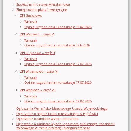
Społeczna Inicjatywa Mieszkaniowa
Zintegrowane plany inwestycyjne
ZPI Gąsiorowo
Wniosek
Opinie, uzgodnienia i konsultacje 17.07.2026
ZPI Waplewo – część VI
Wniosek
Opinie, uzgodnienia i konsultacje 5.06.2026
ZPI Łutynowo – część II
Wniosek
Opinie, uzgodnienia i konsultacje 17.07.2026
ZPI Witramowo – część VI
Wniosek
Opinie, uzgodnienia i konsultacje 17.07.2026
ZPI Waplewo – część VII
Wniosek
Opinie, uzgodnienia i konsultacje 17.07.2026
Ogłoszenia Warmińsko-Mazurskiego Urzędu Wojewódzkiego
Ogłoszenie o najmie lokalu mieszkalnego w Elgnówku
Ogłoszenie o zamiarze wyboru operatora
Ogłoszenie o zamiarze wyboru operatora publicznego transportu
zbiorowego w trybie przetargu nieograniczonego