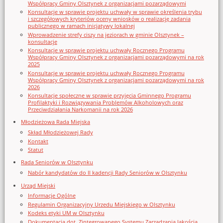
Współpracy Gminy Olsztynek z organizacjami pozarządowymi
Konsultacje w sprawie projektu uchwały w sprawie określenia trybu
i szczegółowych kryteriów oceny wniosków o realizację zadania
publicznego w ramach inicjatywy lokalnej
Wprowadzenie strefy ciszy na jeziorach w gminie Olsztynek –
konsultacje
Konsultacje w sprawie projektu uchwały Rocznego Programu
Współpracy Gminy Olsztynek z organizacjami pozarządowymi na rok
2025
Konsultacje w sprawie projektu uchwały Rocznego Programu
Współpracy Gminy Olsztynek z organizacjami pozarządowymi na rok
2026
Konsultacje społeczne w sprawie przyjęcia Gminnego Programu
Profilaktyki i Rozwiązywania Problemów Alkoholowych oraz
Przeciwdziałania Narkomanii na rok 2026
Młodzieżowa Rada Miejska
Skład Młodzieżowej Rady
Kontakt
Statut
Rada Seniorów w Olsztynku
Nabór kandydatów do II kadencji Rady Seniorów w Olsztynku
Urząd Miejski
Informacje Ogólne
Regulamin Organizacyjny Urzedu Miejskiego w Olsztynku
Kodeks etyki UM w Olsztynku
Dokumentacja dot. Zintegrowanego Systemu Zarządzania Jakością