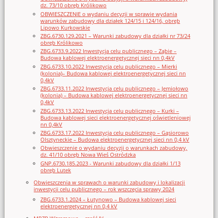
dz. 73/10 obręb Królikowo
OBWIESZCZENIE o wydaniu decyzji w sprawie wydania
warunków zabudowy dla działek 124/15 i 124/16, obręb
Lipowo Kurkowskie
ZBG.6730.129.2021 – Warunki zabudowy dla działki nr 73/24
obręb Królikowo
ZBG.6733.9.2022 Inwestycja celu publicznego – Ząbie –
Budowa kablowej elektroenergetycznej sieci nn 0,4kV
ZBG.6733.10.2022 Inwestycja celu publicznego – Mierki
(kolonia)– Budowa kablowej elektroenergetycznej sieci nn
0,4kV
ZBG.6733.11.2022 Inwestycja celu publicznego – Jemiołowo
(kolonia) – Budowa kablowej elektroenergetycznej sieci nn
0,4kV
ZBG.6733.13.2022 Inwestycja celu publicznego – Kurki –
Budowa kablowej sieci elektroenergetycznej oświetleniowej
nn 0,4kV
ZBG.6733.17.2022 Inwestycja celu publicznego – Gąsiorowo
Olsztyneckie – Budowa elektroenergetycznej sieci nn 0,4 kV
Obwieszczenie o wydaniu decyzji o warunkach zabudowy,
dz. 41/10 obręb Nowa Wieś Ostródzka
GNP.6730.185.2023 - Warunki zabudowy dla działki 1/13
obręb Lutek
Obwieszczenia w sprawach o warunki zabudowy i lokalizacji
inwestycji celu publicznego – rok wszczęcia sprawy 2024
ZBG.6733.1.2024 – Łutynowo – Budowa kablowej sieci
elektroenergetycznej nn 0,4 kV