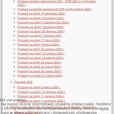
Przetarg pojazdu specjalnego OSP - STAR 200 na 14 grudnia
2020 r
Przetarg pojazdów specjalnych OSP na 04 grudnia 2020 r
Przetarg na dzień 10 listopada 2020 r
Przetarg na dzień 9 listopada 2020 r
Przetargi na dzień 9 października 2020 r
Przetargi na dzień 7 września 2020 r
Przetargi na dzień 28 sierpnia 2020 r
Przetargi na dzień 7 sierpnia 2020
Przetargi na dzień 17 lipca 2020 r
Przetarg na dzień 10 lipca 2020 r
Przetarg na dzień 26 czerwca 2020 r
Przetargi na dzień 19 czerwca 2020 r
Przetargi na dzień 3 kwietnia 2020 r
Przetarg na dzień 30 marca 2020 r
Przetarg na dzień 23 marca 2020 r
Przetarg na dzień 28 lutego 2020 r
Przetargi na dzień 21 lutego 2020 r
Przetargi 2026
Przetarg na dzień 6 marca 2026 r.
Przetargi na dzień 10 sierpnia 2026 r.
Przetarg na dzień 11 sierpnia 2026 r.
We use cookies
Przetarg na dzień 11 września 2026 r.
Na naszej stronie internetowej używamy plików cookie. Niektóre
Wykazy nieruchomości przeznaczonych do sprzedaży i dzierżawy
z nich są niezbędne dla funkcjonowania strony, inne pomagają
nam w ulepszaniu tej strony i doświadczeń użytkownika
Wykazy z 2026 roku