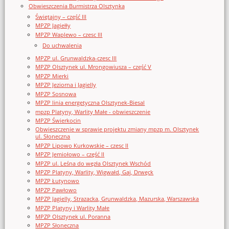
Obwieszczenia Burmistrza Olsztynka
Świętajny – część III
MPZP Jagiełły
MPZP Waplewo – czesc III
Do uchwalenia
MPZP ul. Grunwaldzka-czesc III
MPZP Olsztynek ul. Mrongowiusza – część V
MPZP Mierki
MPZP Jeziorna i Jagielly
MPZP Sosnowa
MPZP linia energetyczna Olsztynek-Biesal
mpzp Platyny, Warlity Małe - obwieszczenie
MPZP Świerkocin
Obwieszczenie w sprawie projektu zmiany mpzp m. Olsztynek
ul. Słoneczna
MPZP Lipowo Kurkowskie – czesc II
MPZP Jemiołowo – część II
MPZP ul. Leśna do węzła Olsztynek Wschód
MPZP Platyny, Warlity, Wigwałd, Gaj, Drwęck
MPZP Łutynowo
MPZP Pawłowo
MPZP Jagielly, Strazacka, Grunwaldzka, Mazurska, Warszawska
MPZP Platyny i Warlity Małe
MPZP Olsztynek ul. Poranna
MPZP Słoneczna