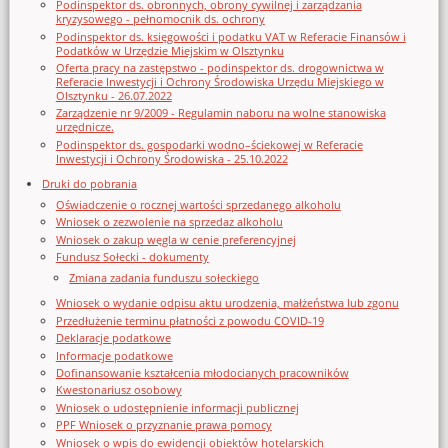
Podinspektor ds. obronnych, obrony cywilnej i zarządzania
kryzysowego - pełnomocnik ds. ochrony
Podinspektor ds. księgowości i podatku VAT w Referacie Finansów i
Podatków w Urzędzie Miejskim w Olsztynku
Oferta pracy na zastępstwo - podinspektor ds. drogownictwa w
Referacie Inwestycji i Ochrony Środowiska Urzędu Miejskiego w
Olsztynku - 26.07.2022
Zarządzenie nr 9/2009 - Regulamin naboru na wolne stanowiska
urzędnicze.
Podinspektor ds. gospodarki wodno–ściekowej w Referacie
Inwestycji i Ochrony Środowiska - 25.10.2022
Druki do pobrania
Oświadczenie o rocznej wartości sprzedanego alkoholu
Wniosek o zezwolenie na sprzedaz alkoholu
Wniosek o zakup węgla w cenie preferencyjnej
Fundusz Sołecki - dokumenty
Zmiana zadania funduszu sołeckiego
Wniosek o wydanie odpisu aktu urodzenia, małżeństwa lub zgonu
Przedłużenie terminu płatności z powodu COVID-19
Deklaracje podatkowe
Informacje podatkowe
Dofinansowanie kształcenia młodocianych pracowników
Kwestonariusz osobowy
Wniosek o udostępnienie informacji publicznej
PPF Wniosek o przyznanie prawa pomocy
Wniosek o wpis do ewidencji obiektów hotelarskich