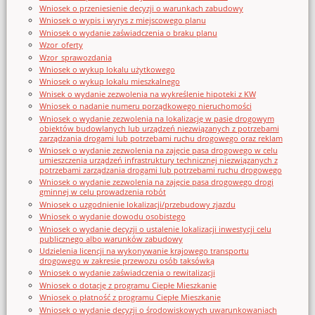
Wniosek o przeniesienie decyzji o warunkach zabudowy
Wniosek o wypis i wyrys z miejscowego planu
Wniosek o wydanie zaświadczenia o braku planu
Wzor_oferty
Wzor_sprawozdania
Wniosek o wykup lokalu użytkowego
Wniosek o wykup lokalu mieszkalnego
Wnisek o wydanie zezwolenia na wykreślenie hipoteki z KW
Wniosek o nadanie numeru porządkowego nieruchomości
Wniosek o wydanie zezwolenia na lokalizację w pasie drogowym
obiektów budowlanych lub urządzeń niezwiązanych z potrzebami
zarządzania drogami lub potrzebami ruchu drogowego oraz reklam
Wniosek o wydanie zezwolenia na zajęcie pasa drogowego w celu
umieszczenia urządzeń infrastruktury technicznej niezwiązanych z
potrzebami zarządzania drogami lub potrzebami ruchu drogowego
Wniosek o wydanie zezwolenia na zajęcie pasa drogowego drogi
gminnej w celu prowadzenia robót
Wniosek o uzgodnienie lokalizacji/przebudowy zjazdu
Wniosek o wydanie dowodu osobistego
Wniosek o wydanie decyzji o ustalenie lokalizacji inwestycji celu
publicznego albo warunków zabudowy
Udzielenia licencji na wykonywanie krajowego transportu
drogowego w zakresie przewozu osób taksówką
Wniosek o wydanie zaświadczenia o rewitalizacji
Wniosek o dotację z programu Ciepłe Mieszkanie
Wniosek o płatność z programu Ciepłe Mieszkanie
Wniosek o wydanie decyzji o środowiskowych uwarunkowaniach