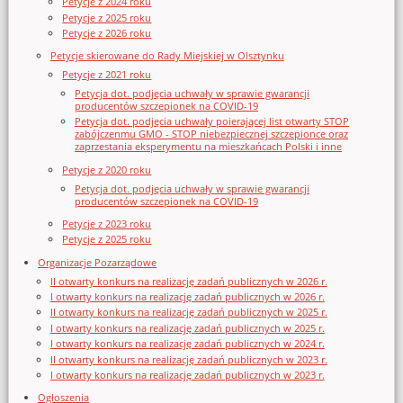
Petycje z 2024 roku
Petycje z 2025 roku
Petycje z 2026 roku
Petycje skierowane do Rady Miejskiej w Olsztynku
Petycje z 2021 roku
Petycja dot. podjęcia uchwały w sprawie gwarancji
producentów szczepionek na COVID-19
Petycja dot. podjęcia uchwały poierającej list otwarty STOP
zabójczenmu GMO - STOP niebezpiecznej szczepionce oraz
zaprzestania eksperymentu na mieszkańcach Polski i inne
Petycje z 2020 roku
Petycja dot. podjęcia uchwały w sprawie gwarancji
producentów szczepionek na COVID-19
Petycje z 2023 roku
Petycje z 2025 roku
Organizacje Pozarządowe
II otwarty konkurs na realizację zadań publicznych w 2026 r.
I otwarty konkurs na realizację zadań publicznych w 2026 r.
II otwarty konkurs na realizację zadań publicznych w 2025 r.
I otwarty konkurs na realizację zadań publicznych w 2025 r.
I otwarty konkurs na realizację zadań publicznych w 2024 r.
II otwarty konkurs na realizację zadań publicznych w 2023 r.
I otwarty konkurs na realizację zadań publicznych w 2023 r.
Ogłoszenia