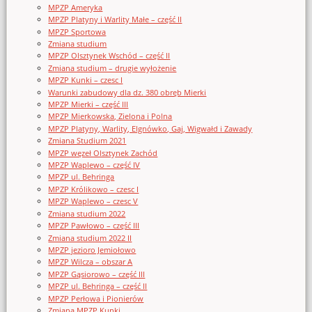
MPZP Ameryka
MPZP Platyny i Warlity Małe – część II
MPZP Sportowa
Zmiana studium
MPZP Olsztynek Wschód – część II
Zmiana studium – drugie wyłożenie
MPZP Kunki – czesc I
Warunki zabudowy dla dz. 380 obręb Mierki
MPZP Mierki – część III
MPZP Mierkowska, Zielona i Polna
MPZP Platyny, Warlity, Elgnówko, Gaj, Wigwałd i Zawady
Zmiana Studium 2021
MPZP węzeł Olsztynek Zachód
MPZP Waplewo – część IV
MPZP ul. Behringa
MPZP Królikowo – czesc I
MPZP Waplewo – czesc V
Zmiana studium 2022
MPZP Pawłowo – część III
Zmiana studium 2022 II
MPZP jezioro Jemiołowo
MPZP Wilcza – obszar A
MPZP Gąsiorowo – część III
MPZP ul. Behringa – część II
MPZP Perłowa i Pionierów
Zmiana MPZP Kunki