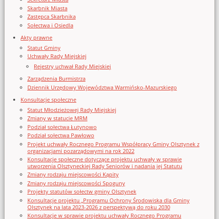
Skarbnik Miasta
Zastępca Skarbnika
Sołectwa i Osiedla
Akty prawne
Statut Gminy
Uchwały Rady Miejskiej
Rejestry uchwał Rady Miejskiej
Zarządzenia Burmistrza
Dziennik Urzędowy Województwa Warmińsko-Mazurskiego
Konsultacje społeczne
Statut Młodzieżowej Rady Miejskiej
Zmiany w statucie MRM
Podział sołectwa Łutynowo
Podział sołectwa Pawłowo
Projekt uchwały Rocznego Programu Współpracy Gminy Olsztynek z
organizacjami pozarządowymi na rok 2022
Konsultacje społeczne dotyczące projektu uchwały w sprawie
utworzenia Olsztyneckiej Rady Seniorów i nadania jej Statutu
Zmiany rodzaju miejscowości Kąpity
Zmiany rodzaju miejscowości Spoguny
Projekty statutów sołectw gminy Olsztynek
Konsultacje projektu „Programu Ochrony Środowiska dla Gminy
Olsztynek na lata 2023-2026 z perspektywą do roku 2030
Konsultacje w sprawie projektu uchwały Rocznego Programu