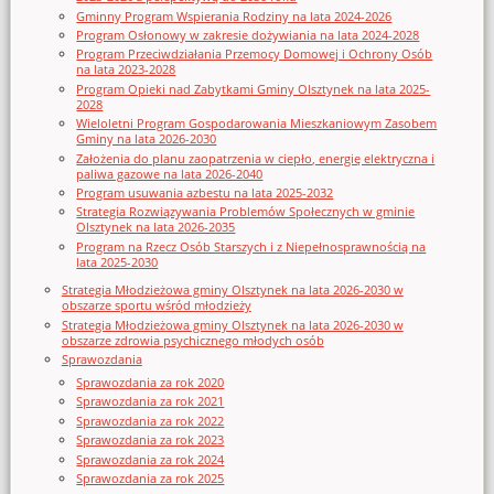
Gminny Program Wspierania Rodziny na lata 2024-2026
Program Osłonowy w zakresie dożywiania na lata 2024-2028
Program Przeciwdziałania Przemocy Domowej i Ochrony Osób
na lata 2023-2028
Program Opieki nad Zabytkami Gminy Olsztynek na lata 2025-
2028
Wieloletni Program Gospodarowania Mieszkaniowym Zasobem
Gminy na lata 2026-2030
Założenia do planu zaopatrzenia w ciepło, energię elektryczna i
paliwa gazowe na lata 2026-2040
Program usuwania azbestu na lata 2025-2032
Strategia Rozwiązywania Problemów Społecznych w gminie
Olsztynek na lata 2026-2035
Program na Rzecz Osób Starszych i z Niepełnosprawnością na
lata 2025-2030
Strategia Młodzieżowa gminy Olsztynek na lata 2026-2030 w
obszarze sportu wśród młodzieży
Strategia Młodzieżowa gminy Olsztynek na lata 2026-2030 w
obszarze zdrowia psychicznego młodych osób
Sprawozdania
Sprawozdania za rok 2020
Sprawozdania za rok 2021
Sprawozdania za rok 2022
Sprawozdania za rok 2023
Sprawozdania za rok 2024
Sprawozdania za rok 2025