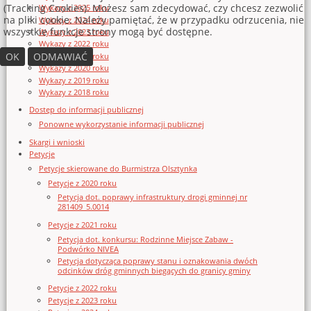
(Tracking Cookies). Możesz sam zdecydować, czy chcesz zezwolić
Wykazy z 2025 roku
na pliki cookie. Należy pamiętać, że w przypadku odrzucenia, nie
Wykazy z 2024 roku
wszystkie funkcje strony mogą być dostępne.
Wykazy z 2023 roku
Wykazy z 2022 roku
OK
ODMAWIAĆ
Wykazy z 2021 roku
Wykazy z 2020 roku
Wykazy z 2019 roku
Wykazy z 2018 roku
Dostęp do informacji publicznej
Ponowne wykorzystanie informacji publicznej
Skargi i wnioski
Petycje
Petycje skierowane do Burmistrza Olsztynka
Petycje z 2020 roku
Petycja dot. poprawy infrastruktury drogi gminnej nr
281409_5.0014
Petycje z 2021 roku
Petycja dot. konkursu: Rodzinne Miejsce Zabaw -
Podwórko NIVEA
Petycja dotycząca poprawy stanu i oznakowania dwóch
odcinków dróg gminnych biegących do granicy gminy
Petycje z 2022 roku
Petycje z 2023 roku