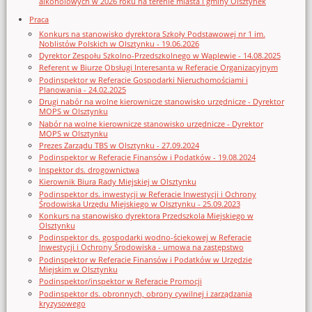
alkoholowych w 2026 roku na terenie miasta i gminy Olsztynek
Praca
Konkurs na stanowisko dyrektora Szkoły Podstawowej nr 1 im.
Noblistów Polskich w Olsztynku - 19.06.2026
Dyrektor Zespołu Szkolno-Przedszkolnego w Waplewie - 14.08.2025
Referent w Biurze Obsługi Interesanta w Referacie Organizacyjnym
Podinspektor w Referacie Gospodarki Nieruchomościami i
Planowania - 24.02.2025
Drugi nabór na wolne kierownicze stanowisko urzędnicze - Dyrektor
MOPS w Olsztynku
Nabór na wolne kierownicze stanowisko urzędnicze - Dyrektor
MOPS w Olsztynku
Prezes Zarządu TBS w Olsztynku - 27.09.2024
Podinspektor w Referacie Finansów i Podatków - 19.08.2024
Inspektor ds. drogownictwa
Kierownik Biura Rady Miejskiej w Olsztynku
Podinspektor ds. inwestycji w Referacie Inwestycji i Ochrony
Środowiska Urzędu Miejskiego w Olsztynku - 25.09.2023
Konkurs na stanowisko dyrektora Przedszkola Miejskiego w
Olsztynku
Podinspektor ds. gospodarki wodno-ściekowej w Referacie
Inwestycji i Ochrony Środowiska - umowa na zastępstwo
Podinspektor w Referacie Finansów i Podatków w Urzędzie
Miejskim w Olsztynku
Podinspektor/inspektor w Referacie Promocji
Podinspektor ds. obronnych, obrony cywilnej i zarządzania
kryzysowego