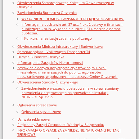
Obwieszczenia Samorządowego Kolegium Odwoławczego w
Olsztynie
Zawiadomienia Burmistrza Olsztynka
WYKAZ NIERUCHOMOŚCI WPISANYCH DO REJESTRU ZABYTKÓW.
Informacja na podstawie art. 37 ust. 1 pkt 2 ustawy o finansach
publicznych - m.in. wykonanie budżetu JST umorzenia pomoc
publiczna.
II Konkurs na realizację zadania publicznego
Obwieszczenia Ministra Infrastruktury i Budwonictwa
Sprzedaż pojazdu Volkswagen Transporter T4
Decyzje Burmistrza Olsztynka
Informacje dla Zarządców Nieruchomości
Zestawienie danych dotyczących czynszów najmu lokali
mieszkalnych, nienależących do publicznego zasobu
mieszkaniowego, w położonych na obszarze Gminy Olsztynek.
Obwieszczenia Starosty Olsztyńskiego
Zawiadomienie o wszczęciu postępowania w sprawie zmiany
pozwolenia zintegrowanego na prowadzenie instalacji
NUTRIPOL Sp. z o.o.
Ogłoszenia sprzedażowe
Ogłoszenia sprzedażowe
Uchwała reklamowa
Regionalny Zarząd Gospodarki Wodnej w Białymstoku
INFORMACJA O OPŁACIE ZA ZMNIEJSZENIE NATURALNEJ RETENCJI
TERENOWEJ