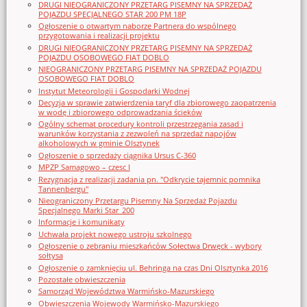
DRUGI NIEOGRANICZONY PRZETARG PISEMNY NA SPRZEDAŻ
POJAZDU SPECJALNEGO STAR 200 PM 18P
Ogłoszenie o otwartym naborze Partnera do wspólnego
przygotowania i realizacji projektu
DRUGI NIEOGRANICZONY PRZETARG PISEMNY NA SPRZEDAŻ
POJAZDU OSOBOWEGO FIAT DOBLO
NIEOGRANICZONY PRZETARG PISEMNY NA SPRZEDAŻ POJAZDU
OSOBOWEGO FIAT DOBLO
Instytut Meteorologii i Gospodarki Wodnej
Decyzja w sprawie zatwierdzenia taryf dla zbiorowego zaopatrzenia
w wodę i zbiorowego odprowadzania ścieków
Ogólny schemat procedury kontroli przestrzegania zasad i
warunków korzystania z zezwoleń na sprzedaż napojów
alkoholowych w gminie Olsztynek
Ogłoszenie o sprzedaży ciągnika Ursus C-360
MPZP Samagowo – czesc I
Rezygnacja z realizacji zadania pn. "Odkrycie tajemnic pomnika
Tannenbergu"
Nieograniczony Przetargu Pisemny Na Sprzedaż Pojazdu
Specjalnego Marki Star_200
Informacje i komunikaty
Uchwała projekt nowego ustroju szkolnego
Ogłoszenie o zebraniu mieszkańców Sołectwa Drwęck - wybory
sołtysa
Ogłoszenie o zamknięciu ul. Behringa na czas Dni Olsztynka 2016
Pozostałe obwieszczenia
Samorząd Województwa Warmińsko-Mazurskiego
Obwieszczenia Wojewody Warmińsko-Mazurskiego