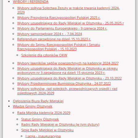
WYBORY I REFERENDA
Wybory sołtysa Sołectwa Zezuty w trakcie trwania kadencji 2024-
2029
Wybory Prezydenta Rzeczypospolitej Polskiej 2025 r.
Wybory uzupełniające do Rady Miejskiej w Olsztynku - 25.05.2025 r
Wybory do Parlamentu Europejskiego - 9 czerwca 2024 r.
Wybory samorządowe 2024 r. - 7.04.2024
Referendum zarządzone na dzień 15.10.2023 r.
Wybory do Sejmu Rzeczypospolitej Polskiej i Senatu
Rzeczypospolitej Polskiej - 15.10.2023
Szkolenie dla członków OKW
Wybory ławników sądów powszechnych na kadencję 2024-2027
Wybory uzupełniające do Rady Miejskiej w Olsztynku w okręgu
wyborczym nr 3 zarządzone na dzień 15 stycznia 2023 r.
Wybory uzupełniające do Rady Miejskiej w Olsztynku - 23.10.2022
Wybory Przedterminowe Burmistrza Olsztynka - 24.07.2022
Wybory sołtysów, rad sołeckich, przewodniczących osiedli i rad
osiedlowych 2024-2029
Ogłoszenia Biura Rady Miejskiej
Władze Gminy Olsztynek
Rada Miejska kadencja 2024-2029
Statut Gminy Olsztynek
Radni Rady Miejskiej w Olsztynku (w tym dyżury)
Sesje Rady Miejskiej w Olsztynku
I sesja - inauguracyjna