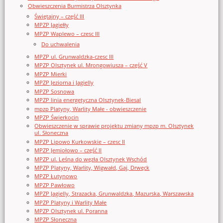
Obwieszczenia Burmistrza Olsztynka
Świętajny – część III
MPZP Jagiełły
MPZP Waplewo – czesc III
Do uchwalenia
MPZP ul. Grunwaldzka-czesc III
MPZP Olsztynek ul. Mrongowiusza – część V
MPZP Mierki
MPZP Jeziorna i Jagielly
MPZP Sosnowa
MPZP linia energetyczna Olsztynek-Biesal
mpzp Platyny, Warlity Małe - obwieszczenie
MPZP Świerkocin
Obwieszczenie w sprawie projektu zmiany mpzp m. Olsztynek
ul. Słoneczna
MPZP Lipowo Kurkowskie – czesc II
MPZP Jemiołowo – część II
MPZP ul. Leśna do węzła Olsztynek Wschód
MPZP Platyny, Warlity, Wigwałd, Gaj, Drwęck
MPZP Łutynowo
MPZP Pawłowo
MPZP Jagielly, Strazacka, Grunwaldzka, Mazurska, Warszawska
MPZP Platyny i Warlity Małe
MPZP Olsztynek ul. Poranna
MPZP Słoneczna