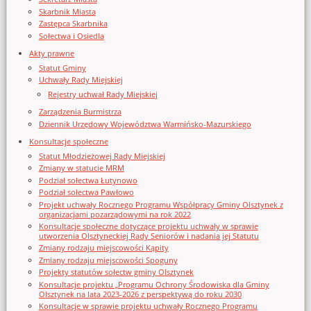
Skarbnik Miasta
Zastępca Skarbnika
Sołectwa i Osiedla
Akty prawne
Statut Gminy
Uchwały Rady Miejskiej
Rejestry uchwał Rady Miejskiej
Zarządzenia Burmistrza
Dziennik Urzędowy Województwa Warmińsko-Mazurskiego
Konsultacje społeczne
Statut Młodzieżowej Rady Miejskiej
Zmiany w statucie MRM
Podział sołectwa Łutynowo
Podział sołectwa Pawłowo
Projekt uchwały Rocznego Programu Współpracy Gminy Olsztynek z
organizacjami pozarządowymi na rok 2022
Konsultacje społeczne dotyczące projektu uchwały w sprawie
utworzenia Olsztyneckiej Rady Seniorów i nadania jej Statutu
Zmiany rodzaju miejscowości Kąpity
Zmiany rodzaju miejscowości Spoguny
Projekty statutów sołectw gminy Olsztynek
Konsultacje projektu „Programu Ochrony Środowiska dla Gminy
Olsztynek na lata 2023-2026 z perspektywą do roku 2030
Konsultacje w sprawie projektu uchwały Rocznego Programu