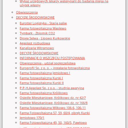
Wykaz urzędowych lekarzy weterynarii do badania mięsa na
użytek własny
Obwieszczenia
DECYZJE ŚRODOWISKOWE
Eurotter Logistyka - Stacja paliw
Farma fotowoltaiczna Waplewo
Tymbark - Zbiornik CO2
Droga Selwa - Lipowo Kurkowskie
Agaplast rozbudowa
Kanalizacja Witramowo
DECYZJE ŚRODOWISKOWE
INFORMACJE O WSZCZĘCIU POSTĘPOWANIA
Obwieszczenia - udział społeczeństwa
Europrofil Sp. z o. o. – instalacja fotowoltaiczna
Farma fotowoltaiczna Jemiołowo I
Farma fotowoltaiczna Kunki I
Farma fotowoltaiczna Kunki II
P.P-H.Agaplast Sp. z o.o. - studnia awaryjna
Farma fotowoltaiczna Królikowo
Osiedle Mieszkaniowe, Królikowo dz. nr 42/7
Osiedle Mieszkaniowe, Królikowo dz. nr 166/8
Farma fotowoltaiczna Wilkowo 106-6, 106-11
Farma Fotowoltaiczna 57, 59, 60/4, obręb Kunki
Jemiołowo 170/1
Farma Fotowoltaiczna 49, 50, 160/5, Pawłowo