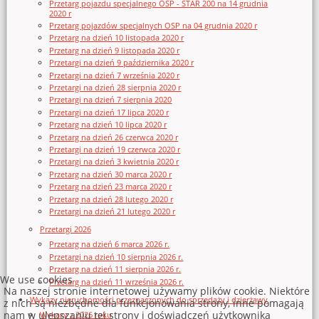
Przetarg pojazdu specjalnego OSP - STAR 200 na 14 grudnia
2020 r
Przetarg pojazdów specjalnych OSP na 04 grudnia 2020 r
Przetarg na dzień 10 listopada 2020 r
Przetarg na dzień 9 listopada 2020 r
Przetargi na dzień 9 października 2020 r
Przetargi na dzień 7 września 2020 r
Przetargi na dzień 28 sierpnia 2020 r
Przetargi na dzień 7 sierpnia 2020
Przetargi na dzień 17 lipca 2020 r
Przetarg na dzień 10 lipca 2020 r
Przetarg na dzień 26 czerwca 2020 r
Przetargi na dzień 19 czerwca 2020 r
Przetargi na dzień 3 kwietnia 2020 r
Przetarg na dzień 30 marca 2020 r
Przetarg na dzień 23 marca 2020 r
Przetarg na dzień 28 lutego 2020 r
Przetargi na dzień 21 lutego 2020 r
Przetargi 2026
Przetarg na dzień 6 marca 2026 r.
Przetargi na dzień 10 sierpnia 2026 r.
Przetarg na dzień 11 sierpnia 2026 r.
We use cookies
Przetarg na dzień 11 września 2026 r.
Na naszej stronie internetowej używamy plików cookie. Niektóre
Wykazy nieruchomości przeznaczonych do sprzedaży i dzierżawy
z nich są niezbędne dla funkcjonowania strony, inne pomagają
nam w ulepszaniu tej strony i doświadczeń użytkownika
Wykazy z 2026 roku