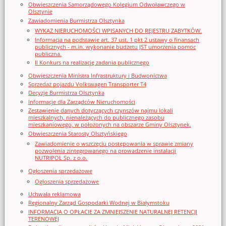
Obwieszczenia Samorządowego Kolegium Odwoławczego w
Olsztynie
Zawiadomienia Burmistrza Olsztynka
WYKAZ NIERUCHOMOŚCI WPISANYCH DO REJESTRU ZABYTKÓW.
Informacja na podstawie art. 37 ust. 1 pkt 2 ustawy o finansach
publicznych - m.in. wykonanie budżetu JST umorzenia pomoc
publiczna.
II Konkurs na realizację zadania publicznego
Obwieszczenia Ministra Infrastruktury i Budwonictwa
Sprzedaż pojazdu Volkswagen Transporter T4
Decyzje Burmistrza Olsztynka
Informacje dla Zarządców Nieruchomości
Zestawienie danych dotyczących czynszów najmu lokali
mieszkalnych, nienależących do publicznego zasobu
mieszkaniowego, w położonych na obszarze Gminy Olsztynek.
Obwieszczenia Starosty Olsztyńskiego
Zawiadomienie o wszczęciu postępowania w sprawie zmiany
pozwolenia zintegrowanego na prowadzenie instalacji
NUTRIPOL Sp. z o.o.
Ogłoszenia sprzedażowe
Ogłoszenia sprzedażowe
Uchwała reklamowa
Regionalny Zarząd Gospodarki Wodnej w Białymstoku
INFORMACJA O OPŁACIE ZA ZMNIEJSZENIE NATURALNEJ RETENCJI
TERENOWEJ