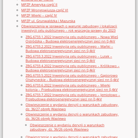
MPZP Ameryka-część II
MPZP Mrongowiusza-część VI
MPZP Mierki – część IV
MPZP ul. Grunwaldzka i Mazurska
Obwieszczenia w sprawach o warunki zabudowy i lokalizacji
inwestycji celu publicznego – rok wszczęcia sprawy do 2023
ZBG.6733.1.2022 Inwestycja celu publicznego – Nowa Wieś
Ostródzka – Budowa elektroenergetycznej sieci nn 0,4kV
ZBG.6733.2.2022 Inwestycja celu publicznego – Mańki –
Budowa elektroenergetycznej sieci nn 0,4kV
ZBG.6733.3.2022 Inwestycja celu publicznego – Lutek –
Budowa elektroenergetycznej sieci nn 0,4kV
ZBG.6733.4.2022 Inwestycja celu publicznego – Królikowo –
Budowa elektroenergetycznej sieci nn 0,4kV
ZBG.6733.5.2022 Inwestycja celu publicznego – Gąsiorowo
Olsztyneckie – Budowa elektroenergetycznej sieci nn 0,4kV
ZBG.6733.6.2022 Inwestycja celu publicznego – Mierki
kolonia – Przebudowa elektroenergetycznej sieci nn 0,4kV
ZBG.6733.7.2022 Inwestycja celu publicznego – Jemiołowo –
Przebudowa elektroenergetycznej sieci nn 0,4kV
Obwieszczenie o wydaniu decyzji o warunkach zabudowy,
dz. 36/27 obręb Waplewo
Obwieszczenie o wydaniu decyzji o warunkach zabudowy,
dz. 36/26 obręb Waplewo
Obwieszczenie o wydaniu decyzji o warunkach
zabudowy, dz. 36/26 obręb Waplewo
Obwieszczenie o wydaniu decyzji o warunkach zabudowy,