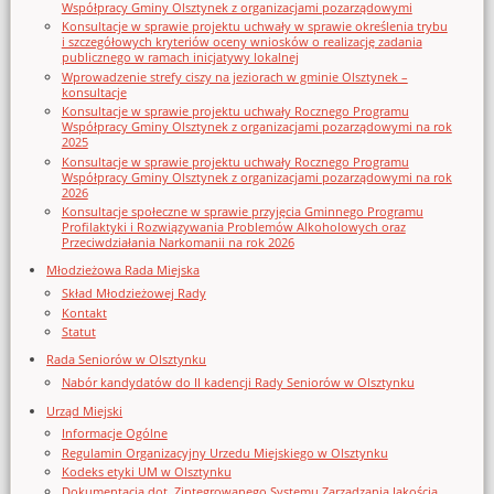
Współpracy Gminy Olsztynek z organizacjami pozarządowymi
Konsultacje w sprawie projektu uchwały w sprawie określenia trybu
i szczegółowych kryteriów oceny wniosków o realizację zadania
publicznego w ramach inicjatywy lokalnej
Wprowadzenie strefy ciszy na jeziorach w gminie Olsztynek –
konsultacje
Konsultacje w sprawie projektu uchwały Rocznego Programu
Współpracy Gminy Olsztynek z organizacjami pozarządowymi na rok
2025
Konsultacje w sprawie projektu uchwały Rocznego Programu
Współpracy Gminy Olsztynek z organizacjami pozarządowymi na rok
2026
Konsultacje społeczne w sprawie przyjęcia Gminnego Programu
Profilaktyki i Rozwiązywania Problemów Alkoholowych oraz
Przeciwdziałania Narkomanii na rok 2026
Młodzieżowa Rada Miejska
Skład Młodzieżowej Rady
Kontakt
Statut
Rada Seniorów w Olsztynku
Nabór kandydatów do II kadencji Rady Seniorów w Olsztynku
Urząd Miejski
Informacje Ogólne
Regulamin Organizacyjny Urzedu Miejskiego w Olsztynku
Kodeks etyki UM w Olsztynku
Dokumentacja dot. Zintegrowanego Systemu Zarządzania Jakością