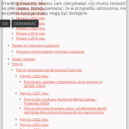
(Tracking Cookies). Możesz sam zdecydować, czy chcesz zezwolić
Wykazy z 2025 roku
na pliki cookie. Należy pamiętać, że w przypadku odrzucenia, nie
Wykazy z 2024 roku
wszystkie funkcje strony mogą być dostępne.
Wykazy z 2023 roku
Wykazy z 2022 roku
OK
ODMAWIAĆ
Wykazy z 2021 roku
Wykazy z 2020 roku
Wykazy z 2019 roku
Wykazy z 2018 roku
Dostęp do informacji publicznej
Ponowne wykorzystanie informacji publicznej
Skargi i wnioski
Petycje
Petycje skierowane do Burmistrza Olsztynka
Petycje z 2020 roku
Petycja dot. poprawy infrastruktury drogi gminnej nr
281409_5.0014
Petycje z 2021 roku
Petycja dot. konkursu: Rodzinne Miejsce Zabaw -
Podwórko NIVEA
Petycja dotycząca poprawy stanu i oznakowania dwóch
odcinków dróg gminnych biegących do granicy gminy
Petycje z 2022 roku
Petycje z 2023 roku