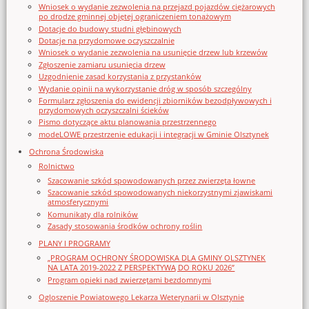
Wniosek o wydanie zezwolenia na przejazd pojazdów ciężarowych
po drodze gminnej objętej ograniczeniem tonażowym
Dotacje do budowy studni głębinowych
Dotacje na przydomowe oczyszczalnie
Wniosek o wydanie zezwolenia na usunięcie drzew lub krzewów
Zgłoszenie zamiaru usunięcia drzew
Uzgodnienie zasad korzystania z przystanków
Wydanie opinii na wykorzystanie dróg w sposób szczególny
Formularz zgłoszenia do ewidencji zbiorników bezodpływowych i
przydomowych oczyszczalni ścieków
Pismo dotyczące aktu planowania przestrzennego
modeLOWE przestrzenie edukacji i integracji w Gminie Olsztynek
Ochrona Środowiska
Rolnictwo
Szacowanie szkód spowodowanych przez zwierzęta łowne
Szacowanie szkód spowodowanych niekorzystnymi zjawiskami
atmosferycznymi
Komunikaty dla rolników
Zasady stosowania środków ochrony roślin
PLANY I PROGRAMY
„PROGRAM OCHRONY ŚRODOWISKA DLA GMINY OLSZTYNEK
NA LATA 2019-2022 Z PERSPEKTYWĄ DO ROKU 2026”
Program opieki nad zwierzętami bezdomnymi
Ogloszenie Powiatowego Lekarza Weterynarii w Olsztynie