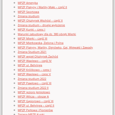
MPZP Ameryka
MPZP Platyny i Warlity Małe – część II
MPZP Sportowa
Zmiana studium
MPZP Olsztynek Wschód – część II
Zmiana studium – drugie wyłożenie
MPZP Kunki – czesc I
Warunki zabudowy dla dz. 380 obręb Mierki
MPZP Mierki – część III
MPZP Mierkowska, Zielona i Polna
MPZP Platyny, Warlity, Elgnówko, Gaj, Wigwałd i Zawady
Zmiana Studium 2021
MPZP węzeł Olsztynek Zachód
MPZP Waplewo – część IV
MPZP ul. Behringa
MPZP Królikowo – czesc I
MPZP Waplewo – czesc V
Zmiana studium 2022
MPZP Pawłowo – część III
Zmiana studium 2022 II
MPZP jezioro Jemiołowo
MPZP Wilcza – obszar A
MPZP Gąsiorowo – część III
MPZP ul. Behringa – część II
MPZP Perłowa i Pionierów
Zmiana MPZP Kunki