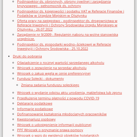
Podinspektor ds. obronnych, obrony cywilnej i zarządzania
kryzysowego - pełnomocnik ds. ochrony
Podinspektor ds. księgowości i podatku VAT w Referacie Finansów i
Podatków w Urzędzie Miejskim w Olsztynku
Oferta pracy na zastępstwo - podinspektor ds. drogownictwa w
Referacie Inwestycji i Ochrony Środowiska Urzędu Miejskiego w
Olsztynku - 26.07.2022
Zarządzenie nr 9/2009 - Regulamin naboru na wolne stanowiska
urzędnicze.
Podinspektor ds. gospodarki wodno–ściekowej w Referacie
Inwestycji i Ochrony Środowiska - 25.10.2022
Druki do pobrania
Oświadczenie o rocznej wartości sprzedanego alkoholu
Wniosek o zezwolenie na sprzedaz alkoholu
Wniosek o zakup węgla w cenie preferencyjnej
Fundusz Sołecki - dokumenty
Zmiana zadania funduszu sołeckiego
Wniosek o wydanie odpisu aktu urodzenia, małżeństwa lub zgonu
Przedłużenie terminu płatności z powodu COVID-19
Deklaracje podatkowe
Informacje podatkowe
Dofinansowanie kształcenia młodocianych pracowników
Kwestonariusz osobowy
Wniosek o udostępnienie informacji publicznej
PPF Wniosek o przyznanie prawa pomocy
Wniosek o wpis do ewidencji obiektów hotelarskich