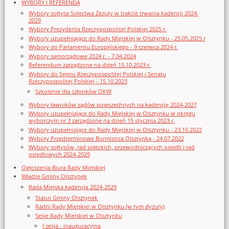
WYBORY I REFERENDA
Wybory sołtysa Sołectwa Zezuty w trakcie trwania kadencji 2024-
2029
Wybory Prezydenta Rzeczypospolitej Polskiej 2025 r.
Wybory uzupełniające do Rady Miejskiej w Olsztynku - 25.05.2025 r
Wybory do Parlamentu Europejskiego - 9 czerwca 2024 r.
Wybory samorządowe 2024 r. - 7.04.2024
Referendum zarządzone na dzień 15.10.2023 r.
Wybory do Sejmu Rzeczypospolitej Polskiej i Senatu
Rzeczypospolitej Polskiej - 15.10.2023
Szkolenie dla członków OKW
Wybory ławników sądów powszechnych na kadencję 2024-2027
Wybory uzupełniające do Rady Miejskiej w Olsztynku w okręgu
wyborczym nr 3 zarządzone na dzień 15 stycznia 2023 r.
Wybory uzupełniające do Rady Miejskiej w Olsztynku - 23.10.2022
Wybory Przedterminowe Burmistrza Olsztynka - 24.07.2022
Wybory sołtysów, rad sołeckich, przewodniczących osiedli i rad
osiedlowych 2024-2029
Ogłoszenia Biura Rady Miejskiej
Władze Gminy Olsztynek
Rada Miejska kadencja 2024-2029
Statut Gminy Olsztynek
Radni Rady Miejskiej w Olsztynku (w tym dyżury)
Sesje Rady Miejskiej w Olsztynku
I sesja - inauguracyjna