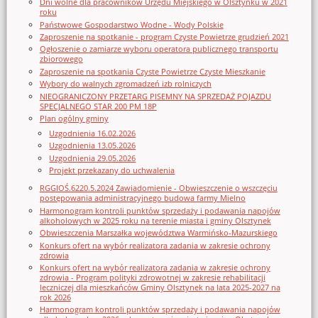
Dni wolne dla pracowników Urzędu Miejskiego w Olsztynku w 2021
roku
Państwowe Gospodarstwo Wodne - Wody Polskie
Zaproszenie na spotkanie - program Czyste Powietrze grudzień 2021
Ogłoszenie o zamiarze wyboru operatora publicznego transportu
zbiorowego
Zaproszenie na spotkania Czyste Powietrze Czyste Mieszkanie
Wybory do walnych zgromadzeń izb rolniczych
NIEOGRANICZONY PRZETARG PISEMNY NA SPRZEDAŻ POJAZDU
SPECJALNEGO STAR 200 PM 18P
Plan ogólny gminy
Uzgodnienia 16.02.2026
Uzgodnienia 13.05.2026
Uzgodnienia 29.05.2026
Projekt przekazany do uchwalenia
RGGIOŚ.6220.5.2024 Zawiadomienie - Obwieszczenie o wszczęciu
postępowania administracyjnego budowa farmy Mielno
Harmonogram kontroli punktów sprzedaży i podawania napojów
alkoholowych w 2025 roku na terenie miasta i gminy Olsztynek
Obwieszczenia Marszałka województwa Warmińsko-Mazurskiego
Konkurs ofert na wybór realizatora zadania w zakresie ochrony
zdrowia
Konkurs ofert na wybór realizatora zadania w zakresie ochrony
zdrowia - Program polityki zdrowotnej w zakresie rehabilitacji
leczniczej dla mieszkańców Gminy Olsztynek na lata 2025-2027 na
rok 2026
Harmonogram kontroli punktów sprzedaży i podawania napojów