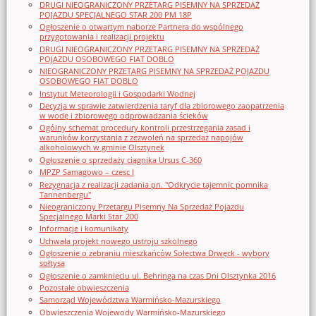
DRUGI NIEOGRANICZONY PRZETARG PISEMNY NA SPRZEDAŻ
POJAZDU SPECJALNEGO STAR 200 PM 18P
Ogłoszenie o otwartym naborze Partnera do wspólnego
przygotowania i realizacji projektu
DRUGI NIEOGRANICZONY PRZETARG PISEMNY NA SPRZEDAŻ
POJAZDU OSOBOWEGO FIAT DOBLO
NIEOGRANICZONY PRZETARG PISEMNY NA SPRZEDAŻ POJAZDU
OSOBOWEGO FIAT DOBLO
Instytut Meteorologii i Gospodarki Wodnej
Decyzja w sprawie zatwierdzenia taryf dla zbiorowego zaopatrzenia
w wodę i zbiorowego odprowadzania ścieków
Ogólny schemat procedury kontroli przestrzegania zasad i
warunków korzystania z zezwoleń na sprzedaż napojów
alkoholowych w gminie Olsztynek
Ogłoszenie o sprzedaży ciągnika Ursus C-360
MPZP Samagowo – czesc I
Rezygnacja z realizacji zadania pn. "Odkrycie tajemnic pomnika
Tannenbergu"
Nieograniczony Przetargu Pisemny Na Sprzedaż Pojazdu
Specjalnego Marki Star_200
Informacje i komunikaty
Uchwała projekt nowego ustroju szkolnego
Ogłoszenie o zebraniu mieszkańców Sołectwa Drwęck - wybory
sołtysa
Ogłoszenie o zamknięciu ul. Behringa na czas Dni Olsztynka 2016
Pozostałe obwieszczenia
Samorząd Województwa Warmińsko-Mazurskiego
Obwieszczenia Wojewody Warmińsko-Mazurskiego