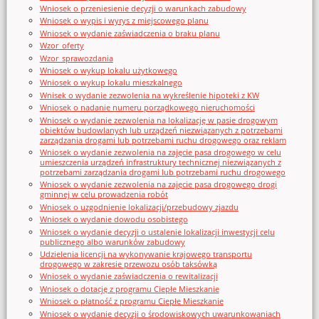
Wniosek o przeniesienie decyzji o warunkach zabudowy
Wniosek o wypis i wyrys z miejscowego planu
Wniosek o wydanie zaświadczenia o braku planu
Wzor_oferty
Wzor_sprawozdania
Wniosek o wykup lokalu użytkowego
Wniosek o wykup lokalu mieszkalnego
Wnisek o wydanie zezwolenia na wykreślenie hipoteki z KW
Wniosek o nadanie numeru porządkowego nieruchomości
Wniosek o wydanie zezwolenia na lokalizację w pasie drogowym
obiektów budowlanych lub urządzeń niezwiązanych z potrzebami
zarządzania drogami lub potrzebami ruchu drogowego oraz reklam
Wniosek o wydanie zezwolenia na zajęcie pasa drogowego w celu
umieszczenia urządzeń infrastruktury technicznej niezwiązanych z
potrzebami zarządzania drogami lub potrzebami ruchu drogowego
Wniosek o wydanie zezwolenia na zajęcie pasa drogowego drogi
gminnej w celu prowadzenia robót
Wniosek o uzgodnienie lokalizacji/przebudowy zjazdu
Wniosek o wydanie dowodu osobistego
Wniosek o wydanie decyzji o ustalenie lokalizacji inwestycji celu
publicznego albo warunków zabudowy
Udzielenia licencji na wykonywanie krajowego transportu
drogowego w zakresie przewozu osób taksówką
Wniosek o wydanie zaświadczenia o rewitalizacji
Wniosek o dotację z programu Ciepłe Mieszkanie
Wniosek o płatność z programu Ciepłe Mieszkanie
Wniosek o wydanie decyzji o środowiskowych uwarunkowaniach