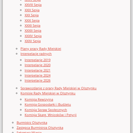
XXVIII Sesja
XXIX Sesja
XXX Sesja
XXXI Sesja
XXXII Sesja
XXXIII Sesja
XXXIV Sesja
XXXV Sesja
Plany pracy Rady Miejskiej
Interpelacje radnych
Interpelacje 2019
Interpelacje 2020
Interpelacje 2021
Interpelacje 2024
Interpelacje 2026
Sprawozdanie z pracy Rady Miejskiej w Olsztynku
Komisje Rady Miejskiej w Olsztynku
Komisja Rewizyjna
Komisja Gospodarki i Budżetu
Komisja Spraw Społecznych
Komisja Skarg, Wniosków i Petycji
Burmistrz Olsztynka
Zastępca Burmistrza Olsztynka
Sekretarz Miasta