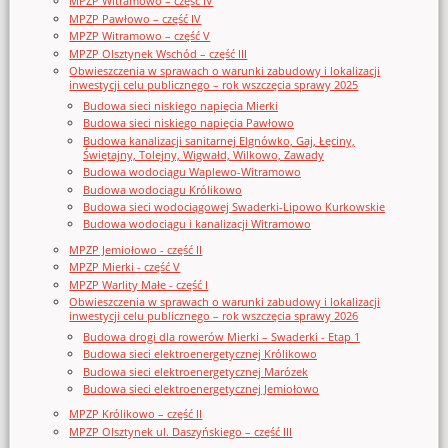
MPZP Witramowo – część IV
MPZP Pawłowo – część IV
MPZP Witramowo – część V
MPZP Olsztynek Wschód – część III
Obwieszczenia w sprawach o warunki zabudowy i lokalizacji
inwestycji celu publicznego – rok wszczęcia sprawy 2025
Budowa sieci niskiego napięcia Mierki
Budowa sieci niskiego napięcia Pawłowo
Budowa kanalizacji sanitarnej Elgnówko, Gaj, Łęciny,
Świętajny, Tolejny, Wigwałd, Wilkowo, Zawady
Budowa wodociągu Waplewo-Witramowo
Budowa wodociągu Królikowo
Budowa sieci wodociągowej Swaderki-Lipowo Kurkowskie
Budowa wodociągu i kanalizacji Witramowo
MPZP Jemiołowo - część II
MPZP Mierki - część V
MPZP Warlity Małe - część I
Obwieszczenia w sprawach o warunki zabudowy i lokalizacji
inwestycji celu publicznego – rok wszczęcia sprawy 2026
Budowa drogi dla rowerów Mierki – Swaderki - Etap 1
Budowa sieci elektroenergetycznej Królikowo
Budowa sieci elektroenergetycznej Marózek
Budowa sieci elektroenergetycznej Jemiołowo
MPZP Królikowo – część II
MPZP Olsztynek ul. Daszyńskiego – część III