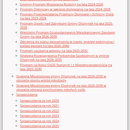
Gminny Program Wspierania Rodziny na lata 2024-2026
Program Osłonowy w zakresie dożywiania na lata 2024-2028
Program Przeciwdziałania Przemocy Domowej i Ochrony Osób
na lata 2023-2028
Program Opieki nad Zabytkami Gminy Olsztynek na lata 2025-
2028
Wieloletni Program Gospodarowania Mieszkaniowym Zasobem
Gminy na lata 2026-2030
Założenia do planu zaopatrzenia w ciepło, energię elektryczna i
paliwa gazowe na lata 2026-2040
Program usuwania azbestu na lata 2025-2032
Strategia Rozwiązywania Problemów Społecznych w gminie
Olsztynek na lata 2026-2035
Program na Rzecz Osób Starszych i z Niepełnosprawnością na
lata 2025-2030
Strategia Młodzieżowa gminy Olsztynek na lata 2026-2030 w
obszarze sportu wśród młodzieży
Strategia Młodzieżowa gminy Olsztynek na lata 2026-2030 w
obszarze zdrowia psychicznego młodych osób
Sprawozdania
Sprawozdania za rok 2020
Sprawozdania za rok 2021
Sprawozdania za rok 2022
Sprawozdania za rok 2023
Sprawozdania za rok 2024
Sprawozdania za rok 2025