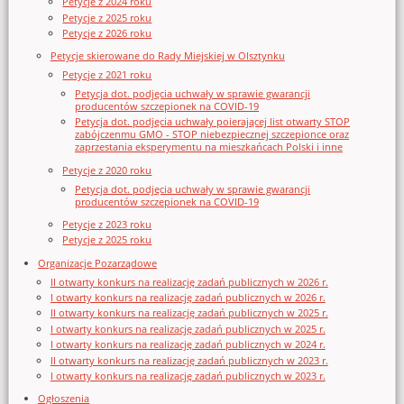
Petycje z 2024 roku
Petycje z 2025 roku
Petycje z 2026 roku
Petycje skierowane do Rady Miejskiej w Olsztynku
Petycje z 2021 roku
Petycja dot. podjęcia uchwały w sprawie gwarancji
producentów szczepionek na COVID-19
Petycja dot. podjęcia uchwały poierającej list otwarty STOP
zabójczenmu GMO - STOP niebezpiecznej szczepionce oraz
zaprzestania eksperymentu na mieszkańcach Polski i inne
Petycje z 2020 roku
Petycja dot. podjęcia uchwały w sprawie gwarancji
producentów szczepionek na COVID-19
Petycje z 2023 roku
Petycje z 2025 roku
Organizacje Pozarządowe
II otwarty konkurs na realizację zadań publicznych w 2026 r.
I otwarty konkurs na realizację zadań publicznych w 2026 r.
II otwarty konkurs na realizację zadań publicznych w 2025 r.
I otwarty konkurs na realizację zadań publicznych w 2025 r.
I otwarty konkurs na realizację zadań publicznych w 2024 r.
II otwarty konkurs na realizację zadań publicznych w 2023 r.
I otwarty konkurs na realizację zadań publicznych w 2023 r.
Ogłoszenia