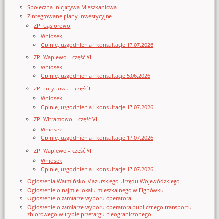
Społeczna Inicjatywa Mieszkaniowa
Zintegrowane plany inwestycyjne
ZPI Gąsiorowo
Wniosek
Opinie, uzgodnienia i konsultacje 17.07.2026
ZPI Waplewo – część VI
Wniosek
Opinie, uzgodnienia i konsultacje 5.06.2026
ZPI Łutynowo – część II
Wniosek
Opinie, uzgodnienia i konsultacje 17.07.2026
ZPI Witramowo – część VI
Wniosek
Opinie, uzgodnienia i konsultacje 17.07.2026
ZPI Waplewo – część VII
Wniosek
Opinie, uzgodnienia i konsultacje 17.07.2026
Ogłoszenia Warmińsko-Mazurskiego Urzędu Wojewódzkiego
Ogłoszenie o najmie lokalu mieszkalnego w Elgnówku
Ogłoszenie o zamiarze wyboru operatora
Ogłoszenie o zamiarze wyboru operatora publicznego transportu
zbiorowego w trybie przetargu nieograniczonego