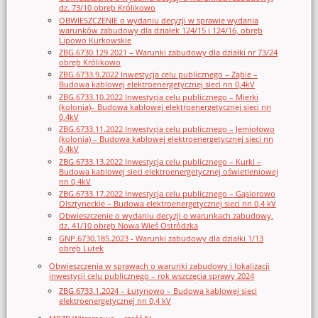
dz. 73/10 obręb Królikowo
OBWIESZCZENIE o wydaniu decyzji w sprawie wydania
warunków zabudowy dla działek 124/15 i 124/16, obręb
Lipowo Kurkowskie
ZBG.6730.129.2021 – Warunki zabudowy dla działki nr 73/24
obręb Królikowo
ZBG.6733.9.2022 Inwestycja celu publicznego – Ząbie –
Budowa kablowej elektroenergetycznej sieci nn 0,4kV
ZBG.6733.10.2022 Inwestycja celu publicznego – Mierki
(kolonia)– Budowa kablowej elektroenergetycznej sieci nn
0,4kV
ZBG.6733.11.2022 Inwestycja celu publicznego – Jemiołowo
(kolonia) – Budowa kablowej elektroenergetycznej sieci nn
0,4kV
ZBG.6733.13.2022 Inwestycja celu publicznego – Kurki –
Budowa kablowej sieci elektroenergetycznej oświetleniowej
nn 0,4kV
ZBG.6733.17.2022 Inwestycja celu publicznego – Gąsiorowo
Olsztyneckie – Budowa elektroenergetycznej sieci nn 0,4 kV
Obwieszczenie o wydaniu decyzji o warunkach zabudowy,
dz. 41/10 obręb Nowa Wieś Ostródzka
GNP.6730.185.2023 - Warunki zabudowy dla działki 1/13
obręb Lutek
Obwieszczenia w sprawach o warunki zabudowy i lokalizacji
inwestycji celu publicznego – rok wszczęcia sprawy 2024
ZBG.6733.1.2024 – Łutynowo – Budowa kablowej sieci
elektroenergetycznej nn 0,4 kV