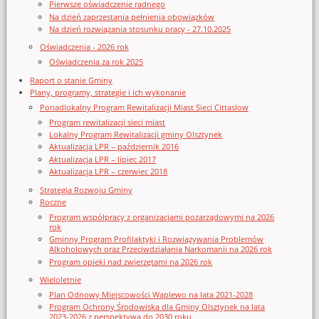
Pierwsze oświadczenie radnego
Na dzień zaprzestania pełnienia obowiązków
Na dzień rozwiązania stosunku pracy - 27.10.2025
Oświadczenia - 2026 rok
Oświadczenia za rok 2025
Raport o stanie Gminy
Plany, programy, strategie i ich wykonanie
Ponadlokalny Program Rewitalizacji Miast Sieci Cittaslow
Program rewitalizacji sieci miast
Lokalny Program Rewitalizacji gminy Olsztynek
Aktualizacja LPR – październik 2016
Aktualizacja LPR – lipiec 2017
Aktualizacja LPR – czerwiec 2018
Strategia Rozwoju Gminy
Roczne
Program współpracy z organizacjami pozarządowymi na 2026
rok
Gminny Program Profilaktyki i Rozwiązywania Problemów
Alkoholowych oraz Przeciwdziałania Narkomanii na 2026 rok
Program opieki nad zwierzętami na 2026 rok
Wieloletnie
Plan Odnowy Miejscowości Waplewo na lata 2021-2028
Program Ochrony Środowiska dla Gminy Olsztynek na lata
2023-2026 z perspektywą do 2030 roku