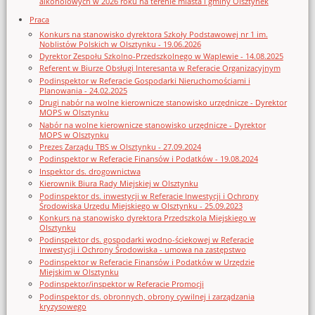
alkoholowych w 2026 roku na terenie miasta i gminy Olsztynek
Praca
Konkurs na stanowisko dyrektora Szkoły Podstawowej nr 1 im.
Noblistów Polskich w Olsztynku - 19.06.2026
Dyrektor Zespołu Szkolno-Przedszkolnego w Waplewie - 14.08.2025
Referent w Biurze Obsługi Interesanta w Referacie Organizacyjnym
Podinspektor w Referacie Gospodarki Nieruchomościami i
Planowania - 24.02.2025
Drugi nabór na wolne kierownicze stanowisko urzędnicze - Dyrektor
MOPS w Olsztynku
Nabór na wolne kierownicze stanowisko urzędnicze - Dyrektor
MOPS w Olsztynku
Prezes Zarządu TBS w Olsztynku - 27.09.2024
Podinspektor w Referacie Finansów i Podatków - 19.08.2024
Inspektor ds. drogownictwa
Kierownik Biura Rady Miejskiej w Olsztynku
Podinspektor ds. inwestycji w Referacie Inwestycji i Ochrony
Środowiska Urzędu Miejskiego w Olsztynku - 25.09.2023
Konkurs na stanowisko dyrektora Przedszkola Miejskiego w
Olsztynku
Podinspektor ds. gospodarki wodno-ściekowej w Referacie
Inwestycji i Ochrony Środowiska - umowa na zastępstwo
Podinspektor w Referacie Finansów i Podatków w Urzędzie
Miejskim w Olsztynku
Podinspektor/inspektor w Referacie Promocji
Podinspektor ds. obronnych, obrony cywilnej i zarządzania
kryzysowego