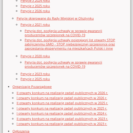
Petycje z 2024 roku
Petycje z 2025 roku
Petycje z 2026 roku
Petycje skierowane do Rady Miejskiej w Olsztynku
Petycje z 2021 roku
Petycja dot. podjęcia uchwały w sprawie gwarancji
producentów szczepionek na COVID-19
Petycja dot. podjęcia uchwały poierającej list otwarty STOP
zabójczenmu GMO - STOP niebezpiecznej szczepionce oraz
zaprzestania eksperymentu na mieszkańcach Polski i inne
Petycje z 2020 roku
Petycja dot. podjęcia uchwały w sprawie gwarancji
producentów szczepionek na COVID-19
Petycje z 2023 roku
Petycje z 2025 roku
Organizacje Pozarządowe
II otwarty konkurs na realizację zadań publicznych w 2026 r.
I otwarty konkurs na realizację zadań publicznych w 2026 r.
II otwarty konkurs na realizację zadań publicznych w 2025 r.
I otwarty konkurs na realizację zadań publicznych w 2025 r.
I otwarty konkurs na realizację zadań publicznych w 2024 r.
II otwarty konkurs na realizację zadań publicznych w 2023 r.
I otwarty konkurs na realizację zadań publicznych w 2023 r.
Ogłoszenia