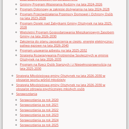
Gminny Program Wspierania Rodziny na lata 2024-2026
Program Osłonowy w zakresie dożywiania na lata 2024-2028
Program Przeciwdziałania Przemocy Domowej i Ochrony Osób
na lata 2023-2028
Program Opieki nad Zabytkami Gminy Olsztynek na lata 2025-
2028
Wieloletni Program Gospodarowania Mieszkaniowym Zasobem
Gminy na lata 2026-2030
Założenia do planu zaopatrzenia w ciepło, energię elektryczna i
paliwa gazowe na lata 2026-2040
Program usuwania azbestu na lata 2025-2032
Strategia Rozwiązywania Problemów Społecznych w gminie
Olsztynek na lata 2026-2035
Program na Rzecz Osób Starszych i z Niepełnosprawnością na
lata 2025-2030
Strategia Młodzieżowa gminy Olsztynek na lata 2026-2030 w
obszarze sportu wśród młodzieży
Strategia Młodzieżowa gminy Olsztynek na lata 2026-2030 w
obszarze zdrowia psychicznego młodych osób
Sprawozdania
Sprawozdania za rok 2020
Sprawozdania za rok 2021
Sprawozdania za rok 2022
Sprawozdania za rok 2023
Sprawozdania za rok 2024
Sprawozdania za rok 2025