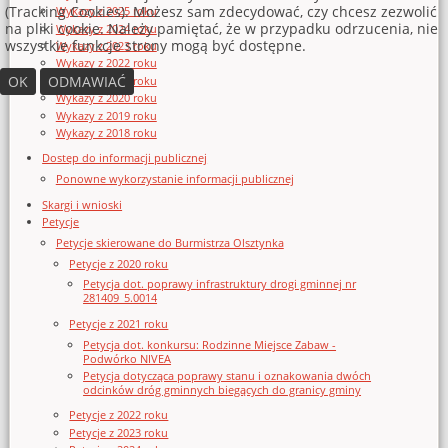
(Tracking Cookies). Możesz sam zdecydować, czy chcesz zezwolić
Wykazy z 2025 roku
na pliki cookie. Należy pamiętać, że w przypadku odrzucenia, nie
Wykazy z 2024 roku
wszystkie funkcje strony mogą być dostępne.
Wykazy z 2023 roku
Wykazy z 2022 roku
OK
ODMAWIAĆ
Wykazy z 2021 roku
Wykazy z 2020 roku
Wykazy z 2019 roku
Wykazy z 2018 roku
Dostęp do informacji publicznej
Ponowne wykorzystanie informacji publicznej
Skargi i wnioski
Petycje
Petycje skierowane do Burmistrza Olsztynka
Petycje z 2020 roku
Petycja dot. poprawy infrastruktury drogi gminnej nr
281409_5.0014
Petycje z 2021 roku
Petycja dot. konkursu: Rodzinne Miejsce Zabaw -
Podwórko NIVEA
Petycja dotycząca poprawy stanu i oznakowania dwóch
odcinków dróg gminnych biegących do granicy gminy
Petycje z 2022 roku
Petycje z 2023 roku