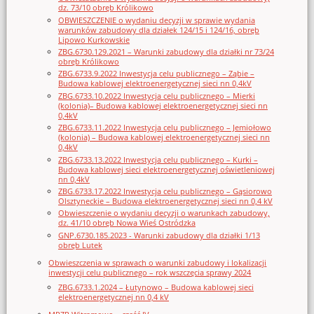
dz. 73/10 obręb Królikowo
OBWIESZCZENIE o wydaniu decyzji w sprawie wydania
warunków zabudowy dla działek 124/15 i 124/16, obręb
Lipowo Kurkowskie
ZBG.6730.129.2021 – Warunki zabudowy dla działki nr 73/24
obręb Królikowo
ZBG.6733.9.2022 Inwestycja celu publicznego – Ząbie –
Budowa kablowej elektroenergetycznej sieci nn 0,4kV
ZBG.6733.10.2022 Inwestycja celu publicznego – Mierki
(kolonia)– Budowa kablowej elektroenergetycznej sieci nn
0,4kV
ZBG.6733.11.2022 Inwestycja celu publicznego – Jemiołowo
(kolonia) – Budowa kablowej elektroenergetycznej sieci nn
0,4kV
ZBG.6733.13.2022 Inwestycja celu publicznego – Kurki –
Budowa kablowej sieci elektroenergetycznej oświetleniowej
nn 0,4kV
ZBG.6733.17.2022 Inwestycja celu publicznego – Gąsiorowo
Olsztyneckie – Budowa elektroenergetycznej sieci nn 0,4 kV
Obwieszczenie o wydaniu decyzji o warunkach zabudowy,
dz. 41/10 obręb Nowa Wieś Ostródzka
GNP.6730.185.2023 - Warunki zabudowy dla działki 1/13
obręb Lutek
Obwieszczenia w sprawach o warunki zabudowy i lokalizacji
inwestycji celu publicznego – rok wszczęcia sprawy 2024
ZBG.6733.1.2024 – Łutynowo – Budowa kablowej sieci
elektroenergetycznej nn 0,4 kV