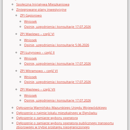
Społeczna Inicjatywa Mieszkaniowa
Zintegrowane plany inwestycyjne
ZPI Gąsiorowo
Wniosek
Opinie, uzgodnienia i konsultacje 17.07.2026
ZPI Waplewo – część VI
Wniosek
Opinie, uzgodnienia i konsultacje 5.06.2026
ZPI Łutynowo – część II
Wniosek
Opinie, uzgodnienia i konsultacje 17.07.2026
ZPI Witramowo – część VI
Wniosek
Opinie, uzgodnienia i konsultacje 17.07.2026
ZPI Waplewo – część VII
Wniosek
Opinie, uzgodnienia i konsultacje 17.07.2026
Ogłoszenia Warmińsko-Mazurskiego Urzędu Wojewódzkiego
Ogłoszenie o najmie lokalu mieszkalnego w Elgnówku
Ogłoszenie o zamiarze wyboru operatora
Ogłoszenie o zamiarze wyboru operatora publicznego transportu
zbiorowego w trybie przetargu nieograniczonego