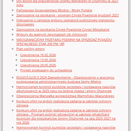
Dni wolne dla pracowników Urzędu Miejskiego w Olsztynku w 2021
roku
Państwowe Gospodarstwo Wodne - Wody Polskie
Zaproszenie na spotkanie - program Czyste Powietrze grudzień 2021
Ogłoszenie o zamiarze wyboru operatora publicznego transportu
zbiorowego
Zaproszenie na spotkania Czyste Powietrze Czyste Mieszkanie
Wybory do walnych zgromadzeń izb rolniczych
NIEOGRANICZONY PRZETARG PISEMNY NA SPRZEDAŻ POJAZDU
SPECJALNEGO STAR 200 PM 18P
Plan ogólny gminy
Uzgodnienia 16.02.2026
Uzgodnienia 13.05.2026
Uzgodnienia 29.05.2026
Projekt przekazany do uchwalenia
RGGIOŚ.6220.5.2024 Zawiadomienie - Obwieszczenie o wszczęciu
postępowania administracyjnego budowa farmy Mielno
Harmonogram kontroli punktów sprzedaży i podawania napojów
alkoholowych w 2025 roku na terenie miasta i gminy Olsztynek
Obwieszczenia Marszałka województwa Warmińsko-Mazurskiego
Konkurs ofert na wybór realizatora zadania w zakresie ochrony
zdrowia
Konkurs ofert na wybór realizatora zadania w zakresie ochrony
zdrowia - Program polityki zdrowotnej w zakresie rehabilitacji
leczniczej dla mieszkańców Gminy Olsztynek na lata 2025-2027 na
rok 2026
Harmonogram kontroli punktów sprzedaży i podawania napojów