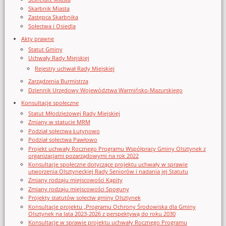
Skarbnik Miasta
Zastępca Skarbnika
Sołectwa i Osiedla
Akty prawne
Statut Gminy
Uchwały Rady Miejskiej
Rejestry uchwał Rady Miejskiej
Zarządzenia Burmistrza
Dziennik Urzędowy Województwa Warmińsko-Mazurskiego
Konsultacje społeczne
Statut Młodzieżowej Rady Miejskiej
Zmiany w statucie MRM
Podział sołectwa Łutynowo
Podział sołectwa Pawłowo
Projekt uchwały Rocznego Programu Współpracy Gminy Olsztynek z
organizacjami pozarządowymi na rok 2022
Konsultacje społeczne dotyczące projektu uchwały w sprawie
utworzenia Olsztyneckiej Rady Seniorów i nadania jej Statutu
Zmiany rodzaju miejscowości Kąpity
Zmiany rodzaju miejscowości Spoguny
Projekty statutów sołectw gminy Olsztynek
Konsultacje projektu „Programu Ochrony Środowiska dla Gminy
Olsztynek na lata 2023-2026 z perspektywą do roku 2030
Konsultacje w sprawie projektu uchwały Rocznego Programu