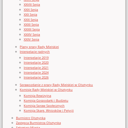
XXVIII Sesja
XXIX Sesja
XXX Sesja
XXXI Sesja
XXXII Sesja
XXXIII Sesja
XXXIV Sesja
XXXV Sesja
Plany pracy Rady Miejskiej
Interpelacje radnych
Interpelacje 2019
Interpelacje 2020
Interpelacje 2021
Interpelacje 2024
Interpelacje 2026
Sprawozdanie z pracy Rady Miejskiej w Olsztynku
Komisje Rady Miejskiej w Olsztynku
Komisja Rewizyjna
Komisja Gospodarki i Budżetu
Komisja Spraw Społecznych
Komisja Skarg, Wniosków i Petycji
Burmistrz Olsztynka
Zastępca Burmistrza Olsztynka
Sekretarz Miasta