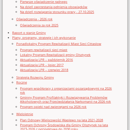
Pierwsze oświadczenie radnego
Na dzień zaprzestania pełnienia obowiązków
Na dzień rozwiązania stosunku pracy - 27.10.2025
Oświadczenia - 2026 rok
Oświadczenia za rok 2025
Raport o stanie Gminy
Plany, programy, strategie i ich wykonanie
Ponadlokalny Program Rewitalizacji Miast Sieci Cittaslow
Program rewitalizacji sieci miast
Lokalny Program Rewitalizacji gminy Olsztynek
Aktualizacja LPR – październik 2016
Aktualizacja LPR – lipiec 2017
Aktualizacja LPR – czerwiec 2018
Strategia Rozwoju Gminy
Roczne
Program współpracy z organizacjami pozarządowymi na 2026
rok
Gminny Program Profilaktyki i Rozwiązywania Problemów
Alkoholowych oraz Przeciwdziałania Narkomanii na 2026 rok
Program opieki nad zwierzętami na 2026 rok
Wieloletnie
Plan Odnowy Miejscowości Waplewo na lata 2021-2028
Program Ochrony Środowiska dla Gminy Olsztynek na lata
2023-2026 z perspektywą do 2030 roku