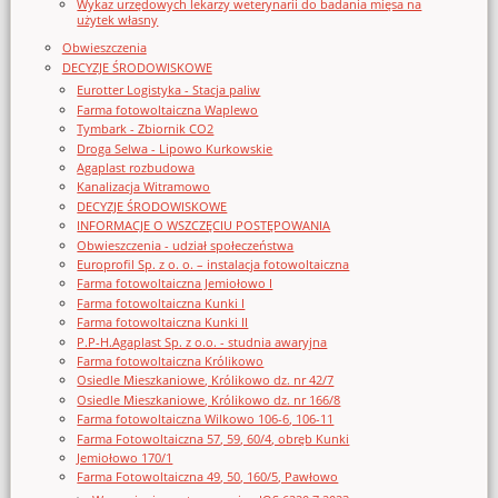
Wykaz urzędowych lekarzy weterynarii do badania mięsa na
użytek własny
Obwieszczenia
DECYZJE ŚRODOWISKOWE
Eurotter Logistyka - Stacja paliw
Farma fotowoltaiczna Waplewo
Tymbark - Zbiornik CO2
Droga Selwa - Lipowo Kurkowskie
Agaplast rozbudowa
Kanalizacja Witramowo
DECYZJE ŚRODOWISKOWE
INFORMACJE O WSZCZĘCIU POSTĘPOWANIA
Obwieszczenia - udział społeczeństwa
Europrofil Sp. z o. o. – instalacja fotowoltaiczna
Farma fotowoltaiczna Jemiołowo I
Farma fotowoltaiczna Kunki I
Farma fotowoltaiczna Kunki II
P.P-H.Agaplast Sp. z o.o. - studnia awaryjna
Farma fotowoltaiczna Królikowo
Osiedle Mieszkaniowe, Królikowo dz. nr 42/7
Osiedle Mieszkaniowe, Królikowo dz. nr 166/8
Farma fotowoltaiczna Wilkowo 106-6, 106-11
Farma Fotowoltaiczna 57, 59, 60/4, obręb Kunki
Jemiołowo 170/1
Farma Fotowoltaiczna 49, 50, 160/5, Pawłowo