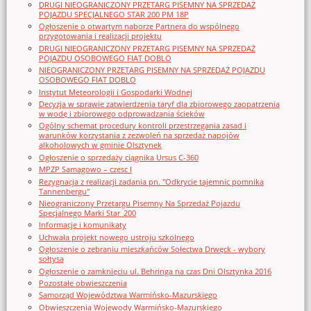
DRUGI NIEOGRANICZONY PRZETARG PISEMNY NA SPRZEDAŻ
POJAZDU SPECJALNEGO STAR 200 PM 18P
Ogłoszenie o otwartym naborze Partnera do wspólnego
przygotowania i realizacji projektu
DRUGI NIEOGRANICZONY PRZETARG PISEMNY NA SPRZEDAŻ
POJAZDU OSOBOWEGO FIAT DOBLO
NIEOGRANICZONY PRZETARG PISEMNY NA SPRZEDAŻ POJAZDU
OSOBOWEGO FIAT DOBLO
Instytut Meteorologii i Gospodarki Wodnej
Decyzja w sprawie zatwierdzenia taryf dla zbiorowego zaopatrzenia
w wodę i zbiorowego odprowadzania ścieków
Ogólny schemat procedury kontroli przestrzegania zasad i
warunków korzystania z zezwoleń na sprzedaż napojów
alkoholowych w gminie Olsztynek
Ogłoszenie o sprzedaży ciągnika Ursus C-360
MPZP Samagowo – czesc I
Rezygnacja z realizacji zadania pn. "Odkrycie tajemnic pomnika
Tannenbergu"
Nieograniczony Przetargu Pisemny Na Sprzedaż Pojazdu
Specjalnego Marki Star_200
Informacje i komunikaty
Uchwała projekt nowego ustroju szkolnego
Ogłoszenie o zebraniu mieszkańców Sołectwa Drwęck - wybory
sołtysa
Ogłoszenie o zamknięciu ul. Behringa na czas Dni Olsztynka 2016
Pozostałe obwieszczenia
Samorząd Województwa Warmińsko-Mazurskiego
Obwieszczenia Wojewody Warmińsko-Mazurskiego