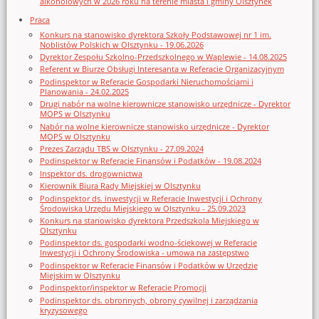
alkoholowych w 2026 roku na terenie miasta i gminy Olsztynek
Praca
Konkurs na stanowisko dyrektora Szkoły Podstawowej nr 1 im.
Noblistów Polskich w Olsztynku - 19.06.2026
Dyrektor Zespołu Szkolno-Przedszkolnego w Waplewie - 14.08.2025
Referent w Biurze Obsługi Interesanta w Referacie Organizacyjnym
Podinspektor w Referacie Gospodarki Nieruchomościami i
Planowania - 24.02.2025
Drugi nabór na wolne kierownicze stanowisko urzędnicze - Dyrektor
MOPS w Olsztynku
Nabór na wolne kierownicze stanowisko urzędnicze - Dyrektor
MOPS w Olsztynku
Prezes Zarządu TBS w Olsztynku - 27.09.2024
Podinspektor w Referacie Finansów i Podatków - 19.08.2024
Inspektor ds. drogownictwa
Kierownik Biura Rady Miejskiej w Olsztynku
Podinspektor ds. inwestycji w Referacie Inwestycji i Ochrony
Środowiska Urzędu Miejskiego w Olsztynku - 25.09.2023
Konkurs na stanowisko dyrektora Przedszkola Miejskiego w
Olsztynku
Podinspektor ds. gospodarki wodno-ściekowej w Referacie
Inwestycji i Ochrony Środowiska - umowa na zastępstwo
Podinspektor w Referacie Finansów i Podatków w Urzędzie
Miejskim w Olsztynku
Podinspektor/inspektor w Referacie Promocji
Podinspektor ds. obronnych, obrony cywilnej i zarządzania
kryzysowego