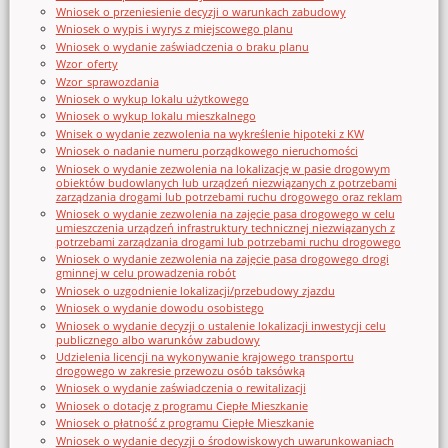
Wniosek o przeniesienie decyzji o warunkach zabudowy
Wniosek o wypis i wyrys z miejscowego planu
Wniosek o wydanie zaświadczenia o braku planu
Wzor_oferty
Wzor_sprawozdania
Wniosek o wykup lokalu użytkowego
Wniosek o wykup lokalu mieszkalnego
Wnisek o wydanie zezwolenia na wykreślenie hipoteki z KW
Wniosek o nadanie numeru porządkowego nieruchomości
Wniosek o wydanie zezwolenia na lokalizację w pasie drogowym
obiektów budowlanych lub urządzeń niezwiązanych z potrzebami
zarządzania drogami lub potrzebami ruchu drogowego oraz reklam
Wniosek o wydanie zezwolenia na zajęcie pasa drogowego w celu
umieszczenia urządzeń infrastruktury technicznej niezwiązanych z
potrzebami zarządzania drogami lub potrzebami ruchu drogowego
Wniosek o wydanie zezwolenia na zajęcie pasa drogowego drogi
gminnej w celu prowadzenia robót
Wniosek o uzgodnienie lokalizacji/przebudowy zjazdu
Wniosek o wydanie dowodu osobistego
Wniosek o wydanie decyzji o ustalenie lokalizacji inwestycji celu
publicznego albo warunków zabudowy
Udzielenia licencji na wykonywanie krajowego transportu
drogowego w zakresie przewozu osób taksówką
Wniosek o wydanie zaświadczenia o rewitalizacji
Wniosek o dotację z programu Ciepłe Mieszkanie
Wniosek o płatność z programu Ciepłe Mieszkanie
Wniosek o wydanie decyzji o środowiskowych uwarunkowaniach