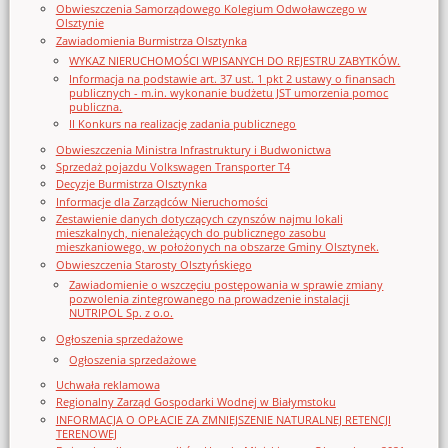
Obwieszczenia Samorządowego Kolegium Odwoławczego w
Olsztynie
Zawiadomienia Burmistrza Olsztynka
WYKAZ NIERUCHOMOŚCI WPISANYCH DO REJESTRU ZABYTKÓW.
Informacja na podstawie art. 37 ust. 1 pkt 2 ustawy o finansach
publicznych - m.in. wykonanie budżetu JST umorzenia pomoc
publiczna.
II Konkurs na realizację zadania publicznego
Obwieszczenia Ministra Infrastruktury i Budwonictwa
Sprzedaż pojazdu Volkswagen Transporter T4
Decyzje Burmistrza Olsztynka
Informacje dla Zarządców Nieruchomości
Zestawienie danych dotyczących czynszów najmu lokali
mieszkalnych, nienależących do publicznego zasobu
mieszkaniowego, w położonych na obszarze Gminy Olsztynek.
Obwieszczenia Starosty Olsztyńskiego
Zawiadomienie o wszczęciu postępowania w sprawie zmiany
pozwolenia zintegrowanego na prowadzenie instalacji
NUTRIPOL Sp. z o.o.
Ogłoszenia sprzedażowe
Ogłoszenia sprzedażowe
Uchwała reklamowa
Regionalny Zarząd Gospodarki Wodnej w Białymstoku
INFORMACJA O OPŁACIE ZA ZMNIEJSZENIE NATURALNEJ RETENCJI
TERENOWEJ