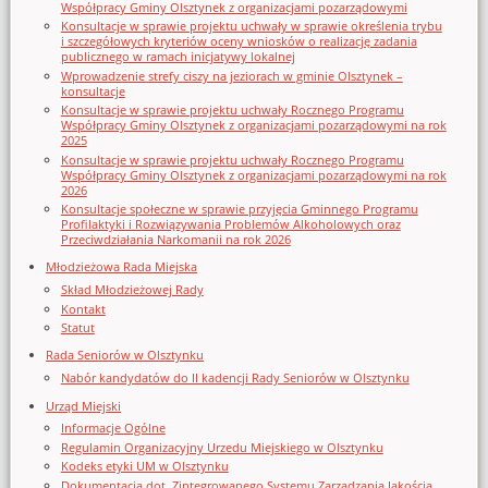
Współpracy Gminy Olsztynek z organizacjami pozarządowymi
Konsultacje w sprawie projektu uchwały w sprawie określenia trybu
i szczegółowych kryteriów oceny wniosków o realizację zadania
publicznego w ramach inicjatywy lokalnej
Wprowadzenie strefy ciszy na jeziorach w gminie Olsztynek –
konsultacje
Konsultacje w sprawie projektu uchwały Rocznego Programu
Współpracy Gminy Olsztynek z organizacjami pozarządowymi na rok
2025
Konsultacje w sprawie projektu uchwały Rocznego Programu
Współpracy Gminy Olsztynek z organizacjami pozarządowymi na rok
2026
Konsultacje społeczne w sprawie przyjęcia Gminnego Programu
Profilaktyki i Rozwiązywania Problemów Alkoholowych oraz
Przeciwdziałania Narkomanii na rok 2026
Młodzieżowa Rada Miejska
Skład Młodzieżowej Rady
Kontakt
Statut
Rada Seniorów w Olsztynku
Nabór kandydatów do II kadencji Rady Seniorów w Olsztynku
Urząd Miejski
Informacje Ogólne
Regulamin Organizacyjny Urzedu Miejskiego w Olsztynku
Kodeks etyki UM w Olsztynku
Dokumentacja dot. Zintegrowanego Systemu Zarządzania Jakością