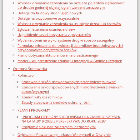
Wniosek o wydanie zezwolenia na przejazd pojazdów ciężarowych
po drodze gminnej objętej ograniczeniem tonażowym
Dotacje do budowy studni głębinowych
Dotacje na przydomowe oczyszczalnie
Wniosek o wydanie zezwolenia na usunięcie drzew lub krzewów
Zgłoszenie zamiaru usunięcia drzew
Uzgodnienie zasad korzystania z przystanków
Wydanie opinii na wykorzystanie dróg w sposób szczególny
Formularz zgłoszenia do ewidencji zbiorników bezodpływowych i
przydomowych oczyszczalni ścieków
Pismo dotyczące aktu planowania przestrzennego
modeLOWE przestrzenie edukacji i integracji w Gminie Olsztynek
Ochrona Środowiska
Rolnictwo
Szacowanie szkód spowodowanych przez zwierzęta łowne
Szacowanie szkód spowodowanych niekorzystnymi zjawiskami
atmosferycznymi
Komunikaty dla rolników
Zasady stosowania środków ochrony roślin
PLANY I PROGRAMY
„PROGRAM OCHRONY ŚRODOWISKA DLA GMINY OLSZTYNEK
NA LATA 2019-2022 Z PERSPEKTYWĄ DO ROKU 2026”
Program opieki nad zwierzętami bezdomnymi
Ogloszenie Powiatowego Lekarza Weterynarii w Olsztynie