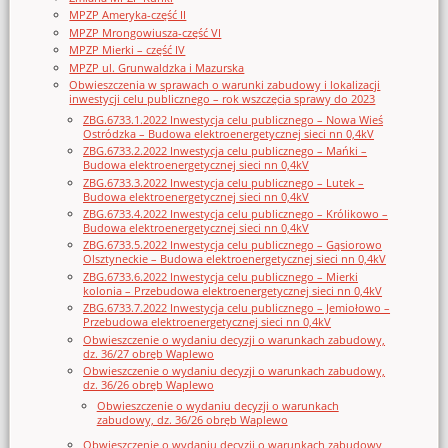
MPZP Ameryka-część II
MPZP Mrongowiusza-część VI
MPZP Mierki – część IV
MPZP ul. Grunwaldzka i Mazurska
Obwieszczenia w sprawach o warunki zabudowy i lokalizacji
inwestycji celu publicznego – rok wszczęcia sprawy do 2023
ZBG.6733.1.2022 Inwestycja celu publicznego – Nowa Wieś
Ostródzka – Budowa elektroenergetycznej sieci nn 0,4kV
ZBG.6733.2.2022 Inwestycja celu publicznego – Mańki –
Budowa elektroenergetycznej sieci nn 0,4kV
ZBG.6733.3.2022 Inwestycja celu publicznego – Lutek –
Budowa elektroenergetycznej sieci nn 0,4kV
ZBG.6733.4.2022 Inwestycja celu publicznego – Królikowo –
Budowa elektroenergetycznej sieci nn 0,4kV
ZBG.6733.5.2022 Inwestycja celu publicznego – Gąsiorowo
Olsztyneckie – Budowa elektroenergetycznej sieci nn 0,4kV
ZBG.6733.6.2022 Inwestycja celu publicznego – Mierki
kolonia – Przebudowa elektroenergetycznej sieci nn 0,4kV
ZBG.6733.7.2022 Inwestycja celu publicznego – Jemiołowo –
Przebudowa elektroenergetycznej sieci nn 0,4kV
Obwieszczenie o wydaniu decyzji o warunkach zabudowy,
dz. 36/27 obręb Waplewo
Obwieszczenie o wydaniu decyzji o warunkach zabudowy,
dz. 36/26 obręb Waplewo
Obwieszczenie o wydaniu decyzji o warunkach
zabudowy, dz. 36/26 obręb Waplewo
Obwieszczenie o wydaniu decyzji o warunkach zabudowy,