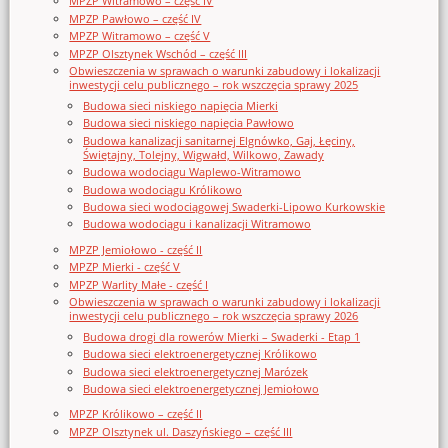
MPZP Witramowo – część IV
MPZP Pawłowo – część IV
MPZP Witramowo – część V
MPZP Olsztynek Wschód – część III
Obwieszczenia w sprawach o warunki zabudowy i lokalizacji
inwestycji celu publicznego – rok wszczęcia sprawy 2025
Budowa sieci niskiego napięcia Mierki
Budowa sieci niskiego napięcia Pawłowo
Budowa kanalizacji sanitarnej Elgnówko, Gaj, Łęciny,
Świętajny, Tolejny, Wigwałd, Wilkowo, Zawady
Budowa wodociągu Waplewo-Witramowo
Budowa wodociągu Królikowo
Budowa sieci wodociągowej Swaderki-Lipowo Kurkowskie
Budowa wodociągu i kanalizacji Witramowo
MPZP Jemiołowo - część II
MPZP Mierki - część V
MPZP Warlity Małe - część I
Obwieszczenia w sprawach o warunki zabudowy i lokalizacji
inwestycji celu publicznego – rok wszczęcia sprawy 2026
Budowa drogi dla rowerów Mierki – Swaderki - Etap 1
Budowa sieci elektroenergetycznej Królikowo
Budowa sieci elektroenergetycznej Marózek
Budowa sieci elektroenergetycznej Jemiołowo
MPZP Królikowo – część II
MPZP Olsztynek ul. Daszyńskiego – część III