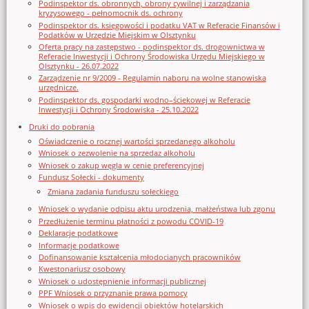
Podinspektor ds. obronnych, obrony cywilnej i zarządzania
kryzysowego - pełnomocnik ds. ochrony
Podinspektor ds. księgowości i podatku VAT w Referacie Finansów i
Podatków w Urzędzie Miejskim w Olsztynku
Oferta pracy na zastępstwo - podinspektor ds. drogownictwa w
Referacie Inwestycji i Ochrony Środowiska Urzędu Miejskiego w
Olsztynku - 26.07.2022
Zarządzenie nr 9/2009 - Regulamin naboru na wolne stanowiska
urzędnicze.
Podinspektor ds. gospodarki wodno–ściekowej w Referacie
Inwestycji i Ochrony Środowiska - 25.10.2022
Druki do pobrania
Oświadczenie o rocznej wartości sprzedanego alkoholu
Wniosek o zezwolenie na sprzedaz alkoholu
Wniosek o zakup węgla w cenie preferencyjnej
Fundusz Sołecki - dokumenty
Zmiana zadania funduszu sołeckiego
Wniosek o wydanie odpisu aktu urodzenia, małżeństwa lub zgonu
Przedłużenie terminu płatności z powodu COVID-19
Deklaracje podatkowe
Informacje podatkowe
Dofinansowanie kształcenia młodocianych pracowników
Kwestonariusz osobowy
Wniosek o udostępnienie informacji publicznej
PPF Wniosek o przyznanie prawa pomocy
Wniosek o wpis do ewidencji obiektów hotelarskich