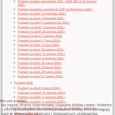
Przetarg pojazdu specjalnego OSP - STAR 200 na 14 grudnia
2020 r
Przetarg pojazdów specjalnych OSP na 04 grudnia 2020 r
Przetarg na dzień 10 listopada 2020 r
Przetarg na dzień 9 listopada 2020 r
Przetargi na dzień 9 października 2020 r
Przetargi na dzień 7 września 2020 r
Przetargi na dzień 28 sierpnia 2020 r
Przetargi na dzień 7 sierpnia 2020
Przetargi na dzień 17 lipca 2020 r
Przetarg na dzień 10 lipca 2020 r
Przetarg na dzień 26 czerwca 2020 r
Przetargi na dzień 19 czerwca 2020 r
Przetargi na dzień 3 kwietnia 2020 r
Przetarg na dzień 30 marca 2020 r
Przetarg na dzień 23 marca 2020 r
Przetarg na dzień 28 lutego 2020 r
Przetargi na dzień 21 lutego 2020 r
Przetargi 2026
Przetarg na dzień 6 marca 2026 r.
Przetargi na dzień 10 sierpnia 2026 r.
Przetarg na dzień 11 sierpnia 2026 r.
We use cookies
Przetarg na dzień 11 września 2026 r.
Na naszej stronie internetowej używamy plików cookie. Niektóre
Wykazy nieruchomości przeznaczonych do sprzedaży i dzierżawy
z nich są niezbędne dla funkcjonowania strony, inne pomagają
nam w ulepszaniu tej strony i doświadczeń użytkownika
Wykazy z 2026 roku