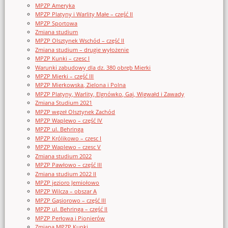
MPZP Ameryka
MPZP Platyny i Warlity Małe – część II
MPZP Sportowa
Zmiana studium
MPZP Olsztynek Wschód – część II
Zmiana studium – drugie wyłożenie
MPZP Kunki – czesc I
Warunki zabudowy dla dz. 380 obręb Mierki
MPZP Mierki – część III
MPZP Mierkowska, Zielona i Polna
MPZP Platyny, Warlity, Elgnówko, Gaj, Wigwałd i Zawady
Zmiana Studium 2021
MPZP węzeł Olsztynek Zachód
MPZP Waplewo – część IV
MPZP ul. Behringa
MPZP Królikowo – czesc I
MPZP Waplewo – czesc V
Zmiana studium 2022
MPZP Pawłowo – część III
Zmiana studium 2022 II
MPZP jezioro Jemiołowo
MPZP Wilcza – obszar A
MPZP Gąsiorowo – część III
MPZP ul. Behringa – część II
MPZP Perłowa i Pionierów
Zmiana MPZP Kunki