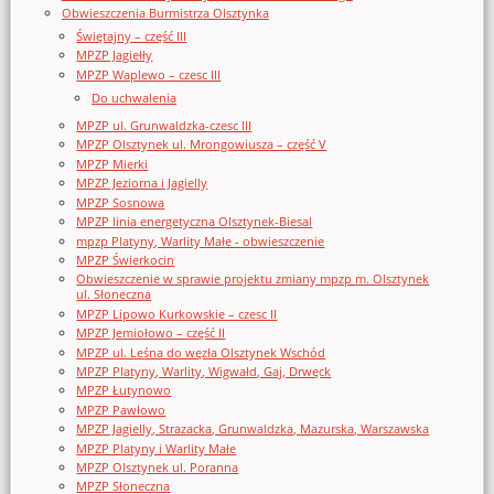
Obwieszczenia Burmistrza Olsztynka
Świętajny – część III
MPZP Jagiełły
MPZP Waplewo – czesc III
Do uchwalenia
MPZP ul. Grunwaldzka-czesc III
MPZP Olsztynek ul. Mrongowiusza – część V
MPZP Mierki
MPZP Jeziorna i Jagielly
MPZP Sosnowa
MPZP linia energetyczna Olsztynek-Biesal
mpzp Platyny, Warlity Małe - obwieszczenie
MPZP Świerkocin
Obwieszczenie w sprawie projektu zmiany mpzp m. Olsztynek
ul. Słoneczna
MPZP Lipowo Kurkowskie – czesc II
MPZP Jemiołowo – część II
MPZP ul. Leśna do węzła Olsztynek Wschód
MPZP Platyny, Warlity, Wigwałd, Gaj, Drwęck
MPZP Łutynowo
MPZP Pawłowo
MPZP Jagielly, Strazacka, Grunwaldzka, Mazurska, Warszawska
MPZP Platyny i Warlity Małe
MPZP Olsztynek ul. Poranna
MPZP Słoneczna