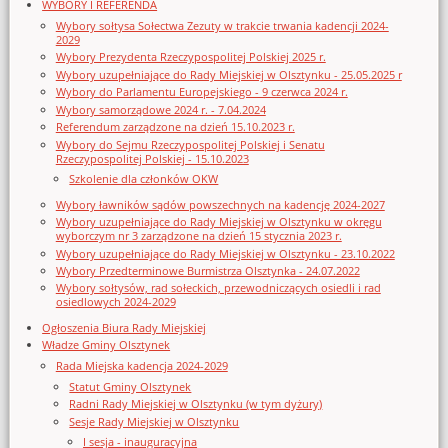
WYBORY I REFERENDA
Wybory sołtysa Sołectwa Zezuty w trakcie trwania kadencji 2024-
2029
Wybory Prezydenta Rzeczypospolitej Polskiej 2025 r.
Wybory uzupełniające do Rady Miejskiej w Olsztynku - 25.05.2025 r
Wybory do Parlamentu Europejskiego - 9 czerwca 2024 r.
Wybory samorządowe 2024 r. - 7.04.2024
Referendum zarządzone na dzień 15.10.2023 r.
Wybory do Sejmu Rzeczypospolitej Polskiej i Senatu
Rzeczypospolitej Polskiej - 15.10.2023
Szkolenie dla członków OKW
Wybory ławników sądów powszechnych na kadencję 2024-2027
Wybory uzupełniające do Rady Miejskiej w Olsztynku w okręgu
wyborczym nr 3 zarządzone na dzień 15 stycznia 2023 r.
Wybory uzupełniające do Rady Miejskiej w Olsztynku - 23.10.2022
Wybory Przedterminowe Burmistrza Olsztynka - 24.07.2022
Wybory sołtysów, rad sołeckich, przewodniczących osiedli i rad
osiedlowych 2024-2029
Ogłoszenia Biura Rady Miejskiej
Władze Gminy Olsztynek
Rada Miejska kadencja 2024-2029
Statut Gminy Olsztynek
Radni Rady Miejskiej w Olsztynku (w tym dyżury)
Sesje Rady Miejskiej w Olsztynku
I sesja - inauguracyjna