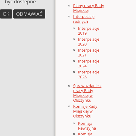
być dostępne.
Plany pracy Rady
Miejskiej
OK
ODMAWIAĆ
Interpelacje
radnych
Interpelacje
2019
Interpelacje
2020
Interpelacje
2021
Interpelacje
2024
Interpelacje
2026
Sprawozdanie z
pracy Rady
Miejskiej w
Olsztynku
Komisje Rady
Miejskiej w
Olsztynku
Komisja
Rewizyjna
Komisja