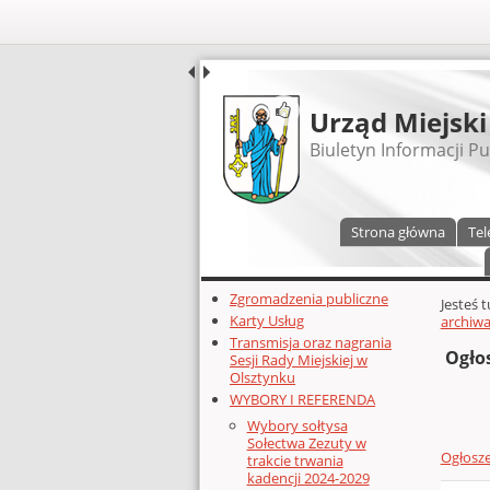
UDOSTĘPNIJ
Urząd Miejski
Biuletyn Informacji Pu
Menu główne
Strona główna
Tel
Dodatkowe zasoby (lewa kolumn
Zgromadzenia publiczne
Głównej 
Jesteś 
Karty Usług
archiwa
Transmisja oraz nagrania
Ogłos
Sesji Rady Miejskiej w
Olsztynku
WYBORY I REFERENDA
Wybory sołtysa
Sołectwa Zezuty w
Ogłosze
trakcie trwania
kadencji 2024-2029