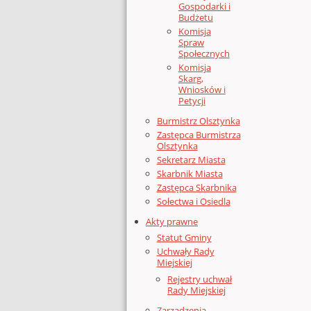
Gospodarki i
Budżetu
Komisja
Spraw
Społecznych
Komisja
Skarg,
Wniosków i
Petycji
Burmistrz Olsztynka
Zastępca Burmistrza
Olsztynka
Sekretarz Miasta
Skarbnik Miasta
Zastępca Skarbnika
Sołectwa i Osiedla
Akty prawne
Statut Gminy
Uchwały Rady
Miejskiej
Rejestry uchwał
Rady Miejskiej
Zarządzenia