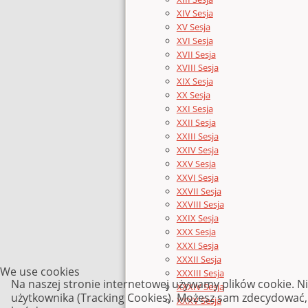
XIV Sesja
XV Sesja
XVI Sesja
XVII Sesja
XVIII Sesja
XIX Sesja
XX Sesja
XXI Sesja
XXII Sesja
XXIII Sesja
XXIV Sesja
XXV Sesja
XXVI Sesja
XXVII Sesja
XXVIII Sesja
XXIX Sesja
XXX Sesja
XXXI Sesja
XXXII Sesja
We use cookies
XXXIII Sesja
Na naszej stronie internetowej używamy plików cookie. N
XXXIV Sesja
użytkownika (Tracking Cookies). Możesz sam zdecydować, c
XXXV Sesja