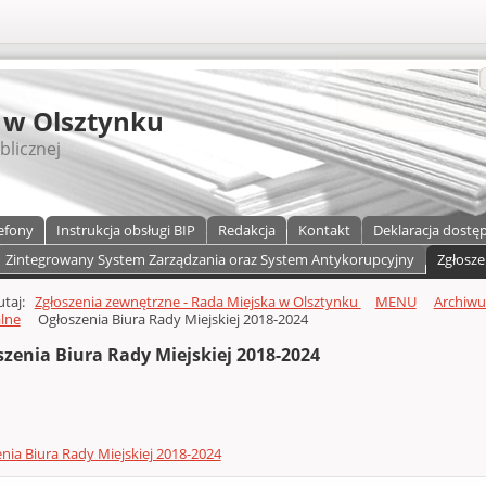
S
 w Olsztynku
blicznej
efony
Instrukcja obsługi BIP
Redakcja
Kontakt
Deklaracja dostę
Zintegrowany System Zarządzania oraz System Antykorupcyjny
Zgłosze
a)
zawartości
tutaj:
Zgłoszenia zewnętrzne - Rada Miejska w Olsztynku
MENU
Archiw
lne
Ogłoszenia Biura Rady Miejskiej 2018-2024
zenia Biura Rady Miejskiej 2018-2024
nia Biura Rady Miejskiej 2018-2024