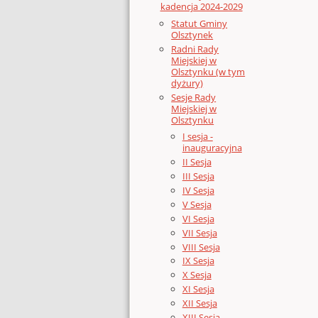
kadencja 2024-2029
Statut Gminy
Olsztynek
Radni Rady
Miejskiej w
Olsztynku (w tym
dyżury)
Sesje Rady
Miejskiej w
Olsztynku
I sesja -
inauguracyjna
II Sesja
III Sesja
IV Sesja
V Sesja
VI Sesja
VII Sesja
VIII Sesja
IX Sesja
X Sesja
XI Sesja
XII Sesja
XIII Sesja