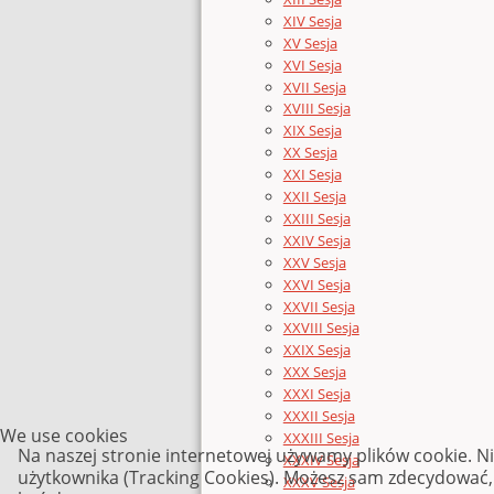
XIV Sesja
XV Sesja
XVI Sesja
XVII Sesja
XVIII Sesja
XIX Sesja
XX Sesja
XXI Sesja
XXII Sesja
XXIII Sesja
XXIV Sesja
XXV Sesja
XXVI Sesja
XXVII Sesja
XXVIII Sesja
XXIX Sesja
XXX Sesja
XXXI Sesja
XXXII Sesja
We use cookies
XXXIII Sesja
Na naszej stronie internetowej używamy plików cookie. N
XXXIV Sesja
użytkownika (Tracking Cookies). Możesz sam zdecydować, c
XXXV Sesja