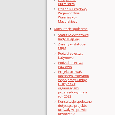
Burmistrza
Dziennik Urzędowy
Województwa
Warmińsko-
Mazurskiego
Konsultacje społeczne
Statut Młodzieżowej
Rady Miejskiej
Zmiany w statucie
MRM
Podział sołectwa
Łutynowo
Podział sołectwa
Pawłowo
Projekt uchwały
Rocznego Programu
Współpracy Gminy
Olsztynek z
organizacjami
pozarządowymi na
rok 2022
Konsultacje społeczne
dotyczące projektu
uchwały w sprawie
utworzenia