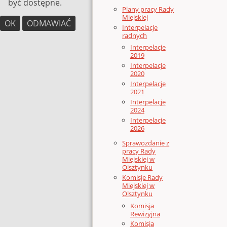
być dostępne.
Plany pracy Rady
Miejskiej
OK
ODMAWIAĆ
Interpelacje
radnych
Interpelacje
2019
Interpelacje
2020
Interpelacje
2021
Interpelacje
2024
Interpelacje
2026
Sprawozdanie z
pracy Rady
Miejskiej w
Olsztynku
Komisje Rady
Miejskiej w
Olsztynku
Komisja
Rewizyjna
Komisja