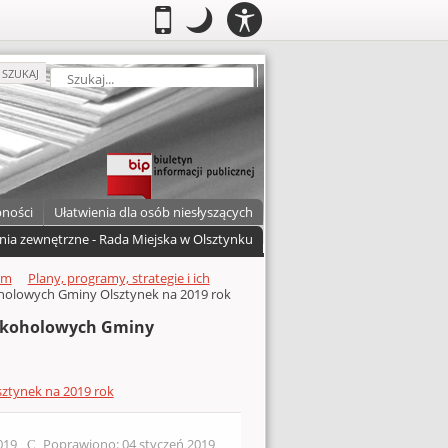
PANEL
.
Przełącz do wersji mobilnej
.
Tryb nocny: Ten tryb ustawia niski
.
Mobilny
Tryb
DOSTĘPNOŚCI
nocny
zukaj
SZUKAJ
pności
Ułatwienia dla osób niesłyszących
nia zewnętrzne - Rada Miejska w Olsztynku
um
Plany, programy, strategie i ich
holowych Gminy Olsztynek na 2019 rok
Alkoholowych Gminy
ztynek na 2019 rok
2019
Poprawiono: 04 styczeń 2019