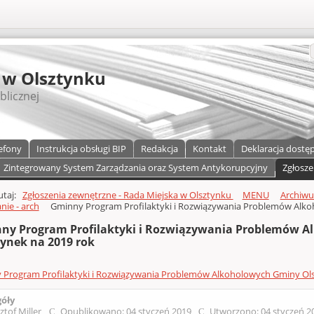
S
 w Olsztynku
blicznej
efony
Instrukcja obsługi BIP
Redakcja
Kontakt
Deklaracja dostę
Zintegrowany System Zarządzania oraz System Antykorupcyjny
Zgłosze
a)
zawartości
tutaj:
Zgłoszenia zewnętrzne - Rada Miejska w Olsztynku
MENU
Archiw
ie - arch
Gminny Program Profilaktyki i Rozwiązywania Problemów Alko
ny Program Profilaktyki i Rozwiązywania Problemów 
tynek na 2019 rok
Program Profilaktyki i Rozwiązywania Problemów Alkoholowych Gminy Ols
góły
ztof Miller
Opublikowano: 04 styczeń 2019
Utworzono: 04 styczeń 