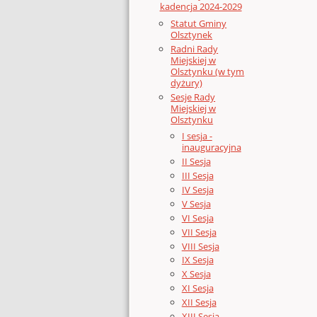
kadencja 2024-2029
Statut Gminy
Olsztynek
Radni Rady
Miejskiej w
Olsztynku (w tym
dyżury)
Sesje Rady
Miejskiej w
Olsztynku
I sesja -
inauguracyjna
II Sesja
III Sesja
IV Sesja
V Sesja
VI Sesja
VII Sesja
VIII Sesja
IX Sesja
X Sesja
XI Sesja
XII Sesja
XIII Sesja