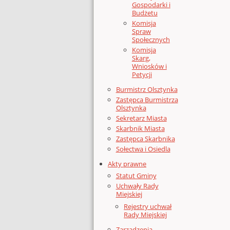
Gospodarki i
Budżetu
Komisja
Spraw
Społecznych
Komisja
Skarg,
Wniosków i
Petycji
Burmistrz Olsztynka
Zastępca Burmistrza
Olsztynka
Sekretarz Miasta
Skarbnik Miasta
Zastępca Skarbnika
Sołectwa i Osiedla
Akty prawne
Statut Gminy
Uchwały Rady
Miejskiej
Rejestry uchwał
Rady Miejskiej
Zarządzenia