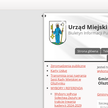
UDOSTĘPNIJ
Urząd Miejski
Biuletyn Informacji Pu
Menu główne
Strona główna
Tel
Dodatkowe zasoby (lewa kolumn
Zgromadzenia publiczne
Głównej 
Jesteś 
Karty Usług
wykonan
Transmisja oraz nagrania
Gmin
Sesji Rady Miejskiej w
Olsz
Olsztynku
WYBORY I REFERENDA
Wybory sołtysa
Gminny 
Sołectwa Zezuty w
trakcie trwania
Szcze
kadencji 2024-2029
Krzys