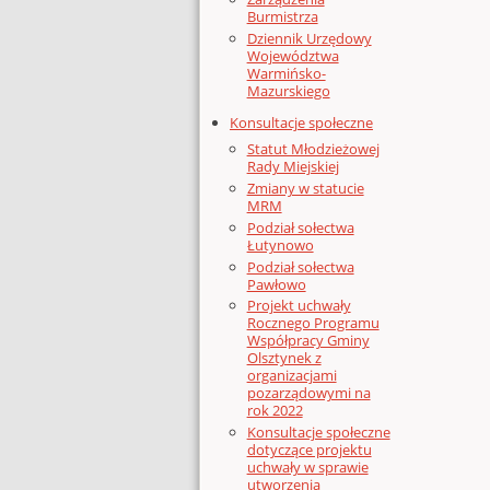
Burmistrza
Dziennik Urzędowy
Województwa
Warmińsko-
Mazurskiego
Konsultacje społeczne
Statut Młodzieżowej
Rady Miejskiej
Zmiany w statucie
MRM
Podział sołectwa
Łutynowo
Podział sołectwa
Pawłowo
Projekt uchwały
Rocznego Programu
Współpracy Gminy
Olsztynek z
organizacjami
pozarządowymi na
rok 2022
Konsultacje społeczne
dotyczące projektu
uchwały w sprawie
utworzenia