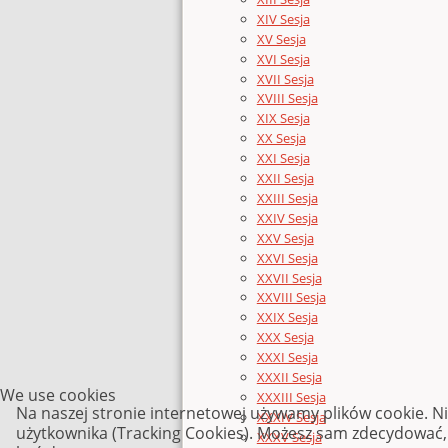
XIV Sesja
XV Sesja
XVI Sesja
XVII Sesja
XVIII Sesja
XIX Sesja
XX Sesja
XXI Sesja
XXII Sesja
XXIII Sesja
XXIV Sesja
XXV Sesja
XXVI Sesja
XXVII Sesja
XXVIII Sesja
XXIX Sesja
XXX Sesja
XXXI Sesja
XXXII Sesja
We use cookies
XXXIII Sesja
Na naszej stronie internetowej używamy plików cookie. N
XXXIV Sesja
użytkownika (Tracking Cookies). Możesz sam zdecydować, c
XXXV Sesja