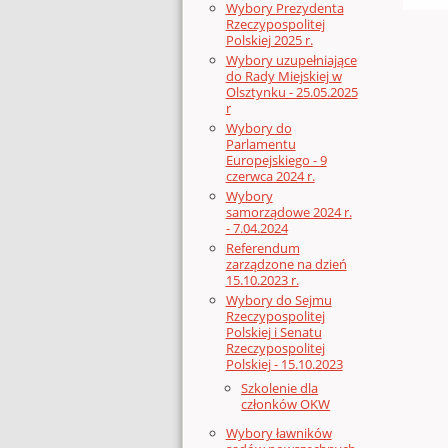
Wybory Prezydenta
Rzeczypospolitej
Polskiej 2025 r.
Wybory uzupełniające
do Rady Miejskiej w
Olsztynku - 25.05.2025
r
Wybory do
Parlamentu
Europejskiego - 9
czerwca 2024 r.
Wybory
samorządowe 2024 r.
- 7.04.2024
Referendum
zarządzone na dzień
15.10.2023 r.
Wybory do Sejmu
Rzeczypospolitej
Polskiej i Senatu
Rzeczypospolitej
Polskiej - 15.10.2023
Szkolenie dla
członków OKW
Wybory ławników