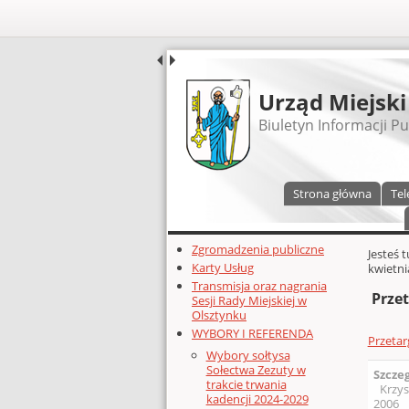
UDOSTĘPNIJ
Urząd Miejski
Biuletyn Informacji Pu
Menu główne
Strona główna
Tel
Dodatkowe zasoby (lewa kolumn
Zgromadzenia publiczne
Głównej 
Jesteś 
Karty Usług
kwietni
Transmisja oraz nagrania
Przet
Sesji Rady Miejskiej w
Olsztynku
WYBORY I REFERENDA
Przetar
Wybory sołtysa
Sołectwa Zezuty w
Szcze
trakcie trwania
Krzys
kadencji 2024-2029
2006