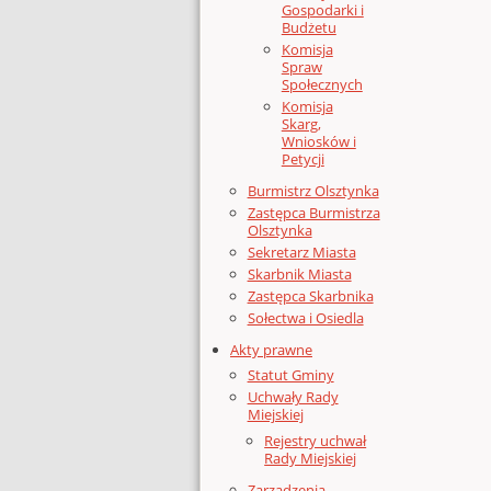
Gospodarki i
Budżetu
Komisja
Spraw
Społecznych
Komisja
Skarg,
Wniosków i
Petycji
Burmistrz Olsztynka
Zastępca Burmistrza
Olsztynka
Sekretarz Miasta
Skarbnik Miasta
Zastępca Skarbnika
Sołectwa i Osiedla
Akty prawne
Statut Gminy
Uchwały Rady
Miejskiej
Rejestry uchwał
Rady Miejskiej
Zarządzenia