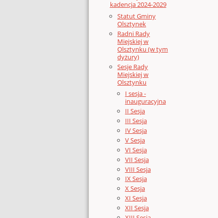
kadencja 2024-2029
Statut Gminy
Olsztynek
Radni Rady
Miejskiej w
Olsztynku (w tym
dyżury)
Sesje Rady
Miejskiej w
Olsztynku
I sesja -
inauguracyjna
II Sesja
III Sesja
IV Sesja
V Sesja
VI Sesja
VII Sesja
VIII Sesja
IX Sesja
X Sesja
XI Sesja
XII Sesja
XIII Sesja