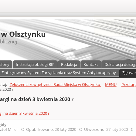
S
 w Olsztynku
blicznej
efony
Instrukcja obsługi BIP
Redakcja
Kontakt
Deklaracja dostę
Zintegrowany System Zarządzania oraz System Antykorupcyjny
Zgłosze
a)
zawartości
tutaj:
Zgłoszenia zewnętrzne - Rada Miejska w Olsztynku
MENU
Przetarg
a 2020 r
argi na dzień 3 kwietnia 2020 r
gi na dzień 3 kwietnia 2020 r
góły
ztof Miller
Opublikowano: 28 luty 2020
Utworzono: 27 luty 2020