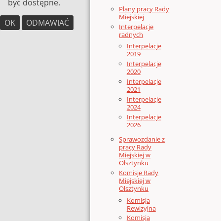
być dostępne.
Plany pracy Rady
Miejskiej
OK
ODMAWIAĆ
Interpelacje
radnych
Interpelacje
2019
Interpelacje
2020
Interpelacje
2021
Interpelacje
2024
Interpelacje
2026
Sprawozdanie z
pracy Rady
Miejskiej w
Olsztynku
Komisje Rady
Miejskiej w
Olsztynku
Komisja
Rewizyjna
Komisja