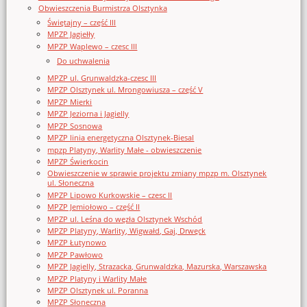
Obwieszczenia Burmistrza Olsztynka
Świętajny – część III
MPZP Jagiełły
MPZP Waplewo – czesc III
Do uchwalenia
MPZP ul. Grunwaldzka-czesc III
MPZP Olsztynek ul. Mrongowiusza – część V
MPZP Mierki
MPZP Jeziorna i Jagielly
MPZP Sosnowa
MPZP linia energetyczna Olsztynek-Biesal
mpzp Platyny, Warlity Małe - obwieszczenie
MPZP Świerkocin
Obwieszczenie w sprawie projektu zmiany mpzp m. Olsztynek
ul. Słoneczna
MPZP Lipowo Kurkowskie – czesc II
MPZP Jemiołowo – część II
MPZP ul. Leśna do węzła Olsztynek Wschód
MPZP Platyny, Warlity, Wigwałd, Gaj, Drwęck
MPZP Łutynowo
MPZP Pawłowo
MPZP Jagielly, Strazacka, Grunwaldzka, Mazurska, Warszawska
MPZP Platyny i Warlity Małe
MPZP Olsztynek ul. Poranna
MPZP Słoneczna