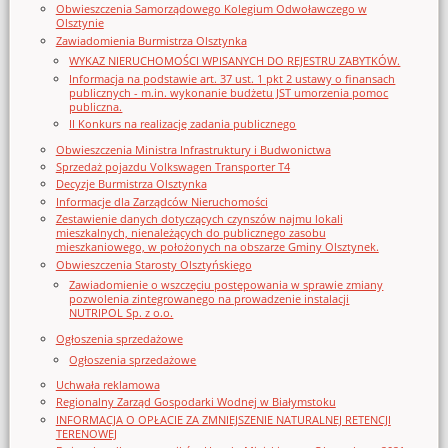
Obwieszczenia Samorządowego Kolegium Odwoławczego w
Olsztynie
Zawiadomienia Burmistrza Olsztynka
WYKAZ NIERUCHOMOŚCI WPISANYCH DO REJESTRU ZABYTKÓW.
Informacja na podstawie art. 37 ust. 1 pkt 2 ustawy o finansach
publicznych - m.in. wykonanie budżetu JST umorzenia pomoc
publiczna.
II Konkurs na realizację zadania publicznego
Obwieszczenia Ministra Infrastruktury i Budwonictwa
Sprzedaż pojazdu Volkswagen Transporter T4
Decyzje Burmistrza Olsztynka
Informacje dla Zarządców Nieruchomości
Zestawienie danych dotyczących czynszów najmu lokali
mieszkalnych, nienależących do publicznego zasobu
mieszkaniowego, w położonych na obszarze Gminy Olsztynek.
Obwieszczenia Starosty Olsztyńskiego
Zawiadomienie o wszczęciu postępowania w sprawie zmiany
pozwolenia zintegrowanego na prowadzenie instalacji
NUTRIPOL Sp. z o.o.
Ogłoszenia sprzedażowe
Ogłoszenia sprzedażowe
Uchwała reklamowa
Regionalny Zarząd Gospodarki Wodnej w Białymstoku
INFORMACJA O OPŁACIE ZA ZMNIEJSZENIE NATURALNEJ RETENCJI
TERENOWEJ