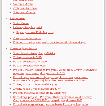
Skarbnik Miasta
Zastępca Skarbnika
Sołectwa i Osiedla
Akty prawne
Statut Gminy
Uchwały Rady Miejskiej
Rejestry uchwał Rady Miejskiej
Zarządzenia Burmistrza
Dziennik Urzędowy Województwa Warmińsko-Mazurskiego
Konsultacje społeczne
Statut Młodzieżowej Rady Miejskiej
Zmiany w statucie MRM
Podział sołectwa Łutynowo
Podział sołectwa Pawłowo
Projekt uchwały Rocznego Programu Współpracy Gminy Olsztynek z
organizacjami pozarządowymi na rok 2022
Konsultacje społeczne dotyczące projektu uchwały w sprawie
utworzenia Olsztyneckiej Rady Seniorów i nadania jej Statutu
Zmiany rodzaju miejscowości Kąpity
Zmiany rodzaju miejscowości Spoguny
Projekty statutów sołectw gminy Olsztynek
Konsultacje projektu „Programu Ochrony Środowiska dla Gminy
Olsztynek na lata 2023-2026 z perspektywą do roku 2030
Konsultacje w sprawie projektu uchwały Rocznego Programu