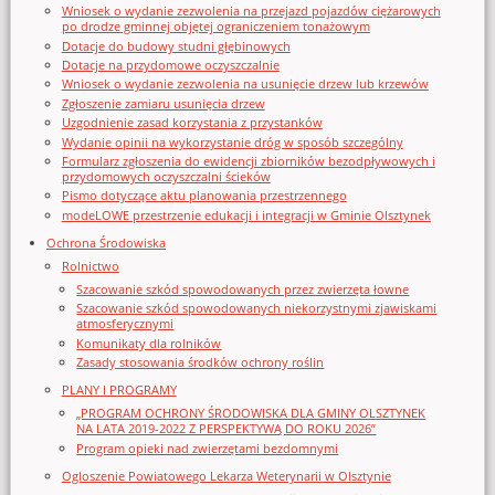
Wniosek o wydanie zezwolenia na przejazd pojazdów ciężarowych
po drodze gminnej objętej ograniczeniem tonażowym
Dotacje do budowy studni głębinowych
Dotacje na przydomowe oczyszczalnie
Wniosek o wydanie zezwolenia na usunięcie drzew lub krzewów
Zgłoszenie zamiaru usunięcia drzew
Uzgodnienie zasad korzystania z przystanków
Wydanie opinii na wykorzystanie dróg w sposób szczególny
Formularz zgłoszenia do ewidencji zbiorników bezodpływowych i
przydomowych oczyszczalni ścieków
Pismo dotyczące aktu planowania przestrzennego
modeLOWE przestrzenie edukacji i integracji w Gminie Olsztynek
Ochrona Środowiska
Rolnictwo
Szacowanie szkód spowodowanych przez zwierzęta łowne
Szacowanie szkód spowodowanych niekorzystnymi zjawiskami
atmosferycznymi
Komunikaty dla rolników
Zasady stosowania środków ochrony roślin
PLANY I PROGRAMY
„PROGRAM OCHRONY ŚRODOWISKA DLA GMINY OLSZTYNEK
NA LATA 2019-2022 Z PERSPEKTYWĄ DO ROKU 2026”
Program opieki nad zwierzętami bezdomnymi
Ogloszenie Powiatowego Lekarza Weterynarii w Olsztynie