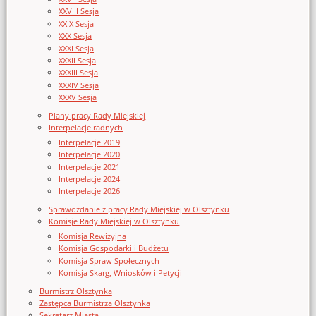
XXVIII Sesja
XXIX Sesja
XXX Sesja
XXXI Sesja
XXXII Sesja
XXXIII Sesja
XXXIV Sesja
XXXV Sesja
Plany pracy Rady Miejskiej
Interpelacje radnych
Interpelacje 2019
Interpelacje 2020
Interpelacje 2021
Interpelacje 2024
Interpelacje 2026
Sprawozdanie z pracy Rady Miejskiej w Olsztynku
Komisje Rady Miejskiej w Olsztynku
Komisja Rewizyjna
Komisja Gospodarki i Budżetu
Komisja Spraw Społecznych
Komisja Skarg, Wniosków i Petycji
Burmistrz Olsztynka
Zastępca Burmistrza Olsztynka
Sekretarz Miasta