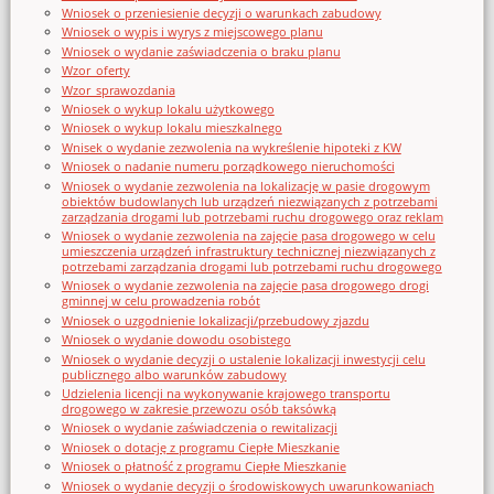
Wniosek o przeniesienie decyzji o warunkach zabudowy
Wniosek o wypis i wyrys z miejscowego planu
Wniosek o wydanie zaświadczenia o braku planu
Wzor_oferty
Wzor_sprawozdania
Wniosek o wykup lokalu użytkowego
Wniosek o wykup lokalu mieszkalnego
Wnisek o wydanie zezwolenia na wykreślenie hipoteki z KW
Wniosek o nadanie numeru porządkowego nieruchomości
Wniosek o wydanie zezwolenia na lokalizację w pasie drogowym
obiektów budowlanych lub urządzeń niezwiązanych z potrzebami
zarządzania drogami lub potrzebami ruchu drogowego oraz reklam
Wniosek o wydanie zezwolenia na zajęcie pasa drogowego w celu
umieszczenia urządzeń infrastruktury technicznej niezwiązanych z
potrzebami zarządzania drogami lub potrzebami ruchu drogowego
Wniosek o wydanie zezwolenia na zajęcie pasa drogowego drogi
gminnej w celu prowadzenia robót
Wniosek o uzgodnienie lokalizacji/przebudowy zjazdu
Wniosek o wydanie dowodu osobistego
Wniosek o wydanie decyzji o ustalenie lokalizacji inwestycji celu
publicznego albo warunków zabudowy
Udzielenia licencji na wykonywanie krajowego transportu
drogowego w zakresie przewozu osób taksówką
Wniosek o wydanie zaświadczenia o rewitalizacji
Wniosek o dotację z programu Ciepłe Mieszkanie
Wniosek o płatność z programu Ciepłe Mieszkanie
Wniosek o wydanie decyzji o środowiskowych uwarunkowaniach