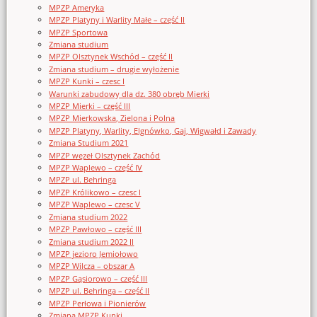
MPZP Ameryka
MPZP Platyny i Warlity Małe – część II
MPZP Sportowa
Zmiana studium
MPZP Olsztynek Wschód – część II
Zmiana studium – drugie wyłożenie
MPZP Kunki – czesc I
Warunki zabudowy dla dz. 380 obręb Mierki
MPZP Mierki – część III
MPZP Mierkowska, Zielona i Polna
MPZP Platyny, Warlity, Elgnówko, Gaj, Wigwałd i Zawady
Zmiana Studium 2021
MPZP węzeł Olsztynek Zachód
MPZP Waplewo – część IV
MPZP ul. Behringa
MPZP Królikowo – czesc I
MPZP Waplewo – czesc V
Zmiana studium 2022
MPZP Pawłowo – część III
Zmiana studium 2022 II
MPZP jezioro Jemiołowo
MPZP Wilcza – obszar A
MPZP Gąsiorowo – część III
MPZP ul. Behringa – część II
MPZP Perłowa i Pionierów
Zmiana MPZP Kunki