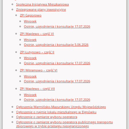
Społeczna Inicjatywa Mieszkaniowa
Zintegrowane plany inwestycyjne
ZPI Gąsiorowo
Wniosek
Opinie, uzgodnienia i konsultacje 17.07.2026
ZPI Waplewo – część VI
Wniosek
Opinie, uzgodnienia i konsultacje 5.06.2026
ZPI Łutynowo – część II
Wniosek
Opinie, uzgodnienia i konsultacje 17.07.2026
ZPI Witramowo – część VI
Wniosek
Opinie, uzgodnienia i konsultacje 17.07.2026
ZPI Waplewo – część VII
Wniosek
Opinie, uzgodnienia i konsultacje 17.07.2026
Ogłoszenia Warmińsko-Mazurskiego Urzędu Wojewódzkiego
Ogłoszenie o najmie lokalu mieszkalnego w Elgnówku
Ogłoszenie o zamiarze wyboru operatora
Ogłoszenie o zamiarze wyboru operatora publicznego transportu
zbiorowego w trybie przetargu nieograniczonego