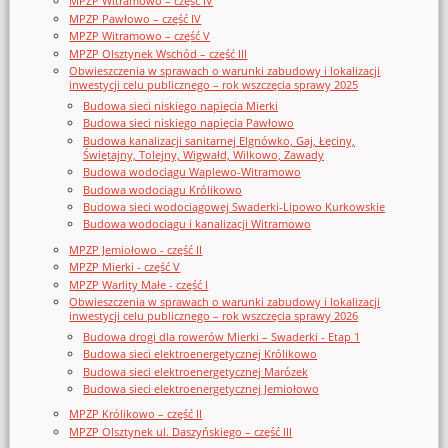
MPZP Witramowo – część IV
MPZP Pawłowo – część IV
MPZP Witramowo – część V
MPZP Olsztynek Wschód – część III
Obwieszczenia w sprawach o warunki zabudowy i lokalizacji
inwestycji celu publicznego – rok wszczęcia sprawy 2025
Budowa sieci niskiego napięcia Mierki
Budowa sieci niskiego napięcia Pawłowo
Budowa kanalizacji sanitarnej Elgnówko, Gaj, Łęciny,
Świętajny, Tolejny, Wigwałd, Wilkowo, Zawady
Budowa wodociągu Waplewo-Witramowo
Budowa wodociągu Królikowo
Budowa sieci wodociągowej Swaderki-Lipowo Kurkowskie
Budowa wodociągu i kanalizacji Witramowo
MPZP Jemiołowo - część II
MPZP Mierki - część V
MPZP Warlity Małe - część I
Obwieszczenia w sprawach o warunki zabudowy i lokalizacji
inwestycji celu publicznego – rok wszczęcia sprawy 2026
Budowa drogi dla rowerów Mierki – Swaderki - Etap 1
Budowa sieci elektroenergetycznej Królikowo
Budowa sieci elektroenergetycznej Marózek
Budowa sieci elektroenergetycznej Jemiołowo
MPZP Królikowo – część II
MPZP Olsztynek ul. Daszyńskiego – część III