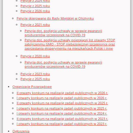
Petycje z 2024 roku
Petycje z 2025 roku
Petycje z 2026 roku
Petycje skierowane do Rady Miejskiej w Olsztynku
Petycje z 2021 roku
Petycja dot. podjęcia uchwały w sprawie gwarancji
producentów szczepionek na COVID-19
Petycja dot. podjęcia uchwały poierającej list otwarty STOP
zabójczenmu GMO - STOP niebezpiecznej szczepionce oraz
zaprzestania eksperymentu na mieszkańcach Polski i inne
Petycje z 2020 roku
Petycja dot. podjęcia uchwały w sprawie gwarancji
producentów szczepionek na COVID-19
Petycje z 2023 roku
Petycje z 2025 roku
Organizacje Pozarządowe
II otwarty konkurs na realizację zadań publicznych w 2026 r.
I otwarty konkurs na realizację zadań publicznych w 2026 r.
II otwarty konkurs na realizację zadań publicznych w 2025 r.
I otwarty konkurs na realizację zadań publicznych w 2025 r.
I otwarty konkurs na realizację zadań publicznych w 2024 r.
II otwarty konkurs na realizację zadań publicznych w 2023 r.
I otwarty konkurs na realizację zadań publicznych w 2023 r.
Ogłoszenia