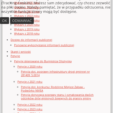
(Tracking Cookies). Możesz sam zdecydować, czy chcesz zezwolić
Wykazy z 2025 roku
na pliki cookie. Należy pamiętać, że w przypadku odrzucenia, nie
Wykazy z 2024 roku
wszystkie funkcje strony mogą być dostępne.
Wykazy z 2023 roku
Wykazy z 2022 roku
OK
ODMAWIAĆ
Wykazy z 2021 roku
Wykazy z 2020 roku
Wykazy z 2019 roku
Wykazy z 2018 roku
Dostęp do informacji publicznej
Ponowne wykorzystanie informacji publicznej
Skargi i wnioski
Petycje
Petycje skierowane do Burmistrza Olsztynka
Petycje z 2020 roku
Petycja dot. poprawy infrastruktury drogi gminnej nr
281409_5.0014
Petycje z 2021 roku
Petycja dot. konkursu: Rodzinne Miejsce Zabaw -
Podwórko NIVEA
Petycja dotycząca poprawy stanu i oznakowania dwóch
odcinków dróg gminnych biegących do granicy gminy
Petycje z 2022 roku
Petycje z 2023 roku