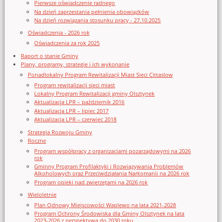
Pierwsze oświadczenie radnego
Na dzień zaprzestania pełnienia obowiązków
Na dzień rozwiązania stosunku pracy - 27.10.2025
Oświadczenia - 2026 rok
Oświadczenia za rok 2025
Raport o stanie Gminy
Plany, programy, strategie i ich wykonanie
Ponadlokalny Program Rewitalizacji Miast Sieci Cittaslow
Program rewitalizacji sieci miast
Lokalny Program Rewitalizacji gminy Olsztynek
Aktualizacja LPR – październik 2016
Aktualizacja LPR – lipiec 2017
Aktualizacja LPR – czerwiec 2018
Strategia Rozwoju Gminy
Roczne
Program współpracy z organizacjami pozarządowymi na 2026
rok
Gminny Program Profilaktyki i Rozwiązywania Problemów
Alkoholowych oraz Przeciwdziałania Narkomanii na 2026 rok
Program opieki nad zwierzętami na 2026 rok
Wieloletnie
Plan Odnowy Miejscowości Waplewo na lata 2021-2028
Program Ochrony Środowiska dla Gminy Olsztynek na lata
2023-2026 z perspektywą do 2030 roku