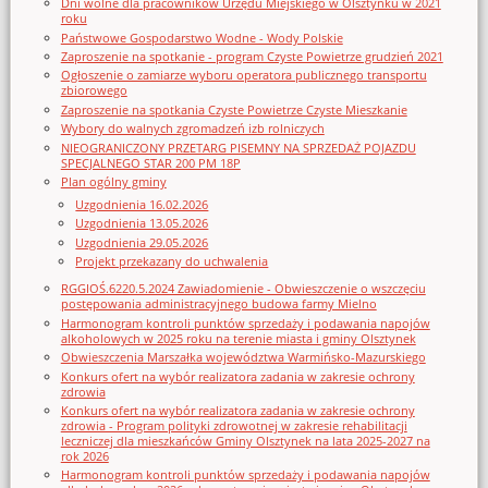
Dni wolne dla pracowników Urzędu Miejskiego w Olsztynku w 2021
roku
Państwowe Gospodarstwo Wodne - Wody Polskie
Zaproszenie na spotkanie - program Czyste Powietrze grudzień 2021
Ogłoszenie o zamiarze wyboru operatora publicznego transportu
zbiorowego
Zaproszenie na spotkania Czyste Powietrze Czyste Mieszkanie
Wybory do walnych zgromadzeń izb rolniczych
NIEOGRANICZONY PRZETARG PISEMNY NA SPRZEDAŻ POJAZDU
SPECJALNEGO STAR 200 PM 18P
Plan ogólny gminy
Uzgodnienia 16.02.2026
Uzgodnienia 13.05.2026
Uzgodnienia 29.05.2026
Projekt przekazany do uchwalenia
RGGIOŚ.6220.5.2024 Zawiadomienie - Obwieszczenie o wszczęciu
postępowania administracyjnego budowa farmy Mielno
Harmonogram kontroli punktów sprzedaży i podawania napojów
alkoholowych w 2025 roku na terenie miasta i gminy Olsztynek
Obwieszczenia Marszałka województwa Warmińsko-Mazurskiego
Konkurs ofert na wybór realizatora zadania w zakresie ochrony
zdrowia
Konkurs ofert na wybór realizatora zadania w zakresie ochrony
zdrowia - Program polityki zdrowotnej w zakresie rehabilitacji
leczniczej dla mieszkańców Gminy Olsztynek na lata 2025-2027 na
rok 2026
Harmonogram kontroli punktów sprzedaży i podawania napojów