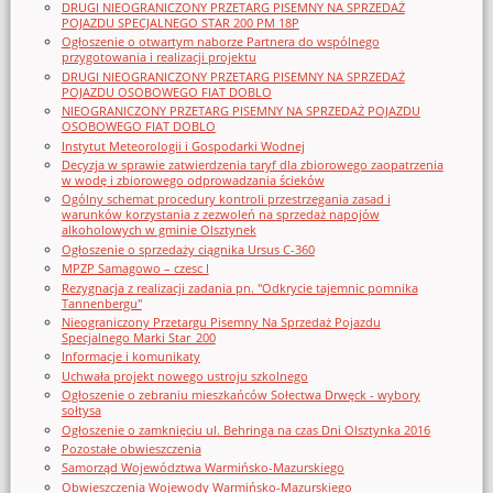
DRUGI NIEOGRANICZONY PRZETARG PISEMNY NA SPRZEDAŻ
POJAZDU SPECJALNEGO STAR 200 PM 18P
Ogłoszenie o otwartym naborze Partnera do wspólnego
przygotowania i realizacji projektu
DRUGI NIEOGRANICZONY PRZETARG PISEMNY NA SPRZEDAŻ
POJAZDU OSOBOWEGO FIAT DOBLO
NIEOGRANICZONY PRZETARG PISEMNY NA SPRZEDAŻ POJAZDU
OSOBOWEGO FIAT DOBLO
Instytut Meteorologii i Gospodarki Wodnej
Decyzja w sprawie zatwierdzenia taryf dla zbiorowego zaopatrzenia
w wodę i zbiorowego odprowadzania ścieków
Ogólny schemat procedury kontroli przestrzegania zasad i
warunków korzystania z zezwoleń na sprzedaż napojów
alkoholowych w gminie Olsztynek
Ogłoszenie o sprzedaży ciągnika Ursus C-360
MPZP Samagowo – czesc I
Rezygnacja z realizacji zadania pn. "Odkrycie tajemnic pomnika
Tannenbergu"
Nieograniczony Przetargu Pisemny Na Sprzedaż Pojazdu
Specjalnego Marki Star_200
Informacje i komunikaty
Uchwała projekt nowego ustroju szkolnego
Ogłoszenie o zebraniu mieszkańców Sołectwa Drwęck - wybory
sołtysa
Ogłoszenie o zamknięciu ul. Behringa na czas Dni Olsztynka 2016
Pozostałe obwieszczenia
Samorząd Województwa Warmińsko-Mazurskiego
Obwieszczenia Wojewody Warmińsko-Mazurskiego