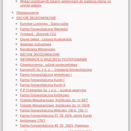
Wykaz urzędowych lekarzy weterynarii do badania mięsa na
użytek własny
Obwieszczenia
DECYZJE ŚRODOWISKOWE
Eurotter Logistyka - Stacja paliw
Farma fotowoltaiczna Waplewo
Tymbark - Zbiornik CO2
Droga Selwa - Lipowo Kurkowskie
Agaplast rozbudowa
Kanalizacja Witramowo
DECYZJE ŚRODOWISKOWE
INFORMACJE O WSZCZĘCIU POSTĘPOWANIA
Obwieszczenia - udział społeczeństwa
Europrofil Sp. z o. o. – instalacja fotowoltaiczna
Farma fotowoltaiczna Jemiołowo I
Farma fotowoltaiczna Kunki I
Farma fotowoltaiczna Kunki II
P.P-H.Agaplast Sp. z o.o. - studnia awaryjna
Farma fotowoltaiczna Królikowo
Osiedle Mieszkaniowe, Królikowo dz. nr 42/7
Osiedle Mieszkaniowe, Królikowo dz. nr 166/8
Farma fotowoltaiczna Wilkowo 106-6, 106-11
Farma Fotowoltaiczna 57, 59, 60/4, obręb Kunki
Jemiołowo 170/1
Farma Fotowoltaiczna 49, 50, 160/5, Pawłowo