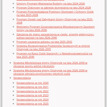
Gminny Program Wspierania Rodziny na lata 2024-2026
Program Osłonowy w zakresie dożywiania na lata 2024-2028
Program Przeciwdziałania Przemocy Domowej i Ochrony Osób
na lata 2023-2028
Program Opieki nad Zabytkami Gminy Olsztynek na lata 2025-
2028
Wieloletni Program Gospodarowania Mieszkaniowym Zasobem
Gminy na lata 2026-2030
Założenia do planu zaopatrzenia w ciepło, energię elektryczna i
paliwa gazowe na lata 2026-2040
Program usuwania azbestu na lata 2025-2032
Strategia Rozwiązywania Problemów Społecznych w gminie
Olsztynek na lata 2026-2035
Program na Rzecz Osób Starszych i z Niepełnosprawnością na
lata 2025-2030
Strategia Młodzieżowa gminy Olsztynek na lata 2026-2030 w
obszarze sportu wśród młodzieży
Strategia Młodzieżowa gminy Olsztynek na lata 2026-2030 w
obszarze zdrowia psychicznego młodych osób
Sprawozdania
Sprawozdania za rok 2020
Sprawozdania za rok 2021
Sprawozdania za rok 2022
Sprawozdania za rok 2023
Sprawozdania za rok 2024
Sprawozdania za rok 2025