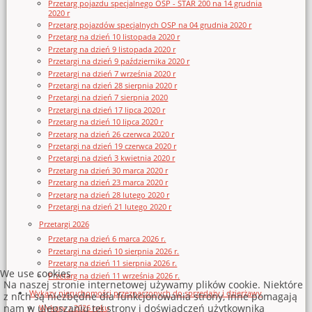
Przetarg pojazdu specjalnego OSP - STAR 200 na 14 grudnia
2020 r
Przetarg pojazdów specjalnych OSP na 04 grudnia 2020 r
Przetarg na dzień 10 listopada 2020 r
Przetarg na dzień 9 listopada 2020 r
Przetargi na dzień 9 października 2020 r
Przetargi na dzień 7 września 2020 r
Przetargi na dzień 28 sierpnia 2020 r
Przetargi na dzień 7 sierpnia 2020
Przetargi na dzień 17 lipca 2020 r
Przetarg na dzień 10 lipca 2020 r
Przetarg na dzień 26 czerwca 2020 r
Przetargi na dzień 19 czerwca 2020 r
Przetargi na dzień 3 kwietnia 2020 r
Przetarg na dzień 30 marca 2020 r
Przetarg na dzień 23 marca 2020 r
Przetarg na dzień 28 lutego 2020 r
Przetargi na dzień 21 lutego 2020 r
Przetargi 2026
Przetarg na dzień 6 marca 2026 r.
Przetargi na dzień 10 sierpnia 2026 r.
Przetarg na dzień 11 sierpnia 2026 r.
We use cookies
Przetarg na dzień 11 września 2026 r.
Na naszej stronie internetowej używamy plików cookie. Niektóre
Wykazy nieruchomości przeznaczonych do sprzedaży i dzierżawy
z nich są niezbędne dla funkcjonowania strony, inne pomagają
nam w ulepszaniu tej strony i doświadczeń użytkownika
Wykazy z 2026 roku