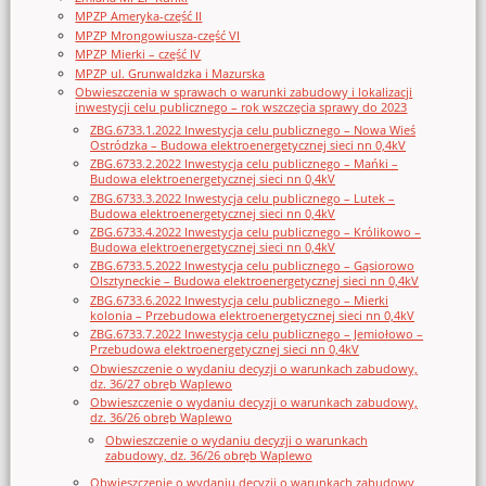
MPZP Ameryka-część II
MPZP Mrongowiusza-część VI
MPZP Mierki – część IV
MPZP ul. Grunwaldzka i Mazurska
Obwieszczenia w sprawach o warunki zabudowy i lokalizacji
inwestycji celu publicznego – rok wszczęcia sprawy do 2023
ZBG.6733.1.2022 Inwestycja celu publicznego – Nowa Wieś
Ostródzka – Budowa elektroenergetycznej sieci nn 0,4kV
ZBG.6733.2.2022 Inwestycja celu publicznego – Mańki –
Budowa elektroenergetycznej sieci nn 0,4kV
ZBG.6733.3.2022 Inwestycja celu publicznego – Lutek –
Budowa elektroenergetycznej sieci nn 0,4kV
ZBG.6733.4.2022 Inwestycja celu publicznego – Królikowo –
Budowa elektroenergetycznej sieci nn 0,4kV
ZBG.6733.5.2022 Inwestycja celu publicznego – Gąsiorowo
Olsztyneckie – Budowa elektroenergetycznej sieci nn 0,4kV
ZBG.6733.6.2022 Inwestycja celu publicznego – Mierki
kolonia – Przebudowa elektroenergetycznej sieci nn 0,4kV
ZBG.6733.7.2022 Inwestycja celu publicznego – Jemiołowo –
Przebudowa elektroenergetycznej sieci nn 0,4kV
Obwieszczenie o wydaniu decyzji o warunkach zabudowy,
dz. 36/27 obręb Waplewo
Obwieszczenie o wydaniu decyzji o warunkach zabudowy,
dz. 36/26 obręb Waplewo
Obwieszczenie o wydaniu decyzji o warunkach
zabudowy, dz. 36/26 obręb Waplewo
Obwieszczenie o wydaniu decyzji o warunkach zabudowy,