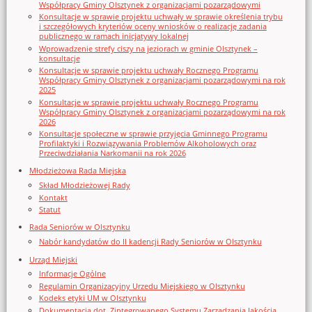
Współpracy Gminy Olsztynek z organizacjami pozarządowymi
Konsultacje w sprawie projektu uchwały w sprawie określenia trybu
i szczegółowych kryteriów oceny wniosków o realizację zadania
publicznego w ramach inicjatywy lokalnej
Wprowadzenie strefy ciszy na jeziorach w gminie Olsztynek –
konsultacje
Konsultacje w sprawie projektu uchwały Rocznego Programu
Współpracy Gminy Olsztynek z organizacjami pozarządowymi na rok
2025
Konsultacje w sprawie projektu uchwały Rocznego Programu
Współpracy Gminy Olsztynek z organizacjami pozarządowymi na rok
2026
Konsultacje społeczne w sprawie przyjęcia Gminnego Programu
Profilaktyki i Rozwiązywania Problemów Alkoholowych oraz
Przeciwdziałania Narkomanii na rok 2026
Młodzieżowa Rada Miejska
Skład Młodzieżowej Rady
Kontakt
Statut
Rada Seniorów w Olsztynku
Nabór kandydatów do II kadencji Rady Seniorów w Olsztynku
Urząd Miejski
Informacje Ogólne
Regulamin Organizacyjny Urzedu Miejskiego w Olsztynku
Kodeks etyki UM w Olsztynku
Dokumentacja dot. Zintegrowanego Systemu Zarządzania Jakością