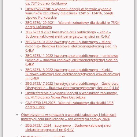
dz. 73/10 obręb Królikowo
OBWIESZCZENIE o wydaniu decyzji w sprawie wydania
warunków zabudowy dla działek 124/15 i 124/16, obręb
Lipowo Kurkowskie
ZBG.6730.129.2021 – Warunki zabudowy dla działki nr 73/24
obręb Królikowo
ZBG.6733.9.2022 Inwestycja celu publicznego – Ząbie –
Budowa kablowej elektroenergetycznej sieci nn 0,4kV
ZBG.6733.10.2022 Inwestycja celu publicznego – Mierki
(kolonia)– Budowa kablowej elektroenergetycznej sieci nn
0,4kV
ZBG.6733.11.2022 Inwestycja celu publicznego – Jemiołowo
(kolonia) – Budowa kablowej elektroenergetycznej sieci nn
0,4kV
ZBG.6733.13.2022 Inwestycja celu publicznego – Kurki –
Budowa kablowej sieci elektroenergetycznej oświetleniowej
nn 0,4kV
ZBG.6733.17.2022 Inwestycja celu publicznego – Gąsiorowo
Olsztyneckie – Budowa elektroenergetycznej sieci nn 0,4 kV
Obwieszczenie o wydaniu decyzji o warunkach zabudowy,
dz. 41/10 obręb Nowa Wieś Ostródzka
GNP.6730.185.2023 - Warunki zabudowy dla działki 1/13
obręb Lutek
Obwieszczenia w sprawach o warunki zabudowy i lokalizacji
inwestycji celu publicznego – rok wszczęcia sprawy 2024
ZBG.6733.1.2024 – Łutynowo – Budowa kablowej sieci
elektroenergetycznej nn 0,4 kV