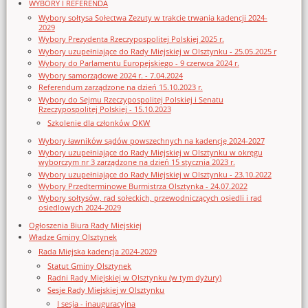
WYBORY I REFERENDA
Wybory sołtysa Sołectwa Zezuty w trakcie trwania kadencji 2024-
2029
Wybory Prezydenta Rzeczypospolitej Polskiej 2025 r.
Wybory uzupełniające do Rady Miejskiej w Olsztynku - 25.05.2025 r
Wybory do Parlamentu Europejskiego - 9 czerwca 2024 r.
Wybory samorządowe 2024 r. - 7.04.2024
Referendum zarządzone na dzień 15.10.2023 r.
Wybory do Sejmu Rzeczypospolitej Polskiej i Senatu
Rzeczypospolitej Polskiej - 15.10.2023
Szkolenie dla członków OKW
Wybory ławników sądów powszechnych na kadencję 2024-2027
Wybory uzupełniające do Rady Miejskiej w Olsztynku w okręgu
wyborczym nr 3 zarządzone na dzień 15 stycznia 2023 r.
Wybory uzupełniające do Rady Miejskiej w Olsztynku - 23.10.2022
Wybory Przedterminowe Burmistrza Olsztynka - 24.07.2022
Wybory sołtysów, rad sołeckich, przewodniczących osiedli i rad
osiedlowych 2024-2029
Ogłoszenia Biura Rady Miejskiej
Władze Gminy Olsztynek
Rada Miejska kadencja 2024-2029
Statut Gminy Olsztynek
Radni Rady Miejskiej w Olsztynku (w tym dyżury)
Sesje Rady Miejskiej w Olsztynku
I sesja - inauguracyjna