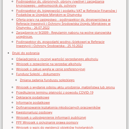
Podinspektor ds. obronnych, obrony cywilnej i zarządzania
kryzysowego - pełnomocnik ds. ochrony
Podinspektor ds. księgowości i podatku VAT w Referacie Finansów i
Podatków w Urzędzie Miejskim w Olsztynku
Oferta pracy na zastępstwo - podinspektor ds. drogownictwa w
Referacie Inwestycji i Ochrony Środowiska Urzędu Miejskiego w
Olsztynku - 26.07.2022
Zarządzenie nr 9/2009 - Regulamin naboru na wolne stanowiska
urzędnicze.
Podinspektor ds. gospodarki wodno–ściekowej w Referacie
Inwestycji i Ochrony Środowiska - 25.10.2022
Druki do pobrania
Oświadczenie o rocznej wartości sprzedanego alkoholu
Wniosek o zezwolenie na sprzedaz alkoholu
Wniosek o zakup węgla w cenie preferencyjnej
Fundusz Sołecki - dokumenty
Zmiana zadania funduszu sołeckiego
Wniosek o wydanie odpisu aktu urodzenia, małżeństwa lub zgonu
Przedłużenie terminu płatności z powodu COVID-19
Deklaracje podatkowe
Informacje podatkowe
Dofinansowanie kształcenia młodocianych pracowników
Kwestonariusz osobowy
Wniosek o udostępnienie informacji publicznej
PPF Wniosek o przyznanie prawa pomocy
Wniosek o wpis do ewidencji obiektów hotelarskich