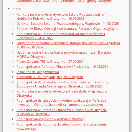
alkoholowych w 2026 roku na terenie miasta i gminy Olsztynek
Praca
Konkurs na stanowisko dyrektora Szkoły Podstawowej nr 1 im.
Noblistów Polskich w Olsztynku - 19.06.2026
Dyrektor Zespołu Szkolno-Przedszkolnego w Waplewie - 14.08.2025
Referent w Biurze Obsługi Interesanta w Referacie Organizacyjnym
Podinspektor w Referacie Gospodarki Nieruchomościami i
Planowania - 24.02.2025
Drugi nabór na wolne kierownicze stanowisko urzędnicze - Dyrektor
MOPS w Olsztynku
Nabór na wolne kierownicze stanowisko urzędnicze - Dyrektor
MOPS w Olsztynku
Prezes Zarządu TBS w Olsztynku - 27.09.2024
Podinspektor w Referacie Finansów i Podatków - 19.08.2024
Inspektor ds. drogownictwa
Kierownik Biura Rady Miejskiej w Olsztynku
Podinspektor ds. inwestycji w Referacie Inwestycji i Ochrony
Środowiska Urzędu Miejskiego w Olsztynku - 25.09.2023
Konkurs na stanowisko dyrektora Przedszkola Miejskiego w
Olsztynku
Podinspektor ds. gospodarki wodno-ściekowej w Referacie
Inwestycji i Ochrony Środowiska - umowa na zastępstwo
Podinspektor w Referacie Finansów i Podatków w Urzędzie
Miejskim w Olsztynku
Podinspektor/inspektor w Referacie Promocji
Podinspektor ds. obronnych, obrony cywilnej i zarządzania
kryzysowego