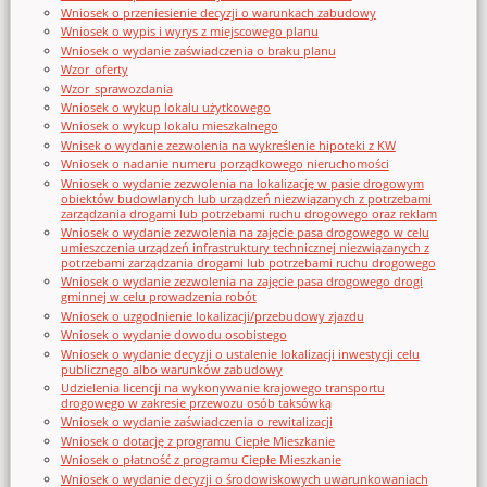
Wniosek o przeniesienie decyzji o warunkach zabudowy
Wniosek o wypis i wyrys z miejscowego planu
Wniosek o wydanie zaświadczenia o braku planu
Wzor_oferty
Wzor_sprawozdania
Wniosek o wykup lokalu użytkowego
Wniosek o wykup lokalu mieszkalnego
Wnisek o wydanie zezwolenia na wykreślenie hipoteki z KW
Wniosek o nadanie numeru porządkowego nieruchomości
Wniosek o wydanie zezwolenia na lokalizację w pasie drogowym
obiektów budowlanych lub urządzeń niezwiązanych z potrzebami
zarządzania drogami lub potrzebami ruchu drogowego oraz reklam
Wniosek o wydanie zezwolenia na zajęcie pasa drogowego w celu
umieszczenia urządzeń infrastruktury technicznej niezwiązanych z
potrzebami zarządzania drogami lub potrzebami ruchu drogowego
Wniosek o wydanie zezwolenia na zajęcie pasa drogowego drogi
gminnej w celu prowadzenia robót
Wniosek o uzgodnienie lokalizacji/przebudowy zjazdu
Wniosek o wydanie dowodu osobistego
Wniosek o wydanie decyzji o ustalenie lokalizacji inwestycji celu
publicznego albo warunków zabudowy
Udzielenia licencji na wykonywanie krajowego transportu
drogowego w zakresie przewozu osób taksówką
Wniosek o wydanie zaświadczenia o rewitalizacji
Wniosek o dotację z programu Ciepłe Mieszkanie
Wniosek o płatność z programu Ciepłe Mieszkanie
Wniosek o wydanie decyzji o środowiskowych uwarunkowaniach