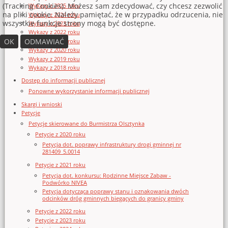
(Tracking Cookies). Możesz sam zdecydować, czy chcesz zezwolić
Wykazy z 2025 roku
na pliki cookie. Należy pamiętać, że w przypadku odrzucenia, nie
Wykazy z 2024 roku
wszystkie funkcje strony mogą być dostępne.
Wykazy z 2023 roku
Wykazy z 2022 roku
OK
ODMAWIAĆ
Wykazy z 2021 roku
Wykazy z 2020 roku
Wykazy z 2019 roku
Wykazy z 2018 roku
Dostęp do informacji publicznej
Ponowne wykorzystanie informacji publicznej
Skargi i wnioski
Petycje
Petycje skierowane do Burmistrza Olsztynka
Petycje z 2020 roku
Petycja dot. poprawy infrastruktury drogi gminnej nr
281409_5.0014
Petycje z 2021 roku
Petycja dot. konkursu: Rodzinne Miejsce Zabaw -
Podwórko NIVEA
Petycja dotycząca poprawy stanu i oznakowania dwóch
odcinków dróg gminnych biegących do granicy gminy
Petycje z 2022 roku
Petycje z 2023 roku