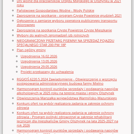
Dni wolne dla pracowników Urzędu Miejskiego w Olsztynku w 2021
roku
Państwowe Gospodarstwo Wodne - Wody Polskie
Zaproszenie na spotkanie - program Czyste Powietrze grudzień 2021
Ogłoszenie o zamiarze wyboru operatora publicznego transportu
zbiorowego
Zaproszenie na spotkania Czyste Powietrze Czyste Mieszkanie
Wybory do walnych zgromadzeń izb rolniczych
NIEOGRANICZONY PRZETARG PISEMNY NA SPRZEDAŻ POJAZDU
SPECJALNEGO STAR 200 PM 18P
Plan ogólny gminy
Uzgodnienia 16.02.2026
Uzgodnienia 13.05.2026
Uzgodnienia 29.05.2026
Projekt przekazany do uchwalenia
RGGIOŚ.6220.5.2024 Zawiadomienie - Obwieszczenie o wszczęciu
postępowania administracyjnego budowa farmy Mielno
Harmonogram kontroli punktów sprzedaży i podawania napojów
alkoholowych w 2025 roku na terenie miasta i gminy Olsztynek
Obwieszczenia Marszałka województwa Warmińsko-Mazurskiego
Konkurs ofert na wybór realizatora zadania w zakresie ochrony
zdrowia
Konkurs ofert na wybór realizatora zadania w zakresie ochrony
zdrowia - Program polityki zdrowotnej w zakresie rehabilitacji
leczniczej dla mieszkańców Gminy Olsztynek na lata 2025-2027 na
rok 2026
Harmonogram kontroli punktów sprzedaży i podawania napojów