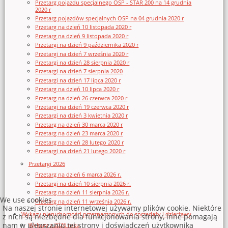
Przetarg pojazdu specjalnego OSP - STAR 200 na 14 grudnia
2020 r
Przetarg pojazdów specjalnych OSP na 04 grudnia 2020 r
Przetarg na dzień 10 listopada 2020 r
Przetarg na dzień 9 listopada 2020 r
Przetargi na dzień 9 października 2020 r
Przetargi na dzień 7 września 2020 r
Przetargi na dzień 28 sierpnia 2020 r
Przetargi na dzień 7 sierpnia 2020
Przetargi na dzień 17 lipca 2020 r
Przetarg na dzień 10 lipca 2020 r
Przetarg na dzień 26 czerwca 2020 r
Przetargi na dzień 19 czerwca 2020 r
Przetargi na dzień 3 kwietnia 2020 r
Przetarg na dzień 30 marca 2020 r
Przetarg na dzień 23 marca 2020 r
Przetarg na dzień 28 lutego 2020 r
Przetargi na dzień 21 lutego 2020 r
Przetargi 2026
Przetarg na dzień 6 marca 2026 r.
Przetargi na dzień 10 sierpnia 2026 r.
Przetarg na dzień 11 sierpnia 2026 r.
We use cookies
Przetarg na dzień 11 września 2026 r.
Na naszej stronie internetowej używamy plików cookie. Niektóre
Wykazy nieruchomości przeznaczonych do sprzedaży i dzierżawy
z nich są niezbędne dla funkcjonowania strony, inne pomagają
nam w ulepszaniu tej strony i doświadczeń użytkownika
Wykazy z 2026 roku