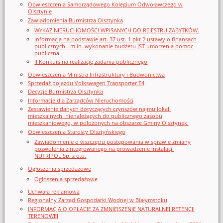
Obwieszczenia Samorządowego Kolegium Odwoławczego w
Olsztynie
Zawiadomienia Burmistrza Olsztynka
WYKAZ NIERUCHOMOŚCI WPISANYCH DO REJESTRU ZABYTKÓW.
Informacja na podstawie art. 37 ust. 1 pkt 2 ustawy o finansach
publicznych - m.in. wykonanie budżetu JST umorzenia pomoc
publiczna.
II Konkurs na realizację zadania publicznego
Obwieszczenia Ministra Infrastruktury i Budwonictwa
Sprzedaż pojazdu Volkswagen Transporter T4
Decyzje Burmistrza Olsztynka
Informacje dla Zarządców Nieruchomości
Zestawienie danych dotyczących czynszów najmu lokali
mieszkalnych, nienależących do publicznego zasobu
mieszkaniowego, w położonych na obszarze Gminy Olsztynek.
Obwieszczenia Starosty Olsztyńskiego
Zawiadomienie o wszczęciu postępowania w sprawie zmiany
pozwolenia zintegrowanego na prowadzenie instalacji
NUTRIPOL Sp. z o.o.
Ogłoszenia sprzedażowe
Ogłoszenia sprzedażowe
Uchwała reklamowa
Regionalny Zarząd Gospodarki Wodnej w Białymstoku
INFORMACJA O OPŁACIE ZA ZMNIEJSZENIE NATURALNEJ RETENCJI
TERENOWEJ