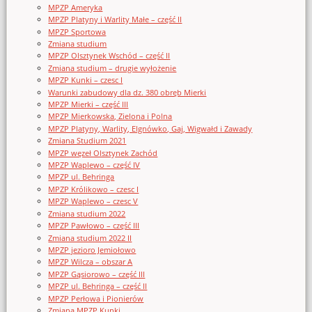
MPZP Ameryka
MPZP Platyny i Warlity Małe – część II
MPZP Sportowa
Zmiana studium
MPZP Olsztynek Wschód – część II
Zmiana studium – drugie wyłożenie
MPZP Kunki – czesc I
Warunki zabudowy dla dz. 380 obręb Mierki
MPZP Mierki – część III
MPZP Mierkowska, Zielona i Polna
MPZP Platyny, Warlity, Elgnówko, Gaj, Wigwałd i Zawady
Zmiana Studium 2021
MPZP węzeł Olsztynek Zachód
MPZP Waplewo – część IV
MPZP ul. Behringa
MPZP Królikowo – czesc I
MPZP Waplewo – czesc V
Zmiana studium 2022
MPZP Pawłowo – część III
Zmiana studium 2022 II
MPZP jezioro Jemiołowo
MPZP Wilcza – obszar A
MPZP Gąsiorowo – część III
MPZP ul. Behringa – część II
MPZP Perłowa i Pionierów
Zmiana MPZP Kunki