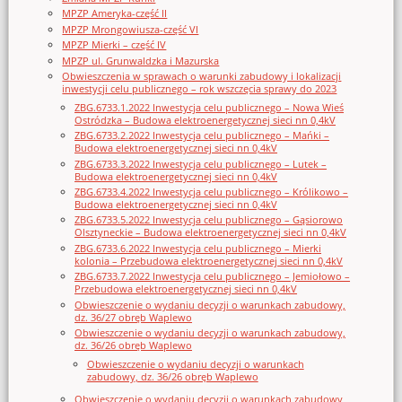
MPZP Ameryka-część II
MPZP Mrongowiusza-część VI
MPZP Mierki – część IV
MPZP ul. Grunwaldzka i Mazurska
Obwieszczenia w sprawach o warunki zabudowy i lokalizacji
inwestycji celu publicznego – rok wszczęcia sprawy do 2023
ZBG.6733.1.2022 Inwestycja celu publicznego – Nowa Wieś
Ostródzka – Budowa elektroenergetycznej sieci nn 0,4kV
ZBG.6733.2.2022 Inwestycja celu publicznego – Mańki –
Budowa elektroenergetycznej sieci nn 0,4kV
ZBG.6733.3.2022 Inwestycja celu publicznego – Lutek –
Budowa elektroenergetycznej sieci nn 0,4kV
ZBG.6733.4.2022 Inwestycja celu publicznego – Królikowo –
Budowa elektroenergetycznej sieci nn 0,4kV
ZBG.6733.5.2022 Inwestycja celu publicznego – Gąsiorowo
Olsztyneckie – Budowa elektroenergetycznej sieci nn 0,4kV
ZBG.6733.6.2022 Inwestycja celu publicznego – Mierki
kolonia – Przebudowa elektroenergetycznej sieci nn 0,4kV
ZBG.6733.7.2022 Inwestycja celu publicznego – Jemiołowo –
Przebudowa elektroenergetycznej sieci nn 0,4kV
Obwieszczenie o wydaniu decyzji o warunkach zabudowy,
dz. 36/27 obręb Waplewo
Obwieszczenie o wydaniu decyzji o warunkach zabudowy,
dz. 36/26 obręb Waplewo
Obwieszczenie o wydaniu decyzji o warunkach
zabudowy, dz. 36/26 obręb Waplewo
Obwieszczenie o wydaniu decyzji o warunkach zabudowy,