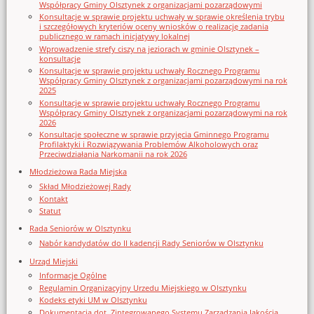
Współpracy Gminy Olsztynek z organizacjami pozarządowymi
Konsultacje w sprawie projektu uchwały w sprawie określenia trybu
i szczegółowych kryteriów oceny wniosków o realizację zadania
publicznego w ramach inicjatywy lokalnej
Wprowadzenie strefy ciszy na jeziorach w gminie Olsztynek –
konsultacje
Konsultacje w sprawie projektu uchwały Rocznego Programu
Współpracy Gminy Olsztynek z organizacjami pozarządowymi na rok
2025
Konsultacje w sprawie projektu uchwały Rocznego Programu
Współpracy Gminy Olsztynek z organizacjami pozarządowymi na rok
2026
Konsultacje społeczne w sprawie przyjęcia Gminnego Programu
Profilaktyki i Rozwiązywania Problemów Alkoholowych oraz
Przeciwdziałania Narkomanii na rok 2026
Młodzieżowa Rada Miejska
Skład Młodzieżowej Rady
Kontakt
Statut
Rada Seniorów w Olsztynku
Nabór kandydatów do II kadencji Rady Seniorów w Olsztynku
Urząd Miejski
Informacje Ogólne
Regulamin Organizacyjny Urzedu Miejskiego w Olsztynku
Kodeks etyki UM w Olsztynku
Dokumentacja dot. Zintegrowanego Systemu Zarządzania Jakością