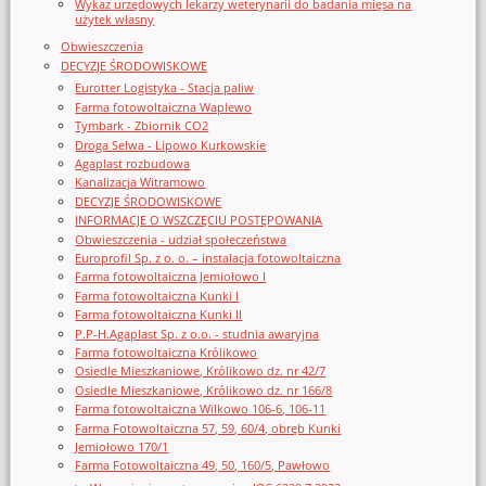
Wykaz urzędowych lekarzy weterynarii do badania mięsa na
użytek własny
Obwieszczenia
DECYZJE ŚRODOWISKOWE
Eurotter Logistyka - Stacja paliw
Farma fotowoltaiczna Waplewo
Tymbark - Zbiornik CO2
Droga Selwa - Lipowo Kurkowskie
Agaplast rozbudowa
Kanalizacja Witramowo
DECYZJE ŚRODOWISKOWE
INFORMACJE O WSZCZĘCIU POSTĘPOWANIA
Obwieszczenia - udział społeczeństwa
Europrofil Sp. z o. o. – instalacja fotowoltaiczna
Farma fotowoltaiczna Jemiołowo I
Farma fotowoltaiczna Kunki I
Farma fotowoltaiczna Kunki II
P.P-H.Agaplast Sp. z o.o. - studnia awaryjna
Farma fotowoltaiczna Królikowo
Osiedle Mieszkaniowe, Królikowo dz. nr 42/7
Osiedle Mieszkaniowe, Królikowo dz. nr 166/8
Farma fotowoltaiczna Wilkowo 106-6, 106-11
Farma Fotowoltaiczna 57, 59, 60/4, obręb Kunki
Jemiołowo 170/1
Farma Fotowoltaiczna 49, 50, 160/5, Pawłowo