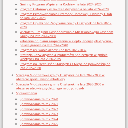
Gminny Program Wspierania Rodziny na lata 2024-2026
Program Osłonowy w zakresie dożywiania na lata 2024-2028
Program Przeciwdziałania Przemocy Domowej i Ochrony Osób
na lata 2023-2028
Program Opieki nad Zabytkami Gminy Olsztynek na lata 2025-
2028
Wieloletni Program Gospodarowania Mieszkaniowym Zasobem
Gminy na lata 2026-2030
Założenia do planu zaopatrzenia w ciepło, energię elektryczna i
paliwa gazowe na lata 2026-2040
Program usuwania azbestu na lata 2025-2032
Strategia Rozwiązywania Problemów Społecznych w gminie
Olsztynek na lata 2026-2035
Program na Rzecz Osób Starszych i z Niepełnosprawnością na
lata 2025-2030
Strategia Młodzieżowa gminy Olsztynek na lata 2026-2030 w
obszarze sportu wśród młodzieży
Strategia Młodzieżowa gminy Olsztynek na lata 2026-2030 w
obszarze zdrowia psychicznego młodych osób
Sprawozdania
Sprawozdania za rok 2020
Sprawozdania za rok 2021
Sprawozdania za rok 2022
Sprawozdania za rok 2023
Sprawozdania za rok 2024
Sprawozdania za rok 2025