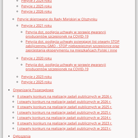
Petycje z 2024 roku
Petycje z 2025 roku
Petycje z 2026 roku
Petycje skierowane do Rady Miejskiej w Olsztynku
Petycje z 2021 roku
Petycja dot. podjęcia uchwały w sprawie gwarancji
producentów szczepionek na COVID-19
Petycja dot. podjęcia uchwały poierającej list otwarty STOP
zabójczenmu GMO - STOP niebezpiecznej szczepionce oraz
zaprzestania eksperymentu na mieszkańcach Polski i inne
Petycje z 2020 roku
Petycja dot. podjęcia uchwały w sprawie gwarancji
producentów szczepionek na COVID-19
Petycje z 2023 roku
Petycje z 2025 roku
Organizacje Pozarządowe
II otwarty konkurs na realizację zadań publicznych w 2026 r.
I otwarty konkurs na realizację zadań publicznych w 2026 r.
II otwarty konkurs na realizację zadań publicznych w 2025 r.
I otwarty konkurs na realizację zadań publicznych w 2025 r.
I otwarty konkurs na realizację zadań publicznych w 2024 r.
II otwarty konkurs na realizację zadań publicznych w 2023 r.
I otwarty konkurs na realizację zadań publicznych w 2023 r.
Ogłoszenia