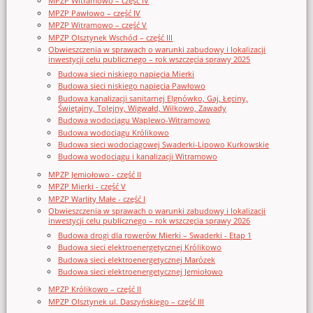
MPZP Witramowo – część IV
MPZP Pawłowo – część IV
MPZP Witramowo – część V
MPZP Olsztynek Wschód – część III
Obwieszczenia w sprawach o warunki zabudowy i lokalizacji
inwestycji celu publicznego – rok wszczęcia sprawy 2025
Budowa sieci niskiego napięcia Mierki
Budowa sieci niskiego napięcia Pawłowo
Budowa kanalizacji sanitarnej Elgnówko, Gaj, Łęciny,
Świętajny, Tolejny, Wigwałd, Wilkowo, Zawady
Budowa wodociągu Waplewo-Witramowo
Budowa wodociągu Królikowo
Budowa sieci wodociągowej Swaderki-Lipowo Kurkowskie
Budowa wodociągu i kanalizacji Witramowo
MPZP Jemiołowo - część II
MPZP Mierki - część V
MPZP Warlity Małe - część I
Obwieszczenia w sprawach o warunki zabudowy i lokalizacji
inwestycji celu publicznego – rok wszczęcia sprawy 2026
Budowa drogi dla rowerów Mierki – Swaderki - Etap 1
Budowa sieci elektroenergetycznej Królikowo
Budowa sieci elektroenergetycznej Marózek
Budowa sieci elektroenergetycznej Jemiołowo
MPZP Królikowo – część II
MPZP Olsztynek ul. Daszyńskiego – część III