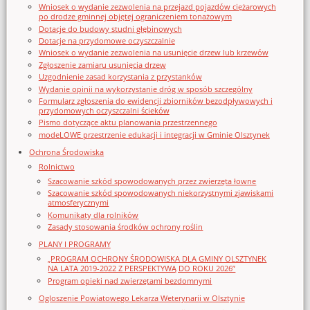
Wniosek o wydanie zezwolenia na przejazd pojazdów ciężarowych
po drodze gminnej objętej ograniczeniem tonażowym
Dotacje do budowy studni głębinowych
Dotacje na przydomowe oczyszczalnie
Wniosek o wydanie zezwolenia na usunięcie drzew lub krzewów
Zgłoszenie zamiaru usunięcia drzew
Uzgodnienie zasad korzystania z przystanków
Wydanie opinii na wykorzystanie dróg w sposób szczególny
Formularz zgłoszenia do ewidencji zbiorników bezodpływowych i
przydomowych oczyszczalni ścieków
Pismo dotyczące aktu planowania przestrzennego
modeLOWE przestrzenie edukacji i integracji w Gminie Olsztynek
Ochrona Środowiska
Rolnictwo
Szacowanie szkód spowodowanych przez zwierzęta łowne
Szacowanie szkód spowodowanych niekorzystnymi zjawiskami
atmosferycznymi
Komunikaty dla rolników
Zasady stosowania środków ochrony roślin
PLANY I PROGRAMY
„PROGRAM OCHRONY ŚRODOWISKA DLA GMINY OLSZTYNEK
NA LATA 2019-2022 Z PERSPEKTYWĄ DO ROKU 2026”
Program opieki nad zwierzętami bezdomnymi
Ogloszenie Powiatowego Lekarza Weterynarii w Olsztynie