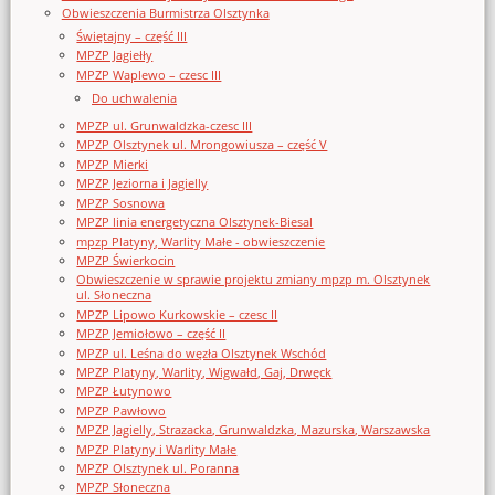
Obwieszczenia Burmistrza Olsztynka
Świętajny – część III
MPZP Jagiełły
MPZP Waplewo – czesc III
Do uchwalenia
MPZP ul. Grunwaldzka-czesc III
MPZP Olsztynek ul. Mrongowiusza – część V
MPZP Mierki
MPZP Jeziorna i Jagielly
MPZP Sosnowa
MPZP linia energetyczna Olsztynek-Biesal
mpzp Platyny, Warlity Małe - obwieszczenie
MPZP Świerkocin
Obwieszczenie w sprawie projektu zmiany mpzp m. Olsztynek
ul. Słoneczna
MPZP Lipowo Kurkowskie – czesc II
MPZP Jemiołowo – część II
MPZP ul. Leśna do węzła Olsztynek Wschód
MPZP Platyny, Warlity, Wigwałd, Gaj, Drwęck
MPZP Łutynowo
MPZP Pawłowo
MPZP Jagielly, Strazacka, Grunwaldzka, Mazurska, Warszawska
MPZP Platyny i Warlity Małe
MPZP Olsztynek ul. Poranna
MPZP Słoneczna