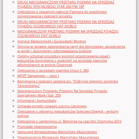
DRUGI NIEOGRANICZONY PRZETARG PISEMNY NA SPRZEDAŻ
POJAZDU SPECJALNEGO STAR 200 PM 18P
Ogłoszenie o otwartym naborze Partnera do wspólnego
przygotowania i realizacji projektu
DRUGI NIEOGRANICZONY PRZETARG PISEMNY NA SPRZEDAŻ
POJAZDU OSOBOWEGO FIAT DOBLO
NIEOGRANICZONY PRZETARG PISEMNY NA SPRZEDAŻ POJAZDU
OSOBOWEGO FIAT DOBLO
Instytut Meteorologii i Gospodarki Wodnej
Decyzja w sprawie zatwierdzenia taryf dla zbiorowego zaopatrzenia
w wodę i zbiorowego odprowadzania ścieków
Ogólny schemat procedury kontroli przestrzegania zasad i
warunków korzystania z zezwoleń na sprzedaż napojów
alkoholowych w gminie Olsztynek
Ogłoszenie o sprzedaży ciągnika Ursus C-360
MPZP Samagowo – czesc I
Rezygnacja z realizacji zadania pn. "Odkrycie tajemnic pomnika
Tannenbergu"
Nieograniczony Przetargu Pisemny Na Sprzedaż Pojazdu
Specjalnego Marki Star_200
Informacje i komunikaty
Uchwała projekt nowego ustroju szkolnego
Ogłoszenie o zebraniu mieszkańców Sołectwa Drwęck - wybory
sołtysa
Ogłoszenie o zamknięciu ul. Behringa na czas Dni Olsztynka 2016
Pozostałe obwieszczenia
Samorząd Województwa Warmińsko-Mazurskiego
Obwieszczenia Wojewody Warmińsko-Mazurskiego