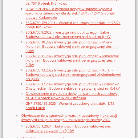
dz. 73/10 obręb Królikowo
OBWIESZCZENIE o wydaniu decyzji w sprawie wydania
warunków zabudowy dla działek 124/15 i 124/16, obręb
Lipowo Kurkowskie
ZBG.6730.129.2021 – Warunki zabudowy dla działki nr 73/24
obręb Królikowo
ZBG.6733.9.2022 Inwestycja celu publicznego – Ząbie –
Budowa kablowej elektroenergetycznej sieci nn 0,4kV
ZBG.6733.10.2022 Inwestycja celu publicznego – Mierki
(kolonia)– Budowa kablowej elektroenergetycznej sieci nn
0,4kV
ZBG.6733.11.2022 Inwestycja celu publicznego – Jemiołowo
(kolonia) – Budowa kablowej elektroenergetycznej sieci nn
0,4kV
ZBG.6733.13.2022 Inwestycja celu publicznego – Kurki –
Budowa kablowej sieci elektroenergetycznej oświetleniowej
nn 0,4kV
ZBG.6733.17.2022 Inwestycja celu publicznego – Gąsiorowo
Olsztyneckie – Budowa elektroenergetycznej sieci nn 0,4 kV
Obwieszczenie o wydaniu decyzji o warunkach zabudowy,
dz. 41/10 obręb Nowa Wieś Ostródzka
GNP.6730.185.2023 - Warunki zabudowy dla działki 1/13
obręb Lutek
Obwieszczenia w sprawach o warunki zabudowy i lokalizacji
inwestycji celu publicznego – rok wszczęcia sprawy 2024
ZBG.6733.1.2024 – Łutynowo – Budowa kablowej sieci
elektroenergetycznej nn 0,4 kV