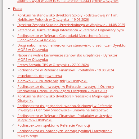
alkoholowych w 2026 roku na terenie miasta i gminy Olsztynek
Praca
Konkurs na stanowisko dyrektora Szkoły Podstawowej nr 1 im.
Noblistów Polskich w Olsztynku - 19.06.2026
Dyrektor Zespołu Szkolno-Przedszkolnego w Waplewie - 14.08.2025
Referent w Biurze Obsługi Interesanta w Referacie Organizacyjnym
Podinspektor w Referacie Gospodarki Nieruchomościami i
Planowania - 24.02.2025
Drugi nabór na wolne kierownicze stanowisko urzędnicze - Dyrektor
MOPS w Olsztynku
Nabór na wolne kierownicze stanowisko urzędnicze - Dyrektor
MOPS w Olsztynku
Prezes Zarządu TBS w Olsztynku - 27.09.2024
Podinspektor w Referacie Finansów i Podatków - 19.08.2024
Inspektor ds. drogownictwa
Kierownik Biura Rady Miejskiej w Olsztynku
Podinspektor ds. inwestycji w Referacie Inwestycji i Ochrony
Środowiska Urzędu Miejskiego w Olsztynku - 25.09.2023
Konkurs na stanowisko dyrektora Przedszkola Miejskiego w
Olsztynku
Podinspektor ds. gospodarki wodno-ściekowej w Referacie
Inwestycji i Ochrony Środowiska - umowa na zastępstwo
Podinspektor w Referacie Finansów i Podatków w Urzędzie
Miejskim w Olsztynku
Podinspektor/inspektor w Referacie Promocji
Podinspektor ds. obronnych, obrony cywilnej i zarządzania
kryzysowego