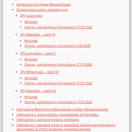
Społeczna Inicjatywa Mieszkaniowa
Zintegrowane plany inwestycyjne
ZPI Gąsiorowo
Wniosek
Opinie, uzgodnienia i konsultacje 17.07.2026
ZPI Waplewo – część VI
Wniosek
Opinie, uzgodnienia i konsultacje 5.06.2026
ZPI Łutynowo – część II
Wniosek
Opinie, uzgodnienia i konsultacje 17.07.2026
ZPI Witramowo – część VI
Wniosek
Opinie, uzgodnienia i konsultacje 17.07.2026
ZPI Waplewo – część VII
Wniosek
Opinie, uzgodnienia i konsultacje 17.07.2026
Ogłoszenia Warmińsko-Mazurskiego Urzędu Wojewódzkiego
Ogłoszenie o najmie lokalu mieszkalnego w Elgnówku
Ogłoszenie o zamiarze wyboru operatora
Ogłoszenie o zamiarze wyboru operatora publicznego transportu
zbiorowego w trybie przetargu nieograniczonego