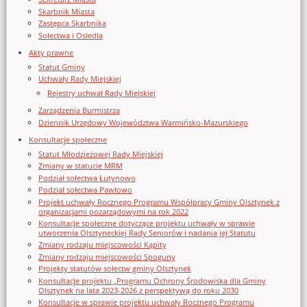
Skarbnik Miasta
Zastępca Skarbnika
Sołectwa i Osiedla
Akty prawne
Statut Gminy
Uchwały Rady Miejskiej
Rejestry uchwał Rady Miejskiej
Zarządzenia Burmistrza
Dziennik Urzędowy Województwa Warmińsko-Mazurskiego
Konsultacje społeczne
Statut Młodzieżowej Rady Miejskiej
Zmiany w statucie MRM
Podział sołectwa Łutynowo
Podział sołectwa Pawłowo
Projekt uchwały Rocznego Programu Współpracy Gminy Olsztynek z
organizacjami pozarządowymi na rok 2022
Konsultacje społeczne dotyczące projektu uchwały w sprawie
utworzenia Olsztyneckiej Rady Seniorów i nadania jej Statutu
Zmiany rodzaju miejscowości Kąpity
Zmiany rodzaju miejscowości Spoguny
Projekty statutów sołectw gminy Olsztynek
Konsultacje projektu „Programu Ochrony Środowiska dla Gminy
Olsztynek na lata 2023-2026 z perspektywą do roku 2030
Konsultacje w sprawie projektu uchwały Rocznego Programu