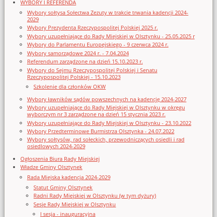
WYBORY I REFERENDA
Wybory sołtysa Sołectwa Zezuty w trakcie trwania kadencji 2024-
2029
Wybory Prezydenta Rzeczypospolitej Polskiej 2025 r.
Wybory uzupełniające do Rady Miejskiej w Olsztynku - 25.05.2025 r
Wybory do Parlamentu Europejskiego - 9 czerwca 2024 r.
Wybory samorządowe 2024 r. - 7.04.2024
Referendum zarządzone na dzień 15.10.2023 r.
Wybory do Sejmu Rzeczypospolitej Polskiej i Senatu
Rzeczypospolitej Polskiej - 15.10.2023
Szkolenie dla członków OKW
Wybory ławników sądów powszechnych na kadencję 2024-2027
Wybory uzupełniające do Rady Miejskiej w Olsztynku w okręgu
wyborczym nr 3 zarządzone na dzień 15 stycznia 2023 r.
Wybory uzupełniające do Rady Miejskiej w Olsztynku - 23.10.2022
Wybory Przedterminowe Burmistrza Olsztynka - 24.07.2022
Wybory sołtysów, rad sołeckich, przewodniczących osiedli i rad
osiedlowych 2024-2029
Ogłoszenia Biura Rady Miejskiej
Władze Gminy Olsztynek
Rada Miejska kadencja 2024-2029
Statut Gminy Olsztynek
Radni Rady Miejskiej w Olsztynku (w tym dyżury)
Sesje Rady Miejskiej w Olsztynku
I sesja - inauguracyjna