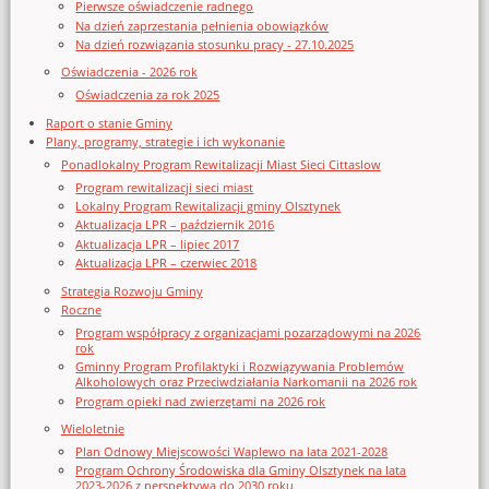
Pierwsze oświadczenie radnego
Na dzień zaprzestania pełnienia obowiązków
Na dzień rozwiązania stosunku pracy - 27.10.2025
Oświadczenia - 2026 rok
Oświadczenia za rok 2025
Raport o stanie Gminy
Plany, programy, strategie i ich wykonanie
Ponadlokalny Program Rewitalizacji Miast Sieci Cittaslow
Program rewitalizacji sieci miast
Lokalny Program Rewitalizacji gminy Olsztynek
Aktualizacja LPR – październik 2016
Aktualizacja LPR – lipiec 2017
Aktualizacja LPR – czerwiec 2018
Strategia Rozwoju Gminy
Roczne
Program współpracy z organizacjami pozarządowymi na 2026
rok
Gminny Program Profilaktyki i Rozwiązywania Problemów
Alkoholowych oraz Przeciwdziałania Narkomanii na 2026 rok
Program opieki nad zwierzętami na 2026 rok
Wieloletnie
Plan Odnowy Miejscowości Waplewo na lata 2021-2028
Program Ochrony Środowiska dla Gminy Olsztynek na lata
2023-2026 z perspektywą do 2030 roku