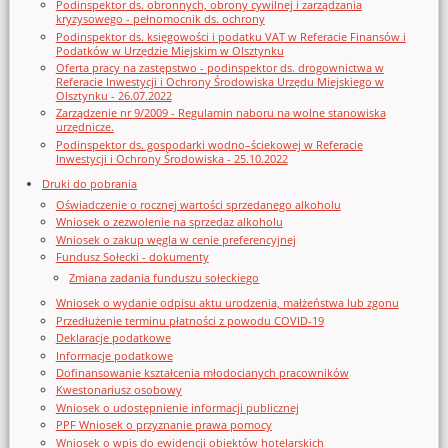
Podinspektor ds. obronnych, obrony cywilnej i zarządzania
kryzysowego - pełnomocnik ds. ochrony
Podinspektor ds. księgowości i podatku VAT w Referacie Finansów i
Podatków w Urzędzie Miejskim w Olsztynku
Oferta pracy na zastępstwo - podinspektor ds. drogownictwa w
Referacie Inwestycji i Ochrony Środowiska Urzędu Miejskiego w
Olsztynku - 26.07.2022
Zarządzenie nr 9/2009 - Regulamin naboru na wolne stanowiska
urzędnicze.
Podinspektor ds. gospodarki wodno–ściekowej w Referacie
Inwestycji i Ochrony Środowiska - 25.10.2022
Druki do pobrania
Oświadczenie o rocznej wartości sprzedanego alkoholu
Wniosek o zezwolenie na sprzedaz alkoholu
Wniosek o zakup węgla w cenie preferencyjnej
Fundusz Sołecki - dokumenty
Zmiana zadania funduszu sołeckiego
Wniosek o wydanie odpisu aktu urodzenia, małżeństwa lub zgonu
Przedłużenie terminu płatności z powodu COVID-19
Deklaracje podatkowe
Informacje podatkowe
Dofinansowanie kształcenia młodocianych pracowników
Kwestonariusz osobowy
Wniosek o udostępnienie informacji publicznej
PPF Wniosek o przyznanie prawa pomocy
Wniosek o wpis do ewidencji obiektów hotelarskich