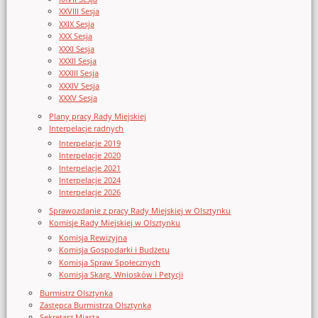
XXVIII Sesja
XXIX Sesja
XXX Sesja
XXXI Sesja
XXXII Sesja
XXXIII Sesja
XXXIV Sesja
XXXV Sesja
Plany pracy Rady Miejskiej
Interpelacje radnych
Interpelacje 2019
Interpelacje 2020
Interpelacje 2021
Interpelacje 2024
Interpelacje 2026
Sprawozdanie z pracy Rady Miejskiej w Olsztynku
Komisje Rady Miejskiej w Olsztynku
Komisja Rewizyjna
Komisja Gospodarki i Budżetu
Komisja Spraw Społecznych
Komisja Skarg, Wniosków i Petycji
Burmistrz Olsztynka
Zastępca Burmistrza Olsztynka
Sekretarz Miasta