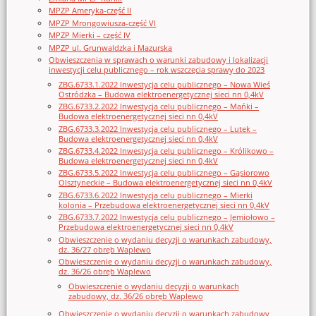
MPZP Ameryka-część II
MPZP Mrongowiusza-część VI
MPZP Mierki – część IV
MPZP ul. Grunwaldzka i Mazurska
Obwieszczenia w sprawach o warunki zabudowy i lokalizacji
inwestycji celu publicznego – rok wszczęcia sprawy do 2023
ZBG.6733.1.2022 Inwestycja celu publicznego – Nowa Wieś
Ostródzka – Budowa elektroenergetycznej sieci nn 0,4kV
ZBG.6733.2.2022 Inwestycja celu publicznego – Mańki –
Budowa elektroenergetycznej sieci nn 0,4kV
ZBG.6733.3.2022 Inwestycja celu publicznego – Lutek –
Budowa elektroenergetycznej sieci nn 0,4kV
ZBG.6733.4.2022 Inwestycja celu publicznego – Królikowo –
Budowa elektroenergetycznej sieci nn 0,4kV
ZBG.6733.5.2022 Inwestycja celu publicznego – Gąsiorowo
Olsztyneckie – Budowa elektroenergetycznej sieci nn 0,4kV
ZBG.6733.6.2022 Inwestycja celu publicznego – Mierki
kolonia – Przebudowa elektroenergetycznej sieci nn 0,4kV
ZBG.6733.7.2022 Inwestycja celu publicznego – Jemiołowo –
Przebudowa elektroenergetycznej sieci nn 0,4kV
Obwieszczenie o wydaniu decyzji o warunkach zabudowy,
dz. 36/27 obręb Waplewo
Obwieszczenie o wydaniu decyzji o warunkach zabudowy,
dz. 36/26 obręb Waplewo
Obwieszczenie o wydaniu decyzji o warunkach
zabudowy, dz. 36/26 obręb Waplewo
Obwieszczenie o wydaniu decyzji o warunkach zabudowy,