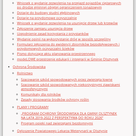
Wniosek o wydanie zezwolenia na przejazd pojazdów ciężarowych
po drodze gminnej objętej ograniczeniem tonażowym
Dotacje do budowy studni głębinowych
Dotacje na przydomowe oczyszczalnie
Wniosek o wydanie zezwolenia na usunięcie drzew lub krzewów
Zgłoszenie zamiaru usunięcia drzew
Uzgodnienie zasad korzystania z przystanków
Wydanie opinii na wykorzystanie dróg w sposób szczególny
Formularz zgłoszenia do ewidencji zbiorników bezodpływowych i
przydomowych oczyszczalni ścieków
Pismo dotyczące aktu planowania przestrzennego
modeLOWE przestrzenie edukacji i integracji w Gminie Olsztynek
Ochrona Środowiska
Rolnictwo
Szacowanie szkód spowodowanych przez zwierzęta łowne
Szacowanie szkód spowodowanych niekorzystnymi zjawiskami
atmosferycznymi
Komunikaty dla rolników
Zasady stosowania środków ochrony roślin
PLANY I PROGRAMY
„PROGRAM OCHRONY ŚRODOWISKA DLA GMINY OLSZTYNEK
NA LATA 2019-2022 Z PERSPEKTYWĄ DO ROKU 2026”
Program opieki nad zwierzętami bezdomnymi
Ogloszenie Powiatowego Lekarza Weterynarii w Olsztynie