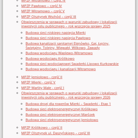
MPZP Witramowo – część IV
MPZP Pawłowo – część IV
MPZP Witramowo – część V
MPZP Olsztynek Wschód – część III
Obwieszczenia w sprawach o warunki zabudowy i lokalizacji
inwestycji celu publicznego – rok wszczęcia sprawy 2025
Budowa sieci niskiego napięcia Mierki
Budowa sieci niskiego napięcia Pawłowo
Budowa kanalizacji sanitarnej Elgnówko, Gaj, Łęciny,
Świętajny, Tolejny, Wigwałd, Wilkowo, Zawady
Budowa wodociągu Waplewo-Witramowo
Budowa wodociągu Królikowo
Budowa sieci wodociągowej Swaderki-Lipowo Kurkowskie
Budowa wodociągu i kanalizacji Witramowo
MPZP Jemiołowo - część II
MPZP Mierki - część V
MPZP Warlity Małe - część I
Obwieszczenia w sprawach o warunki zabudowy i lokalizacji
inwestycji celu publicznego – rok wszczęcia sprawy 2026
Budowa drogi dla rowerów Mierki – Swaderki - Etap 1
Budowa sieci elektroenergetycznej Królikowo
Budowa sieci elektroenergetycznej Marózek
Budowa sieci elektroenergetycznej Jemiołowo
MPZP Królikowo – część II
MPZP Olsztynek ul. Daszyńskiego – część III