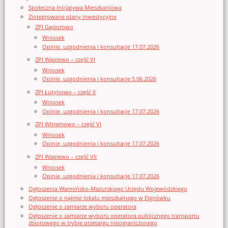
Społeczna Inicjatywa Mieszkaniowa
Zintegrowane plany inwestycyjne
ZPI Gąsiorowo
Wniosek
Opinie, uzgodnienia i konsultacje 17.07.2026
ZPI Waplewo – część VI
Wniosek
Opinie, uzgodnienia i konsultacje 5.06.2026
ZPI Łutynowo – część II
Wniosek
Opinie, uzgodnienia i konsultacje 17.07.2026
ZPI Witramowo – część VI
Wniosek
Opinie, uzgodnienia i konsultacje 17.07.2026
ZPI Waplewo – część VII
Wniosek
Opinie, uzgodnienia i konsultacje 17.07.2026
Ogłoszenia Warmińsko-Mazurskiego Urzędu Wojewódzkiego
Ogłoszenie o najmie lokalu mieszkalnego w Elgnówku
Ogłoszenie o zamiarze wyboru operatora
Ogłoszenie o zamiarze wyboru operatora publicznego transportu
zbiorowego w trybie przetargu nieograniczonego