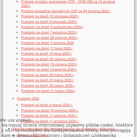
Przetarg pojazdu specjalnego OSP - STAR 200 na 14 grudnia
2020 r
Przetarg pojazdów specjalnych OSP na 04 grudnia 2020 r
Przetarg na dzień 10 listopada 2020 r
Przetarg na dzień 9 listopada 2020 r
Przetargi na dzień 9 października 2020 r
Przetargi na dzień 7 września 2020 r
Przetargi na dzień 28 sierpnia 2020 r
Przetargi na dzień 7 sierpnia 2020
Przetargi na dzień 17 lipca 2020 r
Przetarg na dzień 10 lipca 2020 r
Przetarg na dzień 26 czerwca 2020 r
Przetargi na dzień 19 czerwca 2020 r
Przetargi na dzień 3 kwietnia 2020 r
Przetarg na dzień 30 marca 2020 r
Przetarg na dzień 23 marca 2020 r
Przetarg na dzień 28 lutego 2020 r
Przetargi na dzień 21 lutego 2020 r
Przetargi 2026
Przetarg na dzień 6 marca 2026 r.
Przetargi na dzień 10 sierpnia 2026 r.
Przetarg na dzień 11 sierpnia 2026 r.
We use cookies
Przetarg na dzień 11 września 2026 r.
Na naszej stronie internetowej używamy plików cookie. Niektóre
Wykazy nieruchomości przeznaczonych do sprzedaży i dzierżawy
z nich są niezbędne dla funkcjonowania strony, inne pomagają
nam w ulepszaniu tej strony i doświadczeń użytkownika
Wykazy z 2026 roku