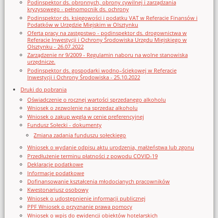
Podinspektor ds. obronnych, obrony cywilnej i zarządzania
kryzysowego - pełnomocnik ds. ochrony
Podinspektor ds. księgowości i podatku VAT w Referacie Finansów i
Podatków w Urzędzie Miejskim w Olsztynku
Oferta pracy na zastępstwo - podinspektor ds. drogownictwa w
Referacie Inwestycji i Ochrony Środowiska Urzędu Miejskiego w
Olsztynku - 26.07.2022
Zarządzenie nr 9/2009 - Regulamin naboru na wolne stanowiska
urzędnicze.
Podinspektor ds. gospodarki wodno–ściekowej w Referacie
Inwestycji i Ochrony Środowiska - 25.10.2022
Druki do pobrania
Oświadczenie o rocznej wartości sprzedanego alkoholu
Wniosek o zezwolenie na sprzedaz alkoholu
Wniosek o zakup węgla w cenie preferencyjnej
Fundusz Sołecki - dokumenty
Zmiana zadania funduszu sołeckiego
Wniosek o wydanie odpisu aktu urodzenia, małżeństwa lub zgonu
Przedłużenie terminu płatności z powodu COVID-19
Deklaracje podatkowe
Informacje podatkowe
Dofinansowanie kształcenia młodocianych pracowników
Kwestonariusz osobowy
Wniosek o udostępnienie informacji publicznej
PPF Wniosek o przyznanie prawa pomocy
Wniosek o wpis do ewidencji obiektów hotelarskich