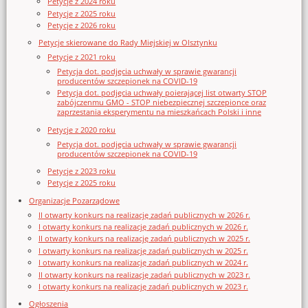
Petycje z 2024 roku
Petycje z 2025 roku
Petycje z 2026 roku
Petycje skierowane do Rady Miejskiej w Olsztynku
Petycje z 2021 roku
Petycja dot. podjęcia uchwały w sprawie gwarancji
producentów szczepionek na COVID-19
Petycja dot. podjęcia uchwały poierającej list otwarty STOP
zabójczenmu GMO - STOP niebezpiecznej szczepionce oraz
zaprzestania eksperymentu na mieszkańcach Polski i inne
Petycje z 2020 roku
Petycja dot. podjęcia uchwały w sprawie gwarancji
producentów szczepionek na COVID-19
Petycje z 2023 roku
Petycje z 2025 roku
Organizacje Pozarządowe
II otwarty konkurs na realizację zadań publicznych w 2026 r.
I otwarty konkurs na realizację zadań publicznych w 2026 r.
II otwarty konkurs na realizację zadań publicznych w 2025 r.
I otwarty konkurs na realizację zadań publicznych w 2025 r.
I otwarty konkurs na realizację zadań publicznych w 2024 r.
II otwarty konkurs na realizację zadań publicznych w 2023 r.
I otwarty konkurs na realizację zadań publicznych w 2023 r.
Ogłoszenia