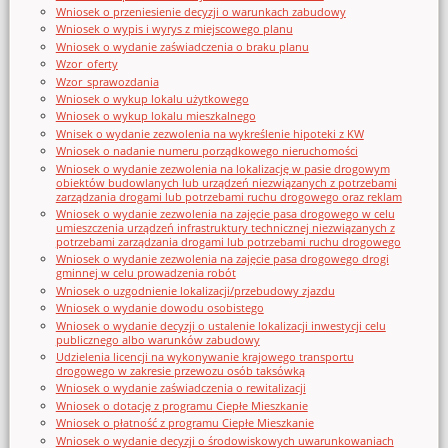
Wniosek o przeniesienie decyzji o warunkach zabudowy
Wniosek o wypis i wyrys z miejscowego planu
Wniosek o wydanie zaświadczenia o braku planu
Wzor_oferty
Wzor_sprawozdania
Wniosek o wykup lokalu użytkowego
Wniosek o wykup lokalu mieszkalnego
Wnisek o wydanie zezwolenia na wykreślenie hipoteki z KW
Wniosek o nadanie numeru porządkowego nieruchomości
Wniosek o wydanie zezwolenia na lokalizację w pasie drogowym
obiektów budowlanych lub urządzeń niezwiązanych z potrzebami
zarządzania drogami lub potrzebami ruchu drogowego oraz reklam
Wniosek o wydanie zezwolenia na zajęcie pasa drogowego w celu
umieszczenia urządzeń infrastruktury technicznej niezwiązanych z
potrzebami zarządzania drogami lub potrzebami ruchu drogowego
Wniosek o wydanie zezwolenia na zajęcie pasa drogowego drogi
gminnej w celu prowadzenia robót
Wniosek o uzgodnienie lokalizacji/przebudowy zjazdu
Wniosek o wydanie dowodu osobistego
Wniosek o wydanie decyzji o ustalenie lokalizacji inwestycji celu
publicznego albo warunków zabudowy
Udzielenia licencji na wykonywanie krajowego transportu
drogowego w zakresie przewozu osób taksówką
Wniosek o wydanie zaświadczenia o rewitalizacji
Wniosek o dotację z programu Ciepłe Mieszkanie
Wniosek o płatność z programu Ciepłe Mieszkanie
Wniosek o wydanie decyzji o środowiskowych uwarunkowaniach