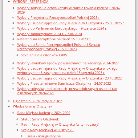
WYBORY I REFERENDA
Wybory sołtysa Sołectwa Zezuty w trakcie trwania kadencji 2024-
2029
Wybory Prezydenta Rzeczypospolitej Polskiej 2025 r.
Wybory uzupełniające do Rady Miejskiej w Olsztynku - 25.05.2025 r
Wybory do Parlamentu Europejskiego - 9 czerwca 2024 r.
Wybory samorządowe 2024 r. - 7.04.2024
Referendum zarządzone na dzień 15.10.2023 r.
Wybory do Sejmu Rzeczypospolitej Polskiej i Senatu
Rzeczypospolitej Polskiej - 15.10.2023
Szkolenie dla członków OKW
Wybory ławników sądów powszechnych na kadencję 2024-2027
Wybory uzupełniające do Rady Miejskiej w Olsztynku w okręgu
wyborczym nr 3 zarządzone na dzień 15 stycznia 2023 r.
Wybory uzupełniające do Rady Miejskiej w Olsztynku - 23.10.2022
Wybory Przedterminowe Burmistrza Olsztynka - 24.07.2022
Wybory sołtysów, rad sołeckich, przewodniczących osiedli i rad
osiedlowych 2024-2029
Ogłoszenia Biura Rady Miejskiej
Władze Gminy Olsztynek
Rada Miejska kadencja 2024-2029
Statut Gminy Olsztynek
Radni Rady Miejskiej w Olsztynku (w tym dyżury)
Sesje Rady Miejskiej w Olsztynku
I sesja - inauguracyjna