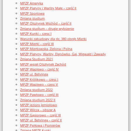
MPZP Ameryka
MPZP Platyny i Warlity Małe – część II
MPZP Sportowa
Zmiana studium
MPZP Olsztynek Wschód – część II
Zmiana studium – drugie wyłożenie
MPZP Kunki – czesc I
Warunki zabudowy dla dz. 380 obręb Mierki
MPZP Mierki – część III
MPZP Mierkowska, Zielona i Polna
MPZP Platyny, Warlity, Elgnówko, Gaj, Wigwałd i Zawady
Zmiana Studium 2021
MPZP węzeł Olsztynek Zachód
MPZP Waplewo – część IV
MPZP ul. Behringa
MPZP Królikowo – czesc I
MPZP Waplewo – czesc V
Zmiana studium 2022
MPZP Pawłowo – część III
Zmiana studium 2022 II
MPZP jezioro Jemiołowo
MPZP Wilcza – obszar A
MPZP Gąsiorowo – część III
MPZP ul. Behringa – część II
MPZP Perłowa i Pionierów
Zmiana MPZP Kunki