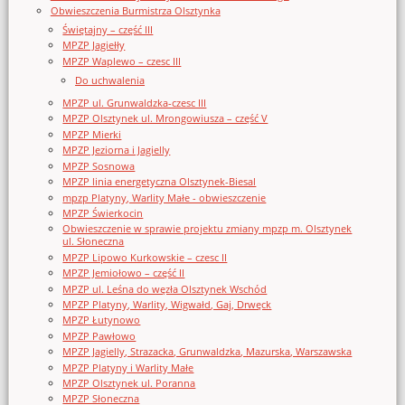
Obwieszczenia Burmistrza Olsztynka
Świętajny – część III
MPZP Jagiełły
MPZP Waplewo – czesc III
Do uchwalenia
MPZP ul. Grunwaldzka-czesc III
MPZP Olsztynek ul. Mrongowiusza – część V
MPZP Mierki
MPZP Jeziorna i Jagielly
MPZP Sosnowa
MPZP linia energetyczna Olsztynek-Biesal
mpzp Platyny, Warlity Małe - obwieszczenie
MPZP Świerkocin
Obwieszczenie w sprawie projektu zmiany mpzp m. Olsztynek
ul. Słoneczna
MPZP Lipowo Kurkowskie – czesc II
MPZP Jemiołowo – część II
MPZP ul. Leśna do węzła Olsztynek Wschód
MPZP Platyny, Warlity, Wigwałd, Gaj, Drwęck
MPZP Łutynowo
MPZP Pawłowo
MPZP Jagielly, Strazacka, Grunwaldzka, Mazurska, Warszawska
MPZP Platyny i Warlity Małe
MPZP Olsztynek ul. Poranna
MPZP Słoneczna