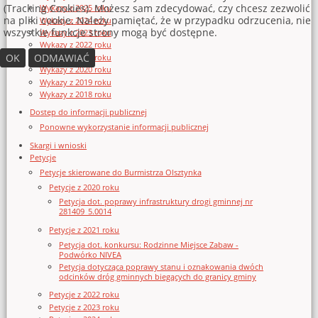
(Tracking Cookies). Możesz sam zdecydować, czy chcesz zezwolić
Wykazy z 2025 roku
na pliki cookie. Należy pamiętać, że w przypadku odrzucenia, nie
Wykazy z 2024 roku
wszystkie funkcje strony mogą być dostępne.
Wykazy z 2023 roku
Wykazy z 2022 roku
OK
ODMAWIAĆ
Wykazy z 2021 roku
Wykazy z 2020 roku
Wykazy z 2019 roku
Wykazy z 2018 roku
Dostęp do informacji publicznej
Ponowne wykorzystanie informacji publicznej
Skargi i wnioski
Petycje
Petycje skierowane do Burmistrza Olsztynka
Petycje z 2020 roku
Petycja dot. poprawy infrastruktury drogi gminnej nr
281409_5.0014
Petycje z 2021 roku
Petycja dot. konkursu: Rodzinne Miejsce Zabaw -
Podwórko NIVEA
Petycja dotycząca poprawy stanu i oznakowania dwóch
odcinków dróg gminnych biegących do granicy gminy
Petycje z 2022 roku
Petycje z 2023 roku