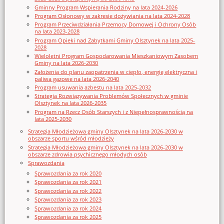
Gminny Program Wspierania Rodziny na lata 2024-2026
Program Osłonowy w zakresie dożywiania na lata 2024-2028
Program Przeciwdziałania Przemocy Domowej i Ochrony Osób
na lata 2023-2028
Program Opieki nad Zabytkami Gminy Olsztynek na lata 2025-
2028
Wieloletni Program Gospodarowania Mieszkaniowym Zasobem
Gminy na lata 2026-2030
Założenia do planu zaopatrzenia w ciepło, energię elektryczna i
paliwa gazowe na lata 2026-2040
Program usuwania azbestu na lata 2025-2032
Strategia Rozwiązywania Problemów Społecznych w gminie
Olsztynek na lata 2026-2035
Program na Rzecz Osób Starszych i z Niepełnosprawnością na
lata 2025-2030
Strategia Młodzieżowa gminy Olsztynek na lata 2026-2030 w
obszarze sportu wśród młodzieży
Strategia Młodzieżowa gminy Olsztynek na lata 2026-2030 w
obszarze zdrowia psychicznego młodych osób
Sprawozdania
Sprawozdania za rok 2020
Sprawozdania za rok 2021
Sprawozdania za rok 2022
Sprawozdania za rok 2023
Sprawozdania za rok 2024
Sprawozdania za rok 2025