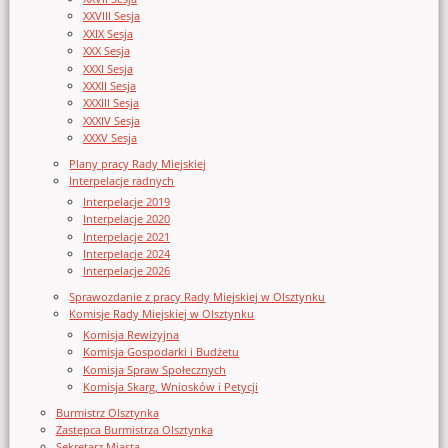
XXVIII Sesja
XXIX Sesja
XXX Sesja
XXXI Sesja
XXXII Sesja
XXXIII Sesja
XXXIV Sesja
XXXV Sesja
Plany pracy Rady Miejskiej
Interpelacje radnych
Interpelacje 2019
Interpelacje 2020
Interpelacje 2021
Interpelacje 2024
Interpelacje 2026
Sprawozdanie z pracy Rady Miejskiej w Olsztynku
Komisje Rady Miejskiej w Olsztynku
Komisja Rewizyjna
Komisja Gospodarki i Budżetu
Komisja Spraw Społecznych
Komisja Skarg, Wniosków i Petycji
Burmistrz Olsztynka
Zastępca Burmistrza Olsztynka
Sekretarz Miasta