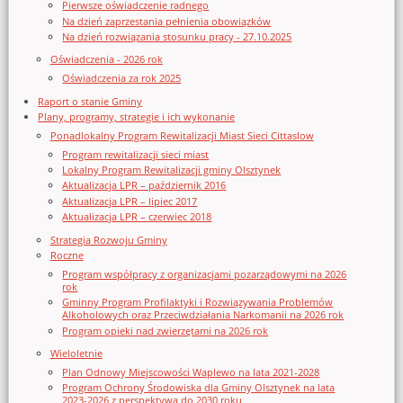
Pierwsze oświadczenie radnego
Na dzień zaprzestania pełnienia obowiązków
Na dzień rozwiązania stosunku pracy - 27.10.2025
Oświadczenia - 2026 rok
Oświadczenia za rok 2025
Raport o stanie Gminy
Plany, programy, strategie i ich wykonanie
Ponadlokalny Program Rewitalizacji Miast Sieci Cittaslow
Program rewitalizacji sieci miast
Lokalny Program Rewitalizacji gminy Olsztynek
Aktualizacja LPR – październik 2016
Aktualizacja LPR – lipiec 2017
Aktualizacja LPR – czerwiec 2018
Strategia Rozwoju Gminy
Roczne
Program współpracy z organizacjami pozarządowymi na 2026
rok
Gminny Program Profilaktyki i Rozwiązywania Problemów
Alkoholowych oraz Przeciwdziałania Narkomanii na 2026 rok
Program opieki nad zwierzętami na 2026 rok
Wieloletnie
Plan Odnowy Miejscowości Waplewo na lata 2021-2028
Program Ochrony Środowiska dla Gminy Olsztynek na lata
2023-2026 z perspektywą do 2030 roku