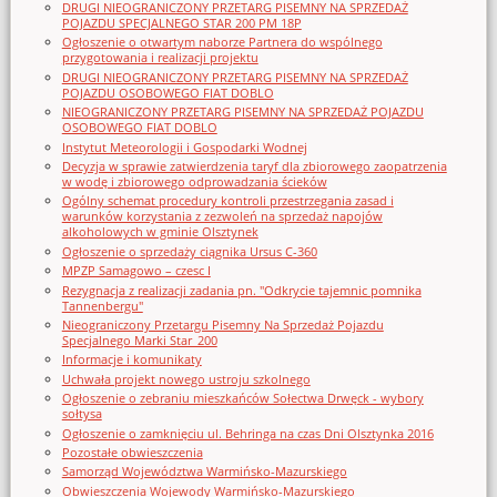
DRUGI NIEOGRANICZONY PRZETARG PISEMNY NA SPRZEDAŻ
POJAZDU SPECJALNEGO STAR 200 PM 18P
Ogłoszenie o otwartym naborze Partnera do wspólnego
przygotowania i realizacji projektu
DRUGI NIEOGRANICZONY PRZETARG PISEMNY NA SPRZEDAŻ
POJAZDU OSOBOWEGO FIAT DOBLO
NIEOGRANICZONY PRZETARG PISEMNY NA SPRZEDAŻ POJAZDU
OSOBOWEGO FIAT DOBLO
Instytut Meteorologii i Gospodarki Wodnej
Decyzja w sprawie zatwierdzenia taryf dla zbiorowego zaopatrzenia
w wodę i zbiorowego odprowadzania ścieków
Ogólny schemat procedury kontroli przestrzegania zasad i
warunków korzystania z zezwoleń na sprzedaż napojów
alkoholowych w gminie Olsztynek
Ogłoszenie o sprzedaży ciągnika Ursus C-360
MPZP Samagowo – czesc I
Rezygnacja z realizacji zadania pn. "Odkrycie tajemnic pomnika
Tannenbergu"
Nieograniczony Przetargu Pisemny Na Sprzedaż Pojazdu
Specjalnego Marki Star_200
Informacje i komunikaty
Uchwała projekt nowego ustroju szkolnego
Ogłoszenie o zebraniu mieszkańców Sołectwa Drwęck - wybory
sołtysa
Ogłoszenie o zamknięciu ul. Behringa na czas Dni Olsztynka 2016
Pozostałe obwieszczenia
Samorząd Województwa Warmińsko-Mazurskiego
Obwieszczenia Wojewody Warmińsko-Mazurskiego