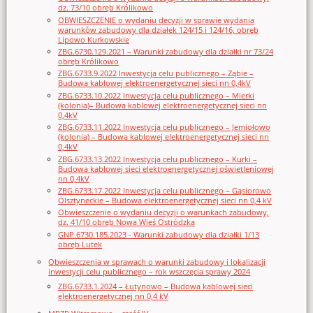
dz. 73/10 obręb Królikowo
OBWIESZCZENIE o wydaniu decyzji w sprawie wydania
warunków zabudowy dla działek 124/15 i 124/16, obręb
Lipowo Kurkowskie
ZBG.6730.129.2021 – Warunki zabudowy dla działki nr 73/24
obręb Królikowo
ZBG.6733.9.2022 Inwestycja celu publicznego – Ząbie –
Budowa kablowej elektroenergetycznej sieci nn 0,4kV
ZBG.6733.10.2022 Inwestycja celu publicznego – Mierki
(kolonia)– Budowa kablowej elektroenergetycznej sieci nn
0,4kV
ZBG.6733.11.2022 Inwestycja celu publicznego – Jemiołowo
(kolonia) – Budowa kablowej elektroenergetycznej sieci nn
0,4kV
ZBG.6733.13.2022 Inwestycja celu publicznego – Kurki –
Budowa kablowej sieci elektroenergetycznej oświetleniowej
nn 0,4kV
ZBG.6733.17.2022 Inwestycja celu publicznego – Gąsiorowo
Olsztyneckie – Budowa elektroenergetycznej sieci nn 0,4 kV
Obwieszczenie o wydaniu decyzji o warunkach zabudowy,
dz. 41/10 obręb Nowa Wieś Ostródzka
GNP.6730.185.2023 - Warunki zabudowy dla działki 1/13
obręb Lutek
Obwieszczenia w sprawach o warunki zabudowy i lokalizacji
inwestycji celu publicznego – rok wszczęcia sprawy 2024
ZBG.6733.1.2024 – Łutynowo – Budowa kablowej sieci
elektroenergetycznej nn 0,4 kV