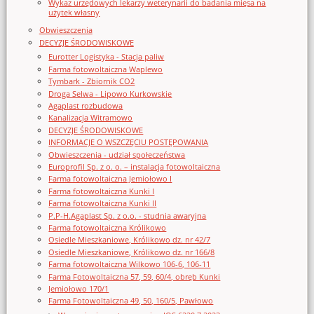
Wykaz urzędowych lekarzy weterynarii do badania mięsa na
użytek własny
Obwieszczenia
DECYZJE ŚRODOWISKOWE
Eurotter Logistyka - Stacja paliw
Farma fotowoltaiczna Waplewo
Tymbark - Zbiornik CO2
Droga Selwa - Lipowo Kurkowskie
Agaplast rozbudowa
Kanalizacja Witramowo
DECYZJE ŚRODOWISKOWE
INFORMACJE O WSZCZĘCIU POSTĘPOWANIA
Obwieszczenia - udział społeczeństwa
Europrofil Sp. z o. o. – instalacja fotowoltaiczna
Farma fotowoltaiczna Jemiołowo I
Farma fotowoltaiczna Kunki I
Farma fotowoltaiczna Kunki II
P.P-H.Agaplast Sp. z o.o. - studnia awaryjna
Farma fotowoltaiczna Królikowo
Osiedle Mieszkaniowe, Królikowo dz. nr 42/7
Osiedle Mieszkaniowe, Królikowo dz. nr 166/8
Farma fotowoltaiczna Wilkowo 106-6, 106-11
Farma Fotowoltaiczna 57, 59, 60/4, obręb Kunki
Jemiołowo 170/1
Farma Fotowoltaiczna 49, 50, 160/5, Pawłowo