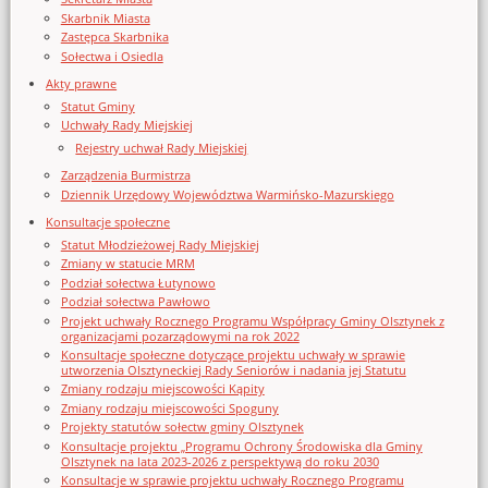
Skarbnik Miasta
Zastępca Skarbnika
Sołectwa i Osiedla
Akty prawne
Statut Gminy
Uchwały Rady Miejskiej
Rejestry uchwał Rady Miejskiej
Zarządzenia Burmistrza
Dziennik Urzędowy Województwa Warmińsko-Mazurskiego
Konsultacje społeczne
Statut Młodzieżowej Rady Miejskiej
Zmiany w statucie MRM
Podział sołectwa Łutynowo
Podział sołectwa Pawłowo
Projekt uchwały Rocznego Programu Współpracy Gminy Olsztynek z
organizacjami pozarządowymi na rok 2022
Konsultacje społeczne dotyczące projektu uchwały w sprawie
utworzenia Olsztyneckiej Rady Seniorów i nadania jej Statutu
Zmiany rodzaju miejscowości Kąpity
Zmiany rodzaju miejscowości Spoguny
Projekty statutów sołectw gminy Olsztynek
Konsultacje projektu „Programu Ochrony Środowiska dla Gminy
Olsztynek na lata 2023-2026 z perspektywą do roku 2030
Konsultacje w sprawie projektu uchwały Rocznego Programu