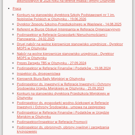
alkoholowych w 2026 roku na terenie miasta i gminy Olsztynek
Praca
Konkurs na stanowisko dyrektora Szkoły Podstawowej nr 1 im.
Noblistów Polskich w Olsztynku - 19.06.2026
Dyrektor Zespołu Szkolno-Przedszkolnego w Waplewie - 14.08.2025
Referent w Biurze Obsługi Interesanta w Referacie Organizacyjnym
Podinspektor w Referacie Gospodarki Nieruchomościami i
Planowania - 24.02.2025
Drugi nabór na wolne kierownicze stanowisko urzędnicze - Dyrektor
MOPS w Olsztynku
Nabór na wolne kierownicze stanowisko urzędnicze - Dyrektor
MOPS w Olsztynku
Prezes Zarządu TBS w Olsztynku - 27.09.2024
Podinspektor w Referacie Finansów i Podatków - 19.08.2024
Inspektor ds. drogownictwa
Kierownik Biura Rady Miejskiej w Olsztynku
Podinspektor ds. inwestycji w Referacie Inwestycji i Ochrony
Środowiska Urzędu Miejskiego w Olsztynku - 25.09.2023
Konkurs na stanowisko dyrektora Przedszkola Miejskiego w
Olsztynku
Podinspektor ds. gospodarki wodno-ściekowej w Referacie
Inwestycji i Ochrony Środowiska - umowa na zastępstwo
Podinspektor w Referacie Finansów i Podatków w Urzędzie
Miejskim w Olsztynku
Podinspektor/inspektor w Referacie Promocji
Podinspektor ds. obronnych, obrony cywilnej i zarządzania
kryzysowego