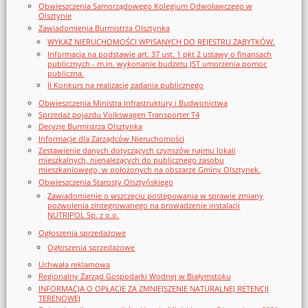
Obwieszczenia Samorządowego Kolegium Odwoławczego w
Olsztynie
Zawiadomienia Burmistrza Olsztynka
WYKAZ NIERUCHOMOŚCI WPISANYCH DO REJESTRU ZABYTKÓW.
Informacja na podstawie art. 37 ust. 1 pkt 2 ustawy o finansach
publicznych - m.in. wykonanie budżetu JST umorzenia pomoc
publiczna.
II Konkurs na realizację zadania publicznego
Obwieszczenia Ministra Infrastruktury i Budwonictwa
Sprzedaż pojazdu Volkswagen Transporter T4
Decyzje Burmistrza Olsztynka
Informacje dla Zarządców Nieruchomości
Zestawienie danych dotyczących czynszów najmu lokali
mieszkalnych, nienależących do publicznego zasobu
mieszkaniowego, w położonych na obszarze Gminy Olsztynek.
Obwieszczenia Starosty Olsztyńskiego
Zawiadomienie o wszczęciu postępowania w sprawie zmiany
pozwolenia zintegrowanego na prowadzenie instalacji
NUTRIPOL Sp. z o.o.
Ogłoszenia sprzedażowe
Ogłoszenia sprzedażowe
Uchwała reklamowa
Regionalny Zarząd Gospodarki Wodnej w Białymstoku
INFORMACJA O OPŁACIE ZA ZMNIEJSZENIE NATURALNEJ RETENCJI
TERENOWEJ