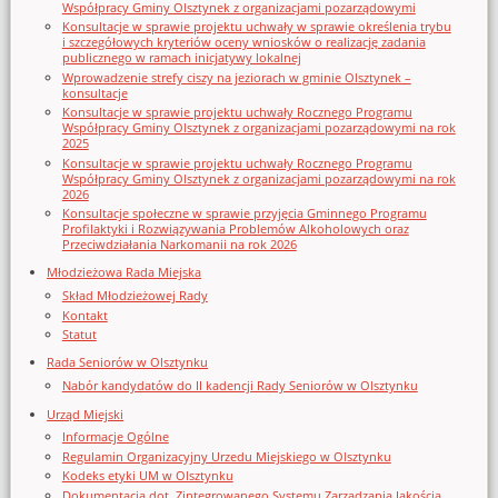
Współpracy Gminy Olsztynek z organizacjami pozarządowymi
Konsultacje w sprawie projektu uchwały w sprawie określenia trybu
i szczegółowych kryteriów oceny wniosków o realizację zadania
publicznego w ramach inicjatywy lokalnej
Wprowadzenie strefy ciszy na jeziorach w gminie Olsztynek –
konsultacje
Konsultacje w sprawie projektu uchwały Rocznego Programu
Współpracy Gminy Olsztynek z organizacjami pozarządowymi na rok
2025
Konsultacje w sprawie projektu uchwały Rocznego Programu
Współpracy Gminy Olsztynek z organizacjami pozarządowymi na rok
2026
Konsultacje społeczne w sprawie przyjęcia Gminnego Programu
Profilaktyki i Rozwiązywania Problemów Alkoholowych oraz
Przeciwdziałania Narkomanii na rok 2026
Młodzieżowa Rada Miejska
Skład Młodzieżowej Rady
Kontakt
Statut
Rada Seniorów w Olsztynku
Nabór kandydatów do II kadencji Rady Seniorów w Olsztynku
Urząd Miejski
Informacje Ogólne
Regulamin Organizacyjny Urzedu Miejskiego w Olsztynku
Kodeks etyki UM w Olsztynku
Dokumentacja dot. Zintegrowanego Systemu Zarządzania Jakością