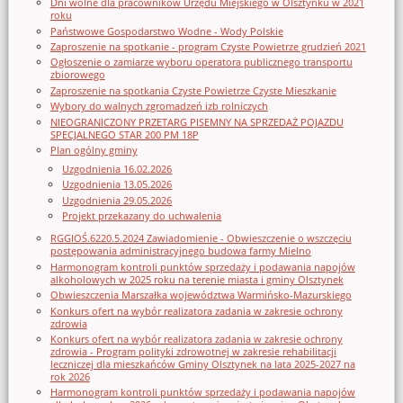
Dni wolne dla pracowników Urzędu Miejskiego w Olsztynku w 2021
roku
Państwowe Gospodarstwo Wodne - Wody Polskie
Zaproszenie na spotkanie - program Czyste Powietrze grudzień 2021
Ogłoszenie o zamiarze wyboru operatora publicznego transportu
zbiorowego
Zaproszenie na spotkania Czyste Powietrze Czyste Mieszkanie
Wybory do walnych zgromadzeń izb rolniczych
NIEOGRANICZONY PRZETARG PISEMNY NA SPRZEDAŻ POJAZDU
SPECJALNEGO STAR 200 PM 18P
Plan ogólny gminy
Uzgodnienia 16.02.2026
Uzgodnienia 13.05.2026
Uzgodnienia 29.05.2026
Projekt przekazany do uchwalenia
RGGIOŚ.6220.5.2024 Zawiadomienie - Obwieszczenie o wszczęciu
postępowania administracyjnego budowa farmy Mielno
Harmonogram kontroli punktów sprzedaży i podawania napojów
alkoholowych w 2025 roku na terenie miasta i gminy Olsztynek
Obwieszczenia Marszałka województwa Warmińsko-Mazurskiego
Konkurs ofert na wybór realizatora zadania w zakresie ochrony
zdrowia
Konkurs ofert na wybór realizatora zadania w zakresie ochrony
zdrowia - Program polityki zdrowotnej w zakresie rehabilitacji
leczniczej dla mieszkańców Gminy Olsztynek na lata 2025-2027 na
rok 2026
Harmonogram kontroli punktów sprzedaży i podawania napojów