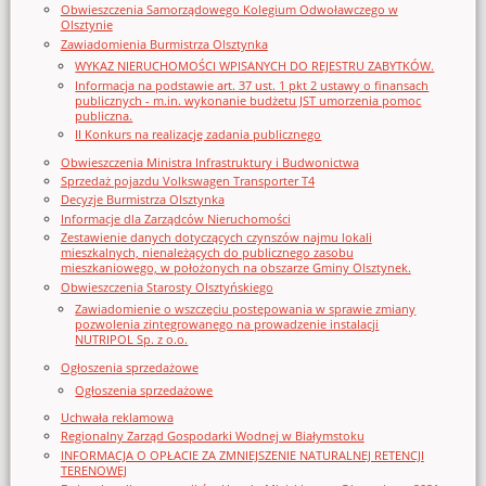
Obwieszczenia Samorządowego Kolegium Odwoławczego w
Olsztynie
Zawiadomienia Burmistrza Olsztynka
WYKAZ NIERUCHOMOŚCI WPISANYCH DO REJESTRU ZABYTKÓW.
Informacja na podstawie art. 37 ust. 1 pkt 2 ustawy o finansach
publicznych - m.in. wykonanie budżetu JST umorzenia pomoc
publiczna.
II Konkurs na realizację zadania publicznego
Obwieszczenia Ministra Infrastruktury i Budwonictwa
Sprzedaż pojazdu Volkswagen Transporter T4
Decyzje Burmistrza Olsztynka
Informacje dla Zarządców Nieruchomości
Zestawienie danych dotyczących czynszów najmu lokali
mieszkalnych, nienależących do publicznego zasobu
mieszkaniowego, w położonych na obszarze Gminy Olsztynek.
Obwieszczenia Starosty Olsztyńskiego
Zawiadomienie o wszczęciu postępowania w sprawie zmiany
pozwolenia zintegrowanego na prowadzenie instalacji
NUTRIPOL Sp. z o.o.
Ogłoszenia sprzedażowe
Ogłoszenia sprzedażowe
Uchwała reklamowa
Regionalny Zarząd Gospodarki Wodnej w Białymstoku
INFORMACJA O OPŁACIE ZA ZMNIEJSZENIE NATURALNEJ RETENCJI
TERENOWEJ