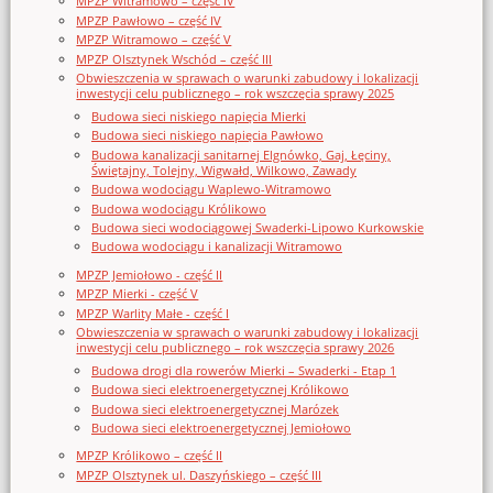
MPZP Witramowo – część IV
MPZP Pawłowo – część IV
MPZP Witramowo – część V
MPZP Olsztynek Wschód – część III
Obwieszczenia w sprawach o warunki zabudowy i lokalizacji
inwestycji celu publicznego – rok wszczęcia sprawy 2025
Budowa sieci niskiego napięcia Mierki
Budowa sieci niskiego napięcia Pawłowo
Budowa kanalizacji sanitarnej Elgnówko, Gaj, Łęciny,
Świętajny, Tolejny, Wigwałd, Wilkowo, Zawady
Budowa wodociągu Waplewo-Witramowo
Budowa wodociągu Królikowo
Budowa sieci wodociągowej Swaderki-Lipowo Kurkowskie
Budowa wodociągu i kanalizacji Witramowo
MPZP Jemiołowo - część II
MPZP Mierki - część V
MPZP Warlity Małe - część I
Obwieszczenia w sprawach o warunki zabudowy i lokalizacji
inwestycji celu publicznego – rok wszczęcia sprawy 2026
Budowa drogi dla rowerów Mierki – Swaderki - Etap 1
Budowa sieci elektroenergetycznej Królikowo
Budowa sieci elektroenergetycznej Marózek
Budowa sieci elektroenergetycznej Jemiołowo
MPZP Królikowo – część II
MPZP Olsztynek ul. Daszyńskiego – część III