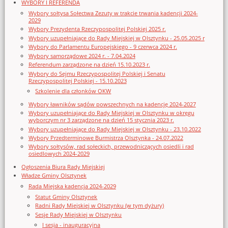
WYBORY I REFERENDA
Wybory sołtysa Sołectwa Zezuty w trakcie trwania kadencji 2024-
2029
Wybory Prezydenta Rzeczypospolitej Polskiej 2025 r.
Wybory uzupełniające do Rady Miejskiej w Olsztynku - 25.05.2025 r
Wybory do Parlamentu Europejskiego - 9 czerwca 2024 r.
Wybory samorządowe 2024 r. - 7.04.2024
Referendum zarządzone na dzień 15.10.2023 r.
Wybory do Sejmu Rzeczypospolitej Polskiej i Senatu
Rzeczypospolitej Polskiej - 15.10.2023
Szkolenie dla członków OKW
Wybory ławników sądów powszechnych na kadencję 2024-2027
Wybory uzupełniające do Rady Miejskiej w Olsztynku w okręgu
wyborczym nr 3 zarządzone na dzień 15 stycznia 2023 r.
Wybory uzupełniające do Rady Miejskiej w Olsztynku - 23.10.2022
Wybory Przedterminowe Burmistrza Olsztynka - 24.07.2022
Wybory sołtysów, rad sołeckich, przewodniczących osiedli i rad
osiedlowych 2024-2029
Ogłoszenia Biura Rady Miejskiej
Władze Gminy Olsztynek
Rada Miejska kadencja 2024-2029
Statut Gminy Olsztynek
Radni Rady Miejskiej w Olsztynku (w tym dyżury)
Sesje Rady Miejskiej w Olsztynku
I sesja - inauguracyjna