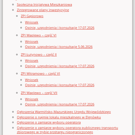
Społeczna Inicjatywa Mieszkaniowa
Zintegrowane plany inwestycyjne
ZPI Gąsiorowo
Wniosek
Opinie, uzgodnienia i konsultacje 17.07.2026
ZPI Waplewo – część VI
Wniosek
Opinie, uzgodnienia i konsultacje 5.06.2026
ZPI Łutynowo – część II
Wniosek
Opinie, uzgodnienia i konsultacje 17.07.2026
ZPI Witramowo – część VI
Wniosek
Opinie, uzgodnienia i konsultacje 17.07.2026
ZPI Waplewo – część VII
Wniosek
Opinie, uzgodnienia i konsultacje 17.07.2026
Ogłoszenia Warmińsko-Mazurskiego Urzędu Wojewódzkiego
Ogłoszenie o najmie lokalu mieszkalnego w Elgnówku
Ogłoszenie o zamiarze wyboru operatora
Ogłoszenie o zamiarze wyboru operatora publicznego transportu
zbiorowego w trybie przetargu nieograniczonego