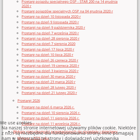
Przetarg pojazdu specjalnego OSP - STAR 200 na 14 grudnia
2020 r
Przetarg pojazdów specjalnych OSP na 04 grudnia 2020 r
Przetarg na dzień 10 listopada 2020 r
Przetarg na dzień 9 listopada 2020 r
Przetargi na dzień 9 października 2020 r
Przetargi na dzień 7 września 2020 r
Przetargi na dzień 28 sierpnia 2020 r
Przetargi na dzień 7 sierpnia 2020
Przetargi na dzień 17 lipca 2020 r
Przetarg na dzień 10 lipca 2020 r
Przetarg na dzień 26 czerwca 2020 r
Przetargi na dzień 19 czerwca 2020 r
Przetargi na dzień 3 kwietnia 2020 r
Przetarg na dzień 30 marca 2020 r
Przetarg na dzień 23 marca 2020 r
Przetarg na dzień 28 lutego 2020 r
Przetargi na dzień 21 lutego 2020 r
Przetargi 2026
Przetarg na dzień 6 marca 2026 r.
Przetargi na dzień 10 sierpnia 2026 r.
Przetarg na dzień 11 sierpnia 2026 r.
We use cookies
Przetarg na dzień 11 września 2026 r.
Na naszej stronie internetowej używamy plików cookie. Niektóre
Wykazy nieruchomości przeznaczonych do sprzedaży i dzierżawy
z nich są niezbędne dla funkcjonowania strony, inne pomagają
nam w ulepszaniu tej strony i doświadczeń użytkownika
Wykazy z 2026 roku