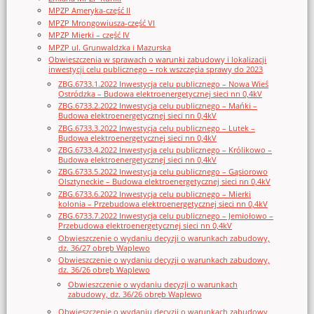
MPZP Ameryka-część II
MPZP Mrongowiusza-część VI
MPZP Mierki – część IV
MPZP ul. Grunwaldzka i Mazurska
Obwieszczenia w sprawach o warunki zabudowy i lokalizacji
inwestycji celu publicznego – rok wszczęcia sprawy do 2023
ZBG.6733.1.2022 Inwestycja celu publicznego – Nowa Wieś
Ostródzka – Budowa elektroenergetycznej sieci nn 0,4kV
ZBG.6733.2.2022 Inwestycja celu publicznego – Mańki –
Budowa elektroenergetycznej sieci nn 0,4kV
ZBG.6733.3.2022 Inwestycja celu publicznego – Lutek –
Budowa elektroenergetycznej sieci nn 0,4kV
ZBG.6733.4.2022 Inwestycja celu publicznego – Królikowo –
Budowa elektroenergetycznej sieci nn 0,4kV
ZBG.6733.5.2022 Inwestycja celu publicznego – Gąsiorowo
Olsztyneckie – Budowa elektroenergetycznej sieci nn 0,4kV
ZBG.6733.6.2022 Inwestycja celu publicznego – Mierki
kolonia – Przebudowa elektroenergetycznej sieci nn 0,4kV
ZBG.6733.7.2022 Inwestycja celu publicznego – Jemiołowo –
Przebudowa elektroenergetycznej sieci nn 0,4kV
Obwieszczenie o wydaniu decyzji o warunkach zabudowy,
dz. 36/27 obręb Waplewo
Obwieszczenie o wydaniu decyzji o warunkach zabudowy,
dz. 36/26 obręb Waplewo
Obwieszczenie o wydaniu decyzji o warunkach
zabudowy, dz. 36/26 obręb Waplewo
Obwieszczenie o wydaniu decyzji o warunkach zabudowy,