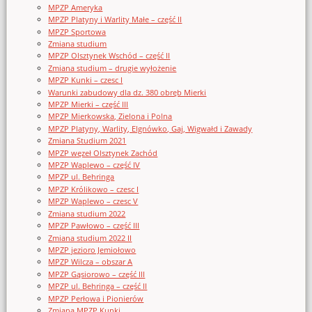
MPZP Ameryka
MPZP Platyny i Warlity Małe – część II
MPZP Sportowa
Zmiana studium
MPZP Olsztynek Wschód – część II
Zmiana studium – drugie wyłożenie
MPZP Kunki – czesc I
Warunki zabudowy dla dz. 380 obręb Mierki
MPZP Mierki – część III
MPZP Mierkowska, Zielona i Polna
MPZP Platyny, Warlity, Elgnówko, Gaj, Wigwałd i Zawady
Zmiana Studium 2021
MPZP węzeł Olsztynek Zachód
MPZP Waplewo – część IV
MPZP ul. Behringa
MPZP Królikowo – czesc I
MPZP Waplewo – czesc V
Zmiana studium 2022
MPZP Pawłowo – część III
Zmiana studium 2022 II
MPZP jezioro Jemiołowo
MPZP Wilcza – obszar A
MPZP Gąsiorowo – część III
MPZP ul. Behringa – część II
MPZP Perłowa i Pionierów
Zmiana MPZP Kunki