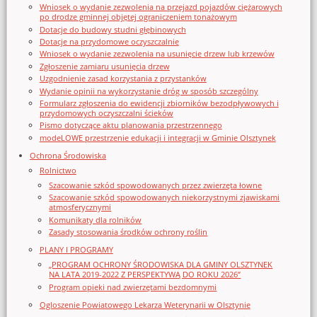
Wniosek o wydanie zezwolenia na przejazd pojazdów ciężarowych
po drodze gminnej objętej ograniczeniem tonażowym
Dotacje do budowy studni głębinowych
Dotacje na przydomowe oczyszczalnie
Wniosek o wydanie zezwolenia na usunięcie drzew lub krzewów
Zgłoszenie zamiaru usunięcia drzew
Uzgodnienie zasad korzystania z przystanków
Wydanie opinii na wykorzystanie dróg w sposób szczególny
Formularz zgłoszenia do ewidencji zbiorników bezodpływowych i
przydomowych oczyszczalni ścieków
Pismo dotyczące aktu planowania przestrzennego
modeLOWE przestrzenie edukacji i integracji w Gminie Olsztynek
Ochrona Środowiska
Rolnictwo
Szacowanie szkód spowodowanych przez zwierzęta łowne
Szacowanie szkód spowodowanych niekorzystnymi zjawiskami
atmosferycznymi
Komunikaty dla rolników
Zasady stosowania środków ochrony roślin
PLANY I PROGRAMY
„PROGRAM OCHRONY ŚRODOWISKA DLA GMINY OLSZTYNEK
NA LATA 2019-2022 Z PERSPEKTYWĄ DO ROKU 2026”
Program opieki nad zwierzętami bezdomnymi
Ogloszenie Powiatowego Lekarza Weterynarii w Olsztynie