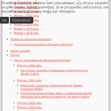
(Tracking Cookies). Możesz sam zdecydować, czy chcesz zezwolić
Wykazy z 2025 roku
na pliki cookie. Należy pamiętać, że w przypadku odrzucenia, nie
Wykazy z 2024 roku
wszystkie funkcje strony mogą być dostępne.
Wykazy z 2023 roku
Wykazy z 2022 roku
OK
ODMAWIAĆ
Wykazy z 2021 roku
Wykazy z 2020 roku
Wykazy z 2019 roku
Wykazy z 2018 roku
Dostęp do informacji publicznej
Ponowne wykorzystanie informacji publicznej
Skargi i wnioski
Petycje
Petycje skierowane do Burmistrza Olsztynka
Petycje z 2020 roku
Petycja dot. poprawy infrastruktury drogi gminnej nr
281409_5.0014
Petycje z 2021 roku
Petycja dot. konkursu: Rodzinne Miejsce Zabaw -
Podwórko NIVEA
Petycja dotycząca poprawy stanu i oznakowania dwóch
odcinków dróg gminnych biegących do granicy gminy
Petycje z 2022 roku
Petycje z 2023 roku