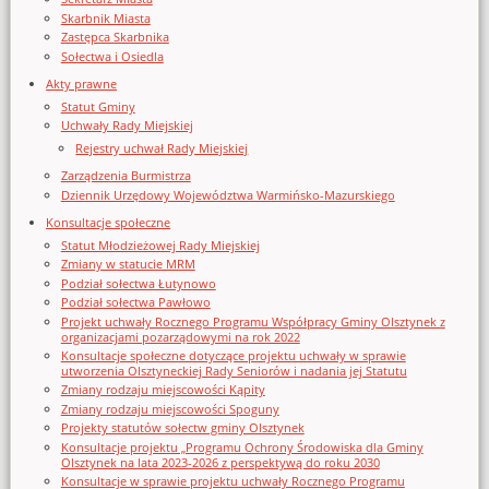
Skarbnik Miasta
Zastępca Skarbnika
Sołectwa i Osiedla
Akty prawne
Statut Gminy
Uchwały Rady Miejskiej
Rejestry uchwał Rady Miejskiej
Zarządzenia Burmistrza
Dziennik Urzędowy Województwa Warmińsko-Mazurskiego
Konsultacje społeczne
Statut Młodzieżowej Rady Miejskiej
Zmiany w statucie MRM
Podział sołectwa Łutynowo
Podział sołectwa Pawłowo
Projekt uchwały Rocznego Programu Współpracy Gminy Olsztynek z
organizacjami pozarządowymi na rok 2022
Konsultacje społeczne dotyczące projektu uchwały w sprawie
utworzenia Olsztyneckiej Rady Seniorów i nadania jej Statutu
Zmiany rodzaju miejscowości Kąpity
Zmiany rodzaju miejscowości Spoguny
Projekty statutów sołectw gminy Olsztynek
Konsultacje projektu „Programu Ochrony Środowiska dla Gminy
Olsztynek na lata 2023-2026 z perspektywą do roku 2030
Konsultacje w sprawie projektu uchwały Rocznego Programu