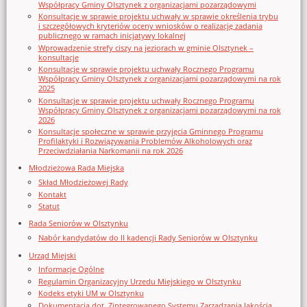
Współpracy Gminy Olsztynek z organizacjami pozarządowymi
Konsultacje w sprawie projektu uchwały w sprawie określenia trybu
i szczegółowych kryteriów oceny wniosków o realizację zadania
publicznego w ramach inicjatywy lokalnej
Wprowadzenie strefy ciszy na jeziorach w gminie Olsztynek –
konsultacje
Konsultacje w sprawie projektu uchwały Rocznego Programu
Współpracy Gminy Olsztynek z organizacjami pozarządowymi na rok
2025
Konsultacje w sprawie projektu uchwały Rocznego Programu
Współpracy Gminy Olsztynek z organizacjami pozarządowymi na rok
2026
Konsultacje społeczne w sprawie przyjęcia Gminnego Programu
Profilaktyki i Rozwiązywania Problemów Alkoholowych oraz
Przeciwdziałania Narkomanii na rok 2026
Młodzieżowa Rada Miejska
Skład Młodzieżowej Rady
Kontakt
Statut
Rada Seniorów w Olsztynku
Nabór kandydatów do II kadencji Rady Seniorów w Olsztynku
Urząd Miejski
Informacje Ogólne
Regulamin Organizacyjny Urzedu Miejskiego w Olsztynku
Kodeks etyki UM w Olsztynku
Dokumentacja dot. Zintegrowanego Systemu Zarządzania Jakością