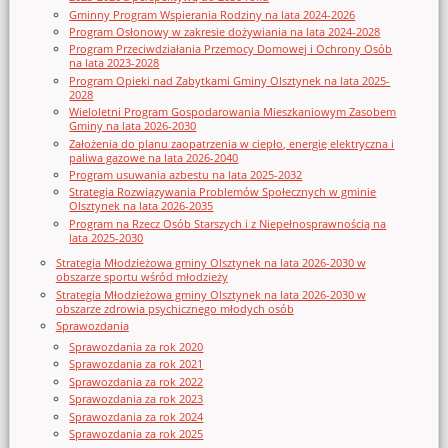
Gminny Program Wspierania Rodziny na lata 2024-2026
Program Osłonowy w zakresie dożywiania na lata 2024-2028
Program Przeciwdziałania Przemocy Domowej i Ochrony Osób
na lata 2023-2028
Program Opieki nad Zabytkami Gminy Olsztynek na lata 2025-
2028
Wieloletni Program Gospodarowania Mieszkaniowym Zasobem
Gminy na lata 2026-2030
Założenia do planu zaopatrzenia w ciepło, energię elektryczna i
paliwa gazowe na lata 2026-2040
Program usuwania azbestu na lata 2025-2032
Strategia Rozwiązywania Problemów Społecznych w gminie
Olsztynek na lata 2026-2035
Program na Rzecz Osób Starszych i z Niepełnosprawnością na
lata 2025-2030
Strategia Młodzieżowa gminy Olsztynek na lata 2026-2030 w
obszarze sportu wśród młodzieży
Strategia Młodzieżowa gminy Olsztynek na lata 2026-2030 w
obszarze zdrowia psychicznego młodych osób
Sprawozdania
Sprawozdania za rok 2020
Sprawozdania za rok 2021
Sprawozdania za rok 2022
Sprawozdania za rok 2023
Sprawozdania za rok 2024
Sprawozdania za rok 2025