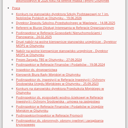
alkoholowych w 2026 roku na terenie miasta i gminy Olsztynek
Praca
Konkurs na stanowisko dyrektora Szkoły Podstawowej nr 1 im.
Noblistów Polskich w Olsztynku - 19.06.2026
Dyrektor Zespołu Szkolno-Przedszkolnego w Waplewie - 14.08.2025
Referent w Biurze Obsługi Interesanta w Referacie Organizacyjnym
Podinspektor w Referacie Gospodarki Nieruchomościami i
Planowania - 24.02.2025
Drugi nabór na wolne kierownicze stanowisko urzędnicze - Dyrektor
MOPS w Olsztynku
Nabór na wolne kierownicze stanowisko urzędnicze - Dyrektor
MOPS w Olsztynku
Prezes Zarządu TBS w Olsztynku - 27.09.2024
Podinspektor w Referacie Finansów i Podatków - 19.08.2024
Inspektor ds. drogownictwa
Kierownik Biura Rady Miejskiej w Olsztynku
Podinspektor ds. inwestycji w Referacie Inwestycji i Ochrony
Środowiska Urzędu Miejskiego w Olsztynku - 25.09.2023
Konkurs na stanowisko dyrektora Przedszkola Miejskiego w
Olsztynku
Podinspektor ds. gospodarki wodno-ściekowej w Referacie
Inwestycji i Ochrony Środowiska - umowa na zastępstwo
Podinspektor w Referacie Finansów i Podatków w Urzędzie
Miejskim w Olsztynku
Podinspektor/inspektor w Referacie Promocji
Podinspektor ds. obronnych, obrony cywilnej i zarządzania
kryzysowego