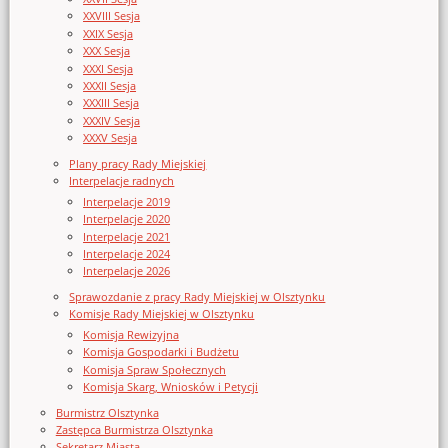
XXVIII Sesja
XXIX Sesja
XXX Sesja
XXXI Sesja
XXXII Sesja
XXXIII Sesja
XXXIV Sesja
XXXV Sesja
Plany pracy Rady Miejskiej
Interpelacje radnych
Interpelacje 2019
Interpelacje 2020
Interpelacje 2021
Interpelacje 2024
Interpelacje 2026
Sprawozdanie z pracy Rady Miejskiej w Olsztynku
Komisje Rady Miejskiej w Olsztynku
Komisja Rewizyjna
Komisja Gospodarki i Budżetu
Komisja Spraw Społecznych
Komisja Skarg, Wniosków i Petycji
Burmistrz Olsztynka
Zastępca Burmistrza Olsztynka
Sekretarz Miasta