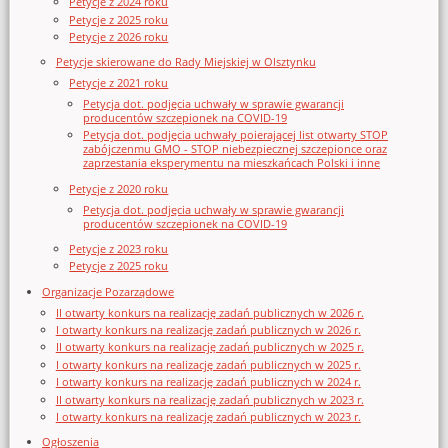
Petycje z 2024 roku
Petycje z 2025 roku
Petycje z 2026 roku
Petycje skierowane do Rady Miejskiej w Olsztynku
Petycje z 2021 roku
Petycja dot. podjęcia uchwały w sprawie gwarancji
producentów szczepionek na COVID-19
Petycja dot. podjęcia uchwały poierającej list otwarty STOP
zabójczenmu GMO - STOP niebezpiecznej szczepionce oraz
zaprzestania eksperymentu na mieszkańcach Polski i inne
Petycje z 2020 roku
Petycja dot. podjęcia uchwały w sprawie gwarancji
producentów szczepionek na COVID-19
Petycje z 2023 roku
Petycje z 2025 roku
Organizacje Pozarządowe
II otwarty konkurs na realizację zadań publicznych w 2026 r.
I otwarty konkurs na realizację zadań publicznych w 2026 r.
II otwarty konkurs na realizację zadań publicznych w 2025 r.
I otwarty konkurs na realizację zadań publicznych w 2025 r.
I otwarty konkurs na realizację zadań publicznych w 2024 r.
II otwarty konkurs na realizację zadań publicznych w 2023 r.
I otwarty konkurs na realizację zadań publicznych w 2023 r.
Ogłoszenia