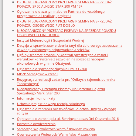
DRUGI NIEOGRANICZONY PRZETARG PISEMNY NA SPRZEDAŻ
POJAZDU SPECJALNEGO STAR 200 PM 18P
Ogłoszenie o otwartym naborze Partnera do wspólnego
przygotowania i realizacji projektu
DRUGI NIEOGRANICZONY PRZETARG PISEMNY NA SPRZEDAŻ
POJAZDU OSOBOWEGO FIAT DOBLO
NIEOGRANICZONY PRZETARG PISEMNY NA SPRZEDAŻ POJAZDU
OSOBOWEGO FIAT DOBLO
Instytut Meteorologii i Gospodarki Wodnej
Decyzja w sprawie zatwierdzenia taryf dla zbiorowego zaopatrzenia
w wodę i zbiorowego odprowadzania ścieków
Ogólny schemat procedury kontroli przestrzegania zasad i
warunków korzystania z zezwoleń na sprzedaż napojów
alkoholowych w gminie Olsztynek
Ogłoszenie o sprzedaży ciągnika Ursus C-360
MPZP Samagowo – czesc I
Rezygnacja z realizacji zadania pn. "Odkrycie tajemnic pomnika
Tannenbergu"
Nieograniczony Przetargu Pisemny Na Sprzedaż Pojazdu
Specjalnego Marki Star_200
Informacje i komunikaty
Uchwała projekt nowego ustroju szkolnego
Ogłoszenie o zebraniu mieszkańców Sołectwa Drwęck - wybory
sołtysa
Ogłoszenie o zamknięciu ul. Behringa na czas Dni Olsztynka 2016
Pozostałe obwieszczenia
Samorząd Województwa Warmińsko-Mazurskiego
Obwieszczenia Wojewody Warmińsko-Mazurskiego