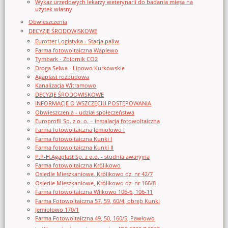
Wykaz urzędowych lekarzy weterynarii do badania mięsa na
użytek własny
Obwieszczenia
DECYZJE ŚRODOWISKOWE
Eurotter Logistyka - Stacja paliw
Farma fotowoltaiczna Waplewo
Tymbark - Zbiornik CO2
Droga Selwa - Lipowo Kurkowskie
Agaplast rozbudowa
Kanalizacja Witramowo
DECYZJE ŚRODOWISKOWE
INFORMACJE O WSZCZĘCIU POSTĘPOWANIA
Obwieszczenia - udział społeczeństwa
Europrofil Sp. z o. o. – instalacja fotowoltaiczna
Farma fotowoltaiczna Jemiołowo I
Farma fotowoltaiczna Kunki I
Farma fotowoltaiczna Kunki II
P.P-H.Agaplast Sp. z o.o. - studnia awaryjna
Farma fotowoltaiczna Królikowo
Osiedle Mieszkaniowe, Królikowo dz. nr 42/7
Osiedle Mieszkaniowe, Królikowo dz. nr 166/8
Farma fotowoltaiczna Wilkowo 106-6, 106-11
Farma Fotowoltaiczna 57, 59, 60/4, obręb Kunki
Jemiołowo 170/1
Farma Fotowoltaiczna 49, 50, 160/5, Pawłowo