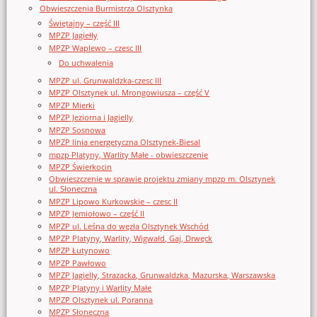
Obwieszczenia Burmistrza Olsztynka
Świętajny – część III
MPZP Jagiełły
MPZP Waplewo – czesc III
Do uchwalenia
MPZP ul. Grunwaldzka-czesc III
MPZP Olsztynek ul. Mrongowiusza – część V
MPZP Mierki
MPZP Jeziorna i Jagielly
MPZP Sosnowa
MPZP linia energetyczna Olsztynek-Biesal
mpzp Platyny, Warlity Małe - obwieszczenie
MPZP Świerkocin
Obwieszczenie w sprawie projektu zmiany mpzp m. Olsztynek
ul. Słoneczna
MPZP Lipowo Kurkowskie – czesc II
MPZP Jemiołowo – część II
MPZP ul. Leśna do węzła Olsztynek Wschód
MPZP Platyny, Warlity, Wigwałd, Gaj, Drwęck
MPZP Łutynowo
MPZP Pawłowo
MPZP Jagielly, Strazacka, Grunwaldzka, Mazurska, Warszawska
MPZP Platyny i Warlity Małe
MPZP Olsztynek ul. Poranna
MPZP Słoneczna