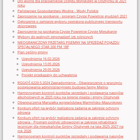
Dni wolne dla pracowników Urzędu Miejskiego w Olsztynku w 2021
roku
Państwowe Gospodarstwo Wodne - Wody Polskie
Zaproszenie na spotkanie - program Czyste Powietrze grudzień 2021
Ogłoszenie o zamiarze wyboru operatora publicznego transportu
zbiorowego
Zaproszenie na spotkania Czyste Powietrze Czyste Mieszkanie
Wybory do walnych zgromadzeń izb rolniczych
NIEOGRANICZONY PRZETARG PISEMNY NA SPRZEDAŻ POJAZDU
SPECJALNEGO STAR 200 PM 18P
Plan ogólny gminy
Uzgodnienia 16.02.2026
Uzgodnienia 13.05.2026
Uzgodnienia 29.05.2026
Projekt przekazany do uchwalenia
RGGIOŚ.6220.5.2024 Zawiadomienie - Obwieszczenie o wszczęciu
postępowania administracyjnego budowa farmy Mielno
Harmonogram kontroli punktów sprzedaży i podawania napojów
alkoholowych w 2025 roku na terenie miasta i gminy Olsztynek
Obwieszczenia Marszałka województwa Warmińsko-Mazurskiego
Konkurs ofert na wybór realizatora zadania w zakresie ochrony
zdrowia
Konkurs ofert na wybór realizatora zadania w zakresie ochrony
zdrowia - Program polityki zdrowotnej w zakresie rehabilitacji
leczniczej dla mieszkańców Gminy Olsztynek na lata 2025-2027 na
rok 2026
Harmonogram kontroli punktów sprzedaży i podawania napojów