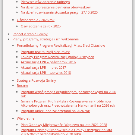
Pierwsze oświadczenie radnego
Na dzień zaprzestania pełnienia obowiązków
Na dzień rozwiązania stosunku pracy - 27.10.2025
Oświadczenia - 2026 rok
Oświadczenia za rok 2025
Raport o stanie Gminy
Plany, programy, strategie i ich wykonanie
Ponadlokalny Program Rewitalizacji Miast Sieci Cittaslow
Program rewitalizacji sieci miast
Lokalny Program Rewitalizacji gminy Olsztynek
Aktualizacja LPR – październik 2016
Aktualizacja LPR – lipiec 2017
Aktualizacja LPR – czerwiec 2018
Strategia Rozwoju Gminy
Roczne
Program współpracy z organizacjami pozarządowymi na 2026
rok
Gminny Program Profilaktyki i Rozwiązywania Problemów
Alkoholowych oraz Przeciwdziałania Narkomanii na 2026 rok
Program opieki nad zwierzętami na 2026 rok
Wieloletnie
Plan Odnowy Miejscowości Waplewo na lata 2021-2028
Program Ochrony Środowiska dla Gminy Olsztynek na lata
2023-2026 z perspektywą do 2030 roku