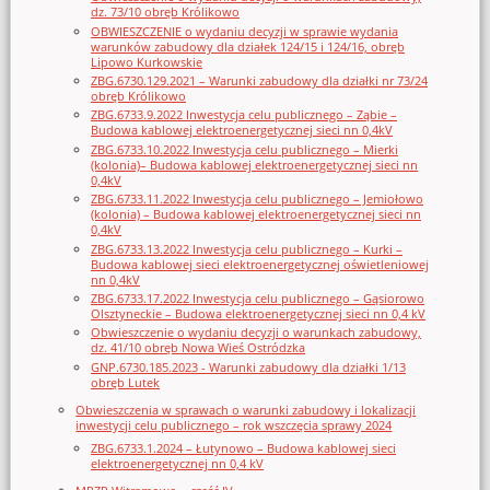
dz. 73/10 obręb Królikowo
OBWIESZCZENIE o wydaniu decyzji w sprawie wydania
warunków zabudowy dla działek 124/15 i 124/16, obręb
Lipowo Kurkowskie
ZBG.6730.129.2021 – Warunki zabudowy dla działki nr 73/24
obręb Królikowo
ZBG.6733.9.2022 Inwestycja celu publicznego – Ząbie –
Budowa kablowej elektroenergetycznej sieci nn 0,4kV
ZBG.6733.10.2022 Inwestycja celu publicznego – Mierki
(kolonia)– Budowa kablowej elektroenergetycznej sieci nn
0,4kV
ZBG.6733.11.2022 Inwestycja celu publicznego – Jemiołowo
(kolonia) – Budowa kablowej elektroenergetycznej sieci nn
0,4kV
ZBG.6733.13.2022 Inwestycja celu publicznego – Kurki –
Budowa kablowej sieci elektroenergetycznej oświetleniowej
nn 0,4kV
ZBG.6733.17.2022 Inwestycja celu publicznego – Gąsiorowo
Olsztyneckie – Budowa elektroenergetycznej sieci nn 0,4 kV
Obwieszczenie o wydaniu decyzji o warunkach zabudowy,
dz. 41/10 obręb Nowa Wieś Ostródzka
GNP.6730.185.2023 - Warunki zabudowy dla działki 1/13
obręb Lutek
Obwieszczenia w sprawach o warunki zabudowy i lokalizacji
inwestycji celu publicznego – rok wszczęcia sprawy 2024
ZBG.6733.1.2024 – Łutynowo – Budowa kablowej sieci
elektroenergetycznej nn 0,4 kV