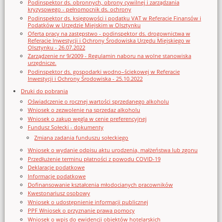
Podinspektor ds. obronnych, obrony cywilnej i zarządzania
kryzysowego - pełnomocnik ds. ochrony
Podinspektor ds. księgowości i podatku VAT w Referacie Finansów i
Podatków w Urzędzie Miejskim w Olsztynku
Oferta pracy na zastępstwo - podinspektor ds. drogownictwa w
Referacie Inwestycji i Ochrony Środowiska Urzędu Miejskiego w
Olsztynku - 26.07.2022
Zarządzenie nr 9/2009 - Regulamin naboru na wolne stanowiska
urzędnicze.
Podinspektor ds. gospodarki wodno–ściekowej w Referacie
Inwestycji i Ochrony Środowiska - 25.10.2022
Druki do pobrania
Oświadczenie o rocznej wartości sprzedanego alkoholu
Wniosek o zezwolenie na sprzedaz alkoholu
Wniosek o zakup węgla w cenie preferencyjnej
Fundusz Sołecki - dokumenty
Zmiana zadania funduszu sołeckiego
Wniosek o wydanie odpisu aktu urodzenia, małżeństwa lub zgonu
Przedłużenie terminu płatności z powodu COVID-19
Deklaracje podatkowe
Informacje podatkowe
Dofinansowanie kształcenia młodocianych pracowników
Kwestonariusz osobowy
Wniosek o udostępnienie informacji publicznej
PPF Wniosek o przyznanie prawa pomocy
Wniosek o wpis do ewidencji obiektów hotelarskich