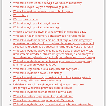
Wniosek o przeniesienie decyzji o warunkach zabudowy
Wniosek o wypis i wyrys z miejscowego planu
Wniosek o wydanie zaświadczenia o braku planu
Wzor_oferty
Wzor_sprawozdania
Wniosek o wykup lokalu użytkowego
Wniosek o wykup lokalu mieszkalnego
Wnisek o wydanie zezwolenia na wykreślenie hipoteki z KW
Wniosek o nadanie numeru porządkowego nieruchomości
Wniosek o wydanie zezwolenia na lokalizację w pasie drogowym
obiektów budowlanych lub urządzeń niezwiązanych z potrzebami
zarządzania drogami lub potrzebami ruchu drogowego oraz reklam
Wniosek o wydanie zezwolenia na zajęcie pasa drogowego w celu
umieszczenia urządzeń infrastruktury technicznej niezwiązanych z
potrzebami zarządzania drogami lub potrzebami ruchu drogowego
Wniosek o wydanie zezwolenia na zajęcie pasa drogowego drogi
gminnej w celu prowadzenia robót
Wniosek o uzgodnienie lokalizacji/przebudowy zjazdu
Wniosek o wydanie dowodu osobistego
Wniosek o wydanie decyzji o ustalenie lokalizacji inwestycji celu
publicznego albo warunków zabudowy
Udzielenia licencji na wykonywanie krajowego transportu
drogowego w zakresie przewozu osób taksówką
Wniosek o wydanie zaświadczenia o rewitalizacji
Wniosek o dotację z programu Ciepłe Mieszkanie
Wniosek o płatność z programu Ciepłe Mieszkanie
Wniosek o wydanie decyzji o środowiskowych uwarunkowaniach