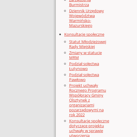
Burmistrza
Dziennik Urzędowy
Województwa
Warmińsko-
Mazurskiego
Konsultacje społeczne
Statut Młodzieżowej
Rady Miejskiej
Zmiany w statucie
MRM
Podział sołectwa
Łutynowo
Podział sołectwa
Pawłowo
Projekt uchwały
Rocznego Programu
Współpracy Gminy
Olsztynek z
organizacjami
pozarządowymi na
rok 2022
Konsultacje społeczne
dotyczące projektu
uchwały w sprawie
utworzenia