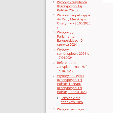
Wybory Prezydenta
Rzeczypospolitej
Polskiej 2025 r.
Wybory uzupełniające
do Rady Miejskiej w
Olsztynku - 25.05.2025
r
Wybory do
Parlamentu
Europejskiego - 9
czerwca 2024 r.
Wybory
samorządowe 2024 r.
- 7.04.2024
Referendum
zarządzone na dzień
15.10.2023 r.
Wybory do Sejmu
Rzeczypospolitej
Polskiej i Senatu
Rzeczypospolitej
Polskiej - 15.10.2023
Szkolenie dla
członków OKW
Wybory ławników