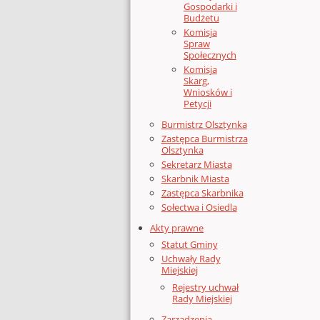
Gospodarki i
Budżetu
Komisja
Spraw
Społecznych
Komisja
Skarg,
Wniosków i
Petycji
Burmistrz Olsztynka
Zastępca Burmistrza
Olsztynka
Sekretarz Miasta
Skarbnik Miasta
Zastępca Skarbnika
Sołectwa i Osiedla
Akty prawne
Statut Gminy
Uchwały Rady
Miejskiej
Rejestry uchwał
Rady Miejskiej
Zarządzenia