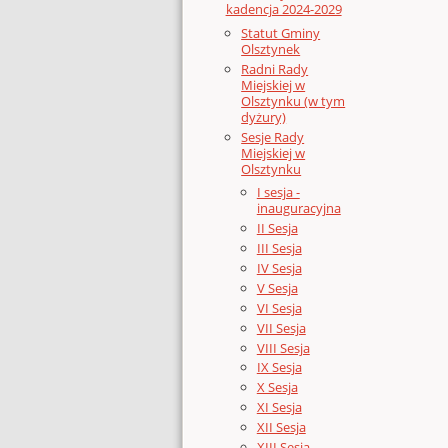
kadencja 2024-2029
Statut Gminy
Olsztynek
Radni Rady
Miejskiej w
Olsztynku (w tym
dyżury)
Sesje Rady
Miejskiej w
Olsztynku
I sesja -
inauguracyjna
II Sesja
III Sesja
IV Sesja
V Sesja
VI Sesja
VII Sesja
VIII Sesja
IX Sesja
X Sesja
XI Sesja
XII Sesja
XIII Sesja