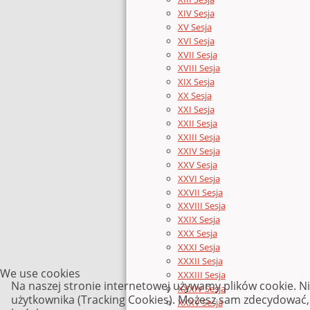
XIV Sesja
XV Sesja
XVI Sesja
XVII Sesja
XVIII Sesja
XIX Sesja
XX Sesja
XXI Sesja
XXII Sesja
XXIII Sesja
XXIV Sesja
XXV Sesja
XXVI Sesja
XXVII Sesja
XXVIII Sesja
XXIX Sesja
XXX Sesja
XXXI Sesja
XXXII Sesja
We use cookies
XXXIII Sesja
Na naszej stronie internetowej używamy plików cookie. N
XXXIV Sesja
użytkownika (Tracking Cookies). Możesz sam zdecydować, c
XXXV Sesja