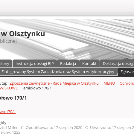
S
 w Olsztynku
blicznej
efony
Instrukcja obsługi BIP
Redakcja
Kontakt
Deklaracja dostę
Zintegrowany System Zarządzania oraz System Antykorupcyjny
Zgłosze
a)
zawartości
tutaj:
Zgłoszenia zewnętrzne - Rada Miejska w Olsztynku
MENU
Ochrona
WISKOWE
Jemiołowo 170/1
ołowo 170/1
owo 170/1
góły
ztof Miller
Opublikowano: 17 sierpień 2020
Utworzono: 17 sierpień 
słony: 1222