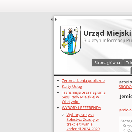
UDOSTĘPNIJ
Urząd Miejski
Biuletyn Informacji Pu
Menu główne
Strona główna
Tel
Dodatkowe zasoby (lewa kolumn
Zgromadzenia publiczne
Głównej 
Jesteś 
Karty Usług
ŚRODO
Transmisja oraz nagrania
Jemi
Sesji Rady Miejskiej w
Olsztynku
WYBORY I REFERENDA
Jemioł
Wybory sołtysa
Sołectwa Zezuty w
Szcze
trakcie trwania
Krzys
kadencji 2024-2029
Od