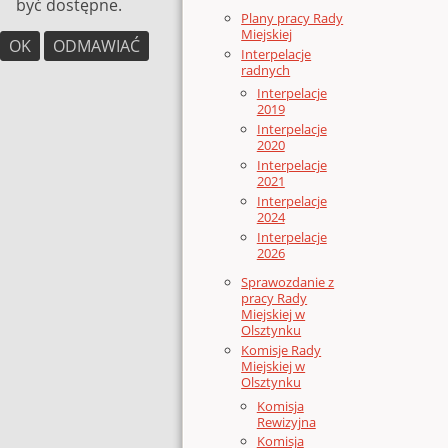
być dostępne.
Plany pracy Rady
Miejskiej
OK
ODMAWIAĆ
Interpelacje
radnych
Interpelacje
2019
Interpelacje
2020
Interpelacje
2021
Interpelacje
2024
Interpelacje
2026
Sprawozdanie z
pracy Rady
Miejskiej w
Olsztynku
Komisje Rady
Miejskiej w
Olsztynku
Komisja
Rewizyjna
Komisja