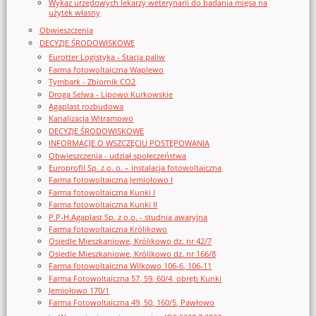
Wykaz urzędowych lekarzy weterynarii do badania mięsa na
użytek własny
Obwieszczenia
DECYZJE ŚRODOWISKOWE
Eurotter Logistyka - Stacja paliw
Farma fotowoltaiczna Waplewo
Tymbark - Zbiornik CO2
Droga Selwa - Lipowo Kurkowskie
Agaplast rozbudowa
Kanalizacja Witramowo
DECYZJE ŚRODOWISKOWE
INFORMACJE O WSZCZĘCIU POSTĘPOWANIA
Obwieszczenia - udział społeczeństwa
Europrofil Sp. z o. o. – instalacja fotowoltaiczna
Farma fotowoltaiczna Jemiołowo I
Farma fotowoltaiczna Kunki I
Farma fotowoltaiczna Kunki II
P.P-H.Agaplast Sp. z o.o. - studnia awaryjna
Farma fotowoltaiczna Królikowo
Osiedle Mieszkaniowe, Królikowo dz. nr 42/7
Osiedle Mieszkaniowe, Królikowo dz. nr 166/8
Farma fotowoltaiczna Wilkowo 106-6, 106-11
Farma Fotowoltaiczna 57, 59, 60/4, obręb Kunki
Jemiołowo 170/1
Farma Fotowoltaiczna 49, 50, 160/5, Pawłowo