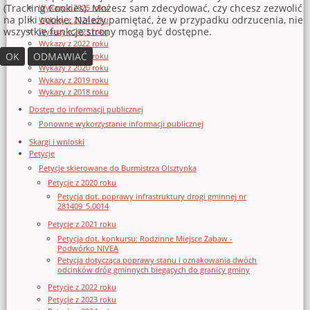
(Tracking Cookies). Możesz sam zdecydować, czy chcesz zezwolić
Wykazy z 2025 roku
na pliki cookie. Należy pamiętać, że w przypadku odrzucenia, nie
Wykazy z 2024 roku
wszystkie funkcje strony mogą być dostępne.
Wykazy z 2023 roku
Wykazy z 2022 roku
OK
ODMAWIAĆ
Wykazy z 2021 roku
Wykazy z 2020 roku
Wykazy z 2019 roku
Wykazy z 2018 roku
Dostęp do informacji publicznej
Ponowne wykorzystanie informacji publicznej
Skargi i wnioski
Petycje
Petycje skierowane do Burmistrza Olsztynka
Petycje z 2020 roku
Petycja dot. poprawy infrastruktury drogi gminnej nr
281409_5.0014
Petycje z 2021 roku
Petycja dot. konkursu: Rodzinne Miejsce Zabaw -
Podwórko NIVEA
Petycja dotycząca poprawy stanu i oznakowania dwóch
odcinków dróg gminnych biegących do granicy gminy
Petycje z 2022 roku
Petycje z 2023 roku