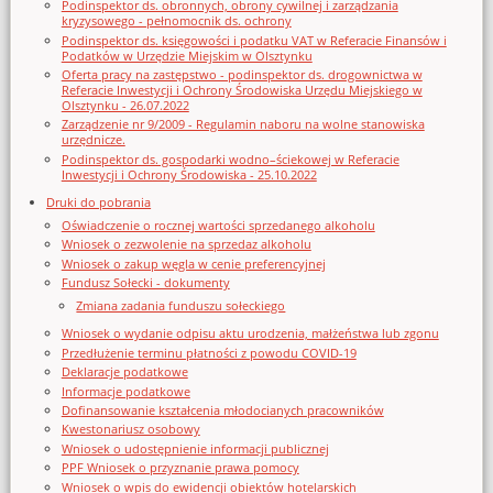
Podinspektor ds. obronnych, obrony cywilnej i zarządzania
kryzysowego - pełnomocnik ds. ochrony
Podinspektor ds. księgowości i podatku VAT w Referacie Finansów i
Podatków w Urzędzie Miejskim w Olsztynku
Oferta pracy na zastępstwo - podinspektor ds. drogownictwa w
Referacie Inwestycji i Ochrony Środowiska Urzędu Miejskiego w
Olsztynku - 26.07.2022
Zarządzenie nr 9/2009 - Regulamin naboru na wolne stanowiska
urzędnicze.
Podinspektor ds. gospodarki wodno–ściekowej w Referacie
Inwestycji i Ochrony Środowiska - 25.10.2022
Druki do pobrania
Oświadczenie o rocznej wartości sprzedanego alkoholu
Wniosek o zezwolenie na sprzedaz alkoholu
Wniosek o zakup węgla w cenie preferencyjnej
Fundusz Sołecki - dokumenty
Zmiana zadania funduszu sołeckiego
Wniosek o wydanie odpisu aktu urodzenia, małżeństwa lub zgonu
Przedłużenie terminu płatności z powodu COVID-19
Deklaracje podatkowe
Informacje podatkowe
Dofinansowanie kształcenia młodocianych pracowników
Kwestonariusz osobowy
Wniosek o udostępnienie informacji publicznej
PPF Wniosek o przyznanie prawa pomocy
Wniosek o wpis do ewidencji obiektów hotelarskich