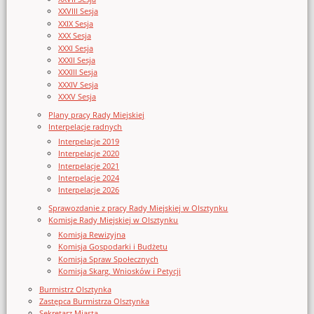
XXVIII Sesja
XXIX Sesja
XXX Sesja
XXXI Sesja
XXXII Sesja
XXXIII Sesja
XXXIV Sesja
XXXV Sesja
Plany pracy Rady Miejskiej
Interpelacje radnych
Interpelacje 2019
Interpelacje 2020
Interpelacje 2021
Interpelacje 2024
Interpelacje 2026
Sprawozdanie z pracy Rady Miejskiej w Olsztynku
Komisje Rady Miejskiej w Olsztynku
Komisja Rewizyjna
Komisja Gospodarki i Budżetu
Komisja Spraw Społecznych
Komisja Skarg, Wniosków i Petycji
Burmistrz Olsztynka
Zastępca Burmistrza Olsztynka
Sekretarz Miasta