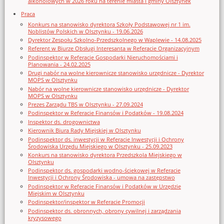
alkoholowych w 2026 roku na terenie miasta i gminy Olsztynek
Praca
Konkurs na stanowisko dyrektora Szkoły Podstawowej nr 1 im.
Noblistów Polskich w Olsztynku - 19.06.2026
Dyrektor Zespołu Szkolno-Przedszkolnego w Waplewie - 14.08.2025
Referent w Biurze Obsługi Interesanta w Referacie Organizacyjnym
Podinspektor w Referacie Gospodarki Nieruchomościami i
Planowania - 24.02.2025
Drugi nabór na wolne kierownicze stanowisko urzędnicze - Dyrektor
MOPS w Olsztynku
Nabór na wolne kierownicze stanowisko urzędnicze - Dyrektor
MOPS w Olsztynku
Prezes Zarządu TBS w Olsztynku - 27.09.2024
Podinspektor w Referacie Finansów i Podatków - 19.08.2024
Inspektor ds. drogownictwa
Kierownik Biura Rady Miejskiej w Olsztynku
Podinspektor ds. inwestycji w Referacie Inwestycji i Ochrony
Środowiska Urzędu Miejskiego w Olsztynku - 25.09.2023
Konkurs na stanowisko dyrektora Przedszkola Miejskiego w
Olsztynku
Podinspektor ds. gospodarki wodno-ściekowej w Referacie
Inwestycji i Ochrony Środowiska - umowa na zastępstwo
Podinspektor w Referacie Finansów i Podatków w Urzędzie
Miejskim w Olsztynku
Podinspektor/inspektor w Referacie Promocji
Podinspektor ds. obronnych, obrony cywilnej i zarządzania
kryzysowego