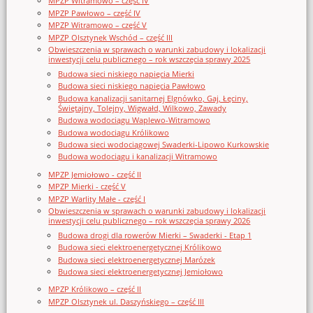
MPZP Witramowo – część IV
MPZP Pawłowo – część IV
MPZP Witramowo – część V
MPZP Olsztynek Wschód – część III
Obwieszczenia w sprawach o warunki zabudowy i lokalizacji
inwestycji celu publicznego – rok wszczęcia sprawy 2025
Budowa sieci niskiego napięcia Mierki
Budowa sieci niskiego napięcia Pawłowo
Budowa kanalizacji sanitarnej Elgnówko, Gaj, Łęciny,
Świętajny, Tolejny, Wigwałd, Wilkowo, Zawady
Budowa wodociągu Waplewo-Witramowo
Budowa wodociągu Królikowo
Budowa sieci wodociągowej Swaderki-Lipowo Kurkowskie
Budowa wodociągu i kanalizacji Witramowo
MPZP Jemiołowo - część II
MPZP Mierki - część V
MPZP Warlity Małe - część I
Obwieszczenia w sprawach o warunki zabudowy i lokalizacji
inwestycji celu publicznego – rok wszczęcia sprawy 2026
Budowa drogi dla rowerów Mierki – Swaderki - Etap 1
Budowa sieci elektroenergetycznej Królikowo
Budowa sieci elektroenergetycznej Marózek
Budowa sieci elektroenergetycznej Jemiołowo
MPZP Królikowo – część II
MPZP Olsztynek ul. Daszyńskiego – część III