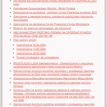
Dni wolne dla pracowników Urzędu Miejskiego w Olsztynku w 2021
roku
Państwowe Gospodarstwo Wodne - Wody Polskie
Zaproszenie na spotkanie - program Czyste Powietrze grudzień 2021
Ogłoszenie o zamiarze wyboru operatora publicznego transportu
zbiorowego
Zaproszenie na spotkania Czyste Powietrze Czyste Mieszkanie
Wybory do walnych zgromadzeń izb rolniczych
NIEOGRANICZONY PRZETARG PISEMNY NA SPRZEDAŻ POJAZDU
SPECJALNEGO STAR 200 PM 18P
Plan ogólny gminy
Uzgodnienia 16.02.2026
Uzgodnienia 13.05.2026
Uzgodnienia 29.05.2026
Projekt przekazany do uchwalenia
RGGIOŚ.6220.5.2024 Zawiadomienie - Obwieszczenie o wszczęciu
postępowania administracyjnego budowa farmy Mielno
Harmonogram kontroli punktów sprzedaży i podawania napojów
alkoholowych w 2025 roku na terenie miasta i gminy Olsztynek
Obwieszczenia Marszałka województwa Warmińsko-Mazurskiego
Konkurs ofert na wybór realizatora zadania w zakresie ochrony
zdrowia
Konkurs ofert na wybór realizatora zadania w zakresie ochrony
zdrowia - Program polityki zdrowotnej w zakresie rehabilitacji
leczniczej dla mieszkańców Gminy Olsztynek na lata 2025-2027 na
rok 2026
Harmonogram kontroli punktów sprzedaży i podawania napojów