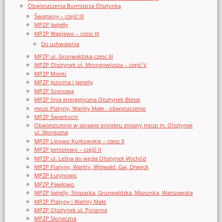
Obwieszczenia Burmistrza Olsztynka
Świętajny – część III
MPZP Jagiełły
MPZP Waplewo – czesc III
Do uchwalenia
MPZP ul. Grunwaldzka-czesc III
MPZP Olsztynek ul. Mrongowiusza – część V
MPZP Mierki
MPZP Jeziorna i Jagielly
MPZP Sosnowa
MPZP linia energetyczna Olsztynek-Biesal
mpzp Platyny, Warlity Małe - obwieszczenie
MPZP Świerkocin
Obwieszczenie w sprawie projektu zmiany mpzp m. Olsztynek
ul. Słoneczna
MPZP Lipowo Kurkowskie – czesc II
MPZP Jemiołowo – część II
MPZP ul. Leśna do węzła Olsztynek Wschód
MPZP Platyny, Warlity, Wigwałd, Gaj, Drwęck
MPZP Łutynowo
MPZP Pawłowo
MPZP Jagielly, Strazacka, Grunwaldzka, Mazurska, Warszawska
MPZP Platyny i Warlity Małe
MPZP Olsztynek ul. Poranna
MPZP Słoneczna