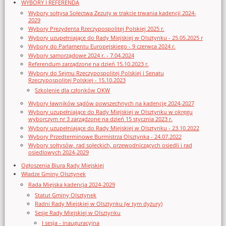
WYBORY I REFERENDA
Wybory sołtysa Sołectwa Zezuty w trakcie trwania kadencji 2024-
2029
Wybory Prezydenta Rzeczypospolitej Polskiej 2025 r.
Wybory uzupełniające do Rady Miejskiej w Olsztynku - 25.05.2025 r
Wybory do Parlamentu Europejskiego - 9 czerwca 2024 r.
Wybory samorządowe 2024 r. - 7.04.2024
Referendum zarządzone na dzień 15.10.2023 r.
Wybory do Sejmu Rzeczypospolitej Polskiej i Senatu
Rzeczypospolitej Polskiej - 15.10.2023
Szkolenie dla członków OKW
Wybory ławników sądów powszechnych na kadencję 2024-2027
Wybory uzupełniające do Rady Miejskiej w Olsztynku w okręgu
wyborczym nr 3 zarządzone na dzień 15 stycznia 2023 r.
Wybory uzupełniające do Rady Miejskiej w Olsztynku - 23.10.2022
Wybory Przedterminowe Burmistrza Olsztynka - 24.07.2022
Wybory sołtysów, rad sołeckich, przewodniczących osiedli i rad
osiedlowych 2024-2029
Ogłoszenia Biura Rady Miejskiej
Władze Gminy Olsztynek
Rada Miejska kadencja 2024-2029
Statut Gminy Olsztynek
Radni Rady Miejskiej w Olsztynku (w tym dyżury)
Sesje Rady Miejskiej w Olsztynku
I sesja - inauguracyjna