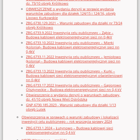
dz. 73/10 obręb Królikowo
OBWIESZCZENIE o wydaniu decyzji w sprawie wydania
warunków zabudowy dla działek 124/15 i 124/16, obręb
Lipowo Kurkowskie
ZBG.6730.129.2021 – Warunki zabudowy dla działki nr 73/24
obręb Królikowo
ZBG.6733.9.2022 Inwestycja celu publicznego – Ząbie –
Budowa kablowej elektroenergetycznej sieci nn 0,4kV
ZBG.6733.10.2022 Inwestycja celu publicznego – Mierki
(kolonia)– Budowa kablowej elektroenergetycznej sieci nn
0,4kV
ZBG.6733.11.2022 Inwestycja celu publicznego – Jemiołowo
(kolonia) – Budowa kablowej elektroenergetycznej sieci nn
0,4kV
ZBG.6733.13.2022 Inwestycja celu publicznego – Kurki –
Budowa kablowej sieci elektroenergetycznej oświetleniowej
nn 0,4kV
ZBG.6733.17.2022 Inwestycja celu publicznego – Gąsiorowo
Olsztyneckie – Budowa elektroenergetycznej sieci nn 0,4 kV
Obwieszczenie o wydaniu decyzji o warunkach zabudowy,
dz. 41/10 obręb Nowa Wieś Ostródzka
GNP.6730.185.2023 - Warunki zabudowy dla działki 1/13
obręb Lutek
Obwieszczenia w sprawach o warunki zabudowy i lokalizacji
inwestycji celu publicznego – rok wszczęcia sprawy 2024
ZBG.6733.1.2024 – Łutynowo – Budowa kablowej sieci
elektroenergetycznej nn 0,4 kV