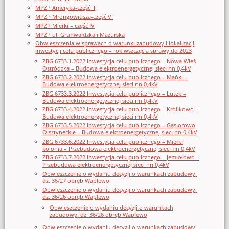
MPZP Ameryka-część II
MPZP Mrongowiusza-część VI
MPZP Mierki – część IV
MPZP ul. Grunwaldzka i Mazurska
Obwieszczenia w sprawach o warunki zabudowy i lokalizacji
inwestycji celu publicznego – rok wszczęcia sprawy do 2023
ZBG.6733.1.2022 Inwestycja celu publicznego – Nowa Wieś
Ostródzka – Budowa elektroenergetycznej sieci nn 0,4kV
ZBG.6733.2.2022 Inwestycja celu publicznego – Mańki –
Budowa elektroenergetycznej sieci nn 0,4kV
ZBG.6733.3.2022 Inwestycja celu publicznego – Lutek –
Budowa elektroenergetycznej sieci nn 0,4kV
ZBG.6733.4.2022 Inwestycja celu publicznego – Królikowo –
Budowa elektroenergetycznej sieci nn 0,4kV
ZBG.6733.5.2022 Inwestycja celu publicznego – Gąsiorowo
Olsztyneckie – Budowa elektroenergetycznej sieci nn 0,4kV
ZBG.6733.6.2022 Inwestycja celu publicznego – Mierki
kolonia – Przebudowa elektroenergetycznej sieci nn 0,4kV
ZBG.6733.7.2022 Inwestycja celu publicznego – Jemiołowo –
Przebudowa elektroenergetycznej sieci nn 0,4kV
Obwieszczenie o wydaniu decyzji o warunkach zabudowy,
dz. 36/27 obręb Waplewo
Obwieszczenie o wydaniu decyzji o warunkach zabudowy,
dz. 36/26 obręb Waplewo
Obwieszczenie o wydaniu decyzji o warunkach
zabudowy, dz. 36/26 obręb Waplewo
Obwieszczenie o wydaniu decyzji o warunkach zabudowy,