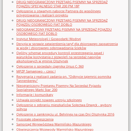
DRUGI NIEOGRANICZONY PRZETARG PISEMNY NA SPRZEDAŻ
POJAZDU SPECJALNEGO STAR 200 PM 18P
Ogłoszenie o otwartym naborze Partnera do wspólnego
przygotowania i realizacji projektu
DRUGI NIEOGRANICZONY PRZETARG PISEMNY NA SPRZEDAŻ
POJAZDU OSOBOWEGO FIAT DOBLO
NIEOGRANICZONY PRZETARG PISEMNY NA SPRZEDAŻ POJAZDU
OSOBOWEGO FIAT DOBLO
Instytut Meteorologii i Gospodarki Wodnej
Decyzja w sprawie zatwierdzenia taryf dla zbiorowego zaopatrzenia
w wodę i zbiorowego odprowadzania ścieków
Ogólny schemat procedury kontroli przestrzegania zasad i
warunków korzystania z zezwoleń na sprzedaż napojów
alkoholowych w gminie Olsztynek
Ogłoszenie o sprzedaży ciągnika Ursus C-360
MPZP Samagowo – czesc I
Rezygnacja z realizacji zadania pn. "Odkrycie tajemnic pomnika
Tannenbergu"
Nieograniczony Przetargu Pisemny Na Sprzedaż Pojazdu
Specjalnego Marki Star_200
Informacje i komunikaty
Uchwała projekt nowego ustroju szkolnego
Ogłoszenie o zebraniu mieszkańców Sołectwa Drwęck - wybory
sołtysa
Ogłoszenie o zamknięciu ul. Behringa na czas Dni Olsztynka 2016
Pozostałe obwieszczenia
Samorząd Województwa Warmińsko-Mazurskiego
Obwieszczenia Wojewody Warmińsko-Mazurskiego