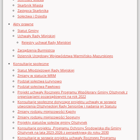
Skarbnik Miasta
Zastępca Skarbnika
Sołectwa i Osiedla
Akty prawne
Statut Gminy
Uchwały Rady Miejskiej
Rejestry uchwał Rady Miejskiej
Zarządzenia Burmistrza
Dziennik Urzędowy Województwa Warmińsko-Mazurskiego
Konsultacje społeczne
Statut Młodzieżowej Rady Miejskiej
Zmiany w statucie MRM
Podział sołectwa Łutynowo
Podział sołectwa Pawłowo
Projekt uchwały Rocznego Programu Współpracy Gminy Olsztynek z
organizacjami pozarządowymi na rok 2022
Konsultacje społeczne dotyczące projektu uchwały w sprawie
utworzenia Olsztyneckiej Rady Seniorów i nadania jej Statutu
Zmiany rodzaju miejscowości Kąpity
Zmiany rodzaju miejscowości Spoguny
Projekty statutów sołectw gminy Olsztynek
Konsultacje projektu „Programu Ochrony Środowiska dla Gminy
Olsztynek na lata 2023-2026 z perspektywą do roku 2030
Konsultacje w sprawie projektu uchwały Rocznego Programu