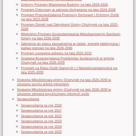
Gminny Program Wspierania Rodziny na lata 2024-2026
Program Osłonowy w zakresie dożywiania na lata 2024-2028
Program Przeciwdziałania Przemocy Domowej i Ochrony Osób
na lata 2023-2028
Program Opieki nad Zabytkami Gminy Olsztynek na lata 2025-
2028
Wieloletni Program Gospodarowania Mieszkaniowym Zasobem
Gminy na lata 2026-2030
Założenia do planu zaopatrzenia w ciepło, energię elektryczna i
paliwa gazowe na lata 2026-2040
Program usuwania azbestu na lata 2025-2032
Strategia Rozwiązywania Problemów Społecznych w gminie
Olsztynek na lata 2026-2035
Program na Rzecz Osób Starszych i z Niepełnosprawnością na
lata 2025-2030
Strategia Młodzieżowa gminy Olsztynek na lata 2026-2030 w
obszarze sportu wśród młodzieży
Strategia Młodzieżowa gminy Olsztynek na lata 2026-2030 w
obszarze zdrowia psychicznego młodych osób
Sprawozdania
Sprawozdania za rok 2020
Sprawozdania za rok 2021
Sprawozdania za rok 2022
Sprawozdania za rok 2023
Sprawozdania za rok 2024
Sprawozdania za rok 2025