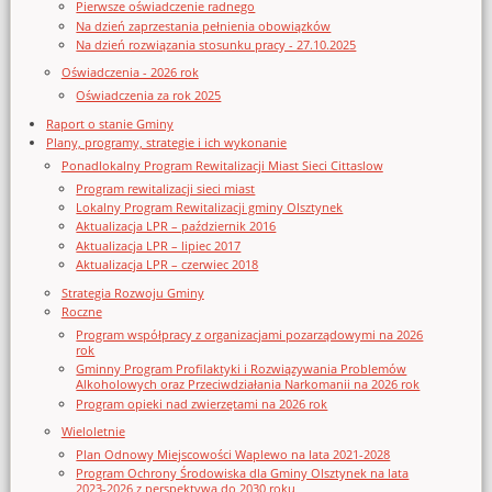
Pierwsze oświadczenie radnego
Na dzień zaprzestania pełnienia obowiązków
Na dzień rozwiązania stosunku pracy - 27.10.2025
Oświadczenia - 2026 rok
Oświadczenia za rok 2025
Raport o stanie Gminy
Plany, programy, strategie i ich wykonanie
Ponadlokalny Program Rewitalizacji Miast Sieci Cittaslow
Program rewitalizacji sieci miast
Lokalny Program Rewitalizacji gminy Olsztynek
Aktualizacja LPR – październik 2016
Aktualizacja LPR – lipiec 2017
Aktualizacja LPR – czerwiec 2018
Strategia Rozwoju Gminy
Roczne
Program współpracy z organizacjami pozarządowymi na 2026
rok
Gminny Program Profilaktyki i Rozwiązywania Problemów
Alkoholowych oraz Przeciwdziałania Narkomanii na 2026 rok
Program opieki nad zwierzętami na 2026 rok
Wieloletnie
Plan Odnowy Miejscowości Waplewo na lata 2021-2028
Program Ochrony Środowiska dla Gminy Olsztynek na lata
2023-2026 z perspektywą do 2030 roku