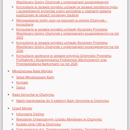
Współpracy Gminy Olsztynek z organizacjami pozarządowymi
Konsultacje w sprawie projektu uchwały w sprawie określenia trybu
i szczegółowych kryteriów oceny wniosków o realizację zadania
publicznego w ramach inicjatywy lokalnej
Wprowadzenie strefy ciszy na jeziorach w gminie Olsztynek –
konsultacje
Konsultacje w sprawie projektu uchwały Rocznego Programu
Współpracy Gminy Olsztynek z organizacjami pozarządowymi na rok
2025
Konsultacje w sprawie projektu uchwały Rocznego Programu
Współpracy Gminy Olsztynek z organizacjami pozarządowymi na rok
2026
Konsultacje społeczne w sprawie przyjęcia Gminnego Programu
Profilaktyki i Rozwiązywania Problemów Alkoholowych oraz
Przeciwdziałania Narkomanii na rok 2026
Młodzieżowa Rada Miejska
Skład Młodzieżowej Rady
Kontakt
Statut
Rada Seniorów w Olsztynku
Nabór kandydatów do II kadencji Rady Seniorów w Olsztynku
Urząd Miejski
Informacje Ogólne
Regulamin Organizacyjny Urzedu Miejskiego w Olsztynku
Kodeks etyki UM w Olsztynku
Dokumentacja dot. Zintegrowanego Systemu Zarządzania Jakością