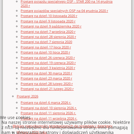
Przetarg pojazdu specjalnego OSP - STAR 200 na 14 grudnia
2020 r
Przetarg pojazdów specjalnych OSP na 04 grudnia 2020 r
Przetarg na dzień 10 listopada 2020 r
Przetarg na dzień 9 listopada 2020 r
Przetargi na dzień 9 października 2020 r
Przetargi na dzień 7 września 2020 r
Przetargi na dzień 28 sierpnia 2020 r
Przetargi na dzień 7 sierpnia 2020
Przetargi na dzień 17 lipca 2020 r
Przetarg na dzień 10 lipca 2020 r
Przetarg na dzień 26 czerwca 2020 r
Przetargi na dzień 19 czerwca 2020 r
Przetargi na dzień 3 kwietnia 2020 r
Przetarg na dzień 30 marca 2020 r
Przetarg na dzień 23 marca 2020 r
Przetarg na dzień 28 lutego 2020 r
Przetargi na dzień 21 lutego 2020 r
Przetargi 2026
Przetarg na dzień 6 marca 2026 r.
Przetargi na dzień 10 sierpnia 2026 r.
Przetarg na dzień 11 sierpnia 2026 r.
We use cookies
Przetarg na dzień 11 września 2026 r.
Na naszej stronie internetowej używamy plików cookie. Niektóre
Wykazy nieruchomości przeznaczonych do sprzedaży i dzierżawy
z nich są niezbędne dla funkcjonowania strony, inne pomagają
nam w ulepszaniu tej strony i doświadczeń użytkownika
Wykazy z 2026 roku