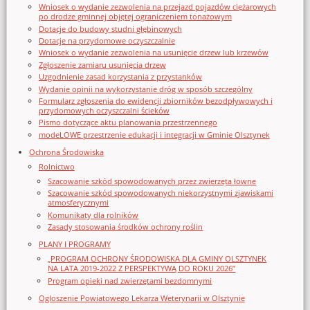
Wniosek o wydanie zezwolenia na przejazd pojazdów ciężarowych
po drodze gminnej objętej ograniczeniem tonażowym
Dotacje do budowy studni głębinowych
Dotacje na przydomowe oczyszczalnie
Wniosek o wydanie zezwolenia na usunięcie drzew lub krzewów
Zgłoszenie zamiaru usunięcia drzew
Uzgodnienie zasad korzystania z przystanków
Wydanie opinii na wykorzystanie dróg w sposób szczególny
Formularz zgłoszenia do ewidencji zbiorników bezodpływowych i
przydomowych oczyszczalni ścieków
Pismo dotyczące aktu planowania przestrzennego
modeLOWE przestrzenie edukacji i integracji w Gminie Olsztynek
Ochrona Środowiska
Rolnictwo
Szacowanie szkód spowodowanych przez zwierzęta łowne
Szacowanie szkód spowodowanych niekorzystnymi zjawiskami
atmosferycznymi
Komunikaty dla rolników
Zasady stosowania środków ochrony roślin
PLANY I PROGRAMY
„PROGRAM OCHRONY ŚRODOWISKA DLA GMINY OLSZTYNEK
NA LATA 2019-2022 Z PERSPEKTYWĄ DO ROKU 2026”
Program opieki nad zwierzętami bezdomnymi
Ogloszenie Powiatowego Lekarza Weterynarii w Olsztynie