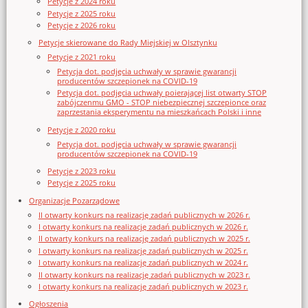
Petycje z 2024 roku
Petycje z 2025 roku
Petycje z 2026 roku
Petycje skierowane do Rady Miejskiej w Olsztynku
Petycje z 2021 roku
Petycja dot. podjęcia uchwały w sprawie gwarancji
producentów szczepionek na COVID-19
Petycja dot. podjęcia uchwały poierającej list otwarty STOP
zabójczenmu GMO - STOP niebezpiecznej szczepionce oraz
zaprzestania eksperymentu na mieszkańcach Polski i inne
Petycje z 2020 roku
Petycja dot. podjęcia uchwały w sprawie gwarancji
producentów szczepionek na COVID-19
Petycje z 2023 roku
Petycje z 2025 roku
Organizacje Pozarządowe
II otwarty konkurs na realizację zadań publicznych w 2026 r.
I otwarty konkurs na realizację zadań publicznych w 2026 r.
II otwarty konkurs na realizację zadań publicznych w 2025 r.
I otwarty konkurs na realizację zadań publicznych w 2025 r.
I otwarty konkurs na realizację zadań publicznych w 2024 r.
II otwarty konkurs na realizację zadań publicznych w 2023 r.
I otwarty konkurs na realizację zadań publicznych w 2023 r.
Ogłoszenia