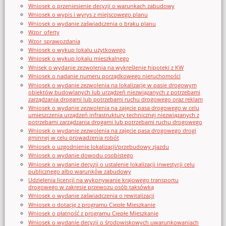
Wniosek o przeniesienie decyzji o warunkach zabudowy
Wniosek o wypis i wyrys z miejscowego planu
Wniosek o wydanie zaświadczenia o braku planu
Wzor_oferty
Wzor_sprawozdania
Wniosek o wykup lokalu użytkowego
Wniosek o wykup lokalu mieszkalnego
Wnisek o wydanie zezwolenia na wykreślenie hipoteki z KW
Wniosek o nadanie numeru porządkowego nieruchomości
Wniosek o wydanie zezwolenia na lokalizację w pasie drogowym
obiektów budowlanych lub urządzeń niezwiązanych z potrzebami
zarządzania drogami lub potrzebami ruchu drogowego oraz reklam
Wniosek o wydanie zezwolenia na zajęcie pasa drogowego w celu
umieszczenia urządzeń infrastruktury technicznej niezwiązanych z
potrzebami zarządzania drogami lub potrzebami ruchu drogowego
Wniosek o wydanie zezwolenia na zajęcie pasa drogowego drogi
gminnej w celu prowadzenia robót
Wniosek o uzgodnienie lokalizacji/przebudowy zjazdu
Wniosek o wydanie dowodu osobistego
Wniosek o wydanie decyzji o ustalenie lokalizacji inwestycji celu
publicznego albo warunków zabudowy
Udzielenia licencji na wykonywanie krajowego transportu
drogowego w zakresie przewozu osób taksówką
Wniosek o wydanie zaświadczenia o rewitalizacji
Wniosek o dotację z programu Ciepłe Mieszkanie
Wniosek o płatność z programu Ciepłe Mieszkanie
Wniosek o wydanie decyzji o środowiskowych uwarunkowaniach