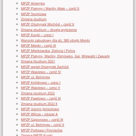
MPZP Ameryka
MPZP Platyny i Warlity Małe – część II
MPZP Sportowa
Zmiana studium
MPZP Olsztynek Wschód – część II
Zmiana studium – drugie wyłożenie
MPZP Kunki – czesc I
Warunki zabudowy dla dz. 380 obręb Mierki
MPZP Mierki – część III
MPZP Mierkowska, Zielona i Polna
MPZP Platyny, Warlity, Elgnówko, Gaj, Wigwałd i Zawady
Zmiana Studium 2021
MPZP węzeł Olsztynek Zachód
MPZP Waplewo – część IV
MPZP ul. Behringa
MPZP Królikowo – czesc I
MPZP Waplewo – czesc V
Zmiana studium 2022
MPZP Pawłowo – część III
Zmiana studium 2022 II
MPZP jezioro Jemiołowo
MPZP Wilcza – obszar A
MPZP Gąsiorowo – część III
MPZP ul. Behringa – część II
MPZP Perłowa i Pionierów
Zmiana MPZP Kunki