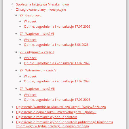
Społeczna Inicjatywa Mieszkaniowa
Zintegrowane plany inwestycyjne
ZPI Gąsiorowo
Wniosek
Opinie, uzgodnienia i konsultacje 17.07.2026
ZPI Waplewo – część VI
Wniosek
Opinie, uzgodnienia i konsultacje 5.06.2026
ZPI Łutynowo – część II
Wniosek
Opinie, uzgodnienia i konsultacje 17.07.2026
ZPI Witramowo – część VI
Wniosek
Opinie, uzgodnienia i konsultacje 17.07.2026
ZPI Waplewo – część VII
Wniosek
Opinie, uzgodnienia i konsultacje 17.07.2026
Ogłoszenia Warmińsko-Mazurskiego Urzędu Wojewódzkiego
Ogłoszenie o najmie lokalu mieszkalnego w Elgnówku
Ogłoszenie o zamiarze wyboru operatora
Ogłoszenie o zamiarze wyboru operatora publicznego transportu
zbiorowego w trybie przetargu nieograniczonego