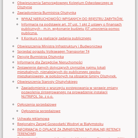
Obwieszczenia Samorządowego Kolegium Odwoławczego w
Olsztynie
Zawiadomienia Burmistrza Olsztynka
WYKAZ NIERUCHOMOŚCI WPISANYCH DO REJESTRU ZABYTKÓW.
Informacja na podstawie art. 37 ust. 1 pkt 2 ustawy o finansach
publicznych - m.in. wykonanie budżetu JST umorzenia pomoc
publiczna.
II Konkurs na realizację zadania publicznego
Obwieszczenia Ministra Infrastruktury i Budwonictwa
Sprzedaż pojazdu Volkswagen Transporter T4
Decyzje Burmistrza Olsztynka
Informacje dla Zarządców Nieruchomości
Zestawienie danych dotyczących czynszów najmu lokali
mieszkalnych, nienależących do publicznego zasobu
mieszkaniowego, w położonych na obszarze Gminy Olsztynek.
Obwieszczenia Starosty Olsztyńskiego
Zawiadomienie o wszczęciu postępowania w sprawie zmiany
pozwolenia zintegrowanego na prowadzenie instalacji
NUTRIPOL Sp. z o.o.
Ogłoszenia sprzedażowe
Ogłoszenia sprzedażowe
Uchwała reklamowa
Regionalny Zarząd Gospodarki Wodnej w Białymstoku
INFORMACJA O OPŁACIE ZA ZMNIEJSZENIE NATURALNEJ RETENCJI
TERENOWEJ