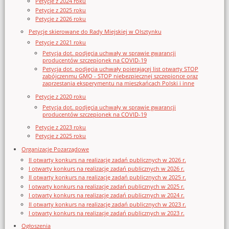
Petycje z 2024 roku
Petycje z 2025 roku
Petycje z 2026 roku
Petycje skierowane do Rady Miejskiej w Olsztynku
Petycje z 2021 roku
Petycja dot. podjęcia uchwały w sprawie gwarancji
producentów szczepionek na COVID-19
Petycja dot. podjęcia uchwały poierającej list otwarty STOP
zabójczenmu GMO - STOP niebezpiecznej szczepionce oraz
zaprzestania eksperymentu na mieszkańcach Polski i inne
Petycje z 2020 roku
Petycja dot. podjęcia uchwały w sprawie gwarancji
producentów szczepionek na COVID-19
Petycje z 2023 roku
Petycje z 2025 roku
Organizacje Pozarządowe
II otwarty konkurs na realizację zadań publicznych w 2026 r.
I otwarty konkurs na realizację zadań publicznych w 2026 r.
II otwarty konkurs na realizację zadań publicznych w 2025 r.
I otwarty konkurs na realizację zadań publicznych w 2025 r.
I otwarty konkurs na realizację zadań publicznych w 2024 r.
II otwarty konkurs na realizację zadań publicznych w 2023 r.
I otwarty konkurs na realizację zadań publicznych w 2023 r.
Ogłoszenia