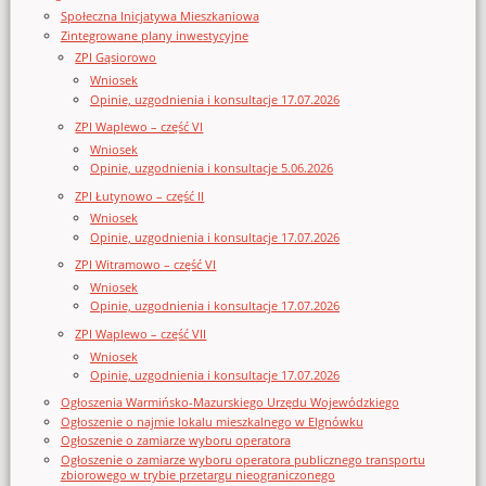
Społeczna Inicjatywa Mieszkaniowa
Zintegrowane plany inwestycyjne
ZPI Gąsiorowo
Wniosek
Opinie, uzgodnienia i konsultacje 17.07.2026
ZPI Waplewo – część VI
Wniosek
Opinie, uzgodnienia i konsultacje 5.06.2026
ZPI Łutynowo – część II
Wniosek
Opinie, uzgodnienia i konsultacje 17.07.2026
ZPI Witramowo – część VI
Wniosek
Opinie, uzgodnienia i konsultacje 17.07.2026
ZPI Waplewo – część VII
Wniosek
Opinie, uzgodnienia i konsultacje 17.07.2026
Ogłoszenia Warmińsko-Mazurskiego Urzędu Wojewódzkiego
Ogłoszenie o najmie lokalu mieszkalnego w Elgnówku
Ogłoszenie o zamiarze wyboru operatora
Ogłoszenie o zamiarze wyboru operatora publicznego transportu
zbiorowego w trybie przetargu nieograniczonego