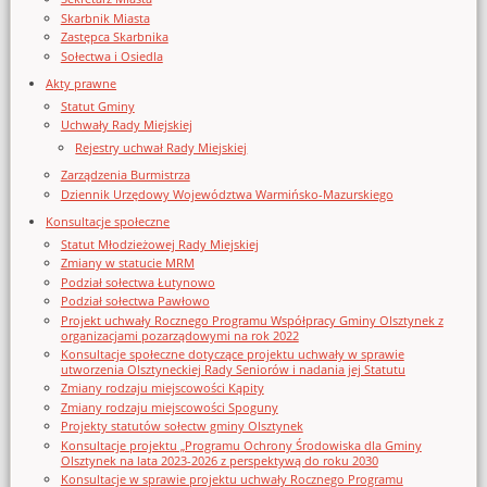
Skarbnik Miasta
Zastępca Skarbnika
Sołectwa i Osiedla
Akty prawne
Statut Gminy
Uchwały Rady Miejskiej
Rejestry uchwał Rady Miejskiej
Zarządzenia Burmistrza
Dziennik Urzędowy Województwa Warmińsko-Mazurskiego
Konsultacje społeczne
Statut Młodzieżowej Rady Miejskiej
Zmiany w statucie MRM
Podział sołectwa Łutynowo
Podział sołectwa Pawłowo
Projekt uchwały Rocznego Programu Współpracy Gminy Olsztynek z
organizacjami pozarządowymi na rok 2022
Konsultacje społeczne dotyczące projektu uchwały w sprawie
utworzenia Olsztyneckiej Rady Seniorów i nadania jej Statutu
Zmiany rodzaju miejscowości Kąpity
Zmiany rodzaju miejscowości Spoguny
Projekty statutów sołectw gminy Olsztynek
Konsultacje projektu „Programu Ochrony Środowiska dla Gminy
Olsztynek na lata 2023-2026 z perspektywą do roku 2030
Konsultacje w sprawie projektu uchwały Rocznego Programu