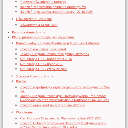
Pierwsze oświadczenie radnego
Na dzień zaprzestania pełnienia obowiązków
Na dzień rozwiązania stosunku pracy - 27.10.2025
Oświadczenia - 2026 rok
Oświadczenia za rok 2025
Raport o stanie Gminy
Plany, programy, strategie i ich wykonanie
Ponadlokalny Program Rewitalizacji Miast Sieci Cittaslow
Program rewitalizacji sieci miast
Lokalny Program Rewitalizacji gminy Olsztynek
Aktualizacja LPR – październik 2016
Aktualizacja LPR – lipiec 2017
Aktualizacja LPR – czerwiec 2018
Strategia Rozwoju Gminy
Roczne
Program współpracy z organizacjami pozarządowymi na 2026
rok
Gminny Program Profilaktyki i Rozwiązywania Problemów
Alkoholowych oraz Przeciwdziałania Narkomanii na 2026 rok
Program opieki nad zwierzętami na 2026 rok
Wieloletnie
Plan Odnowy Miejscowości Waplewo na lata 2021-2028
Program Ochrony Środowiska dla Gminy Olsztynek na lata
2023-2026 z perspektywą do 2030 roku