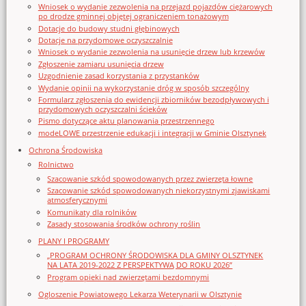
Wniosek o wydanie zezwolenia na przejazd pojazdów ciężarowych
po drodze gminnej objętej ograniczeniem tonażowym
Dotacje do budowy studni głębinowych
Dotacje na przydomowe oczyszczalnie
Wniosek o wydanie zezwolenia na usunięcie drzew lub krzewów
Zgłoszenie zamiaru usunięcia drzew
Uzgodnienie zasad korzystania z przystanków
Wydanie opinii na wykorzystanie dróg w sposób szczególny
Formularz zgłoszenia do ewidencji zbiorników bezodpływowych i
przydomowych oczyszczalni ścieków
Pismo dotyczące aktu planowania przestrzennego
modeLOWE przestrzenie edukacji i integracji w Gminie Olsztynek
Ochrona Środowiska
Rolnictwo
Szacowanie szkód spowodowanych przez zwierzęta łowne
Szacowanie szkód spowodowanych niekorzystnymi zjawiskami
atmosferycznymi
Komunikaty dla rolników
Zasady stosowania środków ochrony roślin
PLANY I PROGRAMY
„PROGRAM OCHRONY ŚRODOWISKA DLA GMINY OLSZTYNEK
NA LATA 2019-2022 Z PERSPEKTYWĄ DO ROKU 2026”
Program opieki nad zwierzętami bezdomnymi
Ogloszenie Powiatowego Lekarza Weterynarii w Olsztynie