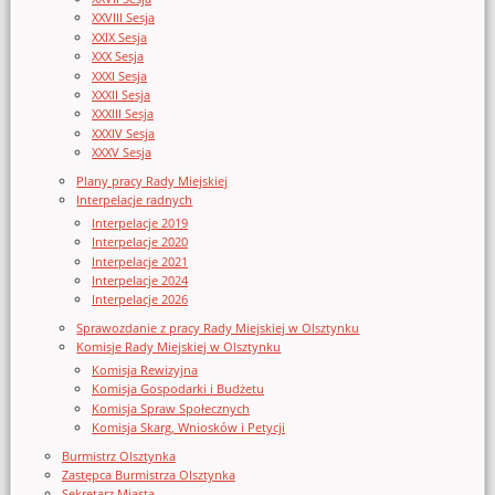
XXVIII Sesja
XXIX Sesja
XXX Sesja
XXXI Sesja
XXXII Sesja
XXXIII Sesja
XXXIV Sesja
XXXV Sesja
Plany pracy Rady Miejskiej
Interpelacje radnych
Interpelacje 2019
Interpelacje 2020
Interpelacje 2021
Interpelacje 2024
Interpelacje 2026
Sprawozdanie z pracy Rady Miejskiej w Olsztynku
Komisje Rady Miejskiej w Olsztynku
Komisja Rewizyjna
Komisja Gospodarki i Budżetu
Komisja Spraw Społecznych
Komisja Skarg, Wniosków i Petycji
Burmistrz Olsztynka
Zastępca Burmistrza Olsztynka
Sekretarz Miasta