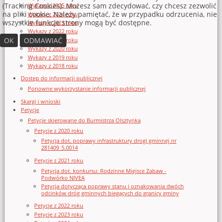
(Tracking Cookies). Możesz sam zdecydować, czy chcesz zezwolić
Wykazy z 2025 roku
na pliki cookie. Należy pamiętać, że w przypadku odrzucenia, nie
Wykazy z 2024 roku
wszystkie funkcje strony mogą być dostępne.
Wykazy z 2023 roku
Wykazy z 2022 roku
OK
ODMAWIAĆ
Wykazy z 2021 roku
Wykazy z 2020 roku
Wykazy z 2019 roku
Wykazy z 2018 roku
Dostęp do informacji publicznej
Ponowne wykorzystanie informacji publicznej
Skargi i wnioski
Petycje
Petycje skierowane do Burmistrza Olsztynka
Petycje z 2020 roku
Petycja dot. poprawy infrastruktury drogi gminnej nr
281409_5.0014
Petycje z 2021 roku
Petycja dot. konkursu: Rodzinne Miejsce Zabaw -
Podwórko NIVEA
Petycja dotycząca poprawy stanu i oznakowania dwóch
odcinków dróg gminnych biegących do granicy gminy
Petycje z 2022 roku
Petycje z 2023 roku