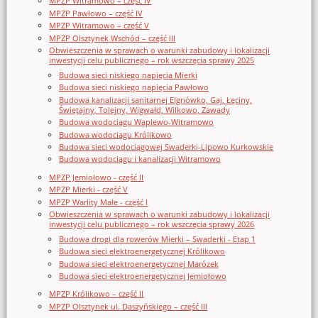
MPZP Witramowo – część IV
MPZP Pawłowo – część IV
MPZP Witramowo – część V
MPZP Olsztynek Wschód – część III
Obwieszczenia w sprawach o warunki zabudowy i lokalizacji
inwestycji celu publicznego – rok wszczęcia sprawy 2025
Budowa sieci niskiego napięcia Mierki
Budowa sieci niskiego napięcia Pawłowo
Budowa kanalizacji sanitarnej Elgnówko, Gaj, Łęciny,
Świętajny, Tolejny, Wigwałd, Wilkowo, Zawady
Budowa wodociągu Waplewo-Witramowo
Budowa wodociągu Królikowo
Budowa sieci wodociągowej Swaderki-Lipowo Kurkowskie
Budowa wodociągu i kanalizacji Witramowo
MPZP Jemiołowo - część II
MPZP Mierki - część V
MPZP Warlity Małe - część I
Obwieszczenia w sprawach o warunki zabudowy i lokalizacji
inwestycji celu publicznego – rok wszczęcia sprawy 2026
Budowa drogi dla rowerów Mierki – Swaderki - Etap 1
Budowa sieci elektroenergetycznej Królikowo
Budowa sieci elektroenergetycznej Marózek
Budowa sieci elektroenergetycznej Jemiołowo
MPZP Królikowo – część II
MPZP Olsztynek ul. Daszyńskiego – część III