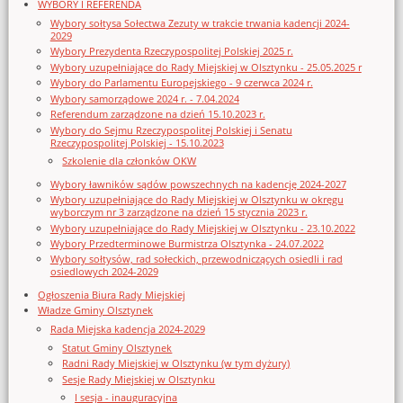
WYBORY I REFERENDA
Wybory sołtysa Sołectwa Zezuty w trakcie trwania kadencji 2024-
2029
Wybory Prezydenta Rzeczypospolitej Polskiej 2025 r.
Wybory uzupełniające do Rady Miejskiej w Olsztynku - 25.05.2025 r
Wybory do Parlamentu Europejskiego - 9 czerwca 2024 r.
Wybory samorządowe 2024 r. - 7.04.2024
Referendum zarządzone na dzień 15.10.2023 r.
Wybory do Sejmu Rzeczypospolitej Polskiej i Senatu
Rzeczypospolitej Polskiej - 15.10.2023
Szkolenie dla członków OKW
Wybory ławników sądów powszechnych na kadencję 2024-2027
Wybory uzupełniające do Rady Miejskiej w Olsztynku w okręgu
wyborczym nr 3 zarządzone na dzień 15 stycznia 2023 r.
Wybory uzupełniające do Rady Miejskiej w Olsztynku - 23.10.2022
Wybory Przedterminowe Burmistrza Olsztynka - 24.07.2022
Wybory sołtysów, rad sołeckich, przewodniczących osiedli i rad
osiedlowych 2024-2029
Ogłoszenia Biura Rady Miejskiej
Władze Gminy Olsztynek
Rada Miejska kadencja 2024-2029
Statut Gminy Olsztynek
Radni Rady Miejskiej w Olsztynku (w tym dyżury)
Sesje Rady Miejskiej w Olsztynku
I sesja - inauguracyjna