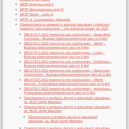
MPZP Ameryka-część II
MPZP Mrongowiusza-część VI
MPZP Mierki – część IV
MPZP ul. Grunwaldzka i Mazurska
Obwieszczenia w sprawach o warunki zabudowy i lokalizacji
inwestycji celu publicznego – rok wszczęcia sprawy do 2023
ZBG.6733.1.2022 Inwestycja celu publicznego – Nowa Wieś
Ostródzka – Budowa elektroenergetycznej sieci nn 0,4kV
ZBG.6733.2.2022 Inwestycja celu publicznego – Mańki –
Budowa elektroenergetycznej sieci nn 0,4kV
ZBG.6733.3.2022 Inwestycja celu publicznego – Lutek –
Budowa elektroenergetycznej sieci nn 0,4kV
ZBG.6733.4.2022 Inwestycja celu publicznego – Królikowo –
Budowa elektroenergetycznej sieci nn 0,4kV
ZBG.6733.5.2022 Inwestycja celu publicznego – Gąsiorowo
Olsztyneckie – Budowa elektroenergetycznej sieci nn 0,4kV
ZBG.6733.6.2022 Inwestycja celu publicznego – Mierki
kolonia – Przebudowa elektroenergetycznej sieci nn 0,4kV
ZBG.6733.7.2022 Inwestycja celu publicznego – Jemiołowo –
Przebudowa elektroenergetycznej sieci nn 0,4kV
Obwieszczenie o wydaniu decyzji o warunkach zabudowy,
dz. 36/27 obręb Waplewo
Obwieszczenie o wydaniu decyzji o warunkach zabudowy,
dz. 36/26 obręb Waplewo
Obwieszczenie o wydaniu decyzji o warunkach
zabudowy, dz. 36/26 obręb Waplewo
Obwieszczenie o wydaniu decyzji o warunkach zabudowy,