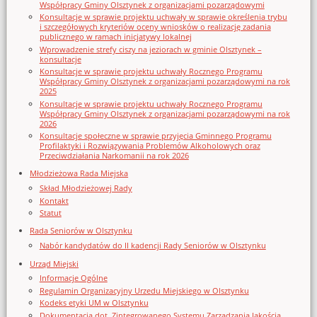
Współpracy Gminy Olsztynek z organizacjami pozarządowymi
Konsultacje w sprawie projektu uchwały w sprawie określenia trybu
i szczegółowych kryteriów oceny wniosków o realizację zadania
publicznego w ramach inicjatywy lokalnej
Wprowadzenie strefy ciszy na jeziorach w gminie Olsztynek –
konsultacje
Konsultacje w sprawie projektu uchwały Rocznego Programu
Współpracy Gminy Olsztynek z organizacjami pozarządowymi na rok
2025
Konsultacje w sprawie projektu uchwały Rocznego Programu
Współpracy Gminy Olsztynek z organizacjami pozarządowymi na rok
2026
Konsultacje społeczne w sprawie przyjęcia Gminnego Programu
Profilaktyki i Rozwiązywania Problemów Alkoholowych oraz
Przeciwdziałania Narkomanii na rok 2026
Młodzieżowa Rada Miejska
Skład Młodzieżowej Rady
Kontakt
Statut
Rada Seniorów w Olsztynku
Nabór kandydatów do II kadencji Rady Seniorów w Olsztynku
Urząd Miejski
Informacje Ogólne
Regulamin Organizacyjny Urzedu Miejskiego w Olsztynku
Kodeks etyki UM w Olsztynku
Dokumentacja dot. Zintegrowanego Systemu Zarządzania Jakością