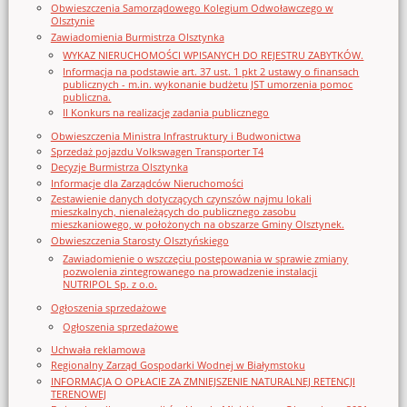
Obwieszczenia Samorządowego Kolegium Odwoławczego w
Olsztynie
Zawiadomienia Burmistrza Olsztynka
WYKAZ NIERUCHOMOŚCI WPISANYCH DO REJESTRU ZABYTKÓW.
Informacja na podstawie art. 37 ust. 1 pkt 2 ustawy o finansach
publicznych - m.in. wykonanie budżetu JST umorzenia pomoc
publiczna.
II Konkurs na realizację zadania publicznego
Obwieszczenia Ministra Infrastruktury i Budwonictwa
Sprzedaż pojazdu Volkswagen Transporter T4
Decyzje Burmistrza Olsztynka
Informacje dla Zarządców Nieruchomości
Zestawienie danych dotyczących czynszów najmu lokali
mieszkalnych, nienależących do publicznego zasobu
mieszkaniowego, w położonych na obszarze Gminy Olsztynek.
Obwieszczenia Starosty Olsztyńskiego
Zawiadomienie o wszczęciu postępowania w sprawie zmiany
pozwolenia zintegrowanego na prowadzenie instalacji
NUTRIPOL Sp. z o.o.
Ogłoszenia sprzedażowe
Ogłoszenia sprzedażowe
Uchwała reklamowa
Regionalny Zarząd Gospodarki Wodnej w Białymstoku
INFORMACJA O OPŁACIE ZA ZMNIEJSZENIE NATURALNEJ RETENCJI
TERENOWEJ