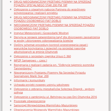
DRUGI NIEOGRANICZONY PRZETARG PISEMNY NA SPRZEDAŻ
POJAZDU SPECJALNEGO STAR 200 PM 18P
Ogłoszenie o otwartym naborze Partnera do wspólnego
przygotowania i realizacji projektu
DRUGI NIEOGRANICZONY PRZETARG PISEMNY NA SPRZEDAŻ
POJAZDU OSOBOWEGO FIAT DOBLO
NIEOGRANICZONY PRZETARG PISEMNY NA SPRZEDAŻ POJAZDU
OSOBOWEGO FIAT DOBLO
Instytut Meteorologii i Gospodarki Wodnej
Decyzja w sprawie zatwierdzenia taryf dla zbiorowego zaopatrzenia
w wodę i zbiorowego odprowadzania ścieków
Ogólny schemat procedury kontroli przestrzegania zasad i
warunków korzystania z zezwoleń na sprzedaż napojów
alkoholowych w gminie Olsztynek
Ogłoszenie o sprzedaży ciągnika Ursus C-360
MPZP Samagowo – czesc I
Rezygnacja z realizacji zadania pn. "Odkrycie tajemnic pomnika
Tannenbergu"
Nieograniczony Przetargu Pisemny Na Sprzedaż Pojazdu
Specjalnego Marki Star_200
Informacje i komunikaty
Uchwała projekt nowego ustroju szkolnego
Ogłoszenie o zebraniu mieszkańców Sołectwa Drwęck - wybory
sołtysa
Ogłoszenie o zamknięciu ul. Behringa na czas Dni Olsztynka 2016
Pozostałe obwieszczenia
Samorząd Województwa Warmińsko-Mazurskiego
Obwieszczenia Wojewody Warmińsko-Mazurskiego