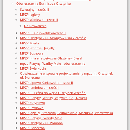
Obwieszczenia Burmistrza Olsztynka
Świętajny – część III
MPZP Jagiełły
MPZP Waplewo – czesc III
Do uchwalenia
MPZP ul. Grunwaldzka-czesc III
MPZP Olsztynek ul. Mrongowiusza – część V
MPZP Mierki
MPZP Jeziorna i Jagielly
MPZP Sosnowa
MPZP linia energetyczna Olsztynek-Biesal
mpzp Platyny, Warlity Małe - obwieszczenie
MPZP Świerkocin
Obwieszczenie w sprawie projektu zmiany mpzp m. Olsztynek
ul. Słoneczna
MPZP Lipowo Kurkowskie – czesc II
MPZP Jemiołowo – część II
MPZP ul. Leśna do węzła Olsztynek Wschód
MPZP Platyny, Warlity, Wigwałd, Gaj, Drwęck
MPZP Łutynowo
MPZP Pawłowo
MPZP Jagielly, Strazacka, Grunwaldzka, Mazurska, Warszawska
MPZP Platyny i Warlity Małe
MPZP Olsztynek ul. Poranna
MPZP Słoneczna