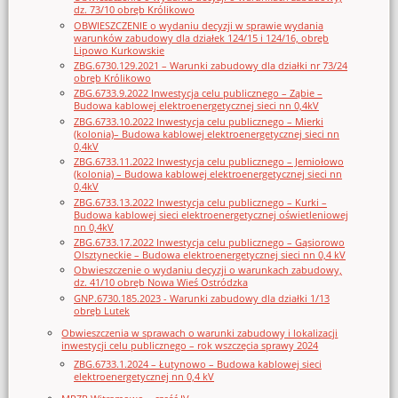
dz. 73/10 obręb Królikowo
OBWIESZCZENIE o wydaniu decyzji w sprawie wydania
warunków zabudowy dla działek 124/15 i 124/16, obręb
Lipowo Kurkowskie
ZBG.6730.129.2021 – Warunki zabudowy dla działki nr 73/24
obręb Królikowo
ZBG.6733.9.2022 Inwestycja celu publicznego – Ząbie –
Budowa kablowej elektroenergetycznej sieci nn 0,4kV
ZBG.6733.10.2022 Inwestycja celu publicznego – Mierki
(kolonia)– Budowa kablowej elektroenergetycznej sieci nn
0,4kV
ZBG.6733.11.2022 Inwestycja celu publicznego – Jemiołowo
(kolonia) – Budowa kablowej elektroenergetycznej sieci nn
0,4kV
ZBG.6733.13.2022 Inwestycja celu publicznego – Kurki –
Budowa kablowej sieci elektroenergetycznej oświetleniowej
nn 0,4kV
ZBG.6733.17.2022 Inwestycja celu publicznego – Gąsiorowo
Olsztyneckie – Budowa elektroenergetycznej sieci nn 0,4 kV
Obwieszczenie o wydaniu decyzji o warunkach zabudowy,
dz. 41/10 obręb Nowa Wieś Ostródzka
GNP.6730.185.2023 - Warunki zabudowy dla działki 1/13
obręb Lutek
Obwieszczenia w sprawach o warunki zabudowy i lokalizacji
inwestycji celu publicznego – rok wszczęcia sprawy 2024
ZBG.6733.1.2024 – Łutynowo – Budowa kablowej sieci
elektroenergetycznej nn 0,4 kV