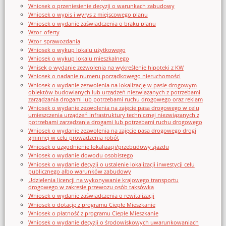
Wniosek o przeniesienie decyzji o warunkach zabudowy
Wniosek o wypis i wyrys z miejscowego planu
Wniosek o wydanie zaświadczenia o braku planu
Wzor_oferty
Wzor_sprawozdania
Wniosek o wykup lokalu użytkowego
Wniosek o wykup lokalu mieszkalnego
Wnisek o wydanie zezwolenia na wykreślenie hipoteki z KW
Wniosek o nadanie numeru porządkowego nieruchomości
Wniosek o wydanie zezwolenia na lokalizację w pasie drogowym
obiektów budowlanych lub urządzeń niezwiązanych z potrzebami
zarządzania drogami lub potrzebami ruchu drogowego oraz reklam
Wniosek o wydanie zezwolenia na zajęcie pasa drogowego w celu
umieszczenia urządzeń infrastruktury technicznej niezwiązanych z
potrzebami zarządzania drogami lub potrzebami ruchu drogowego
Wniosek o wydanie zezwolenia na zajęcie pasa drogowego drogi
gminnej w celu prowadzenia robót
Wniosek o uzgodnienie lokalizacji/przebudowy zjazdu
Wniosek o wydanie dowodu osobistego
Wniosek o wydanie decyzji o ustalenie lokalizacji inwestycji celu
publicznego albo warunków zabudowy
Udzielenia licencji na wykonywanie krajowego transportu
drogowego w zakresie przewozu osób taksówką
Wniosek o wydanie zaświadczenia o rewitalizacji
Wniosek o dotację z programu Ciepłe Mieszkanie
Wniosek o płatność z programu Ciepłe Mieszkanie
Wniosek o wydanie decyzji o środowiskowych uwarunkowaniach