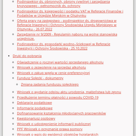
Podinspektor ds. obronnych, obrony cywilnej i zarządzania
kryzysowego - pełnomocnik ds. ochrony
Podinspektor ds. księgowości i podatku VAT w Referacie Finansów i
Podatków w Urzędzie Miejskim w Olsztynku
Oferta pracy na zastępstwo - podinspektor ds. drogownictwa w
Referacie Inwestycji i Ochrony Środowiska Urzędu Miejskiego w
Olsztynku - 26.07.2022
Zarządzenie nr 9/2009 - Regulamin naboru na wolne stanowiska
urzędnicze.
Podinspektor ds. gospodarki wodno–ściekowej w Referacie
Inwestycji i Ochrony Środowiska - 25.10.2022
Druki do pobrania
Oświadczenie o rocznej wartości sprzedanego alkoholu
Wniosek o zezwolenie na sprzedaz alkoholu
Wniosek o zakup węgla w cenie preferencyjnej
Fundusz Sołecki - dokumenty
Zmiana zadania funduszu sołeckiego
Wniosek o wydanie odpisu aktu urodzenia, małżeństwa lub zgonu
Przedłużenie terminu płatności z powodu COVID-19
Deklaracje podatkowe
Informacje podatkowe
Dofinansowanie kształcenia młodocianych pracowników
Kwestonariusz osobowy
Wniosek o udostępnienie informacji publicznej
PPF Wniosek o przyznanie prawa pomocy
Wniosek o wpis do ewidencji obiektów hotelarskich