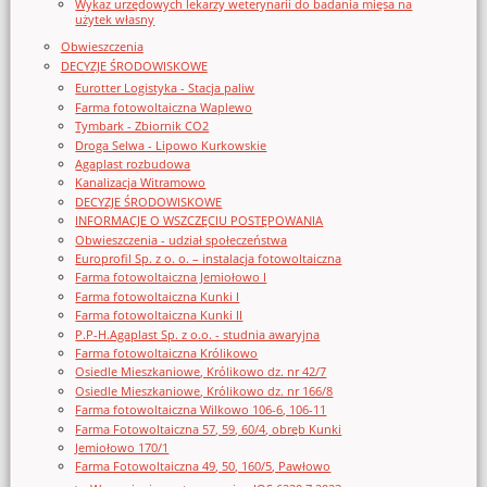
Wykaz urzędowych lekarzy weterynarii do badania mięsa na
użytek własny
Obwieszczenia
DECYZJE ŚRODOWISKOWE
Eurotter Logistyka - Stacja paliw
Farma fotowoltaiczna Waplewo
Tymbark - Zbiornik CO2
Droga Selwa - Lipowo Kurkowskie
Agaplast rozbudowa
Kanalizacja Witramowo
DECYZJE ŚRODOWISKOWE
INFORMACJE O WSZCZĘCIU POSTĘPOWANIA
Obwieszczenia - udział społeczeństwa
Europrofil Sp. z o. o. – instalacja fotowoltaiczna
Farma fotowoltaiczna Jemiołowo I
Farma fotowoltaiczna Kunki I
Farma fotowoltaiczna Kunki II
P.P-H.Agaplast Sp. z o.o. - studnia awaryjna
Farma fotowoltaiczna Królikowo
Osiedle Mieszkaniowe, Królikowo dz. nr 42/7
Osiedle Mieszkaniowe, Królikowo dz. nr 166/8
Farma fotowoltaiczna Wilkowo 106-6, 106-11
Farma Fotowoltaiczna 57, 59, 60/4, obręb Kunki
Jemiołowo 170/1
Farma Fotowoltaiczna 49, 50, 160/5, Pawłowo