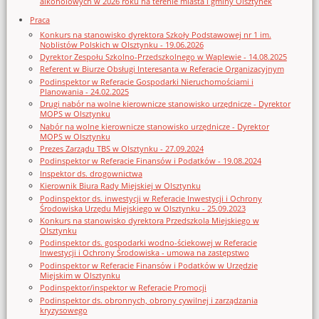
alkoholowych w 2026 roku na terenie miasta i gminy Olsztynek
Praca
Konkurs na stanowisko dyrektora Szkoły Podstawowej nr 1 im.
Noblistów Polskich w Olsztynku - 19.06.2026
Dyrektor Zespołu Szkolno-Przedszkolnego w Waplewie - 14.08.2025
Referent w Biurze Obsługi Interesanta w Referacie Organizacyjnym
Podinspektor w Referacie Gospodarki Nieruchomościami i
Planowania - 24.02.2025
Drugi nabór na wolne kierownicze stanowisko urzędnicze - Dyrektor
MOPS w Olsztynku
Nabór na wolne kierownicze stanowisko urzędnicze - Dyrektor
MOPS w Olsztynku
Prezes Zarządu TBS w Olsztynku - 27.09.2024
Podinspektor w Referacie Finansów i Podatków - 19.08.2024
Inspektor ds. drogownictwa
Kierownik Biura Rady Miejskiej w Olsztynku
Podinspektor ds. inwestycji w Referacie Inwestycji i Ochrony
Środowiska Urzędu Miejskiego w Olsztynku - 25.09.2023
Konkurs na stanowisko dyrektora Przedszkola Miejskiego w
Olsztynku
Podinspektor ds. gospodarki wodno-ściekowej w Referacie
Inwestycji i Ochrony Środowiska - umowa na zastępstwo
Podinspektor w Referacie Finansów i Podatków w Urzędzie
Miejskim w Olsztynku
Podinspektor/inspektor w Referacie Promocji
Podinspektor ds. obronnych, obrony cywilnej i zarządzania
kryzysowego