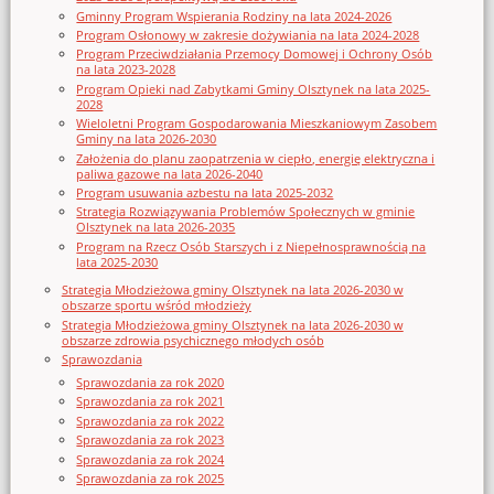
Gminny Program Wspierania Rodziny na lata 2024-2026
Program Osłonowy w zakresie dożywiania na lata 2024-2028
Program Przeciwdziałania Przemocy Domowej i Ochrony Osób
na lata 2023-2028
Program Opieki nad Zabytkami Gminy Olsztynek na lata 2025-
2028
Wieloletni Program Gospodarowania Mieszkaniowym Zasobem
Gminy na lata 2026-2030
Założenia do planu zaopatrzenia w ciepło, energię elektryczna i
paliwa gazowe na lata 2026-2040
Program usuwania azbestu na lata 2025-2032
Strategia Rozwiązywania Problemów Społecznych w gminie
Olsztynek na lata 2026-2035
Program na Rzecz Osób Starszych i z Niepełnosprawnością na
lata 2025-2030
Strategia Młodzieżowa gminy Olsztynek na lata 2026-2030 w
obszarze sportu wśród młodzieży
Strategia Młodzieżowa gminy Olsztynek na lata 2026-2030 w
obszarze zdrowia psychicznego młodych osób
Sprawozdania
Sprawozdania za rok 2020
Sprawozdania za rok 2021
Sprawozdania za rok 2022
Sprawozdania za rok 2023
Sprawozdania za rok 2024
Sprawozdania za rok 2025