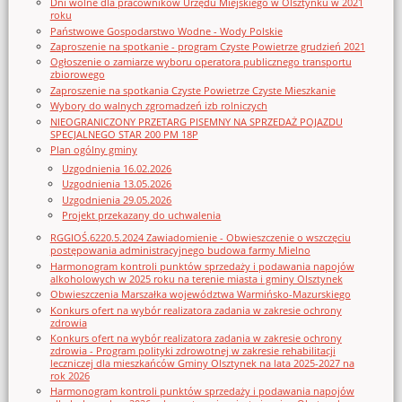
Dni wolne dla pracowników Urzędu Miejskiego w Olsztynku w 2021
roku
Państwowe Gospodarstwo Wodne - Wody Polskie
Zaproszenie na spotkanie - program Czyste Powietrze grudzień 2021
Ogłoszenie o zamiarze wyboru operatora publicznego transportu
zbiorowego
Zaproszenie na spotkania Czyste Powietrze Czyste Mieszkanie
Wybory do walnych zgromadzeń izb rolniczych
NIEOGRANICZONY PRZETARG PISEMNY NA SPRZEDAŻ POJAZDU
SPECJALNEGO STAR 200 PM 18P
Plan ogólny gminy
Uzgodnienia 16.02.2026
Uzgodnienia 13.05.2026
Uzgodnienia 29.05.2026
Projekt przekazany do uchwalenia
RGGIOŚ.6220.5.2024 Zawiadomienie - Obwieszczenie o wszczęciu
postępowania administracyjnego budowa farmy Mielno
Harmonogram kontroli punktów sprzedaży i podawania napojów
alkoholowych w 2025 roku na terenie miasta i gminy Olsztynek
Obwieszczenia Marszałka województwa Warmińsko-Mazurskiego
Konkurs ofert na wybór realizatora zadania w zakresie ochrony
zdrowia
Konkurs ofert na wybór realizatora zadania w zakresie ochrony
zdrowia - Program polityki zdrowotnej w zakresie rehabilitacji
leczniczej dla mieszkańców Gminy Olsztynek na lata 2025-2027 na
rok 2026
Harmonogram kontroli punktów sprzedaży i podawania napojów