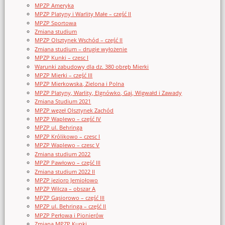
MPZP Ameryka
MPZP Platyny i Warlity Małe – część II
MPZP Sportowa
Zmiana studium
MPZP Olsztynek Wschód – część II
Zmiana studium – drugie wyłożenie
MPZP Kunki – czesc I
Warunki zabudowy dla dz. 380 obręb Mierki
MPZP Mierki – część III
MPZP Mierkowska, Zielona i Polna
MPZP Platyny, Warlity, Elgnówko, Gaj, Wigwałd i Zawady
Zmiana Studium 2021
MPZP węzeł Olsztynek Zachód
MPZP Waplewo – część IV
MPZP ul. Behringa
MPZP Królikowo – czesc I
MPZP Waplewo – czesc V
Zmiana studium 2022
MPZP Pawłowo – część III
Zmiana studium 2022 II
MPZP jezioro Jemiołowo
MPZP Wilcza – obszar A
MPZP Gąsiorowo – część III
MPZP ul. Behringa – część II
MPZP Perłowa i Pionierów
Zmiana MPZP Kunki