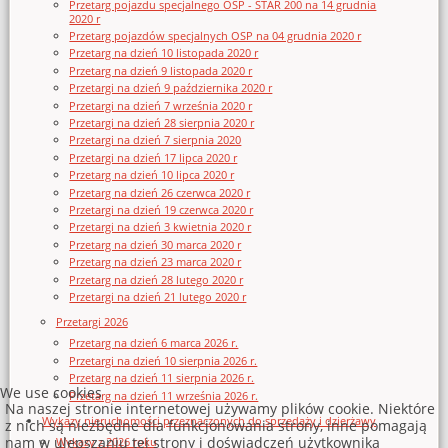
Przetarg pojazdu specjalnego OSP - STAR 200 na 14 grudnia
2020 r
Przetarg pojazdów specjalnych OSP na 04 grudnia 2020 r
Przetarg na dzień 10 listopada 2020 r
Przetarg na dzień 9 listopada 2020 r
Przetargi na dzień 9 października 2020 r
Przetargi na dzień 7 września 2020 r
Przetargi na dzień 28 sierpnia 2020 r
Przetargi na dzień 7 sierpnia 2020
Przetargi na dzień 17 lipca 2020 r
Przetarg na dzień 10 lipca 2020 r
Przetarg na dzień 26 czerwca 2020 r
Przetargi na dzień 19 czerwca 2020 r
Przetargi na dzień 3 kwietnia 2020 r
Przetarg na dzień 30 marca 2020 r
Przetarg na dzień 23 marca 2020 r
Przetarg na dzień 28 lutego 2020 r
Przetargi na dzień 21 lutego 2020 r
Przetargi 2026
Przetarg na dzień 6 marca 2026 r.
Przetargi na dzień 10 sierpnia 2026 r.
Przetarg na dzień 11 sierpnia 2026 r.
We use cookies
Przetarg na dzień 11 września 2026 r.
Na naszej stronie internetowej używamy plików cookie. Niektóre
Wykazy nieruchomości przeznaczonych do sprzedaży i dzierżawy
z nich są niezbędne dla funkcjonowania strony, inne pomagają
nam w ulepszaniu tej strony i doświadczeń użytkownika
Wykazy z 2026 roku