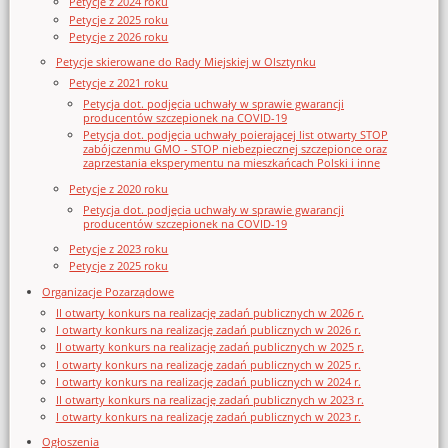
Petycje z 2024 roku
Petycje z 2025 roku
Petycje z 2026 roku
Petycje skierowane do Rady Miejskiej w Olsztynku
Petycje z 2021 roku
Petycja dot. podjęcia uchwały w sprawie gwarancji
producentów szczepionek na COVID-19
Petycja dot. podjęcia uchwały poierającej list otwarty STOP
zabójczenmu GMO - STOP niebezpiecznej szczepionce oraz
zaprzestania eksperymentu na mieszkańcach Polski i inne
Petycje z 2020 roku
Petycja dot. podjęcia uchwały w sprawie gwarancji
producentów szczepionek na COVID-19
Petycje z 2023 roku
Petycje z 2025 roku
Organizacje Pozarządowe
II otwarty konkurs na realizację zadań publicznych w 2026 r.
I otwarty konkurs na realizację zadań publicznych w 2026 r.
II otwarty konkurs na realizację zadań publicznych w 2025 r.
I otwarty konkurs na realizację zadań publicznych w 2025 r.
I otwarty konkurs na realizację zadań publicznych w 2024 r.
II otwarty konkurs na realizację zadań publicznych w 2023 r.
I otwarty konkurs na realizację zadań publicznych w 2023 r.
Ogłoszenia