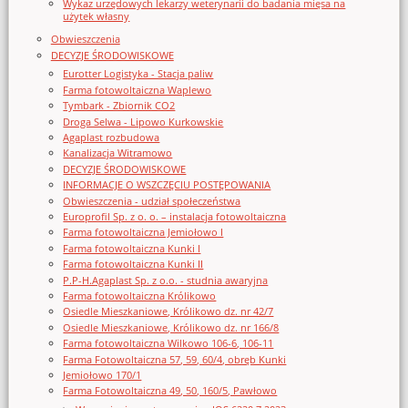
Wykaz urzędowych lekarzy weterynarii do badania mięsa na
użytek własny
Obwieszczenia
DECYZJE ŚRODOWISKOWE
Eurotter Logistyka - Stacja paliw
Farma fotowoltaiczna Waplewo
Tymbark - Zbiornik CO2
Droga Selwa - Lipowo Kurkowskie
Agaplast rozbudowa
Kanalizacja Witramowo
DECYZJE ŚRODOWISKOWE
INFORMACJE O WSZCZĘCIU POSTĘPOWANIA
Obwieszczenia - udział społeczeństwa
Europrofil Sp. z o. o. – instalacja fotowoltaiczna
Farma fotowoltaiczna Jemiołowo I
Farma fotowoltaiczna Kunki I
Farma fotowoltaiczna Kunki II
P.P-H.Agaplast Sp. z o.o. - studnia awaryjna
Farma fotowoltaiczna Królikowo
Osiedle Mieszkaniowe, Królikowo dz. nr 42/7
Osiedle Mieszkaniowe, Królikowo dz. nr 166/8
Farma fotowoltaiczna Wilkowo 106-6, 106-11
Farma Fotowoltaiczna 57, 59, 60/4, obręb Kunki
Jemiołowo 170/1
Farma Fotowoltaiczna 49, 50, 160/5, Pawłowo