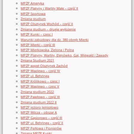
MPZP Ameryka
MPZP Platyny i Warlity Małe – część II
MPZP Sportowa
Zmiana studium
MPZP Olsztynek Wschód – część II
Zmiana studium – drugie wyłożenie
MPZP Kunki – czesc I
Warunki zabudowy dla dz. 380 obręb Mierki
MPZP Mierki – część III
MPZP Mierkowska, Zielona i Polna
MPZP Platyny, Warlity, Elgnówko, Gaj, Wigwałd i Zawady
Zmiana Studium 2021
MPZP węzeł Olsztynek Zachód
MPZP Waplewo – część IV
MPZP ul. Behringa
MPZP Królikowo – czesc I
MPZP Waplewo – czesc V
Zmiana studium 2022
MPZP Pawłowo – część III
Zmiana studium 2022 II
MPZP jezioro Jemiołowo
MPZP Wilcza – obszar A
MPZP Gąsiorowo – część III
MPZP ul. Behringa – część II
MPZP Perłowa i Pionierów
Zmiana MPZP Kunki