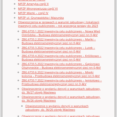
MPZP Ameryka-część II
MPZP Mrongowiusza-część VI
MPZP Mierki – część IV
MPZP ul. Grunwaldzka i Mazurska
Obwieszczenia w sprawach o warunki zabudowy i lokalizacji
inwestycji celu publicznego – rok wszczęcia sprawy do 2023
ZBG.6733.1.2022 Inwestycja celu publicznego – Nowa Wieś
Ostródzka – Budowa elektroenergetycznej sieci nn 0,4kV
ZBG.6733.2.2022 Inwestycja celu publicznego – Mańki –
Budowa elektroenergetycznej sieci nn 0,4kV
ZBG.6733.3.2022 Inwestycja celu publicznego – Lutek –
Budowa elektroenergetycznej sieci nn 0,4kV
ZBG.6733.4.2022 Inwestycja celu publicznego – Królikowo –
Budowa elektroenergetycznej sieci nn 0,4kV
ZBG.6733.5.2022 Inwestycja celu publicznego – Gąsiorowo
Olsztyneckie – Budowa elektroenergetycznej sieci nn 0,4kV
ZBG.6733.6.2022 Inwestycja celu publicznego – Mierki
kolonia – Przebudowa elektroenergetycznej sieci nn 0,4kV
ZBG.6733.7.2022 Inwestycja celu publicznego – Jemiołowo –
Przebudowa elektroenergetycznej sieci nn 0,4kV
Obwieszczenie o wydaniu decyzji o warunkach zabudowy,
dz. 36/27 obręb Waplewo
Obwieszczenie o wydaniu decyzji o warunkach zabudowy,
dz. 36/26 obręb Waplewo
Obwieszczenie o wydaniu decyzji o warunkach
zabudowy, dz. 36/26 obręb Waplewo
Obwieszczenie o wydaniu decyzji o warunkach zabudowy,