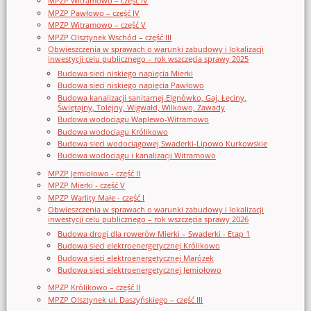
MPZP Witramowo – część IV
MPZP Pawłowo – część IV
MPZP Witramowo – część V
MPZP Olsztynek Wschód – część III
Obwieszczenia w sprawach o warunki zabudowy i lokalizacji
inwestycji celu publicznego – rok wszczęcia sprawy 2025
Budowa sieci niskiego napięcia Mierki
Budowa sieci niskiego napięcia Pawłowo
Budowa kanalizacji sanitarnej Elgnówko, Gaj, Łęciny,
Świętajny, Tolejny, Wigwałd, Wilkowo, Zawady
Budowa wodociągu Waplewo-Witramowo
Budowa wodociągu Królikowo
Budowa sieci wodociągowej Swaderki-Lipowo Kurkowskie
Budowa wodociągu i kanalizacji Witramowo
MPZP Jemiołowo - część II
MPZP Mierki - część V
MPZP Warlity Małe - część I
Obwieszczenia w sprawach o warunki zabudowy i lokalizacji
inwestycji celu publicznego – rok wszczęcia sprawy 2026
Budowa drogi dla rowerów Mierki – Swaderki - Etap 1
Budowa sieci elektroenergetycznej Królikowo
Budowa sieci elektroenergetycznej Marózek
Budowa sieci elektroenergetycznej Jemiołowo
MPZP Królikowo – część II
MPZP Olsztynek ul. Daszyńskiego – część III