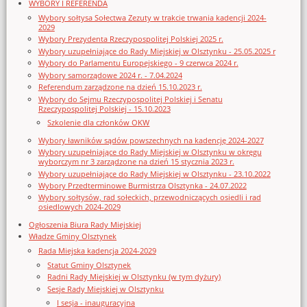
WYBORY I REFERENDA
Wybory sołtysa Sołectwa Zezuty w trakcie trwania kadencji 2024-
2029
Wybory Prezydenta Rzeczypospolitej Polskiej 2025 r.
Wybory uzupełniające do Rady Miejskiej w Olsztynku - 25.05.2025 r
Wybory do Parlamentu Europejskiego - 9 czerwca 2024 r.
Wybory samorządowe 2024 r. - 7.04.2024
Referendum zarządzone na dzień 15.10.2023 r.
Wybory do Sejmu Rzeczypospolitej Polskiej i Senatu
Rzeczypospolitej Polskiej - 15.10.2023
Szkolenie dla członków OKW
Wybory ławników sądów powszechnych na kadencję 2024-2027
Wybory uzupełniające do Rady Miejskiej w Olsztynku w okręgu
wyborczym nr 3 zarządzone na dzień 15 stycznia 2023 r.
Wybory uzupełniające do Rady Miejskiej w Olsztynku - 23.10.2022
Wybory Przedterminowe Burmistrza Olsztynka - 24.07.2022
Wybory sołtysów, rad sołeckich, przewodniczących osiedli i rad
osiedlowych 2024-2029
Ogłoszenia Biura Rady Miejskiej
Władze Gminy Olsztynek
Rada Miejska kadencja 2024-2029
Statut Gminy Olsztynek
Radni Rady Miejskiej w Olsztynku (w tym dyżury)
Sesje Rady Miejskiej w Olsztynku
I sesja - inauguracyjna