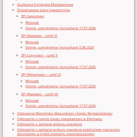
Społeczna Inicjatywa Mieszkaniowa
Zintegrowane plany inwestycyjne
ZPI Gąsiorowo
Wniosek
Opinie, uzgodnienia i konsultacje 17.07.2026
ZPI Waplewo – część VI
Wniosek
Opinie, uzgodnienia i konsultacje 5.06.2026
ZPI Łutynowo – część II
Wniosek
Opinie, uzgodnienia i konsultacje 17.07.2026
ZPI Witramowo – część VI
Wniosek
Opinie, uzgodnienia i konsultacje 17.07.2026
ZPI Waplewo – część VII
Wniosek
Opinie, uzgodnienia i konsultacje 17.07.2026
Ogłoszenia Warmińsko-Mazurskiego Urzędu Wojewódzkiego
Ogłoszenie o najmie lokalu mieszkalnego w Elgnówku
Ogłoszenie o zamiarze wyboru operatora
Ogłoszenie o zamiarze wyboru operatora publicznego transportu
zbiorowego w trybie przetargu nieograniczonego