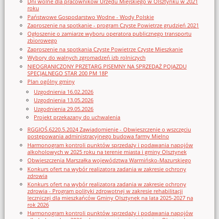
Dni wolne dla pracowników Urzędu Miejskiego w Olsztynku w 2021
roku
Państwowe Gospodarstwo Wodne - Wody Polskie
Zaproszenie na spotkanie - program Czyste Powietrze grudzień 2021
Ogłoszenie o zamiarze wyboru operatora publicznego transportu
zbiorowego
Zaproszenie na spotkania Czyste Powietrze Czyste Mieszkanie
Wybory do walnych zgromadzeń izb rolniczych
NIEOGRANICZONY PRZETARG PISEMNY NA SPRZEDAŻ POJAZDU
SPECJALNEGO STAR 200 PM 18P
Plan ogólny gminy
Uzgodnienia 16.02.2026
Uzgodnienia 13.05.2026
Uzgodnienia 29.05.2026
Projekt przekazany do uchwalenia
RGGIOŚ.6220.5.2024 Zawiadomienie - Obwieszczenie o wszczęciu
postępowania administracyjnego budowa farmy Mielno
Harmonogram kontroli punktów sprzedaży i podawania napojów
alkoholowych w 2025 roku na terenie miasta i gminy Olsztynek
Obwieszczenia Marszałka województwa Warmińsko-Mazurskiego
Konkurs ofert na wybór realizatora zadania w zakresie ochrony
zdrowia
Konkurs ofert na wybór realizatora zadania w zakresie ochrony
zdrowia - Program polityki zdrowotnej w zakresie rehabilitacji
leczniczej dla mieszkańców Gminy Olsztynek na lata 2025-2027 na
rok 2026
Harmonogram kontroli punktów sprzedaży i podawania napojów