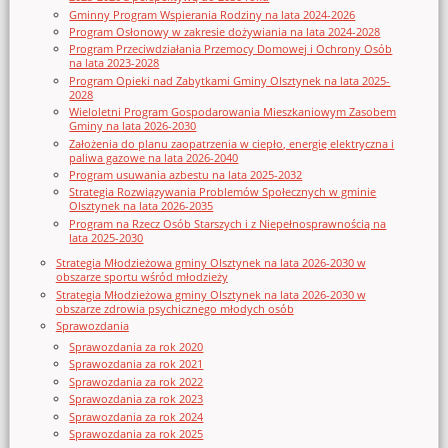
Gminny Program Wspierania Rodziny na lata 2024-2026
Program Osłonowy w zakresie dożywiania na lata 2024-2028
Program Przeciwdziałania Przemocy Domowej i Ochrony Osób
na lata 2023-2028
Program Opieki nad Zabytkami Gminy Olsztynek na lata 2025-
2028
Wieloletni Program Gospodarowania Mieszkaniowym Zasobem
Gminy na lata 2026-2030
Założenia do planu zaopatrzenia w ciepło, energię elektryczna i
paliwa gazowe na lata 2026-2040
Program usuwania azbestu na lata 2025-2032
Strategia Rozwiązywania Problemów Społecznych w gminie
Olsztynek na lata 2026-2035
Program na Rzecz Osób Starszych i z Niepełnosprawnością na
lata 2025-2030
Strategia Młodzieżowa gminy Olsztynek na lata 2026-2030 w
obszarze sportu wśród młodzieży
Strategia Młodzieżowa gminy Olsztynek na lata 2026-2030 w
obszarze zdrowia psychicznego młodych osób
Sprawozdania
Sprawozdania za rok 2020
Sprawozdania za rok 2021
Sprawozdania za rok 2022
Sprawozdania za rok 2023
Sprawozdania za rok 2024
Sprawozdania za rok 2025