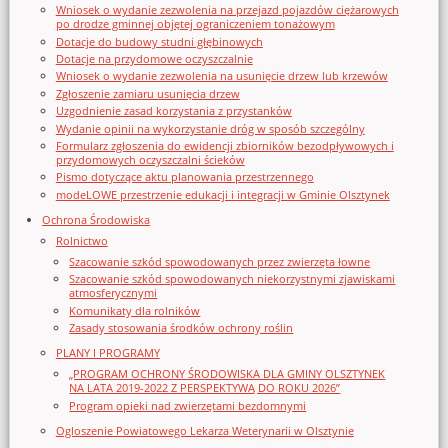
Wniosek o wydanie zezwolenia na przejazd pojazdów ciężarowych
po drodze gminnej objętej ograniczeniem tonażowym
Dotacje do budowy studni głębinowych
Dotacje na przydomowe oczyszczalnie
Wniosek o wydanie zezwolenia na usunięcie drzew lub krzewów
Zgłoszenie zamiaru usunięcia drzew
Uzgodnienie zasad korzystania z przystanków
Wydanie opinii na wykorzystanie dróg w sposób szczególny
Formularz zgłoszenia do ewidencji zbiorników bezodpływowych i
przydomowych oczyszczalni ścieków
Pismo dotyczące aktu planowania przestrzennego
modeLOWE przestrzenie edukacji i integracji w Gminie Olsztynek
Ochrona Środowiska
Rolnictwo
Szacowanie szkód spowodowanych przez zwierzęta łowne
Szacowanie szkód spowodowanych niekorzystnymi zjawiskami
atmosferycznymi
Komunikaty dla rolników
Zasady stosowania środków ochrony roślin
PLANY I PROGRAMY
„PROGRAM OCHRONY ŚRODOWISKA DLA GMINY OLSZTYNEK
NA LATA 2019-2022 Z PERSPEKTYWĄ DO ROKU 2026”
Program opieki nad zwierzętami bezdomnymi
Ogloszenie Powiatowego Lekarza Weterynarii w Olsztynie