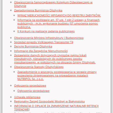
Obwieszczenia Samorządowego Kolegium Odwoławczego w
Olsztynie
Zawiadomienia Burmistrza Olsztynka
WYKAZ NIERUCHOMOŚCI WPISANYCH DO REJESTRU ZABYTKÓW.
Informacja na podstawie art. 37 ust. 1 pkt 2 ustawy o finansach
publicznych - m.in. wykonanie budżetu JST umorzenia pomoc
publiczna.
II Konkurs na realizację zadania publicznego
Obwieszczenia Ministra Infrastruktury i Budwonictwa
Sprzedaż pojazdu Volkswagen Transporter T4
Decyzje Burmistrza Olsztynka
Informacje dla Zarządców Nieruchomości
Zestawienie danych dotyczących czynszów najmu lokali
mieszkalnych, nienależących do publicznego zasobu
mieszkaniowego, w położonych na obszarze Gminy Olsztynek.
Obwieszczenia Starosty Olsztyńskiego
Zawiadomienie o wszczęciu postępowania w sprawie zmiany
pozwolenia zintegrowanego na prowadzenie instalacji
NUTRIPOL Sp. z o.o.
Ogłoszenia sprzedażowe
Ogłoszenia sprzedażowe
Uchwała reklamowa
Regionalny Zarząd Gospodarki Wodnej w Białymstoku
INFORMACJA O OPŁACIE ZA ZMNIEJSZENIE NATURALNEJ RETENCJI
TERENOWEJ