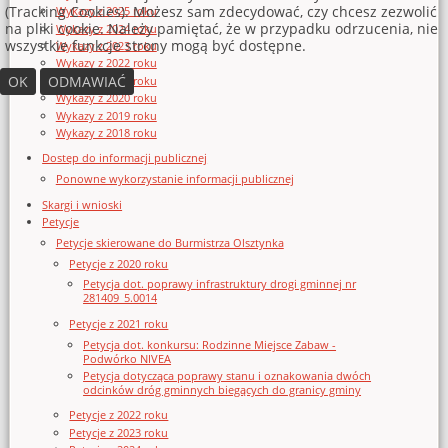
(Tracking Cookies). Możesz sam zdecydować, czy chcesz zezwolić
Wykazy z 2025 roku
na pliki cookie. Należy pamiętać, że w przypadku odrzucenia, nie
Wykazy z 2024 roku
wszystkie funkcje strony mogą być dostępne.
Wykazy z 2023 roku
Wykazy z 2022 roku
OK
ODMAWIAĆ
Wykazy z 2021 roku
Wykazy z 2020 roku
Wykazy z 2019 roku
Wykazy z 2018 roku
Dostęp do informacji publicznej
Ponowne wykorzystanie informacji publicznej
Skargi i wnioski
Petycje
Petycje skierowane do Burmistrza Olsztynka
Petycje z 2020 roku
Petycja dot. poprawy infrastruktury drogi gminnej nr
281409_5.0014
Petycje z 2021 roku
Petycja dot. konkursu: Rodzinne Miejsce Zabaw -
Podwórko NIVEA
Petycja dotycząca poprawy stanu i oznakowania dwóch
odcinków dróg gminnych biegących do granicy gminy
Petycje z 2022 roku
Petycje z 2023 roku