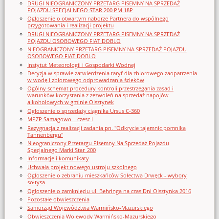
DRUGI NIEOGRANICZONY PRZETARG PISEMNY NA SPRZEDAŻ
POJAZDU SPECJALNEGO STAR 200 PM 18P
Ogłoszenie o otwartym naborze Partnera do wspólnego
przygotowania i realizacji projektu
DRUGI NIEOGRANICZONY PRZETARG PISEMNY NA SPRZEDAŻ
POJAZDU OSOBOWEGO FIAT DOBLO
NIEOGRANICZONY PRZETARG PISEMNY NA SPRZEDAŻ POJAZDU
OSOBOWEGO FIAT DOBLO
Instytut Meteorologii i Gospodarki Wodnej
Decyzja w sprawie zatwierdzenia taryf dla zbiorowego zaopatrzenia
w wodę i zbiorowego odprowadzania ścieków
Ogólny schemat procedury kontroli przestrzegania zasad i
warunków korzystania z zezwoleń na sprzedaż napojów
alkoholowych w gminie Olsztynek
Ogłoszenie o sprzedaży ciągnika Ursus C-360
MPZP Samagowo – czesc I
Rezygnacja z realizacji zadania pn. "Odkrycie tajemnic pomnika
Tannenbergu"
Nieograniczony Przetargu Pisemny Na Sprzedaż Pojazdu
Specjalnego Marki Star_200
Informacje i komunikaty
Uchwała projekt nowego ustroju szkolnego
Ogłoszenie o zebraniu mieszkańców Sołectwa Drwęck - wybory
sołtysa
Ogłoszenie o zamknięciu ul. Behringa na czas Dni Olsztynka 2016
Pozostałe obwieszczenia
Samorząd Województwa Warmińsko-Mazurskiego
Obwieszczenia Wojewody Warmińsko-Mazurskiego