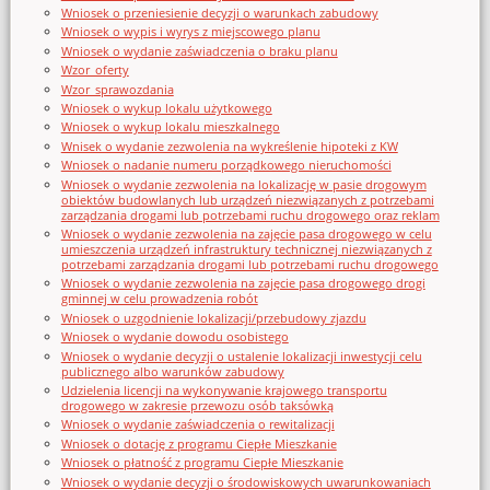
Wniosek o przeniesienie decyzji o warunkach zabudowy
Wniosek o wypis i wyrys z miejscowego planu
Wniosek o wydanie zaświadczenia o braku planu
Wzor_oferty
Wzor_sprawozdania
Wniosek o wykup lokalu użytkowego
Wniosek o wykup lokalu mieszkalnego
Wnisek o wydanie zezwolenia na wykreślenie hipoteki z KW
Wniosek o nadanie numeru porządkowego nieruchomości
Wniosek o wydanie zezwolenia na lokalizację w pasie drogowym
obiektów budowlanych lub urządzeń niezwiązanych z potrzebami
zarządzania drogami lub potrzebami ruchu drogowego oraz reklam
Wniosek o wydanie zezwolenia na zajęcie pasa drogowego w celu
umieszczenia urządzeń infrastruktury technicznej niezwiązanych z
potrzebami zarządzania drogami lub potrzebami ruchu drogowego
Wniosek o wydanie zezwolenia na zajęcie pasa drogowego drogi
gminnej w celu prowadzenia robót
Wniosek o uzgodnienie lokalizacji/przebudowy zjazdu
Wniosek o wydanie dowodu osobistego
Wniosek o wydanie decyzji o ustalenie lokalizacji inwestycji celu
publicznego albo warunków zabudowy
Udzielenia licencji na wykonywanie krajowego transportu
drogowego w zakresie przewozu osób taksówką
Wniosek o wydanie zaświadczenia o rewitalizacji
Wniosek o dotację z programu Ciepłe Mieszkanie
Wniosek o płatność z programu Ciepłe Mieszkanie
Wniosek o wydanie decyzji o środowiskowych uwarunkowaniach