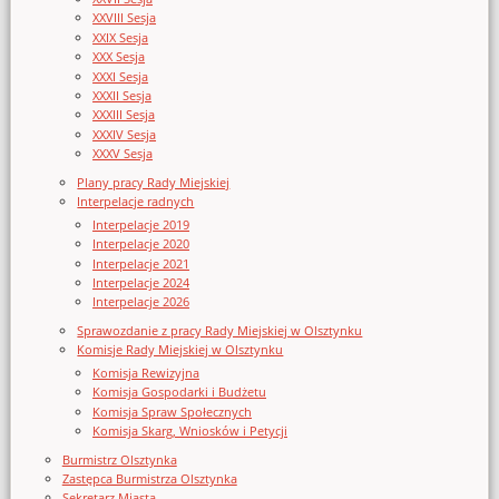
XXVIII Sesja
XXIX Sesja
XXX Sesja
XXXI Sesja
XXXII Sesja
XXXIII Sesja
XXXIV Sesja
XXXV Sesja
Plany pracy Rady Miejskiej
Interpelacje radnych
Interpelacje 2019
Interpelacje 2020
Interpelacje 2021
Interpelacje 2024
Interpelacje 2026
Sprawozdanie z pracy Rady Miejskiej w Olsztynku
Komisje Rady Miejskiej w Olsztynku
Komisja Rewizyjna
Komisja Gospodarki i Budżetu
Komisja Spraw Społecznych
Komisja Skarg, Wniosków i Petycji
Burmistrz Olsztynka
Zastępca Burmistrza Olsztynka
Sekretarz Miasta