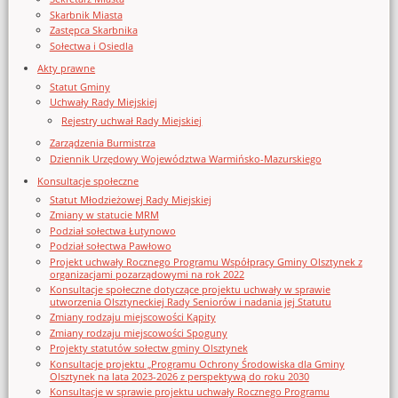
Skarbnik Miasta
Zastępca Skarbnika
Sołectwa i Osiedla
Akty prawne
Statut Gminy
Uchwały Rady Miejskiej
Rejestry uchwał Rady Miejskiej
Zarządzenia Burmistrza
Dziennik Urzędowy Województwa Warmińsko-Mazurskiego
Konsultacje społeczne
Statut Młodzieżowej Rady Miejskiej
Zmiany w statucie MRM
Podział sołectwa Łutynowo
Podział sołectwa Pawłowo
Projekt uchwały Rocznego Programu Współpracy Gminy Olsztynek z
organizacjami pozarządowymi na rok 2022
Konsultacje społeczne dotyczące projektu uchwały w sprawie
utworzenia Olsztyneckiej Rady Seniorów i nadania jej Statutu
Zmiany rodzaju miejscowości Kąpity
Zmiany rodzaju miejscowości Spoguny
Projekty statutów sołectw gminy Olsztynek
Konsultacje projektu „Programu Ochrony Środowiska dla Gminy
Olsztynek na lata 2023-2026 z perspektywą do roku 2030
Konsultacje w sprawie projektu uchwały Rocznego Programu