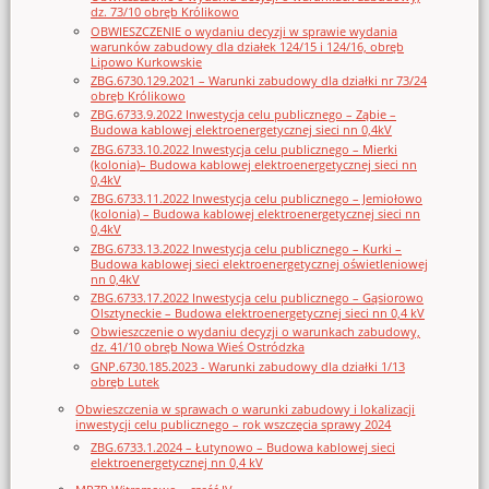
dz. 73/10 obręb Królikowo
OBWIESZCZENIE o wydaniu decyzji w sprawie wydania
warunków zabudowy dla działek 124/15 i 124/16, obręb
Lipowo Kurkowskie
ZBG.6730.129.2021 – Warunki zabudowy dla działki nr 73/24
obręb Królikowo
ZBG.6733.9.2022 Inwestycja celu publicznego – Ząbie –
Budowa kablowej elektroenergetycznej sieci nn 0,4kV
ZBG.6733.10.2022 Inwestycja celu publicznego – Mierki
(kolonia)– Budowa kablowej elektroenergetycznej sieci nn
0,4kV
ZBG.6733.11.2022 Inwestycja celu publicznego – Jemiołowo
(kolonia) – Budowa kablowej elektroenergetycznej sieci nn
0,4kV
ZBG.6733.13.2022 Inwestycja celu publicznego – Kurki –
Budowa kablowej sieci elektroenergetycznej oświetleniowej
nn 0,4kV
ZBG.6733.17.2022 Inwestycja celu publicznego – Gąsiorowo
Olsztyneckie – Budowa elektroenergetycznej sieci nn 0,4 kV
Obwieszczenie o wydaniu decyzji o warunkach zabudowy,
dz. 41/10 obręb Nowa Wieś Ostródzka
GNP.6730.185.2023 - Warunki zabudowy dla działki 1/13
obręb Lutek
Obwieszczenia w sprawach o warunki zabudowy i lokalizacji
inwestycji celu publicznego – rok wszczęcia sprawy 2024
ZBG.6733.1.2024 – Łutynowo – Budowa kablowej sieci
elektroenergetycznej nn 0,4 kV