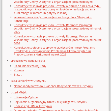
Współpracy Gminy Olsztynek z organizacjami pozarządowymi
Konsultacje w sprawie projektu uchwały w sprawie określenia trybu
i szczegółowych kryteriów oceny wniosków o realizację zadania
publicznego w ramach inicjatywy lokalnej
Wprowadzenie strefy ciszy na jeziorach w gminie Olsztynek –
konsultacje
Konsultacje w sprawie projektu uchwały Rocznego Programu
Współpracy Gminy Olsztynek z organizacjami pozarządowymi na rok
2025
Konsultacje w sprawie projektu uchwały Rocznego Programu
Współpracy Gminy Olsztynek z organizacjami pozarządowymi na rok
2026
Konsultacje społeczne w sprawie przyjęcia Gminnego Programu
Profilaktyki i Rozwiązywania Problemów Alkoholowych oraz
Przeciwdziałania Narkomanii na rok 2026
Młodzieżowa Rada Miejska
Skład Młodzieżowej Rady
Kontakt
Statut
Rada Seniorów w Olsztynku
Nabór kandydatów do II kadencji Rady Seniorów w Olsztynku
Urząd Miejski
Informacje Ogólne
Regulamin Organizacyjny Urzedu Miejskiego w Olsztynku
Kodeks etyki UM w Olsztynku
Dokumentacja dot. Zintegrowanego Systemu Zarządzania Jakością