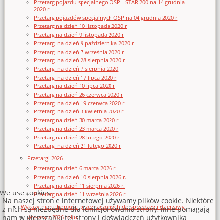
Przetarg pojazdu specjalnego OSP - STAR 200 na 14 grudnia
2020 r
Przetarg pojazdów specjalnych OSP na 04 grudnia 2020 r
Przetarg na dzień 10 listopada 2020 r
Przetarg na dzień 9 listopada 2020 r
Przetargi na dzień 9 października 2020 r
Przetargi na dzień 7 września 2020 r
Przetargi na dzień 28 sierpnia 2020 r
Przetargi na dzień 7 sierpnia 2020
Przetargi na dzień 17 lipca 2020 r
Przetarg na dzień 10 lipca 2020 r
Przetarg na dzień 26 czerwca 2020 r
Przetargi na dzień 19 czerwca 2020 r
Przetargi na dzień 3 kwietnia 2020 r
Przetarg na dzień 30 marca 2020 r
Przetarg na dzień 23 marca 2020 r
Przetarg na dzień 28 lutego 2020 r
Przetargi na dzień 21 lutego 2020 r
Przetargi 2026
Przetarg na dzień 6 marca 2026 r.
Przetargi na dzień 10 sierpnia 2026 r.
Przetarg na dzień 11 sierpnia 2026 r.
We use cookies
Przetarg na dzień 11 września 2026 r.
Na naszej stronie internetowej używamy plików cookie. Niektóre
Wykazy nieruchomości przeznaczonych do sprzedaży i dzierżawy
z nich są niezbędne dla funkcjonowania strony, inne pomagają
nam w ulepszaniu tej strony i doświadczeń użytkownika
Wykazy z 2026 roku