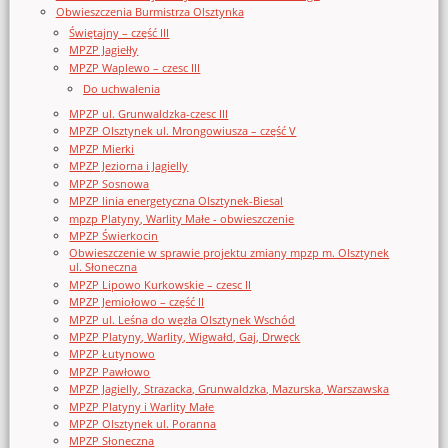
Obwieszczenia Burmistrza Olsztynka
Świętajny – część III
MPZP Jagiełły
MPZP Waplewo – czesc III
Do uchwalenia
MPZP ul. Grunwaldzka-czesc III
MPZP Olsztynek ul. Mrongowiusza – część V
MPZP Mierki
MPZP Jeziorna i Jagielly
MPZP Sosnowa
MPZP linia energetyczna Olsztynek-Biesal
mpzp Platyny, Warlity Małe - obwieszczenie
MPZP Świerkocin
Obwieszczenie w sprawie projektu zmiany mpzp m. Olsztynek
ul. Słoneczna
MPZP Lipowo Kurkowskie – czesc II
MPZP Jemiołowo – część II
MPZP ul. Leśna do węzła Olsztynek Wschód
MPZP Platyny, Warlity, Wigwałd, Gaj, Drwęck
MPZP Łutynowo
MPZP Pawłowo
MPZP Jagielly, Strazacka, Grunwaldzka, Mazurska, Warszawska
MPZP Platyny i Warlity Małe
MPZP Olsztynek ul. Poranna
MPZP Słoneczna