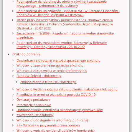
Podinspektor ds. obronnych, obrony cywilnej i zarządzania
kryzysowego - pełnomocnik ds. ochrony
Podinspektor ds. księgowości i podatku VAT w Referacie Finansów i
Podatków w Urzędzie Miejskim w Olsztynku
Oferta pracy na zastępstwo - podinspektor ds. drogownictwa w
Referacie Inwestycji i Ochrony Środowiska Urzędu Miejskiego w
Olsztynku - 26.07.2022
Zarządzenie nr 9/2009 - Regulamin naboru na wolne stanowiska
urzędnicze.
Podinspektor ds. gospodarki wodno–ściekowej w Referacie
Inwestycji i Ochrony Środowiska - 25.10.2022
Druki do pobrania
Oświadczenie o rocznej wartości sprzedanego alkoholu
Wniosek o zezwolenie na sprzedaz alkoholu
Wniosek o zakup węgla w cenie preferencyjnej
Fundusz Sołecki - dokumenty
Zmiana zadania funduszu sołeckiego
Wniosek o wydanie odpisu aktu urodzenia, małżeństwa lub zgonu
Przedłużenie terminu płatności z powodu COVID-19
Deklaracje podatkowe
Informacje podatkowe
Dofinansowanie kształcenia młodocianych pracowników
Kwestonariusz osobowy
Wniosek o udostępnienie informacji publicznej
PPF Wniosek o przyznanie prawa pomocy
Wniosek o wpis do ewidencji obiektów hotelarskich