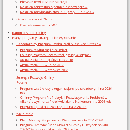
Pierwsze oświadczenie radnego
Na dzień zaprzestania pełnienia obowiązków
Na dzień rozwiązania stosunku pracy - 27.10.2025
Oświadczenia - 2026 rok
Oświadczenia za rok 2025
Raport o stanie Gminy
Plany, programy, strategie i ich wykonanie
Ponadlokalny Program Rewitalizacji Miast Sieci Cittaslow
Program rewitalizacji sieci miast
Lokalny Program Rewitalizacji gminy Olsztynek
Aktualizacja LPR – październik 2016
Aktualizacja LPR – lipiec 2017
Aktualizacja LPR – czerwiec 2018
Strategia Rozwoju Gminy
Roczne
Program współpracy z organizacjami pozarządowymi na 2026
rok
Gminny Program Profilaktyki i Rozwiązywania Problemów
Alkoholowych oraz Przeciwdziałania Narkomanii na 2026 rok
Program opieki nad zwierzętami na 2026 rok
Wieloletnie
Plan Odnowy Miejscowości Waplewo na lata 2021-2028
Program Ochrony Środowiska dla Gminy Olsztynek na lata
2023-2026 z perspektywą do 2030 roku