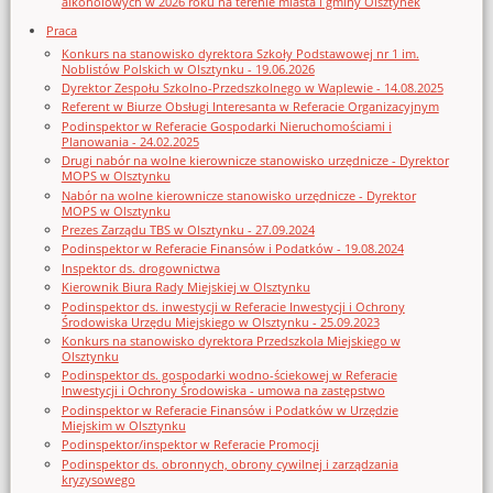
alkoholowych w 2026 roku na terenie miasta i gminy Olsztynek
Praca
Konkurs na stanowisko dyrektora Szkoły Podstawowej nr 1 im.
Noblistów Polskich w Olsztynku - 19.06.2026
Dyrektor Zespołu Szkolno-Przedszkolnego w Waplewie - 14.08.2025
Referent w Biurze Obsługi Interesanta w Referacie Organizacyjnym
Podinspektor w Referacie Gospodarki Nieruchomościami i
Planowania - 24.02.2025
Drugi nabór na wolne kierownicze stanowisko urzędnicze - Dyrektor
MOPS w Olsztynku
Nabór na wolne kierownicze stanowisko urzędnicze - Dyrektor
MOPS w Olsztynku
Prezes Zarządu TBS w Olsztynku - 27.09.2024
Podinspektor w Referacie Finansów i Podatków - 19.08.2024
Inspektor ds. drogownictwa
Kierownik Biura Rady Miejskiej w Olsztynku
Podinspektor ds. inwestycji w Referacie Inwestycji i Ochrony
Środowiska Urzędu Miejskiego w Olsztynku - 25.09.2023
Konkurs na stanowisko dyrektora Przedszkola Miejskiego w
Olsztynku
Podinspektor ds. gospodarki wodno-ściekowej w Referacie
Inwestycji i Ochrony Środowiska - umowa na zastępstwo
Podinspektor w Referacie Finansów i Podatków w Urzędzie
Miejskim w Olsztynku
Podinspektor/inspektor w Referacie Promocji
Podinspektor ds. obronnych, obrony cywilnej i zarządzania
kryzysowego