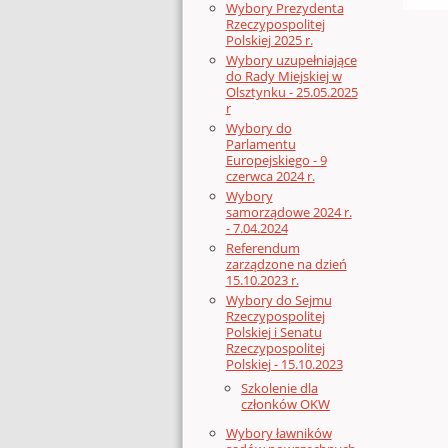
Wybory Prezydenta
Rzeczypospolitej
Polskiej 2025 r.
Wybory uzupełniające
do Rady Miejskiej w
Olsztynku - 25.05.2025
r
Wybory do
Parlamentu
Europejskiego - 9
czerwca 2024 r.
Wybory
samorządowe 2024 r.
- 7.04.2024
Referendum
zarządzone na dzień
15.10.2023 r.
Wybory do Sejmu
Rzeczypospolitej
Polskiej i Senatu
Rzeczypospolitej
Polskiej - 15.10.2023
Szkolenie dla
członków OKW
Wybory ławników