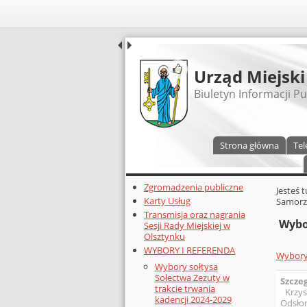
UDOSTĘPNIJ
Urząd Miejski
Biuletyn Informacji Pu
Menu główne
Strona główna
Tel
Dodatkowe zasoby (lewa kolumn
Zgromadzenia publiczne
Głównej 
Jesteś 
Karty Usług
Samorz
Transmisja oraz nagrania
Wybo
Sesji Rady Miejskiej w
Olsztynku
WYBORY I REFERENDA
Wybory
Wybory sołtysa
Sołectwa Zezuty w
Szcze
trakcie trwania
Krzys
kadencji 2024-2029
Odsłon