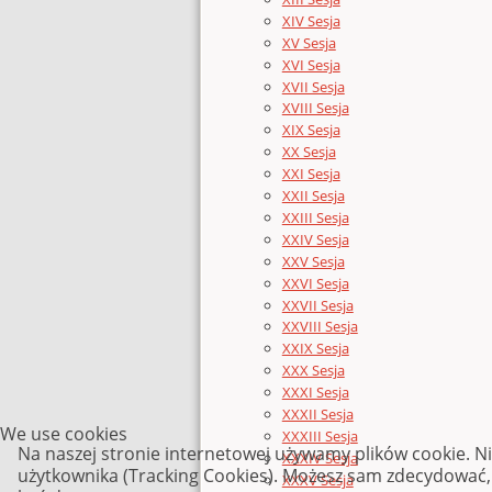
XIV Sesja
XV Sesja
XVI Sesja
XVII Sesja
XVIII Sesja
XIX Sesja
XX Sesja
XXI Sesja
XXII Sesja
XXIII Sesja
XXIV Sesja
XXV Sesja
XXVI Sesja
XXVII Sesja
XXVIII Sesja
XXIX Sesja
XXX Sesja
XXXI Sesja
XXXII Sesja
We use cookies
XXXIII Sesja
Na naszej stronie internetowej używamy plików cookie. N
XXXIV Sesja
użytkownika (Tracking Cookies). Możesz sam zdecydować, c
XXXV Sesja