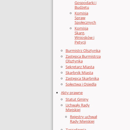
Gospodarki i
Budżetu
Komisja
Spraw
Społecznych
Komisja
Skarg,
Wniosków i
Petycji
Burmistrz Olsztynka
Zastępca Burmistrza
Olsztynka
Sekretarz Miasta
Skarbnik Miasta
Zastępca Skarbnika
Sołectwa i Osiedla
Akty prawne
Statut Gminy
Uchwały Rady
Miejskiej
Rejestry uchwał
Rady Miejskiej
Zarządzenia