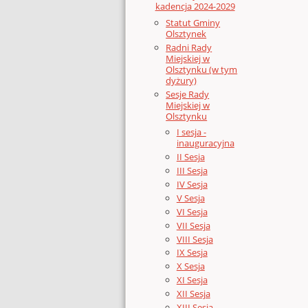
kadencja 2024-2029
Statut Gminy
Olsztynek
Radni Rady
Miejskiej w
Olsztynku (w tym
dyżury)
Sesje Rady
Miejskiej w
Olsztynku
I sesja -
inauguracyjna
II Sesja
III Sesja
IV Sesja
V Sesja
VI Sesja
VII Sesja
VIII Sesja
IX Sesja
X Sesja
XI Sesja
XII Sesja
XIII Sesja