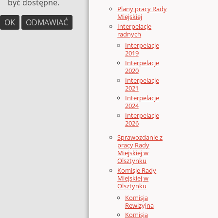
być dostępne.
Plany pracy Rady
Miejskiej
OK
ODMAWIAĆ
Interpelacje
radnych
Interpelacje
2019
Interpelacje
2020
Interpelacje
2021
Interpelacje
2024
Interpelacje
2026
Sprawozdanie z
pracy Rady
Miejskiej w
Olsztynku
Komisje Rady
Miejskiej w
Olsztynku
Komisja
Rewizyjna
Komisja