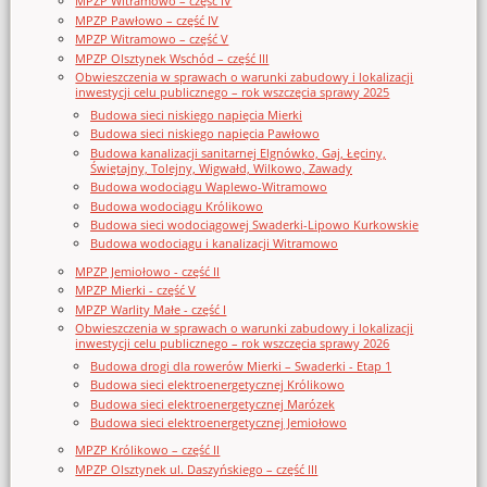
MPZP Witramowo – część IV
MPZP Pawłowo – część IV
MPZP Witramowo – część V
MPZP Olsztynek Wschód – część III
Obwieszczenia w sprawach o warunki zabudowy i lokalizacji
inwestycji celu publicznego – rok wszczęcia sprawy 2025
Budowa sieci niskiego napięcia Mierki
Budowa sieci niskiego napięcia Pawłowo
Budowa kanalizacji sanitarnej Elgnówko, Gaj, Łęciny,
Świętajny, Tolejny, Wigwałd, Wilkowo, Zawady
Budowa wodociągu Waplewo-Witramowo
Budowa wodociągu Królikowo
Budowa sieci wodociągowej Swaderki-Lipowo Kurkowskie
Budowa wodociągu i kanalizacji Witramowo
MPZP Jemiołowo - część II
MPZP Mierki - część V
MPZP Warlity Małe - część I
Obwieszczenia w sprawach o warunki zabudowy i lokalizacji
inwestycji celu publicznego – rok wszczęcia sprawy 2026
Budowa drogi dla rowerów Mierki – Swaderki - Etap 1
Budowa sieci elektroenergetycznej Królikowo
Budowa sieci elektroenergetycznej Marózek
Budowa sieci elektroenergetycznej Jemiołowo
MPZP Królikowo – część II
MPZP Olsztynek ul. Daszyńskiego – część III