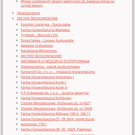
Wykaz urzędowych lekarzy weterynarii do badania mięsa na
użytek własny
Obwieszczenia
DECYZJE ŚRODOWISKOWE
Eurotter Logistyka - Stacja paliw
Farma fotowoltaiczna Waplewo
Tymbark - Zbiornik CO2
Droga Selwa - Lipowo Kurkowskie
Agaplast rozbudowa
Kanalizacja Witramowo
DECYZJE ŚRODOWISKOWE
INFORMACJE O WSZCZĘCIU POSTĘPOWANIA
Obwieszczenia - udział społeczeństwa
Europrofil Sp. z o. o. – instalacja fotowoltaiczna
Farma fotowoltaiczna Jemiołowo I
Farma fotowoltaiczna Kunki I
Farma fotowoltaiczna Kunki II
P.P-H.Agaplast Sp. z o.o. - studnia awaryjna
Farma fotowoltaiczna Królikowo
Osiedle Mieszkaniowe, Królikowo dz. nr 42/7
Osiedle Mieszkaniowe, Królikowo dz. nr 166/8
Farma fotowoltaiczna Wilkowo 106-6, 106-11
Farma Fotowoltaiczna 57, 59, 60/4, obręb Kunki
Jemiołowo 170/1
Farma Fotowoltaiczna 49, 50, 160/5, Pawłowo