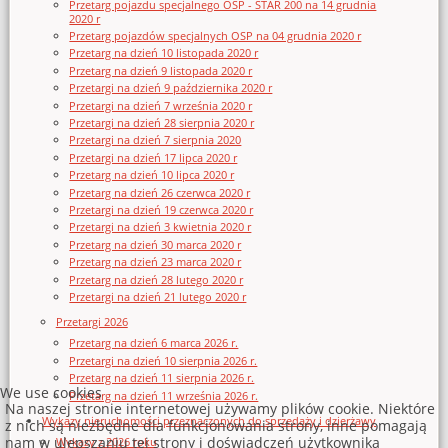
Przetarg pojazdu specjalnego OSP - STAR 200 na 14 grudnia
2020 r
Przetarg pojazdów specjalnych OSP na 04 grudnia 2020 r
Przetarg na dzień 10 listopada 2020 r
Przetarg na dzień 9 listopada 2020 r
Przetargi na dzień 9 października 2020 r
Przetargi na dzień 7 września 2020 r
Przetargi na dzień 28 sierpnia 2020 r
Przetargi na dzień 7 sierpnia 2020
Przetargi na dzień 17 lipca 2020 r
Przetarg na dzień 10 lipca 2020 r
Przetarg na dzień 26 czerwca 2020 r
Przetargi na dzień 19 czerwca 2020 r
Przetargi na dzień 3 kwietnia 2020 r
Przetarg na dzień 30 marca 2020 r
Przetarg na dzień 23 marca 2020 r
Przetarg na dzień 28 lutego 2020 r
Przetargi na dzień 21 lutego 2020 r
Przetargi 2026
Przetarg na dzień 6 marca 2026 r.
Przetargi na dzień 10 sierpnia 2026 r.
Przetarg na dzień 11 sierpnia 2026 r.
We use cookies
Przetarg na dzień 11 września 2026 r.
Na naszej stronie internetowej używamy plików cookie. Niektóre
Wykazy nieruchomości przeznaczonych do sprzedaży i dzierżawy
z nich są niezbędne dla funkcjonowania strony, inne pomagają
nam w ulepszaniu tej strony i doświadczeń użytkownika
Wykazy z 2026 roku