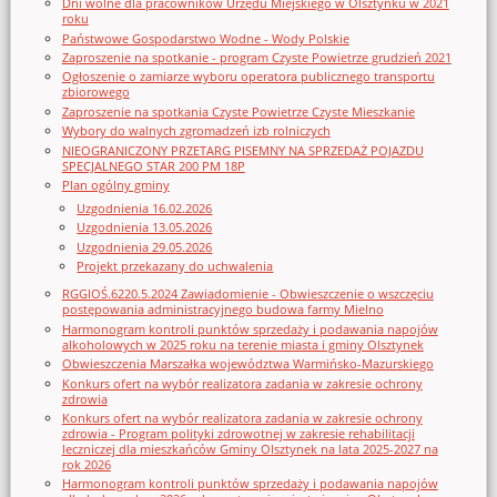
Dni wolne dla pracowników Urzędu Miejskiego w Olsztynku w 2021
roku
Państwowe Gospodarstwo Wodne - Wody Polskie
Zaproszenie na spotkanie - program Czyste Powietrze grudzień 2021
Ogłoszenie o zamiarze wyboru operatora publicznego transportu
zbiorowego
Zaproszenie na spotkania Czyste Powietrze Czyste Mieszkanie
Wybory do walnych zgromadzeń izb rolniczych
NIEOGRANICZONY PRZETARG PISEMNY NA SPRZEDAŻ POJAZDU
SPECJALNEGO STAR 200 PM 18P
Plan ogólny gminy
Uzgodnienia 16.02.2026
Uzgodnienia 13.05.2026
Uzgodnienia 29.05.2026
Projekt przekazany do uchwalenia
RGGIOŚ.6220.5.2024 Zawiadomienie - Obwieszczenie o wszczęciu
postępowania administracyjnego budowa farmy Mielno
Harmonogram kontroli punktów sprzedaży i podawania napojów
alkoholowych w 2025 roku na terenie miasta i gminy Olsztynek
Obwieszczenia Marszałka województwa Warmińsko-Mazurskiego
Konkurs ofert na wybór realizatora zadania w zakresie ochrony
zdrowia
Konkurs ofert na wybór realizatora zadania w zakresie ochrony
zdrowia - Program polityki zdrowotnej w zakresie rehabilitacji
leczniczej dla mieszkańców Gminy Olsztynek na lata 2025-2027 na
rok 2026
Harmonogram kontroli punktów sprzedaży i podawania napojów