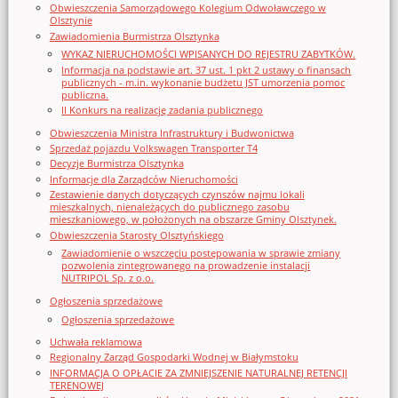
Obwieszczenia Samorządowego Kolegium Odwoławczego w
Olsztynie
Zawiadomienia Burmistrza Olsztynka
WYKAZ NIERUCHOMOŚCI WPISANYCH DO REJESTRU ZABYTKÓW.
Informacja na podstawie art. 37 ust. 1 pkt 2 ustawy o finansach
publicznych - m.in. wykonanie budżetu JST umorzenia pomoc
publiczna.
II Konkurs na realizację zadania publicznego
Obwieszczenia Ministra Infrastruktury i Budwonictwa
Sprzedaż pojazdu Volkswagen Transporter T4
Decyzje Burmistrza Olsztynka
Informacje dla Zarządców Nieruchomości
Zestawienie danych dotyczących czynszów najmu lokali
mieszkalnych, nienależących do publicznego zasobu
mieszkaniowego, w położonych na obszarze Gminy Olsztynek.
Obwieszczenia Starosty Olsztyńskiego
Zawiadomienie o wszczęciu postępowania w sprawie zmiany
pozwolenia zintegrowanego na prowadzenie instalacji
NUTRIPOL Sp. z o.o.
Ogłoszenia sprzedażowe
Ogłoszenia sprzedażowe
Uchwała reklamowa
Regionalny Zarząd Gospodarki Wodnej w Białymstoku
INFORMACJA O OPŁACIE ZA ZMNIEJSZENIE NATURALNEJ RETENCJI
TERENOWEJ