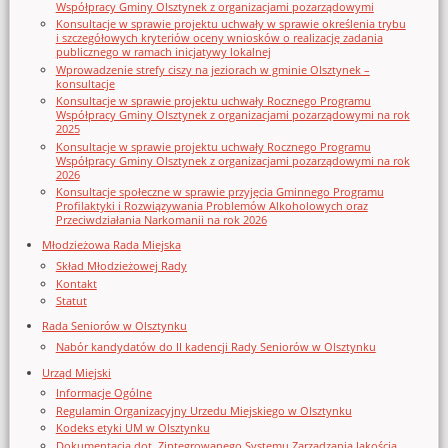
Współpracy Gminy Olsztynek z organizacjami pozarządowymi
Konsultacje w sprawie projektu uchwały w sprawie określenia trybu
i szczegółowych kryteriów oceny wniosków o realizację zadania
publicznego w ramach inicjatywy lokalnej
Wprowadzenie strefy ciszy na jeziorach w gminie Olsztynek –
konsultacje
Konsultacje w sprawie projektu uchwały Rocznego Programu
Współpracy Gminy Olsztynek z organizacjami pozarządowymi na rok
2025
Konsultacje w sprawie projektu uchwały Rocznego Programu
Współpracy Gminy Olsztynek z organizacjami pozarządowymi na rok
2026
Konsultacje społeczne w sprawie przyjęcia Gminnego Programu
Profilaktyki i Rozwiązywania Problemów Alkoholowych oraz
Przeciwdziałania Narkomanii na rok 2026
Młodzieżowa Rada Miejska
Skład Młodzieżowej Rady
Kontakt
Statut
Rada Seniorów w Olsztynku
Nabór kandydatów do II kadencji Rady Seniorów w Olsztynku
Urząd Miejski
Informacje Ogólne
Regulamin Organizacyjny Urzedu Miejskiego w Olsztynku
Kodeks etyki UM w Olsztynku
Dokumentacja dot. Zintegrowanego Systemu Zarządzania Jakością