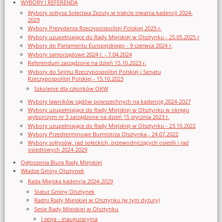
WYBORY I REFERENDA
Wybory sołtysa Sołectwa Zezuty w trakcie trwania kadencji 2024-
2029
Wybory Prezydenta Rzeczypospolitej Polskiej 2025 r.
Wybory uzupełniające do Rady Miejskiej w Olsztynku - 25.05.2025 r
Wybory do Parlamentu Europejskiego - 9 czerwca 2024 r.
Wybory samorządowe 2024 r. - 7.04.2024
Referendum zarządzone na dzień 15.10.2023 r.
Wybory do Sejmu Rzeczypospolitej Polskiej i Senatu
Rzeczypospolitej Polskiej - 15.10.2023
Szkolenie dla członków OKW
Wybory ławników sądów powszechnych na kadencję 2024-2027
Wybory uzupełniające do Rady Miejskiej w Olsztynku w okręgu
wyborczym nr 3 zarządzone na dzień 15 stycznia 2023 r.
Wybory uzupełniające do Rady Miejskiej w Olsztynku - 23.10.2022
Wybory Przedterminowe Burmistrza Olsztynka - 24.07.2022
Wybory sołtysów, rad sołeckich, przewodniczących osiedli i rad
osiedlowych 2024-2029
Ogłoszenia Biura Rady Miejskiej
Władze Gminy Olsztynek
Rada Miejska kadencja 2024-2029
Statut Gminy Olsztynek
Radni Rady Miejskiej w Olsztynku (w tym dyżury)
Sesje Rady Miejskiej w Olsztynku
I sesja - inauguracyjna