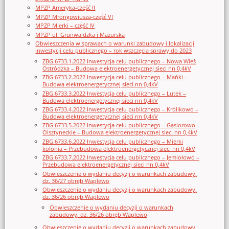
MPZP Ameryka-część II
MPZP Mrongowiusza-część VI
MPZP Mierki – część IV
MPZP ul. Grunwaldzka i Mazurska
Obwieszczenia w sprawach o warunki zabudowy i lokalizacji
inwestycji celu publicznego – rok wszczęcia sprawy do 2023
ZBG.6733.1.2022 Inwestycja celu publicznego – Nowa Wieś
Ostródzka – Budowa elektroenergetycznej sieci nn 0,4kV
ZBG.6733.2.2022 Inwestycja celu publicznego – Mańki –
Budowa elektroenergetycznej sieci nn 0,4kV
ZBG.6733.3.2022 Inwestycja celu publicznego – Lutek –
Budowa elektroenergetycznej sieci nn 0,4kV
ZBG.6733.4.2022 Inwestycja celu publicznego – Królikowo –
Budowa elektroenergetycznej sieci nn 0,4kV
ZBG.6733.5.2022 Inwestycja celu publicznego – Gąsiorowo
Olsztyneckie – Budowa elektroenergetycznej sieci nn 0,4kV
ZBG.6733.6.2022 Inwestycja celu publicznego – Mierki
kolonia – Przebudowa elektroenergetycznej sieci nn 0,4kV
ZBG.6733.7.2022 Inwestycja celu publicznego – Jemiołowo –
Przebudowa elektroenergetycznej sieci nn 0,4kV
Obwieszczenie o wydaniu decyzji o warunkach zabudowy,
dz. 36/27 obręb Waplewo
Obwieszczenie o wydaniu decyzji o warunkach zabudowy,
dz. 36/26 obręb Waplewo
Obwieszczenie o wydaniu decyzji o warunkach
zabudowy, dz. 36/26 obręb Waplewo
Obwieszczenie o wydaniu decyzji o warunkach zabudowy,