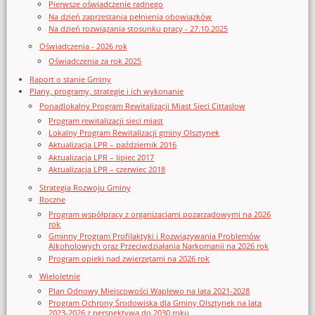
Pierwsze oświadczenie radnego
Na dzień zaprzestania pełnienia obowiązków
Na dzień rozwiązania stosunku pracy - 27.10.2025
Oświadczenia - 2026 rok
Oświadczenia za rok 2025
Raport o stanie Gminy
Plany, programy, strategie i ich wykonanie
Ponadlokalny Program Rewitalizacji Miast Sieci Cittaslow
Program rewitalizacji sieci miast
Lokalny Program Rewitalizacji gminy Olsztynek
Aktualizacja LPR – październik 2016
Aktualizacja LPR – lipiec 2017
Aktualizacja LPR – czerwiec 2018
Strategia Rozwoju Gminy
Roczne
Program współpracy z organizacjami pozarządowymi na 2026
rok
Gminny Program Profilaktyki i Rozwiązywania Problemów
Alkoholowych oraz Przeciwdziałania Narkomanii na 2026 rok
Program opieki nad zwierzętami na 2026 rok
Wieloletnie
Plan Odnowy Miejscowości Waplewo na lata 2021-2028
Program Ochrony Środowiska dla Gminy Olsztynek na lata
2023-2026 z perspektywą do 2030 roku