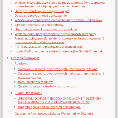
Wniosek o wydanie zezwolenia na przejazd pojazdów ciężarowych
po drodze gminnej objętej ograniczeniem tonażowym
Dotacje do budowy studni głębinowych
Dotacje na przydomowe oczyszczalnie
Wniosek o wydanie zezwolenia na usunięcie drzew lub krzewów
Zgłoszenie zamiaru usunięcia drzew
Uzgodnienie zasad korzystania z przystanków
Wydanie opinii na wykorzystanie dróg w sposób szczególny
Formularz zgłoszenia do ewidencji zbiorników bezodpływowych i
przydomowych oczyszczalni ścieków
Pismo dotyczące aktu planowania przestrzennego
modeLOWE przestrzenie edukacji i integracji w Gminie Olsztynek
Ochrona Środowiska
Rolnictwo
Szacowanie szkód spowodowanych przez zwierzęta łowne
Szacowanie szkód spowodowanych niekorzystnymi zjawiskami
atmosferycznymi
Komunikaty dla rolników
Zasady stosowania środków ochrony roślin
PLANY I PROGRAMY
„PROGRAM OCHRONY ŚRODOWISKA DLA GMINY OLSZTYNEK
NA LATA 2019-2022 Z PERSPEKTYWĄ DO ROKU 2026”
Program opieki nad zwierzętami bezdomnymi
Ogloszenie Powiatowego Lekarza Weterynarii w Olsztynie