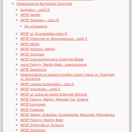
Obwieszczenia Burmistrza Olsztynka
Świętajny – część III
MPZP Jagiełły
MPZP Waplewo – czesc III
Do uchwalenia
MPZP ul. Grunwaldzka-czesc III
MPZP Olsztynek ul. Mrongowiusza – część V
MPZP Mierki
MPZP Jeziorna i Jagielly
MPZP Sosnowa
MPZP linia energetyczna Olsztynek-Biesal
mpzp Platyny, Warlity Małe - obwieszczenie
MPZP Świerkocin
Obwieszczenie w sprawie projektu zmiany mpzp m. Olsztynek
ul. Słoneczna
MPZP Lipowo Kurkowskie – czesc II
MPZP Jemiołowo – część II
MPZP ul. Leśna do węzła Olsztynek Wschód
MPZP Platyny, Warlity, Wigwałd, Gaj, Drwęck
MPZP Łutynowo
MPZP Pawłowo
MPZP Jagielly, Strazacka, Grunwaldzka, Mazurska, Warszawska
MPZP Platyny i Warlity Małe
MPZP Olsztynek ul. Poranna
MPZP Słoneczna