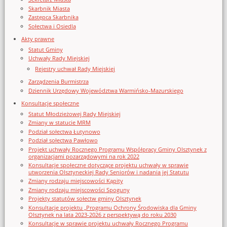
Skarbnik Miasta
Zastępca Skarbnika
Sołectwa i Osiedla
Akty prawne
Statut Gminy
Uchwały Rady Miejskiej
Rejestry uchwał Rady Miejskiej
Zarządzenia Burmistrza
Dziennik Urzędowy Województwa Warmińsko-Mazurskiego
Konsultacje społeczne
Statut Młodzieżowej Rady Miejskiej
Zmiany w statucie MRM
Podział sołectwa Łutynowo
Podział sołectwa Pawłowo
Projekt uchwały Rocznego Programu Współpracy Gminy Olsztynek z
organizacjami pozarządowymi na rok 2022
Konsultacje społeczne dotyczące projektu uchwały w sprawie
utworzenia Olsztyneckiej Rady Seniorów i nadania jej Statutu
Zmiany rodzaju miejscowości Kąpity
Zmiany rodzaju miejscowości Spoguny
Projekty statutów sołectw gminy Olsztynek
Konsultacje projektu „Programu Ochrony Środowiska dla Gminy
Olsztynek na lata 2023-2026 z perspektywą do roku 2030
Konsultacje w sprawie projektu uchwały Rocznego Programu