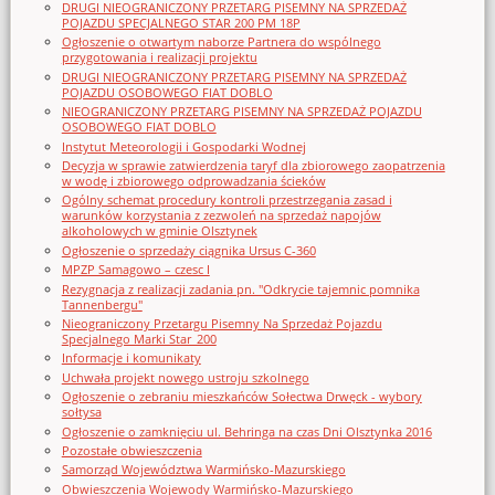
DRUGI NIEOGRANICZONY PRZETARG PISEMNY NA SPRZEDAŻ
POJAZDU SPECJALNEGO STAR 200 PM 18P
Ogłoszenie o otwartym naborze Partnera do wspólnego
przygotowania i realizacji projektu
DRUGI NIEOGRANICZONY PRZETARG PISEMNY NA SPRZEDAŻ
POJAZDU OSOBOWEGO FIAT DOBLO
NIEOGRANICZONY PRZETARG PISEMNY NA SPRZEDAŻ POJAZDU
OSOBOWEGO FIAT DOBLO
Instytut Meteorologii i Gospodarki Wodnej
Decyzja w sprawie zatwierdzenia taryf dla zbiorowego zaopatrzenia
w wodę i zbiorowego odprowadzania ścieków
Ogólny schemat procedury kontroli przestrzegania zasad i
warunków korzystania z zezwoleń na sprzedaż napojów
alkoholowych w gminie Olsztynek
Ogłoszenie o sprzedaży ciągnika Ursus C-360
MPZP Samagowo – czesc I
Rezygnacja z realizacji zadania pn. "Odkrycie tajemnic pomnika
Tannenbergu"
Nieograniczony Przetargu Pisemny Na Sprzedaż Pojazdu
Specjalnego Marki Star_200
Informacje i komunikaty
Uchwała projekt nowego ustroju szkolnego
Ogłoszenie o zebraniu mieszkańców Sołectwa Drwęck - wybory
sołtysa
Ogłoszenie o zamknięciu ul. Behringa na czas Dni Olsztynka 2016
Pozostałe obwieszczenia
Samorząd Województwa Warmińsko-Mazurskiego
Obwieszczenia Wojewody Warmińsko-Mazurskiego