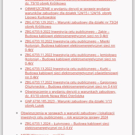
dz. 73/10 obręb Królikowo
OBWIESZCZENIE o wydaniu decyzji w sprawie wydania
warunków zabudowy dla działek 124/15 i 124/16, obręb
Lipowo Kurkowskie
ZBG.6730.129.2021 – Warunki zabudowy dla działki nr 73/24
obręb Królikowo
ZBG.6733.9.2022 Inwestycja celu publicznego – Ząbie –
Budowa kablowej elektroenergetycznej sieci nn 0,4kV
ZBG.6733.10.2022 Inwestycja celu publicznego – Mierki
(kolonia)– Budowa kablowej elektroenergetycznej sieci nn
0,4kV
ZBG.6733.11.2022 Inwestycja celu publicznego – Jemiołowo
(kolonia) – Budowa kablowej elektroenergetycznej sieci nn
0,4kV
ZBG.6733.13.2022 Inwestycja celu publicznego – Kurki –
Budowa kablowej sieci elektroenergetycznej oświetleniowej
nn 0,4kV
ZBG.6733.17.2022 Inwestycja celu publicznego – Gąsiorowo
Olsztyneckie – Budowa elektroenergetycznej sieci nn 0,4 kV
Obwieszczenie o wydaniu decyzji o warunkach zabudowy,
dz. 41/10 obręb Nowa Wieś Ostródzka
GNP.6730.185.2023 - Warunki zabudowy dla działki 1/13
obręb Lutek
Obwieszczenia w sprawach o warunki zabudowy i lokalizacji
inwestycji celu publicznego – rok wszczęcia sprawy 2024
ZBG.6733.1.2024 – Łutynowo – Budowa kablowej sieci
elektroenergetycznej nn 0,4 kV