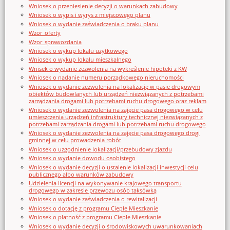
Wniosek o przeniesienie decyzji o warunkach zabudowy
Wniosek o wypis i wyrys z miejscowego planu
Wniosek o wydanie zaświadczenia o braku planu
Wzor_oferty
Wzor_sprawozdania
Wniosek o wykup lokalu użytkowego
Wniosek o wykup lokalu mieszkalnego
Wnisek o wydanie zezwolenia na wykreślenie hipoteki z KW
Wniosek o nadanie numeru porządkowego nieruchomości
Wniosek o wydanie zezwolenia na lokalizację w pasie drogowym
obiektów budowlanych lub urządzeń niezwiązanych z potrzebami
zarządzania drogami lub potrzebami ruchu drogowego oraz reklam
Wniosek o wydanie zezwolenia na zajęcie pasa drogowego w celu
umieszczenia urządzeń infrastruktury technicznej niezwiązanych z
potrzebami zarządzania drogami lub potrzebami ruchu drogowego
Wniosek o wydanie zezwolenia na zajęcie pasa drogowego drogi
gminnej w celu prowadzenia robót
Wniosek o uzgodnienie lokalizacji/przebudowy zjazdu
Wniosek o wydanie dowodu osobistego
Wniosek o wydanie decyzji o ustalenie lokalizacji inwestycji celu
publicznego albo warunków zabudowy
Udzielenia licencji na wykonywanie krajowego transportu
drogowego w zakresie przewozu osób taksówką
Wniosek o wydanie zaświadczenia o rewitalizacji
Wniosek o dotację z programu Ciepłe Mieszkanie
Wniosek o płatność z programu Ciepłe Mieszkanie
Wniosek o wydanie decyzji o środowiskowych uwarunkowaniach