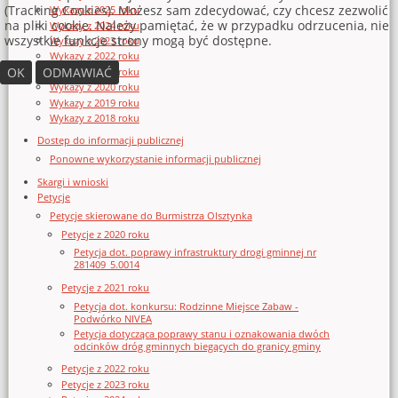
(Tracking Cookies). Możesz sam zdecydować, czy chcesz zezwolić
Wykazy z 2025 roku
na pliki cookie. Należy pamiętać, że w przypadku odrzucenia, nie
Wykazy z 2024 roku
wszystkie funkcje strony mogą być dostępne.
Wykazy z 2023 roku
Wykazy z 2022 roku
OK
ODMAWIAĆ
Wykazy z 2021 roku
Wykazy z 2020 roku
Wykazy z 2019 roku
Wykazy z 2018 roku
Dostęp do informacji publicznej
Ponowne wykorzystanie informacji publicznej
Skargi i wnioski
Petycje
Petycje skierowane do Burmistrza Olsztynka
Petycje z 2020 roku
Petycja dot. poprawy infrastruktury drogi gminnej nr
281409_5.0014
Petycje z 2021 roku
Petycja dot. konkursu: Rodzinne Miejsce Zabaw -
Podwórko NIVEA
Petycja dotycząca poprawy stanu i oznakowania dwóch
odcinków dróg gminnych biegących do granicy gminy
Petycje z 2022 roku
Petycje z 2023 roku