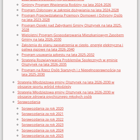
Gminny Program Wspierania Rodziny na lata 2024-2026
Program Osłonowy w zakresie dożywiania na lata 2024-2028
Program Przeciwdziałania Przemocy Domowej i Ochrony Osób
na lata 2023-2028
Program Opieki nad Zabytkami Gminy Olsztynek na lata 2025-
2028
Wieloletni Program Gospodarowania Mieszkaniowym Zasobem
Gminy na lata 2026-2030
Założenia do planu zaopatrzenia w ciepło, energię elektryczna i
paliwa gazowe na lata 2026-2040
Program usuwania azbestu na lata 2025-2032
Strategia Rozwiązywania Problemów Społecznych w gminie
Olsztynek na lata 2026-2035
Program na Rzecz Osób Starszych i z Niepełnosprawnością na
lata 2025-2030
Strategia Młodzieżowa gminy Olsztynek na lata 2026-2030 w
obszarze sportu wśród młodzieży
Strategia Młodzieżowa gminy Olsztynek na lata 2026-2030 w
obszarze zdrowia psychicznego młodych osób
Sprawozdania
Sprawozdania za rok 2020
Sprawozdania za rok 2021
Sprawozdania za rok 2022
Sprawozdania za rok 2023
Sprawozdania za rok 2024
Sprawozdania za rok 2025