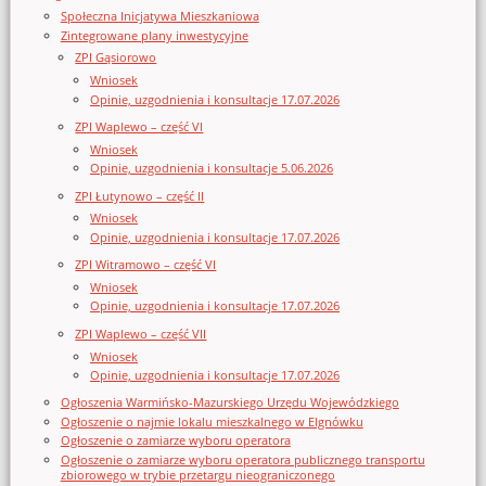
Społeczna Inicjatywa Mieszkaniowa
Zintegrowane plany inwestycyjne
ZPI Gąsiorowo
Wniosek
Opinie, uzgodnienia i konsultacje 17.07.2026
ZPI Waplewo – część VI
Wniosek
Opinie, uzgodnienia i konsultacje 5.06.2026
ZPI Łutynowo – część II
Wniosek
Opinie, uzgodnienia i konsultacje 17.07.2026
ZPI Witramowo – część VI
Wniosek
Opinie, uzgodnienia i konsultacje 17.07.2026
ZPI Waplewo – część VII
Wniosek
Opinie, uzgodnienia i konsultacje 17.07.2026
Ogłoszenia Warmińsko-Mazurskiego Urzędu Wojewódzkiego
Ogłoszenie o najmie lokalu mieszkalnego w Elgnówku
Ogłoszenie o zamiarze wyboru operatora
Ogłoszenie o zamiarze wyboru operatora publicznego transportu
zbiorowego w trybie przetargu nieograniczonego