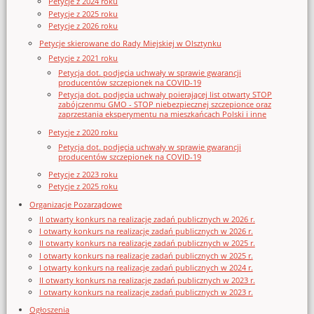
Petycje z 2024 roku
Petycje z 2025 roku
Petycje z 2026 roku
Petycje skierowane do Rady Miejskiej w Olsztynku
Petycje z 2021 roku
Petycja dot. podjęcia uchwały w sprawie gwarancji
producentów szczepionek na COVID-19
Petycja dot. podjęcia uchwały poierającej list otwarty STOP
zabójczenmu GMO - STOP niebezpiecznej szczepionce oraz
zaprzestania eksperymentu na mieszkańcach Polski i inne
Petycje z 2020 roku
Petycja dot. podjęcia uchwały w sprawie gwarancji
producentów szczepionek na COVID-19
Petycje z 2023 roku
Petycje z 2025 roku
Organizacje Pozarządowe
II otwarty konkurs na realizację zadań publicznych w 2026 r.
I otwarty konkurs na realizację zadań publicznych w 2026 r.
II otwarty konkurs na realizację zadań publicznych w 2025 r.
I otwarty konkurs na realizację zadań publicznych w 2025 r.
I otwarty konkurs na realizację zadań publicznych w 2024 r.
II otwarty konkurs na realizację zadań publicznych w 2023 r.
I otwarty konkurs na realizację zadań publicznych w 2023 r.
Ogłoszenia