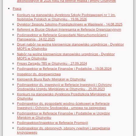
alkoholowych w 2026 roku na terenie miasta i gminy Olsztynek
Praca
Konkurs na stanowisko dyrektora Szkoły Podstawowej nr 1 im.
Noblistów Polskich w Olsztynku - 19.06.2026
Dyrektor Zespołu Szkolno-Przedszkolnego w Waplewie - 14.08.2025
Referent w Biurze Obsługi Interesanta w Referacie Organizacyjnym
Podinspektor w Referacie Gospodarki Nieruchomościami i
Planowania - 24.02.2025
Drugi nabór na wolne kierownicze stanowisko urzędnicze - Dyrektor
MOPS w Olsztynku
Nabór na wolne kierownicze stanowisko urzędnicze - Dyrektor
MOPS w Olsztynku
Prezes Zarządu TBS w Olsztynku - 27.09.2024
Podinspektor w Referacie Finansów i Podatków - 19.08.2024
Inspektor ds. drogownictwa
Kierownik Biura Rady Miejskiej w Olsztynku
Podinspektor ds. inwestycji w Referacie Inwestycji i Ochrony
Środowiska Urzędu Miejskiego w Olsztynku - 25.09.2023
Konkurs na stanowisko dyrektora Przedszkola Miejskiego w
Olsztynku
Podinspektor ds. gospodarki wodno-ściekowej w Referacie
Inwestycji i Ochrony Środowiska - umowa na zastępstwo
Podinspektor w Referacie Finansów i Podatków w Urzędzie
Miejskim w Olsztynku
Podinspektor/inspektor w Referacie Promocji
Podinspektor ds. obronnych, obrony cywilnej i zarządzania
kryzysowego