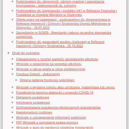
Podinspektor ds. obronnych, obrony cywilnej i zarządzania
kryzysowego - pełnomocnik ds. ochrony
Podinspektor ds. księgowości i podatku VAT w Referacie Finansów i
Podatków w Urzędzie Miejskim w Olsztynku
Oferta pracy na zastępstwo - podinspektor ds. drogownictwa w
Referacie Inwestycji i Ochrony Środowiska Urzędu Miejskiego w
Olsztynku - 26.07.2022
Zarządzenie nr 9/2009 - Regulamin naboru na wolne stanowiska
urzędnicze.
Podinspektor ds. gospodarki wodno–ściekowej w Referacie
Inwestycji i Ochrony Środowiska - 25.10.2022
Druki do pobrania
Oświadczenie o rocznej wartości sprzedanego alkoholu
Wniosek o zezwolenie na sprzedaz alkoholu
Wniosek o zakup węgla w cenie preferencyjnej
Fundusz Sołecki - dokumenty
Zmiana zadania funduszu sołeckiego
Wniosek o wydanie odpisu aktu urodzenia, małżeństwa lub zgonu
Przedłużenie terminu płatności z powodu COVID-19
Deklaracje podatkowe
Informacje podatkowe
Dofinansowanie kształcenia młodocianych pracowników
Kwestonariusz osobowy
Wniosek o udostępnienie informacji publicznej
PPF Wniosek o przyznanie prawa pomocy
Wniosek o wpis do ewidencji obiektów hotelarskich