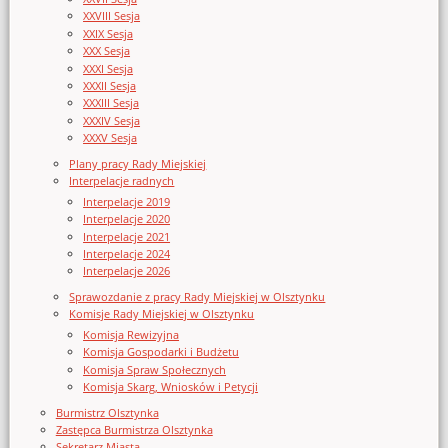
XXVIII Sesja
XXIX Sesja
XXX Sesja
XXXI Sesja
XXXII Sesja
XXXIII Sesja
XXXIV Sesja
XXXV Sesja
Plany pracy Rady Miejskiej
Interpelacje radnych
Interpelacje 2019
Interpelacje 2020
Interpelacje 2021
Interpelacje 2024
Interpelacje 2026
Sprawozdanie z pracy Rady Miejskiej w Olsztynku
Komisje Rady Miejskiej w Olsztynku
Komisja Rewizyjna
Komisja Gospodarki i Budżetu
Komisja Spraw Społecznych
Komisja Skarg, Wniosków i Petycji
Burmistrz Olsztynka
Zastępca Burmistrza Olsztynka
Sekretarz Miasta