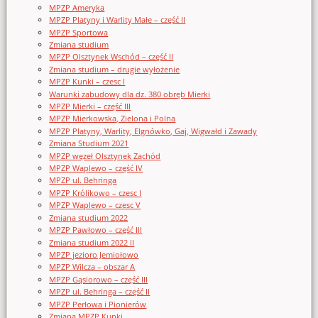
MPZP Ameryka
MPZP Platyny i Warlity Małe – część II
MPZP Sportowa
Zmiana studium
MPZP Olsztynek Wschód – część II
Zmiana studium – drugie wyłożenie
MPZP Kunki – czesc I
Warunki zabudowy dla dz. 380 obręb Mierki
MPZP Mierki – część III
MPZP Mierkowska, Zielona i Polna
MPZP Platyny, Warlity, Elgnówko, Gaj, Wigwałd i Zawady
Zmiana Studium 2021
MPZP węzeł Olsztynek Zachód
MPZP Waplewo – część IV
MPZP ul. Behringa
MPZP Królikowo – czesc I
MPZP Waplewo – czesc V
Zmiana studium 2022
MPZP Pawłowo – część III
Zmiana studium 2022 II
MPZP jezioro Jemiołowo
MPZP Wilcza – obszar A
MPZP Gąsiorowo – część III
MPZP ul. Behringa – część II
MPZP Perłowa i Pionierów
Zmiana MPZP Kunki