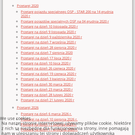
Przetargi 2020
Przetarg pojazdu specjalnego OSP - STAR 200 na 14 grudnia
2020 r
Przetarg pojazdów specjalnych OSP na 04 grudnia 2020 r
Przetarg na dzień 10 listopada 2020 r
Przetarg na dzień 9 listopada 2020 r
Przetargi na dzień 9 października 2020 r
Przetargi na dzień 7 września 2020 r
Przetargi na dzień 28 sierpnia 2020 r
Przetargi na dzień 7 sierpnia 2020
Przetargi na dzień 17 lipca 2020 r
Przetarg na dzień 10 lipca 2020 r
Przetarg na dzień 26 czerwca 2020 r
Przetargi na dzień 19 czerwca 2020 r
Przetargi na dzień 3 kwietnia 2020 r
Przetarg na dzień 30 marca 2020 r
Przetarg na dzień 23 marca 2020 r
Przetarg na dzień 28 lutego 2020 r
Przetargi na dzień 21 lutego 2020 r
Przetargi 2026
Przetarg na dzień 6 marca 2026 r.
We use cookies
Przetargi na dzień 10 sierpnia 2026 r.
Na naszej stronie internetowej używamy plików cookie. Niektóre
Przetarg na dzień 11 sierpnia 2026 r.
z nich są niezbędne dla funkcjonowania strony, inne pomagają
Przetarg na dzień 11 września 2026 r.
nam w ulepszaniu tej strony i doświadczeń użytkownika