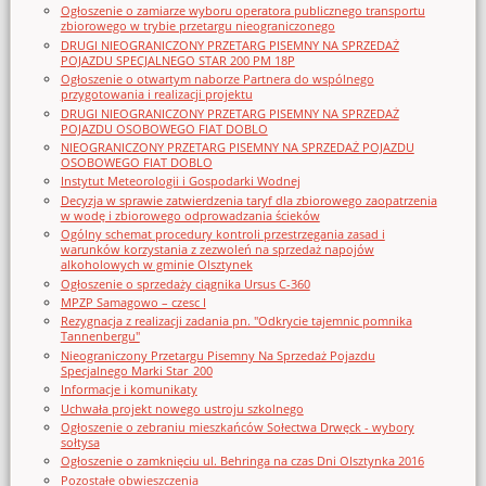
Ogłoszenie o zamiarze wyboru operatora publicznego transportu
zbiorowego w trybie przetargu nieograniczonego
DRUGI NIEOGRANICZONY PRZETARG PISEMNY NA SPRZEDAŻ
POJAZDU SPECJALNEGO STAR 200 PM 18P
Ogłoszenie o otwartym naborze Partnera do wspólnego
przygotowania i realizacji projektu
DRUGI NIEOGRANICZONY PRZETARG PISEMNY NA SPRZEDAŻ
POJAZDU OSOBOWEGO FIAT DOBLO
NIEOGRANICZONY PRZETARG PISEMNY NA SPRZEDAŻ POJAZDU
OSOBOWEGO FIAT DOBLO
Instytut Meteorologii i Gospodarki Wodnej
Decyzja w sprawie zatwierdzenia taryf dla zbiorowego zaopatrzenia
w wodę i zbiorowego odprowadzania ścieków
Ogólny schemat procedury kontroli przestrzegania zasad i
warunków korzystania z zezwoleń na sprzedaż napojów
alkoholowych w gminie Olsztynek
Ogłoszenie o sprzedaży ciągnika Ursus C-360
MPZP Samagowo – czesc I
Rezygnacja z realizacji zadania pn. "Odkrycie tajemnic pomnika
Tannenbergu"
Nieograniczony Przetargu Pisemny Na Sprzedaż Pojazdu
Specjalnego Marki Star_200
Informacje i komunikaty
Uchwała projekt nowego ustroju szkolnego
Ogłoszenie o zebraniu mieszkańców Sołectwa Drwęck - wybory
sołtysa
Ogłoszenie o zamknięciu ul. Behringa na czas Dni Olsztynka 2016
Pozostałe obwieszczenia