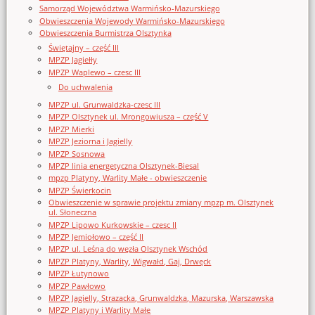
Samorząd Województwa Warmińsko-Mazurskiego
Obwieszczenia Wojewody Warmińsko-Mazurskiego
Obwieszczenia Burmistrza Olsztynka
Świętajny – część III
MPZP Jagiełły
MPZP Waplewo – czesc III
Do uchwalenia
MPZP ul. Grunwaldzka-czesc III
MPZP Olsztynek ul. Mrongowiusza – część V
MPZP Mierki
MPZP Jeziorna i Jagielly
MPZP Sosnowa
MPZP linia energetyczna Olsztynek-Biesal
mpzp Platyny, Warlity Małe - obwieszczenie
MPZP Świerkocin
Obwieszczenie w sprawie projektu zmiany mpzp m. Olsztynek
ul. Słoneczna
MPZP Lipowo Kurkowskie – czesc II
MPZP Jemiołowo – część II
MPZP ul. Leśna do węzła Olsztynek Wschód
MPZP Platyny, Warlity, Wigwałd, Gaj, Drwęck
MPZP Łutynowo
MPZP Pawłowo
MPZP Jagielly, Strazacka, Grunwaldzka, Mazurska, Warszawska
MPZP Platyny i Warlity Małe