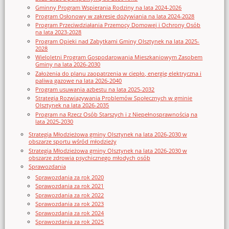
Gminny Program Wspierania Rodziny na lata 2024-2026
Program Osłonowy w zakresie dożywiania na lata 2024-2028
Program Przeciwdziałania Przemocy Domowej i Ochrony Osób
na lata 2023-2028
Program Opieki nad Zabytkami Gminy Olsztynek na lata 2025-
2028
Wieloletni Program Gospodarowania Mieszkaniowym Zasobem
Gminy na lata 2026-2030
Założenia do planu zaopatrzenia w ciepło, energię elektryczna i
paliwa gazowe na lata 2026-2040
Program usuwania azbestu na lata 2025-2032
Strategia Rozwiązywania Problemów Społecznych w gminie
Olsztynek na lata 2026-2035
Program na Rzecz Osób Starszych i z Niepełnosprawnością na
lata 2025-2030
Strategia Młodzieżowa gminy Olsztynek na lata 2026-2030 w
obszarze sportu wśród młodzieży
Strategia Młodzieżowa gminy Olsztynek na lata 2026-2030 w
obszarze zdrowia psychicznego młodych osób
Sprawozdania
Sprawozdania za rok 2020
Sprawozdania za rok 2021
Sprawozdania za rok 2022
Sprawozdania za rok 2023
Sprawozdania za rok 2024
Sprawozdania za rok 2025