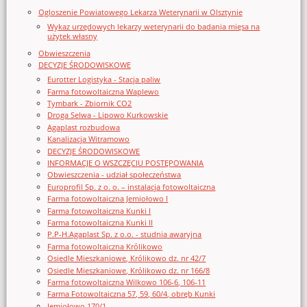
Ogloszenie Powiatowego Lekarza Weterynarii w Olsztynie
Wykaz urzędowych lekarzy weterynarii do badania mięsa na
użytek własny
Obwieszczenia
DECYZJE ŚRODOWISKOWE
Eurotter Logistyka - Stacja paliw
Farma fotowoltaiczna Waplewo
Tymbark - Zbiornik CO2
Droga Selwa - Lipowo Kurkowskie
Agaplast rozbudowa
Kanalizacja Witramowo
DECYZJE ŚRODOWISKOWE
INFORMACJE O WSZCZĘCIU POSTĘPOWANIA
Obwieszczenia - udział społeczeństwa
Europrofil Sp. z o. o. – instalacja fotowoltaiczna
Farma fotowoltaiczna Jemiołowo I
Farma fotowoltaiczna Kunki I
Farma fotowoltaiczna Kunki II
P.P-H.Agaplast Sp. z o.o. - studnia awaryjna
Farma fotowoltaiczna Królikowo
Osiedle Mieszkaniowe, Królikowo dz. nr 42/7
Osiedle Mieszkaniowe, Królikowo dz. nr 166/8
Farma fotowoltaiczna Wilkowo 106-6, 106-11
Farma Fotowoltaiczna 57, 59, 60/4, obręb Kunki
Jemiołowo 170/1