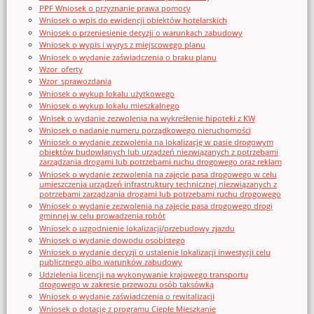
PPF Wniosek o przyznanie prawa pomocy
Wniosek o wpis do ewidencji obiektów hotelarskich
Wniosek o przeniesienie decyzji o warunkach zabudowy
Wniosek o wypis i wyrys z miejscowego planu
Wniosek o wydanie zaświadczenia o braku planu
Wzor_oferty
Wzor_sprawozdania
Wniosek o wykup lokalu użytkowego
Wniosek o wykup lokalu mieszkalnego
Wnisek o wydanie zezwolenia na wykreślenie hipoteki z KW
Wniosek o nadanie numeru porządkowego nieruchomości
Wniosek o wydanie zezwolenia na lokalizację w pasie drogowym
obiektów budowlanych lub urządzeń niezwiązanych z potrzebami
zarządzania drogami lub potrzebami ruchu drogowego oraz reklam
Wniosek o wydanie zezwolenia na zajęcie pasa drogowego w celu
umieszczenia urządzeń infrastruktury technicznej niezwiązanych z
potrzebami zarządzania drogami lub potrzebami ruchu drogowego
Wniosek o wydanie zezwolenia na zajęcie pasa drogowego drogi
gminnej w celu prowadzenia robót
Wniosek o uzgodnienie lokalizacji/przebudowy zjazdu
Wniosek o wydanie dowodu osobistego
Wniosek o wydanie decyzji o ustalenie lokalizacji inwestycji celu
publicznego albo warunków zabudowy
Udzielenia licencji na wykonywanie krajowego transportu
drogowego w zakresie przewozu osób taksówką
Wniosek o wydanie zaświadczenia o rewitalizacji
Wniosek o dotację z programu Ciepłe Mieszkanie