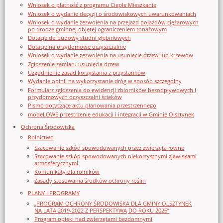
Wniosek o płatność z programu Ciepłe Mieszkanie
Wniosek o wydanie decyzji o środowiskowych uwarunkowaniach
Wniosek o wydanie zezwolenia na przejazd pojazdów ciężarowych
po drodze gminnej objętej ograniczeniem tonażowym
Dotacje do budowy studni głębinowych
Dotacje na przydomowe oczyszczalnie
Wniosek o wydanie zezwolenia na usunięcie drzew lub krzewów
Zgłoszenie zamiaru usunięcia drzew
Uzgodnienie zasad korzystania z przystanków
Wydanie opinii na wykorzystanie dróg w sposób szczególny
Formularz zgłoszenia do ewidencji zbiorników bezodpływowych i
przydomowych oczyszczalni ścieków
Pismo dotyczące aktu planowania przestrzennego
modeLOWE przestrzenie edukacji i integracji w Gminie Olsztynek
Ochrona Środowiska
Rolnictwo
Szacowanie szkód spowodowanych przez zwierzęta łowne
Szacowanie szkód spowodowanych niekorzystnymi zjawiskami
atmosferycznymi
Komunikaty dla rolników
Zasady stosowania środków ochrony roślin
PLANY I PROGRAMY
„PROGRAM OCHRONY ŚRODOWISKA DLA GMINY OLSZTYNEK
NA LATA 2019-2022 Z PERSPEKTYWĄ DO ROKU 2026”
Program opieki nad zwierzętami bezdomnymi