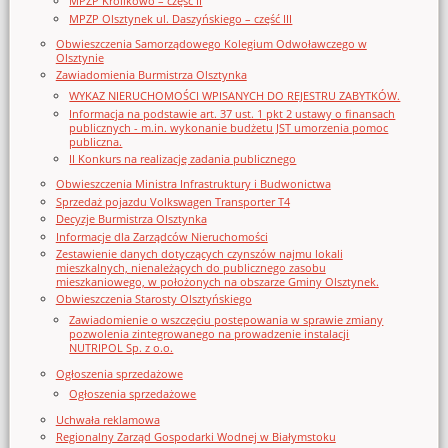
MPZP Królikowo – część II
MPZP Olsztynek ul. Daszyńskiego – część III
Obwieszczenia Samorządowego Kolegium Odwoławczego w
Olsztynie
Zawiadomienia Burmistrza Olsztynka
WYKAZ NIERUCHOMOŚCI WPISANYCH DO REJESTRU ZABYTKÓW.
Informacja na podstawie art. 37 ust. 1 pkt 2 ustawy o finansach
publicznych - m.in. wykonanie budżetu JST umorzenia pomoc
publiczna.
II Konkurs na realizację zadania publicznego
Obwieszczenia Ministra Infrastruktury i Budwonictwa
Sprzedaż pojazdu Volkswagen Transporter T4
Decyzje Burmistrza Olsztynka
Informacje dla Zarządców Nieruchomości
Zestawienie danych dotyczących czynszów najmu lokali
mieszkalnych, nienależących do publicznego zasobu
mieszkaniowego, w położonych na obszarze Gminy Olsztynek.
Obwieszczenia Starosty Olsztyńskiego
Zawiadomienie o wszczęciu postępowania w sprawie zmiany
pozwolenia zintegrowanego na prowadzenie instalacji
NUTRIPOL Sp. z o.o.
Ogłoszenia sprzedażowe
Ogłoszenia sprzedażowe
Uchwała reklamowa
Regionalny Zarząd Gospodarki Wodnej w Białymstoku