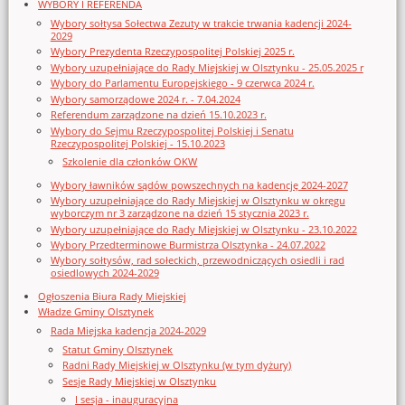
WYBORY I REFERENDA
Wybory sołtysa Sołectwa Zezuty w trakcie trwania kadencji 2024-
2029
Wybory Prezydenta Rzeczypospolitej Polskiej 2025 r.
Wybory uzupełniające do Rady Miejskiej w Olsztynku - 25.05.2025 r
Wybory do Parlamentu Europejskiego - 9 czerwca 2024 r.
Wybory samorządowe 2024 r. - 7.04.2024
Referendum zarządzone na dzień 15.10.2023 r.
Wybory do Sejmu Rzeczypospolitej Polskiej i Senatu
Rzeczypospolitej Polskiej - 15.10.2023
Szkolenie dla członków OKW
Wybory ławników sądów powszechnych na kadencję 2024-2027
Wybory uzupełniające do Rady Miejskiej w Olsztynku w okręgu
wyborczym nr 3 zarządzone na dzień 15 stycznia 2023 r.
Wybory uzupełniające do Rady Miejskiej w Olsztynku - 23.10.2022
Wybory Przedterminowe Burmistrza Olsztynka - 24.07.2022
Wybory sołtysów, rad sołeckich, przewodniczących osiedli i rad
osiedlowych 2024-2029
Ogłoszenia Biura Rady Miejskiej
Władze Gminy Olsztynek
Rada Miejska kadencja 2024-2029
Statut Gminy Olsztynek
Radni Rady Miejskiej w Olsztynku (w tym dyżury)
Sesje Rady Miejskiej w Olsztynku
I sesja - inauguracyjna