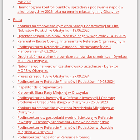
rok 2026
Harmonogram kontroli punktów sprzedaży i podawania napojów
alkoholowych w 2026 roku na terenie miasta i gminy Olsztynek
Praca
Konkurs na stanowisko dyrektora Szkoły Podstawowej nr 1 im.
Noblistów Polskich w Olsztynku - 19.06.2026
Dyrektor Zespołu Szkolno-Przedszkolnego w Waplewie - 14.08.2025
Referent w Biurze Obsługi Interesanta w Referacie Organizacyjnym
Podinspektor w Referacie Gospodarki Nieruchomościami i
Planowania - 24.02.2025
Drugi nabór na wolne kierownicze stanowisko urzędnicze - Dyrektor
MOPS w Olsztynku
Nabór na wolne kierownicze stanowisko urzędnicze - Dyrektor
MOPS w Olsztynku
Prezes Zarządu TBS w Olsztynku - 27.09.2024
Podinspektor w Referacie Finansów i Podatków - 19.08.2024
Inspektor ds. drogownictwa
Kierownik Biura Rady Miejskiej w Olsztynku
Podinspektor ds. inwestycji w Referacie Inwestycji i Ochrony
Środowiska Urzędu Miejskiego w Olsztynku - 25.09.2023
Konkurs na stanowisko dyrektora Przedszkola Miejskiego w
Olsztynku
Podinspektor ds. gospodarki wodno-ściekowej w Referacie
Inwestycji i Ochrony Środowiska - umowa na zastępstwo
Podinspektor w Referacie Finansów i Podatków w Urzędzie
Miejskim w Olsztynku
Podinspektor/inspektor w Referacie Promocji