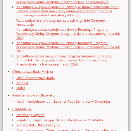
Współpracy Gminy Olsztynek z organizacjami pozarządowymi
Konsultacje w sprawie projektu uchwały w sprawie określenia trybu
i szczegółowych kryteriów oceny wniosków o realizację zadania
publicznego w ramach inicjatywy lokalnej
Wprowadzenie strefy ciszy na jeziorach w gminie Olsztynek –
konsultacje
Konsultacje w sprawie projektu uchwały Rocznego Programu
Współpracy Gminy Olsztynek z organizacjami pozarządowymi na rok
2025
Konsultacje w sprawie projektu uchwały Rocznego Programu
Współpracy Gminy Olsztynek z organizacjami pozarządowymi na rok
2026
Konsultacje społeczne w sprawie przyjęcia Gminnego Programu
Profilaktyki i Rozwiązywania Problemów Alkoholowych oraz
Przeciwdziałania Narkomanii na rok 2026
Młodzieżowa Rada Miejska
Skład Młodzieżowej Rady
Kontakt
Statut
Rada Seniorów w Olsztynku
Nabór kandydatów do II kadencji Rady Seniorów w Olsztynku
Urząd Miejski
Informacje Ogólne
Regulamin Organizacyjny Urzedu Miejskiego w Olsztynku
Kodeks etyki UM w Olsztynku
Dokumentacja dot. Zintegrowanego Systemu Zarządzania Jakością