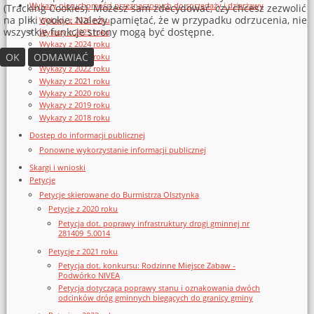
Wykazy nieruchomości przeznaczonych do sprzedaży i dzierżawy
(Tracking Cookies). Możesz sam zdecydować, czy chcesz zezwolić
na pliki cookie. Należy pamiętać, że w przypadku odrzucenia, nie
Wykazy z 2026 roku
wszystkie funkcje strony mogą być dostępne.
Wykazy z 2025 roku
Wykazy z 2024 roku
OK
ODMAWIAĆ
Wykazy z 2023 roku
Wykazy z 2022 roku
Wykazy z 2021 roku
Wykazy z 2020 roku
Wykazy z 2019 roku
Wykazy z 2018 roku
Dostęp do informacji publicznej
Ponowne wykorzystanie informacji publicznej
Skargi i wnioski
Petycje
Petycje skierowane do Burmistrza Olsztynka
Petycje z 2020 roku
Petycja dot. poprawy infrastruktury drogi gminnej nr
281409_5.0014
Petycje z 2021 roku
Petycja dot. konkursu: Rodzinne Miejsce Zabaw -
Podwórko NIVEA
Petycja dotycząca poprawy stanu i oznakowania dwóch
odcinków dróg gminnych biegących do granicy gminy