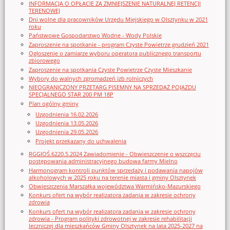
INFORMACJA O OPŁACIE ZA ZMNIEJSZENIE NATURALNEJ RETENCJI
TERENOWEJ
Dni wolne dla pracowników Urzędu Miejskiego w Olsztynku w 2021
roku
Państwowe Gospodarstwo Wodne - Wody Polskie
Zaproszenie na spotkanie - program Czyste Powietrze grudzień 2021
Ogłoszenie o zamiarze wyboru operatora publicznego transportu
zbiorowego
Zaproszenie na spotkania Czyste Powietrze Czyste Mieszkanie
Wybory do walnych zgromadzeń izb rolniczych
NIEOGRANICZONY PRZETARG PISEMNY NA SPRZEDAŻ POJAZDU
SPECJALNEGO STAR 200 PM 18P
Plan ogólny gminy
Uzgodnienia 16.02.2026
Uzgodnienia 13.05.2026
Uzgodnienia 29.05.2026
Projekt przekazany do uchwalenia
RGGIOŚ.6220.5.2024 Zawiadomienie - Obwieszczenie o wszczęciu
postępowania administracyjnego budowa farmy Mielno
Harmonogram kontroli punktów sprzedaży i podawania napojów
alkoholowych w 2025 roku na terenie miasta i gminy Olsztynek
Obwieszczenia Marszałka województwa Warmińsko-Mazurskiego
Konkurs ofert na wybór realizatora zadania w zakresie ochrony
zdrowia
Konkurs ofert na wybór realizatora zadania w zakresie ochrony
zdrowia - Program polityki zdrowotnej w zakresie rehabilitacji
leczniczej dla mieszkańców Gminy Olsztynek na lata 2025-2027 na