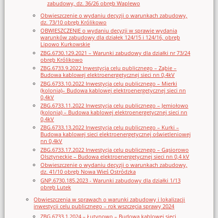
zabudowy, dz. 36/26 obręb Waplewo
Obwieszczenie o wydaniu decyzji o warunkach zabudowy,
dz. 73/10 obręb Królikowo
OBWIESZCZENIE o wydaniu decyzji w sprawie wydania
warunków zabudowy dla działek 124/15 i 124/16, obręb
Lipowo Kurkowskie
ZBG.6730.129.2021 – Warunki zabudowy dla działki nr 73/24
obręb Królikowo
ZBG.6733.9.2022 Inwestycja celu publicznego – Ząbie –
Budowa kablowej elektroenergetycznej sieci nn 0,4kV
ZBG.6733.10.2022 Inwestycja celu publicznego – Mierki
(kolonia)– Budowa kablowej elektroenergetycznej sieci nn
0,4kV
ZBG.6733.11.2022 Inwestycja celu publicznego – Jemiołowo
(kolonia) – Budowa kablowej elektroenergetycznej sieci nn
0,4kV
ZBG.6733.13.2022 Inwestycja celu publicznego – Kurki –
Budowa kablowej sieci elektroenergetycznej oświetleniowej
nn 0,4kV
ZBG.6733.17.2022 Inwestycja celu publicznego – Gąsiorowo
Olsztyneckie – Budowa elektroenergetycznej sieci nn 0,4 kV
Obwieszczenie o wydaniu decyzji o warunkach zabudowy,
dz. 41/10 obręb Nowa Wieś Ostródzka
GNP.6730.185.2023 - Warunki zabudowy dla działki 1/13
obręb Lutek
Obwieszczenia w sprawach o warunki zabudowy i lokalizacji
inwestycji celu publicznego – rok wszczęcia sprawy 2024
ZBG.6733.1.2024 – Łutynowo – Budowa kablowej sieci