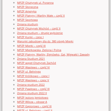
MPZP Olsztynek ul. Poranna
MPZP Słoneczna
MPZP Ameryka
MPZP Platyny i Warlity Małe – część II
MPZP Sportowa
Zmiana studium
MPZP Olsztynek Wschód – część II
Zmiana studium – drugie wyłożenie
MPZP Kunki – czesc I
Warunki zabudowy dla dz. 380 obręb Mierki
MPZP Mierki – część III
MPZP Mierkowska, Zielona i Polna
MPZP Platyny, Warlity, Elgnówko, Gaj, Wigwałd i Zawady
Zmiana Studium 2021
MPZP węzeł Olsztynek Zachód
MPZP Waplewo – część IV
MPZP ul. Behringa
MPZP Królikowo – czesc I
MPZP Waplewo – czesc V
Zmiana studium 2022
MPZP Pawłowo – część III
Zmiana studium 2022 II
MPZP jezioro Jemiołowo
MPZP Wilcza – obszar A
MPZP Gąsiorowo – część III
MPZP ul. Behringa – część II