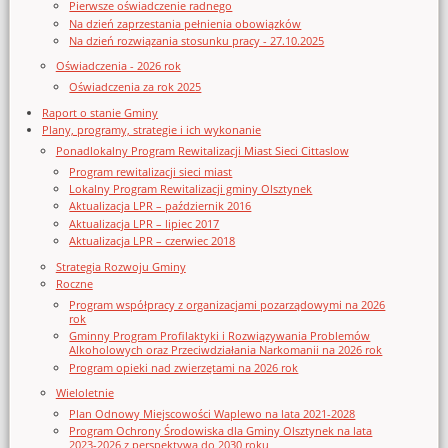
Pierwsze oświadczenie radnego
Na dzień zaprzestania pełnienia obowiązków
Na dzień rozwiązania stosunku pracy - 27.10.2025
Oświadczenia - 2026 rok
Oświadczenia za rok 2025
Raport o stanie Gminy
Plany, programy, strategie i ich wykonanie
Ponadlokalny Program Rewitalizacji Miast Sieci Cittaslow
Program rewitalizacji sieci miast
Lokalny Program Rewitalizacji gminy Olsztynek
Aktualizacja LPR – październik 2016
Aktualizacja LPR – lipiec 2017
Aktualizacja LPR – czerwiec 2018
Strategia Rozwoju Gminy
Roczne
Program współpracy z organizacjami pozarządowymi na 2026
rok
Gminny Program Profilaktyki i Rozwiązywania Problemów
Alkoholowych oraz Przeciwdziałania Narkomanii na 2026 rok
Program opieki nad zwierzętami na 2026 rok
Wieloletnie
Plan Odnowy Miejscowości Waplewo na lata 2021-2028
Program Ochrony Środowiska dla Gminy Olsztynek na lata
2023-2026 z perspektywą do 2030 roku