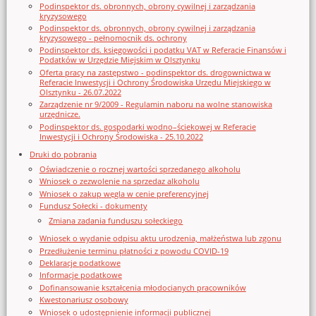
Podinspektor ds. obronnych, obrony cywilnej i zarządzania
kryzysowego
Podinspektor ds. obronnych, obrony cywilnej i zarządzania
kryzysowego - pełnomocnik ds. ochrony
Podinspektor ds. księgowości i podatku VAT w Referacie Finansów i
Podatków w Urzędzie Miejskim w Olsztynku
Oferta pracy na zastępstwo - podinspektor ds. drogownictwa w
Referacie Inwestycji i Ochrony Środowiska Urzędu Miejskiego w
Olsztynku - 26.07.2022
Zarządzenie nr 9/2009 - Regulamin naboru na wolne stanowiska
urzędnicze.
Podinspektor ds. gospodarki wodno–ściekowej w Referacie
Inwestycji i Ochrony Środowiska - 25.10.2022
Druki do pobrania
Oświadczenie o rocznej wartości sprzedanego alkoholu
Wniosek o zezwolenie na sprzedaz alkoholu
Wniosek o zakup węgla w cenie preferencyjnej
Fundusz Sołecki - dokumenty
Zmiana zadania funduszu sołeckiego
Wniosek o wydanie odpisu aktu urodzenia, małżeństwa lub zgonu
Przedłużenie terminu płatności z powodu COVID-19
Deklaracje podatkowe
Informacje podatkowe
Dofinansowanie kształcenia młodocianych pracowników
Kwestonariusz osobowy
Wniosek o udostępnienie informacji publicznej