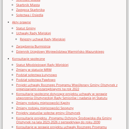
Skarbnik Miasta
Zastępca Skarbnika
Sołectwa i Osiedla
Akty prawne
Statut Gminy
Uchwały Rady Miejskiej
Rejestry uchwał Rady Miejskiej
Zarządzenia Burmistrza
Dziennik Urzędowy Województwa Warmińsko-Mazurskiego
Konsultacje społeczne
Statut Młodzieżowej Rady Miejskiej
Zmiany w statucie MRM
Podział sołectwa Łutynowo
Podział sołectwa Pawłowo
Projekt uchwały Rocznego Programu Współpracy Gminy Olsztynek z
organizacjami pozarządowymi na rok 2022
Konsultacje społeczne dotyczące projektu uchwały w sprawie
utworzenia Olsztyneckiej Rady Seniorów i nadania jej Statutu
Zmiany rodzaju miejscowości Kąpity
Zmiany rodzaju miejscowości Spoguny
Projekty statutów sołectw gminy Olsztynek
Konsultacje projektu „Programu Ochrony Środowiska dla Gminy
Olsztynek na lata 2023-2026 z perspektywą do roku 2030
Konsultacje w sprawie projektu uchwały Rocznego Programu