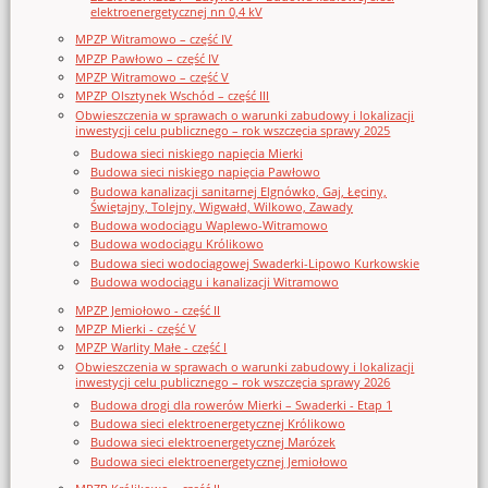
elektroenergetycznej nn 0,4 kV
MPZP Witramowo – część IV
MPZP Pawłowo – część IV
MPZP Witramowo – część V
MPZP Olsztynek Wschód – część III
Obwieszczenia w sprawach o warunki zabudowy i lokalizacji
inwestycji celu publicznego – rok wszczęcia sprawy 2025
Budowa sieci niskiego napięcia Mierki
Budowa sieci niskiego napięcia Pawłowo
Budowa kanalizacji sanitarnej Elgnówko, Gaj, Łęciny,
Świętajny, Tolejny, Wigwałd, Wilkowo, Zawady
Budowa wodociągu Waplewo-Witramowo
Budowa wodociągu Królikowo
Budowa sieci wodociągowej Swaderki-Lipowo Kurkowskie
Budowa wodociągu i kanalizacji Witramowo
MPZP Jemiołowo - część II
MPZP Mierki - część V
MPZP Warlity Małe - część I
Obwieszczenia w sprawach o warunki zabudowy i lokalizacji
inwestycji celu publicznego – rok wszczęcia sprawy 2026
Budowa drogi dla rowerów Mierki – Swaderki - Etap 1
Budowa sieci elektroenergetycznej Królikowo
Budowa sieci elektroenergetycznej Marózek
Budowa sieci elektroenergetycznej Jemiołowo