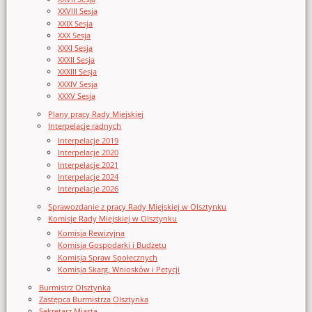
XXVIII Sesja
XXIX Sesja
XXX Sesja
XXXI Sesja
XXXII Sesja
XXXIII Sesja
XXXIV Sesja
XXXV Sesja
Plany pracy Rady Miejskiej
Interpelacje radnych
Interpelacje 2019
Interpelacje 2020
Interpelacje 2021
Interpelacje 2024
Interpelacje 2026
Sprawozdanie z pracy Rady Miejskiej w Olsztynku
Komisje Rady Miejskiej w Olsztynku
Komisja Rewizyjna
Komisja Gospodarki i Budżetu
Komisja Spraw Społecznych
Komisja Skarg, Wniosków i Petycji
Burmistrz Olsztynka
Zastępca Burmistrza Olsztynka
Sekretarz Miasta