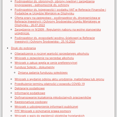
Podinspektor ds. obronnych, obrony cywilnej i zarządzania
kryzysowego - pełnomocnik ds. ochrony
Podinspektor ds. księgowości i podatku VAT w Referacie Finansów i
Podatków w Urzędzie Miejskim w Olsztynku
Oferta pracy na zastępstwo - podinspektor ds. drogownictwa w
Referacie Inwestycji i Ochrony Środowiska Urzędu Miejskiego w
Olsztynku - 26.07.2022
Zarządzenie nr 9/2009 - Regulamin naboru na wolne stanowiska
urzędnicze.
Podinspektor ds. gospodarki wodno–ściekowej w Referacie
Inwestycji i Ochrony Środowiska - 25.10.2022
Druki do pobrania
Oświadczenie o rocznej wartości sprzedanego alkoholu
Wniosek o zezwolenie na sprzedaz alkoholu
Wniosek o zakup węgla w cenie preferencyjnej
Fundusz Sołecki - dokumenty
Zmiana zadania funduszu sołeckiego
Wniosek o wydanie odpisu aktu urodzenia, małżeństwa lub zgonu
Przedłużenie terminu płatności z powodu COVID-19
Deklaracje podatkowe
Informacje podatkowe
Dofinansowanie kształcenia młodocianych pracowników
Kwestonariusz osobowy
Wniosek o udostępnienie informacji publicznej
PPF Wniosek o przyznanie prawa pomocy
Wniosek o wpis do ewidencji obiektów hotelarskich