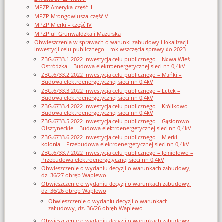
MPZP Ameryka-część II
MPZP Mrongowiusza-część VI
MPZP Mierki – część IV
MPZP ul. Grunwaldzka i Mazurska
Obwieszczenia w sprawach o warunki zabudowy i lokalizacji
inwestycji celu publicznego – rok wszczęcia sprawy do 2023
ZBG.6733.1.2022 Inwestycja celu publicznego – Nowa Wieś
Ostródzka – Budowa elektroenergetycznej sieci nn 0,4kV
ZBG.6733.2.2022 Inwestycja celu publicznego – Mańki –
Budowa elektroenergetycznej sieci nn 0,4kV
ZBG.6733.3.2022 Inwestycja celu publicznego – Lutek –
Budowa elektroenergetycznej sieci nn 0,4kV
ZBG.6733.4.2022 Inwestycja celu publicznego – Królikowo –
Budowa elektroenergetycznej sieci nn 0,4kV
ZBG.6733.5.2022 Inwestycja celu publicznego – Gąsiorowo
Olsztyneckie – Budowa elektroenergetycznej sieci nn 0,4kV
ZBG.6733.6.2022 Inwestycja celu publicznego – Mierki
kolonia – Przebudowa elektroenergetycznej sieci nn 0,4kV
ZBG.6733.7.2022 Inwestycja celu publicznego – Jemiołowo –
Przebudowa elektroenergetycznej sieci nn 0,4kV
Obwieszczenie o wydaniu decyzji o warunkach zabudowy,
dz. 36/27 obręb Waplewo
Obwieszczenie o wydaniu decyzji o warunkach zabudowy,
dz. 36/26 obręb Waplewo
Obwieszczenie o wydaniu decyzji o warunkach
zabudowy, dz. 36/26 obręb Waplewo
Obwieszczenie o wydaniu decyzji o warunkach zabudowy,