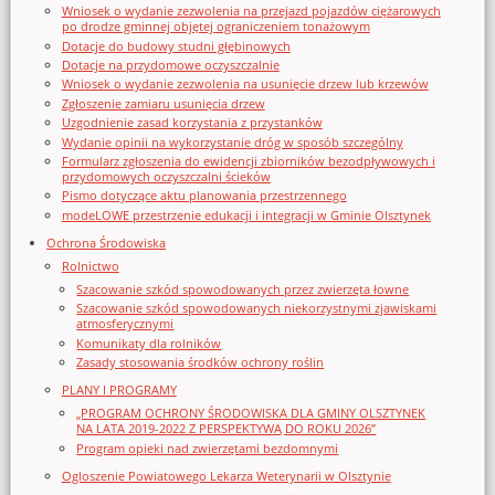
Wniosek o wydanie zezwolenia na przejazd pojazdów ciężarowych
po drodze gminnej objętej ograniczeniem tonażowym
Dotacje do budowy studni głębinowych
Dotacje na przydomowe oczyszczalnie
Wniosek o wydanie zezwolenia na usunięcie drzew lub krzewów
Zgłoszenie zamiaru usunięcia drzew
Uzgodnienie zasad korzystania z przystanków
Wydanie opinii na wykorzystanie dróg w sposób szczególny
Formularz zgłoszenia do ewidencji zbiorników bezodpływowych i
przydomowych oczyszczalni ścieków
Pismo dotyczące aktu planowania przestrzennego
modeLOWE przestrzenie edukacji i integracji w Gminie Olsztynek
Ochrona Środowiska
Rolnictwo
Szacowanie szkód spowodowanych przez zwierzęta łowne
Szacowanie szkód spowodowanych niekorzystnymi zjawiskami
atmosferycznymi
Komunikaty dla rolników
Zasady stosowania środków ochrony roślin
PLANY I PROGRAMY
„PROGRAM OCHRONY ŚRODOWISKA DLA GMINY OLSZTYNEK
NA LATA 2019-2022 Z PERSPEKTYWĄ DO ROKU 2026”
Program opieki nad zwierzętami bezdomnymi
Ogloszenie Powiatowego Lekarza Weterynarii w Olsztynie