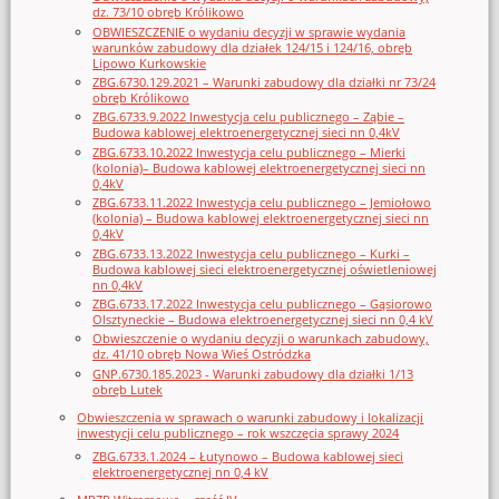
dz. 73/10 obręb Królikowo
OBWIESZCZENIE o wydaniu decyzji w sprawie wydania
warunków zabudowy dla działek 124/15 i 124/16, obręb
Lipowo Kurkowskie
ZBG.6730.129.2021 – Warunki zabudowy dla działki nr 73/24
obręb Królikowo
ZBG.6733.9.2022 Inwestycja celu publicznego – Ząbie –
Budowa kablowej elektroenergetycznej sieci nn 0,4kV
ZBG.6733.10.2022 Inwestycja celu publicznego – Mierki
(kolonia)– Budowa kablowej elektroenergetycznej sieci nn
0,4kV
ZBG.6733.11.2022 Inwestycja celu publicznego – Jemiołowo
(kolonia) – Budowa kablowej elektroenergetycznej sieci nn
0,4kV
ZBG.6733.13.2022 Inwestycja celu publicznego – Kurki –
Budowa kablowej sieci elektroenergetycznej oświetleniowej
nn 0,4kV
ZBG.6733.17.2022 Inwestycja celu publicznego – Gąsiorowo
Olsztyneckie – Budowa elektroenergetycznej sieci nn 0,4 kV
Obwieszczenie o wydaniu decyzji o warunkach zabudowy,
dz. 41/10 obręb Nowa Wieś Ostródzka
GNP.6730.185.2023 - Warunki zabudowy dla działki 1/13
obręb Lutek
Obwieszczenia w sprawach o warunki zabudowy i lokalizacji
inwestycji celu publicznego – rok wszczęcia sprawy 2024
ZBG.6733.1.2024 – Łutynowo – Budowa kablowej sieci
elektroenergetycznej nn 0,4 kV