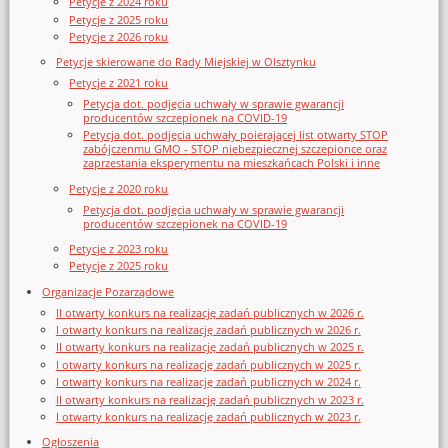
Petycje z 2024 roku
Petycje z 2025 roku
Petycje z 2026 roku
Petycje skierowane do Rady Miejskiej w Olsztynku
Petycje z 2021 roku
Petycja dot. podjęcia uchwały w sprawie gwarancji
producentów szczepionek na COVID-19
Petycja dot. podjęcia uchwały poierającej list otwarty STOP
zabójczenmu GMO - STOP niebezpiecznej szczepionce oraz
zaprzestania eksperymentu na mieszkańcach Polski i inne
Petycje z 2020 roku
Petycja dot. podjęcia uchwały w sprawie gwarancji
producentów szczepionek na COVID-19
Petycje z 2023 roku
Petycje z 2025 roku
Organizacje Pozarządowe
II otwarty konkurs na realizację zadań publicznych w 2026 r.
I otwarty konkurs na realizację zadań publicznych w 2026 r.
II otwarty konkurs na realizację zadań publicznych w 2025 r.
I otwarty konkurs na realizację zadań publicznych w 2025 r.
I otwarty konkurs na realizację zadań publicznych w 2024 r.
II otwarty konkurs na realizację zadań publicznych w 2023 r.
I otwarty konkurs na realizację zadań publicznych w 2023 r.
Ogłoszenia