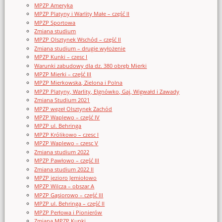
MPZP Ameryka
MPZP Platyny i Warlity Małe – część II
MPZP Sportowa
Zmiana studium
MPZP Olsztynek Wschód – część II
Zmiana studium – drugie wyłożenie
MPZP Kunki – czesc I
Warunki zabudowy dla dz. 380 obręb Mierki
MPZP Mierki – część III
MPZP Mierkowska, Zielona i Polna
MPZP Platyny, Warlity, Elgnówko, Gaj, Wigwałd i Zawady
Zmiana Studium 2021
MPZP węzeł Olsztynek Zachód
MPZP Waplewo – część IV
MPZP ul. Behringa
MPZP Królikowo – czesc I
MPZP Waplewo – czesc V
Zmiana studium 2022
MPZP Pawłowo – część III
Zmiana studium 2022 II
MPZP jezioro Jemiołowo
MPZP Wilcza – obszar A
MPZP Gąsiorowo – część III
MPZP ul. Behringa – część II
MPZP Perłowa i Pionierów
Zmiana MPZP Kunki