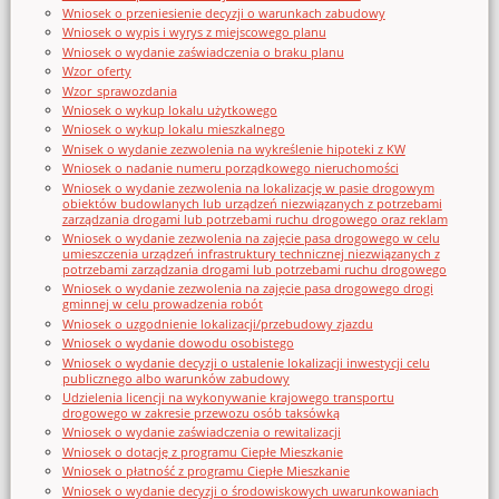
Wniosek o przeniesienie decyzji o warunkach zabudowy
Wniosek o wypis i wyrys z miejscowego planu
Wniosek o wydanie zaświadczenia o braku planu
Wzor_oferty
Wzor_sprawozdania
Wniosek o wykup lokalu użytkowego
Wniosek o wykup lokalu mieszkalnego
Wnisek o wydanie zezwolenia na wykreślenie hipoteki z KW
Wniosek o nadanie numeru porządkowego nieruchomości
Wniosek o wydanie zezwolenia na lokalizację w pasie drogowym
obiektów budowlanych lub urządzeń niezwiązanych z potrzebami
zarządzania drogami lub potrzebami ruchu drogowego oraz reklam
Wniosek o wydanie zezwolenia na zajęcie pasa drogowego w celu
umieszczenia urządzeń infrastruktury technicznej niezwiązanych z
potrzebami zarządzania drogami lub potrzebami ruchu drogowego
Wniosek o wydanie zezwolenia na zajęcie pasa drogowego drogi
gminnej w celu prowadzenia robót
Wniosek o uzgodnienie lokalizacji/przebudowy zjazdu
Wniosek o wydanie dowodu osobistego
Wniosek o wydanie decyzji o ustalenie lokalizacji inwestycji celu
publicznego albo warunków zabudowy
Udzielenia licencji na wykonywanie krajowego transportu
drogowego w zakresie przewozu osób taksówką
Wniosek o wydanie zaświadczenia o rewitalizacji
Wniosek o dotację z programu Ciepłe Mieszkanie
Wniosek o płatność z programu Ciepłe Mieszkanie
Wniosek o wydanie decyzji o środowiskowych uwarunkowaniach