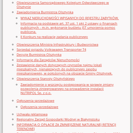
Obwieszczenia Samorządowego Kolegium Odwoławczego w
Olsztynie
Zawiadomienia Burmistrza Olsztynka
WYKAZ NIERUCHOMOŚCI WPISANYCH DO REJESTRU ZABYTKÓW.
Informacja na podstawie art. 37 ust. 1 pkt 2 ustawy o finansach
publicznych - m.in. wykonanie budżetu JST umorzenia pomoc
publiczna.
II Konkurs na realizację zadania publicznego
Obwieszczenia Ministra Infrastruktury i Budwonictwa
Sprzedaż pojazdu Volkswagen Transporter T4
Decyzje Burmistrza Olsztynka
Informacje dla Zarządców Nieruchomości
Zestawienie danych dotyczących czynszów najmu lokali
mieszkalnych, nienależących do publicznego zasobu
mieszkaniowego, w położonych na obszarze Gminy Olsztynek.
Obwieszczenia Starosty Olsztyńskiego
Zawiadomienie o wszczęciu postępowania w sprawie zmiany
pozwolenia zintegrowanego na prowadzenie instalacji
NUTRIPOL Sp. z o.o.
Ogłoszenia sprzedażowe
Ogłoszenia sprzedażowe
Uchwała reklamowa
Regionalny Zarząd Gospodarki Wodnej w Białymstoku
INFORMACJA O OPŁACIE ZA ZMNIEJSZENIE NATURALNEJ RETENCJI
TERENOWEJ