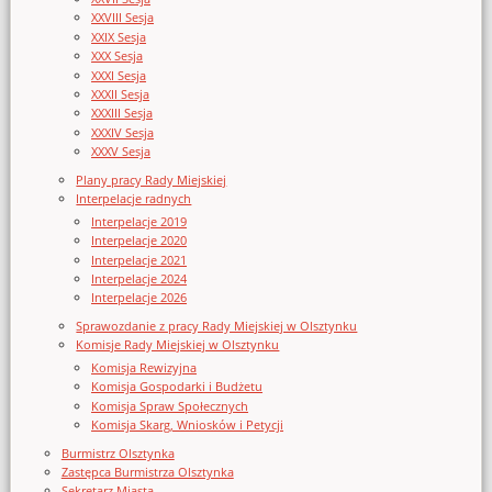
XXVIII Sesja
XXIX Sesja
XXX Sesja
XXXI Sesja
XXXII Sesja
XXXIII Sesja
XXXIV Sesja
XXXV Sesja
Plany pracy Rady Miejskiej
Interpelacje radnych
Interpelacje 2019
Interpelacje 2020
Interpelacje 2021
Interpelacje 2024
Interpelacje 2026
Sprawozdanie z pracy Rady Miejskiej w Olsztynku
Komisje Rady Miejskiej w Olsztynku
Komisja Rewizyjna
Komisja Gospodarki i Budżetu
Komisja Spraw Społecznych
Komisja Skarg, Wniosków i Petycji
Burmistrz Olsztynka
Zastępca Burmistrza Olsztynka
Sekretarz Miasta