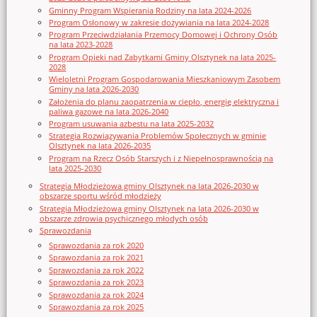
Gminny Program Wspierania Rodziny na lata 2024-2026
Program Osłonowy w zakresie dożywiania na lata 2024-2028
Program Przeciwdziałania Przemocy Domowej i Ochrony Osób
na lata 2023-2028
Program Opieki nad Zabytkami Gminy Olsztynek na lata 2025-
2028
Wieloletni Program Gospodarowania Mieszkaniowym Zasobem
Gminy na lata 2026-2030
Założenia do planu zaopatrzenia w ciepło, energię elektryczna i
paliwa gazowe na lata 2026-2040
Program usuwania azbestu na lata 2025-2032
Strategia Rozwiązywania Problemów Społecznych w gminie
Olsztynek na lata 2026-2035
Program na Rzecz Osób Starszych i z Niepełnosprawnością na
lata 2025-2030
Strategia Młodzieżowa gminy Olsztynek na lata 2026-2030 w
obszarze sportu wśród młodzieży
Strategia Młodzieżowa gminy Olsztynek na lata 2026-2030 w
obszarze zdrowia psychicznego młodych osób
Sprawozdania
Sprawozdania za rok 2020
Sprawozdania za rok 2021
Sprawozdania za rok 2022
Sprawozdania za rok 2023
Sprawozdania za rok 2024
Sprawozdania za rok 2025