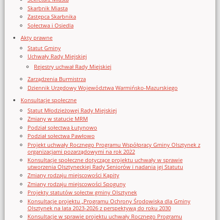
Skarbnik Miasta
Zastępca Skarbnika
Sołectwa i Osiedla
Akty prawne
Statut Gminy
Uchwały Rady Miejskiej
Rejestry uchwał Rady Miejskiej
Zarządzenia Burmistrza
Dziennik Urzędowy Województwa Warmińsko-Mazurskiego
Konsultacje społeczne
Statut Młodzieżowej Rady Miejskiej
Zmiany w statucie MRM
Podział sołectwa Łutynowo
Podział sołectwa Pawłowo
Projekt uchwały Rocznego Programu Współpracy Gminy Olsztynek z
organizacjami pozarządowymi na rok 2022
Konsultacje społeczne dotyczące projektu uchwały w sprawie
utworzenia Olsztyneckiej Rady Seniorów i nadania jej Statutu
Zmiany rodzaju miejscowości Kąpity
Zmiany rodzaju miejscowości Spoguny
Projekty statutów sołectw gminy Olsztynek
Konsultacje projektu „Programu Ochrony Środowiska dla Gminy
Olsztynek na lata 2023-2026 z perspektywą do roku 2030
Konsultacje w sprawie projektu uchwały Rocznego Programu