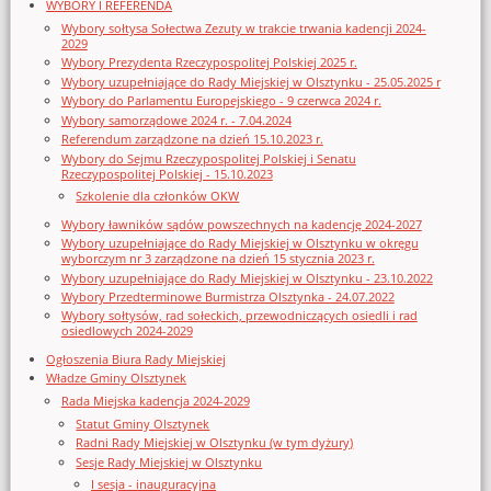
WYBORY I REFERENDA
Wybory sołtysa Sołectwa Zezuty w trakcie trwania kadencji 2024-
2029
Wybory Prezydenta Rzeczypospolitej Polskiej 2025 r.
Wybory uzupełniające do Rady Miejskiej w Olsztynku - 25.05.2025 r
Wybory do Parlamentu Europejskiego - 9 czerwca 2024 r.
Wybory samorządowe 2024 r. - 7.04.2024
Referendum zarządzone na dzień 15.10.2023 r.
Wybory do Sejmu Rzeczypospolitej Polskiej i Senatu
Rzeczypospolitej Polskiej - 15.10.2023
Szkolenie dla członków OKW
Wybory ławników sądów powszechnych na kadencję 2024-2027
Wybory uzupełniające do Rady Miejskiej w Olsztynku w okręgu
wyborczym nr 3 zarządzone na dzień 15 stycznia 2023 r.
Wybory uzupełniające do Rady Miejskiej w Olsztynku - 23.10.2022
Wybory Przedterminowe Burmistrza Olsztynka - 24.07.2022
Wybory sołtysów, rad sołeckich, przewodniczących osiedli i rad
osiedlowych 2024-2029
Ogłoszenia Biura Rady Miejskiej
Władze Gminy Olsztynek
Rada Miejska kadencja 2024-2029
Statut Gminy Olsztynek
Radni Rady Miejskiej w Olsztynku (w tym dyżury)
Sesje Rady Miejskiej w Olsztynku
I sesja - inauguracyjna