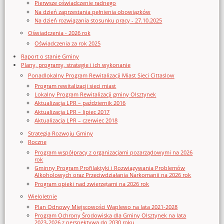
Pierwsze oświadczenie radnego
Na dzień zaprzestania pełnienia obowiązków
Na dzień rozwiązania stosunku pracy - 27.10.2025
Oświadczenia - 2026 rok
Oświadczenia za rok 2025
Raport o stanie Gminy
Plany, programy, strategie i ich wykonanie
Ponadlokalny Program Rewitalizacji Miast Sieci Cittaslow
Program rewitalizacji sieci miast
Lokalny Program Rewitalizacji gminy Olsztynek
Aktualizacja LPR – październik 2016
Aktualizacja LPR – lipiec 2017
Aktualizacja LPR – czerwiec 2018
Strategia Rozwoju Gminy
Roczne
Program współpracy z organizacjami pozarządowymi na 2026
rok
Gminny Program Profilaktyki i Rozwiązywania Problemów
Alkoholowych oraz Przeciwdziałania Narkomanii na 2026 rok
Program opieki nad zwierzętami na 2026 rok
Wieloletnie
Plan Odnowy Miejscowości Waplewo na lata 2021-2028
Program Ochrony Środowiska dla Gminy Olsztynek na lata
2023-2026 z perspektywą do 2030 roku