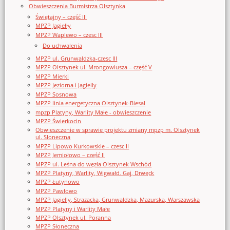
Obwieszczenia Burmistrza Olsztynka
Świętajny – część III
MPZP Jagiełły
MPZP Waplewo – czesc III
Do uchwalenia
MPZP ul. Grunwaldzka-czesc III
MPZP Olsztynek ul. Mrongowiusza – część V
MPZP Mierki
MPZP Jeziorna i Jagielly
MPZP Sosnowa
MPZP linia energetyczna Olsztynek-Biesal
mpzp Platyny, Warlity Małe - obwieszczenie
MPZP Świerkocin
Obwieszczenie w sprawie projektu zmiany mpzp m. Olsztynek
ul. Słoneczna
MPZP Lipowo Kurkowskie – czesc II
MPZP Jemiołowo – część II
MPZP ul. Leśna do węzła Olsztynek Wschód
MPZP Platyny, Warlity, Wigwałd, Gaj, Drwęck
MPZP Łutynowo
MPZP Pawłowo
MPZP Jagielly, Strazacka, Grunwaldzka, Mazurska, Warszawska
MPZP Platyny i Warlity Małe
MPZP Olsztynek ul. Poranna
MPZP Słoneczna