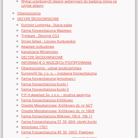
Wykaz urzędowych lekarzy weterynarii do badania mięsa na
użytek własny
Obwieszczenia
DECYZJE ŚRODOWISKOWE
Eurotter Logistyka - Stacja paliw
Farma fotowoltaiczna Waplewo
Tymbark - Zbiornik CO2
Droga Selwa - Lipowo Kurkowskie
Agaplast rozbudowa
Kanalizacja Witramowo
DECYZJE ŚRODOWISKOWE
INFORMACJE O WSZCZĘCIU POSTĘPOWANIA
Obwieszczenia - udział społeczeństwa
Europrofil Sp. z o. o. – instalacja fotowoltaiczna
Farma fotowoltaiczna Jemiołowo I
Farma fotowoltaiczna Kunki I
Farma fotowoltaiczna Kunki II
P.P-H.Agaplast Sp. z o.o. - studnia awaryjna
Farma fotowoltaiczna Królikowo
Osiedle Mieszkaniowe, Królikowo dz. nr 42/7
Osiedle Mieszkaniowe, Królikowo dz. nr 166/8
Farma fotowoltaiczna Wilkowo 106-6, 106-11
Farma Fotowoltaiczna 57, 59, 60/4, obręb Kunki
Jemiołowo 170/1
Farma Fotowoltaiczna 49, 50, 160/5, Pawłowo