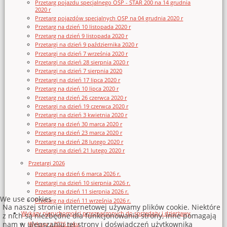
Przetarg pojazdu specjalnego OSP - STAR 200 na 14 grudnia
2020 r
Przetarg pojazdów specjalnych OSP na 04 grudnia 2020 r
Przetarg na dzień 10 listopada 2020 r
Przetarg na dzień 9 listopada 2020 r
Przetargi na dzień 9 października 2020 r
Przetargi na dzień 7 września 2020 r
Przetargi na dzień 28 sierpnia 2020 r
Przetargi na dzień 7 sierpnia 2020
Przetargi na dzień 17 lipca 2020 r
Przetarg na dzień 10 lipca 2020 r
Przetarg na dzień 26 czerwca 2020 r
Przetargi na dzień 19 czerwca 2020 r
Przetargi na dzień 3 kwietnia 2020 r
Przetarg na dzień 30 marca 2020 r
Przetarg na dzień 23 marca 2020 r
Przetarg na dzień 28 lutego 2020 r
Przetargi na dzień 21 lutego 2020 r
Przetargi 2026
Przetarg na dzień 6 marca 2026 r.
Przetargi na dzień 10 sierpnia 2026 r.
Przetarg na dzień 11 sierpnia 2026 r.
We use cookies
Przetarg na dzień 11 września 2026 r.
Na naszej stronie internetowej używamy plików cookie. Niektóre
Wykazy nieruchomości przeznaczonych do sprzedaży i dzierżawy
z nich są niezbędne dla funkcjonowania strony, inne pomagają
nam w ulepszaniu tej strony i doświadczeń użytkownika
Wykazy z 2026 roku