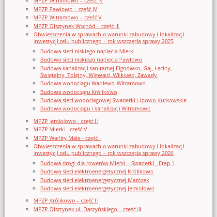
MPZP Witramowo – część IV
MPZP Pawłowo – część IV
MPZP Witramowo – część V
MPZP Olsztynek Wschód – część III
Obwieszczenia w sprawach o warunki zabudowy i lokalizacji
inwestycji celu publicznego – rok wszczęcia sprawy 2025
Budowa sieci niskiego napięcia Mierki
Budowa sieci niskiego napięcia Pawłowo
Budowa kanalizacji sanitarnej Elgnówko, Gaj, Łęciny,
Świętajny, Tolejny, Wigwałd, Wilkowo, Zawady
Budowa wodociągu Waplewo-Witramowo
Budowa wodociągu Królikowo
Budowa sieci wodociągowej Swaderki-Lipowo Kurkowskie
Budowa wodociągu i kanalizacji Witramowo
MPZP Jemiołowo - część II
MPZP Mierki - część V
MPZP Warlity Małe - część I
Obwieszczenia w sprawach o warunki zabudowy i lokalizacji
inwestycji celu publicznego – rok wszczęcia sprawy 2026
Budowa drogi dla rowerów Mierki – Swaderki - Etap 1
Budowa sieci elektroenergetycznej Królikowo
Budowa sieci elektroenergetycznej Marózek
Budowa sieci elektroenergetycznej Jemiołowo
MPZP Królikowo – część II
MPZP Olsztynek ul. Daszyńskiego – część III