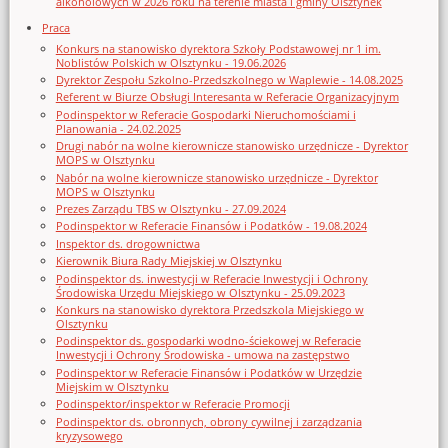
alkoholowych w 2026 roku na terenie miasta i gminy Olsztynek
Praca
Konkurs na stanowisko dyrektora Szkoły Podstawowej nr 1 im.
Noblistów Polskich w Olsztynku - 19.06.2026
Dyrektor Zespołu Szkolno-Przedszkolnego w Waplewie - 14.08.2025
Referent w Biurze Obsługi Interesanta w Referacie Organizacyjnym
Podinspektor w Referacie Gospodarki Nieruchomościami i
Planowania - 24.02.2025
Drugi nabór na wolne kierownicze stanowisko urzędnicze - Dyrektor
MOPS w Olsztynku
Nabór na wolne kierownicze stanowisko urzędnicze - Dyrektor
MOPS w Olsztynku
Prezes Zarządu TBS w Olsztynku - 27.09.2024
Podinspektor w Referacie Finansów i Podatków - 19.08.2024
Inspektor ds. drogownictwa
Kierownik Biura Rady Miejskiej w Olsztynku
Podinspektor ds. inwestycji w Referacie Inwestycji i Ochrony
Środowiska Urzędu Miejskiego w Olsztynku - 25.09.2023
Konkurs na stanowisko dyrektora Przedszkola Miejskiego w
Olsztynku
Podinspektor ds. gospodarki wodno-ściekowej w Referacie
Inwestycji i Ochrony Środowiska - umowa na zastępstwo
Podinspektor w Referacie Finansów i Podatków w Urzędzie
Miejskim w Olsztynku
Podinspektor/inspektor w Referacie Promocji
Podinspektor ds. obronnych, obrony cywilnej i zarządzania
kryzysowego