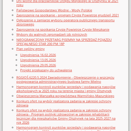
Dni wolne dla pracowników Urzędu Miejskiego w Olsztynku w 2021
roku
Państwowe Gospodarstwo Wodne - Wody Polskie
Zaproszenie na spotkanie - program Czyste Powietrze grudzień 2021
Ogłoszenie o zamiarze wyboru operatora publicznego transportu
zbiorowego
Zaproszenie na spotkania Czyste Powietrze Czyste Mieszkanie
Wybory do walnych zgromadzeń izb rolniczych
NIEOGRANICZONY PRZETARG PISEMNY NA SPRZEDAŻ POJAZDU
SPECJALNEGO STAR 200 PM 18P
Plan ogólny gminy
Uzgodnienia 16.02.2026
Uzgodnienia 13.05.2026
Uzgodnienia 29.05.2026
Projekt przekazany do uchwalenia
RGGIOŚ.6220.5.2024 Zawiadomienie - Obwieszczenie o wszczęciu
postępowania administracyjnego budowa farmy Mielno
Harmonogram kontroli punktów sprzedaży i podawania napojów
alkoholowych w 2025 roku na terenie miasta i gminy Olsztynek
Obwieszczenia Marszałka województwa Warmińsko-Mazurskiego
Konkurs ofert na wybór realizatora zadania w zakresie ochrony
zdrowia
Konkurs ofert na wybór realizatora zadania w zakresie ochrony
zdrowia - Program polityki zdrowotnej w zakresie rehabilitacji
leczniczej dla mieszkańców Gminy Olsztynek na lata 2025-2027 na
rok 2026
Harmonogram kontroli punktów sprzedaży i podawania napojów