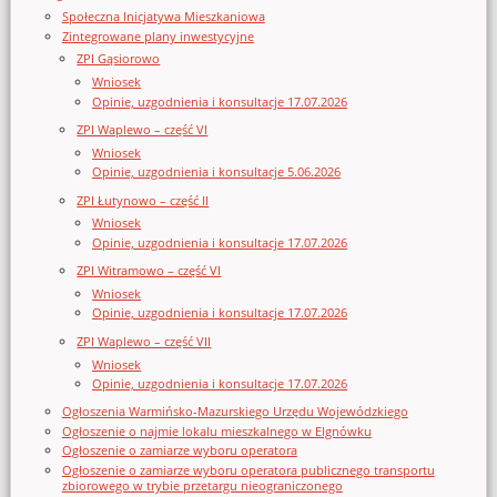
Społeczna Inicjatywa Mieszkaniowa
Zintegrowane plany inwestycyjne
ZPI Gąsiorowo
Wniosek
Opinie, uzgodnienia i konsultacje 17.07.2026
ZPI Waplewo – część VI
Wniosek
Opinie, uzgodnienia i konsultacje 5.06.2026
ZPI Łutynowo – część II
Wniosek
Opinie, uzgodnienia i konsultacje 17.07.2026
ZPI Witramowo – część VI
Wniosek
Opinie, uzgodnienia i konsultacje 17.07.2026
ZPI Waplewo – część VII
Wniosek
Opinie, uzgodnienia i konsultacje 17.07.2026
Ogłoszenia Warmińsko-Mazurskiego Urzędu Wojewódzkiego
Ogłoszenie o najmie lokalu mieszkalnego w Elgnówku
Ogłoszenie o zamiarze wyboru operatora
Ogłoszenie o zamiarze wyboru operatora publicznego transportu
zbiorowego w trybie przetargu nieograniczonego