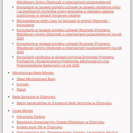
Współpracy Gminy Olsztynek z organizacjami pozarządowymi
Konsultacje w sprawie projektu uchwały w sprawie określenia trybu
i szczegółowych kryteriów oceny wniosków o realizację zadania
publicznego w ramach inicjatywy lokalnej
Wprowadzenie strefy ciszy na jeziorach w gminie Olsztynek –
konsultacje
Konsultacje w sprawie projektu uchwały Rocznego Programu
Współpracy Gminy Olsztynek z organizacjami pozarządowymi na rok
2025
Konsultacje w sprawie projektu uchwały Rocznego Programu
Współpracy Gminy Olsztynek z organizacjami pozarządowymi na rok
2026
Konsultacje społeczne w sprawie przyjęcia Gminnego Programu
Profilaktyki i Rozwiązywania Problemów Alkoholowych oraz
Przeciwdziałania Narkomanii na rok 2026
Młodzieżowa Rada Miejska
Skład Młodzieżowej Rady
Kontakt
Statut
Rada Seniorów w Olsztynku
Nabór kandydatów do II kadencji Rady Seniorów w Olsztynku
Urząd Miejski
Informacje Ogólne
Regulamin Organizacyjny Urzedu Miejskiego w Olsztynku
Kodeks etyki UM w Olsztynku
Dokumentacja dot. Zintegrowanego Systemu Zarządzania Jakością