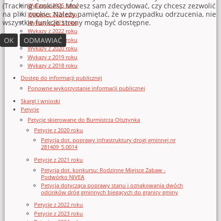
(Tracking Cookies). Możesz sam zdecydować, czy chcesz zezwolić
Wykazy z 2025 roku
na pliki cookie. Należy pamiętać, że w przypadku odrzucenia, nie
Wykazy z 2024 roku
wszystkie funkcje strony mogą być dostępne.
Wykazy z 2023 roku
Wykazy z 2022 roku
OK
ODMAWIAĆ
Wykazy z 2021 roku
Wykazy z 2020 roku
Wykazy z 2019 roku
Wykazy z 2018 roku
Dostęp do informacji publicznej
Ponowne wykorzystanie informacji publicznej
Skargi i wnioski
Petycje
Petycje skierowane do Burmistrza Olsztynka
Petycje z 2020 roku
Petycja dot. poprawy infrastruktury drogi gminnej nr
281409_5.0014
Petycje z 2021 roku
Petycja dot. konkursu: Rodzinne Miejsce Zabaw -
Podwórko NIVEA
Petycja dotycząca poprawy stanu i oznakowania dwóch
odcinków dróg gminnych biegących do granicy gminy
Petycje z 2022 roku
Petycje z 2023 roku