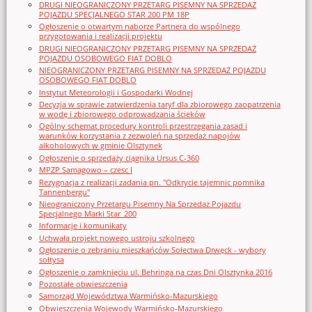
DRUGI NIEOGRANICZONY PRZETARG PISEMNY NA SPRZEDAŻ
POJAZDU SPECJALNEGO STAR 200 PM 18P
Ogłoszenie o otwartym naborze Partnera do wspólnego
przygotowania i realizacji projektu
DRUGI NIEOGRANICZONY PRZETARG PISEMNY NA SPRZEDAŻ
POJAZDU OSOBOWEGO FIAT DOBLO
NIEOGRANICZONY PRZETARG PISEMNY NA SPRZEDAŻ POJAZDU
OSOBOWEGO FIAT DOBLO
Instytut Meteorologii i Gospodarki Wodnej
Decyzja w sprawie zatwierdzenia taryf dla zbiorowego zaopatrzenia
w wodę i zbiorowego odprowadzania ścieków
Ogólny schemat procedury kontroli przestrzegania zasad i
warunków korzystania z zezwoleń na sprzedaż napojów
alkoholowych w gminie Olsztynek
Ogłoszenie o sprzedaży ciągnika Ursus C-360
MPZP Samagowo – czesc I
Rezygnacja z realizacji zadania pn. "Odkrycie tajemnic pomnika
Tannenbergu"
Nieograniczony Przetargu Pisemny Na Sprzedaż Pojazdu
Specjalnego Marki Star_200
Informacje i komunikaty
Uchwała projekt nowego ustroju szkolnego
Ogłoszenie o zebraniu mieszkańców Sołectwa Drwęck - wybory
sołtysa
Ogłoszenie o zamknięciu ul. Behringa na czas Dni Olsztynka 2016
Pozostałe obwieszczenia
Samorząd Województwa Warmińsko-Mazurskiego
Obwieszczenia Wojewody Warmińsko-Mazurskiego