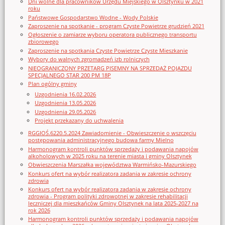
Dni wolne dla pracowników Urzędu Miejskiego w Olsztynku w 2021
roku
Państwowe Gospodarstwo Wodne - Wody Polskie
Zaproszenie na spotkanie - program Czyste Powietrze grudzień 2021
Ogłoszenie o zamiarze wyboru operatora publicznego transportu
zbiorowego
Zaproszenie na spotkania Czyste Powietrze Czyste Mieszkanie
Wybory do walnych zgromadzeń izb rolniczych
NIEOGRANICZONY PRZETARG PISEMNY NA SPRZEDAŻ POJAZDU
SPECJALNEGO STAR 200 PM 18P
Plan ogólny gminy
Uzgodnienia 16.02.2026
Uzgodnienia 13.05.2026
Uzgodnienia 29.05.2026
Projekt przekazany do uchwalenia
RGGIOŚ.6220.5.2024 Zawiadomienie - Obwieszczenie o wszczęciu
postępowania administracyjnego budowa farmy Mielno
Harmonogram kontroli punktów sprzedaży i podawania napojów
alkoholowych w 2025 roku na terenie miasta i gminy Olsztynek
Obwieszczenia Marszałka województwa Warmińsko-Mazurskiego
Konkurs ofert na wybór realizatora zadania w zakresie ochrony
zdrowia
Konkurs ofert na wybór realizatora zadania w zakresie ochrony
zdrowia - Program polityki zdrowotnej w zakresie rehabilitacji
leczniczej dla mieszkańców Gminy Olsztynek na lata 2025-2027 na
rok 2026
Harmonogram kontroli punktów sprzedaży i podawania napojów