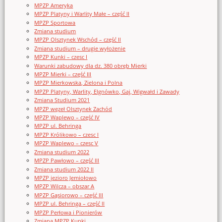
MPZP Ameryka
MPZP Platyny i Warlity Małe – część II
MPZP Sportowa
Zmiana studium
MPZP Olsztynek Wschód – część II
Zmiana studium – drugie wyłożenie
MPZP Kunki – czesc I
Warunki zabudowy dla dz. 380 obręb Mierki
MPZP Mierki – część III
MPZP Mierkowska, Zielona i Polna
MPZP Platyny, Warlity, Elgnówko, Gaj, Wigwałd i Zawady
Zmiana Studium 2021
MPZP węzeł Olsztynek Zachód
MPZP Waplewo – część IV
MPZP ul. Behringa
MPZP Królikowo – czesc I
MPZP Waplewo – czesc V
Zmiana studium 2022
MPZP Pawłowo – część III
Zmiana studium 2022 II
MPZP jezioro Jemiołowo
MPZP Wilcza – obszar A
MPZP Gąsiorowo – część III
MPZP ul. Behringa – część II
MPZP Perłowa i Pionierów
Zmiana MPZP Kunki