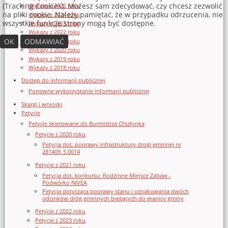
(Tracking Cookies). Możesz sam zdecydować, czy chcesz zezwolić
Wykazy z 2025 roku
na pliki cookie. Należy pamiętać, że w przypadku odrzucenia, nie
Wykazy z 2024 roku
wszystkie funkcje strony mogą być dostępne.
Wykazy z 2023 roku
Wykazy z 2022 roku
OK
ODMAWIAĆ
Wykazy z 2021 roku
Wykazy z 2020 roku
Wykazy z 2019 roku
Wykazy z 2018 roku
Dostęp do informacji publicznej
Ponowne wykorzystanie informacji publicznej
Skargi i wnioski
Petycje
Petycje skierowane do Burmistrza Olsztynka
Petycje z 2020 roku
Petycja dot. poprawy infrastruktury drogi gminnej nr
281409_5.0014
Petycje z 2021 roku
Petycja dot. konkursu: Rodzinne Miejsce Zabaw -
Podwórko NIVEA
Petycja dotycząca poprawy stanu i oznakowania dwóch
odcinków dróg gminnych biegących do granicy gminy
Petycje z 2022 roku
Petycje z 2023 roku