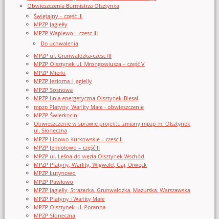
Obwieszczenia Burmistrza Olsztynka
Świętajny – część III
MPZP Jagiełły
MPZP Waplewo – czesc III
Do uchwalenia
MPZP ul. Grunwaldzka-czesc III
MPZP Olsztynek ul. Mrongowiusza – część V
MPZP Mierki
MPZP Jeziorna i Jagielly
MPZP Sosnowa
MPZP linia energetyczna Olsztynek-Biesal
mpzp Platyny, Warlity Małe - obwieszczenie
MPZP Świerkocin
Obwieszczenie w sprawie projektu zmiany mpzp m. Olsztynek
ul. Słoneczna
MPZP Lipowo Kurkowskie – czesc II
MPZP Jemiołowo – część II
MPZP ul. Leśna do węzła Olsztynek Wschód
MPZP Platyny, Warlity, Wigwałd, Gaj, Drwęck
MPZP Łutynowo
MPZP Pawłowo
MPZP Jagielly, Strazacka, Grunwaldzka, Mazurska, Warszawska
MPZP Platyny i Warlity Małe
MPZP Olsztynek ul. Poranna
MPZP Słoneczna