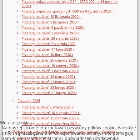
Przetarg pojazdu specjalnego OSP - STAR 200 na 14 grudnia
2020 r
Przetarg pojazdów specjalnych OSP na 04 grudnia 2020 r
Przetarg na dzień 10 listopada 2020 r
Przetarg na dzień 9 listopada 2020 r
Przetargi na dzień 9 października 2020 r
Przetargi na dzień 7 września 2020 r
Przetargi na dzień 28 sierpnia 2020 r
Przetargi na dzień 7 sierpnia 2020
Przetargi na dzień 17 lipca 2020 r
Przetarg na dzień 10 lipca 2020 r
Przetarg na dzień 26 czerwca 2020 r
Przetargi na dzień 19 czerwca 2020 r
Przetargi na dzień 3 kwietnia 2020 r
Przetarg na dzień 30 marca 2020 r
Przetarg na dzień 23 marca 2020 r
Przetarg na dzień 28 lutego 2020 r
Przetargi na dzień 21 lutego 2020 r
Przetargi 2026
Przetarg na dzień 6 marca 2026 r.
Przetargi na dzień 10 sierpnia 2026 r.
Przetarg na dzień 11 sierpnia 2026 r.
We use cookies
Przetarg na dzień 11 września 2026 r.
Na naszej stronie internetowej używamy plików cookie. Niektóre
Wykazy nieruchomości przeznaczonych do sprzedaży i dzierżawy
z nich są niezbędne dla funkcjonowania strony, inne pomagają
nam w ulepszaniu tej strony i doświadczeń użytkownika
Wykazy z 2026 roku