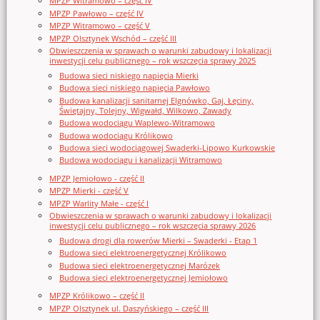
MPZP Witramowo – część IV
MPZP Pawłowo – część IV
MPZP Witramowo – część V
MPZP Olsztynek Wschód – część III
Obwieszczenia w sprawach o warunki zabudowy i lokalizacji
inwestycji celu publicznego – rok wszczęcia sprawy 2025
Budowa sieci niskiego napięcia Mierki
Budowa sieci niskiego napięcia Pawłowo
Budowa kanalizacji sanitarnej Elgnówko, Gaj, Łęciny,
Świętajny, Tolejny, Wigwałd, Wilkowo, Zawady
Budowa wodociągu Waplewo-Witramowo
Budowa wodociągu Królikowo
Budowa sieci wodociągowej Swaderki-Lipowo Kurkowskie
Budowa wodociągu i kanalizacji Witramowo
MPZP Jemiołowo - część II
MPZP Mierki - część V
MPZP Warlity Małe - część I
Obwieszczenia w sprawach o warunki zabudowy i lokalizacji
inwestycji celu publicznego – rok wszczęcia sprawy 2026
Budowa drogi dla rowerów Mierki – Swaderki - Etap 1
Budowa sieci elektroenergetycznej Królikowo
Budowa sieci elektroenergetycznej Marózek
Budowa sieci elektroenergetycznej Jemiołowo
MPZP Królikowo – część II
MPZP Olsztynek ul. Daszyńskiego – część III