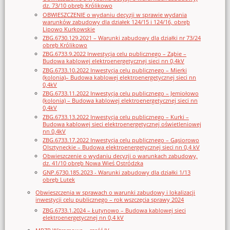
dz. 73/10 obręb Królikowo
OBWIESZCZENIE o wydaniu decyzji w sprawie wydania
warunków zabudowy dla działek 124/15 i 124/16, obręb
Lipowo Kurkowskie
ZBG.6730.129.2021 – Warunki zabudowy dla działki nr 73/24
obręb Królikowo
ZBG.6733.9.2022 Inwestycja celu publicznego – Ząbie –
Budowa kablowej elektroenergetycznej sieci nn 0,4kV
ZBG.6733.10.2022 Inwestycja celu publicznego – Mierki
(kolonia)– Budowa kablowej elektroenergetycznej sieci nn
0,4kV
ZBG.6733.11.2022 Inwestycja celu publicznego – Jemiołowo
(kolonia) – Budowa kablowej elektroenergetycznej sieci nn
0,4kV
ZBG.6733.13.2022 Inwestycja celu publicznego – Kurki –
Budowa kablowej sieci elektroenergetycznej oświetleniowej
nn 0,4kV
ZBG.6733.17.2022 Inwestycja celu publicznego – Gąsiorowo
Olsztyneckie – Budowa elektroenergetycznej sieci nn 0,4 kV
Obwieszczenie o wydaniu decyzji o warunkach zabudowy,
dz. 41/10 obręb Nowa Wieś Ostródzka
GNP.6730.185.2023 - Warunki zabudowy dla działki 1/13
obręb Lutek
Obwieszczenia w sprawach o warunki zabudowy i lokalizacji
inwestycji celu publicznego – rok wszczęcia sprawy 2024
ZBG.6733.1.2024 – Łutynowo – Budowa kablowej sieci
elektroenergetycznej nn 0,4 kV