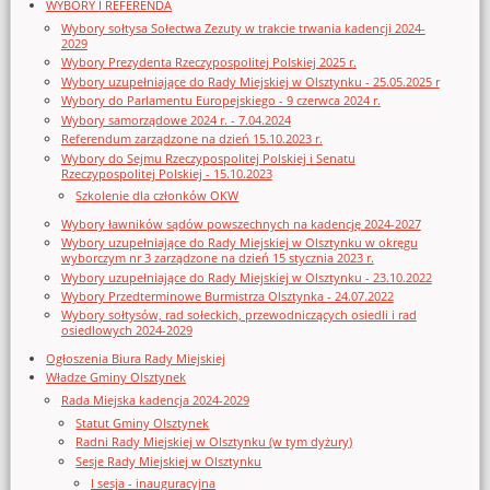
WYBORY I REFERENDA
Wybory sołtysa Sołectwa Zezuty w trakcie trwania kadencji 2024-
2029
Wybory Prezydenta Rzeczypospolitej Polskiej 2025 r.
Wybory uzupełniające do Rady Miejskiej w Olsztynku - 25.05.2025 r
Wybory do Parlamentu Europejskiego - 9 czerwca 2024 r.
Wybory samorządowe 2024 r. - 7.04.2024
Referendum zarządzone na dzień 15.10.2023 r.
Wybory do Sejmu Rzeczypospolitej Polskiej i Senatu
Rzeczypospolitej Polskiej - 15.10.2023
Szkolenie dla członków OKW
Wybory ławników sądów powszechnych na kadencję 2024-2027
Wybory uzupełniające do Rady Miejskiej w Olsztynku w okręgu
wyborczym nr 3 zarządzone na dzień 15 stycznia 2023 r.
Wybory uzupełniające do Rady Miejskiej w Olsztynku - 23.10.2022
Wybory Przedterminowe Burmistrza Olsztynka - 24.07.2022
Wybory sołtysów, rad sołeckich, przewodniczących osiedli i rad
osiedlowych 2024-2029
Ogłoszenia Biura Rady Miejskiej
Władze Gminy Olsztynek
Rada Miejska kadencja 2024-2029
Statut Gminy Olsztynek
Radni Rady Miejskiej w Olsztynku (w tym dyżury)
Sesje Rady Miejskiej w Olsztynku
I sesja - inauguracyjna