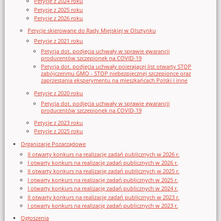
Petycje z 2024 roku
Petycje z 2025 roku
Petycje z 2026 roku
Petycje skierowane do Rady Miejskiej w Olsztynku
Petycje z 2021 roku
Petycja dot. podjęcia uchwały w sprawie gwarancji
producentów szczepionek na COVID-19
Petycja dot. podjęcia uchwały poierającej list otwarty STOP
zabójczenmu GMO - STOP niebezpiecznej szczepionce oraz
zaprzestania eksperymentu na mieszkańcach Polski i inne
Petycje z 2020 roku
Petycja dot. podjęcia uchwały w sprawie gwarancji
producentów szczepionek na COVID-19
Petycje z 2023 roku
Petycje z 2025 roku
Organizacje Pozarządowe
II otwarty konkurs na realizację zadań publicznych w 2026 r.
I otwarty konkurs na realizację zadań publicznych w 2026 r.
II otwarty konkurs na realizację zadań publicznych w 2025 r.
I otwarty konkurs na realizację zadań publicznych w 2025 r.
I otwarty konkurs na realizację zadań publicznych w 2024 r.
II otwarty konkurs na realizację zadań publicznych w 2023 r.
I otwarty konkurs na realizację zadań publicznych w 2023 r.
Ogłoszenia