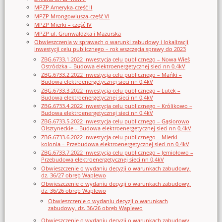
MPZP Ameryka-część II
MPZP Mrongowiusza-część VI
MPZP Mierki – część IV
MPZP ul. Grunwaldzka i Mazurska
Obwieszczenia w sprawach o warunki zabudowy i lokalizacji
inwestycji celu publicznego – rok wszczęcia sprawy do 2023
ZBG.6733.1.2022 Inwestycja celu publicznego – Nowa Wieś
Ostródzka – Budowa elektroenergetycznej sieci nn 0,4kV
ZBG.6733.2.2022 Inwestycja celu publicznego – Mańki –
Budowa elektroenergetycznej sieci nn 0,4kV
ZBG.6733.3.2022 Inwestycja celu publicznego – Lutek –
Budowa elektroenergetycznej sieci nn 0,4kV
ZBG.6733.4.2022 Inwestycja celu publicznego – Królikowo –
Budowa elektroenergetycznej sieci nn 0,4kV
ZBG.6733.5.2022 Inwestycja celu publicznego – Gąsiorowo
Olsztyneckie – Budowa elektroenergetycznej sieci nn 0,4kV
ZBG.6733.6.2022 Inwestycja celu publicznego – Mierki
kolonia – Przebudowa elektroenergetycznej sieci nn 0,4kV
ZBG.6733.7.2022 Inwestycja celu publicznego – Jemiołowo –
Przebudowa elektroenergetycznej sieci nn 0,4kV
Obwieszczenie o wydaniu decyzji o warunkach zabudowy,
dz. 36/27 obręb Waplewo
Obwieszczenie o wydaniu decyzji o warunkach zabudowy,
dz. 36/26 obręb Waplewo
Obwieszczenie o wydaniu decyzji o warunkach
zabudowy, dz. 36/26 obręb Waplewo
Obwieszczenie o wydaniu decyzji o warunkach zabudowy,