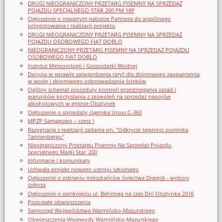
DRUGI NIEOGRANICZONY PRZETARG PISEMNY NA SPRZEDAŻ
POJAZDU SPECJALNEGO STAR 200 PM 18P
Ogłoszenie o otwartym naborze Partnera do wspólnego
przygotowania i realizacji projektu
DRUGI NIEOGRANICZONY PRZETARG PISEMNY NA SPRZEDAŻ
POJAZDU OSOBOWEGO FIAT DOBLO
NIEOGRANICZONY PRZETARG PISEMNY NA SPRZEDAŻ POJAZDU
OSOBOWEGO FIAT DOBLO
Instytut Meteorologii i Gospodarki Wodnej
Decyzja w sprawie zatwierdzenia taryf dla zbiorowego zaopatrzenia
w wodę i zbiorowego odprowadzania ścieków
Ogólny schemat procedury kontroli przestrzegania zasad i
warunków korzystania z zezwoleń na sprzedaż napojów
alkoholowych w gminie Olsztynek
Ogłoszenie o sprzedaży ciągnika Ursus C-360
MPZP Samagowo – czesc I
Rezygnacja z realizacji zadania pn. "Odkrycie tajemnic pomnika
Tannenbergu"
Nieograniczony Przetargu Pisemny Na Sprzedaż Pojazdu
Specjalnego Marki Star_200
Informacje i komunikaty
Uchwała projekt nowego ustroju szkolnego
Ogłoszenie o zebraniu mieszkańców Sołectwa Drwęck - wybory
sołtysa
Ogłoszenie o zamknięciu ul. Behringa na czas Dni Olsztynka 2016
Pozostałe obwieszczenia
Samorząd Województwa Warmińsko-Mazurskiego
Obwieszczenia Wojewody Warmińsko-Mazurskiego