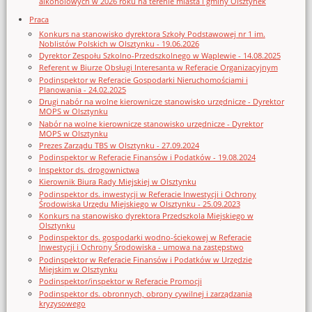
alkoholowych w 2026 roku na terenie miasta i gminy Olsztynek
Praca
Konkurs na stanowisko dyrektora Szkoły Podstawowej nr 1 im.
Noblistów Polskich w Olsztynku - 19.06.2026
Dyrektor Zespołu Szkolno-Przedszkolnego w Waplewie - 14.08.2025
Referent w Biurze Obsługi Interesanta w Referacie Organizacyjnym
Podinspektor w Referacie Gospodarki Nieruchomościami i
Planowania - 24.02.2025
Drugi nabór na wolne kierownicze stanowisko urzędnicze - Dyrektor
MOPS w Olsztynku
Nabór na wolne kierownicze stanowisko urzędnicze - Dyrektor
MOPS w Olsztynku
Prezes Zarządu TBS w Olsztynku - 27.09.2024
Podinspektor w Referacie Finansów i Podatków - 19.08.2024
Inspektor ds. drogownictwa
Kierownik Biura Rady Miejskiej w Olsztynku
Podinspektor ds. inwestycji w Referacie Inwestycji i Ochrony
Środowiska Urzędu Miejskiego w Olsztynku - 25.09.2023
Konkurs na stanowisko dyrektora Przedszkola Miejskiego w
Olsztynku
Podinspektor ds. gospodarki wodno-ściekowej w Referacie
Inwestycji i Ochrony Środowiska - umowa na zastępstwo
Podinspektor w Referacie Finansów i Podatków w Urzędzie
Miejskim w Olsztynku
Podinspektor/inspektor w Referacie Promocji
Podinspektor ds. obronnych, obrony cywilnej i zarządzania
kryzysowego