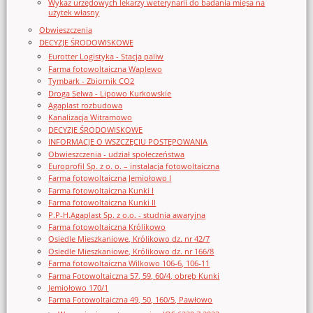
Wykaz urzędowych lekarzy weterynarii do badania mięsa na
użytek własny
Obwieszczenia
DECYZJE ŚRODOWISKOWE
Eurotter Logistyka - Stacja paliw
Farma fotowoltaiczna Waplewo
Tymbark - Zbiornik CO2
Droga Selwa - Lipowo Kurkowskie
Agaplast rozbudowa
Kanalizacja Witramowo
DECYZJE ŚRODOWISKOWE
INFORMACJE O WSZCZĘCIU POSTĘPOWANIA
Obwieszczenia - udział społeczeństwa
Europrofil Sp. z o. o. – instalacja fotowoltaiczna
Farma fotowoltaiczna Jemiołowo I
Farma fotowoltaiczna Kunki I
Farma fotowoltaiczna Kunki II
P.P-H.Agaplast Sp. z o.o. - studnia awaryjna
Farma fotowoltaiczna Królikowo
Osiedle Mieszkaniowe, Królikowo dz. nr 42/7
Osiedle Mieszkaniowe, Królikowo dz. nr 166/8
Farma fotowoltaiczna Wilkowo 106-6, 106-11
Farma Fotowoltaiczna 57, 59, 60/4, obręb Kunki
Jemiołowo 170/1
Farma Fotowoltaiczna 49, 50, 160/5, Pawłowo