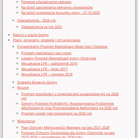
Pierwsze oświadczenie radnego
Na dzień zaprzestania pełnienia obowiązków
Na dzień rozwiązania stosunku pracy - 27.10.2025
Oświadczenia - 2026 rok
Oświadczenia za rok 2025
Raport o stanie Gminy
Plany, programy, strategie i ich wykonanie
Ponadlokalny Program Rewitalizacji Miast Sieci Cittaslow
Program rewitalizacji sieci miast
Lokalny Program Rewitalizacji gminy Olsztynek
Aktualizacja LPR – październik 2016
Aktualizacja LPR – lipiec 2017
Aktualizacja LPR – czerwiec 2018
Strategia Rozwoju Gminy
Roczne
Program współpracy z organizacjami pozarządowymi na 2026
rok
Gminny Program Profilaktyki i Rozwiązywania Problemów
Alkoholowych oraz Przeciwdziałania Narkomanii na 2026 rok
Program opieki nad zwierzętami na 2026 rok
Wieloletnie
Plan Odnowy Miejscowości Waplewo na lata 2021-2028
Program Ochrony Środowiska dla Gminy Olsztynek na lata
2023-2026 z perspektywą do 2030 roku