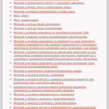
Wniosek o przeniesienie decyzji o warunkach zabudowy
Wniosek o wypis i wyrys z miejscowego planu
Wniosek o wydanie zaświadczenia o braku planu
Wzor_oferty
Wzor_sprawozdania
Wniosek o wykup lokalu użytkowego
Wniosek o wykup lokalu mieszkalnego
Wnisek o wydanie zezwolenia na wykreślenie hipoteki z KW
Wniosek o nadanie numeru porządkowego nieruchomości
Wniosek o wydanie zezwolenia na lokalizację w pasie drogowym
obiektów budowlanych lub urządzeń niezwiązanych z potrzebami
zarządzania drogami lub potrzebami ruchu drogowego oraz reklam
Wniosek o wydanie zezwolenia na zajęcie pasa drogowego w celu
umieszczenia urządzeń infrastruktury technicznej niezwiązanych z
potrzebami zarządzania drogami lub potrzebami ruchu drogowego
Wniosek o wydanie zezwolenia na zajęcie pasa drogowego drogi
gminnej w celu prowadzenia robót
Wniosek o uzgodnienie lokalizacji/przebudowy zjazdu
Wniosek o wydanie dowodu osobistego
Wniosek o wydanie decyzji o ustalenie lokalizacji inwestycji celu
publicznego albo warunków zabudowy
Udzielenia licencji na wykonywanie krajowego transportu
drogowego w zakresie przewozu osób taksówką
Wniosek o wydanie zaświadczenia o rewitalizacji
Wniosek o dotację z programu Ciepłe Mieszkanie
Wniosek o płatność z programu Ciepłe Mieszkanie
Wniosek o wydanie decyzji o środowiskowych uwarunkowaniach