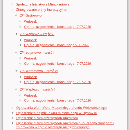
Społeczna Inicjatywa Mieszkaniowa
Zintegrowane plany inwestycyjne
ZPI Gąsiorowo
Wniosek
Opinie, uzgodnienia i konsultacje 17.07.2026
ZPI Waplewo – część VI
Wniosek
Opinie, uzgodnienia i konsultacje 5.06.2026
ZPI Łutynowo – część II
Wniosek
Opinie, uzgodnienia i konsultacje 17.07.2026
ZPI Witramowo – część VI
Wniosek
Opinie, uzgodnienia i konsultacje 17.07.2026
ZPI Waplewo – część VII
Wniosek
Opinie, uzgodnienia i konsultacje 17.07.2026
Ogłoszenia Warmińsko-Mazurskiego Urzędu Wojewódzkiego
Ogłoszenie o najmie lokalu mieszkalnego w Elgnówku
Ogłoszenie o zamiarze wyboru operatora
Ogłoszenie o zamiarze wyboru operatora publicznego transportu
zbiorowego w trybie przetargu nieograniczonego