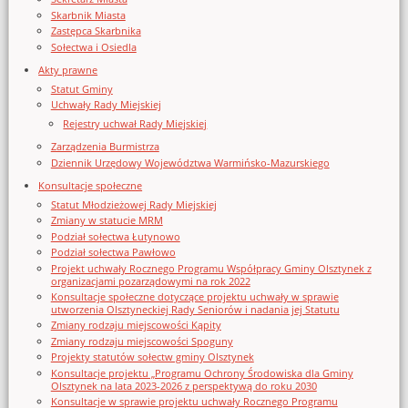
Skarbnik Miasta
Zastępca Skarbnika
Sołectwa i Osiedla
Akty prawne
Statut Gminy
Uchwały Rady Miejskiej
Rejestry uchwał Rady Miejskiej
Zarządzenia Burmistrza
Dziennik Urzędowy Województwa Warmińsko-Mazurskiego
Konsultacje społeczne
Statut Młodzieżowej Rady Miejskiej
Zmiany w statucie MRM
Podział sołectwa Łutynowo
Podział sołectwa Pawłowo
Projekt uchwały Rocznego Programu Współpracy Gminy Olsztynek z
organizacjami pozarządowymi na rok 2022
Konsultacje społeczne dotyczące projektu uchwały w sprawie
utworzenia Olsztyneckiej Rady Seniorów i nadania jej Statutu
Zmiany rodzaju miejscowości Kąpity
Zmiany rodzaju miejscowości Spoguny
Projekty statutów sołectw gminy Olsztynek
Konsultacje projektu „Programu Ochrony Środowiska dla Gminy
Olsztynek na lata 2023-2026 z perspektywą do roku 2030
Konsultacje w sprawie projektu uchwały Rocznego Programu