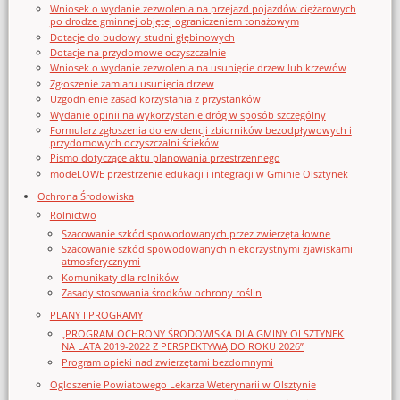
Wniosek o wydanie zezwolenia na przejazd pojazdów ciężarowych
po drodze gminnej objętej ograniczeniem tonażowym
Dotacje do budowy studni głębinowych
Dotacje na przydomowe oczyszczalnie
Wniosek o wydanie zezwolenia na usunięcie drzew lub krzewów
Zgłoszenie zamiaru usunięcia drzew
Uzgodnienie zasad korzystania z przystanków
Wydanie opinii na wykorzystanie dróg w sposób szczególny
Formularz zgłoszenia do ewidencji zbiorników bezodpływowych i
przydomowych oczyszczalni ścieków
Pismo dotyczące aktu planowania przestrzennego
modeLOWE przestrzenie edukacji i integracji w Gminie Olsztynek
Ochrona Środowiska
Rolnictwo
Szacowanie szkód spowodowanych przez zwierzęta łowne
Szacowanie szkód spowodowanych niekorzystnymi zjawiskami
atmosferycznymi
Komunikaty dla rolników
Zasady stosowania środków ochrony roślin
PLANY I PROGRAMY
„PROGRAM OCHRONY ŚRODOWISKA DLA GMINY OLSZTYNEK
NA LATA 2019-2022 Z PERSPEKTYWĄ DO ROKU 2026”
Program opieki nad zwierzętami bezdomnymi
Ogloszenie Powiatowego Lekarza Weterynarii w Olsztynie