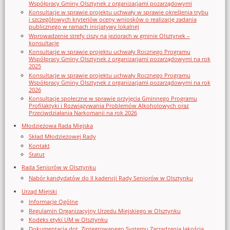
Współpracy Gminy Olsztynek z organizacjami pozarządowymi
Konsultacje w sprawie projektu uchwały w sprawie określenia trybu
i szczegółowych kryteriów oceny wniosków o realizację zadania
publicznego w ramach inicjatywy lokalnej
Wprowadzenie strefy ciszy na jeziorach w gminie Olsztynek –
konsultacje
Konsultacje w sprawie projektu uchwały Rocznego Programu
Współpracy Gminy Olsztynek z organizacjami pozarządowymi na rok
2025
Konsultacje w sprawie projektu uchwały Rocznego Programu
Współpracy Gminy Olsztynek z organizacjami pozarządowymi na rok
2026
Konsultacje społeczne w sprawie przyjęcia Gminnego Programu
Profilaktyki i Rozwiązywania Problemów Alkoholowych oraz
Przeciwdziałania Narkomanii na rok 2026
Młodzieżowa Rada Miejska
Skład Młodzieżowej Rady
Kontakt
Statut
Rada Seniorów w Olsztynku
Nabór kandydatów do II kadencji Rady Seniorów w Olsztynku
Urząd Miejski
Informacje Ogólne
Regulamin Organizacyjny Urzedu Miejskiego w Olsztynku
Kodeks etyki UM w Olsztynku
Dokumentacja dot. Zintegrowanego Systemu Zarządzania Jakością