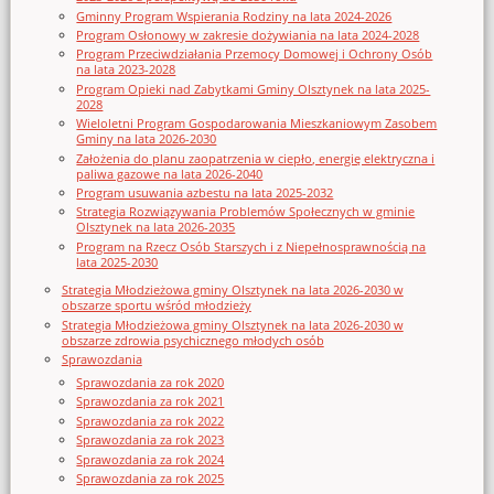
Gminny Program Wspierania Rodziny na lata 2024-2026
Program Osłonowy w zakresie dożywiania na lata 2024-2028
Program Przeciwdziałania Przemocy Domowej i Ochrony Osób
na lata 2023-2028
Program Opieki nad Zabytkami Gminy Olsztynek na lata 2025-
2028
Wieloletni Program Gospodarowania Mieszkaniowym Zasobem
Gminy na lata 2026-2030
Założenia do planu zaopatrzenia w ciepło, energię elektryczna i
paliwa gazowe na lata 2026-2040
Program usuwania azbestu na lata 2025-2032
Strategia Rozwiązywania Problemów Społecznych w gminie
Olsztynek na lata 2026-2035
Program na Rzecz Osób Starszych i z Niepełnosprawnością na
lata 2025-2030
Strategia Młodzieżowa gminy Olsztynek na lata 2026-2030 w
obszarze sportu wśród młodzieży
Strategia Młodzieżowa gminy Olsztynek na lata 2026-2030 w
obszarze zdrowia psychicznego młodych osób
Sprawozdania
Sprawozdania za rok 2020
Sprawozdania za rok 2021
Sprawozdania za rok 2022
Sprawozdania za rok 2023
Sprawozdania za rok 2024
Sprawozdania za rok 2025