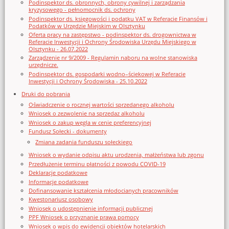
Podinspektor ds. obronnych, obrony cywilnej i zarządzania
kryzysowego - pełnomocnik ds. ochrony
Podinspektor ds. księgowości i podatku VAT w Referacie Finansów i
Podatków w Urzędzie Miejskim w Olsztynku
Oferta pracy na zastępstwo - podinspektor ds. drogownictwa w
Referacie Inwestycji i Ochrony Środowiska Urzędu Miejskiego w
Olsztynku - 26.07.2022
Zarządzenie nr 9/2009 - Regulamin naboru na wolne stanowiska
urzędnicze.
Podinspektor ds. gospodarki wodno–ściekowej w Referacie
Inwestycji i Ochrony Środowiska - 25.10.2022
Druki do pobrania
Oświadczenie o rocznej wartości sprzedanego alkoholu
Wniosek o zezwolenie na sprzedaz alkoholu
Wniosek o zakup węgla w cenie preferencyjnej
Fundusz Sołecki - dokumenty
Zmiana zadania funduszu sołeckiego
Wniosek o wydanie odpisu aktu urodzenia, małżeństwa lub zgonu
Przedłużenie terminu płatności z powodu COVID-19
Deklaracje podatkowe
Informacje podatkowe
Dofinansowanie kształcenia młodocianych pracowników
Kwestonariusz osobowy
Wniosek o udostępnienie informacji publicznej
PPF Wniosek o przyznanie prawa pomocy
Wniosek o wpis do ewidencji obiektów hotelarskich