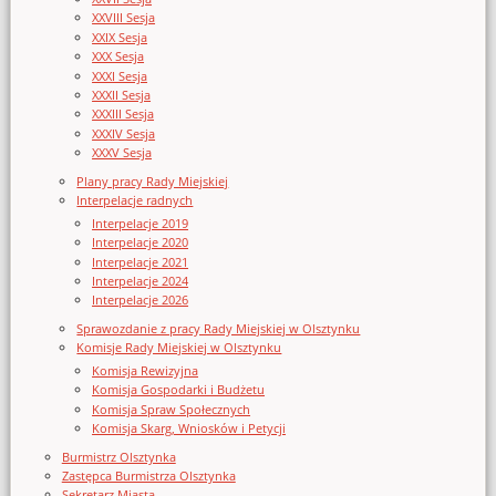
XXVIII Sesja
XXIX Sesja
XXX Sesja
XXXI Sesja
XXXII Sesja
XXXIII Sesja
XXXIV Sesja
XXXV Sesja
Plany pracy Rady Miejskiej
Interpelacje radnych
Interpelacje 2019
Interpelacje 2020
Interpelacje 2021
Interpelacje 2024
Interpelacje 2026
Sprawozdanie z pracy Rady Miejskiej w Olsztynku
Komisje Rady Miejskiej w Olsztynku
Komisja Rewizyjna
Komisja Gospodarki i Budżetu
Komisja Spraw Społecznych
Komisja Skarg, Wniosków i Petycji
Burmistrz Olsztynka
Zastępca Burmistrza Olsztynka
Sekretarz Miasta