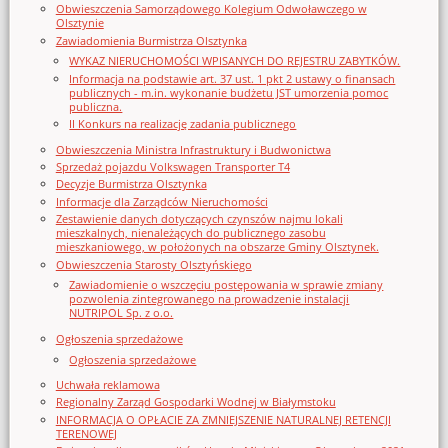
Obwieszczenia Samorządowego Kolegium Odwoławczego w
Olsztynie
Zawiadomienia Burmistrza Olsztynka
WYKAZ NIERUCHOMOŚCI WPISANYCH DO REJESTRU ZABYTKÓW.
Informacja na podstawie art. 37 ust. 1 pkt 2 ustawy o finansach
publicznych - m.in. wykonanie budżetu JST umorzenia pomoc
publiczna.
II Konkurs na realizację zadania publicznego
Obwieszczenia Ministra Infrastruktury i Budwonictwa
Sprzedaż pojazdu Volkswagen Transporter T4
Decyzje Burmistrza Olsztynka
Informacje dla Zarządców Nieruchomości
Zestawienie danych dotyczących czynszów najmu lokali
mieszkalnych, nienależących do publicznego zasobu
mieszkaniowego, w położonych na obszarze Gminy Olsztynek.
Obwieszczenia Starosty Olsztyńskiego
Zawiadomienie o wszczęciu postępowania w sprawie zmiany
pozwolenia zintegrowanego na prowadzenie instalacji
NUTRIPOL Sp. z o.o.
Ogłoszenia sprzedażowe
Ogłoszenia sprzedażowe
Uchwała reklamowa
Regionalny Zarząd Gospodarki Wodnej w Białymstoku
INFORMACJA O OPŁACIE ZA ZMNIEJSZENIE NATURALNEJ RETENCJI
TERENOWEJ