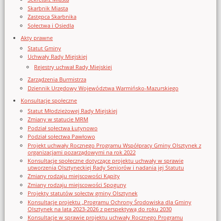
Skarbnik Miasta
Zastępca Skarbnika
Sołectwa i Osiedla
Akty prawne
Statut Gminy
Uchwały Rady Miejskiej
Rejestry uchwał Rady Miejskiej
Zarządzenia Burmistrza
Dziennik Urzędowy Województwa Warmińsko-Mazurskiego
Konsultacje społeczne
Statut Młodzieżowej Rady Miejskiej
Zmiany w statucie MRM
Podział sołectwa Łutynowo
Podział sołectwa Pawłowo
Projekt uchwały Rocznego Programu Współpracy Gminy Olsztynek z
organizacjami pozarządowymi na rok 2022
Konsultacje społeczne dotyczące projektu uchwały w sprawie
utworzenia Olsztyneckiej Rady Seniorów i nadania jej Statutu
Zmiany rodzaju miejscowości Kąpity
Zmiany rodzaju miejscowości Spoguny
Projekty statutów sołectw gminy Olsztynek
Konsultacje projektu „Programu Ochrony Środowiska dla Gminy
Olsztynek na lata 2023-2026 z perspektywą do roku 2030
Konsultacje w sprawie projektu uchwały Rocznego Programu