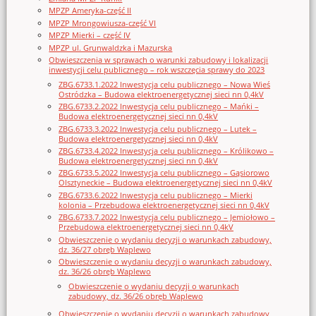
MPZP Ameryka-część II
MPZP Mrongowiusza-część VI
MPZP Mierki – część IV
MPZP ul. Grunwaldzka i Mazurska
Obwieszczenia w sprawach o warunki zabudowy i lokalizacji
inwestycji celu publicznego – rok wszczęcia sprawy do 2023
ZBG.6733.1.2022 Inwestycja celu publicznego – Nowa Wieś
Ostródzka – Budowa elektroenergetycznej sieci nn 0,4kV
ZBG.6733.2.2022 Inwestycja celu publicznego – Mańki –
Budowa elektroenergetycznej sieci nn 0,4kV
ZBG.6733.3.2022 Inwestycja celu publicznego – Lutek –
Budowa elektroenergetycznej sieci nn 0,4kV
ZBG.6733.4.2022 Inwestycja celu publicznego – Królikowo –
Budowa elektroenergetycznej sieci nn 0,4kV
ZBG.6733.5.2022 Inwestycja celu publicznego – Gąsiorowo
Olsztyneckie – Budowa elektroenergetycznej sieci nn 0,4kV
ZBG.6733.6.2022 Inwestycja celu publicznego – Mierki
kolonia – Przebudowa elektroenergetycznej sieci nn 0,4kV
ZBG.6733.7.2022 Inwestycja celu publicznego – Jemiołowo –
Przebudowa elektroenergetycznej sieci nn 0,4kV
Obwieszczenie o wydaniu decyzji o warunkach zabudowy,
dz. 36/27 obręb Waplewo
Obwieszczenie o wydaniu decyzji o warunkach zabudowy,
dz. 36/26 obręb Waplewo
Obwieszczenie o wydaniu decyzji o warunkach
zabudowy, dz. 36/26 obręb Waplewo
Obwieszczenie o wydaniu decyzji o warunkach zabudowy,