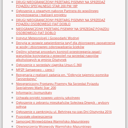
DRUGI NIEOGRANICZONY PRZETARG PISEMNY NA SPRZEDAŻ
POJAZDU SPECJALNEGO STAR 200 PM 18P
Ogłoszenie o otwartym naborze Partnera do wspólnego
przygotowania i realizacji projektu
DRUGI NIEOGRANICZONY PRZETARG PISEMNY NA SPRZEDAŻ
POJAZDU OSOBOWEGO FIAT DOBLO
NIEOGRANICZONY PRZETARG PISEMNY NA SPRZEDAŻ POJAZDU
OSOBOWEGO FIAT DOBLO
Instytut Meteorologii i Gospodarki Wodnej
Decyzja w sprawie zatwierdzenia taryf dla zbiorowego zaopatrzenia
w wodę i zbiorowego odprowadzania ścieków
Ogólny schemat procedury kontroli przestrzegania zasad i
warunków korzystania z zezwoleń na sprzedaż napojów
alkoholowych w gminie Olsztynek
Ogłoszenie o sprzedaży ciągnika Ursus C-360
MPZP Samagowo – czesc I
Rezygnacja z realizacji zadania pn. "Odkrycie tajemnic pomnika
Tannenbergu"
Nieograniczony Przetargu Pisemny Na Sprzedaż Pojazdu
Specjalnego Marki Star_200
Informacje i komunikaty
Uchwała projekt nowego ustroju szkolnego
Ogłoszenie o zebraniu mieszkańców Sołectwa Drwęck - wybory
sołtysa
Ogłoszenie o zamknięciu ul. Behringa na czas Dni Olsztynka 2016
Pozostałe obwieszczenia
Samorząd Województwa Warmińsko-Mazurskiego
Obwieszczenia Wojewody Warmińsko-Mazurskiego