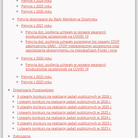
Petycje z 2024 roku
Petycje z 2025 roku
Petycje z 2026 roku
Petycje skierowane do Rady Miejskiej w Olsztynku
Petycje z 2021 roku
Petycja dot. podjęcia uchwały w sprawie gwarancji
producentów szczepionek na COVID-19
Petycja dot. podjęcia uchwały poierającej list otwarty STOP
zabójczenmu GMO - STOP niebezpiecznej szczepionce oraz
zaprzestania eksperymentu na mieszkańcach Polski i inne
Petycje z 2020 roku
Petycja dot. podjęcia uchwały w sprawie gwarancji
producentów szczepionek na COVID-19
Petycje z 2023 roku
Petycje z 2025 roku
Organizacje Pozarządowe
II otwarty konkurs na realizację zadań publicznych w 2026 r.
I otwarty konkurs na realizację zadań publicznych w 2026 r.
II otwarty konkurs na realizację zadań publicznych w 2025 r.
I otwarty konkurs na realizację zadań publicznych w 2025 r.
I otwarty konkurs na realizację zadań publicznych w 2024 r.
II otwarty konkurs na realizację zadań publicznych w 2023 r.
I otwarty konkurs na realizację zadań publicznych w 2023 r.
Ogłoszenia