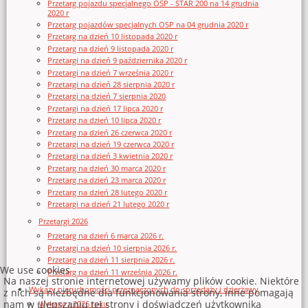
Przetarg pojazdu specjalnego OSP - STAR 200 na 14 grudnia
2020 r
Przetarg pojazdów specjalnych OSP na 04 grudnia 2020 r
Przetarg na dzień 10 listopada 2020 r
Przetarg na dzień 9 listopada 2020 r
Przetargi na dzień 9 października 2020 r
Przetargi na dzień 7 września 2020 r
Przetargi na dzień 28 sierpnia 2020 r
Przetargi na dzień 7 sierpnia 2020
Przetargi na dzień 17 lipca 2020 r
Przetarg na dzień 10 lipca 2020 r
Przetarg na dzień 26 czerwca 2020 r
Przetargi na dzień 19 czerwca 2020 r
Przetargi na dzień 3 kwietnia 2020 r
Przetarg na dzień 30 marca 2020 r
Przetarg na dzień 23 marca 2020 r
Przetarg na dzień 28 lutego 2020 r
Przetargi na dzień 21 lutego 2020 r
Przetargi 2026
Przetarg na dzień 6 marca 2026 r.
Przetargi na dzień 10 sierpnia 2026 r.
Przetarg na dzień 11 sierpnia 2026 r.
We use cookies
Przetarg na dzień 11 września 2026 r.
Na naszej stronie internetowej używamy plików cookie. Niektóre
Wykazy nieruchomości przeznaczonych do sprzedaży i dzierżawy
z nich są niezbędne dla funkcjonowania strony, inne pomagają
nam w ulepszaniu tej strony i doświadczeń użytkownika
Wykazy z 2026 roku