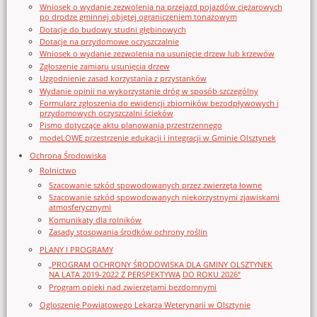
Wniosek o wydanie zezwolenia na przejazd pojazdów ciężarowych
po drodze gminnej objętej ograniczeniem tonażowym
Dotacje do budowy studni głębinowych
Dotacje na przydomowe oczyszczalnie
Wniosek o wydanie zezwolenia na usunięcie drzew lub krzewów
Zgłoszenie zamiaru usunięcia drzew
Uzgodnienie zasad korzystania z przystanków
Wydanie opinii na wykorzystanie dróg w sposób szczególny
Formularz zgłoszenia do ewidencji zbiorników bezodpływowych i
przydomowych oczyszczalni ścieków
Pismo dotyczące aktu planowania przestrzennego
modeLOWE przestrzenie edukacji i integracji w Gminie Olsztynek
Ochrona Środowiska
Rolnictwo
Szacowanie szkód spowodowanych przez zwierzęta łowne
Szacowanie szkód spowodowanych niekorzystnymi zjawiskami
atmosferycznymi
Komunikaty dla rolników
Zasady stosowania środków ochrony roślin
PLANY I PROGRAMY
„PROGRAM OCHRONY ŚRODOWISKA DLA GMINY OLSZTYNEK
NA LATA 2019-2022 Z PERSPEKTYWĄ DO ROKU 2026”
Program opieki nad zwierzętami bezdomnymi
Ogloszenie Powiatowego Lekarza Weterynarii w Olsztynie