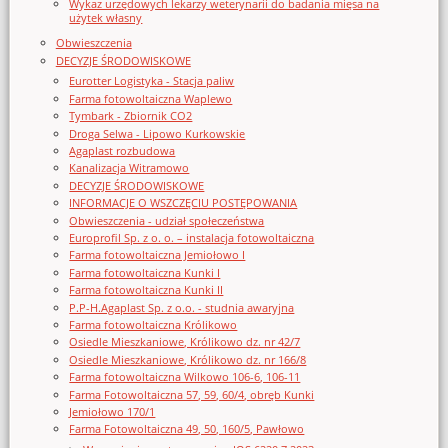
Wykaz urzędowych lekarzy weterynarii do badania mięsa na
użytek własny
Obwieszczenia
DECYZJE ŚRODOWISKOWE
Eurotter Logistyka - Stacja paliw
Farma fotowoltaiczna Waplewo
Tymbark - Zbiornik CO2
Droga Selwa - Lipowo Kurkowskie
Agaplast rozbudowa
Kanalizacja Witramowo
DECYZJE ŚRODOWISKOWE
INFORMACJE O WSZCZĘCIU POSTĘPOWANIA
Obwieszczenia - udział społeczeństwa
Europrofil Sp. z o. o. – instalacja fotowoltaiczna
Farma fotowoltaiczna Jemiołowo I
Farma fotowoltaiczna Kunki I
Farma fotowoltaiczna Kunki II
P.P-H.Agaplast Sp. z o.o. - studnia awaryjna
Farma fotowoltaiczna Królikowo
Osiedle Mieszkaniowe, Królikowo dz. nr 42/7
Osiedle Mieszkaniowe, Królikowo dz. nr 166/8
Farma fotowoltaiczna Wilkowo 106-6, 106-11
Farma Fotowoltaiczna 57, 59, 60/4, obręb Kunki
Jemiołowo 170/1
Farma Fotowoltaiczna 49, 50, 160/5, Pawłowo