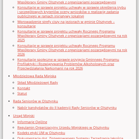
Współpracy Gminy Olsztynek z organizacjami pozarządowymi
Konsultacje w sprawie projektu uchwały w sprawie określenia trybu
i szczegółowych kryteriów oceny wniosków o realizację zadania
publicznego w ramach inicjatywy lokalnej
Wprowadzenie strefy ciszy na jeziorach w gminie Olsztynek –
konsultacje
Konsultacje w sprawie projektu uchwały Rocznego Programu
Współpracy Gminy Olsztynek z organizacjami pozarządowymi na rok
2025
Konsultacje w sprawie projektu uchwały Rocznego Programu
Współpracy Gminy Olsztynek z organizacjami pozarządowymi na rok
2026
Konsultacje społeczne w sprawie przyjęcia Gminnego Programu
Profilaktyki i Rozwiązywania Problemów Alkoholowych oraz
Przeciwdziałania Narkomanii na rok 2026
Młodzieżowa Rada Miejska
Skład Młodzieżowej Rady
Kontakt
Statut
Rada Seniorów w Olsztynku
Nabór kandydatów do II kadencji Rady Seniorów w Olsztynku
Urząd Miejski
Informacje Ogólne
Regulamin Organizacyjny Urzedu Miejskiego w Olsztynku
Kodeks etyki UM w Olsztynku
Dokumentacja dot. Zintegrowanego Systemu Zarządzania Jakością