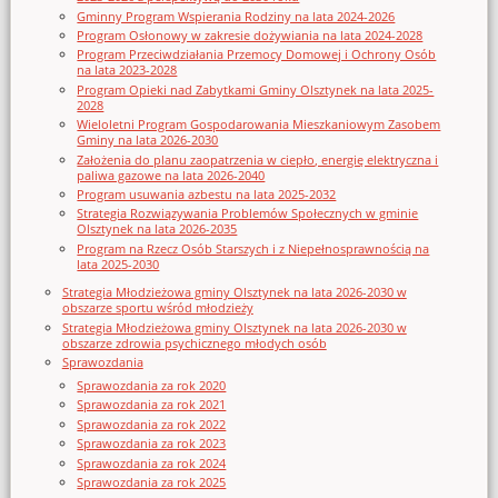
Gminny Program Wspierania Rodziny na lata 2024-2026
Program Osłonowy w zakresie dożywiania na lata 2024-2028
Program Przeciwdziałania Przemocy Domowej i Ochrony Osób
na lata 2023-2028
Program Opieki nad Zabytkami Gminy Olsztynek na lata 2025-
2028
Wieloletni Program Gospodarowania Mieszkaniowym Zasobem
Gminy na lata 2026-2030
Założenia do planu zaopatrzenia w ciepło, energię elektryczna i
paliwa gazowe na lata 2026-2040
Program usuwania azbestu na lata 2025-2032
Strategia Rozwiązywania Problemów Społecznych w gminie
Olsztynek na lata 2026-2035
Program na Rzecz Osób Starszych i z Niepełnosprawnością na
lata 2025-2030
Strategia Młodzieżowa gminy Olsztynek na lata 2026-2030 w
obszarze sportu wśród młodzieży
Strategia Młodzieżowa gminy Olsztynek na lata 2026-2030 w
obszarze zdrowia psychicznego młodych osób
Sprawozdania
Sprawozdania za rok 2020
Sprawozdania za rok 2021
Sprawozdania za rok 2022
Sprawozdania za rok 2023
Sprawozdania za rok 2024
Sprawozdania za rok 2025