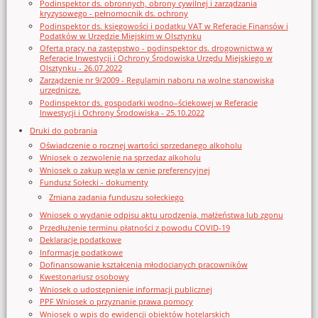
Podinspektor ds. obronnych, obrony cywilnej i zarządzania
kryzysowego - pełnomocnik ds. ochrony
Podinspektor ds. księgowości i podatku VAT w Referacie Finansów i
Podatków w Urzędzie Miejskim w Olsztynku
Oferta pracy na zastępstwo - podinspektor ds. drogownictwa w
Referacie Inwestycji i Ochrony Środowiska Urzędu Miejskiego w
Olsztynku - 26.07.2022
Zarządzenie nr 9/2009 - Regulamin naboru na wolne stanowiska
urzędnicze.
Podinspektor ds. gospodarki wodno–ściekowej w Referacie
Inwestycji i Ochrony Środowiska - 25.10.2022
Druki do pobrania
Oświadczenie o rocznej wartości sprzedanego alkoholu
Wniosek o zezwolenie na sprzedaz alkoholu
Wniosek o zakup węgla w cenie preferencyjnej
Fundusz Sołecki - dokumenty
Zmiana zadania funduszu sołeckiego
Wniosek o wydanie odpisu aktu urodzenia, małżeństwa lub zgonu
Przedłużenie terminu płatności z powodu COVID-19
Deklaracje podatkowe
Informacje podatkowe
Dofinansowanie kształcenia młodocianych pracowników
Kwestonariusz osobowy
Wniosek o udostępnienie informacji publicznej
PPF Wniosek o przyznanie prawa pomocy
Wniosek o wpis do ewidencji obiektów hotelarskich