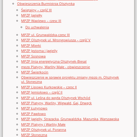
Obwieszczenia Burmistrza Olsztynka
Świętajny – część III
MPZP Jagiełły
MPZP Waplewo – czesc III
Do uchwalenia
MPZP ul. Grunwaldzka-czesc III
MPZP Olsztynek ul. Mrongowiusza – część V
MPZP Mierki
MPZP Jeziorna i Jagielly
MPZP Sosnowa
MPZP linia energetyczna Olsztynek-Biesal
mpzp Platyny, Warlity Małe - obwieszczenie
MPZP Świerkocin
Obwieszczenie w sprawie projektu zmiany mpzp m. Olsztynek
ul. Słoneczna
MPZP Lipowo Kurkowskie – czesc II
MPZP Jemiołowo – część II
MPZP ul. Leśna do węzła Olsztynek Wschód
MPZP Platyny, Warlity, Wigwałd, Gaj, Drwęck
MPZP Łutynowo
MPZP Pawłowo
MPZP Jagielly, Strazacka, Grunwaldzka, Mazurska, Warszawska
MPZP Platyny i Warlity Małe
MPZP Olsztynek ul. Poranna
MPZP Słoneczna