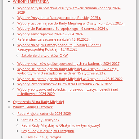
WYBORY I REFERENDA
Wybory sołtysa Sołectwa Zezuty w trakcie trwania kadencji 2024-
2029
Wybory Prezydenta Rzeczypospolitej Polskiej 2025 r.
Wybory uzupełniające do Rady Miejskiej w Olsztynku - 25.05.2025 r
Wybory do Parlamentu Europejskiego - 9 czerwca 2024 r.
Wybory samorządowe 2024 r. - 7.04.2024
Referendum zarządzone na dzień 15.10.2023 r.
Wybory do Sejmu Rzeczypospolitej Polskiej i Senatu
Rzeczypospolitej Polskiej - 15.10.2023
Szkolenie dla członków OKW
Wybory ławników sądów powszechnych na kadencję 2024-2027
Wybory uzupełniające do Rady Miejskiej w Olsztynku w okręgu
wyborczym nr 3 zarządzone na dzień 15 stycznia 2023 r.
Wybory uzupełniające do Rady Miejskiej w Olsztynku - 23.10.2022
Wybory Przedterminowe Burmistrza Olsztynka - 24.07.2022
Wybory sołtysów, rad sołeckich, przewodniczących osiedli i rad
osiedlowych 2024-2029
Ogłoszenia Biura Rady Miejskiej
Władze Gminy Olsztynek
Rada Miejska kadencja 2024-2029
Statut Gminy Olsztynek
Radni Rady Miejskiej w Olsztynku (w tym dyżury)
Sesje Rady Miejskiej w Olsztynku
I sesja - inauguracyjna