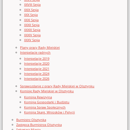
XXVIII Sesja
XXIX Sesja
XXX Sesja
XXXI Sesja
XXXII Sesja
XXXIII Sesja
XXXIV Sesja
XXXV Sesja
Plany pracy Rady Miejskiej
Interpelacje radnych
Interpelacje 2019
Interpelacje 2020
Interpelacje 2021
Interpelacje 2024
Interpelacje 2026
Sprawozdanie z pracy Rady Miejskiej w Olsztynku
Komisje Rady Miejskiej w Olsztynku
Komisja Rewizyjna
Komisja Gospodarki i Budżetu
Komisja Spraw Społecznych
Komisja Skarg, Wniosków i Petycji
Burmistrz Olsztynka
Zastępca Burmistrza Olsztynka
Sekretarz Miasta