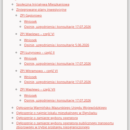
Społeczna Inicjatywa Mieszkaniowa
Zintegrowane plany inwestycyjne
ZPI Gąsiorowo
Wniosek
Opinie, uzgodnienia i konsultacje 17.07.2026
ZPI Waplewo – część VI
Wniosek
Opinie, uzgodnienia i konsultacje 5.06.2026
ZPI Łutynowo – część II
Wniosek
Opinie, uzgodnienia i konsultacje 17.07.2026
ZPI Witramowo – część VI
Wniosek
Opinie, uzgodnienia i konsultacje 17.07.2026
ZPI Waplewo – część VII
Wniosek
Opinie, uzgodnienia i konsultacje 17.07.2026
Ogłoszenia Warmińsko-Mazurskiego Urzędu Wojewódzkiego
Ogłoszenie o najmie lokalu mieszkalnego w Elgnówku
Ogłoszenie o zamiarze wyboru operatora
Ogłoszenie o zamiarze wyboru operatora publicznego transportu
zbiorowego w trybie przetargu nieograniczonego