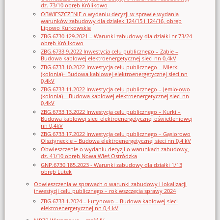
dz. 73/10 obręb Królikowo
OBWIESZCZENIE o wydaniu decyzji w sprawie wydania
warunków zabudowy dla działek 124/15 i 124/16, obręb
Lipowo Kurkowskie
ZBG.6730.129.2021 – Warunki zabudowy dla działki nr 73/24
obręb Królikowo
ZBG.6733.9.2022 Inwestycja celu publicznego – Ząbie –
Budowa kablowej elektroenergetycznej sieci nn 0,4kV
ZBG.6733.10.2022 Inwestycja celu publicznego – Mierki
(kolonia)– Budowa kablowej elektroenergetycznej sieci nn
0,4kV
ZBG.6733.11.2022 Inwestycja celu publicznego – Jemiołowo
(kolonia) – Budowa kablowej elektroenergetycznej sieci nn
0,4kV
ZBG.6733.13.2022 Inwestycja celu publicznego – Kurki –
Budowa kablowej sieci elektroenergetycznej oświetleniowej
nn 0,4kV
ZBG.6733.17.2022 Inwestycja celu publicznego – Gąsiorowo
Olsztyneckie – Budowa elektroenergetycznej sieci nn 0,4 kV
Obwieszczenie o wydaniu decyzji o warunkach zabudowy,
dz. 41/10 obręb Nowa Wieś Ostródzka
GNP.6730.185.2023 - Warunki zabudowy dla działki 1/13
obręb Lutek
Obwieszczenia w sprawach o warunki zabudowy i lokalizacji
inwestycji celu publicznego – rok wszczęcia sprawy 2024
ZBG.6733.1.2024 – Łutynowo – Budowa kablowej sieci
elektroenergetycznej nn 0,4 kV