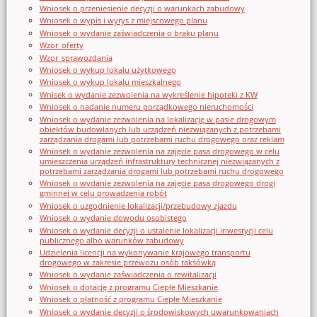
Wniosek o przeniesienie decyzji o warunkach zabudowy
Wniosek o wypis i wyrys z miejscowego planu
Wniosek o wydanie zaświadczenia o braku planu
Wzor_oferty
Wzor_sprawozdania
Wniosek o wykup lokalu użytkowego
Wniosek o wykup lokalu mieszkalnego
Wnisek o wydanie zezwolenia na wykreślenie hipoteki z KW
Wniosek o nadanie numeru porządkowego nieruchomości
Wniosek o wydanie zezwolenia na lokalizację w pasie drogowym
obiektów budowlanych lub urządzeń niezwiązanych z potrzebami
zarządzania drogami lub potrzebami ruchu drogowego oraz reklam
Wniosek o wydanie zezwolenia na zajęcie pasa drogowego w celu
umieszczenia urządzeń infrastruktury technicznej niezwiązanych z
potrzebami zarządzania drogami lub potrzebami ruchu drogowego
Wniosek o wydanie zezwolenia na zajęcie pasa drogowego drogi
gminnej w celu prowadzenia robót
Wniosek o uzgodnienie lokalizacji/przebudowy zjazdu
Wniosek o wydanie dowodu osobistego
Wniosek o wydanie decyzji o ustalenie lokalizacji inwestycji celu
publicznego albo warunków zabudowy
Udzielenia licencji na wykonywanie krajowego transportu
drogowego w zakresie przewozu osób taksówką
Wniosek o wydanie zaświadczenia o rewitalizacji
Wniosek o dotację z programu Ciepłe Mieszkanie
Wniosek o płatność z programu Ciepłe Mieszkanie
Wniosek o wydanie decyzji o środowiskowych uwarunkowaniach