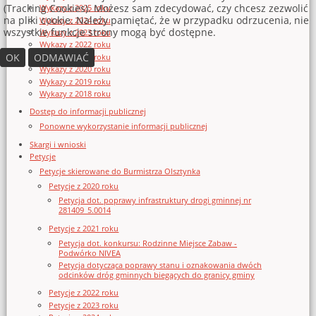
(Tracking Cookies). Możesz sam zdecydować, czy chcesz zezwolić
Wykazy z 2025 roku
na pliki cookie. Należy pamiętać, że w przypadku odrzucenia, nie
Wykazy z 2024 roku
wszystkie funkcje strony mogą być dostępne.
Wykazy z 2023 roku
Wykazy z 2022 roku
OK
ODMAWIAĆ
Wykazy z 2021 roku
Wykazy z 2020 roku
Wykazy z 2019 roku
Wykazy z 2018 roku
Dostęp do informacji publicznej
Ponowne wykorzystanie informacji publicznej
Skargi i wnioski
Petycje
Petycje skierowane do Burmistrza Olsztynka
Petycje z 2020 roku
Petycja dot. poprawy infrastruktury drogi gminnej nr
281409_5.0014
Petycje z 2021 roku
Petycja dot. konkursu: Rodzinne Miejsce Zabaw -
Podwórko NIVEA
Petycja dotycząca poprawy stanu i oznakowania dwóch
odcinków dróg gminnych biegących do granicy gminy
Petycje z 2022 roku
Petycje z 2023 roku