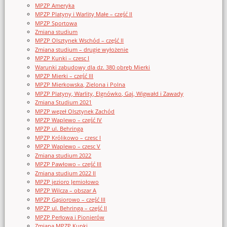
MPZP Ameryka
MPZP Platyny i Warlity Małe – część II
MPZP Sportowa
Zmiana studium
MPZP Olsztynek Wschód – część II
Zmiana studium – drugie wyłożenie
MPZP Kunki – czesc I
Warunki zabudowy dla dz. 380 obręb Mierki
MPZP Mierki – część III
MPZP Mierkowska, Zielona i Polna
MPZP Platyny, Warlity, Elgnówko, Gaj, Wigwałd i Zawady
Zmiana Studium 2021
MPZP węzeł Olsztynek Zachód
MPZP Waplewo – część IV
MPZP ul. Behringa
MPZP Królikowo – czesc I
MPZP Waplewo – czesc V
Zmiana studium 2022
MPZP Pawłowo – część III
Zmiana studium 2022 II
MPZP jezioro Jemiołowo
MPZP Wilcza – obszar A
MPZP Gąsiorowo – część III
MPZP ul. Behringa – część II
MPZP Perłowa i Pionierów
Zmiana MPZP Kunki