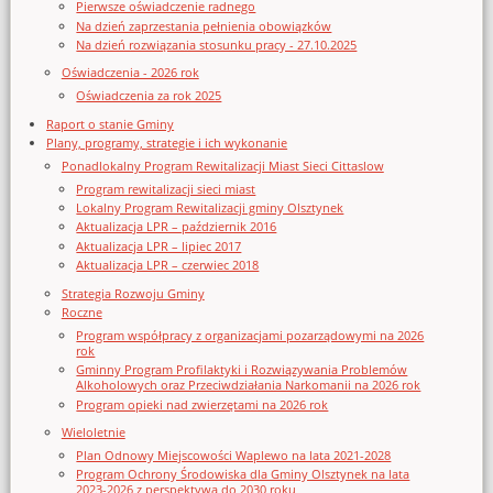
Pierwsze oświadczenie radnego
Na dzień zaprzestania pełnienia obowiązków
Na dzień rozwiązania stosunku pracy - 27.10.2025
Oświadczenia - 2026 rok
Oświadczenia za rok 2025
Raport o stanie Gminy
Plany, programy, strategie i ich wykonanie
Ponadlokalny Program Rewitalizacji Miast Sieci Cittaslow
Program rewitalizacji sieci miast
Lokalny Program Rewitalizacji gminy Olsztynek
Aktualizacja LPR – październik 2016
Aktualizacja LPR – lipiec 2017
Aktualizacja LPR – czerwiec 2018
Strategia Rozwoju Gminy
Roczne
Program współpracy z organizacjami pozarządowymi na 2026
rok
Gminny Program Profilaktyki i Rozwiązywania Problemów
Alkoholowych oraz Przeciwdziałania Narkomanii na 2026 rok
Program opieki nad zwierzętami na 2026 rok
Wieloletnie
Plan Odnowy Miejscowości Waplewo na lata 2021-2028
Program Ochrony Środowiska dla Gminy Olsztynek na lata
2023-2026 z perspektywą do 2030 roku