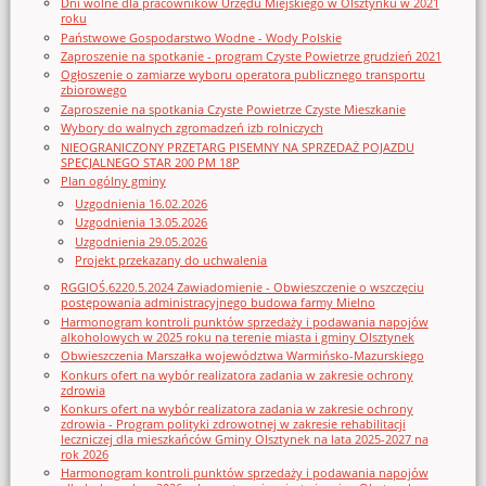
Dni wolne dla pracowników Urzędu Miejskiego w Olsztynku w 2021
roku
Państwowe Gospodarstwo Wodne - Wody Polskie
Zaproszenie na spotkanie - program Czyste Powietrze grudzień 2021
Ogłoszenie o zamiarze wyboru operatora publicznego transportu
zbiorowego
Zaproszenie na spotkania Czyste Powietrze Czyste Mieszkanie
Wybory do walnych zgromadzeń izb rolniczych
NIEOGRANICZONY PRZETARG PISEMNY NA SPRZEDAŻ POJAZDU
SPECJALNEGO STAR 200 PM 18P
Plan ogólny gminy
Uzgodnienia 16.02.2026
Uzgodnienia 13.05.2026
Uzgodnienia 29.05.2026
Projekt przekazany do uchwalenia
RGGIOŚ.6220.5.2024 Zawiadomienie - Obwieszczenie o wszczęciu
postępowania administracyjnego budowa farmy Mielno
Harmonogram kontroli punktów sprzedaży i podawania napojów
alkoholowych w 2025 roku na terenie miasta i gminy Olsztynek
Obwieszczenia Marszałka województwa Warmińsko-Mazurskiego
Konkurs ofert na wybór realizatora zadania w zakresie ochrony
zdrowia
Konkurs ofert na wybór realizatora zadania w zakresie ochrony
zdrowia - Program polityki zdrowotnej w zakresie rehabilitacji
leczniczej dla mieszkańców Gminy Olsztynek na lata 2025-2027 na
rok 2026
Harmonogram kontroli punktów sprzedaży i podawania napojów