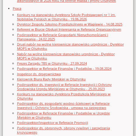
alkoholowych w 2026 roku na terenie miasta i gminy Olsztynek
Praca
Konkurs na stanowisko dyrektora Szkoły Podstawowej nr 1 im.
Noblistów Polskich w Olsztynku - 19.06.2026
Dyrektor Zespołu Szkolno-Przedszkolnego w Waplewie - 14.08.2025
Referent w Biurze Obsługi Interesanta w Referacie Organizacyjnym
Podinspektor w Referacie Gospodarki Nieruchomościami i
Planowania - 24.02.2025
Drugi nabór na wolne kierownicze stanowisko urzędnicze - Dyrektor
MOPS w Olsztynku
Nabór na wolne kierownicze stanowisko urzędnicze - Dyrektor
MOPS w Olsztynku
Prezes Zarządu TBS w Olsztynku - 27.09.2024
Podinspektor w Referacie Finansów i Podatków - 19.08.2024
Inspektor ds. drogownictwa
Kierownik Biura Rady Miejskiej w Olsztynku
Podinspektor ds. inwestycji w Referacie Inwestycji i Ochrony
Środowiska Urzędu Miejskiego w Olsztynku - 25.09.2023
Konkurs na stanowisko dyrektora Przedszkola Miejskiego w
Olsztynku
Podinspektor ds. gospodarki wodno-ściekowej w Referacie
Inwestycji i Ochrony Środowiska - umowa na zastępstwo
Podinspektor w Referacie Finansów i Podatków w Urzędzie
Miejskim w Olsztynku
Podinspektor/inspektor w Referacie Promocji
Podinspektor ds. obronnych, obrony cywilnej i zarządzania
kryzysowego