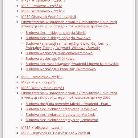
MPZP Witramowo – część IV
MPZP Pawłowo – część IV
MPZP Witramowo – część V
MPZP Olsztynek Wschód – część III
Obwieszczenia w sprawach o warunki zabudowy i lokalizacji
inwestycji celu publicznego – rok wszczęcia sprawy 2025
Budowa sieci niskiego napięcia Mierki
Budowa sieci niskiego napięcia Pawłowo
Budowa kanalizacji sanitarnej Elgnówko, Gaj, Łęciny,
Świętajny, Tolejny, Wigwałd, Wilkowo, Zawady
Budowa wodociągu Waplewo-Witramowo
Budowa wodociągu Królikowo
Budowa sieci wodociągowej Swaderki-Lipowo Kurkowskie
Budowa wodociągu i kanalizacji Witramowo
MPZP Jemiołowo - część II
MPZP Mierki - część V
MPZP Warlity Małe - część I
Obwieszczenia w sprawach o warunki zabudowy i lokalizacji
inwestycji celu publicznego – rok wszczęcia sprawy 2026
Budowa drogi dla rowerów Mierki – Swaderki - Etap 1
Budowa sieci elektroenergetycznej Królikowo
Budowa sieci elektroenergetycznej Marózek
Budowa sieci elektroenergetycznej Jemiołowo
MPZP Królikowo – część II
MPZP Olsztynek ul. Daszyńskiego – część III