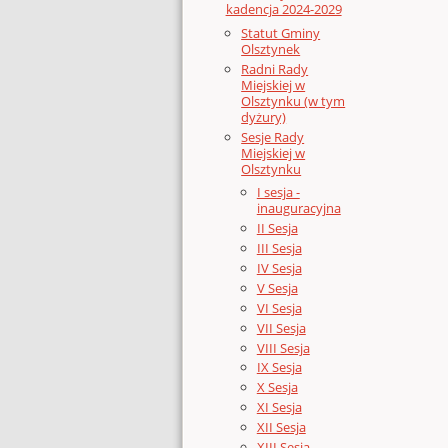
kadencja 2024-2029
Statut Gminy
Olsztynek
Radni Rady
Miejskiej w
Olsztynku (w tym
dyżury)
Sesje Rady
Miejskiej w
Olsztynku
I sesja -
inauguracyjna
II Sesja
III Sesja
IV Sesja
V Sesja
VI Sesja
VII Sesja
VIII Sesja
IX Sesja
X Sesja
XI Sesja
XII Sesja
XIII Sesja