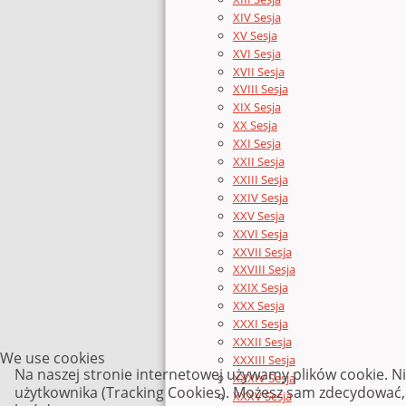
XIV Sesja
XV Sesja
XVI Sesja
XVII Sesja
XVIII Sesja
XIX Sesja
XX Sesja
XXI Sesja
XXII Sesja
XXIII Sesja
XXIV Sesja
XXV Sesja
XXVI Sesja
XXVII Sesja
XXVIII Sesja
XXIX Sesja
XXX Sesja
XXXI Sesja
XXXII Sesja
We use cookies
XXXIII Sesja
Na naszej stronie internetowej używamy plików cookie. N
XXXIV Sesja
użytkownika (Tracking Cookies). Możesz sam zdecydować, c
XXXV Sesja