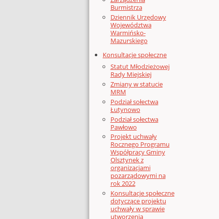
Burmistrza
Dziennik Urzędowy
Województwa
Warmińsko-
Mazurskiego
Konsultacje społeczne
Statut Młodzieżowej
Rady Miejskiej
Zmiany w statucie
MRM
Podział sołectwa
Łutynowo
Podział sołectwa
Pawłowo
Projekt uchwały
Rocznego Programu
Współpracy Gminy
Olsztynek z
organizacjami
pozarządowymi na
rok 2022
Konsultacje społeczne
dotyczące projektu
uchwały w sprawie
utworzenia