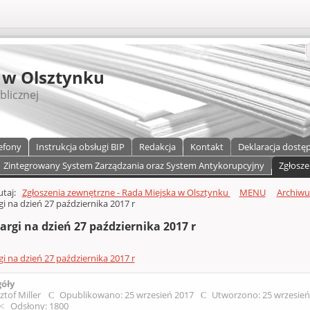
S
 w Olsztynku
blicznej
efony
Instrukcja obsługi BIP
Redakcja
Kontakt
Deklaracja dostę
Zintegrowany System Zarządzania oraz System Antykorupcyjny
Zgłosze
a)
zawartości
tutaj:
Zgłoszenia zewnętrzne - Rada Miejska w Olsztynku
MENU
Archiw
gi na dzień 27 października 2017 r
argi na dzień 27 października 2017 r
gi na dzień 27 października 2017 r
góły
ztof Miller
Opublikowano: 25 wrzesień 2017
Utworzono: 25 wrzesie
Odsłony: 1800