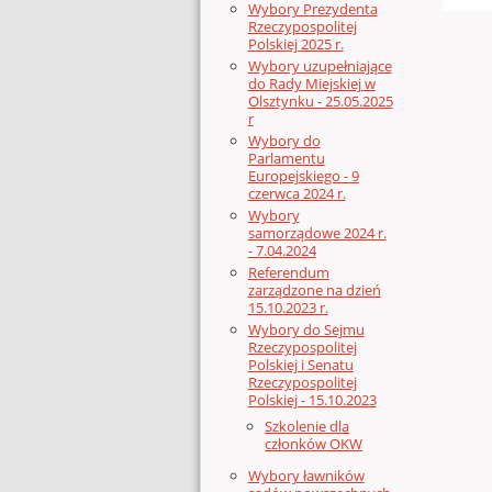
Wybory Prezydenta
Rzeczypospolitej
Polskiej 2025 r.
Wybory uzupełniające
do Rady Miejskiej w
Olsztynku - 25.05.2025
r
Wybory do
Parlamentu
Europejskiego - 9
czerwca 2024 r.
Wybory
samorządowe 2024 r.
- 7.04.2024
Referendum
zarządzone na dzień
15.10.2023 r.
Wybory do Sejmu
Rzeczypospolitej
Polskiej i Senatu
Rzeczypospolitej
Polskiej - 15.10.2023
Szkolenie dla
członków OKW
Wybory ławników