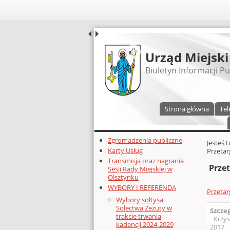
UDOSTĘPNIJ
Urząd Miejski
Biuletyn Informacji Pu
Menu główne
Strona główna
Tel
Dodatkowe zasoby (lewa kolumn
Zgromadzenia publiczne
Głównej 
Jesteś 
Karty Usług
Przetar
Transmisja oraz nagrania
Przet
Sesji Rady Miejskiej w
Olsztynku
WYBORY I REFERENDA
Przetar
Wybory sołtysa
Sołectwa Zezuty w
Szcze
trakcie trwania
Krzys
kadencji 2024-2029
2017