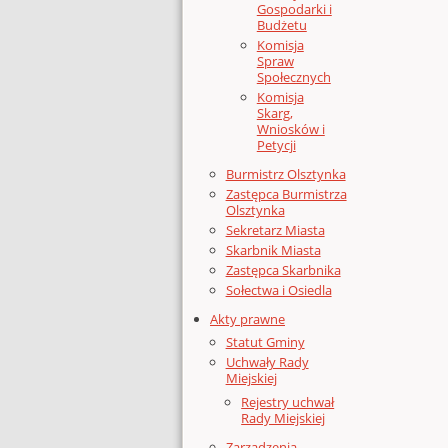
Gospodarki i
Budżetu
Komisja
Spraw
Społecznych
Komisja
Skarg,
Wniosków i
Petycji
Burmistrz Olsztynka
Zastępca Burmistrza
Olsztynka
Sekretarz Miasta
Skarbnik Miasta
Zastępca Skarbnika
Sołectwa i Osiedla
Akty prawne
Statut Gminy
Uchwały Rady
Miejskiej
Rejestry uchwał
Rady Miejskiej
Zarządzenia