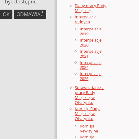
być dostępne.
Plany pracy Rady
Miejskiej
OK
ODMAWIAĆ
Interpelacje
radnych
Interpelacje
2019
Interpelacje
2020
Interpelacje
2021
Interpelacje
2024
Interpelacje
2026
Sprawozdanie z
pracy Rady
Miejskiej w
Olsztynku
Komisje Rady
Miejskiej w
Olsztynku
Komisja
Rewizyjna
Komisja