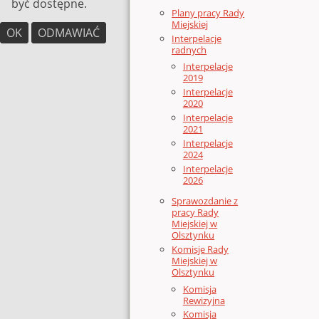
być dostępne.
Plany pracy Rady
Miejskiej
OK
ODMAWIAĆ
Interpelacje
radnych
Interpelacje
2019
Interpelacje
2020
Interpelacje
2021
Interpelacje
2024
Interpelacje
2026
Sprawozdanie z
pracy Rady
Miejskiej w
Olsztynku
Komisje Rady
Miejskiej w
Olsztynku
Komisja
Rewizyjna
Komisja