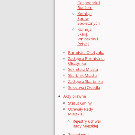
Gospodarki i
Budżetu
Komisja
Spraw
Społecznych
Komisja
Skarg,
Wniosków i
Petycji
Burmistrz Olsztynka
Zastępca Burmistrza
Olsztynka
Sekretarz Miasta
Skarbnik Miasta
Zastępca Skarbnika
Sołectwa i Osiedla
Akty prawne
Statut Gminy
Uchwały Rady
Miejskiej
Rejestry uchwał
Rady Miejskiej
Zarządzenia