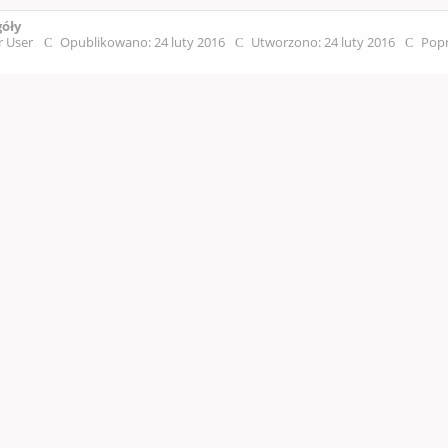
góły
r User
Opublikowano: 24 luty 2016
Utworzono: 24 luty 2016
Popr