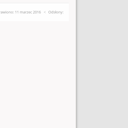
awiono: 11 marzec 2016
Odsłony: