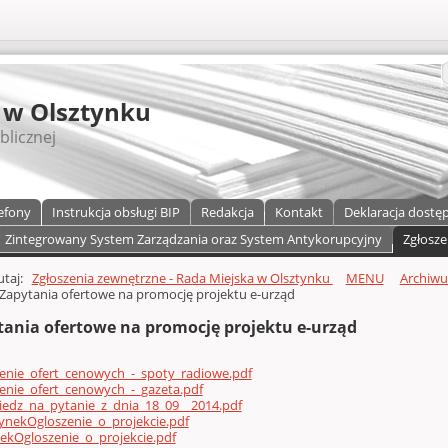
S
 w Olsztynku
blicznej
efony
Instrukcja obsługi BIP
Redakcja
Kontakt
Deklaracja dostę
Zintegrowany System Zarządzania oraz System Antykorupcyjny
Zgłosze
a)
zawartości
tutaj:
Zgłoszenia zewnętrzne - Rada Miejska w Olsztynku
MENU
Archiw
Zapytania ofertowe na promocję projektu e-urząd
tania ofertowe na promocję projektu e-urząd
enie_ofert_cenowych_-_spoty_radiowe.pdf
enie_ofert_cenowych_-_gazeta.pdf
edz_na_pytanie_z_dnia_18_09__2014.pdf
ynekOgloszenie_o_projekcie.pdf
ekOgloszenie_o_projekcie.pdf