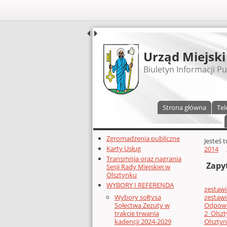
UDOSTĘPNIJ
Urząd Miejski
Biuletyn Informacji Pu
Menu główne
Strona główna
Tel
Dodatkowe zasoby (lewa kolumn
Zgromadzenia publiczne
Głównej 
Jesteś 
Karty Usług
2014
Transmisja oraz nagrania
Zapy
Sesji Rady Miejskiej w
Olsztynku
WYBORY I REFERENDA
zestawi
zestawi
Wybory sołtysa
Odpowi
Sołectwa Zezuty w
2_Olszt
trakcie trwania
Olsztyn
kadencji 2024-2029