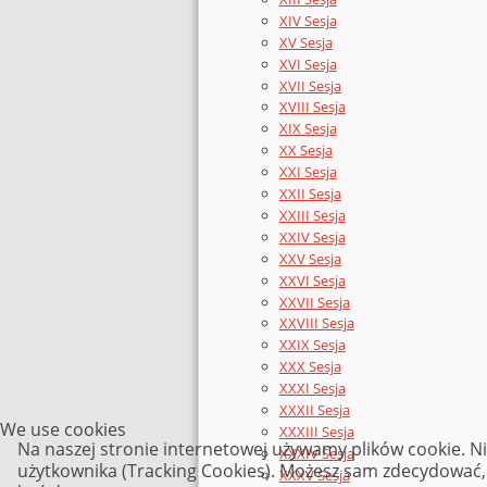
XIV Sesja
XV Sesja
XVI Sesja
XVII Sesja
XVIII Sesja
XIX Sesja
XX Sesja
XXI Sesja
XXII Sesja
XXIII Sesja
XXIV Sesja
XXV Sesja
XXVI Sesja
XXVII Sesja
XXVIII Sesja
XXIX Sesja
XXX Sesja
XXXI Sesja
XXXII Sesja
We use cookies
XXXIII Sesja
Na naszej stronie internetowej używamy plików cookie. N
XXXIV Sesja
użytkownika (Tracking Cookies). Możesz sam zdecydować, c
XXXV Sesja