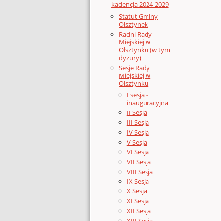
kadencja 2024-2029
Statut Gminy
Olsztynek
Radni Rady
Miejskiej w
Olsztynku (w tym
dyżury)
Sesje Rady
Miejskiej w
Olsztynku
I sesja -
inauguracyjna
II Sesja
III Sesja
IV Sesja
V Sesja
VI Sesja
VII Sesja
VIII Sesja
IX Sesja
X Sesja
XI Sesja
XII Sesja
XIII Sesja