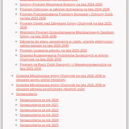
Gminny Program Wspierania Rodziny na lata 2024-2026
Program Osłonowy w zakresie dożywiania na lata 2024-2028
Program Przeciwdziałania Przemocy Domowej i Ochrony Osób
na lata 2023-2028
Program Opieki nad Zabytkami Gminy Olsztynek na lata 2025-
2028
Wieloletni Program Gospodarowania Mieszkaniowym Zasobem
Gminy na lata 2026-2030
Założenia do planu zaopatrzenia w ciepło, energię elektryczna i
paliwa gazowe na lata 2026-2040
Program usuwania azbestu na lata 2025-2032
Strategia Rozwiązywania Problemów Społecznych w gminie
Olsztynek na lata 2026-2035
Program na Rzecz Osób Starszych i z Niepełnosprawnością na
lata 2025-2030
Strategia Młodzieżowa gminy Olsztynek na lata 2026-2030 w
obszarze sportu wśród młodzieży
Strategia Młodzieżowa gminy Olsztynek na lata 2026-2030 w
obszarze zdrowia psychicznego młodych osób
Sprawozdania
Sprawozdania za rok 2020
Sprawozdania za rok 2021
Sprawozdania za rok 2022
Sprawozdania za rok 2023
Sprawozdania za rok 2024
Sprawozdania za rok 2025