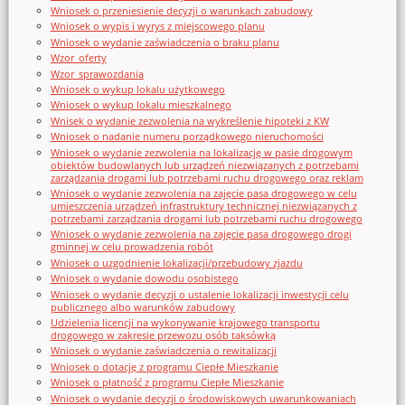
Wniosek o przeniesienie decyzji o warunkach zabudowy
Wniosek o wypis i wyrys z miejscowego planu
Wniosek o wydanie zaświadczenia o braku planu
Wzor_oferty
Wzor_sprawozdania
Wniosek o wykup lokalu użytkowego
Wniosek o wykup lokalu mieszkalnego
Wnisek o wydanie zezwolenia na wykreślenie hipoteki z KW
Wniosek o nadanie numeru porządkowego nieruchomości
Wniosek o wydanie zezwolenia na lokalizację w pasie drogowym
obiektów budowlanych lub urządzeń niezwiązanych z potrzebami
zarządzania drogami lub potrzebami ruchu drogowego oraz reklam
Wniosek o wydanie zezwolenia na zajęcie pasa drogowego w celu
umieszczenia urządzeń infrastruktury technicznej niezwiązanych z
potrzebami zarządzania drogami lub potrzebami ruchu drogowego
Wniosek o wydanie zezwolenia na zajęcie pasa drogowego drogi
gminnej w celu prowadzenia robót
Wniosek o uzgodnienie lokalizacji/przebudowy zjazdu
Wniosek o wydanie dowodu osobistego
Wniosek o wydanie decyzji o ustalenie lokalizacji inwestycji celu
publicznego albo warunków zabudowy
Udzielenia licencji na wykonywanie krajowego transportu
drogowego w zakresie przewozu osób taksówką
Wniosek o wydanie zaświadczenia o rewitalizacji
Wniosek o dotację z programu Ciepłe Mieszkanie
Wniosek o płatność z programu Ciepłe Mieszkanie
Wniosek o wydanie decyzji o środowiskowych uwarunkowaniach