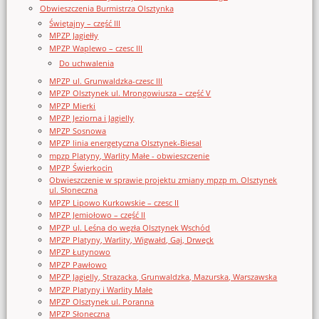
Obwieszczenia Burmistrza Olsztynka
Świętajny – część III
MPZP Jagiełły
MPZP Waplewo – czesc III
Do uchwalenia
MPZP ul. Grunwaldzka-czesc III
MPZP Olsztynek ul. Mrongowiusza – część V
MPZP Mierki
MPZP Jeziorna i Jagielly
MPZP Sosnowa
MPZP linia energetyczna Olsztynek-Biesal
mpzp Platyny, Warlity Małe - obwieszczenie
MPZP Świerkocin
Obwieszczenie w sprawie projektu zmiany mpzp m. Olsztynek
ul. Słoneczna
MPZP Lipowo Kurkowskie – czesc II
MPZP Jemiołowo – część II
MPZP ul. Leśna do węzła Olsztynek Wschód
MPZP Platyny, Warlity, Wigwałd, Gaj, Drwęck
MPZP Łutynowo
MPZP Pawłowo
MPZP Jagielly, Strazacka, Grunwaldzka, Mazurska, Warszawska
MPZP Platyny i Warlity Małe
MPZP Olsztynek ul. Poranna
MPZP Słoneczna