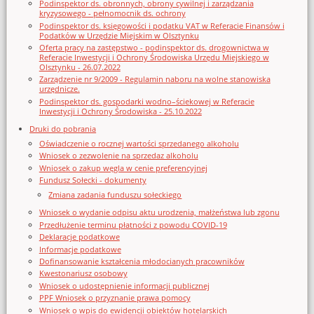
Podinspektor ds. obronnych, obrony cywilnej i zarządzania
kryzysowego - pełnomocnik ds. ochrony
Podinspektor ds. księgowości i podatku VAT w Referacie Finansów i
Podatków w Urzędzie Miejskim w Olsztynku
Oferta pracy na zastępstwo - podinspektor ds. drogownictwa w
Referacie Inwestycji i Ochrony Środowiska Urzędu Miejskiego w
Olsztynku - 26.07.2022
Zarządzenie nr 9/2009 - Regulamin naboru na wolne stanowiska
urzędnicze.
Podinspektor ds. gospodarki wodno–ściekowej w Referacie
Inwestycji i Ochrony Środowiska - 25.10.2022
Druki do pobrania
Oświadczenie o rocznej wartości sprzedanego alkoholu
Wniosek o zezwolenie na sprzedaz alkoholu
Wniosek o zakup węgla w cenie preferencyjnej
Fundusz Sołecki - dokumenty
Zmiana zadania funduszu sołeckiego
Wniosek o wydanie odpisu aktu urodzenia, małżeństwa lub zgonu
Przedłużenie terminu płatności z powodu COVID-19
Deklaracje podatkowe
Informacje podatkowe
Dofinansowanie kształcenia młodocianych pracowników
Kwestonariusz osobowy
Wniosek o udostępnienie informacji publicznej
PPF Wniosek o przyznanie prawa pomocy
Wniosek o wpis do ewidencji obiektów hotelarskich