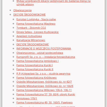
Wykaz urzędowych lekarzy weterynarii do badania mięsa na
użytek własny
Obwieszczenia
DECYZJE ŚRODOWISKOWE
Eurotter Logistyka - Stacja paliw
Farma fotowoltaiczna Waplewo
Tymbark - Zbiornik CO2
Droga Selwa - Lipowo Kurkowskie
Agaplast rozbudowa
Kanalizacja Witramowo
DECYZJE ŚRODOWISKOWE
INFORMACJE O WSZCZĘCIU POSTĘPOWANIA
Obwieszczenia - udział społeczeństwa
Europrofil Sp. z o. o. – instalacja fotowoltaiczna
Farma fotowoltaiczna Jemiołowo I
Farma fotowoltaiczna Kunki I
Farma fotowoltaiczna Kunki II
P.P-H.Agaplast Sp. z o.o. - studnia awaryjna
Farma fotowoltaiczna Królikowo
Osiedle Mieszkaniowe, Królikowo dz. nr 42/7
Osiedle Mieszkaniowe, Królikowo dz. nr 166/8
Farma fotowoltaiczna Wilkowo 106-6, 106-11
Farma Fotowoltaiczna 57, 59, 60/4, obręb Kunki
Jemiołowo 170/1
Farma Fotowoltaiczna 49, 50, 160/5, Pawłowo