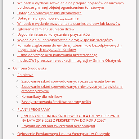
Wniosek o wydanie zezwolenia na przejazd pojazdów ciężarowych
po drodze gminnej objętej ograniczeniem tonażowym
Dotacje do budowy studni głębinowych
Dotacje na przydomowe oczyszczalnie
Wniosek o wydanie zezwolenia na usunięcie drzew lub krzewów
Zgłoszenie zamiaru usunięcia drzew
Uzgodnienie zasad korzystania z przystanków
Wydanie opinii na wykorzystanie dróg w sposób szczególny
Formularz zgłoszenia do ewidencji zbiorników bezodpływowych i
przydomowych oczyszczalni ścieków
Pismo dotyczące aktu planowania przestrzennego
modeLOWE przestrzenie edukacji i integracji w Gminie Olsztynek
Ochrona Środowiska
Rolnictwo
Szacowanie szkód spowodowanych przez zwierzęta łowne
Szacowanie szkód spowodowanych niekorzystnymi zjawiskami
atmosferycznymi
Komunikaty dla rolników
Zasady stosowania środków ochrony roślin
PLANY I PROGRAMY
„PROGRAM OCHRONY ŚRODOWISKA DLA GMINY OLSZTYNEK
NA LATA 2019-2022 Z PERSPEKTYWĄ DO ROKU 2026”
Program opieki nad zwierzętami bezdomnymi
Ogloszenie Powiatowego Lekarza Weterynarii w Olsztynie