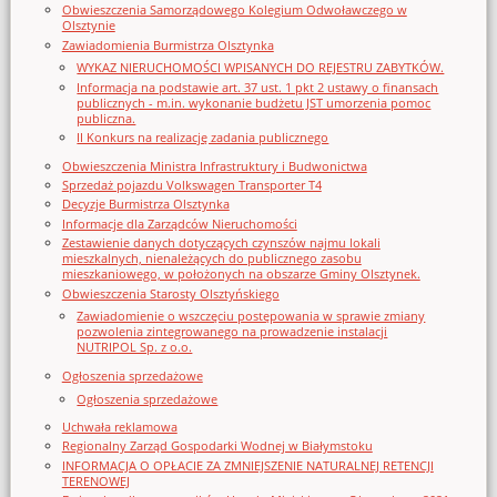
Obwieszczenia Samorządowego Kolegium Odwoławczego w
Olsztynie
Zawiadomienia Burmistrza Olsztynka
WYKAZ NIERUCHOMOŚCI WPISANYCH DO REJESTRU ZABYTKÓW.
Informacja na podstawie art. 37 ust. 1 pkt 2 ustawy o finansach
publicznych - m.in. wykonanie budżetu JST umorzenia pomoc
publiczna.
II Konkurs na realizację zadania publicznego
Obwieszczenia Ministra Infrastruktury i Budwonictwa
Sprzedaż pojazdu Volkswagen Transporter T4
Decyzje Burmistrza Olsztynka
Informacje dla Zarządców Nieruchomości
Zestawienie danych dotyczących czynszów najmu lokali
mieszkalnych, nienależących do publicznego zasobu
mieszkaniowego, w położonych na obszarze Gminy Olsztynek.
Obwieszczenia Starosty Olsztyńskiego
Zawiadomienie o wszczęciu postępowania w sprawie zmiany
pozwolenia zintegrowanego na prowadzenie instalacji
NUTRIPOL Sp. z o.o.
Ogłoszenia sprzedażowe
Ogłoszenia sprzedażowe
Uchwała reklamowa
Regionalny Zarząd Gospodarki Wodnej w Białymstoku
INFORMACJA O OPŁACIE ZA ZMNIEJSZENIE NATURALNEJ RETENCJI
TERENOWEJ