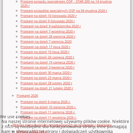
Przetarg pojazdu specjalnego OSP - STAR 200 na 14 grudnia
2020 r
Przetarg pojazdów specjalnych OSP na 04 grudnia 2020 r
Przetarg na dzień 10 listopada 2020 r
Przetarg na dzień 9 listopada 2020 r
Przetargi na dzień 9 października 2020 r
Przetargi na dzień 7 września 2020 r
Przetargi na dzień 28 sierpnia 2020 r
Przetargi na dzień 7 sierpnia 2020
Przetargi na dzień 17 lipca 2020 r
Przetarg na dzień 10 lipca 2020 r
Przetarg na dzień 26 czerwca 2020 r
Przetargi na dzień 19 czerwca 2020 r
Przetargi na dzień 3 kwietnia 2020 r
Przetarg na dzień 30 marca 2020 r
Przetarg na dzień 23 marca 2020 r
Przetarg na dzień 28 lutego 2020 r
Przetargi na dzień 21 lutego 2020 r
Przetargi 2026
Przetarg na dzień 6 marca 2026 r.
Przetargi na dzień 10 sierpnia 2026 r.
Przetarg na dzień 11 sierpnia 2026 r.
We use cookies
Przetarg na dzień 11 września 2026 r.
Na naszej stronie internetowej używamy plików cookie. Niektóre
Wykazy nieruchomości przeznaczonych do sprzedaży i dzierżawy
z nich są niezbędne dla funkcjonowania strony, inne pomagają
nam w ulepszaniu tej strony i doświadczeń użytkownika
Wykazy z 2026 roku