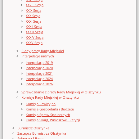
XXVIII Sesja
XXIX Sesja
XXX Sesja
XXXI Sesja
XXXII Sesja
XXXIII Sesja
XXXIV Sesja
XXXV Sesja
Plany pracy Rady Miejskiej
Interpelacje radnych
Interpelacje 2019
Interpelacje 2020
Interpelacje 2021
Interpelacje 2024
Interpelacje 2026
Sprawozdanie z pracy Rady Miejskiej w Olsztynku
Komisje Rady Miejskiej w Olsztynku
Komisja Rewizyjna
Komisja Gospodarki i Budżetu
Komisja Spraw Społecznych
Komisja Skarg, Wniosków i Petycji
Burmistrz Olsztynka
Zastępca Burmistrza Olsztynka
Sekretarz Miasta