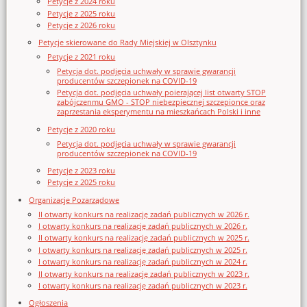
Petycje z 2024 roku
Petycje z 2025 roku
Petycje z 2026 roku
Petycje skierowane do Rady Miejskiej w Olsztynku
Petycje z 2021 roku
Petycja dot. podjęcia uchwały w sprawie gwarancji
producentów szczepionek na COVID-19
Petycja dot. podjęcia uchwały poierającej list otwarty STOP
zabójczenmu GMO - STOP niebezpiecznej szczepionce oraz
zaprzestania eksperymentu na mieszkańcach Polski i inne
Petycje z 2020 roku
Petycja dot. podjęcia uchwały w sprawie gwarancji
producentów szczepionek na COVID-19
Petycje z 2023 roku
Petycje z 2025 roku
Organizacje Pozarządowe
II otwarty konkurs na realizację zadań publicznych w 2026 r.
I otwarty konkurs na realizację zadań publicznych w 2026 r.
II otwarty konkurs na realizację zadań publicznych w 2025 r.
I otwarty konkurs na realizację zadań publicznych w 2025 r.
I otwarty konkurs na realizację zadań publicznych w 2024 r.
II otwarty konkurs na realizację zadań publicznych w 2023 r.
I otwarty konkurs na realizację zadań publicznych w 2023 r.
Ogłoszenia