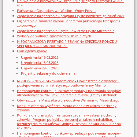
Dni wolne dla pracowników Urzędu Miejskiego w Olsztynku w 2021
roku
Państwowe Gospodarstwo Wodne - Wody Polskie
Zaproszenie na spotkanie - program Czyste Powietrze grudzień 2021
Ogłoszenie o zamiarze wyboru operatora publicznego transportu
zbiorowego
Zaproszenie na spotkania Czyste Powietrze Czyste Mieszkanie
Wybory do walnych zgromadzeń izb rolniczych
NIEOGRANICZONY PRZETARG PISEMNY NA SPRZEDAŻ POJAZDU
SPECJALNEGO STAR 200 PM 18P
Plan ogólny gminy
Uzgodnienia 16.02.2026
Uzgodnienia 13.05.2026
Uzgodnienia 29.05.2026
Projekt przekazany do uchwalenia
RGGIOŚ.6220.5.2024 Zawiadomienie - Obwieszczenie o wszczęciu
postępowania administracyjnego budowa farmy Mielno
Harmonogram kontroli punktów sprzedaży i podawania napojów
alkoholowych w 2025 roku na terenie miasta i gminy Olsztynek
Obwieszczenia Marszałka województwa Warmińsko-Mazurskiego
Konkurs ofert na wybór realizatora zadania w zakresie ochrony
zdrowia
Konkurs ofert na wybór realizatora zadania w zakresie ochrony
zdrowia - Program polityki zdrowotnej w zakresie rehabilitacji
leczniczej dla mieszkańców Gminy Olsztynek na lata 2025-2027 na
rok 2026
Harmonogram kontroli punktów sprzedaży i podawania napojów