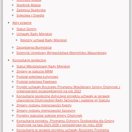
Skarbnik Miasta
Zastępca Skarbnika
Sołectwa i Osiedla
Akty prawne
Statut Gminy
Uchwały Rady Miejskiej
Rejestry uchwał Rady Miejskiej
Zarządzenia Burmistrza
Dziennik Urzędowy Województwa Warmińsko-Mazurskiego
Konsultacje społeczne
Statut Młodzieżowej Rady Miejskiej
Zmiany w statucie MRM
Podział sołectwa Łutynowo
Podział sołectwa Pawłowo
Projekt uchwały Rocznego Programu Współpracy Gminy Olsztynek z
organizacjami pozarządowymi na rok 2022
Konsultacje społeczne dotyczące projektu uchwały w sprawie
utworzenia Olsztyneckiej Rady Seniorów i nadania jej Statutu
Zmiany rodzaju miejscowości Kąpity
Zmiany rodzaju miejscowości Spoguny
Projekty statutów sołectw gminy Olsztynek
Konsultacje projektu „Programu Ochrony Środowiska dla Gminy
Olsztynek na lata 2023-2026 z perspektywą do roku 2030
Konsultacje w sprawie projektu uchwały Rocznego Programu