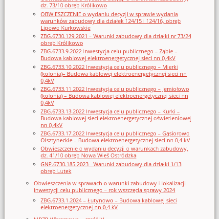
dz. 73/10 obręb Królikowo
OBWIESZCZENIE o wydaniu decyzji w sprawie wydania
warunków zabudowy dla działek 124/15 i 124/16, obręb
Lipowo Kurkowskie
ZBG.6730.129.2021 – Warunki zabudowy dla działki nr 73/24
obręb Królikowo
ZBG.6733.9.2022 Inwestycja celu publicznego – Ząbie –
Budowa kablowej elektroenergetycznej sieci nn 0,4kV
ZBG.6733.10.2022 Inwestycja celu publicznego – Mierki
(kolonia)– Budowa kablowej elektroenergetycznej sieci nn
0,4kV
ZBG.6733.11.2022 Inwestycja celu publicznego – Jemiołowo
(kolonia) – Budowa kablowej elektroenergetycznej sieci nn
0,4kV
ZBG.6733.13.2022 Inwestycja celu publicznego – Kurki –
Budowa kablowej sieci elektroenergetycznej oświetleniowej
nn 0,4kV
ZBG.6733.17.2022 Inwestycja celu publicznego – Gąsiorowo
Olsztyneckie – Budowa elektroenergetycznej sieci nn 0,4 kV
Obwieszczenie o wydaniu decyzji o warunkach zabudowy,
dz. 41/10 obręb Nowa Wieś Ostródzka
GNP.6730.185.2023 - Warunki zabudowy dla działki 1/13
obręb Lutek
Obwieszczenia w sprawach o warunki zabudowy i lokalizacji
inwestycji celu publicznego – rok wszczęcia sprawy 2024
ZBG.6733.1.2024 – Łutynowo – Budowa kablowej sieci
elektroenergetycznej nn 0,4 kV