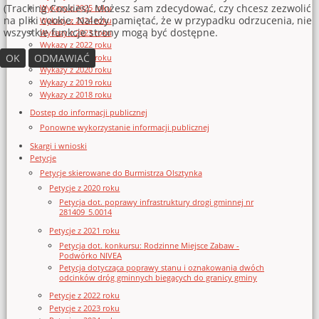
(Tracking Cookies). Możesz sam zdecydować, czy chcesz zezwolić
Wykazy z 2025 roku
na pliki cookie. Należy pamiętać, że w przypadku odrzucenia, nie
Wykazy z 2024 roku
wszystkie funkcje strony mogą być dostępne.
Wykazy z 2023 roku
Wykazy z 2022 roku
OK
ODMAWIAĆ
Wykazy z 2021 roku
Wykazy z 2020 roku
Wykazy z 2019 roku
Wykazy z 2018 roku
Dostęp do informacji publicznej
Ponowne wykorzystanie informacji publicznej
Skargi i wnioski
Petycje
Petycje skierowane do Burmistrza Olsztynka
Petycje z 2020 roku
Petycja dot. poprawy infrastruktury drogi gminnej nr
281409_5.0014
Petycje z 2021 roku
Petycja dot. konkursu: Rodzinne Miejsce Zabaw -
Podwórko NIVEA
Petycja dotycząca poprawy stanu i oznakowania dwóch
odcinków dróg gminnych biegących do granicy gminy
Petycje z 2022 roku
Petycje z 2023 roku