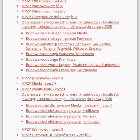
MPZP Witramowo – część IV
MPZP Pawłowo – część IV
MPZP Witramowo – część V
MPZP Olsztynek Wschód – część III
Obwieszczenia w sprawach o warunki zabudowy i lokalizacji
inwestycji celu publicznego – rok wszczęcia sprawy 2025
Budowa sieci niskiego napięcia Mierki
Budowa sieci niskiego napięcia Pawłowo
Budowa kanalizacji sanitarnej Elgnówko, Gaj, Łęciny,
Świętajny, Tolejny, Wigwałd, Wilkowo, Zawady
Budowa wodociągu Waplewo-Witramowo
Budowa wodociągu Królikowo
Budowa sieci wodociągowej Swaderki-Lipowo Kurkowskie
Budowa wodociągu i kanalizacji Witramowo
MPZP Jemiołowo - część II
MPZP Mierki - część V
MPZP Warlity Małe - część I
Obwieszczenia w sprawach o warunki zabudowy i lokalizacji
inwestycji celu publicznego – rok wszczęcia sprawy 2026
Budowa drogi dla rowerów Mierki – Swaderki - Etap 1
Budowa sieci elektroenergetycznej Królikowo
Budowa sieci elektroenergetycznej Marózek
Budowa sieci elektroenergetycznej Jemiołowo
MPZP Królikowo – część II
MPZP Olsztynek ul. Daszyńskiego – część III