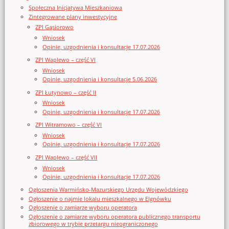
Społeczna Inicjatywa Mieszkaniowa
Zintegrowane plany inwestycyjne
ZPI Gąsiorowo
Wniosek
Opinie, uzgodnienia i konsultacje 17.07.2026
ZPI Waplewo – część VI
Wniosek
Opinie, uzgodnienia i konsultacje 5.06.2026
ZPI Łutynowo – część II
Wniosek
Opinie, uzgodnienia i konsultacje 17.07.2026
ZPI Witramowo – część VI
Wniosek
Opinie, uzgodnienia i konsultacje 17.07.2026
ZPI Waplewo – część VII
Wniosek
Opinie, uzgodnienia i konsultacje 17.07.2026
Ogłoszenia Warmińsko-Mazurskiego Urzędu Wojewódzkiego
Ogłoszenie o najmie lokalu mieszkalnego w Elgnówku
Ogłoszenie o zamiarze wyboru operatora
Ogłoszenie o zamiarze wyboru operatora publicznego transportu
zbiorowego w trybie przetargu nieograniczonego