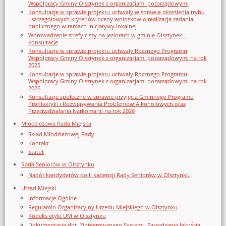
Współpracy Gminy Olsztynek z organizacjami pozarządowymi
Konsultacje w sprawie projektu uchwały w sprawie określenia trybu
i szczegółowych kryteriów oceny wniosków o realizację zadania
publicznego w ramach inicjatywy lokalnej
Wprowadzenie strefy ciszy na jeziorach w gminie Olsztynek –
konsultacje
Konsultacje w sprawie projektu uchwały Rocznego Programu
Współpracy Gminy Olsztynek z organizacjami pozarządowymi na rok
2025
Konsultacje w sprawie projektu uchwały Rocznego Programu
Współpracy Gminy Olsztynek z organizacjami pozarządowymi na rok
2026
Konsultacje społeczne w sprawie przyjęcia Gminnego Programu
Profilaktyki i Rozwiązywania Problemów Alkoholowych oraz
Przeciwdziałania Narkomanii na rok 2026
Młodzieżowa Rada Miejska
Skład Młodzieżowej Rady
Kontakt
Statut
Rada Seniorów w Olsztynku
Nabór kandydatów do II kadencji Rady Seniorów w Olsztynku
Urząd Miejski
Informacje Ogólne
Regulamin Organizacyjny Urzedu Miejskiego w Olsztynku
Kodeks etyki UM w Olsztynku
Dokumentacja dot. Zintegrowanego Systemu Zarządzania Jakością