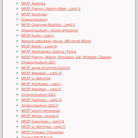
MPZP Ameryka
MPZP Platyny i Warlity Małe – część II
MPZP Sportowa
Zmiana studium
MPZP Olsztynek Wschód – część II
Zmiana studium – drugie wyłożenie
MPZP Kunki – czesc I
Warunki zabudowy dla dz. 380 obręb Mierki
MPZP Mierki – część III
MPZP Mierkowska, Zielona i Polna
MPZP Platyny, Warlity, Elgnówko, Gaj, Wigwałd i Zawady
Zmiana Studium 2021
MPZP węzeł Olsztynek Zachód
MPZP Waplewo – część IV
MPZP ul. Behringa
MPZP Królikowo – czesc I
MPZP Waplewo – czesc V
Zmiana studium 2022
MPZP Pawłowo – część III
Zmiana studium 2022 II
MPZP jezioro Jemiołowo
MPZP Wilcza – obszar A
MPZP Gąsiorowo – część III
MPZP ul. Behringa – część II
MPZP Perłowa i Pionierów
Zmiana MPZP Kunki