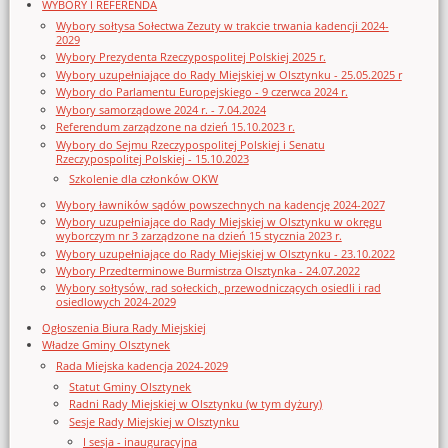
WYBORY I REFERENDA
Wybory sołtysa Sołectwa Zezuty w trakcie trwania kadencji 2024-
2029
Wybory Prezydenta Rzeczypospolitej Polskiej 2025 r.
Wybory uzupełniające do Rady Miejskiej w Olsztynku - 25.05.2025 r
Wybory do Parlamentu Europejskiego - 9 czerwca 2024 r.
Wybory samorządowe 2024 r. - 7.04.2024
Referendum zarządzone na dzień 15.10.2023 r.
Wybory do Sejmu Rzeczypospolitej Polskiej i Senatu
Rzeczypospolitej Polskiej - 15.10.2023
Szkolenie dla członków OKW
Wybory ławników sądów powszechnych na kadencję 2024-2027
Wybory uzupełniające do Rady Miejskiej w Olsztynku w okręgu
wyborczym nr 3 zarządzone na dzień 15 stycznia 2023 r.
Wybory uzupełniające do Rady Miejskiej w Olsztynku - 23.10.2022
Wybory Przedterminowe Burmistrza Olsztynka - 24.07.2022
Wybory sołtysów, rad sołeckich, przewodniczących osiedli i rad
osiedlowych 2024-2029
Ogłoszenia Biura Rady Miejskiej
Władze Gminy Olsztynek
Rada Miejska kadencja 2024-2029
Statut Gminy Olsztynek
Radni Rady Miejskiej w Olsztynku (w tym dyżury)
Sesje Rady Miejskiej w Olsztynku
I sesja - inauguracyjna