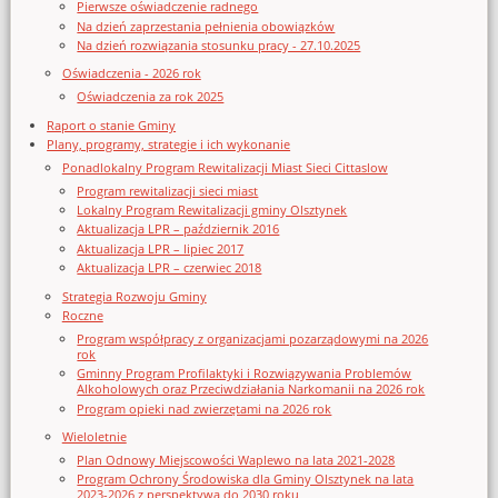
Pierwsze oświadczenie radnego
Na dzień zaprzestania pełnienia obowiązków
Na dzień rozwiązania stosunku pracy - 27.10.2025
Oświadczenia - 2026 rok
Oświadczenia za rok 2025
Raport o stanie Gminy
Plany, programy, strategie i ich wykonanie
Ponadlokalny Program Rewitalizacji Miast Sieci Cittaslow
Program rewitalizacji sieci miast
Lokalny Program Rewitalizacji gminy Olsztynek
Aktualizacja LPR – październik 2016
Aktualizacja LPR – lipiec 2017
Aktualizacja LPR – czerwiec 2018
Strategia Rozwoju Gminy
Roczne
Program współpracy z organizacjami pozarządowymi na 2026
rok
Gminny Program Profilaktyki i Rozwiązywania Problemów
Alkoholowych oraz Przeciwdziałania Narkomanii na 2026 rok
Program opieki nad zwierzętami na 2026 rok
Wieloletnie
Plan Odnowy Miejscowości Waplewo na lata 2021-2028
Program Ochrony Środowiska dla Gminy Olsztynek na lata
2023-2026 z perspektywą do 2030 roku