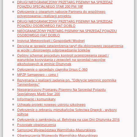
DRUGI NIEOGRANICZONY PRZETARG PISEMNY NA SPRZEDAŻ
POJAZDU SPECJALNEGO STAR 200 PM 18P
Ogłoszenie o otwartym naborze Partnera do wspólnego
przygotowania i realizacji projektu
DRUGI NIEOGRANICZONY PRZETARG PISEMNY NA SPRZEDAŻ
POJAZDU OSOBOWEGO FIAT DOBLO
NIEOGRANICZONY PRZETARG PISEMNY NA SPRZEDAŻ POJAZDU
OSOBOWEGO FIAT DOBLO
Instytut Meteorologii i Gospodarki Wodnej
Decyzja w sprawie zatwierdzenia taryf dla zbiorowego zaopatrzenia
w wodę i zbiorowego odprowadzania ścieków
Ogólny schemat procedury kontroli przestrzegania zasad i
warunków korzystania z zezwoleń na sprzedaż napojów
alkoholowych w gminie Olsztynek
Ogłoszenie o sprzedaży ciągnika Ursus C-360
MPZP Samagowo – czesc I
Rezygnacja z realizacji zadania pn. "Odkrycie tajemnic pomnika
Tannenbergu"
Nieograniczony Przetargu Pisemny Na Sprzedaż Pojazdu
Specjalnego Marki Star_200
Informacje i komunikaty
Uchwała projekt nowego ustroju szkolnego
Ogłoszenie o zebraniu mieszkańców Sołectwa Drwęck - wybory
sołtysa
Ogłoszenie o zamknięciu ul. Behringa na czas Dni Olsztynka 2016
Pozostałe obwieszczenia
Samorząd Województwa Warmińsko-Mazurskiego
Obwieszczenia Wojewody Warmińsko-Mazurskiego