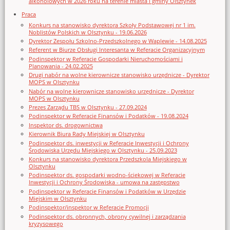
alkoholowych w 2026 roku na terenie miasta i gminy Olsztynek
Praca
Konkurs na stanowisko dyrektora Szkoły Podstawowej nr 1 im.
Noblistów Polskich w Olsztynku - 19.06.2026
Dyrektor Zespołu Szkolno-Przedszkolnego w Waplewie - 14.08.2025
Referent w Biurze Obsługi Interesanta w Referacie Organizacyjnym
Podinspektor w Referacie Gospodarki Nieruchomościami i
Planowania - 24.02.2025
Drugi nabór na wolne kierownicze stanowisko urzędnicze - Dyrektor
MOPS w Olsztynku
Nabór na wolne kierownicze stanowisko urzędnicze - Dyrektor
MOPS w Olsztynku
Prezes Zarządu TBS w Olsztynku - 27.09.2024
Podinspektor w Referacie Finansów i Podatków - 19.08.2024
Inspektor ds. drogownictwa
Kierownik Biura Rady Miejskiej w Olsztynku
Podinspektor ds. inwestycji w Referacie Inwestycji i Ochrony
Środowiska Urzędu Miejskiego w Olsztynku - 25.09.2023
Konkurs na stanowisko dyrektora Przedszkola Miejskiego w
Olsztynku
Podinspektor ds. gospodarki wodno-ściekowej w Referacie
Inwestycji i Ochrony Środowiska - umowa na zastępstwo
Podinspektor w Referacie Finansów i Podatków w Urzędzie
Miejskim w Olsztynku
Podinspektor/inspektor w Referacie Promocji
Podinspektor ds. obronnych, obrony cywilnej i zarządzania
kryzysowego