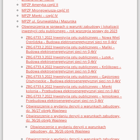
MPZP Ameryka-część II
MPZP Mrongowiusza-część VI
MPZP Mierki – część IV
MPZP ul. Grunwaldzka i Mazurska
Obwieszczenia w sprawach o warunki zabudowy i lokalizacji
inwestycji celu publicznego – rok wszczęcia sprawy do 2023
ZBG.6733.1.2022 Inwestycja celu publicznego – Nowa Wieś
Ostródzka – Budowa elektroenergetycznej sieci nn 0,4kV
ZBG.6733.2.2022 Inwestycja celu publicznego – Mańki –
Budowa elektroenergetycznej sieci nn 0,4kV
ZBG.6733.3.2022 Inwestycja celu publicznego – Lutek –
Budowa elektroenergetycznej sieci nn 0,4kV
ZBG.6733.4.2022 Inwestycja celu publicznego – Królikowo –
Budowa elektroenergetycznej sieci nn 0,4kV
ZBG.6733.5.2022 Inwestycja celu publicznego – Gąsiorowo
Olsztyneckie – Budowa elektroenergetycznej sieci nn 0,4kV
ZBG.6733.6.2022 Inwestycja celu publicznego – Mierki
kolonia – Przebudowa elektroenergetycznej sieci nn 0,4kV
ZBG.6733.7.2022 Inwestycja celu publicznego – Jemiołowo –
Przebudowa elektroenergetycznej sieci nn 0,4kV
Obwieszczenie o wydaniu decyzji o warunkach zabudowy,
dz. 36/27 obręb Waplewo
Obwieszczenie o wydaniu decyzji o warunkach zabudowy,
dz. 36/26 obręb Waplewo
Obwieszczenie o wydaniu decyzji o warunkach
zabudowy, dz. 36/26 obręb Waplewo
Obwieszczenie o wydaniu decyzji o warunkach zabudowy,