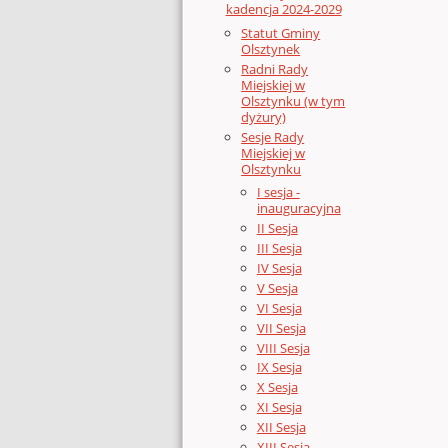
kadencja 2024-2029
Statut Gminy
Olsztynek
Radni Rady
Miejskiej w
Olsztynku (w tym
dyżury)
Sesje Rady
Miejskiej w
Olsztynku
I sesja -
inauguracyjna
II Sesja
III Sesja
IV Sesja
V Sesja
VI Sesja
VII Sesja
VIII Sesja
IX Sesja
X Sesja
XI Sesja
XII Sesja
XIII Sesja