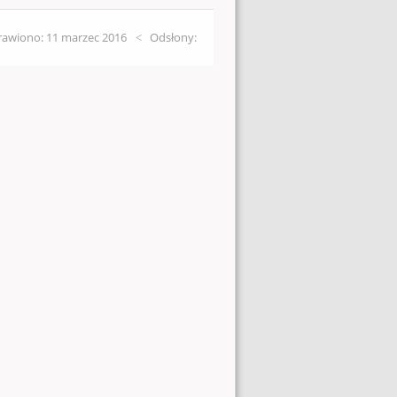
awiono: 11 marzec 2016
Odsłony: