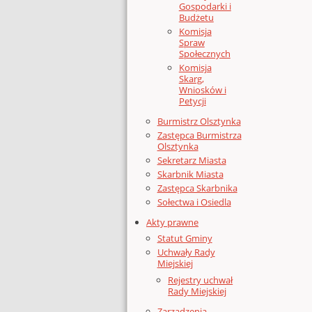
Gospodarki i
Budżetu
Komisja
Spraw
Społecznych
Komisja
Skarg,
Wniosków i
Petycji
Burmistrz Olsztynka
Zastępca Burmistrza
Olsztynka
Sekretarz Miasta
Skarbnik Miasta
Zastępca Skarbnika
Sołectwa i Osiedla
Akty prawne
Statut Gminy
Uchwały Rady
Miejskiej
Rejestry uchwał
Rady Miejskiej
Zarządzenia