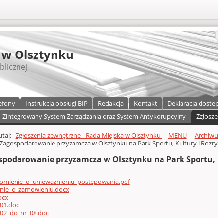
S
 w Olsztynku
blicznej
efony
Instrukcja obsługi BIP
Redakcja
Kontakt
Deklaracja dostę
Zintegrowany System Zarządzania oraz System Antykorupcyjny
Zgłosze
a)
zawartości
tutaj:
Zgłoszenia zewnętrzne - Rada Miejska w Olsztynku
MENU
Archiw
Zagospodarowanie przyzamcza w Olsztynku na Park Sportu, Kultury i Rozrywk
spodarowanie przyzamcza w Olsztynku na Park Sportu, Ku
omienie_o_uniewaznieniu_postepowania.pdf
enie_o_zamowieniu.docx
ocx
_01.doc
_02_do_nr_08.doc