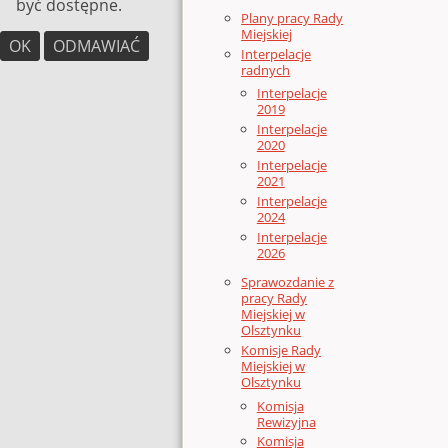
być dostępne.
Plany pracy Rady
Miejskiej
OK
ODMAWIAĆ
Interpelacje
radnych
Interpelacje
2019
Interpelacje
2020
Interpelacje
2021
Interpelacje
2024
Interpelacje
2026
Sprawozdanie z
pracy Rady
Miejskiej w
Olsztynku
Komisje Rady
Miejskiej w
Olsztynku
Komisja
Rewizyjna
Komisja