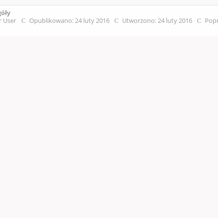
góły
r User
Opublikowano: 24 luty 2016
Utworzono: 24 luty 2016
Popr