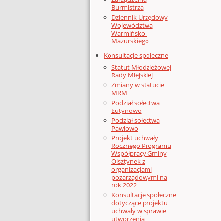
Burmistrza
Dziennik Urzędowy
Województwa
Warmińsko-
Mazurskiego
Konsultacje społeczne
Statut Młodzieżowej
Rady Miejskiej
Zmiany w statucie
MRM
Podział sołectwa
Łutynowo
Podział sołectwa
Pawłowo
Projekt uchwały
Rocznego Programu
Współpracy Gminy
Olsztynek z
organizacjami
pozarządowymi na
rok 2022
Konsultacje społeczne
dotyczące projektu
uchwały w sprawie
utworzenia