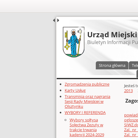
UDOSTĘPNIJ
Urząd Miejski
Biuletyn Informacji Pu
Menu główne
Strona główna
Tel
Dodatkowe zasoby (lewa kolumn
Zgromadzenia publiczne
Głównej 
Jesteś 
Karty Usług
2013
Transmisja oraz nagrania
Zago
Sesji Rady Miejskiej w
Olsztynku
WYBORY I REFERENDA
powiad
oglosz
Wybory sołtysa
SIWZ.d
Sołectwa Zezuty w
Zal._nr
trakcie trwania
Zal._nr
kadencji 2024-2029