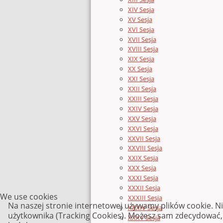
XIV Sesja
XV Sesja
XVI Sesja
XVII Sesja
XVIII Sesja
XIX Sesja
XX Sesja
XXI Sesja
XXII Sesja
XXIII Sesja
XXIV Sesja
XXV Sesja
XXVI Sesja
XXVII Sesja
XXVIII Sesja
XXIX Sesja
XXX Sesja
XXXI Sesja
XXXII Sesja
We use cookies
XXXIII Sesja
Na naszej stronie internetowej używamy plików cookie. N
XXXIV Sesja
użytkownika (Tracking Cookies). Możesz sam zdecydować, c
XXXV Sesja