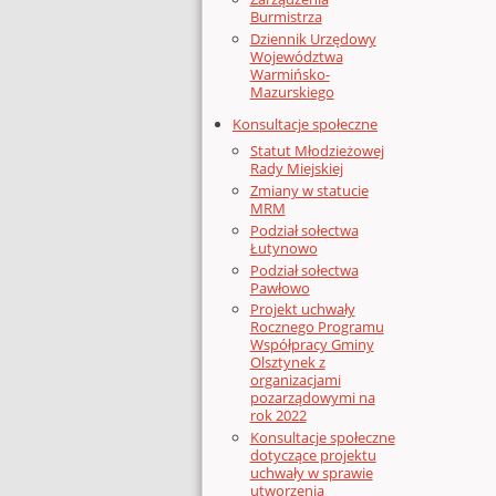
Burmistrza
Dziennik Urzędowy
Województwa
Warmińsko-
Mazurskiego
Konsultacje społeczne
Statut Młodzieżowej
Rady Miejskiej
Zmiany w statucie
MRM
Podział sołectwa
Łutynowo
Podział sołectwa
Pawłowo
Projekt uchwały
Rocznego Programu
Współpracy Gminy
Olsztynek z
organizacjami
pozarządowymi na
rok 2022
Konsultacje społeczne
dotyczące projektu
uchwały w sprawie
utworzenia