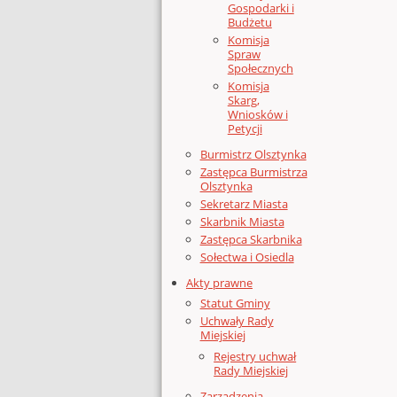
Gospodarki i
Budżetu
Komisja
Spraw
Społecznych
Komisja
Skarg,
Wniosków i
Petycji
Burmistrz Olsztynka
Zastępca Burmistrza
Olsztynka
Sekretarz Miasta
Skarbnik Miasta
Zastępca Skarbnika
Sołectwa i Osiedla
Akty prawne
Statut Gminy
Uchwały Rady
Miejskiej
Rejestry uchwał
Rady Miejskiej
Zarządzenia