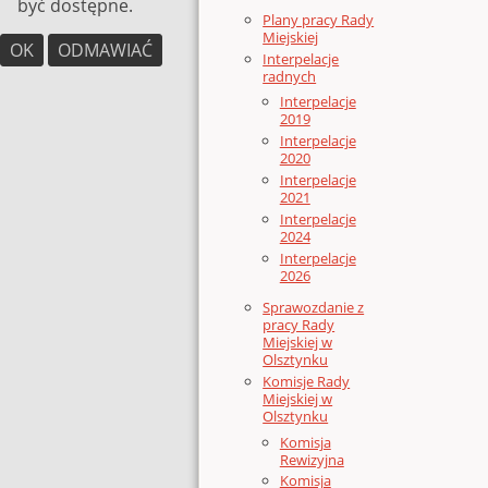
być dostępne.
Plany pracy Rady
Miejskiej
OK
ODMAWIAĆ
Interpelacje
radnych
Interpelacje
2019
Interpelacje
2020
Interpelacje
2021
Interpelacje
2024
Interpelacje
2026
Sprawozdanie z
pracy Rady
Miejskiej w
Olsztynku
Komisje Rady
Miejskiej w
Olsztynku
Komisja
Rewizyjna
Komisja