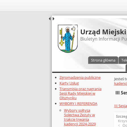
UDOSTĘPNIJ
Urząd Miejski
Biuletyn Informacji Pu
Menu główne
Strona główna
Tel
Dodatkowe zasoby (lewa kolumn
Zgromadzenia publiczne
Głównej 
Jesteś 
Karty Usług
kadencj
Transmisja oraz nagrania
III Se
Sesji Rady Miejskiej w
Olsztynku
WYBORY I REFERENDA
III Sesja
Wybory sołtysa
Sołectwa Zezuty w
Szcze
trakcie trwania
Krzys
kadencji 2024-2029
Od