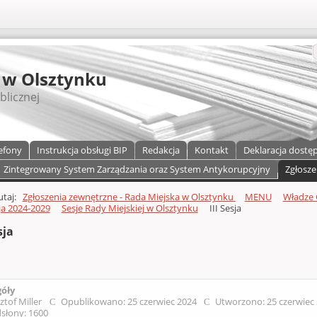
S
 w Olsztynku
blicznej
efony
Instrukcja obsługi BIP
Redakcja
Kontakt
Deklaracja dostę
Zintegrowany System Zarządzania oraz System Antykorupcyjny
Zgłosze
a)
zawartości
tutaj:
Zgłoszenia zewnętrzne - Rada Miejska w Olsztynku
MENU
Władze 
a 2024-2029
Sesje Rady Miejskiej w Olsztynku
III Sesja
sja
góły
ztof Miller
Opublikowano: 25 czerwiec 2024
Utworzono: 25 czerwiec
słony: 1600