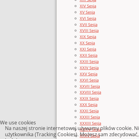
XIV Sesja
XV Sesja
XVI Sesja
XVII Sesja
XVIII Sesja
XIX Sesja
XX Sesja
XXI Sesja
XXII Sesja
XXIII Sesja
XXIV Sesja
XXV Sesja
XXVI Sesja
XXVII Sesja
XXVIII Sesja
XXIX Sesja
XXX Sesja
XXXI Sesja
XXXII Sesja
We use cookies
XXXIII Sesja
Na naszej stronie internetowej używamy plików cookie. N
XXXIV Sesja
użytkownika (Tracking Cookies). Możesz sam zdecydować, c
XXXV Sesja