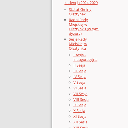
kadencja 2024-2029
Statut Gminy
Olsztynek
Radni Rady
Miejskiej w
Olsztynku (w tym
dyżury)
Sesje Rady
Miejskiej w
Olsztynku
I sesja -
inauguracyjna
II Sesja
III Sesja
IV Sesja
V Sesja
VI Sesja
VII Sesja
VIII Sesja
IX Sesja
X Sesja
XI Sesja
XII Sesja
XIII Sesja