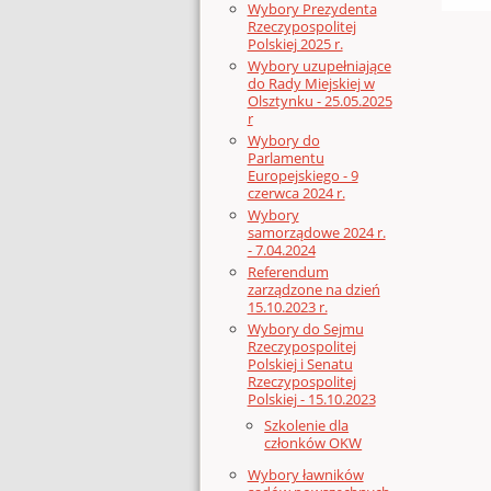
Wybory Prezydenta
Rzeczypospolitej
Polskiej 2025 r.
Wybory uzupełniające
do Rady Miejskiej w
Olsztynku - 25.05.2025
r
Wybory do
Parlamentu
Europejskiego - 9
czerwca 2024 r.
Wybory
samorządowe 2024 r.
- 7.04.2024
Referendum
zarządzone na dzień
15.10.2023 r.
Wybory do Sejmu
Rzeczypospolitej
Polskiej i Senatu
Rzeczypospolitej
Polskiej - 15.10.2023
Szkolenie dla
członków OKW
Wybory ławników