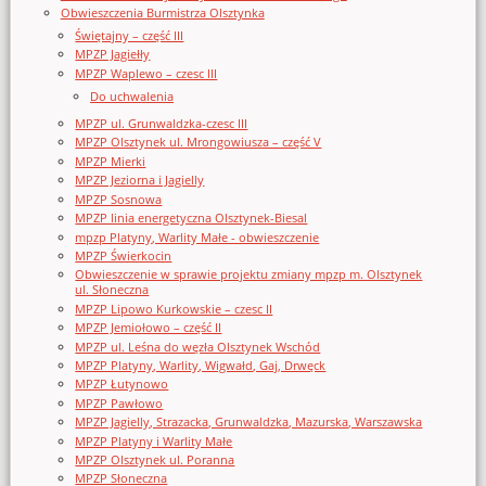
Obwieszczenia Burmistrza Olsztynka
Świętajny – część III
MPZP Jagiełły
MPZP Waplewo – czesc III
Do uchwalenia
MPZP ul. Grunwaldzka-czesc III
MPZP Olsztynek ul. Mrongowiusza – część V
MPZP Mierki
MPZP Jeziorna i Jagielly
MPZP Sosnowa
MPZP linia energetyczna Olsztynek-Biesal
mpzp Platyny, Warlity Małe - obwieszczenie
MPZP Świerkocin
Obwieszczenie w sprawie projektu zmiany mpzp m. Olsztynek
ul. Słoneczna
MPZP Lipowo Kurkowskie – czesc II
MPZP Jemiołowo – część II
MPZP ul. Leśna do węzła Olsztynek Wschód
MPZP Platyny, Warlity, Wigwałd, Gaj, Drwęck
MPZP Łutynowo
MPZP Pawłowo
MPZP Jagielly, Strazacka, Grunwaldzka, Mazurska, Warszawska
MPZP Platyny i Warlity Małe
MPZP Olsztynek ul. Poranna
MPZP Słoneczna