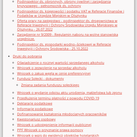
Podinspektor ds. obronnych, obrony cywilnej i zarządzania
kryzysowego - pełnomocnik ds. ochrony
Podinspektor ds. księgowości i podatku VAT w Referacie Finansów i
Podatków w Urzędzie Miejskim w Olsztynku
Oferta pracy na zastępstwo - podinspektor ds. drogownictwa w
Referacie Inwestycji i Ochrony Środowiska Urzędu Miejskiego w
Olsztynku - 26.07.2022
Zarządzenie nr 9/2009 - Regulamin naboru na wolne stanowiska
urzędnicze.
Podinspektor ds. gospodarki wodno–ściekowej w Referacie
Inwestycji i Ochrony Środowiska - 25.10.2022
Druki do pobrania
Oświadczenie o rocznej wartości sprzedanego alkoholu
Wniosek o zezwolenie na sprzedaz alkoholu
Wniosek o zakup węgla w cenie preferencyjnej
Fundusz Sołecki - dokumenty
Zmiana zadania funduszu sołeckiego
Wniosek o wydanie odpisu aktu urodzenia, małżeństwa lub zgonu
Przedłużenie terminu płatności z powodu COVID-19
Deklaracje podatkowe
Informacje podatkowe
Dofinansowanie kształcenia młodocianych pracowników
Kwestonariusz osobowy
Wniosek o udostępnienie informacji publicznej
PPF Wniosek o przyznanie prawa pomocy
Wniosek o wpis do ewidencji obiektów hotelarskich