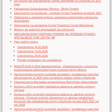
Dni wolne dla pracowników Urzędu Miejskiego w Olsztynku w 2021
roku
Państwowe Gospodarstwo Wodne - Wody Polskie
Zaproszenie na spotkanie - program Czyste Powietrze grudzień 2021
Ogłoszenie o zamiarze wyboru operatora publicznego transportu
zbiorowego
Zaproszenie na spotkania Czyste Powietrze Czyste Mieszkanie
Wybory do walnych zgromadzeń izb rolniczych
NIEOGRANICZONY PRZETARG PISEMNY NA SPRZEDAŻ POJAZDU
SPECJALNEGO STAR 200 PM 18P
Plan ogólny gminy
Uzgodnienia 16.02.2026
Uzgodnienia 13.05.2026
Uzgodnienia 29.05.2026
Projekt przekazany do uchwalenia
RGGIOŚ.6220.5.2024 Zawiadomienie - Obwieszczenie o wszczęciu
postępowania administracyjnego budowa farmy Mielno
Harmonogram kontroli punktów sprzedaży i podawania napojów
alkoholowych w 2025 roku na terenie miasta i gminy Olsztynek
Obwieszczenia Marszałka województwa Warmińsko-Mazurskiego
Konkurs ofert na wybór realizatora zadania w zakresie ochrony
zdrowia
Konkurs ofert na wybór realizatora zadania w zakresie ochrony
zdrowia - Program polityki zdrowotnej w zakresie rehabilitacji
leczniczej dla mieszkańców Gminy Olsztynek na lata 2025-2027 na
rok 2026
Harmonogram kontroli punktów sprzedaży i podawania napojów