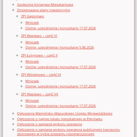
Społeczna Inicjatywa Mieszkaniowa
Zintegrowane plany inwestycyjne
ZPI Gąsiorowo
Wniosek
Opinie, uzgodnienia i konsultacje 17.07.2026
ZPI Waplewo – część VI
Wniosek
Opinie, uzgodnienia i konsultacje 5.06.2026
ZPI Łutynowo – część II
Wniosek
Opinie, uzgodnienia i konsultacje 17.07.2026
ZPI Witramowo – część VI
Wniosek
Opinie, uzgodnienia i konsultacje 17.07.2026
ZPI Waplewo – część VII
Wniosek
Opinie, uzgodnienia i konsultacje 17.07.2026
Ogłoszenia Warmińsko-Mazurskiego Urzędu Wojewódzkiego
Ogłoszenie o najmie lokalu mieszkalnego w Elgnówku
Ogłoszenie o zamiarze wyboru operatora
Ogłoszenie o zamiarze wyboru operatora publicznego transportu
zbiorowego w trybie przetargu nieograniczonego