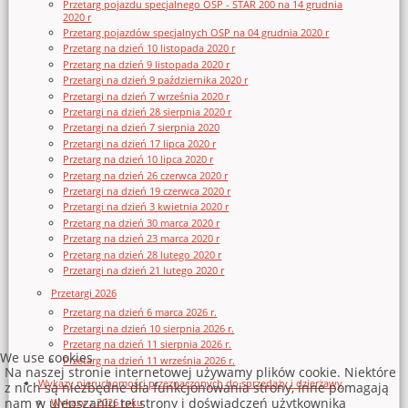
Przetarg pojazdu specjalnego OSP - STAR 200 na 14 grudnia
2020 r
Przetarg pojazdów specjalnych OSP na 04 grudnia 2020 r
Przetarg na dzień 10 listopada 2020 r
Przetarg na dzień 9 listopada 2020 r
Przetargi na dzień 9 października 2020 r
Przetargi na dzień 7 września 2020 r
Przetargi na dzień 28 sierpnia 2020 r
Przetargi na dzień 7 sierpnia 2020
Przetargi na dzień 17 lipca 2020 r
Przetarg na dzień 10 lipca 2020 r
Przetarg na dzień 26 czerwca 2020 r
Przetargi na dzień 19 czerwca 2020 r
Przetargi na dzień 3 kwietnia 2020 r
Przetarg na dzień 30 marca 2020 r
Przetarg na dzień 23 marca 2020 r
Przetarg na dzień 28 lutego 2020 r
Przetargi na dzień 21 lutego 2020 r
Przetargi 2026
Przetarg na dzień 6 marca 2026 r.
Przetargi na dzień 10 sierpnia 2026 r.
Przetarg na dzień 11 sierpnia 2026 r.
We use cookies
Przetarg na dzień 11 września 2026 r.
Na naszej stronie internetowej używamy plików cookie. Niektóre
Wykazy nieruchomości przeznaczonych do sprzedaży i dzierżawy
z nich są niezbędne dla funkcjonowania strony, inne pomagają
nam w ulepszaniu tej strony i doświadczeń użytkownika
Wykazy z 2026 roku