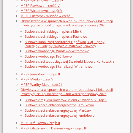
MPZP Witramowo – część IV
MPZP Pawłowo – część IV
MPZP Witramowo – część V
MPZP Olsztynek Wschód – część III
Obwieszczenia w sprawach o warunki zabudowy i lokalizacji
inwestycji celu publicznego – rok wszczęcia sprawy 2025
Budowa sieci niskiego napięcia Mierki
Budowa sieci niskiego napięcia Pawłowo
Budowa kanalizacji sanitarnej Elgnówko, Gaj, Łęciny,
Świętajny, Tolejny, Wigwałd, Wilkowo, Zawady
Budowa wodociągu Waplewo-Witramowo
Budowa wodociągu Królikowo
Budowa sieci wodociągowej Swaderki-Lipowo Kurkowskie
Budowa wodociągu i kanalizacji Witramowo
MPZP Jemiołowo - część II
MPZP Mierki - część V
MPZP Warlity Małe - część I
Obwieszczenia w sprawach o warunki zabudowy i lokalizacji
inwestycji celu publicznego – rok wszczęcia sprawy 2026
Budowa drogi dla rowerów Mierki – Swaderki - Etap 1
Budowa sieci elektroenergetycznej Królikowo
Budowa sieci elektroenergetycznej Marózek
Budowa sieci elektroenergetycznej Jemiołowo
MPZP Królikowo – część II
MPZP Olsztynek ul. Daszyńskiego – część III