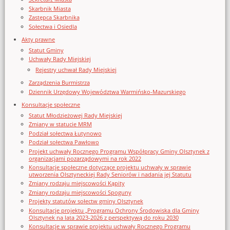
Skarbnik Miasta
Zastępca Skarbnika
Sołectwa i Osiedla
Akty prawne
Statut Gminy
Uchwały Rady Miejskiej
Rejestry uchwał Rady Miejskiej
Zarządzenia Burmistrza
Dziennik Urzędowy Województwa Warmińsko-Mazurskiego
Konsultacje społeczne
Statut Młodzieżowej Rady Miejskiej
Zmiany w statucie MRM
Podział sołectwa Łutynowo
Podział sołectwa Pawłowo
Projekt uchwały Rocznego Programu Współpracy Gminy Olsztynek z
organizacjami pozarządowymi na rok 2022
Konsultacje społeczne dotyczące projektu uchwały w sprawie
utworzenia Olsztyneckiej Rady Seniorów i nadania jej Statutu
Zmiany rodzaju miejscowości Kąpity
Zmiany rodzaju miejscowości Spoguny
Projekty statutów sołectw gminy Olsztynek
Konsultacje projektu „Programu Ochrony Środowiska dla Gminy
Olsztynek na lata 2023-2026 z perspektywą do roku 2030
Konsultacje w sprawie projektu uchwały Rocznego Programu