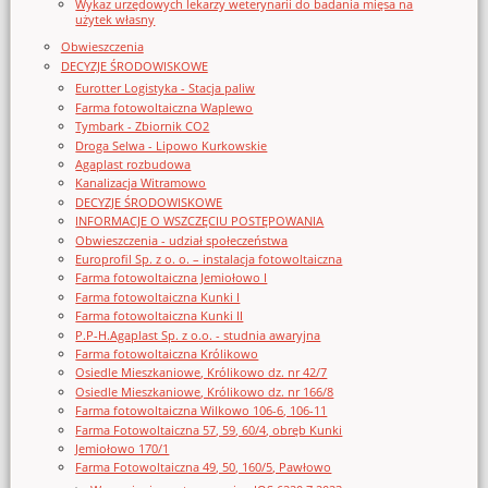
Wykaz urzędowych lekarzy weterynarii do badania mięsa na
użytek własny
Obwieszczenia
DECYZJE ŚRODOWISKOWE
Eurotter Logistyka - Stacja paliw
Farma fotowoltaiczna Waplewo
Tymbark - Zbiornik CO2
Droga Selwa - Lipowo Kurkowskie
Agaplast rozbudowa
Kanalizacja Witramowo
DECYZJE ŚRODOWISKOWE
INFORMACJE O WSZCZĘCIU POSTĘPOWANIA
Obwieszczenia - udział społeczeństwa
Europrofil Sp. z o. o. – instalacja fotowoltaiczna
Farma fotowoltaiczna Jemiołowo I
Farma fotowoltaiczna Kunki I
Farma fotowoltaiczna Kunki II
P.P-H.Agaplast Sp. z o.o. - studnia awaryjna
Farma fotowoltaiczna Królikowo
Osiedle Mieszkaniowe, Królikowo dz. nr 42/7
Osiedle Mieszkaniowe, Królikowo dz. nr 166/8
Farma fotowoltaiczna Wilkowo 106-6, 106-11
Farma Fotowoltaiczna 57, 59, 60/4, obręb Kunki
Jemiołowo 170/1
Farma Fotowoltaiczna 49, 50, 160/5, Pawłowo