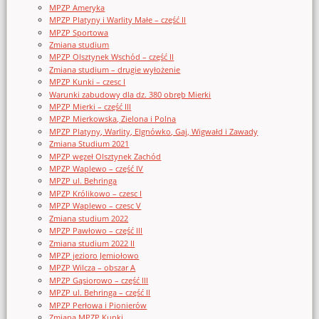
MPZP Ameryka
MPZP Platyny i Warlity Małe – część II
MPZP Sportowa
Zmiana studium
MPZP Olsztynek Wschód – część II
Zmiana studium – drugie wyłożenie
MPZP Kunki – czesc I
Warunki zabudowy dla dz. 380 obręb Mierki
MPZP Mierki – część III
MPZP Mierkowska, Zielona i Polna
MPZP Platyny, Warlity, Elgnówko, Gaj, Wigwałd i Zawady
Zmiana Studium 2021
MPZP węzeł Olsztynek Zachód
MPZP Waplewo – część IV
MPZP ul. Behringa
MPZP Królikowo – czesc I
MPZP Waplewo – czesc V
Zmiana studium 2022
MPZP Pawłowo – część III
Zmiana studium 2022 II
MPZP jezioro Jemiołowo
MPZP Wilcza – obszar A
MPZP Gąsiorowo – część III
MPZP ul. Behringa – część II
MPZP Perłowa i Pionierów
Zmiana MPZP Kunki