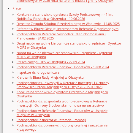
alkoholowych w 2026 roku na terenie miasta i gminy Olsztynek
Praca
Konkurs na stanowisko dyrektora Szkoły Podstawowej nr 1 im.
Noblistów Polskich w Olsztynku - 19.06.2026
Dyrektor Zespołu Szkolno-Przedszkolnego w Waplewie - 14.08.2025
Referent w Biurze Obsługi Interesanta w Referacie Organizacyjnym
Podinspektor w Referacie Gospodarki Nieruchomościami i
Planowania - 24.02.2025
Drugi nabór na wolne kierownicze stanowisko urzędnicze - Dyrektor
MOPS w Olsztynku
Nabór na wolne kierownicze stanowisko urzędnicze - Dyrektor
MOPS w Olsztynku
Prezes Zarządu TBS w Olsztynku - 27.09.2024
Podinspektor w Referacie Finansów i Podatków - 19.08.2024
Inspektor ds. drogownictwa
Kierownik Biura Rady Miejskiej w Olsztynku
Podinspektor ds. inwestycji w Referacie Inwestycji i Ochrony
Środowiska Urzędu Miejskiego w Olsztynku - 25.09.2023
Konkurs na stanowisko dyrektora Przedszkola Miejskiego w
Olsztynku
Podinspektor ds. gospodarki wodno-ściekowej w Referacie
Inwestycji i Ochrony Środowiska - umowa na zastępstwo
Podinspektor w Referacie Finansów i Podatków w Urzędzie
Miejskim w Olsztynku
Podinspektor/inspektor w Referacie Promocji
Podinspektor ds. obronnych, obrony cywilnej i zarządzania
kryzysowego