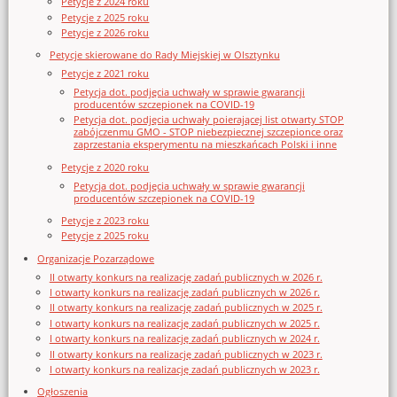
Petycje z 2024 roku
Petycje z 2025 roku
Petycje z 2026 roku
Petycje skierowane do Rady Miejskiej w Olsztynku
Petycje z 2021 roku
Petycja dot. podjęcia uchwały w sprawie gwarancji
producentów szczepionek na COVID-19
Petycja dot. podjęcia uchwały poierającej list otwarty STOP
zabójczenmu GMO - STOP niebezpiecznej szczepionce oraz
zaprzestania eksperymentu na mieszkańcach Polski i inne
Petycje z 2020 roku
Petycja dot. podjęcia uchwały w sprawie gwarancji
producentów szczepionek na COVID-19
Petycje z 2023 roku
Petycje z 2025 roku
Organizacje Pozarządowe
II otwarty konkurs na realizację zadań publicznych w 2026 r.
I otwarty konkurs na realizację zadań publicznych w 2026 r.
II otwarty konkurs na realizację zadań publicznych w 2025 r.
I otwarty konkurs na realizację zadań publicznych w 2025 r.
I otwarty konkurs na realizację zadań publicznych w 2024 r.
II otwarty konkurs na realizację zadań publicznych w 2023 r.
I otwarty konkurs na realizację zadań publicznych w 2023 r.
Ogłoszenia