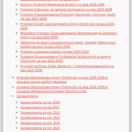
Gminny Program Wspierania Rodziny na lata 2024-2026
Program Osłonowy w zakresie dożywiania na lata 2024-2028
Program Przeciwdziałania Przemocy Domowej i Ochrony Osób
na lata 2023-2028
Program Opieki nad Zabytkami Gminy Olsztynek na lata 2025-
2028
Wieloletni Program Gospodarowania Mieszkaniowym Zasobem
Gminy na lata 2026-2030
Założenia do planu zaopatrzenia w ciepło, energię elektryczna i
paliwa gazowe na lata 2026-2040
Program usuwania azbestu na lata 2025-2032
Strategia Rozwiązywania Problemów Społecznych w gminie
Olsztynek na lata 2026-2035
Program na Rzecz Osób Starszych i z Niepełnosprawnością na
lata 2025-2030
Strategia Młodzieżowa gminy Olsztynek na lata 2026-2030 w
obszarze sportu wśród młodzieży
Strategia Młodzieżowa gminy Olsztynek na lata 2026-2030 w
obszarze zdrowia psychicznego młodych osób
Sprawozdania
Sprawozdania za rok 2020
Sprawozdania za rok 2021
Sprawozdania za rok 2022
Sprawozdania za rok 2023
Sprawozdania za rok 2024
Sprawozdania za rok 2025