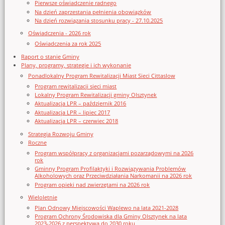
Pierwsze oświadczenie radnego
Na dzień zaprzestania pełnienia obowiązków
Na dzień rozwiązania stosunku pracy - 27.10.2025
Oświadczenia - 2026 rok
Oświadczenia za rok 2025
Raport o stanie Gminy
Plany, programy, strategie i ich wykonanie
Ponadlokalny Program Rewitalizacji Miast Sieci Cittaslow
Program rewitalizacji sieci miast
Lokalny Program Rewitalizacji gminy Olsztynek
Aktualizacja LPR – październik 2016
Aktualizacja LPR – lipiec 2017
Aktualizacja LPR – czerwiec 2018
Strategia Rozwoju Gminy
Roczne
Program współpracy z organizacjami pozarządowymi na 2026
rok
Gminny Program Profilaktyki i Rozwiązywania Problemów
Alkoholowych oraz Przeciwdziałania Narkomanii na 2026 rok
Program opieki nad zwierzętami na 2026 rok
Wieloletnie
Plan Odnowy Miejscowości Waplewo na lata 2021-2028
Program Ochrony Środowiska dla Gminy Olsztynek na lata
2023-2026 z perspektywą do 2030 roku