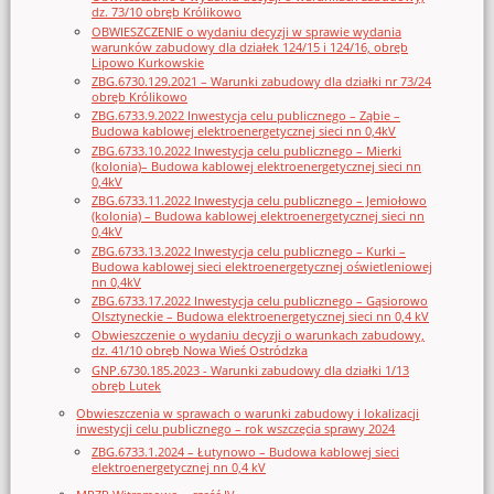
dz. 73/10 obręb Królikowo
OBWIESZCZENIE o wydaniu decyzji w sprawie wydania
warunków zabudowy dla działek 124/15 i 124/16, obręb
Lipowo Kurkowskie
ZBG.6730.129.2021 – Warunki zabudowy dla działki nr 73/24
obręb Królikowo
ZBG.6733.9.2022 Inwestycja celu publicznego – Ząbie –
Budowa kablowej elektroenergetycznej sieci nn 0,4kV
ZBG.6733.10.2022 Inwestycja celu publicznego – Mierki
(kolonia)– Budowa kablowej elektroenergetycznej sieci nn
0,4kV
ZBG.6733.11.2022 Inwestycja celu publicznego – Jemiołowo
(kolonia) – Budowa kablowej elektroenergetycznej sieci nn
0,4kV
ZBG.6733.13.2022 Inwestycja celu publicznego – Kurki –
Budowa kablowej sieci elektroenergetycznej oświetleniowej
nn 0,4kV
ZBG.6733.17.2022 Inwestycja celu publicznego – Gąsiorowo
Olsztyneckie – Budowa elektroenergetycznej sieci nn 0,4 kV
Obwieszczenie o wydaniu decyzji o warunkach zabudowy,
dz. 41/10 obręb Nowa Wieś Ostródzka
GNP.6730.185.2023 - Warunki zabudowy dla działki 1/13
obręb Lutek
Obwieszczenia w sprawach o warunki zabudowy i lokalizacji
inwestycji celu publicznego – rok wszczęcia sprawy 2024
ZBG.6733.1.2024 – Łutynowo – Budowa kablowej sieci
elektroenergetycznej nn 0,4 kV