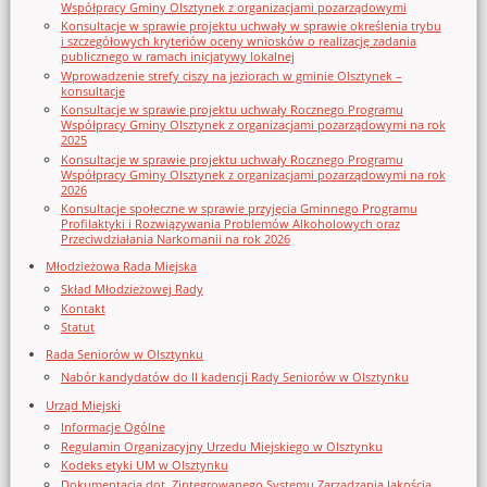
Współpracy Gminy Olsztynek z organizacjami pozarządowymi
Konsultacje w sprawie projektu uchwały w sprawie określenia trybu
i szczegółowych kryteriów oceny wniosków o realizację zadania
publicznego w ramach inicjatywy lokalnej
Wprowadzenie strefy ciszy na jeziorach w gminie Olsztynek –
konsultacje
Konsultacje w sprawie projektu uchwały Rocznego Programu
Współpracy Gminy Olsztynek z organizacjami pozarządowymi na rok
2025
Konsultacje w sprawie projektu uchwały Rocznego Programu
Współpracy Gminy Olsztynek z organizacjami pozarządowymi na rok
2026
Konsultacje społeczne w sprawie przyjęcia Gminnego Programu
Profilaktyki i Rozwiązywania Problemów Alkoholowych oraz
Przeciwdziałania Narkomanii na rok 2026
Młodzieżowa Rada Miejska
Skład Młodzieżowej Rady
Kontakt
Statut
Rada Seniorów w Olsztynku
Nabór kandydatów do II kadencji Rady Seniorów w Olsztynku
Urząd Miejski
Informacje Ogólne
Regulamin Organizacyjny Urzedu Miejskiego w Olsztynku
Kodeks etyki UM w Olsztynku
Dokumentacja dot. Zintegrowanego Systemu Zarządzania Jakością