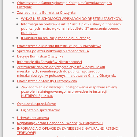
Obwieszczenia Samorządowego Kolegium Odwoławczego w
Olsztynie
Zawiadomienia Burmistrza Olsztynka
WYKAZ NIERUCHOMOŚCI WPISANYCH DO REJESTRU ZABYTKÓW.
Informacja na podstawie art. 37 ust. 1 pkt 2 ustawy o finansach
publicznych - m.in. wykonanie budżetu JST umorzenia pomoc
publiczna.
II Konkurs na realizację zadania publicznego
Obwieszczenia Ministra Infrastruktury i Budwonictwa
Sprzedaż pojazdu Volkswagen Transporter T4
Decyzje Burmistrza Olsztynka
Informacje dla Zarządców Nieruchomości
Zestawienie danych dotyczących czynszów najmu lokali
mieszkalnych, nienależących do publicznego zasobu
mieszkaniowego, w położonych na obszarze Gminy Olsztynek.
Obwieszczenia Starosty Olsztyńskiego
Zawiadomienie o wszczęciu postępowania w sprawie zmiany
pozwolenia zintegrowanego na prowadzenie instalacji
NUTRIPOL Sp. z o.o.
Ogłoszenia sprzedażowe
Ogłoszenia sprzedażowe
Uchwała reklamowa
Regionalny Zarząd Gospodarki Wodnej w Białymstoku
INFORMACJA O OPŁACIE ZA ZMNIEJSZENIE NATURALNEJ RETENCJI
TERENOWEJ