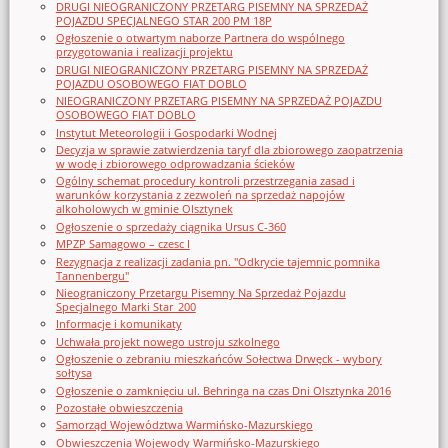
DRUGI NIEOGRANICZONY PRZETARG PISEMNY NA SPRZEDAŻ
POJAZDU SPECJALNEGO STAR 200 PM 18P
Ogłoszenie o otwartym naborze Partnera do wspólnego
przygotowania i realizacji projektu
DRUGI NIEOGRANICZONY PRZETARG PISEMNY NA SPRZEDAŻ
POJAZDU OSOBOWEGO FIAT DOBLO
NIEOGRANICZONY PRZETARG PISEMNY NA SPRZEDAŻ POJAZDU
OSOBOWEGO FIAT DOBLO
Instytut Meteorologii i Gospodarki Wodnej
Decyzja w sprawie zatwierdzenia taryf dla zbiorowego zaopatrzenia
w wodę i zbiorowego odprowadzania ścieków
Ogólny schemat procedury kontroli przestrzegania zasad i
warunków korzystania z zezwoleń na sprzedaż napojów
alkoholowych w gminie Olsztynek
Ogłoszenie o sprzedaży ciągnika Ursus C-360
MPZP Samagowo – czesc I
Rezygnacja z realizacji zadania pn. "Odkrycie tajemnic pomnika
Tannenbergu"
Nieograniczony Przetargu Pisemny Na Sprzedaż Pojazdu
Specjalnego Marki Star_200
Informacje i komunikaty
Uchwała projekt nowego ustroju szkolnego
Ogłoszenie o zebraniu mieszkańców Sołectwa Drwęck - wybory
sołtysa
Ogłoszenie o zamknięciu ul. Behringa na czas Dni Olsztynka 2016
Pozostałe obwieszczenia
Samorząd Województwa Warmińsko-Mazurskiego
Obwieszczenia Wojewody Warmińsko-Mazurskiego