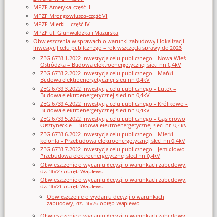
MPZP Ameryka-część II
MPZP Mrongowiusza-część VI
MPZP Mierki – część IV
MPZP ul. Grunwaldzka i Mazurska
Obwieszczenia w sprawach o warunki zabudowy i lokalizacji
inwestycji celu publicznego – rok wszczęcia sprawy do 2023
ZBG.6733.1.2022 Inwestycja celu publicznego – Nowa Wieś
Ostródzka – Budowa elektroenergetycznej sieci nn 0,4kV
ZBG.6733.2.2022 Inwestycja celu publicznego – Mańki –
Budowa elektroenergetycznej sieci nn 0,4kV
ZBG.6733.3.2022 Inwestycja celu publicznego – Lutek –
Budowa elektroenergetycznej sieci nn 0,4kV
ZBG.6733.4.2022 Inwestycja celu publicznego – Królikowo –
Budowa elektroenergetycznej sieci nn 0,4kV
ZBG.6733.5.2022 Inwestycja celu publicznego – Gąsiorowo
Olsztyneckie – Budowa elektroenergetycznej sieci nn 0,4kV
ZBG.6733.6.2022 Inwestycja celu publicznego – Mierki
kolonia – Przebudowa elektroenergetycznej sieci nn 0,4kV
ZBG.6733.7.2022 Inwestycja celu publicznego – Jemiołowo –
Przebudowa elektroenergetycznej sieci nn 0,4kV
Obwieszczenie o wydaniu decyzji o warunkach zabudowy,
dz. 36/27 obręb Waplewo
Obwieszczenie o wydaniu decyzji o warunkach zabudowy,
dz. 36/26 obręb Waplewo
Obwieszczenie o wydaniu decyzji o warunkach
zabudowy, dz. 36/26 obręb Waplewo
Obwieszczenie o wydaniu decyzji o warunkach zabudowy,