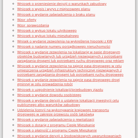
Wniosek o przeniesienie decyzji o warunkach zabudowy
Wniosek o wypis i wyrys z miejscowego planu
Wniosek o wydanie zaświadczenia o braku planu
Wzor_oferty
Wzor_sprawozdania
Wniosek o wykup lokalu użytkowego
Wniosek o wykup lokalu mieszkalnego
Wnisek o wydanie zezwolenia na wykreślenie hipoteki z KW
Wniosek o nadanie numeru porządkowego nieruchomości
Wniosek o wydanie zezwolenia na lokalizację w pasie drogowym
obiektów budowlanych lub urządzeń niezwiązanych z potrzebami
zarządzania drogami lub potrzebami ruchu drogowego oraz reklam
Wniosek o wydanie zezwolenia na zajęcie pasa drogowego w celu
umieszczenia urządzeń infrastruktury technicznej niezwiązanych z
potrzebami zarządzania drogami lub potrzebami ruchu drogowego
Wniosek o wydanie zezwolenia na zajęcie pasa drogowego drogi
gminnej w celu prowadzenia robót
Wniosek o uzgodnienie lokalizacji/przebudowy zjazdu
Wniosek o wydanie dowodu osobistego
Wniosek o wydanie decyzji o ustalenie lokalizacji inwestycji celu
publicznego albo warunków zabudowy
Udzielenia licencji na wykonywanie krajowego transportu
drogowego w zakresie przewozu osób taksówką
Wniosek o wydanie zaświadczenia o rewitalizacji
Wniosek o dotację z programu Ciepłe Mieszkanie
Wniosek o płatność z programu Ciepłe Mieszkanie
Wniosek o wydanie decyzji o środowiskowych uwarunkowaniach