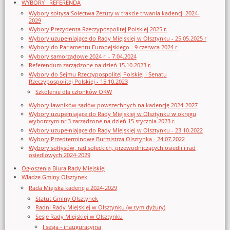
WYBORY I REFERENDA
Wybory sołtysa Sołectwa Zezuty w trakcie trwania kadencji 2024-
2029
Wybory Prezydenta Rzeczypospolitej Polskiej 2025 r.
Wybory uzupełniające do Rady Miejskiej w Olsztynku - 25.05.2025 r
Wybory do Parlamentu Europejskiego - 9 czerwca 2024 r.
Wybory samorządowe 2024 r. - 7.04.2024
Referendum zarządzone na dzień 15.10.2023 r.
Wybory do Sejmu Rzeczypospolitej Polskiej i Senatu
Rzeczypospolitej Polskiej - 15.10.2023
Szkolenie dla członków OKW
Wybory ławników sądów powszechnych na kadencję 2024-2027
Wybory uzupełniające do Rady Miejskiej w Olsztynku w okręgu
wyborczym nr 3 zarządzone na dzień 15 stycznia 2023 r.
Wybory uzupełniające do Rady Miejskiej w Olsztynku - 23.10.2022
Wybory Przedterminowe Burmistrza Olsztynka - 24.07.2022
Wybory sołtysów, rad sołeckich, przewodniczących osiedli i rad
osiedlowych 2024-2029
Ogłoszenia Biura Rady Miejskiej
Władze Gminy Olsztynek
Rada Miejska kadencja 2024-2029
Statut Gminy Olsztynek
Radni Rady Miejskiej w Olsztynku (w tym dyżury)
Sesje Rady Miejskiej w Olsztynku
I sesja - inauguracyjna