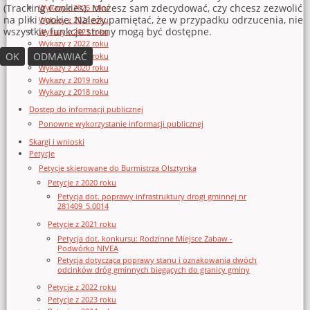
(Tracking Cookies). Możesz sam zdecydować, czy chcesz zezwolić
Wykazy z 2025 roku
na pliki cookie. Należy pamiętać, że w przypadku odrzucenia, nie
Wykazy z 2024 roku
wszystkie funkcje strony mogą być dostępne.
Wykazy z 2023 roku
Wykazy z 2022 roku
OK
ODMAWIAĆ
Wykazy z 2021 roku
Wykazy z 2020 roku
Wykazy z 2019 roku
Wykazy z 2018 roku
Dostęp do informacji publicznej
Ponowne wykorzystanie informacji publicznej
Skargi i wnioski
Petycje
Petycje skierowane do Burmistrza Olsztynka
Petycje z 2020 roku
Petycja dot. poprawy infrastruktury drogi gminnej nr
281409_5.0014
Petycje z 2021 roku
Petycja dot. konkursu: Rodzinne Miejsce Zabaw -
Podwórko NIVEA
Petycja dotycząca poprawy stanu i oznakowania dwóch
odcinków dróg gminnych biegących do granicy gminy
Petycje z 2022 roku
Petycje z 2023 roku