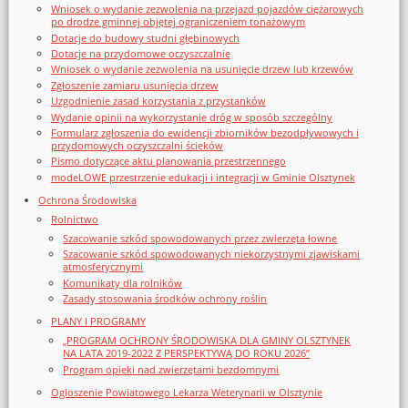
Wniosek o wydanie zezwolenia na przejazd pojazdów ciężarowych
po drodze gminnej objętej ograniczeniem tonażowym
Dotacje do budowy studni głębinowych
Dotacje na przydomowe oczyszczalnie
Wniosek o wydanie zezwolenia na usunięcie drzew lub krzewów
Zgłoszenie zamiaru usunięcia drzew
Uzgodnienie zasad korzystania z przystanków
Wydanie opinii na wykorzystanie dróg w sposób szczególny
Formularz zgłoszenia do ewidencji zbiorników bezodpływowych i
przydomowych oczyszczalni ścieków
Pismo dotyczące aktu planowania przestrzennego
modeLOWE przestrzenie edukacji i integracji w Gminie Olsztynek
Ochrona Środowiska
Rolnictwo
Szacowanie szkód spowodowanych przez zwierzęta łowne
Szacowanie szkód spowodowanych niekorzystnymi zjawiskami
atmosferycznymi
Komunikaty dla rolników
Zasady stosowania środków ochrony roślin
PLANY I PROGRAMY
„PROGRAM OCHRONY ŚRODOWISKA DLA GMINY OLSZTYNEK
NA LATA 2019-2022 Z PERSPEKTYWĄ DO ROKU 2026”
Program opieki nad zwierzętami bezdomnymi
Ogloszenie Powiatowego Lekarza Weterynarii w Olsztynie