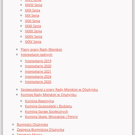
XXVIII Sesja
XXIX Sesja
XXX Sesja
XXXI Sesja
XXXII Sesja
XXXIII Sesja
XXXIV Sesja
XXXV Sesja
Plany pracy Rady Miejskiej
Interpelacje radnych
Interpelacje 2019
Interpelacje 2020
Interpelacje 2021
Interpelacje 2024
Interpelacje 2026
Sprawozdanie z pracy Rady Miejskiej w Olsztynku
Komisje Rady Miejskiej w Olsztynku
Komisja Rewizyjna
Komisja Gospodarki i Budżetu
Komisja Spraw Społecznych
Komisja Skarg, Wniosków i Petycji
Burmistrz Olsztynka
Zastępca Burmistrza Olsztynka
Sekretarz Miasta