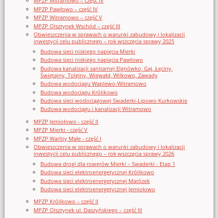
MPZP Witramowo – część IV
MPZP Pawłowo – część IV
MPZP Witramowo – część V
MPZP Olsztynek Wschód – część III
Obwieszczenia w sprawach o warunki zabudowy i lokalizacji
inwestycji celu publicznego – rok wszczęcia sprawy 2025
Budowa sieci niskiego napięcia Mierki
Budowa sieci niskiego napięcia Pawłowo
Budowa kanalizacji sanitarnej Elgnówko, Gaj, Łęciny,
Świętajny, Tolejny, Wigwałd, Wilkowo, Zawady
Budowa wodociągu Waplewo-Witramowo
Budowa wodociągu Królikowo
Budowa sieci wodociągowej Swaderki-Lipowo Kurkowskie
Budowa wodociągu i kanalizacji Witramowo
MPZP Jemiołowo - część II
MPZP Mierki - część V
MPZP Warlity Małe - część I
Obwieszczenia w sprawach o warunki zabudowy i lokalizacji
inwestycji celu publicznego – rok wszczęcia sprawy 2026
Budowa drogi dla rowerów Mierki – Swaderki - Etap 1
Budowa sieci elektroenergetycznej Królikowo
Budowa sieci elektroenergetycznej Marózek
Budowa sieci elektroenergetycznej Jemiołowo
MPZP Królikowo – część II
MPZP Olsztynek ul. Daszyńskiego – część III