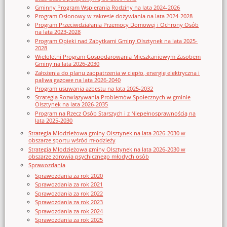
Gminny Program Wspierania Rodziny na lata 2024-2026
Program Osłonowy w zakresie dożywiania na lata 2024-2028
Program Przeciwdziałania Przemocy Domowej i Ochrony Osób
na lata 2023-2028
Program Opieki nad Zabytkami Gminy Olsztynek na lata 2025-
2028
Wieloletni Program Gospodarowania Mieszkaniowym Zasobem
Gminy na lata 2026-2030
Założenia do planu zaopatrzenia w ciepło, energię elektryczna i
paliwa gazowe na lata 2026-2040
Program usuwania azbestu na lata 2025-2032
Strategia Rozwiązywania Problemów Społecznych w gminie
Olsztynek na lata 2026-2035
Program na Rzecz Osób Starszych i z Niepełnosprawnością na
lata 2025-2030
Strategia Młodzieżowa gminy Olsztynek na lata 2026-2030 w
obszarze sportu wśród młodzieży
Strategia Młodzieżowa gminy Olsztynek na lata 2026-2030 w
obszarze zdrowia psychicznego młodych osób
Sprawozdania
Sprawozdania za rok 2020
Sprawozdania za rok 2021
Sprawozdania za rok 2022
Sprawozdania za rok 2023
Sprawozdania za rok 2024
Sprawozdania za rok 2025