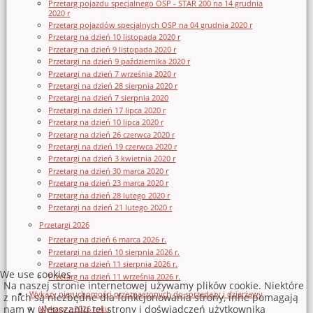
Przetarg pojazdu specjalnego OSP - STAR 200 na 14 grudnia
2020 r
Przetarg pojazdów specjalnych OSP na 04 grudnia 2020 r
Przetarg na dzień 10 listopada 2020 r
Przetarg na dzień 9 listopada 2020 r
Przetargi na dzień 9 października 2020 r
Przetargi na dzień 7 września 2020 r
Przetargi na dzień 28 sierpnia 2020 r
Przetargi na dzień 7 sierpnia 2020
Przetargi na dzień 17 lipca 2020 r
Przetarg na dzień 10 lipca 2020 r
Przetarg na dzień 26 czerwca 2020 r
Przetargi na dzień 19 czerwca 2020 r
Przetargi na dzień 3 kwietnia 2020 r
Przetarg na dzień 30 marca 2020 r
Przetarg na dzień 23 marca 2020 r
Przetarg na dzień 28 lutego 2020 r
Przetargi na dzień 21 lutego 2020 r
Przetargi 2026
Przetarg na dzień 6 marca 2026 r.
Przetargi na dzień 10 sierpnia 2026 r.
Przetarg na dzień 11 sierpnia 2026 r.
We use cookies
Przetarg na dzień 11 września 2026 r.
Na naszej stronie internetowej używamy plików cookie. Niektóre
Wykazy nieruchomości przeznaczonych do sprzedaży i dzierżawy
z nich są niezbędne dla funkcjonowania strony, inne pomagają
nam w ulepszaniu tej strony i doświadczeń użytkownika
Wykazy z 2026 roku