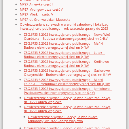
MPZP Ameryka-część II
MPZP Mrongowiusza-część VI
MPZP Mierki – część IV
MPZP ul. Grunwaldzka i Mazurska
Obwieszczenia w sprawach o warunki zabudowy i lokalizacji
inwestycji celu publicznego – rok wszczęcia sprawy do 2023
ZBG.6733.1.2022 Inwestycja celu publicznego – Nowa Wieś
Ostródzka – Budowa elektroenergetycznej sieci nn 0,4kV
ZBG.6733.2.2022 Inwestycja celu publicznego – Mańki –
Budowa elektroenergetycznej sieci nn 0,4kV
ZBG.6733.3.2022 Inwestycja celu publicznego – Lutek –
Budowa elektroenergetycznej sieci nn 0,4kV
ZBG.6733.4.2022 Inwestycja celu publicznego – Królikowo –
Budowa elektroenergetycznej sieci nn 0,4kV
ZBG.6733.5.2022 Inwestycja celu publicznego – Gąsiorowo
Olsztyneckie – Budowa elektroenergetycznej sieci nn 0,4kV
ZBG.6733.6.2022 Inwestycja celu publicznego – Mierki
kolonia – Przebudowa elektroenergetycznej sieci nn 0,4kV
ZBG.6733.7.2022 Inwestycja celu publicznego – Jemiołowo –
Przebudowa elektroenergetycznej sieci nn 0,4kV
Obwieszczenie o wydaniu decyzji o warunkach zabudowy,
dz. 36/27 obręb Waplewo
Obwieszczenie o wydaniu decyzji o warunkach zabudowy,
dz. 36/26 obręb Waplewo
Obwieszczenie o wydaniu decyzji o warunkach
zabudowy, dz. 36/26 obręb Waplewo
Obwieszczenie o wydaniu decyzji o warunkach zabudowy,