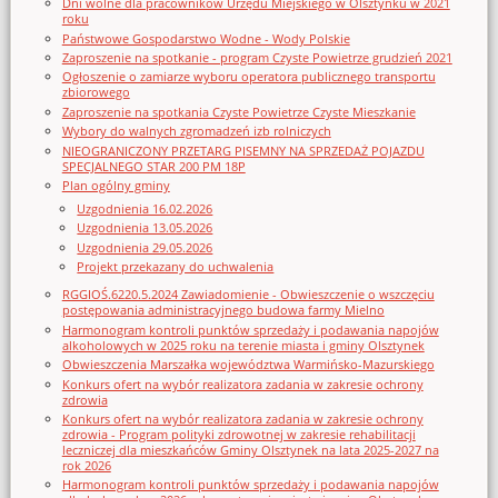
Dni wolne dla pracowników Urzędu Miejskiego w Olsztynku w 2021
roku
Państwowe Gospodarstwo Wodne - Wody Polskie
Zaproszenie na spotkanie - program Czyste Powietrze grudzień 2021
Ogłoszenie o zamiarze wyboru operatora publicznego transportu
zbiorowego
Zaproszenie na spotkania Czyste Powietrze Czyste Mieszkanie
Wybory do walnych zgromadzeń izb rolniczych
NIEOGRANICZONY PRZETARG PISEMNY NA SPRZEDAŻ POJAZDU
SPECJALNEGO STAR 200 PM 18P
Plan ogólny gminy
Uzgodnienia 16.02.2026
Uzgodnienia 13.05.2026
Uzgodnienia 29.05.2026
Projekt przekazany do uchwalenia
RGGIOŚ.6220.5.2024 Zawiadomienie - Obwieszczenie o wszczęciu
postępowania administracyjnego budowa farmy Mielno
Harmonogram kontroli punktów sprzedaży i podawania napojów
alkoholowych w 2025 roku na terenie miasta i gminy Olsztynek
Obwieszczenia Marszałka województwa Warmińsko-Mazurskiego
Konkurs ofert na wybór realizatora zadania w zakresie ochrony
zdrowia
Konkurs ofert na wybór realizatora zadania w zakresie ochrony
zdrowia - Program polityki zdrowotnej w zakresie rehabilitacji
leczniczej dla mieszkańców Gminy Olsztynek na lata 2025-2027 na
rok 2026
Harmonogram kontroli punktów sprzedaży i podawania napojów