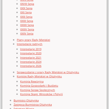
XXVIII Sesja
XXIX Sesja
XXX Sesja
XXXI Sesja
XXXII Sesja
XXXIII Sesja
XXXIV Sesja
XXXV Sesja
Plany pracy Rady Miejskiej
Interpelacje radnych
Interpelacje 2019
Interpelacje 2020
Interpelacje 2021
Interpelacje 2024
Interpelacje 2026
Sprawozdanie z pracy Rady Miejskiej w Olsztynku
Komisje Rady Miejskiej w Olsztynku
Komisja Rewizyjna
Komisja Gospodarki i Budżetu
Komisja Spraw Społecznych
Komisja Skarg, Wniosków i Petycji
Burmistrz Olsztynka
Zastępca Burmistrza Olsztynka
Sekretarz Miasta