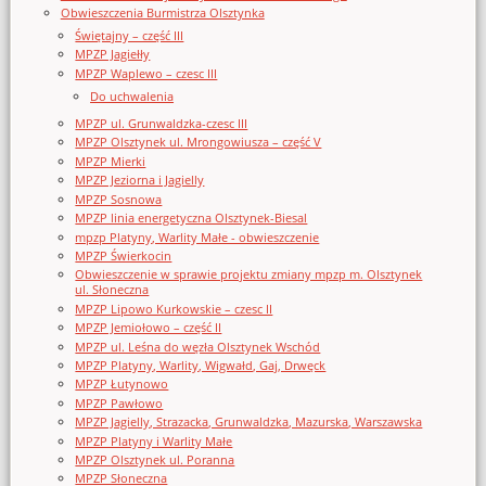
Obwieszczenia Burmistrza Olsztynka
Świętajny – część III
MPZP Jagiełły
MPZP Waplewo – czesc III
Do uchwalenia
MPZP ul. Grunwaldzka-czesc III
MPZP Olsztynek ul. Mrongowiusza – część V
MPZP Mierki
MPZP Jeziorna i Jagielly
MPZP Sosnowa
MPZP linia energetyczna Olsztynek-Biesal
mpzp Platyny, Warlity Małe - obwieszczenie
MPZP Świerkocin
Obwieszczenie w sprawie projektu zmiany mpzp m. Olsztynek
ul. Słoneczna
MPZP Lipowo Kurkowskie – czesc II
MPZP Jemiołowo – część II
MPZP ul. Leśna do węzła Olsztynek Wschód
MPZP Platyny, Warlity, Wigwałd, Gaj, Drwęck
MPZP Łutynowo
MPZP Pawłowo
MPZP Jagielly, Strazacka, Grunwaldzka, Mazurska, Warszawska
MPZP Platyny i Warlity Małe
MPZP Olsztynek ul. Poranna
MPZP Słoneczna