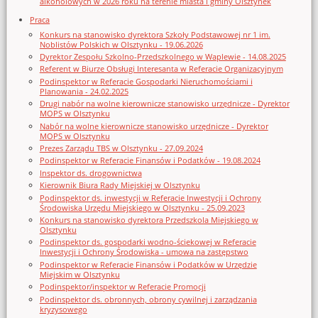
alkoholowych w 2026 roku na terenie miasta i gminy Olsztynek
Praca
Konkurs na stanowisko dyrektora Szkoły Podstawowej nr 1 im.
Noblistów Polskich w Olsztynku - 19.06.2026
Dyrektor Zespołu Szkolno-Przedszkolnego w Waplewie - 14.08.2025
Referent w Biurze Obsługi Interesanta w Referacie Organizacyjnym
Podinspektor w Referacie Gospodarki Nieruchomościami i
Planowania - 24.02.2025
Drugi nabór na wolne kierownicze stanowisko urzędnicze - Dyrektor
MOPS w Olsztynku
Nabór na wolne kierownicze stanowisko urzędnicze - Dyrektor
MOPS w Olsztynku
Prezes Zarządu TBS w Olsztynku - 27.09.2024
Podinspektor w Referacie Finansów i Podatków - 19.08.2024
Inspektor ds. drogownictwa
Kierownik Biura Rady Miejskiej w Olsztynku
Podinspektor ds. inwestycji w Referacie Inwestycji i Ochrony
Środowiska Urzędu Miejskiego w Olsztynku - 25.09.2023
Konkurs na stanowisko dyrektora Przedszkola Miejskiego w
Olsztynku
Podinspektor ds. gospodarki wodno-ściekowej w Referacie
Inwestycji i Ochrony Środowiska - umowa na zastępstwo
Podinspektor w Referacie Finansów i Podatków w Urzędzie
Miejskim w Olsztynku
Podinspektor/inspektor w Referacie Promocji
Podinspektor ds. obronnych, obrony cywilnej i zarządzania
kryzysowego