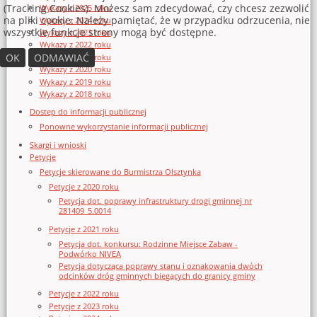
(Tracking Cookies). Możesz sam zdecydować, czy chcesz zezwolić
Wykazy z 2025 roku
na pliki cookie. Należy pamiętać, że w przypadku odrzucenia, nie
Wykazy z 2024 roku
wszystkie funkcje strony mogą być dostępne.
Wykazy z 2023 roku
Wykazy z 2022 roku
OK
ODMAWIAĆ
Wykazy z 2021 roku
Wykazy z 2020 roku
Wykazy z 2019 roku
Wykazy z 2018 roku
Dostęp do informacji publicznej
Ponowne wykorzystanie informacji publicznej
Skargi i wnioski
Petycje
Petycje skierowane do Burmistrza Olsztynka
Petycje z 2020 roku
Petycja dot. poprawy infrastruktury drogi gminnej nr
281409_5.0014
Petycje z 2021 roku
Petycja dot. konkursu: Rodzinne Miejsce Zabaw -
Podwórko NIVEA
Petycja dotycząca poprawy stanu i oznakowania dwóch
odcinków dróg gminnych biegących do granicy gminy
Petycje z 2022 roku
Petycje z 2023 roku