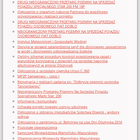
DRUGI NIEOGRANICZONY PRZETARG PISEMNY NA SPRZEDAŻ
POJAZDU SPECJALNEGO STAR 200 PM 18P
Ogłoszenie o otwartym naborze Partnera do wspólnego
przygotowania i realizacji projektu
DRUGI NIEOGRANICZONY PRZETARG PISEMNY NA SPRZEDAŻ
POJAZDU OSOBOWEGO FIAT DOBLO
NIEOGRANICZONY PRZETARG PISEMNY NA SPRZEDAŻ POJAZDU
OSOBOWEGO FIAT DOBLO
Instytut Meteorologii i Gospodarki Wodnej
Decyzja w sprawie zatwierdzenia taryf dla zbiorowego zaopatrzenia
w wodę i zbiorowego odprowadzania ścieków
Ogólny schemat procedury kontroli przestrzegania zasad i
warunków korzystania z zezwoleń na sprzedaż napojów
alkoholowych w gminie Olsztynek
Ogłoszenie o sprzedaży ciągnika Ursus C-360
MPZP Samagowo – czesc I
Rezygnacja z realizacji zadania pn. "Odkrycie tajemnic pomnika
Tannenbergu"
Nieograniczony Przetargu Pisemny Na Sprzedaż Pojazdu
Specjalnego Marki Star_200
Informacje i komunikaty
Uchwała projekt nowego ustroju szkolnego
Ogłoszenie o zebraniu mieszkańców Sołectwa Drwęck - wybory
sołtysa
Ogłoszenie o zamknięciu ul. Behringa na czas Dni Olsztynka 2016
Pozostałe obwieszczenia
Samorząd Województwa Warmińsko-Mazurskiego
Obwieszczenia Wojewody Warmińsko-Mazurskiego