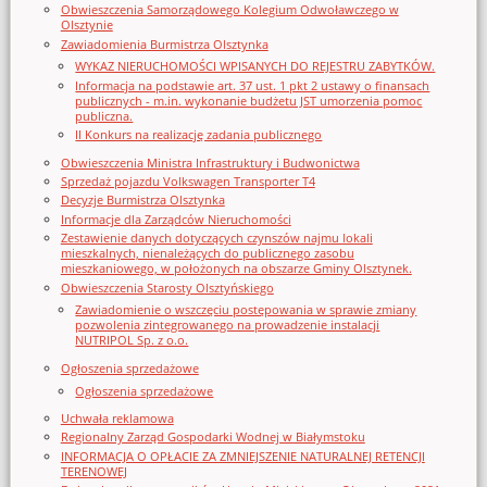
Obwieszczenia Samorządowego Kolegium Odwoławczego w
Olsztynie
Zawiadomienia Burmistrza Olsztynka
WYKAZ NIERUCHOMOŚCI WPISANYCH DO REJESTRU ZABYTKÓW.
Informacja na podstawie art. 37 ust. 1 pkt 2 ustawy o finansach
publicznych - m.in. wykonanie budżetu JST umorzenia pomoc
publiczna.
II Konkurs na realizację zadania publicznego
Obwieszczenia Ministra Infrastruktury i Budwonictwa
Sprzedaż pojazdu Volkswagen Transporter T4
Decyzje Burmistrza Olsztynka
Informacje dla Zarządców Nieruchomości
Zestawienie danych dotyczących czynszów najmu lokali
mieszkalnych, nienależących do publicznego zasobu
mieszkaniowego, w położonych na obszarze Gminy Olsztynek.
Obwieszczenia Starosty Olsztyńskiego
Zawiadomienie o wszczęciu postępowania w sprawie zmiany
pozwolenia zintegrowanego na prowadzenie instalacji
NUTRIPOL Sp. z o.o.
Ogłoszenia sprzedażowe
Ogłoszenia sprzedażowe
Uchwała reklamowa
Regionalny Zarząd Gospodarki Wodnej w Białymstoku
INFORMACJA O OPŁACIE ZA ZMNIEJSZENIE NATURALNEJ RETENCJI
TERENOWEJ