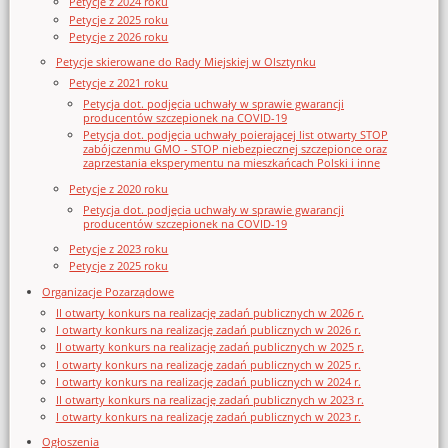
Petycje z 2024 roku
Petycje z 2025 roku
Petycje z 2026 roku
Petycje skierowane do Rady Miejskiej w Olsztynku
Petycje z 2021 roku
Petycja dot. podjęcia uchwały w sprawie gwarancji
producentów szczepionek na COVID-19
Petycja dot. podjęcia uchwały poierającej list otwarty STOP
zabójczenmu GMO - STOP niebezpiecznej szczepionce oraz
zaprzestania eksperymentu na mieszkańcach Polski i inne
Petycje z 2020 roku
Petycja dot. podjęcia uchwały w sprawie gwarancji
producentów szczepionek na COVID-19
Petycje z 2023 roku
Petycje z 2025 roku
Organizacje Pozarządowe
II otwarty konkurs na realizację zadań publicznych w 2026 r.
I otwarty konkurs na realizację zadań publicznych w 2026 r.
II otwarty konkurs na realizację zadań publicznych w 2025 r.
I otwarty konkurs na realizację zadań publicznych w 2025 r.
I otwarty konkurs na realizację zadań publicznych w 2024 r.
II otwarty konkurs na realizację zadań publicznych w 2023 r.
I otwarty konkurs na realizację zadań publicznych w 2023 r.
Ogłoszenia