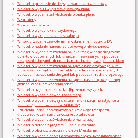
Wniosek o przeniesienie decyzji o warunkach zabudowy
Wniosek o wypis i wyrys z miejscowego planu
Wniosek o wydanie zaświadczenia o braku planu
Wzor_oferty
Wzor_sprawozdania
Wniosek o wykup lokalu użytkowego
Wniosek o wykup lokalu mieszkalnego
Wnisek o wydanie zezwolenia na wykreślenie hipoteki z KW
Wniosek o nadanie numeru porządkowego nieruchomości
Wniosek o wydanie zezwolenia na lokalizację w pasie drogowym
obiektów budowlanych lub urządzeń niezwiązanych z potrzebami
zarządzania drogami lub potrzebami ruchu drogowego oraz reklam
Wniosek o wydanie zezwolenia na zajęcie pasa drogowego w celu
umieszczenia urządzeń infrastruktury technicznej niezwiązanych z
potrzebami zarządzania drogami lub potrzebami ruchu drogowego
Wniosek o wydanie zezwolenia na zajęcie pasa drogowego drogi
gminnej w celu prowadzenia robót
Wniosek o uzgodnienie lokalizacji/przebudowy zjazdu
Wniosek o wydanie dowodu osobistego
Wniosek o wydanie decyzji o ustalenie lokalizacji inwestycji celu
publicznego albo warunków zabudowy
Udzielenia licencji na wykonywanie krajowego transportu
drogowego w zakresie przewozu osób taksówką
Wniosek o wydanie zaświadczenia o rewitalizacji
Wniosek o dotację z programu Ciepłe Mieszkanie
Wniosek o płatność z programu Ciepłe Mieszkanie
Wniosek o wydanie decyzji o środowiskowych uwarunkowaniach