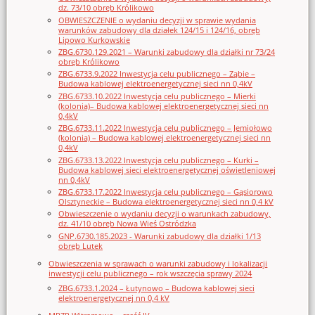
dz. 73/10 obręb Królikowo
OBWIESZCZENIE o wydaniu decyzji w sprawie wydania
warunków zabudowy dla działek 124/15 i 124/16, obręb
Lipowo Kurkowskie
ZBG.6730.129.2021 – Warunki zabudowy dla działki nr 73/24
obręb Królikowo
ZBG.6733.9.2022 Inwestycja celu publicznego – Ząbie –
Budowa kablowej elektroenergetycznej sieci nn 0,4kV
ZBG.6733.10.2022 Inwestycja celu publicznego – Mierki
(kolonia)– Budowa kablowej elektroenergetycznej sieci nn
0,4kV
ZBG.6733.11.2022 Inwestycja celu publicznego – Jemiołowo
(kolonia) – Budowa kablowej elektroenergetycznej sieci nn
0,4kV
ZBG.6733.13.2022 Inwestycja celu publicznego – Kurki –
Budowa kablowej sieci elektroenergetycznej oświetleniowej
nn 0,4kV
ZBG.6733.17.2022 Inwestycja celu publicznego – Gąsiorowo
Olsztyneckie – Budowa elektroenergetycznej sieci nn 0,4 kV
Obwieszczenie o wydaniu decyzji o warunkach zabudowy,
dz. 41/10 obręb Nowa Wieś Ostródzka
GNP.6730.185.2023 - Warunki zabudowy dla działki 1/13
obręb Lutek
Obwieszczenia w sprawach o warunki zabudowy i lokalizacji
inwestycji celu publicznego – rok wszczęcia sprawy 2024
ZBG.6733.1.2024 – Łutynowo – Budowa kablowej sieci
elektroenergetycznej nn 0,4 kV