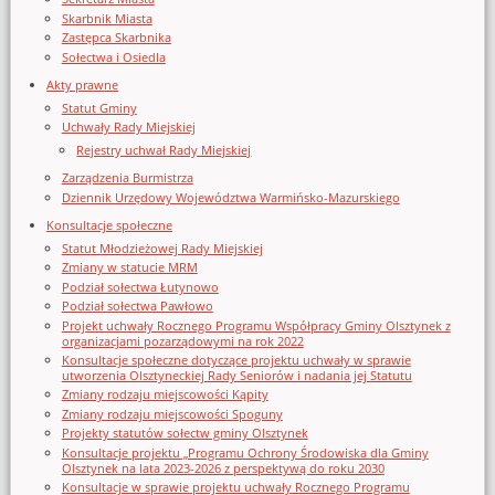
Skarbnik Miasta
Zastępca Skarbnika
Sołectwa i Osiedla
Akty prawne
Statut Gminy
Uchwały Rady Miejskiej
Rejestry uchwał Rady Miejskiej
Zarządzenia Burmistrza
Dziennik Urzędowy Województwa Warmińsko-Mazurskiego
Konsultacje społeczne
Statut Młodzieżowej Rady Miejskiej
Zmiany w statucie MRM
Podział sołectwa Łutynowo
Podział sołectwa Pawłowo
Projekt uchwały Rocznego Programu Współpracy Gminy Olsztynek z
organizacjami pozarządowymi na rok 2022
Konsultacje społeczne dotyczące projektu uchwały w sprawie
utworzenia Olsztyneckiej Rady Seniorów i nadania jej Statutu
Zmiany rodzaju miejscowości Kąpity
Zmiany rodzaju miejscowości Spoguny
Projekty statutów sołectw gminy Olsztynek
Konsultacje projektu „Programu Ochrony Środowiska dla Gminy
Olsztynek na lata 2023-2026 z perspektywą do roku 2030
Konsultacje w sprawie projektu uchwały Rocznego Programu