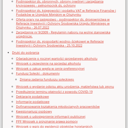
Podinspektor ds. obronnych, obrony cywilnej i zarządzania
kryzysowego - pełnomocnik ds. ochrony
Podinspektor ds. księgowości i podatku VAT w Referacie Finansów i
Podatków w Urzędzie Miejskim w Olsztynku
Oferta pracy na zastępstwo - podinspektor ds. drogownictwa w
Referacie Inwestycji i Ochrony Środowiska Urzędu Miejskiego w
Olsztynku - 26.07.2022
Zarządzenie nr 9/2009 - Regulamin naboru na wolne stanowiska
urzędnicze.
Podinspektor ds. gospodarki wodno–ściekowej w Referacie
Inwestycji i Ochrony Środowiska - 25.10.2022
Druki do pobrania
Oświadczenie o rocznej wartości sprzedanego alkoholu
Wniosek o zezwolenie na sprzedaz alkoholu
Wniosek o zakup węgla w cenie preferencyjnej
Fundusz Sołecki - dokumenty
Zmiana zadania funduszu sołeckiego
Wniosek o wydanie odpisu aktu urodzenia, małżeństwa lub zgonu
Przedłużenie terminu płatności z powodu COVID-19
Deklaracje podatkowe
Informacje podatkowe
Dofinansowanie kształcenia młodocianych pracowników
Kwestonariusz osobowy
Wniosek o udostępnienie informacji publicznej
PPF Wniosek o przyznanie prawa pomocy
Wniosek o wpis do ewidencji obiektów hotelarskich