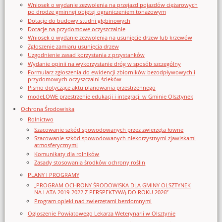
Wniosek o wydanie zezwolenia na przejazd pojazdów ciężarowych
po drodze gminnej objętej ograniczeniem tonażowym
Dotacje do budowy studni głębinowych
Dotacje na przydomowe oczyszczalnie
Wniosek o wydanie zezwolenia na usunięcie drzew lub krzewów
Zgłoszenie zamiaru usunięcia drzew
Uzgodnienie zasad korzystania z przystanków
Wydanie opinii na wykorzystanie dróg w sposób szczególny
Formularz zgłoszenia do ewidencji zbiorników bezodpływowych i
przydomowych oczyszczalni ścieków
Pismo dotyczące aktu planowania przestrzennego
modeLOWE przestrzenie edukacji i integracji w Gminie Olsztynek
Ochrona Środowiska
Rolnictwo
Szacowanie szkód spowodowanych przez zwierzęta łowne
Szacowanie szkód spowodowanych niekorzystnymi zjawiskami
atmosferycznymi
Komunikaty dla rolników
Zasady stosowania środków ochrony roślin
PLANY I PROGRAMY
„PROGRAM OCHRONY ŚRODOWISKA DLA GMINY OLSZTYNEK
NA LATA 2019-2022 Z PERSPEKTYWĄ DO ROKU 2026”
Program opieki nad zwierzętami bezdomnymi
Ogloszenie Powiatowego Lekarza Weterynarii w Olsztynie