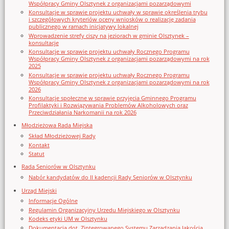
Współpracy Gminy Olsztynek z organizacjami pozarządowymi
Konsultacje w sprawie projektu uchwały w sprawie określenia trybu
i szczegółowych kryteriów oceny wniosków o realizację zadania
publicznego w ramach inicjatywy lokalnej
Wprowadzenie strefy ciszy na jeziorach w gminie Olsztynek –
konsultacje
Konsultacje w sprawie projektu uchwały Rocznego Programu
Współpracy Gminy Olsztynek z organizacjami pozarządowymi na rok
2025
Konsultacje w sprawie projektu uchwały Rocznego Programu
Współpracy Gminy Olsztynek z organizacjami pozarządowymi na rok
2026
Konsultacje społeczne w sprawie przyjęcia Gminnego Programu
Profilaktyki i Rozwiązywania Problemów Alkoholowych oraz
Przeciwdziałania Narkomanii na rok 2026
Młodzieżowa Rada Miejska
Skład Młodzieżowej Rady
Kontakt
Statut
Rada Seniorów w Olsztynku
Nabór kandydatów do II kadencji Rady Seniorów w Olsztynku
Urząd Miejski
Informacje Ogólne
Regulamin Organizacyjny Urzedu Miejskiego w Olsztynku
Kodeks etyki UM w Olsztynku
Dokumentacja dot. Zintegrowanego Systemu Zarządzania Jakością