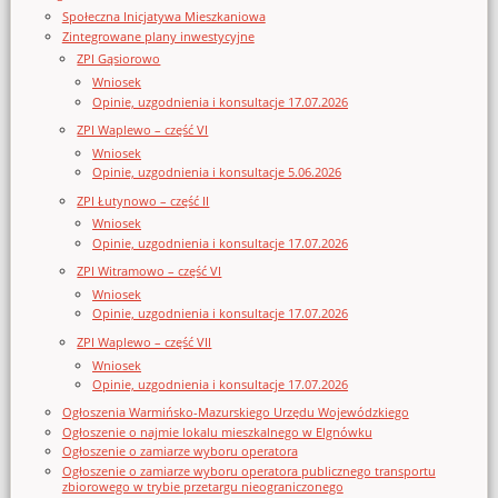
Społeczna Inicjatywa Mieszkaniowa
Zintegrowane plany inwestycyjne
ZPI Gąsiorowo
Wniosek
Opinie, uzgodnienia i konsultacje 17.07.2026
ZPI Waplewo – część VI
Wniosek
Opinie, uzgodnienia i konsultacje 5.06.2026
ZPI Łutynowo – część II
Wniosek
Opinie, uzgodnienia i konsultacje 17.07.2026
ZPI Witramowo – część VI
Wniosek
Opinie, uzgodnienia i konsultacje 17.07.2026
ZPI Waplewo – część VII
Wniosek
Opinie, uzgodnienia i konsultacje 17.07.2026
Ogłoszenia Warmińsko-Mazurskiego Urzędu Wojewódzkiego
Ogłoszenie o najmie lokalu mieszkalnego w Elgnówku
Ogłoszenie o zamiarze wyboru operatora
Ogłoszenie o zamiarze wyboru operatora publicznego transportu
zbiorowego w trybie przetargu nieograniczonego