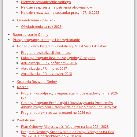
Pierwsze oświadczenie radnego
Na dzień zaprzestania pełnienia obowiązków
Na dzień rozwiązania stosunku pracy - 27.10.2025
Oświadczenia - 2026 rok
Oświadczenia za rok 2025
Raport o stanie Gminy
Plany, programy, strategie i ich wykonanie
Ponadlokalny Program Rewitalizacji Miast Sieci Cittaslow
Program rewitalizacji sieci miast
Lokalny Program Rewitalizacji gminy Olsztynek
Aktualizacja LPR – październik 2016
Aktualizacja LPR – lipiec 2017
Aktualizacja LPR – czerwiec 2018
Strategia Rozwoju Gminy
Roczne
Program współpracy z organizacjami pozarządowymi na 2026
rok
Gminny Program Profilaktyki i Rozwiązywania Problemów
Alkoholowych oraz Przeciwdziałania Narkomanii na 2026 rok
Program opieki nad zwierzętami na 2026 rok
Wieloletnie
Plan Odnowy Miejscowości Waplewo na lata 2021-2028
Program Ochrony Środowiska dla Gminy Olsztynek na lata
2023-2026 z perspektywą do 2030 roku