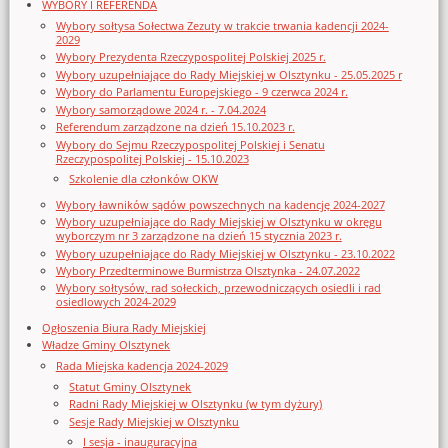
WYBORY I REFERENDA
Wybory sołtysa Sołectwa Zezuty w trakcie trwania kadencji 2024-
2029
Wybory Prezydenta Rzeczypospolitej Polskiej 2025 r.
Wybory uzupełniające do Rady Miejskiej w Olsztynku - 25.05.2025 r
Wybory do Parlamentu Europejskiego - 9 czerwca 2024 r.
Wybory samorządowe 2024 r. - 7.04.2024
Referendum zarządzone na dzień 15.10.2023 r.
Wybory do Sejmu Rzeczypospolitej Polskiej i Senatu
Rzeczypospolitej Polskiej - 15.10.2023
Szkolenie dla członków OKW
Wybory ławników sądów powszechnych na kadencję 2024-2027
Wybory uzupełniające do Rady Miejskiej w Olsztynku w okręgu
wyborczym nr 3 zarządzone na dzień 15 stycznia 2023 r.
Wybory uzupełniające do Rady Miejskiej w Olsztynku - 23.10.2022
Wybory Przedterminowe Burmistrza Olsztynka - 24.07.2022
Wybory sołtysów, rad sołeckich, przewodniczących osiedli i rad
osiedlowych 2024-2029
Ogłoszenia Biura Rady Miejskiej
Władze Gminy Olsztynek
Rada Miejska kadencja 2024-2029
Statut Gminy Olsztynek
Radni Rady Miejskiej w Olsztynku (w tym dyżury)
Sesje Rady Miejskiej w Olsztynku
I sesja - inauguracyjna