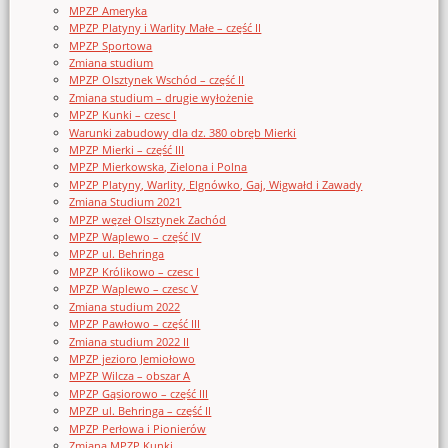
MPZP Ameryka
MPZP Platyny i Warlity Małe – część II
MPZP Sportowa
Zmiana studium
MPZP Olsztynek Wschód – część II
Zmiana studium – drugie wyłożenie
MPZP Kunki – czesc I
Warunki zabudowy dla dz. 380 obręb Mierki
MPZP Mierki – część III
MPZP Mierkowska, Zielona i Polna
MPZP Platyny, Warlity, Elgnówko, Gaj, Wigwałd i Zawady
Zmiana Studium 2021
MPZP węzeł Olsztynek Zachód
MPZP Waplewo – część IV
MPZP ul. Behringa
MPZP Królikowo – czesc I
MPZP Waplewo – czesc V
Zmiana studium 2022
MPZP Pawłowo – część III
Zmiana studium 2022 II
MPZP jezioro Jemiołowo
MPZP Wilcza – obszar A
MPZP Gąsiorowo – część III
MPZP ul. Behringa – część II
MPZP Perłowa i Pionierów
Zmiana MPZP Kunki