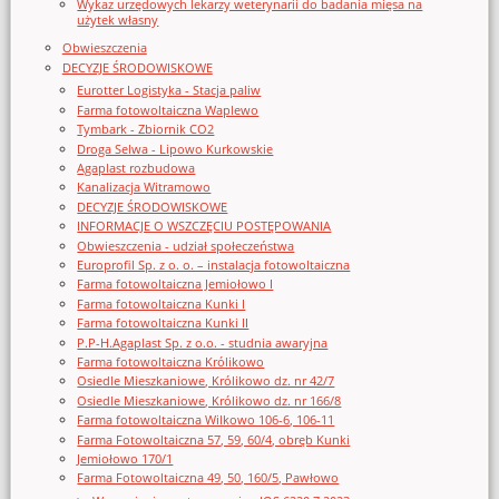
Wykaz urzędowych lekarzy weterynarii do badania mięsa na
użytek własny
Obwieszczenia
DECYZJE ŚRODOWISKOWE
Eurotter Logistyka - Stacja paliw
Farma fotowoltaiczna Waplewo
Tymbark - Zbiornik CO2
Droga Selwa - Lipowo Kurkowskie
Agaplast rozbudowa
Kanalizacja Witramowo
DECYZJE ŚRODOWISKOWE
INFORMACJE O WSZCZĘCIU POSTĘPOWANIA
Obwieszczenia - udział społeczeństwa
Europrofil Sp. z o. o. – instalacja fotowoltaiczna
Farma fotowoltaiczna Jemiołowo I
Farma fotowoltaiczna Kunki I
Farma fotowoltaiczna Kunki II
P.P-H.Agaplast Sp. z o.o. - studnia awaryjna
Farma fotowoltaiczna Królikowo
Osiedle Mieszkaniowe, Królikowo dz. nr 42/7
Osiedle Mieszkaniowe, Królikowo dz. nr 166/8
Farma fotowoltaiczna Wilkowo 106-6, 106-11
Farma Fotowoltaiczna 57, 59, 60/4, obręb Kunki
Jemiołowo 170/1
Farma Fotowoltaiczna 49, 50, 160/5, Pawłowo