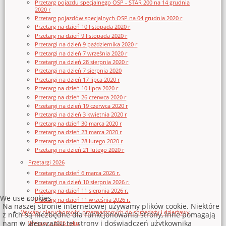
Przetarg pojazdu specjalnego OSP - STAR 200 na 14 grudnia
2020 r
Przetarg pojazdów specjalnych OSP na 04 grudnia 2020 r
Przetarg na dzień 10 listopada 2020 r
Przetarg na dzień 9 listopada 2020 r
Przetargi na dzień 9 października 2020 r
Przetargi na dzień 7 września 2020 r
Przetargi na dzień 28 sierpnia 2020 r
Przetargi na dzień 7 sierpnia 2020
Przetargi na dzień 17 lipca 2020 r
Przetarg na dzień 10 lipca 2020 r
Przetarg na dzień 26 czerwca 2020 r
Przetargi na dzień 19 czerwca 2020 r
Przetargi na dzień 3 kwietnia 2020 r
Przetarg na dzień 30 marca 2020 r
Przetarg na dzień 23 marca 2020 r
Przetarg na dzień 28 lutego 2020 r
Przetargi na dzień 21 lutego 2020 r
Przetargi 2026
Przetarg na dzień 6 marca 2026 r.
Przetargi na dzień 10 sierpnia 2026 r.
Przetarg na dzień 11 sierpnia 2026 r.
We use cookies
Przetarg na dzień 11 września 2026 r.
Na naszej stronie internetowej używamy plików cookie. Niektóre
Wykazy nieruchomości przeznaczonych do sprzedaży i dzierżawy
z nich są niezbędne dla funkcjonowania strony, inne pomagają
nam w ulepszaniu tej strony i doświadczeń użytkownika
Wykazy z 2026 roku