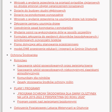
Wniosek o wydanie zezwolenia na przejazd pojazdów ciężarowych
po drodze gminnej objętej ograniczeniem tonażowym
Dotacje do budowy studni głębinowych
Dotacje na przydomowe oczyszczalnie
Wniosek o wydanie zezwolenia na usunięcie drzew lub krzewów
Zgłoszenie zamiaru usunięcia drzew
Uzgodnienie zasad korzystania z przystanków
Wydanie opinii na wykorzystanie dróg w sposób szczególny
Formularz zgłoszenia do ewidencji zbiorników bezodpływowych i
przydomowych oczyszczalni ścieków
Pismo dotyczące aktu planowania przestrzennego
modeLOWE przestrzenie edukacji i integracji w Gminie Olsztynek
Ochrona Środowiska
Rolnictwo
Szacowanie szkód spowodowanych przez zwierzęta łowne
Szacowanie szkód spowodowanych niekorzystnymi zjawiskami
atmosferycznymi
Komunikaty dla rolników
Zasady stosowania środków ochrony roślin
PLANY I PROGRAMY
„PROGRAM OCHRONY ŚRODOWISKA DLA GMINY OLSZTYNEK
NA LATA 2019-2022 Z PERSPEKTYWĄ DO ROKU 2026”
Program opieki nad zwierzętami bezdomnymi
Ogloszenie Powiatowego Lekarza Weterynarii w Olsztynie