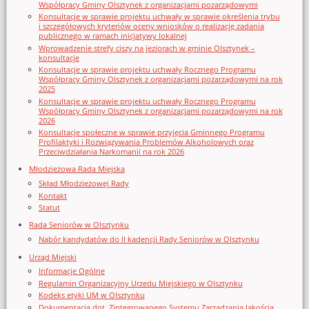
Współpracy Gminy Olsztynek z organizacjami pozarządowymi
Konsultacje w sprawie projektu uchwały w sprawie określenia trybu
i szczegółowych kryteriów oceny wniosków o realizację zadania
publicznego w ramach inicjatywy lokalnej
Wprowadzenie strefy ciszy na jeziorach w gminie Olsztynek –
konsultacje
Konsultacje w sprawie projektu uchwały Rocznego Programu
Współpracy Gminy Olsztynek z organizacjami pozarządowymi na rok
2025
Konsultacje w sprawie projektu uchwały Rocznego Programu
Współpracy Gminy Olsztynek z organizacjami pozarządowymi na rok
2026
Konsultacje społeczne w sprawie przyjęcia Gminnego Programu
Profilaktyki i Rozwiązywania Problemów Alkoholowych oraz
Przeciwdziałania Narkomanii na rok 2026
Młodzieżowa Rada Miejska
Skład Młodzieżowej Rady
Kontakt
Statut
Rada Seniorów w Olsztynku
Nabór kandydatów do II kadencji Rady Seniorów w Olsztynku
Urząd Miejski
Informacje Ogólne
Regulamin Organizacyjny Urzedu Miejskiego w Olsztynku
Kodeks etyki UM w Olsztynku
Dokumentacja dot. Zintegrowanego Systemu Zarządzania Jakością