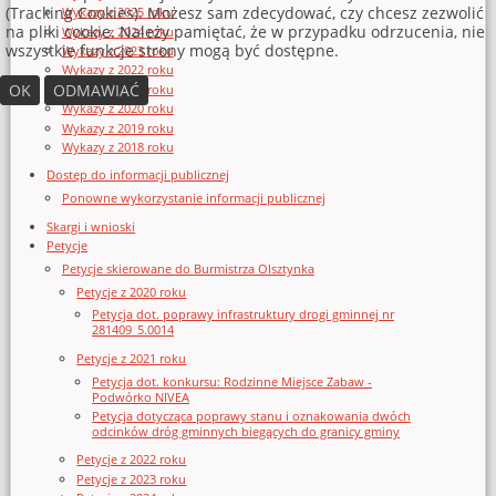
(Tracking Cookies). Możesz sam zdecydować, czy chcesz zezwolić
Wykazy z 2025 roku
na pliki cookie. Należy pamiętać, że w przypadku odrzucenia, nie
Wykazy z 2024 roku
wszystkie funkcje strony mogą być dostępne.
Wykazy z 2023 roku
Wykazy z 2022 roku
OK
ODMAWIAĆ
Wykazy z 2021 roku
Wykazy z 2020 roku
Wykazy z 2019 roku
Wykazy z 2018 roku
Dostęp do informacji publicznej
Ponowne wykorzystanie informacji publicznej
Skargi i wnioski
Petycje
Petycje skierowane do Burmistrza Olsztynka
Petycje z 2020 roku
Petycja dot. poprawy infrastruktury drogi gminnej nr
281409_5.0014
Petycje z 2021 roku
Petycja dot. konkursu: Rodzinne Miejsce Zabaw -
Podwórko NIVEA
Petycja dotycząca poprawy stanu i oznakowania dwóch
odcinków dróg gminnych biegących do granicy gminy
Petycje z 2022 roku
Petycje z 2023 roku