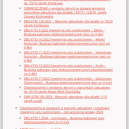
dz. 73/10 obręb Królikowo
OBWIESZCZENIE o wydaniu decyzji w sprawie wydania
warunków zabudowy dla działek 124/15 i 124/16, obręb
Lipowo Kurkowskie
ZBG.6730.129.2021 – Warunki zabudowy dla działki nr 73/24
obręb Królikowo
ZBG.6733.9.2022 Inwestycja celu publicznego – Ząbie –
Budowa kablowej elektroenergetycznej sieci nn 0,4kV
ZBG.6733.10.2022 Inwestycja celu publicznego – Mierki
(kolonia)– Budowa kablowej elektroenergetycznej sieci nn
0,4kV
ZBG.6733.11.2022 Inwestycja celu publicznego – Jemiołowo
(kolonia) – Budowa kablowej elektroenergetycznej sieci nn
0,4kV
ZBG.6733.13.2022 Inwestycja celu publicznego – Kurki –
Budowa kablowej sieci elektroenergetycznej oświetleniowej
nn 0,4kV
ZBG.6733.17.2022 Inwestycja celu publicznego – Gąsiorowo
Olsztyneckie – Budowa elektroenergetycznej sieci nn 0,4 kV
Obwieszczenie o wydaniu decyzji o warunkach zabudowy,
dz. 41/10 obręb Nowa Wieś Ostródzka
GNP.6730.185.2023 - Warunki zabudowy dla działki 1/13
obręb Lutek
Obwieszczenia w sprawach o warunki zabudowy i lokalizacji
inwestycji celu publicznego – rok wszczęcia sprawy 2024
ZBG.6733.1.2024 – Łutynowo – Budowa kablowej sieci
elektroenergetycznej nn 0,4 kV