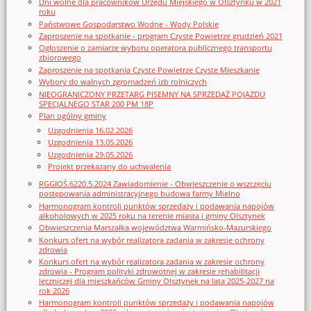
Dni wolne dla pracowników Urzędu Miejskiego w Olsztynku w 2021
roku
Państwowe Gospodarstwo Wodne - Wody Polskie
Zaproszenie na spotkanie - program Czyste Powietrze grudzień 2021
Ogłoszenie o zamiarze wyboru operatora publicznego transportu
zbiorowego
Zaproszenie na spotkania Czyste Powietrze Czyste Mieszkanie
Wybory do walnych zgromadzeń izb rolniczych
NIEOGRANICZONY PRZETARG PISEMNY NA SPRZEDAŻ POJAZDU
SPECJALNEGO STAR 200 PM 18P
Plan ogólny gminy
Uzgodnienia 16.02.2026
Uzgodnienia 13.05.2026
Uzgodnienia 29.05.2026
Projekt przekazany do uchwalenia
RGGIOŚ.6220.5.2024 Zawiadomienie - Obwieszczenie o wszczęciu
postępowania administracyjnego budowa farmy Mielno
Harmonogram kontroli punktów sprzedaży i podawania napojów
alkoholowych w 2025 roku na terenie miasta i gminy Olsztynek
Obwieszczenia Marszałka województwa Warmińsko-Mazurskiego
Konkurs ofert na wybór realizatora zadania w zakresie ochrony
zdrowia
Konkurs ofert na wybór realizatora zadania w zakresie ochrony
zdrowia - Program polityki zdrowotnej w zakresie rehabilitacji
leczniczej dla mieszkańców Gminy Olsztynek na lata 2025-2027 na
rok 2026
Harmonogram kontroli punktów sprzedaży i podawania napojów