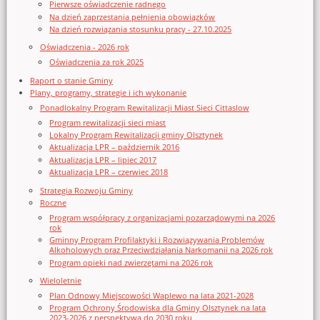
Pierwsze oświadczenie radnego
Na dzień zaprzestania pełnienia obowiązków
Na dzień rozwiązania stosunku pracy - 27.10.2025
Oświadczenia - 2026 rok
Oświadczenia za rok 2025
Raport o stanie Gminy
Plany, programy, strategie i ich wykonanie
Ponadlokalny Program Rewitalizacji Miast Sieci Cittaslow
Program rewitalizacji sieci miast
Lokalny Program Rewitalizacji gminy Olsztynek
Aktualizacja LPR – październik 2016
Aktualizacja LPR – lipiec 2017
Aktualizacja LPR – czerwiec 2018
Strategia Rozwoju Gminy
Roczne
Program współpracy z organizacjami pozarządowymi na 2026
rok
Gminny Program Profilaktyki i Rozwiązywania Problemów
Alkoholowych oraz Przeciwdziałania Narkomanii na 2026 rok
Program opieki nad zwierzętami na 2026 rok
Wieloletnie
Plan Odnowy Miejscowości Waplewo na lata 2021-2028
Program Ochrony Środowiska dla Gminy Olsztynek na lata
2023-2026 z perspektywą do 2030 roku