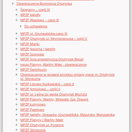
Obwieszczenia Burmistrza Olsztynka
Świętajny – część III
MPZP Jagiełły
MPZP Waplewo – czesc III
Do uchwalenia
MPZP ul. Grunwaldzka-czesc III
MPZP Olsztynek ul. Mrongowiusza – część V
MPZP Mierki
MPZP Jeziorna i Jagielly
MPZP Sosnowa
MPZP linia energetyczna Olsztynek-Biesal
mpzp Platyny, Warlity Małe - obwieszczenie
MPZP Świerkocin
Obwieszczenie w sprawie projektu zmiany mpzp m. Olsztynek
ul. Słoneczna
MPZP Lipowo Kurkowskie – czesc II
MPZP Jemiołowo – część II
MPZP ul. Leśna do węzła Olsztynek Wschód
MPZP Platyny, Warlity, Wigwałd, Gaj, Drwęck
MPZP Łutynowo
MPZP Pawłowo
MPZP Jagielly, Strazacka, Grunwaldzka, Mazurska, Warszawska
MPZP Platyny i Warlity Małe
MPZP Olsztynek ul. Poranna
MPZP Słoneczna