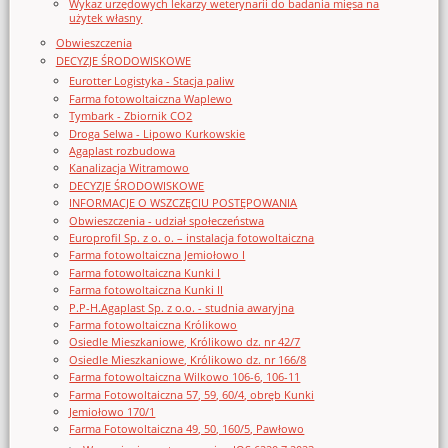
Wykaz urzędowych lekarzy weterynarii do badania mięsa na
użytek własny
Obwieszczenia
DECYZJE ŚRODOWISKOWE
Eurotter Logistyka - Stacja paliw
Farma fotowoltaiczna Waplewo
Tymbark - Zbiornik CO2
Droga Selwa - Lipowo Kurkowskie
Agaplast rozbudowa
Kanalizacja Witramowo
DECYZJE ŚRODOWISKOWE
INFORMACJE O WSZCZĘCIU POSTĘPOWANIA
Obwieszczenia - udział społeczeństwa
Europrofil Sp. z o. o. – instalacja fotowoltaiczna
Farma fotowoltaiczna Jemiołowo I
Farma fotowoltaiczna Kunki I
Farma fotowoltaiczna Kunki II
P.P-H.Agaplast Sp. z o.o. - studnia awaryjna
Farma fotowoltaiczna Królikowo
Osiedle Mieszkaniowe, Królikowo dz. nr 42/7
Osiedle Mieszkaniowe, Królikowo dz. nr 166/8
Farma fotowoltaiczna Wilkowo 106-6, 106-11
Farma Fotowoltaiczna 57, 59, 60/4, obręb Kunki
Jemiołowo 170/1
Farma Fotowoltaiczna 49, 50, 160/5, Pawłowo