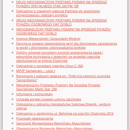
DRUGI NIEOGRANICZONY PRZETARG PISEMNY NA SPRZEDAŻ
POJAZDU SPECJALNEGO STAR 200 PM 18P
Ogłoszenie o otwartym naborze Partnera do wspólnego
przygotowania i realizacji projektu
DRUGI NIEOGRANICZONY PRZETARG PISEMNY NA SPRZEDAŻ
POJAZDU OSOBOWEGO FIAT DOBLO
NIEOGRANICZONY PRZETARG PISEMNY NA SPRZEDAŻ POJAZDU
OSOBOWEGO FIAT DOBLO
Instytut Meteorologii i Gospodarki Wodnej
Decyzja w sprawie zatwierdzenia taryf dla zbiorowego zaopatrzenia
w wodę i zbiorowego odprowadzania ścieków
Ogólny schemat procedury kontroli przestrzegania zasad i
warunków korzystania z zezwoleń na sprzedaż napojów
alkoholowych w gminie Olsztynek
Ogłoszenie o sprzedaży ciągnika Ursus C-360
MPZP Samagowo – czesc I
Rezygnacja z realizacji zadania pn. "Odkrycie tajemnic pomnika
Tannenbergu"
Nieograniczony Przetargu Pisemny Na Sprzedaż Pojazdu
Specjalnego Marki Star_200
Informacje i komunikaty
Uchwała projekt nowego ustroju szkolnego
Ogłoszenie o zebraniu mieszkańców Sołectwa Drwęck - wybory
sołtysa
Ogłoszenie o zamknięciu ul. Behringa na czas Dni Olsztynka 2016
Pozostałe obwieszczenia
Samorząd Województwa Warmińsko-Mazurskiego
Obwieszczenia Wojewody Warmińsko-Mazurskiego