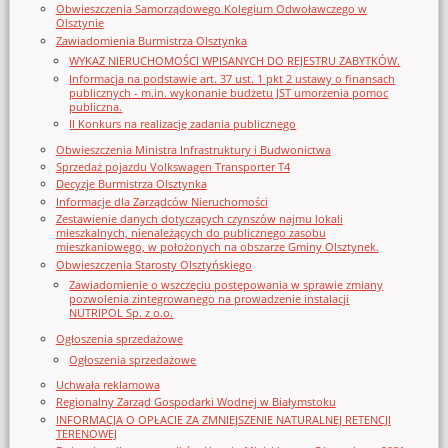
Obwieszczenia Samorządowego Kolegium Odwoławczego w
Olsztynie
Zawiadomienia Burmistrza Olsztynka
WYKAZ NIERUCHOMOŚCI WPISANYCH DO REJESTRU ZABYTKÓW.
Informacja na podstawie art. 37 ust. 1 pkt 2 ustawy o finansach
publicznych - m.in. wykonanie budżetu JST umorzenia pomoc
publiczna.
II Konkurs na realizację zadania publicznego
Obwieszczenia Ministra Infrastruktury i Budwonictwa
Sprzedaż pojazdu Volkswagen Transporter T4
Decyzje Burmistrza Olsztynka
Informacje dla Zarządców Nieruchomości
Zestawienie danych dotyczących czynszów najmu lokali
mieszkalnych, nienależących do publicznego zasobu
mieszkaniowego, w położonych na obszarze Gminy Olsztynek.
Obwieszczenia Starosty Olsztyńskiego
Zawiadomienie o wszczęciu postępowania w sprawie zmiany
pozwolenia zintegrowanego na prowadzenie instalacji
NUTRIPOL Sp. z o.o.
Ogłoszenia sprzedażowe
Ogłoszenia sprzedażowe
Uchwała reklamowa
Regionalny Zarząd Gospodarki Wodnej w Białymstoku
INFORMACJA O OPŁACIE ZA ZMNIEJSZENIE NATURALNEJ RETENCJI
TERENOWEJ