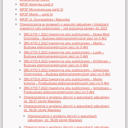
MPZP Ameryka-część II
MPZP Mrongowiusza-część VI
MPZP Mierki – część IV
MPZP ul. Grunwaldzka i Mazurska
Obwieszczenia w sprawach o warunki zabudowy i lokalizacji
inwestycji celu publicznego – rok wszczęcia sprawy do 2023
ZBG.6733.1.2022 Inwestycja celu publicznego – Nowa Wieś
Ostródzka – Budowa elektroenergetycznej sieci nn 0,4kV
ZBG.6733.2.2022 Inwestycja celu publicznego – Mańki –
Budowa elektroenergetycznej sieci nn 0,4kV
ZBG.6733.3.2022 Inwestycja celu publicznego – Lutek –
Budowa elektroenergetycznej sieci nn 0,4kV
ZBG.6733.4.2022 Inwestycja celu publicznego – Królikowo –
Budowa elektroenergetycznej sieci nn 0,4kV
ZBG.6733.5.2022 Inwestycja celu publicznego – Gąsiorowo
Olsztyneckie – Budowa elektroenergetycznej sieci nn 0,4kV
ZBG.6733.6.2022 Inwestycja celu publicznego – Mierki
kolonia – Przebudowa elektroenergetycznej sieci nn 0,4kV
ZBG.6733.7.2022 Inwestycja celu publicznego – Jemiołowo –
Przebudowa elektroenergetycznej sieci nn 0,4kV
Obwieszczenie o wydaniu decyzji o warunkach zabudowy,
dz. 36/27 obręb Waplewo
Obwieszczenie o wydaniu decyzji o warunkach zabudowy,
dz. 36/26 obręb Waplewo
Obwieszczenie o wydaniu decyzji o warunkach
zabudowy, dz. 36/26 obręb Waplewo
Obwieszczenie o wydaniu decyzji o warunkach zabudowy,