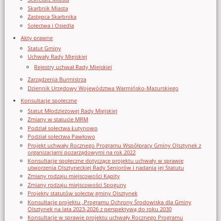
Skarbnik Miasta
Zastępca Skarbnika
Sołectwa i Osiedla
Akty prawne
Statut Gminy
Uchwały Rady Miejskiej
Rejestry uchwał Rady Miejskiej
Zarządzenia Burmistrza
Dziennik Urzędowy Województwa Warmińsko-Mazurskiego
Konsultacje społeczne
Statut Młodzieżowej Rady Miejskiej
Zmiany w statucie MRM
Podział sołectwa Łutynowo
Podział sołectwa Pawłowo
Projekt uchwały Rocznego Programu Współpracy Gminy Olsztynek z
organizacjami pozarządowymi na rok 2022
Konsultacje społeczne dotyczące projektu uchwały w sprawie
utworzenia Olsztyneckiej Rady Seniorów i nadania jej Statutu
Zmiany rodzaju miejscowości Kąpity
Zmiany rodzaju miejscowości Spoguny
Projekty statutów sołectw gminy Olsztynek
Konsultacje projektu „Programu Ochrony Środowiska dla Gminy
Olsztynek na lata 2023-2026 z perspektywą do roku 2030
Konsultacje w sprawie projektu uchwały Rocznego Programu