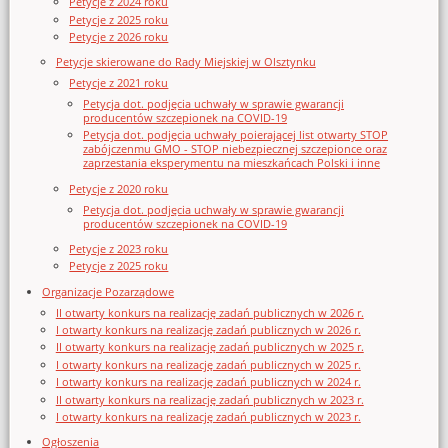
Petycje z 2024 roku
Petycje z 2025 roku
Petycje z 2026 roku
Petycje skierowane do Rady Miejskiej w Olsztynku
Petycje z 2021 roku
Petycja dot. podjęcia uchwały w sprawie gwarancji
producentów szczepionek na COVID-19
Petycja dot. podjęcia uchwały poierającej list otwarty STOP
zabójczenmu GMO - STOP niebezpiecznej szczepionce oraz
zaprzestania eksperymentu na mieszkańcach Polski i inne
Petycje z 2020 roku
Petycja dot. podjęcia uchwały w sprawie gwarancji
producentów szczepionek na COVID-19
Petycje z 2023 roku
Petycje z 2025 roku
Organizacje Pozarządowe
II otwarty konkurs na realizację zadań publicznych w 2026 r.
I otwarty konkurs na realizację zadań publicznych w 2026 r.
II otwarty konkurs na realizację zadań publicznych w 2025 r.
I otwarty konkurs na realizację zadań publicznych w 2025 r.
I otwarty konkurs na realizację zadań publicznych w 2024 r.
II otwarty konkurs na realizację zadań publicznych w 2023 r.
I otwarty konkurs na realizację zadań publicznych w 2023 r.
Ogłoszenia