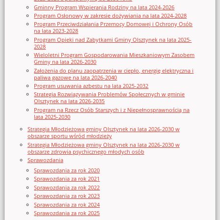
Gminny Program Wspierania Rodziny na lata 2024-2026
Program Osłonowy w zakresie dożywiania na lata 2024-2028
Program Przeciwdziałania Przemocy Domowej i Ochrony Osób
na lata 2023-2028
Program Opieki nad Zabytkami Gminy Olsztynek na lata 2025-
2028
Wieloletni Program Gospodarowania Mieszkaniowym Zasobem
Gminy na lata 2026-2030
Założenia do planu zaopatrzenia w ciepło, energię elektryczna i
paliwa gazowe na lata 2026-2040
Program usuwania azbestu na lata 2025-2032
Strategia Rozwiązywania Problemów Społecznych w gminie
Olsztynek na lata 2026-2035
Program na Rzecz Osób Starszych i z Niepełnosprawnością na
lata 2025-2030
Strategia Młodzieżowa gminy Olsztynek na lata 2026-2030 w
obszarze sportu wśród młodzieży
Strategia Młodzieżowa gminy Olsztynek na lata 2026-2030 w
obszarze zdrowia psychicznego młodych osób
Sprawozdania
Sprawozdania za rok 2020
Sprawozdania za rok 2021
Sprawozdania za rok 2022
Sprawozdania za rok 2023
Sprawozdania za rok 2024
Sprawozdania za rok 2025