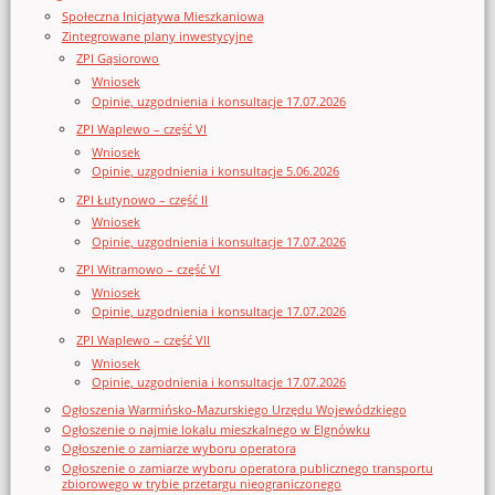
Społeczna Inicjatywa Mieszkaniowa
Zintegrowane plany inwestycyjne
ZPI Gąsiorowo
Wniosek
Opinie, uzgodnienia i konsultacje 17.07.2026
ZPI Waplewo – część VI
Wniosek
Opinie, uzgodnienia i konsultacje 5.06.2026
ZPI Łutynowo – część II
Wniosek
Opinie, uzgodnienia i konsultacje 17.07.2026
ZPI Witramowo – część VI
Wniosek
Opinie, uzgodnienia i konsultacje 17.07.2026
ZPI Waplewo – część VII
Wniosek
Opinie, uzgodnienia i konsultacje 17.07.2026
Ogłoszenia Warmińsko-Mazurskiego Urzędu Wojewódzkiego
Ogłoszenie o najmie lokalu mieszkalnego w Elgnówku
Ogłoszenie o zamiarze wyboru operatora
Ogłoszenie o zamiarze wyboru operatora publicznego transportu
zbiorowego w trybie przetargu nieograniczonego