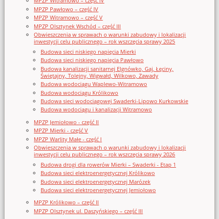
MPZP Witramowo – część IV
MPZP Pawłowo – część IV
MPZP Witramowo – część V
MPZP Olsztynek Wschód – część III
Obwieszczenia w sprawach o warunki zabudowy i lokalizacji
inwestycji celu publicznego – rok wszczęcia sprawy 2025
Budowa sieci niskiego napięcia Mierki
Budowa sieci niskiego napięcia Pawłowo
Budowa kanalizacji sanitarnej Elgnówko, Gaj, Łęciny,
Świętajny, Tolejny, Wigwałd, Wilkowo, Zawady
Budowa wodociągu Waplewo-Witramowo
Budowa wodociągu Królikowo
Budowa sieci wodociągowej Swaderki-Lipowo Kurkowskie
Budowa wodociągu i kanalizacji Witramowo
MPZP Jemiołowo - część II
MPZP Mierki - część V
MPZP Warlity Małe - część I
Obwieszczenia w sprawach o warunki zabudowy i lokalizacji
inwestycji celu publicznego – rok wszczęcia sprawy 2026
Budowa drogi dla rowerów Mierki – Swaderki - Etap 1
Budowa sieci elektroenergetycznej Królikowo
Budowa sieci elektroenergetycznej Marózek
Budowa sieci elektroenergetycznej Jemiołowo
MPZP Królikowo – część II
MPZP Olsztynek ul. Daszyńskiego – część III