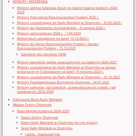
WYBORY I REFERENDA
Wybory sołtysa Sołectwa Zezuty w trakcie trwania kadencji 2024-
2029
Wybory Prezydenta Rzeczypospolitej Polskiej 2025 r.
Wybory uzupełniające do Rady Miejskiej w Olsztynku - 25.05.2025 r
Wybory do Parlamentu Europejskiego - 9 czerwca 2024 r.
Wybory samorządowe 2024 r. - 7.04.2024
Referendum zarządzone na dzień 15.10.2023 r.
Wybory do Sejmu Rzeczypospolitej Polskiej i Senatu
Rzeczypospolitej Polskiej - 15.10.2023
Szkolenie dla członków OKW
Wybory ławników sądów powszechnych na kadencję 2024-2027
Wybory uzupełniające do Rady Miejskiej w Olsztynku w okręgu
wyborczym nr 3 zarządzone na dzień 15 stycznia 2023 r.
Wybory uzupełniające do Rady Miejskiej w Olsztynku - 23.10.2022
Wybory Przedterminowe Burmistrza Olsztynka - 24.07.2022
Wybory sołtysów, rad sołeckich, przewodniczących osiedli i rad
osiedlowych 2024-2029
Ogłoszenia Biura Rady Miejskiej
Władze Gminy Olsztynek
Rada Miejska kadencja 2024-2029
Statut Gminy Olsztynek
Radni Rady Miejskiej w Olsztynku (w tym dyżury)
Sesje Rady Miejskiej w Olsztynku
I sesja - inauguracyjna