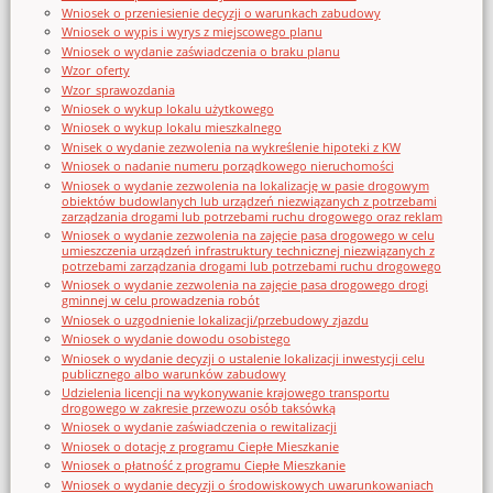
Wniosek o przeniesienie decyzji o warunkach zabudowy
Wniosek o wypis i wyrys z miejscowego planu
Wniosek o wydanie zaświadczenia o braku planu
Wzor_oferty
Wzor_sprawozdania
Wniosek o wykup lokalu użytkowego
Wniosek o wykup lokalu mieszkalnego
Wnisek o wydanie zezwolenia na wykreślenie hipoteki z KW
Wniosek o nadanie numeru porządkowego nieruchomości
Wniosek o wydanie zezwolenia na lokalizację w pasie drogowym
obiektów budowlanych lub urządzeń niezwiązanych z potrzebami
zarządzania drogami lub potrzebami ruchu drogowego oraz reklam
Wniosek o wydanie zezwolenia na zajęcie pasa drogowego w celu
umieszczenia urządzeń infrastruktury technicznej niezwiązanych z
potrzebami zarządzania drogami lub potrzebami ruchu drogowego
Wniosek o wydanie zezwolenia na zajęcie pasa drogowego drogi
gminnej w celu prowadzenia robót
Wniosek o uzgodnienie lokalizacji/przebudowy zjazdu
Wniosek o wydanie dowodu osobistego
Wniosek o wydanie decyzji o ustalenie lokalizacji inwestycji celu
publicznego albo warunków zabudowy
Udzielenia licencji na wykonywanie krajowego transportu
drogowego w zakresie przewozu osób taksówką
Wniosek o wydanie zaświadczenia o rewitalizacji
Wniosek o dotację z programu Ciepłe Mieszkanie
Wniosek o płatność z programu Ciepłe Mieszkanie
Wniosek o wydanie decyzji o środowiskowych uwarunkowaniach