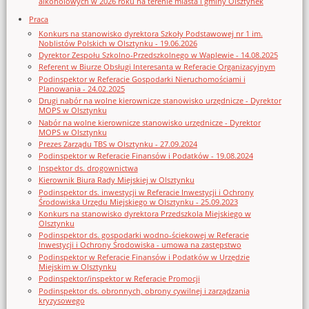
alkoholowych w 2026 roku na terenie miasta i gminy Olsztynek
Praca
Konkurs na stanowisko dyrektora Szkoły Podstawowej nr 1 im.
Noblistów Polskich w Olsztynku - 19.06.2026
Dyrektor Zespołu Szkolno-Przedszkolnego w Waplewie - 14.08.2025
Referent w Biurze Obsługi Interesanta w Referacie Organizacyjnym
Podinspektor w Referacie Gospodarki Nieruchomościami i
Planowania - 24.02.2025
Drugi nabór na wolne kierownicze stanowisko urzędnicze - Dyrektor
MOPS w Olsztynku
Nabór na wolne kierownicze stanowisko urzędnicze - Dyrektor
MOPS w Olsztynku
Prezes Zarządu TBS w Olsztynku - 27.09.2024
Podinspektor w Referacie Finansów i Podatków - 19.08.2024
Inspektor ds. drogownictwa
Kierownik Biura Rady Miejskiej w Olsztynku
Podinspektor ds. inwestycji w Referacie Inwestycji i Ochrony
Środowiska Urzędu Miejskiego w Olsztynku - 25.09.2023
Konkurs na stanowisko dyrektora Przedszkola Miejskiego w
Olsztynku
Podinspektor ds. gospodarki wodno-ściekowej w Referacie
Inwestycji i Ochrony Środowiska - umowa na zastępstwo
Podinspektor w Referacie Finansów i Podatków w Urzędzie
Miejskim w Olsztynku
Podinspektor/inspektor w Referacie Promocji
Podinspektor ds. obronnych, obrony cywilnej i zarządzania
kryzysowego