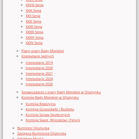
XXVIII Sesja
XXIX Sesja
XXX Sesja
XXXI Sesja
XXXII Sesja
XXXIII Sesja
XXXIV Sesja
XXXV Sesja
Plany pracy Rady Miejskiej
Interpelacje radnych
Interpelacje 2019
Interpelacje 2020
Interpelacje 2021
Interpelacje 2024
Interpelacje 2026
Sprawozdanie z pracy Rady Miejskiej w Olsztynku
Komisje Rady Miejskiej w Olsztynku
Komisja Rewizyjna
Komisja Gospodarki i Budżetu
Komisja Spraw Społecznych
Komisja Skarg, Wniosków i Petycji
Burmistrz Olsztynka
Zastępca Burmistrza Olsztynka
Sekretarz Miasta