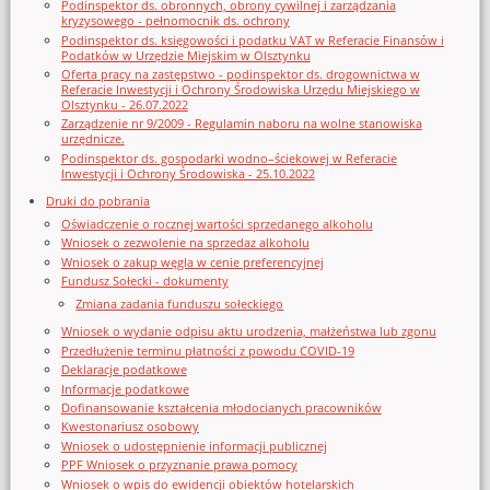
Podinspektor ds. obronnych, obrony cywilnej i zarządzania
kryzysowego - pełnomocnik ds. ochrony
Podinspektor ds. księgowości i podatku VAT w Referacie Finansów i
Podatków w Urzędzie Miejskim w Olsztynku
Oferta pracy na zastępstwo - podinspektor ds. drogownictwa w
Referacie Inwestycji i Ochrony Środowiska Urzędu Miejskiego w
Olsztynku - 26.07.2022
Zarządzenie nr 9/2009 - Regulamin naboru na wolne stanowiska
urzędnicze.
Podinspektor ds. gospodarki wodno–ściekowej w Referacie
Inwestycji i Ochrony Środowiska - 25.10.2022
Druki do pobrania
Oświadczenie o rocznej wartości sprzedanego alkoholu
Wniosek o zezwolenie na sprzedaz alkoholu
Wniosek o zakup węgla w cenie preferencyjnej
Fundusz Sołecki - dokumenty
Zmiana zadania funduszu sołeckiego
Wniosek o wydanie odpisu aktu urodzenia, małżeństwa lub zgonu
Przedłużenie terminu płatności z powodu COVID-19
Deklaracje podatkowe
Informacje podatkowe
Dofinansowanie kształcenia młodocianych pracowników
Kwestonariusz osobowy
Wniosek o udostępnienie informacji publicznej
PPF Wniosek o przyznanie prawa pomocy
Wniosek o wpis do ewidencji obiektów hotelarskich