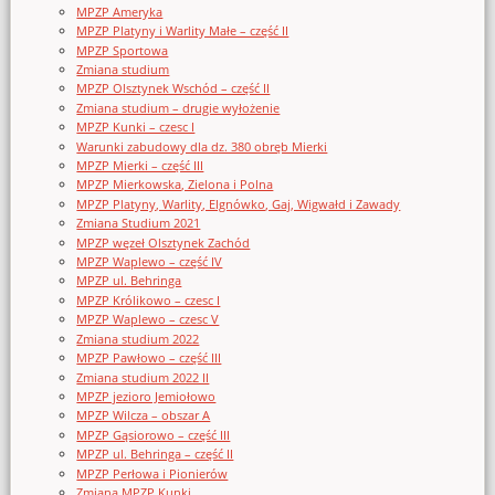
MPZP Ameryka
MPZP Platyny i Warlity Małe – część II
MPZP Sportowa
Zmiana studium
MPZP Olsztynek Wschód – część II
Zmiana studium – drugie wyłożenie
MPZP Kunki – czesc I
Warunki zabudowy dla dz. 380 obręb Mierki
MPZP Mierki – część III
MPZP Mierkowska, Zielona i Polna
MPZP Platyny, Warlity, Elgnówko, Gaj, Wigwałd i Zawady
Zmiana Studium 2021
MPZP węzeł Olsztynek Zachód
MPZP Waplewo – część IV
MPZP ul. Behringa
MPZP Królikowo – czesc I
MPZP Waplewo – czesc V
Zmiana studium 2022
MPZP Pawłowo – część III
Zmiana studium 2022 II
MPZP jezioro Jemiołowo
MPZP Wilcza – obszar A
MPZP Gąsiorowo – część III
MPZP ul. Behringa – część II
MPZP Perłowa i Pionierów
Zmiana MPZP Kunki