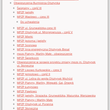
Obwieszczenia Burmistrza Olsztynka
Świętajny – część III
MPZP Jagiełły
MPZP Waplewo – czesc III
Do uchwalenia
MPZP ul. Grunwaldzka-czesc III
MPZP Olsztynek ul. Mrongowiusza – część V
MPZP Mierki
MPZP Jeziorna i Jagielly
MPZP Sosnowa
MPZP linia energetyczna Olsztynek-Biesal
mpzp Platyny, Warlity Małe - obwieszczenie
MPZP Świerkocin
Obwieszczenie w sprawie projektu zmiany mpzp m. Olsztynek
ul. Słoneczna
MPZP Lipowo Kurkowskie – czesc II
MPZP Jemiołowo – część II
MPZP ul. Leśna do węzła Olsztynek Wschód
MPZP Platyny, Warlity, Wigwałd, Gaj, Drwęck
MPZP Łutynowo
MPZP Pawłowo
MPZP Jagielly, Strazacka, Grunwaldzka, Mazurska, Warszawska
MPZP Platyny i Warlity Małe
MPZP Olsztynek ul. Poranna
MPZP Słoneczna