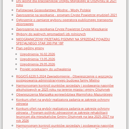
Dni wolne dla pracowników Urzędu Miejskiego w Olsztynku w 2021
roku
Państwowe Gospodarstwo Wodne - Wody Polskie
Zaproszenie na spotkanie - program Czyste Powietrze grudzień 2021
Ogłoszenie o zamiarze wyboru operatora publicznego transportu
zbiorowego
Zaproszenie na spotkania Czyste Powietrze Czyste Mieszkanie
Wybory do walnych zgromadzeń izb rolniczych
NIEOGRANICZONY PRZETARG PISEMNY NA SPRZEDAŻ POJAZDU
SPECJALNEGO STAR 200 PM 18P
Plan ogólny gminy
Uzgodnienia 16.02.2026
Uzgodnienia 13.05.2026
Uzgodnienia 29.05.2026
Projekt przekazany do uchwalenia
RGGIOŚ.6220.5.2024 Zawiadomienie - Obwieszczenie o wszczęciu
postępowania administracyjnego budowa farmy Mielno
Harmonogram kontroli punktów sprzedaży i podawania napojów
alkoholowych w 2025 roku na terenie miasta i gminy Olsztynek
Obwieszczenia Marszałka województwa Warmińsko-Mazurskiego
Konkurs ofert na wybór realizatora zadania w zakresie ochrony
zdrowia
Konkurs ofert na wybór realizatora zadania w zakresie ochrony
zdrowia - Program polityki zdrowotnej w zakresie rehabilitacji
leczniczej dla mieszkańców Gminy Olsztynek na lata 2025-2027 na
rok 2026
Harmonogram kontroli punktów sprzedaży i podawania napojów