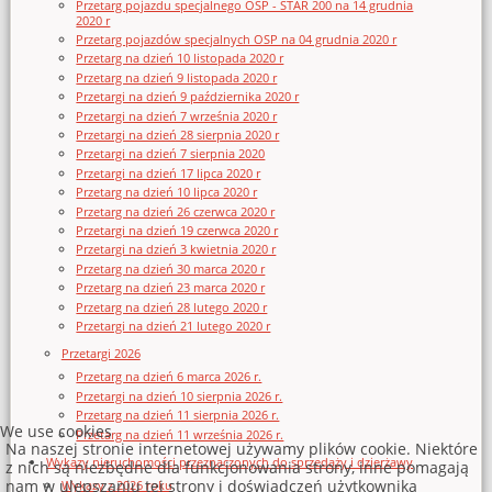
Przetarg pojazdu specjalnego OSP - STAR 200 na 14 grudnia
2020 r
Przetarg pojazdów specjalnych OSP na 04 grudnia 2020 r
Przetarg na dzień 10 listopada 2020 r
Przetarg na dzień 9 listopada 2020 r
Przetargi na dzień 9 października 2020 r
Przetargi na dzień 7 września 2020 r
Przetargi na dzień 28 sierpnia 2020 r
Przetargi na dzień 7 sierpnia 2020
Przetargi na dzień 17 lipca 2020 r
Przetarg na dzień 10 lipca 2020 r
Przetarg na dzień 26 czerwca 2020 r
Przetargi na dzień 19 czerwca 2020 r
Przetargi na dzień 3 kwietnia 2020 r
Przetarg na dzień 30 marca 2020 r
Przetarg na dzień 23 marca 2020 r
Przetarg na dzień 28 lutego 2020 r
Przetargi na dzień 21 lutego 2020 r
Przetargi 2026
Przetarg na dzień 6 marca 2026 r.
Przetargi na dzień 10 sierpnia 2026 r.
Przetarg na dzień 11 sierpnia 2026 r.
We use cookies
Przetarg na dzień 11 września 2026 r.
Na naszej stronie internetowej używamy plików cookie. Niektóre
Wykazy nieruchomości przeznaczonych do sprzedaży i dzierżawy
z nich są niezbędne dla funkcjonowania strony, inne pomagają
nam w ulepszaniu tej strony i doświadczeń użytkownika
Wykazy z 2026 roku