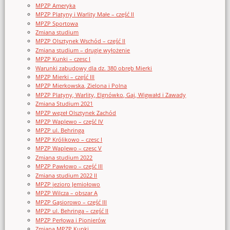
MPZP Ameryka
MPZP Platyny i Warlity Małe – część II
MPZP Sportowa
Zmiana studium
MPZP Olsztynek Wschód – część II
Zmiana studium – drugie wyłożenie
MPZP Kunki – czesc I
Warunki zabudowy dla dz. 380 obręb Mierki
MPZP Mierki – część III
MPZP Mierkowska, Zielona i Polna
MPZP Platyny, Warlity, Elgnówko, Gaj, Wigwałd i Zawady
Zmiana Studium 2021
MPZP węzeł Olsztynek Zachód
MPZP Waplewo – część IV
MPZP ul. Behringa
MPZP Królikowo – czesc I
MPZP Waplewo – czesc V
Zmiana studium 2022
MPZP Pawłowo – część III
Zmiana studium 2022 II
MPZP jezioro Jemiołowo
MPZP Wilcza – obszar A
MPZP Gąsiorowo – część III
MPZP ul. Behringa – część II
MPZP Perłowa i Pionierów
Zmiana MPZP Kunki