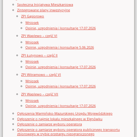
Społeczna Inicjatywa Mieszkaniowa
Zintegrowane plany inwestycyjne
ZPI Gąsiorowo
Wniosek
Opinie, uzgodnienia i konsultacje 17.07.2026
ZPI Waplewo – część VI
Wniosek
Opinie, uzgodnienia i konsultacje 5.06.2026
ZPI Łutynowo – część II
Wniosek
Opinie, uzgodnienia i konsultacje 17.07.2026
ZPI Witramowo – część VI
Wniosek
Opinie, uzgodnienia i konsultacje 17.07.2026
ZPI Waplewo – część VII
Wniosek
Opinie, uzgodnienia i konsultacje 17.07.2026
Ogłoszenia Warmińsko-Mazurskiego Urzędu Wojewódzkiego
Ogłoszenie o najmie lokalu mieszkalnego w Elgnówku
Ogłoszenie o zamiarze wyboru operatora
Ogłoszenie o zamiarze wyboru operatora publicznego transportu
zbiorowego w trybie przetargu nieograniczonego