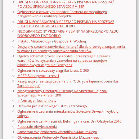
DRUGI NIEOGRANICZONY PRZETARG PISEMNY NA SPRZEDAŻ
POJAZDU SPECJALNEGO STAR 200 PM 18P
Ogłoszenie o otwartym naborze Partnera do wspólnego
przygotowania i realizacji projektu
DRUGI NIEOGRANICZONY PRZETARG PISEMNY NA SPRZEDAŻ
POJAZDU OSOBOWEGO FIAT DOBLO
NIEOGRANICZONY PRZETARG PISEMNY NA SPRZEDAŻ POJAZDU
OSOBOWEGO FIAT DOBLO
Instytut Meteorologii i Gospodarki Wodnej
Decyzja w sprawie zatwierdzenia taryf dla zbiorowego zaopatrzenia
w wodę i zbiorowego odprowadzania ścieków
Ogólny schemat procedury kontroli przestrzegania zasad i
warunków korzystania z zezwoleń na sprzedaż napojów
alkoholowych w gminie Olsztynek
Ogłoszenie o sprzedaży ciągnika Ursus C-360
MPZP Samagowo – czesc I
Rezygnacja z realizacji zadania pn. "Odkrycie tajemnic pomnika
Tannenbergu"
Nieograniczony Przetargu Pisemny Na Sprzedaż Pojazdu
Specjalnego Marki Star_200
Informacje i komunikaty
Uchwała projekt nowego ustroju szkolnego
Ogłoszenie o zebraniu mieszkańców Sołectwa Drwęck - wybory
sołtysa
Ogłoszenie o zamknięciu ul. Behringa na czas Dni Olsztynka 2016
Pozostałe obwieszczenia
Samorząd Województwa Warmińsko-Mazurskiego
Obwieszczenia Wojewody Warmińsko-Mazurskiego