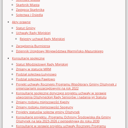
Skarbnik Miasta
Zastępca Skarbnika
Sołectwa i Osiedla
Akty prawne
Statut Gminy
Uchwały Rady Miejskiej
Rejestry uchwał Rady Miejskiej
Zarządzenia Burmistrza
Dziennik Urzędowy Województwa Warmińsko-Mazurskiego
Konsultacje społeczne
Statut Młodzieżowej Rady Miejskiej
Zmiany w statucie MRM
Podział sołectwa Łutynowo
Podział sołectwa Pawłowo
Projekt uchwały Rocznego Programu Współpracy Gminy Olsztynek z
organizacjami pozarządowymi na rok 2022
Konsultacje społeczne dotyczące projektu uchwały w sprawie
utworzenia Olsztyneckiej Rady Seniorów i nadania jej Statutu
Zmiany rodzaju miejscowości Kąpity
Zmiany rodzaju miejscowości Spoguny
Projekty statutów sołectw gminy Olsztynek
Konsultacje projektu „Programu Ochrony Środowiska dla Gminy
Olsztynek na lata 2023-2026 z perspektywą do roku 2030
Konsultacje w sprawie projektu uchwały Rocznego Programu