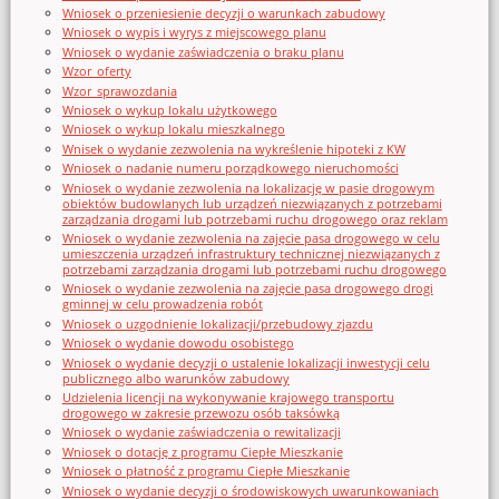
Wniosek o przeniesienie decyzji o warunkach zabudowy
Wniosek o wypis i wyrys z miejscowego planu
Wniosek o wydanie zaświadczenia o braku planu
Wzor_oferty
Wzor_sprawozdania
Wniosek o wykup lokalu użytkowego
Wniosek o wykup lokalu mieszkalnego
Wnisek o wydanie zezwolenia na wykreślenie hipoteki z KW
Wniosek o nadanie numeru porządkowego nieruchomości
Wniosek o wydanie zezwolenia na lokalizację w pasie drogowym
obiektów budowlanych lub urządzeń niezwiązanych z potrzebami
zarządzania drogami lub potrzebami ruchu drogowego oraz reklam
Wniosek o wydanie zezwolenia na zajęcie pasa drogowego w celu
umieszczenia urządzeń infrastruktury technicznej niezwiązanych z
potrzebami zarządzania drogami lub potrzebami ruchu drogowego
Wniosek o wydanie zezwolenia na zajęcie pasa drogowego drogi
gminnej w celu prowadzenia robót
Wniosek o uzgodnienie lokalizacji/przebudowy zjazdu
Wniosek o wydanie dowodu osobistego
Wniosek o wydanie decyzji o ustalenie lokalizacji inwestycji celu
publicznego albo warunków zabudowy
Udzielenia licencji na wykonywanie krajowego transportu
drogowego w zakresie przewozu osób taksówką
Wniosek o wydanie zaświadczenia o rewitalizacji
Wniosek o dotację z programu Ciepłe Mieszkanie
Wniosek o płatność z programu Ciepłe Mieszkanie
Wniosek o wydanie decyzji o środowiskowych uwarunkowaniach