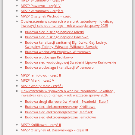
MPZP Witramowo – część IV
MPZP Pawłowo – część IV
MPZP Witramowo – część V
MPZP Olsztynek Wschód – część III
Obwieszczenia w sprawach o warunki zabudowy i lokalizacji
inwestycji celu publicznego – rok wszczęcia sprawy 2025
Budowa sieci niskiego napięcia Mierki
Budowa sieci niskiego napięcia Pawłowo
Budowa kanalizacji sanitarnej Elgnówko, Gaj, Łęciny,
Świętajny, Tolejny, Wigwałd, Wilkowo, Zawady
Budowa wodociągu Waplewo-Witramowo
Budowa wodociągu Królikowo
Budowa sieci wodociągowej Swaderki-Lipowo Kurkowskie
Budowa wodociągu i kanalizacji Witramowo
MPZP Jemiołowo - część II
MPZP Mierki - część V
MPZP Warlity Małe - część I
Obwieszczenia w sprawach o warunki zabudowy i lokalizacji
inwestycji celu publicznego – rok wszczęcia sprawy 2026
Budowa drogi dla rowerów Mierki – Swaderki - Etap 1
Budowa sieci elektroenergetycznej Królikowo
Budowa sieci elektroenergetycznej Marózek
Budowa sieci elektroenergetycznej Jemiołowo
MPZP Królikowo – część II
MPZP Olsztynek ul. Daszyńskiego – część III