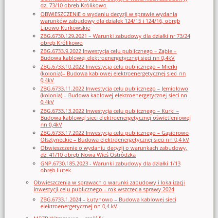
dz. 73/10 obręb Królikowo
OBWIESZCZENIE o wydaniu decyzji w sprawie wydania
warunków zabudowy dla działek 124/15 i 124/16, obręb
Lipowo Kurkowskie
ZBG.6730.129.2021 – Warunki zabudowy dla działki nr 73/24
obręb Królikowo
ZBG.6733.9.2022 Inwestycja celu publicznego – Ząbie –
Budowa kablowej elektroenergetycznej sieci nn 0,4kV
ZBG.6733.10.2022 Inwestycja celu publicznego – Mierki
(kolonia)– Budowa kablowej elektroenergetycznej sieci nn
0,4kV
ZBG.6733.11.2022 Inwestycja celu publicznego – Jemiołowo
(kolonia) – Budowa kablowej elektroenergetycznej sieci nn
0,4kV
ZBG.6733.13.2022 Inwestycja celu publicznego – Kurki –
Budowa kablowej sieci elektroenergetycznej oświetleniowej
nn 0,4kV
ZBG.6733.17.2022 Inwestycja celu publicznego – Gąsiorowo
Olsztyneckie – Budowa elektroenergetycznej sieci nn 0,4 kV
Obwieszczenie o wydaniu decyzji o warunkach zabudowy,
dz. 41/10 obręb Nowa Wieś Ostródzka
GNP.6730.185.2023 - Warunki zabudowy dla działki 1/13
obręb Lutek
Obwieszczenia w sprawach o warunki zabudowy i lokalizacji
inwestycji celu publicznego – rok wszczęcia sprawy 2024
ZBG.6733.1.2024 – Łutynowo – Budowa kablowej sieci
elektroenergetycznej nn 0,4 kV