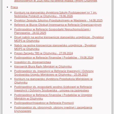
alkoholowych w 2026 roku na terenie miasta i gminy Olsztynek
Praca
Konkurs na stanowisko dyrektora Szkoły Podstawowej nr 1 im.
Noblistów Polskich w Olsztynku - 19.06.2026
Dyrektor Zespołu Szkolno-Przedszkolnego w Waplewie - 14.08.2025
Referent w Biurze Obsługi Interesanta w Referacie Organizacyjnym
Podinspektor w Referacie Gospodarki Nieruchomościami i
Planowania - 24.02.2025
Drugi nabór na wolne kierownicze stanowisko urzędnicze - Dyrektor
MOPS w Olsztynku
Nabór na wolne kierownicze stanowisko urzędnicze - Dyrektor
MOPS w Olsztynku
Prezes Zarządu TBS w Olsztynku - 27.09.2024
Podinspektor w Referacie Finansów i Podatków - 19.08.2024
Inspektor ds. drogownictwa
Kierownik Biura Rady Miejskiej w Olsztynku
Podinspektor ds. inwestycji w Referacie Inwestycji i Ochrony
Środowiska Urzędu Miejskiego w Olsztynku - 25.09.2023
Konkurs na stanowisko dyrektora Przedszkola Miejskiego w
Olsztynku
Podinspektor ds. gospodarki wodno-ściekowej w Referacie
Inwestycji i Ochrony Środowiska - umowa na zastępstwo
Podinspektor w Referacie Finansów i Podatków w Urzędzie
Miejskim w Olsztynku
Podinspektor/inspektor w Referacie Promocji
Podinspektor ds. obronnych, obrony cywilnej i zarządzania
kryzysowego