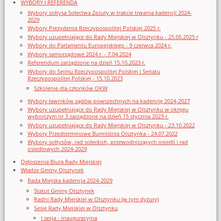
WYBORY I REFERENDA
Wybory sołtysa Sołectwa Zezuty w trakcie trwania kadencji 2024-
2029
Wybory Prezydenta Rzeczypospolitej Polskiej 2025 r.
Wybory uzupełniające do Rady Miejskiej w Olsztynku - 25.05.2025 r
Wybory do Parlamentu Europejskiego - 9 czerwca 2024 r.
Wybory samorządowe 2024 r. - 7.04.2024
Referendum zarządzone na dzień 15.10.2023 r.
Wybory do Sejmu Rzeczypospolitej Polskiej i Senatu
Rzeczypospolitej Polskiej - 15.10.2023
Szkolenie dla członków OKW
Wybory ławników sądów powszechnych na kadencję 2024-2027
Wybory uzupełniające do Rady Miejskiej w Olsztynku w okręgu
wyborczym nr 3 zarządzone na dzień 15 stycznia 2023 r.
Wybory uzupełniające do Rady Miejskiej w Olsztynku - 23.10.2022
Wybory Przedterminowe Burmistrza Olsztynka - 24.07.2022
Wybory sołtysów, rad sołeckich, przewodniczących osiedli i rad
osiedlowych 2024-2029
Ogłoszenia Biura Rady Miejskiej
Władze Gminy Olsztynek
Rada Miejska kadencja 2024-2029
Statut Gminy Olsztynek
Radni Rady Miejskiej w Olsztynku (w tym dyżury)
Sesje Rady Miejskiej w Olsztynku
I sesja - inauguracyjna