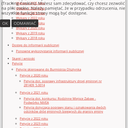
(Tracking Cookies). Możesz sam zdecydować, czy chcesz zezwolić
Wykazy z 2025 roku
na pliki cookie. Należy pamiętać, że w przypadku odrzucenia, nie
Wykazy z 2024 roku
wszystkie funkcje strony mogą być dostępne.
Wykazy z 2023 roku
Wykazy z 2022 roku
OK
ODMAWIAĆ
Wykazy z 2021 roku
Wykazy z 2020 roku
Wykazy z 2019 roku
Wykazy z 2018 roku
Dostęp do informacji publicznej
Ponowne wykorzystanie informacji publicznej
Skargi i wnioski
Petycje
Petycje skierowane do Burmistrza Olsztynka
Petycje z 2020 roku
Petycja dot. poprawy infrastruktury drogi gminnej nr
281409_5.0014
Petycje z 2021 roku
Petycja dot. konkursu: Rodzinne Miejsce Zabaw -
Podwórko NIVEA
Petycja dotycząca poprawy stanu i oznakowania dwóch
odcinków dróg gminnych biegących do granicy gminy
Petycje z 2022 roku
Petycje z 2023 roku