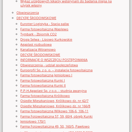
Wykaz urzędowych lekarzy weterynarii do badania mięsa na
użytek własny
Obwieszczenia
DECYZJE ŚRODOWISKOWE
Eurotter Logistyka - Stacja paliw
Farma fotowoltaiczna Waplewo
Tymbark - Zbiornik CO2
Droga Selwa - Lipowo Kurkowskie
Agaplast rozbudowa
Kanalizacja Witramowo
DECYZJE ŚRODOWISKOWE
INFORMACJE O WSZCZĘCIU POSTĘPOWANIA
Obwieszczenia - udział społeczeństwa
Europrofil Sp. z o. o. – instalacja fotowoltaiczna
Farma fotowoltaiczna Jemiołowo I
Farma fotowoltaiczna Kunki I
Farma fotowoltaiczna Kunki II
P.P-H.Agaplast Sp. z o.o. - studnia awaryjna
Farma fotowoltaiczna Królikowo
Osiedle Mieszkaniowe, Królikowo dz. nr 42/7
Osiedle Mieszkaniowe, Królikowo dz. nr 166/8
Farma fotowoltaiczna Wilkowo 106-6, 106-11
Farma Fotowoltaiczna 57, 59, 60/4, obręb Kunki
Jemiołowo 170/1
Farma Fotowoltaiczna 49, 50, 160/5, Pawłowo