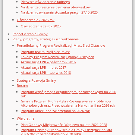
Pierwsze oświadczenie radnego
Na dzień zaprzestania pełnienia obowiązków
Na dzień rozwiązania stosunku pracy - 27.10.2025
Oświadczenia - 2026 rok
Oświadczenia za rok 2025
Raport o stanie Gminy
Plany, programy, strategie i ich wykonanie
Ponadlokalny Program Rewitalizacji Miast Sieci Cittaslow
Program rewitalizacji sieci miast
Lokalny Program Rewitalizacji gminy Olsztynek
Aktualizacja LPR – październik 2016
Aktualizacja LPR – lipiec 2017
Aktualizacja LPR – czerwiec 2018
Strategia Rozwoju Gminy
Roczne
Program współpracy z organizacjami pozarządowymi na 2026
rok
Gminny Program Profilaktyki i Rozwiązywania Problemów
Alkoholowych oraz Przeciwdziałania Narkomanii na 2026 rok
Program opieki nad zwierzętami na 2026 rok
Wieloletnie
Plan Odnowy Miejscowości Waplewo na lata 2021-2028
Program Ochrony Środowiska dla Gminy Olsztynek na lata
2023-2026 z perspektywą do 2030 roku