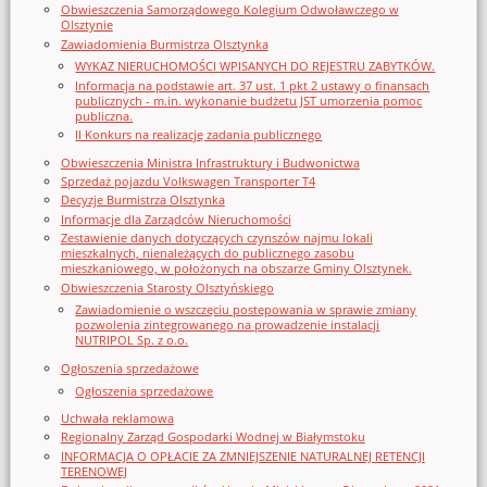
Obwieszczenia Samorządowego Kolegium Odwoławczego w
Olsztynie
Zawiadomienia Burmistrza Olsztynka
WYKAZ NIERUCHOMOŚCI WPISANYCH DO REJESTRU ZABYTKÓW.
Informacja na podstawie art. 37 ust. 1 pkt 2 ustawy o finansach
publicznych - m.in. wykonanie budżetu JST umorzenia pomoc
publiczna.
II Konkurs na realizację zadania publicznego
Obwieszczenia Ministra Infrastruktury i Budwonictwa
Sprzedaż pojazdu Volkswagen Transporter T4
Decyzje Burmistrza Olsztynka
Informacje dla Zarządców Nieruchomości
Zestawienie danych dotyczących czynszów najmu lokali
mieszkalnych, nienależących do publicznego zasobu
mieszkaniowego, w położonych na obszarze Gminy Olsztynek.
Obwieszczenia Starosty Olsztyńskiego
Zawiadomienie o wszczęciu postępowania w sprawie zmiany
pozwolenia zintegrowanego na prowadzenie instalacji
NUTRIPOL Sp. z o.o.
Ogłoszenia sprzedażowe
Ogłoszenia sprzedażowe
Uchwała reklamowa
Regionalny Zarząd Gospodarki Wodnej w Białymstoku
INFORMACJA O OPŁACIE ZA ZMNIEJSZENIE NATURALNEJ RETENCJI
TERENOWEJ