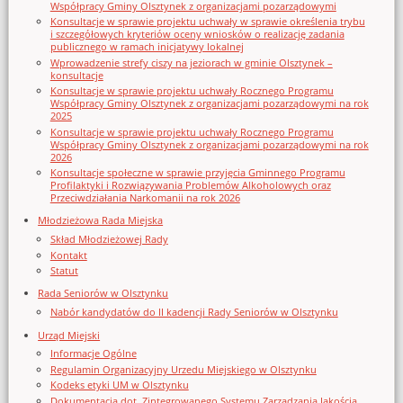
Współpracy Gminy Olsztynek z organizacjami pozarządowymi
Konsultacje w sprawie projektu uchwały w sprawie określenia trybu
i szczegółowych kryteriów oceny wniosków o realizację zadania
publicznego w ramach inicjatywy lokalnej
Wprowadzenie strefy ciszy na jeziorach w gminie Olsztynek –
konsultacje
Konsultacje w sprawie projektu uchwały Rocznego Programu
Współpracy Gminy Olsztynek z organizacjami pozarządowymi na rok
2025
Konsultacje w sprawie projektu uchwały Rocznego Programu
Współpracy Gminy Olsztynek z organizacjami pozarządowymi na rok
2026
Konsultacje społeczne w sprawie przyjęcia Gminnego Programu
Profilaktyki i Rozwiązywania Problemów Alkoholowych oraz
Przeciwdziałania Narkomanii na rok 2026
Młodzieżowa Rada Miejska
Skład Młodzieżowej Rady
Kontakt
Statut
Rada Seniorów w Olsztynku
Nabór kandydatów do II kadencji Rady Seniorów w Olsztynku
Urząd Miejski
Informacje Ogólne
Regulamin Organizacyjny Urzedu Miejskiego w Olsztynku
Kodeks etyki UM w Olsztynku
Dokumentacja dot. Zintegrowanego Systemu Zarządzania Jakością