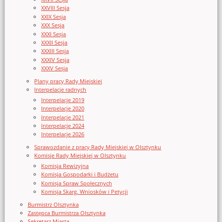
XXVIII Sesja
XXIX Sesja
XXX Sesja
XXXI Sesja
XXXII Sesja
XXXIII Sesja
XXXIV Sesja
XXXV Sesja
Plany pracy Rady Miejskiej
Interpelacje radnych
Interpelacje 2019
Interpelacje 2020
Interpelacje 2021
Interpelacje 2024
Interpelacje 2026
Sprawozdanie z pracy Rady Miejskiej w Olsztynku
Komisje Rady Miejskiej w Olsztynku
Komisja Rewizyjna
Komisja Gospodarki i Budżetu
Komisja Spraw Społecznych
Komisja Skarg, Wniosków i Petycji
Burmistrz Olsztynka
Zastępca Burmistrza Olsztynka
Sekretarz Miasta