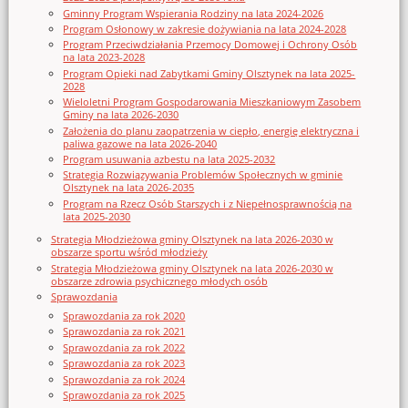
Gminny Program Wspierania Rodziny na lata 2024-2026
Program Osłonowy w zakresie dożywiania na lata 2024-2028
Program Przeciwdziałania Przemocy Domowej i Ochrony Osób
na lata 2023-2028
Program Opieki nad Zabytkami Gminy Olsztynek na lata 2025-
2028
Wieloletni Program Gospodarowania Mieszkaniowym Zasobem
Gminy na lata 2026-2030
Założenia do planu zaopatrzenia w ciepło, energię elektryczna i
paliwa gazowe na lata 2026-2040
Program usuwania azbestu na lata 2025-2032
Strategia Rozwiązywania Problemów Społecznych w gminie
Olsztynek na lata 2026-2035
Program na Rzecz Osób Starszych i z Niepełnosprawnością na
lata 2025-2030
Strategia Młodzieżowa gminy Olsztynek na lata 2026-2030 w
obszarze sportu wśród młodzieży
Strategia Młodzieżowa gminy Olsztynek na lata 2026-2030 w
obszarze zdrowia psychicznego młodych osób
Sprawozdania
Sprawozdania za rok 2020
Sprawozdania za rok 2021
Sprawozdania za rok 2022
Sprawozdania za rok 2023
Sprawozdania za rok 2024
Sprawozdania za rok 2025