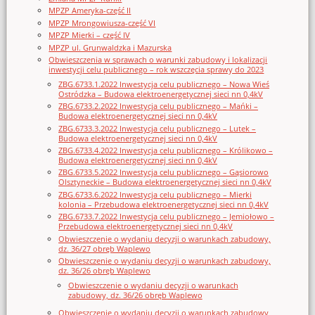
MPZP Ameryka-część II
MPZP Mrongowiusza-część VI
MPZP Mierki – część IV
MPZP ul. Grunwaldzka i Mazurska
Obwieszczenia w sprawach o warunki zabudowy i lokalizacji
inwestycji celu publicznego – rok wszczęcia sprawy do 2023
ZBG.6733.1.2022 Inwestycja celu publicznego – Nowa Wieś
Ostródzka – Budowa elektroenergetycznej sieci nn 0,4kV
ZBG.6733.2.2022 Inwestycja celu publicznego – Mańki –
Budowa elektroenergetycznej sieci nn 0,4kV
ZBG.6733.3.2022 Inwestycja celu publicznego – Lutek –
Budowa elektroenergetycznej sieci nn 0,4kV
ZBG.6733.4.2022 Inwestycja celu publicznego – Królikowo –
Budowa elektroenergetycznej sieci nn 0,4kV
ZBG.6733.5.2022 Inwestycja celu publicznego – Gąsiorowo
Olsztyneckie – Budowa elektroenergetycznej sieci nn 0,4kV
ZBG.6733.6.2022 Inwestycja celu publicznego – Mierki
kolonia – Przebudowa elektroenergetycznej sieci nn 0,4kV
ZBG.6733.7.2022 Inwestycja celu publicznego – Jemiołowo –
Przebudowa elektroenergetycznej sieci nn 0,4kV
Obwieszczenie o wydaniu decyzji o warunkach zabudowy,
dz. 36/27 obręb Waplewo
Obwieszczenie o wydaniu decyzji o warunkach zabudowy,
dz. 36/26 obręb Waplewo
Obwieszczenie o wydaniu decyzji o warunkach
zabudowy, dz. 36/26 obręb Waplewo
Obwieszczenie o wydaniu decyzji o warunkach zabudowy,