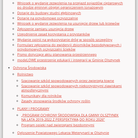
Wniosek o wydanie zezwolenia na przejazd pojazdów ciężarowych
po drodze gminnej objętej ograniczeniem tonażowym
Dotacje do budowy studni głębinowych
Dotacje na przydomowe oczyszczalnie
Wniosek o wydanie zezwolenia na usunięcie drzew lub krzewów
Zgłoszenie zamiaru usunięcia drzew
Uzgodnienie zasad korzystania z przystanków
Wydanie opinii na wykorzystanie dróg w sposób szczególny
Formularz zgłoszenia do ewidencji zbiorników bezodpływowych i
przydomowych oczyszczalni ścieków
Pismo dotyczące aktu planowania przestrzennego
modeLOWE przestrzenie edukacji i integracji w Gminie Olsztynek
Ochrona Środowiska
Rolnictwo
Szacowanie szkód spowodowanych przez zwierzęta łowne
Szacowanie szkód spowodowanych niekorzystnymi zjawiskami
atmosferycznymi
Komunikaty dla rolników
Zasady stosowania środków ochrony roślin
PLANY I PROGRAMY
„PROGRAM OCHRONY ŚRODOWISKA DLA GMINY OLSZTYNEK
NA LATA 2019-2022 Z PERSPEKTYWĄ DO ROKU 2026”
Program opieki nad zwierzętami bezdomnymi
Ogloszenie Powiatowego Lekarza Weterynarii w Olsztynie