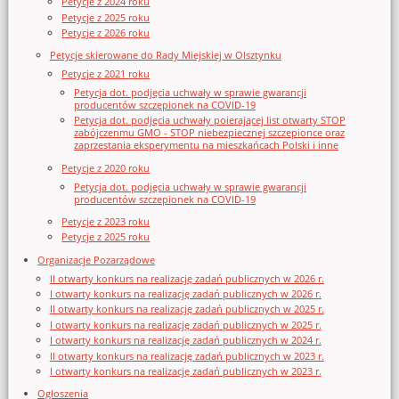
Petycje z 2024 roku
Petycje z 2025 roku
Petycje z 2026 roku
Petycje skierowane do Rady Miejskiej w Olsztynku
Petycje z 2021 roku
Petycja dot. podjęcia uchwały w sprawie gwarancji
producentów szczepionek na COVID-19
Petycja dot. podjęcia uchwały poierającej list otwarty STOP
zabójczenmu GMO - STOP niebezpiecznej szczepionce oraz
zaprzestania eksperymentu na mieszkańcach Polski i inne
Petycje z 2020 roku
Petycja dot. podjęcia uchwały w sprawie gwarancji
producentów szczepionek na COVID-19
Petycje z 2023 roku
Petycje z 2025 roku
Organizacje Pozarządowe
II otwarty konkurs na realizację zadań publicznych w 2026 r.
I otwarty konkurs na realizację zadań publicznych w 2026 r.
II otwarty konkurs na realizację zadań publicznych w 2025 r.
I otwarty konkurs na realizację zadań publicznych w 2025 r.
I otwarty konkurs na realizację zadań publicznych w 2024 r.
II otwarty konkurs na realizację zadań publicznych w 2023 r.
I otwarty konkurs na realizację zadań publicznych w 2023 r.
Ogłoszenia