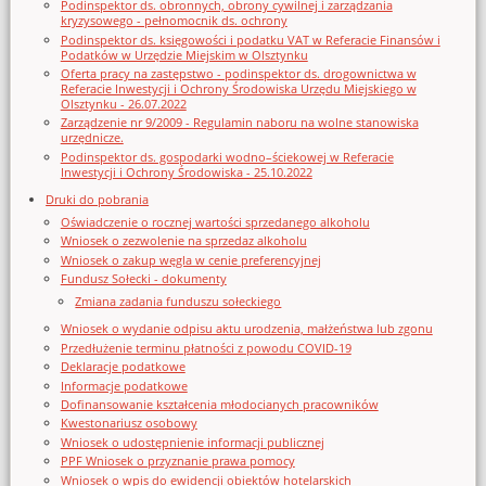
Podinspektor ds. obronnych, obrony cywilnej i zarządzania
kryzysowego - pełnomocnik ds. ochrony
Podinspektor ds. księgowości i podatku VAT w Referacie Finansów i
Podatków w Urzędzie Miejskim w Olsztynku
Oferta pracy na zastępstwo - podinspektor ds. drogownictwa w
Referacie Inwestycji i Ochrony Środowiska Urzędu Miejskiego w
Olsztynku - 26.07.2022
Zarządzenie nr 9/2009 - Regulamin naboru na wolne stanowiska
urzędnicze.
Podinspektor ds. gospodarki wodno–ściekowej w Referacie
Inwestycji i Ochrony Środowiska - 25.10.2022
Druki do pobrania
Oświadczenie o rocznej wartości sprzedanego alkoholu
Wniosek o zezwolenie na sprzedaz alkoholu
Wniosek o zakup węgla w cenie preferencyjnej
Fundusz Sołecki - dokumenty
Zmiana zadania funduszu sołeckiego
Wniosek o wydanie odpisu aktu urodzenia, małżeństwa lub zgonu
Przedłużenie terminu płatności z powodu COVID-19
Deklaracje podatkowe
Informacje podatkowe
Dofinansowanie kształcenia młodocianych pracowników
Kwestonariusz osobowy
Wniosek o udostępnienie informacji publicznej
PPF Wniosek o przyznanie prawa pomocy
Wniosek o wpis do ewidencji obiektów hotelarskich