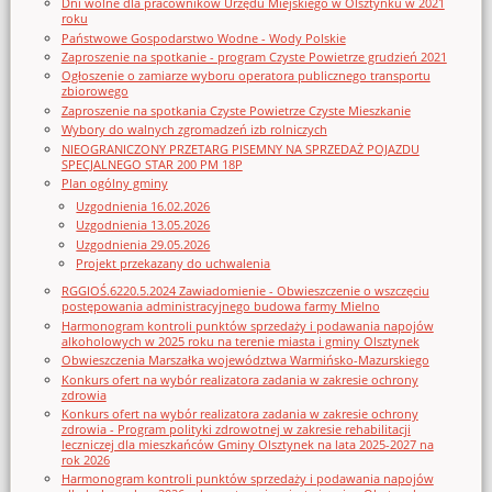
Dni wolne dla pracowników Urzędu Miejskiego w Olsztynku w 2021
roku
Państwowe Gospodarstwo Wodne - Wody Polskie
Zaproszenie na spotkanie - program Czyste Powietrze grudzień 2021
Ogłoszenie o zamiarze wyboru operatora publicznego transportu
zbiorowego
Zaproszenie na spotkania Czyste Powietrze Czyste Mieszkanie
Wybory do walnych zgromadzeń izb rolniczych
NIEOGRANICZONY PRZETARG PISEMNY NA SPRZEDAŻ POJAZDU
SPECJALNEGO STAR 200 PM 18P
Plan ogólny gminy
Uzgodnienia 16.02.2026
Uzgodnienia 13.05.2026
Uzgodnienia 29.05.2026
Projekt przekazany do uchwalenia
RGGIOŚ.6220.5.2024 Zawiadomienie - Obwieszczenie o wszczęciu
postępowania administracyjnego budowa farmy Mielno
Harmonogram kontroli punktów sprzedaży i podawania napojów
alkoholowych w 2025 roku na terenie miasta i gminy Olsztynek
Obwieszczenia Marszałka województwa Warmińsko-Mazurskiego
Konkurs ofert na wybór realizatora zadania w zakresie ochrony
zdrowia
Konkurs ofert na wybór realizatora zadania w zakresie ochrony
zdrowia - Program polityki zdrowotnej w zakresie rehabilitacji
leczniczej dla mieszkańców Gminy Olsztynek na lata 2025-2027 na
rok 2026
Harmonogram kontroli punktów sprzedaży i podawania napojów