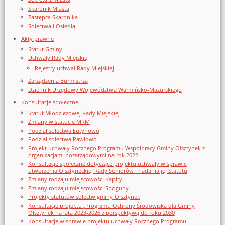
Skarbnik Miasta
Zastępca Skarbnika
Sołectwa i Osiedla
Akty prawne
Statut Gminy
Uchwały Rady Miejskiej
Rejestry uchwał Rady Miejskiej
Zarządzenia Burmistrza
Dziennik Urzędowy Województwa Warmińsko-Mazurskiego
Konsultacje społeczne
Statut Młodzieżowej Rady Miejskiej
Zmiany w statucie MRM
Podział sołectwa Łutynowo
Podział sołectwa Pawłowo
Projekt uchwały Rocznego Programu Współpracy Gminy Olsztynek z
organizacjami pozarządowymi na rok 2022
Konsultacje społeczne dotyczące projektu uchwały w sprawie
utworzenia Olsztyneckiej Rady Seniorów i nadania jej Statutu
Zmiany rodzaju miejscowości Kąpity
Zmiany rodzaju miejscowości Spoguny
Projekty statutów sołectw gminy Olsztynek
Konsultacje projektu „Programu Ochrony Środowiska dla Gminy
Olsztynek na lata 2023-2026 z perspektywą do roku 2030
Konsultacje w sprawie projektu uchwały Rocznego Programu