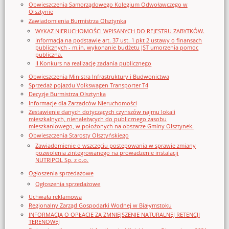
Obwieszczenia Samorządowego Kolegium Odwoławczego w
Olsztynie
Zawiadomienia Burmistrza Olsztynka
WYKAZ NIERUCHOMOŚCI WPISANYCH DO REJESTRU ZABYTKÓW.
Informacja na podstawie art. 37 ust. 1 pkt 2 ustawy o finansach
publicznych - m.in. wykonanie budżetu JST umorzenia pomoc
publiczna.
II Konkurs na realizację zadania publicznego
Obwieszczenia Ministra Infrastruktury i Budwonictwa
Sprzedaż pojazdu Volkswagen Transporter T4
Decyzje Burmistrza Olsztynka
Informacje dla Zarządców Nieruchomości
Zestawienie danych dotyczących czynszów najmu lokali
mieszkalnych, nienależących do publicznego zasobu
mieszkaniowego, w położonych na obszarze Gminy Olsztynek.
Obwieszczenia Starosty Olsztyńskiego
Zawiadomienie o wszczęciu postępowania w sprawie zmiany
pozwolenia zintegrowanego na prowadzenie instalacji
NUTRIPOL Sp. z o.o.
Ogłoszenia sprzedażowe
Ogłoszenia sprzedażowe
Uchwała reklamowa
Regionalny Zarząd Gospodarki Wodnej w Białymstoku
INFORMACJA O OPŁACIE ZA ZMNIEJSZENIE NATURALNEJ RETENCJI
TERENOWEJ