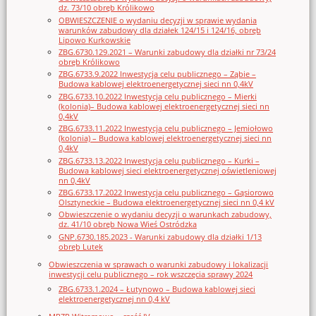
dz. 73/10 obręb Królikowo
OBWIESZCZENIE o wydaniu decyzji w sprawie wydania
warunków zabudowy dla działek 124/15 i 124/16, obręb
Lipowo Kurkowskie
ZBG.6730.129.2021 – Warunki zabudowy dla działki nr 73/24
obręb Królikowo
ZBG.6733.9.2022 Inwestycja celu publicznego – Ząbie –
Budowa kablowej elektroenergetycznej sieci nn 0,4kV
ZBG.6733.10.2022 Inwestycja celu publicznego – Mierki
(kolonia)– Budowa kablowej elektroenergetycznej sieci nn
0,4kV
ZBG.6733.11.2022 Inwestycja celu publicznego – Jemiołowo
(kolonia) – Budowa kablowej elektroenergetycznej sieci nn
0,4kV
ZBG.6733.13.2022 Inwestycja celu publicznego – Kurki –
Budowa kablowej sieci elektroenergetycznej oświetleniowej
nn 0,4kV
ZBG.6733.17.2022 Inwestycja celu publicznego – Gąsiorowo
Olsztyneckie – Budowa elektroenergetycznej sieci nn 0,4 kV
Obwieszczenie o wydaniu decyzji o warunkach zabudowy,
dz. 41/10 obręb Nowa Wieś Ostródzka
GNP.6730.185.2023 - Warunki zabudowy dla działki 1/13
obręb Lutek
Obwieszczenia w sprawach o warunki zabudowy i lokalizacji
inwestycji celu publicznego – rok wszczęcia sprawy 2024
ZBG.6733.1.2024 – Łutynowo – Budowa kablowej sieci
elektroenergetycznej nn 0,4 kV