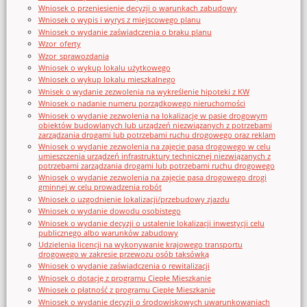
Wniosek o przeniesienie decyzji o warunkach zabudowy
Wniosek o wypis i wyrys z miejscowego planu
Wniosek o wydanie zaświadczenia o braku planu
Wzor_oferty
Wzor_sprawozdania
Wniosek o wykup lokalu użytkowego
Wniosek o wykup lokalu mieszkalnego
Wnisek o wydanie zezwolenia na wykreślenie hipoteki z KW
Wniosek o nadanie numeru porządkowego nieruchomości
Wniosek o wydanie zezwolenia na lokalizację w pasie drogowym
obiektów budowlanych lub urządzeń niezwiązanych z potrzebami
zarządzania drogami lub potrzebami ruchu drogowego oraz reklam
Wniosek o wydanie zezwolenia na zajęcie pasa drogowego w celu
umieszczenia urządzeń infrastruktury technicznej niezwiązanych z
potrzebami zarządzania drogami lub potrzebami ruchu drogowego
Wniosek o wydanie zezwolenia na zajęcie pasa drogowego drogi
gminnej w celu prowadzenia robót
Wniosek o uzgodnienie lokalizacji/przebudowy zjazdu
Wniosek o wydanie dowodu osobistego
Wniosek o wydanie decyzji o ustalenie lokalizacji inwestycji celu
publicznego albo warunków zabudowy
Udzielenia licencji na wykonywanie krajowego transportu
drogowego w zakresie przewozu osób taksówką
Wniosek o wydanie zaświadczenia o rewitalizacji
Wniosek o dotację z programu Ciepłe Mieszkanie
Wniosek o płatność z programu Ciepłe Mieszkanie
Wniosek o wydanie decyzji o środowiskowych uwarunkowaniach