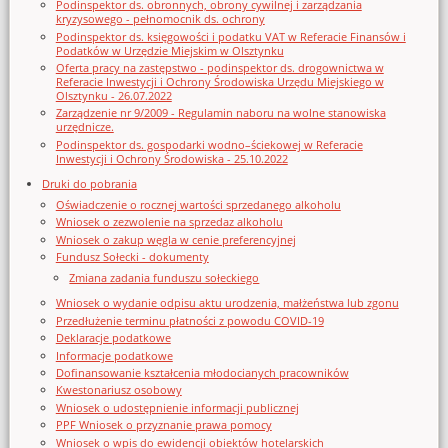
Podinspektor ds. obronnych, obrony cywilnej i zarządzania
kryzysowego - pełnomocnik ds. ochrony
Podinspektor ds. księgowości i podatku VAT w Referacie Finansów i
Podatków w Urzędzie Miejskim w Olsztynku
Oferta pracy na zastępstwo - podinspektor ds. drogownictwa w
Referacie Inwestycji i Ochrony Środowiska Urzędu Miejskiego w
Olsztynku - 26.07.2022
Zarządzenie nr 9/2009 - Regulamin naboru na wolne stanowiska
urzędnicze.
Podinspektor ds. gospodarki wodno–ściekowej w Referacie
Inwestycji i Ochrony Środowiska - 25.10.2022
Druki do pobrania
Oświadczenie o rocznej wartości sprzedanego alkoholu
Wniosek o zezwolenie na sprzedaz alkoholu
Wniosek o zakup węgla w cenie preferencyjnej
Fundusz Sołecki - dokumenty
Zmiana zadania funduszu sołeckiego
Wniosek o wydanie odpisu aktu urodzenia, małżeństwa lub zgonu
Przedłużenie terminu płatności z powodu COVID-19
Deklaracje podatkowe
Informacje podatkowe
Dofinansowanie kształcenia młodocianych pracowników
Kwestonariusz osobowy
Wniosek o udostępnienie informacji publicznej
PPF Wniosek o przyznanie prawa pomocy
Wniosek o wpis do ewidencji obiektów hotelarskich