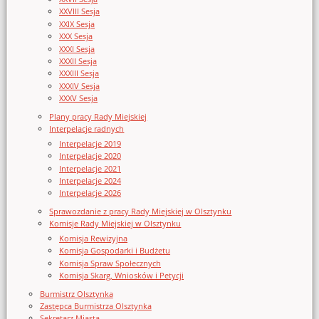
XXVIII Sesja
XXIX Sesja
XXX Sesja
XXXI Sesja
XXXII Sesja
XXXIII Sesja
XXXIV Sesja
XXXV Sesja
Plany pracy Rady Miejskiej
Interpelacje radnych
Interpelacje 2019
Interpelacje 2020
Interpelacje 2021
Interpelacje 2024
Interpelacje 2026
Sprawozdanie z pracy Rady Miejskiej w Olsztynku
Komisje Rady Miejskiej w Olsztynku
Komisja Rewizyjna
Komisja Gospodarki i Budżetu
Komisja Spraw Społecznych
Komisja Skarg, Wniosków i Petycji
Burmistrz Olsztynka
Zastępca Burmistrza Olsztynka
Sekretarz Miasta