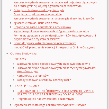
Wniosek o wydanie zezwolenia na przejazd pojazdów ciężarowych
po drodze gminnej objętej ograniczeniem tonażowym
Dotacje do budowy studni głębinowych
Dotacje na przydomowe oczyszczalnie
Wniosek o wydanie zezwolenia na usunięcie drzew lub krzewów
Zgłoszenie zamiaru usunięcia drzew
Uzgodnienie zasad korzystania z przystanków
Wydanie opinii na wykorzystanie dróg w sposób szczególny
Formularz zgłoszenia do ewidencji zbiorników bezodpływowych i
przydomowych oczyszczalni ścieków
Pismo dotyczące aktu planowania przestrzennego
modeLOWE przestrzenie edukacji i integracji w Gminie Olsztynek
Ochrona Środowiska
Rolnictwo
Szacowanie szkód spowodowanych przez zwierzęta łowne
Szacowanie szkód spowodowanych niekorzystnymi zjawiskami
atmosferycznymi
Komunikaty dla rolników
Zasady stosowania środków ochrony roślin
PLANY I PROGRAMY
„PROGRAM OCHRONY ŚRODOWISKA DLA GMINY OLSZTYNEK
NA LATA 2019-2022 Z PERSPEKTYWĄ DO ROKU 2026”
Program opieki nad zwierzętami bezdomnymi
Ogloszenie Powiatowego Lekarza Weterynarii w Olsztynie