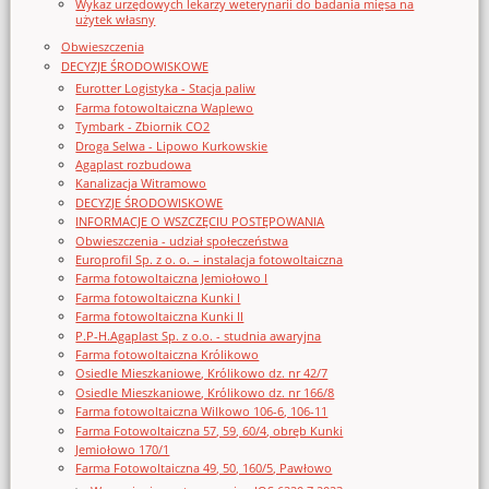
Wykaz urzędowych lekarzy weterynarii do badania mięsa na
użytek własny
Obwieszczenia
DECYZJE ŚRODOWISKOWE
Eurotter Logistyka - Stacja paliw
Farma fotowoltaiczna Waplewo
Tymbark - Zbiornik CO2
Droga Selwa - Lipowo Kurkowskie
Agaplast rozbudowa
Kanalizacja Witramowo
DECYZJE ŚRODOWISKOWE
INFORMACJE O WSZCZĘCIU POSTĘPOWANIA
Obwieszczenia - udział społeczeństwa
Europrofil Sp. z o. o. – instalacja fotowoltaiczna
Farma fotowoltaiczna Jemiołowo I
Farma fotowoltaiczna Kunki I
Farma fotowoltaiczna Kunki II
P.P-H.Agaplast Sp. z o.o. - studnia awaryjna
Farma fotowoltaiczna Królikowo
Osiedle Mieszkaniowe, Królikowo dz. nr 42/7
Osiedle Mieszkaniowe, Królikowo dz. nr 166/8
Farma fotowoltaiczna Wilkowo 106-6, 106-11
Farma Fotowoltaiczna 57, 59, 60/4, obręb Kunki
Jemiołowo 170/1
Farma Fotowoltaiczna 49, 50, 160/5, Pawłowo