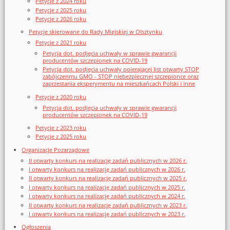
Petycje z 2024 roku
Petycje z 2025 roku
Petycje z 2026 roku
Petycje skierowane do Rady Miejskiej w Olsztynku
Petycje z 2021 roku
Petycja dot. podjęcia uchwały w sprawie gwarancji
producentów szczepionek na COVID-19
Petycja dot. podjęcia uchwały poierającej list otwarty STOP
zabójczenmu GMO - STOP niebezpiecznej szczepionce oraz
zaprzestania eksperymentu na mieszkańcach Polski i inne
Petycje z 2020 roku
Petycja dot. podjęcia uchwały w sprawie gwarancji
producentów szczepionek na COVID-19
Petycje z 2023 roku
Petycje z 2025 roku
Organizacje Pozarządowe
II otwarty konkurs na realizację zadań publicznych w 2026 r.
I otwarty konkurs na realizację zadań publicznych w 2026 r.
II otwarty konkurs na realizację zadań publicznych w 2025 r.
I otwarty konkurs na realizację zadań publicznych w 2025 r.
I otwarty konkurs na realizację zadań publicznych w 2024 r.
II otwarty konkurs na realizację zadań publicznych w 2023 r.
I otwarty konkurs na realizację zadań publicznych w 2023 r.
Ogłoszenia