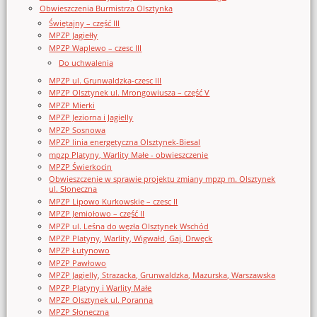
Obwieszczenia Burmistrza Olsztynka
Świętajny – część III
MPZP Jagiełły
MPZP Waplewo – czesc III
Do uchwalenia
MPZP ul. Grunwaldzka-czesc III
MPZP Olsztynek ul. Mrongowiusza – część V
MPZP Mierki
MPZP Jeziorna i Jagielly
MPZP Sosnowa
MPZP linia energetyczna Olsztynek-Biesal
mpzp Platyny, Warlity Małe - obwieszczenie
MPZP Świerkocin
Obwieszczenie w sprawie projektu zmiany mpzp m. Olsztynek
ul. Słoneczna
MPZP Lipowo Kurkowskie – czesc II
MPZP Jemiołowo – część II
MPZP ul. Leśna do węzła Olsztynek Wschód
MPZP Platyny, Warlity, Wigwałd, Gaj, Drwęck
MPZP Łutynowo
MPZP Pawłowo
MPZP Jagielly, Strazacka, Grunwaldzka, Mazurska, Warszawska
MPZP Platyny i Warlity Małe
MPZP Olsztynek ul. Poranna
MPZP Słoneczna