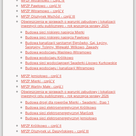
MPZP Witramowo – część IV
MPZP Pawłowo – część IV
MPZP Witramowo – część V
MPZP Olsztynek Wschód – część III
Obwieszczenia w sprawach o warunki zabudowy i lokalizacji
inwestycji celu publicznego – rok wszczęcia sprawy 2025
Budowa sieci niskiego napięcia Mierki
Budowa sieci niskiego napięcia Pawłowo
Budowa kanalizacji sanitarnej Elgnówko, Gaj, Łęciny,
Świętajny, Tolejny, Wigwałd, Wilkowo, Zawady
Budowa wodociągu Waplewo-Witramowo
Budowa wodociągu Królikowo
Budowa sieci wodociągowej Swaderki-Lipowo Kurkowskie
Budowa wodociągu i kanalizacji Witramowo
MPZP Jemiołowo - część II
MPZP Mierki - część V
MPZP Warlity Małe - część I
Obwieszczenia w sprawach o warunki zabudowy i lokalizacji
inwestycji celu publicznego – rok wszczęcia sprawy 2026
Budowa drogi dla rowerów Mierki – Swaderki - Etap 1
Budowa sieci elektroenergetycznej Królikowo
Budowa sieci elektroenergetycznej Marózek
Budowa sieci elektroenergetycznej Jemiołowo
MPZP Królikowo – część II
MPZP Olsztynek ul. Daszyńskiego – część III