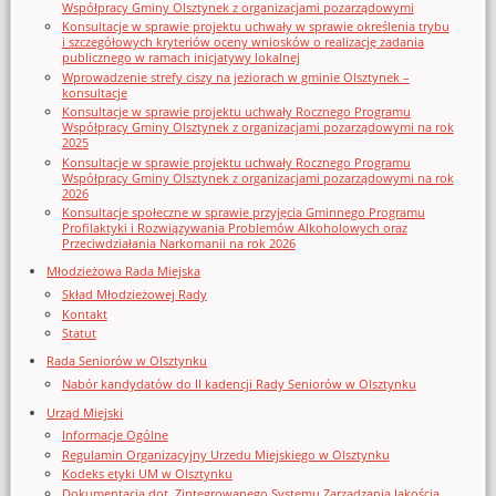
Współpracy Gminy Olsztynek z organizacjami pozarządowymi
Konsultacje w sprawie projektu uchwały w sprawie określenia trybu
i szczegółowych kryteriów oceny wniosków o realizację zadania
publicznego w ramach inicjatywy lokalnej
Wprowadzenie strefy ciszy na jeziorach w gminie Olsztynek –
konsultacje
Konsultacje w sprawie projektu uchwały Rocznego Programu
Współpracy Gminy Olsztynek z organizacjami pozarządowymi na rok
2025
Konsultacje w sprawie projektu uchwały Rocznego Programu
Współpracy Gminy Olsztynek z organizacjami pozarządowymi na rok
2026
Konsultacje społeczne w sprawie przyjęcia Gminnego Programu
Profilaktyki i Rozwiązywania Problemów Alkoholowych oraz
Przeciwdziałania Narkomanii na rok 2026
Młodzieżowa Rada Miejska
Skład Młodzieżowej Rady
Kontakt
Statut
Rada Seniorów w Olsztynku
Nabór kandydatów do II kadencji Rady Seniorów w Olsztynku
Urząd Miejski
Informacje Ogólne
Regulamin Organizacyjny Urzedu Miejskiego w Olsztynku
Kodeks etyki UM w Olsztynku
Dokumentacja dot. Zintegrowanego Systemu Zarządzania Jakością