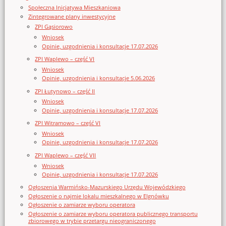
Społeczna Inicjatywa Mieszkaniowa
Zintegrowane plany inwestycyjne
ZPI Gąsiorowo
Wniosek
Opinie, uzgodnienia i konsultacje 17.07.2026
ZPI Waplewo – część VI
Wniosek
Opinie, uzgodnienia i konsultacje 5.06.2026
ZPI Łutynowo – część II
Wniosek
Opinie, uzgodnienia i konsultacje 17.07.2026
ZPI Witramowo – część VI
Wniosek
Opinie, uzgodnienia i konsultacje 17.07.2026
ZPI Waplewo – część VII
Wniosek
Opinie, uzgodnienia i konsultacje 17.07.2026
Ogłoszenia Warmińsko-Mazurskiego Urzędu Wojewódzkiego
Ogłoszenie o najmie lokalu mieszkalnego w Elgnówku
Ogłoszenie o zamiarze wyboru operatora
Ogłoszenie o zamiarze wyboru operatora publicznego transportu
zbiorowego w trybie przetargu nieograniczonego