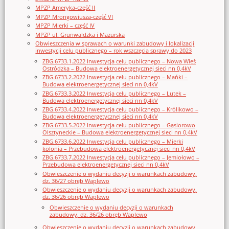
MPZP Ameryka-część II
MPZP Mrongowiusza-część VI
MPZP Mierki – część IV
MPZP ul. Grunwaldzka i Mazurska
Obwieszczenia w sprawach o warunki zabudowy i lokalizacji
inwestycji celu publicznego – rok wszczęcia sprawy do 2023
ZBG.6733.1.2022 Inwestycja celu publicznego – Nowa Wieś
Ostródzka – Budowa elektroenergetycznej sieci nn 0,4kV
ZBG.6733.2.2022 Inwestycja celu publicznego – Mańki –
Budowa elektroenergetycznej sieci nn 0,4kV
ZBG.6733.3.2022 Inwestycja celu publicznego – Lutek –
Budowa elektroenergetycznej sieci nn 0,4kV
ZBG.6733.4.2022 Inwestycja celu publicznego – Królikowo –
Budowa elektroenergetycznej sieci nn 0,4kV
ZBG.6733.5.2022 Inwestycja celu publicznego – Gąsiorowo
Olsztyneckie – Budowa elektroenergetycznej sieci nn 0,4kV
ZBG.6733.6.2022 Inwestycja celu publicznego – Mierki
kolonia – Przebudowa elektroenergetycznej sieci nn 0,4kV
ZBG.6733.7.2022 Inwestycja celu publicznego – Jemiołowo –
Przebudowa elektroenergetycznej sieci nn 0,4kV
Obwieszczenie o wydaniu decyzji o warunkach zabudowy,
dz. 36/27 obręb Waplewo
Obwieszczenie o wydaniu decyzji o warunkach zabudowy,
dz. 36/26 obręb Waplewo
Obwieszczenie o wydaniu decyzji o warunkach
zabudowy, dz. 36/26 obręb Waplewo
Obwieszczenie o wydaniu decyzji o warunkach zabudowy,