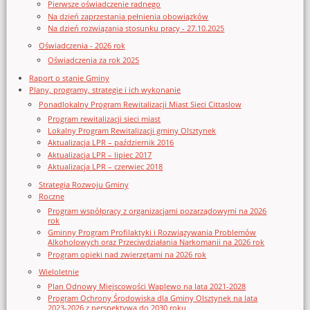
Pierwsze oświadczenie radnego
Na dzień zaprzestania pełnienia obowiązków
Na dzień rozwiązania stosunku pracy - 27.10.2025
Oświadczenia - 2026 rok
Oświadczenia za rok 2025
Raport o stanie Gminy
Plany, programy, strategie i ich wykonanie
Ponadlokalny Program Rewitalizacji Miast Sieci Cittaslow
Program rewitalizacji sieci miast
Lokalny Program Rewitalizacji gminy Olsztynek
Aktualizacja LPR – październik 2016
Aktualizacja LPR – lipiec 2017
Aktualizacja LPR – czerwiec 2018
Strategia Rozwoju Gminy
Roczne
Program współpracy z organizacjami pozarządowymi na 2026
rok
Gminny Program Profilaktyki i Rozwiązywania Problemów
Alkoholowych oraz Przeciwdziałania Narkomanii na 2026 rok
Program opieki nad zwierzętami na 2026 rok
Wieloletnie
Plan Odnowy Miejscowości Waplewo na lata 2021-2028
Program Ochrony Środowiska dla Gminy Olsztynek na lata
2023-2026 z perspektywą do 2030 roku