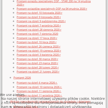
Przetarg pojazdu specjalnego OSP - STAR 200 na 14 grudnia
2020 r
Przetarg pojazdów specjalnych OSP na 04 grudnia 2020 r
Przetarg na dzień 10 listopada 2020 r
Przetarg na dzień 9 listopada 2020 r
Przetargi na dzień 9 października 2020 r
Przetargi na dzień 7 września 2020 r
Przetargi na dzień 28 sierpnia 2020 r
Przetargi na dzień 7 sierpnia 2020
Przetargi na dzień 17 lipca 2020 r
Przetarg na dzień 10 lipca 2020 r
Przetarg na dzień 26 czerwca 2020 r
Przetargi na dzień 19 czerwca 2020 r
Przetargi na dzień 3 kwietnia 2020 r
Przetarg na dzień 30 marca 2020 r
Przetarg na dzień 23 marca 2020 r
Przetarg na dzień 28 lutego 2020 r
Przetargi na dzień 21 lutego 2020 r
Przetargi 2026
Przetarg na dzień 6 marca 2026 r.
Przetargi na dzień 10 sierpnia 2026 r.
Przetarg na dzień 11 sierpnia 2026 r.
We use cookies
Przetarg na dzień 11 września 2026 r.
Na naszej stronie internetowej używamy plików cookie. Niektóre
Wykazy nieruchomości przeznaczonych do sprzedaży i dzierżawy
z nich są niezbędne dla funkcjonowania strony, inne pomagają
nam w ulepszaniu tej strony i doświadczeń użytkownika
Wykazy z 2026 roku