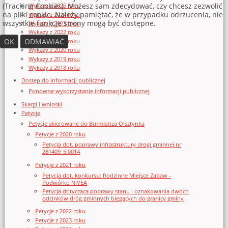
(Tracking Cookies). Możesz sam zdecydować, czy chcesz zezwolić
Wykazy z 2025 roku
na pliki cookie. Należy pamiętać, że w przypadku odrzucenia, nie
Wykazy z 2024 roku
wszystkie funkcje strony mogą być dostępne.
Wykazy z 2023 roku
Wykazy z 2022 roku
OK
ODMAWIAĆ
Wykazy z 2021 roku
Wykazy z 2020 roku
Wykazy z 2019 roku
Wykazy z 2018 roku
Dostęp do informacji publicznej
Ponowne wykorzystanie informacji publicznej
Skargi i wnioski
Petycje
Petycje skierowane do Burmistrza Olsztynka
Petycje z 2020 roku
Petycja dot. poprawy infrastruktury drogi gminnej nr
281409_5.0014
Petycje z 2021 roku
Petycja dot. konkursu: Rodzinne Miejsce Zabaw -
Podwórko NIVEA
Petycja dotycząca poprawy stanu i oznakowania dwóch
odcinków dróg gminnych biegących do granicy gminy
Petycje z 2022 roku
Petycje z 2023 roku