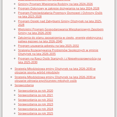
Gminny Program Wspierania Rodziny na lata 2024-2026
Program Osłonowy w zakresie dożywiania na lata 2024-2028
Program Przeciwdziałania Przemocy Domowej i Ochrony Osób
na lata 2023-2028
Program Opieki nad Zabytkami Gminy Olsztynek na lata 2025-
2028
Wieloletni Program Gospodarowania Mieszkaniowym Zasobem
Gminy na lata 2026-2030
Założenia do planu zaopatrzenia w ciepło, energię elektryczna i
paliwa gazowe na lata 2026-2040
Program usuwania azbestu na lata 2025-2032
Strategia Rozwiązywania Problemów Społecznych w gminie
Olsztynek na lata 2026-2035
Program na Rzecz Osób Starszych i z Niepełnosprawnością na
lata 2025-2030
Strategia Młodzieżowa gminy Olsztynek na lata 2026-2030 w
obszarze sportu wśród młodzieży
Strategia Młodzieżowa gminy Olsztynek na lata 2026-2030 w
obszarze zdrowia psychicznego młodych osób
Sprawozdania
Sprawozdania za rok 2020
Sprawozdania za rok 2021
Sprawozdania za rok 2022
Sprawozdania za rok 2023
Sprawozdania za rok 2024
Sprawozdania za rok 2025