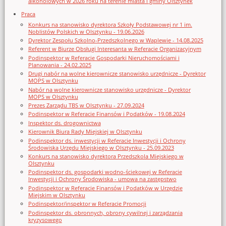
alkoholowych w 2026 roku na terenie miasta i gminy Olsztynek
Praca
Konkurs na stanowisko dyrektora Szkoły Podstawowej nr 1 im.
Noblistów Polskich w Olsztynku - 19.06.2026
Dyrektor Zespołu Szkolno-Przedszkolnego w Waplewie - 14.08.2025
Referent w Biurze Obsługi Interesanta w Referacie Organizacyjnym
Podinspektor w Referacie Gospodarki Nieruchomościami i
Planowania - 24.02.2025
Drugi nabór na wolne kierownicze stanowisko urzędnicze - Dyrektor
MOPS w Olsztynku
Nabór na wolne kierownicze stanowisko urzędnicze - Dyrektor
MOPS w Olsztynku
Prezes Zarządu TBS w Olsztynku - 27.09.2024
Podinspektor w Referacie Finansów i Podatków - 19.08.2024
Inspektor ds. drogownictwa
Kierownik Biura Rady Miejskiej w Olsztynku
Podinspektor ds. inwestycji w Referacie Inwestycji i Ochrony
Środowiska Urzędu Miejskiego w Olsztynku - 25.09.2023
Konkurs na stanowisko dyrektora Przedszkola Miejskiego w
Olsztynku
Podinspektor ds. gospodarki wodno-ściekowej w Referacie
Inwestycji i Ochrony Środowiska - umowa na zastępstwo
Podinspektor w Referacie Finansów i Podatków w Urzędzie
Miejskim w Olsztynku
Podinspektor/inspektor w Referacie Promocji
Podinspektor ds. obronnych, obrony cywilnej i zarządzania
kryzysowego