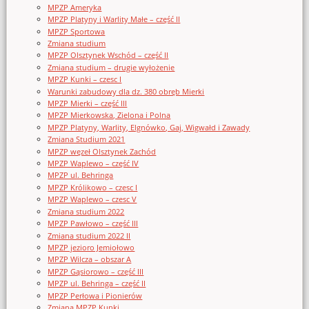
MPZP Ameryka
MPZP Platyny i Warlity Małe – część II
MPZP Sportowa
Zmiana studium
MPZP Olsztynek Wschód – część II
Zmiana studium – drugie wyłożenie
MPZP Kunki – czesc I
Warunki zabudowy dla dz. 380 obręb Mierki
MPZP Mierki – część III
MPZP Mierkowska, Zielona i Polna
MPZP Platyny, Warlity, Elgnówko, Gaj, Wigwałd i Zawady
Zmiana Studium 2021
MPZP węzeł Olsztynek Zachód
MPZP Waplewo – część IV
MPZP ul. Behringa
MPZP Królikowo – czesc I
MPZP Waplewo – czesc V
Zmiana studium 2022
MPZP Pawłowo – część III
Zmiana studium 2022 II
MPZP jezioro Jemiołowo
MPZP Wilcza – obszar A
MPZP Gąsiorowo – część III
MPZP ul. Behringa – część II
MPZP Perłowa i Pionierów
Zmiana MPZP Kunki