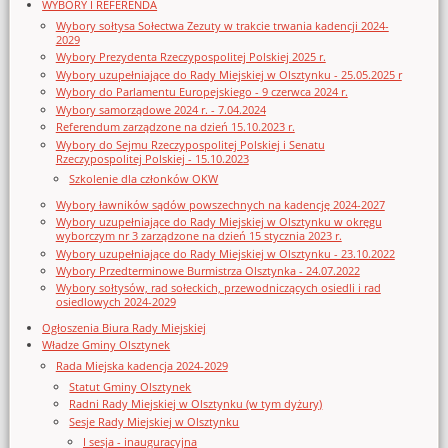
WYBORY I REFERENDA
Wybory sołtysa Sołectwa Zezuty w trakcie trwania kadencji 2024-
2029
Wybory Prezydenta Rzeczypospolitej Polskiej 2025 r.
Wybory uzupełniające do Rady Miejskiej w Olsztynku - 25.05.2025 r
Wybory do Parlamentu Europejskiego - 9 czerwca 2024 r.
Wybory samorządowe 2024 r. - 7.04.2024
Referendum zarządzone na dzień 15.10.2023 r.
Wybory do Sejmu Rzeczypospolitej Polskiej i Senatu
Rzeczypospolitej Polskiej - 15.10.2023
Szkolenie dla członków OKW
Wybory ławników sądów powszechnych na kadencję 2024-2027
Wybory uzupełniające do Rady Miejskiej w Olsztynku w okręgu
wyborczym nr 3 zarządzone na dzień 15 stycznia 2023 r.
Wybory uzupełniające do Rady Miejskiej w Olsztynku - 23.10.2022
Wybory Przedterminowe Burmistrza Olsztynka - 24.07.2022
Wybory sołtysów, rad sołeckich, przewodniczących osiedli i rad
osiedlowych 2024-2029
Ogłoszenia Biura Rady Miejskiej
Władze Gminy Olsztynek
Rada Miejska kadencja 2024-2029
Statut Gminy Olsztynek
Radni Rady Miejskiej w Olsztynku (w tym dyżury)
Sesje Rady Miejskiej w Olsztynku
I sesja - inauguracyjna