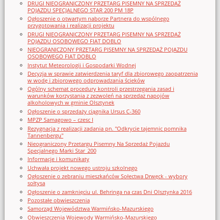
DRUGI NIEOGRANICZONY PRZETARG PISEMNY NA SPRZEDAŻ
POJAZDU SPECJALNEGO STAR 200 PM 18P
Ogłoszenie o otwartym naborze Partnera do wspólnego
przygotowania i realizacji projektu
DRUGI NIEOGRANICZONY PRZETARG PISEMNY NA SPRZEDAŻ
POJAZDU OSOBOWEGO FIAT DOBLO
NIEOGRANICZONY PRZETARG PISEMNY NA SPRZEDAŻ POJAZDU
OSOBOWEGO FIAT DOBLO
Instytut Meteorologii i Gospodarki Wodnej
Decyzja w sprawie zatwierdzenia taryf dla zbiorowego zaopatrzenia
w wodę i zbiorowego odprowadzania ścieków
Ogólny schemat procedury kontroli przestrzegania zasad i
warunków korzystania z zezwoleń na sprzedaż napojów
alkoholowych w gminie Olsztynek
Ogłoszenie o sprzedaży ciągnika Ursus C-360
MPZP Samagowo – czesc I
Rezygnacja z realizacji zadania pn. "Odkrycie tajemnic pomnika
Tannenbergu"
Nieograniczony Przetargu Pisemny Na Sprzedaż Pojazdu
Specjalnego Marki Star_200
Informacje i komunikaty
Uchwała projekt nowego ustroju szkolnego
Ogłoszenie o zebraniu mieszkańców Sołectwa Drwęck - wybory
sołtysa
Ogłoszenie o zamknięciu ul. Behringa na czas Dni Olsztynka 2016
Pozostałe obwieszczenia
Samorząd Województwa Warmińsko-Mazurskiego
Obwieszczenia Wojewody Warmińsko-Mazurskiego