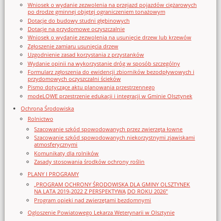
Wniosek o wydanie zezwolenia na przejazd pojazdów ciężarowych
po drodze gminnej objętej ograniczeniem tonażowym
Dotacje do budowy studni głębinowych
Dotacje na przydomowe oczyszczalnie
Wniosek o wydanie zezwolenia na usunięcie drzew lub krzewów
Zgłoszenie zamiaru usunięcia drzew
Uzgodnienie zasad korzystania z przystanków
Wydanie opinii na wykorzystanie dróg w sposób szczególny
Formularz zgłoszenia do ewidencji zbiorników bezodpływowych i
przydomowych oczyszczalni ścieków
Pismo dotyczące aktu planowania przestrzennego
modeLOWE przestrzenie edukacji i integracji w Gminie Olsztynek
Ochrona Środowiska
Rolnictwo
Szacowanie szkód spowodowanych przez zwierzęta łowne
Szacowanie szkód spowodowanych niekorzystnymi zjawiskami
atmosferycznymi
Komunikaty dla rolników
Zasady stosowania środków ochrony roślin
PLANY I PROGRAMY
„PROGRAM OCHRONY ŚRODOWISKA DLA GMINY OLSZTYNEK
NA LATA 2019-2022 Z PERSPEKTYWĄ DO ROKU 2026”
Program opieki nad zwierzętami bezdomnymi
Ogloszenie Powiatowego Lekarza Weterynarii w Olsztynie