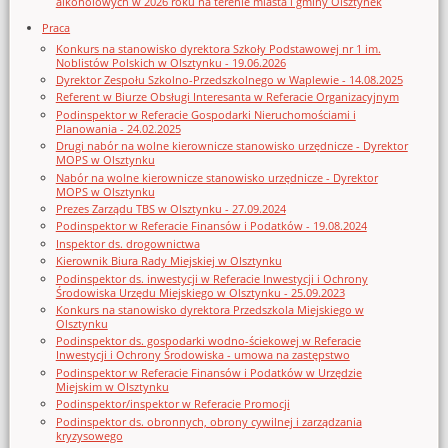
alkoholowych w 2026 roku na terenie miasta i gminy Olsztynek
Praca
Konkurs na stanowisko dyrektora Szkoły Podstawowej nr 1 im.
Noblistów Polskich w Olsztynku - 19.06.2026
Dyrektor Zespołu Szkolno-Przedszkolnego w Waplewie - 14.08.2025
Referent w Biurze Obsługi Interesanta w Referacie Organizacyjnym
Podinspektor w Referacie Gospodarki Nieruchomościami i
Planowania - 24.02.2025
Drugi nabór na wolne kierownicze stanowisko urzędnicze - Dyrektor
MOPS w Olsztynku
Nabór na wolne kierownicze stanowisko urzędnicze - Dyrektor
MOPS w Olsztynku
Prezes Zarządu TBS w Olsztynku - 27.09.2024
Podinspektor w Referacie Finansów i Podatków - 19.08.2024
Inspektor ds. drogownictwa
Kierownik Biura Rady Miejskiej w Olsztynku
Podinspektor ds. inwestycji w Referacie Inwestycji i Ochrony
Środowiska Urzędu Miejskiego w Olsztynku - 25.09.2023
Konkurs na stanowisko dyrektora Przedszkola Miejskiego w
Olsztynku
Podinspektor ds. gospodarki wodno-ściekowej w Referacie
Inwestycji i Ochrony Środowiska - umowa na zastępstwo
Podinspektor w Referacie Finansów i Podatków w Urzędzie
Miejskim w Olsztynku
Podinspektor/inspektor w Referacie Promocji
Podinspektor ds. obronnych, obrony cywilnej i zarządzania
kryzysowego