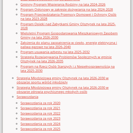
Gminny Program Wspierania Rodziny na lata 2024-2026
Program Osłonowy w zakresie dożywiania na lata 2024-2028
Program Przeciwdziałania Przemocy Domowej i Ochrony Osób
na lata 2023-2028
Program Opieki nad Zabytkami Gminy Olsztynek na lata 2025-
2028
Wieloletni Program Gospodarowania Mieszkaniowym Zasobem
Gminy na lata 2026-2030
Założenia do planu zaopatrzenia w ciepło, energię elektryczna i
paliwa gazowe na lata 2026-2040
Program usuwania azbestu na lata 2025-2032
Strategia Rozwiązywania Problemów Społecznych w gminie
Olsztynek na lata 2026-2035
Program na Rzecz Osób Starszych i z Niepełnosprawnością na
lata 2025-2030
Strategia Młodzieżowa gminy Olsztynek na lata 2026-2030 w
obszarze sportu wśród młodzieży
Strategia Młodzieżowa gminy Olsztynek na lata 2026-2030 w
obszarze zdrowia psychicznego młodych osób
Sprawozdania
Sprawozdania za rok 2020
Sprawozdania za rok 2021
Sprawozdania za rok 2022
Sprawozdania za rok 2023
Sprawozdania za rok 2024
Sprawozdania za rok 2025