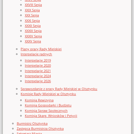
XXVIII Sesja
XXIX Sesja
XXX Sesja
XXXI Sesja
XXXII Sesja
XXXIII Sesja
XXXIV Sesja
XXXV Sesja
Plany pracy Rady Miejskiej
Interpelacje radnych
Interpelacje 2019
Interpelacje 2020
Interpelacje 2021
Interpelacje 2024
Interpelacje 2026
Sprawozdanie z pracy Rady Miejskiej w Olsztynku
Komisje Rady Miejskiej w Olsztynku
Komisja Rewizyjna
Komisja Gospodarki i Budżetu
Komisja Spraw Społecznych
Komisja Skarg, Wniosków i Petycji
Burmistrz Olsztynka
Zastępca Burmistrza Olsztynka
Sekretarz Miasta