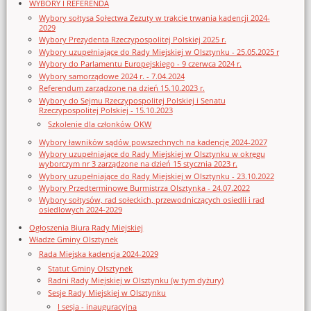
WYBORY I REFERENDA
Wybory sołtysa Sołectwa Zezuty w trakcie trwania kadencji 2024-
2029
Wybory Prezydenta Rzeczypospolitej Polskiej 2025 r.
Wybory uzupełniające do Rady Miejskiej w Olsztynku - 25.05.2025 r
Wybory do Parlamentu Europejskiego - 9 czerwca 2024 r.
Wybory samorządowe 2024 r. - 7.04.2024
Referendum zarządzone na dzień 15.10.2023 r.
Wybory do Sejmu Rzeczypospolitej Polskiej i Senatu
Rzeczypospolitej Polskiej - 15.10.2023
Szkolenie dla członków OKW
Wybory ławników sądów powszechnych na kadencję 2024-2027
Wybory uzupełniające do Rady Miejskiej w Olsztynku w okręgu
wyborczym nr 3 zarządzone na dzień 15 stycznia 2023 r.
Wybory uzupełniające do Rady Miejskiej w Olsztynku - 23.10.2022
Wybory Przedterminowe Burmistrza Olsztynka - 24.07.2022
Wybory sołtysów, rad sołeckich, przewodniczących osiedli i rad
osiedlowych 2024-2029
Ogłoszenia Biura Rady Miejskiej
Władze Gminy Olsztynek
Rada Miejska kadencja 2024-2029
Statut Gminy Olsztynek
Radni Rady Miejskiej w Olsztynku (w tym dyżury)
Sesje Rady Miejskiej w Olsztynku
I sesja - inauguracyjna