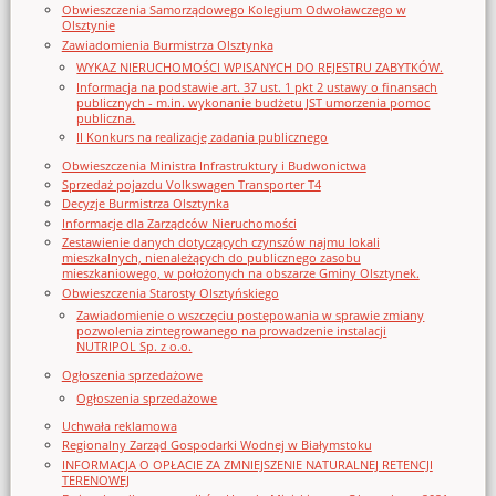
Obwieszczenia Samorządowego Kolegium Odwoławczego w
Olsztynie
Zawiadomienia Burmistrza Olsztynka
WYKAZ NIERUCHOMOŚCI WPISANYCH DO REJESTRU ZABYTKÓW.
Informacja na podstawie art. 37 ust. 1 pkt 2 ustawy o finansach
publicznych - m.in. wykonanie budżetu JST umorzenia pomoc
publiczna.
II Konkurs na realizację zadania publicznego
Obwieszczenia Ministra Infrastruktury i Budwonictwa
Sprzedaż pojazdu Volkswagen Transporter T4
Decyzje Burmistrza Olsztynka
Informacje dla Zarządców Nieruchomości
Zestawienie danych dotyczących czynszów najmu lokali
mieszkalnych, nienależących do publicznego zasobu
mieszkaniowego, w położonych na obszarze Gminy Olsztynek.
Obwieszczenia Starosty Olsztyńskiego
Zawiadomienie o wszczęciu postępowania w sprawie zmiany
pozwolenia zintegrowanego na prowadzenie instalacji
NUTRIPOL Sp. z o.o.
Ogłoszenia sprzedażowe
Ogłoszenia sprzedażowe
Uchwała reklamowa
Regionalny Zarząd Gospodarki Wodnej w Białymstoku
INFORMACJA O OPŁACIE ZA ZMNIEJSZENIE NATURALNEJ RETENCJI
TERENOWEJ