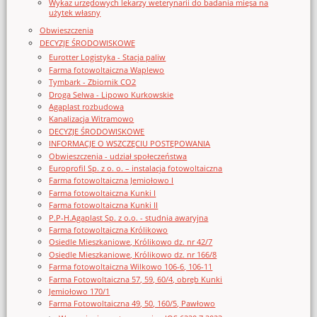
Wykaz urzędowych lekarzy weterynarii do badania mięsa na
użytek własny
Obwieszczenia
DECYZJE ŚRODOWISKOWE
Eurotter Logistyka - Stacja paliw
Farma fotowoltaiczna Waplewo
Tymbark - Zbiornik CO2
Droga Selwa - Lipowo Kurkowskie
Agaplast rozbudowa
Kanalizacja Witramowo
DECYZJE ŚRODOWISKOWE
INFORMACJE O WSZCZĘCIU POSTĘPOWANIA
Obwieszczenia - udział społeczeństwa
Europrofil Sp. z o. o. – instalacja fotowoltaiczna
Farma fotowoltaiczna Jemiołowo I
Farma fotowoltaiczna Kunki I
Farma fotowoltaiczna Kunki II
P.P-H.Agaplast Sp. z o.o. - studnia awaryjna
Farma fotowoltaiczna Królikowo
Osiedle Mieszkaniowe, Królikowo dz. nr 42/7
Osiedle Mieszkaniowe, Królikowo dz. nr 166/8
Farma fotowoltaiczna Wilkowo 106-6, 106-11
Farma Fotowoltaiczna 57, 59, 60/4, obręb Kunki
Jemiołowo 170/1
Farma Fotowoltaiczna 49, 50, 160/5, Pawłowo