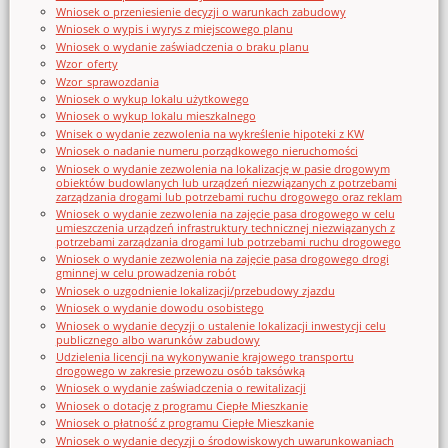
Wniosek o przeniesienie decyzji o warunkach zabudowy
Wniosek o wypis i wyrys z miejscowego planu
Wniosek o wydanie zaświadczenia o braku planu
Wzor_oferty
Wzor_sprawozdania
Wniosek o wykup lokalu użytkowego
Wniosek o wykup lokalu mieszkalnego
Wnisek o wydanie zezwolenia na wykreślenie hipoteki z KW
Wniosek o nadanie numeru porządkowego nieruchomości
Wniosek o wydanie zezwolenia na lokalizację w pasie drogowym
obiektów budowlanych lub urządzeń niezwiązanych z potrzebami
zarządzania drogami lub potrzebami ruchu drogowego oraz reklam
Wniosek o wydanie zezwolenia na zajęcie pasa drogowego w celu
umieszczenia urządzeń infrastruktury technicznej niezwiązanych z
potrzebami zarządzania drogami lub potrzebami ruchu drogowego
Wniosek o wydanie zezwolenia na zajęcie pasa drogowego drogi
gminnej w celu prowadzenia robót
Wniosek o uzgodnienie lokalizacji/przebudowy zjazdu
Wniosek o wydanie dowodu osobistego
Wniosek o wydanie decyzji o ustalenie lokalizacji inwestycji celu
publicznego albo warunków zabudowy
Udzielenia licencji na wykonywanie krajowego transportu
drogowego w zakresie przewozu osób taksówką
Wniosek o wydanie zaświadczenia o rewitalizacji
Wniosek o dotację z programu Ciepłe Mieszkanie
Wniosek o płatność z programu Ciepłe Mieszkanie
Wniosek o wydanie decyzji o środowiskowych uwarunkowaniach