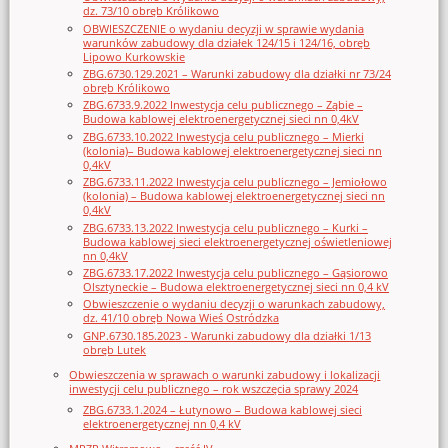
dz. 73/10 obręb Królikowo
OBWIESZCZENIE o wydaniu decyzji w sprawie wydania
warunków zabudowy dla działek 124/15 i 124/16, obręb
Lipowo Kurkowskie
ZBG.6730.129.2021 – Warunki zabudowy dla działki nr 73/24
obręb Królikowo
ZBG.6733.9.2022 Inwestycja celu publicznego – Ząbie –
Budowa kablowej elektroenergetycznej sieci nn 0,4kV
ZBG.6733.10.2022 Inwestycja celu publicznego – Mierki
(kolonia)– Budowa kablowej elektroenergetycznej sieci nn
0,4kV
ZBG.6733.11.2022 Inwestycja celu publicznego – Jemiołowo
(kolonia) – Budowa kablowej elektroenergetycznej sieci nn
0,4kV
ZBG.6733.13.2022 Inwestycja celu publicznego – Kurki –
Budowa kablowej sieci elektroenergetycznej oświetleniowej
nn 0,4kV
ZBG.6733.17.2022 Inwestycja celu publicznego – Gąsiorowo
Olsztyneckie – Budowa elektroenergetycznej sieci nn 0,4 kV
Obwieszczenie o wydaniu decyzji o warunkach zabudowy,
dz. 41/10 obręb Nowa Wieś Ostródzka
GNP.6730.185.2023 - Warunki zabudowy dla działki 1/13
obręb Lutek
Obwieszczenia w sprawach o warunki zabudowy i lokalizacji
inwestycji celu publicznego – rok wszczęcia sprawy 2024
ZBG.6733.1.2024 – Łutynowo – Budowa kablowej sieci
elektroenergetycznej nn 0,4 kV