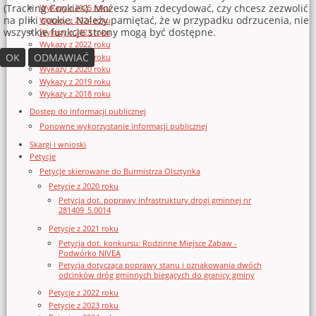
(Tracking Cookies). Możesz sam zdecydować, czy chcesz zezwolić
Wykazy z 2025 roku
na pliki cookie. Należy pamiętać, że w przypadku odrzucenia, nie
Wykazy z 2024 roku
wszystkie funkcje strony mogą być dostępne.
Wykazy z 2023 roku
Wykazy z 2022 roku
OK
ODMAWIAĆ
Wykazy z 2021 roku
Wykazy z 2020 roku
Wykazy z 2019 roku
Wykazy z 2018 roku
Dostęp do informacji publicznej
Ponowne wykorzystanie informacji publicznej
Skargi i wnioski
Petycje
Petycje skierowane do Burmistrza Olsztynka
Petycje z 2020 roku
Petycja dot. poprawy infrastruktury drogi gminnej nr
281409_5.0014
Petycje z 2021 roku
Petycja dot. konkursu: Rodzinne Miejsce Zabaw -
Podwórko NIVEA
Petycja dotycząca poprawy stanu i oznakowania dwóch
odcinków dróg gminnych biegących do granicy gminy
Petycje z 2022 roku
Petycje z 2023 roku