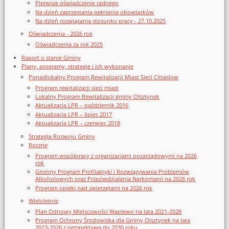
Pierwsze oświadczenie radnego
Na dzień zaprzestania pełnienia obowiązków
Na dzień rozwiązania stosunku pracy - 27.10.2025
Oświadczenia - 2026 rok
Oświadczenia za rok 2025
Raport o stanie Gminy
Plany, programy, strategie i ich wykonanie
Ponadlokalny Program Rewitalizacji Miast Sieci Cittaslow
Program rewitalizacji sieci miast
Lokalny Program Rewitalizacji gminy Olsztynek
Aktualizacja LPR – październik 2016
Aktualizacja LPR – lipiec 2017
Aktualizacja LPR – czerwiec 2018
Strategia Rozwoju Gminy
Roczne
Program współpracy z organizacjami pozarządowymi na 2026
rok
Gminny Program Profilaktyki i Rozwiązywania Problemów
Alkoholowych oraz Przeciwdziałania Narkomanii na 2026 rok
Program opieki nad zwierzętami na 2026 rok
Wieloletnie
Plan Odnowy Miejscowości Waplewo na lata 2021-2028
Program Ochrony Środowiska dla Gminy Olsztynek na lata
2023-2026 z perspektywą do 2030 roku