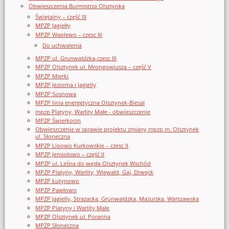
Obwieszczenia Burmistrza Olsztynka
Świętajny – część III
MPZP Jagiełły
MPZP Waplewo – czesc III
Do uchwalenia
MPZP ul. Grunwaldzka-czesc III
MPZP Olsztynek ul. Mrongowiusza – część V
MPZP Mierki
MPZP Jeziorna i Jagielly
MPZP Sosnowa
MPZP linia energetyczna Olsztynek-Biesal
mpzp Platyny, Warlity Małe - obwieszczenie
MPZP Świerkocin
Obwieszczenie w sprawie projektu zmiany mpzp m. Olsztynek
ul. Słoneczna
MPZP Lipowo Kurkowskie – czesc II
MPZP Jemiołowo – część II
MPZP ul. Leśna do węzła Olsztynek Wschód
MPZP Platyny, Warlity, Wigwałd, Gaj, Drwęck
MPZP Łutynowo
MPZP Pawłowo
MPZP Jagielly, Strazacka, Grunwaldzka, Mazurska, Warszawska
MPZP Platyny i Warlity Małe
MPZP Olsztynek ul. Poranna
MPZP Słoneczna