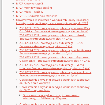
MPZP Ameryka-część II
MPZP Mrongowiusza-część VI
MPZP Mierki – część IV
MPZP ul. Grunwaldzka i Mazurska
Obwieszczenia w sprawach o warunki zabudowy i lokalizacji
inwestycji celu publicznego – rok wszczęcia sprawy do 2023
ZBG.6733.1.2022 Inwestycja celu publicznego – Nowa Wieś
Ostródzka – Budowa elektroenergetycznej sieci nn 0,4kV
ZBG.6733.2.2022 Inwestycja celu publicznego – Mańki –
Budowa elektroenergetycznej sieci nn 0,4kV
ZBG.6733.3.2022 Inwestycja celu publicznego – Lutek –
Budowa elektroenergetycznej sieci nn 0,4kV
ZBG.6733.4.2022 Inwestycja celu publicznego – Królikowo –
Budowa elektroenergetycznej sieci nn 0,4kV
ZBG.6733.5.2022 Inwestycja celu publicznego – Gąsiorowo
Olsztyneckie – Budowa elektroenergetycznej sieci nn 0,4kV
ZBG.6733.6.2022 Inwestycja celu publicznego – Mierki
kolonia – Przebudowa elektroenergetycznej sieci nn 0,4kV
ZBG.6733.7.2022 Inwestycja celu publicznego – Jemiołowo –
Przebudowa elektroenergetycznej sieci nn 0,4kV
Obwieszczenie o wydaniu decyzji o warunkach zabudowy,
dz. 36/27 obręb Waplewo
Obwieszczenie o wydaniu decyzji o warunkach zabudowy,
dz. 36/26 obręb Waplewo
Obwieszczenie o wydaniu decyzji o warunkach
zabudowy, dz. 36/26 obręb Waplewo
Obwieszczenie o wydaniu decyzji o warunkach zabudowy,