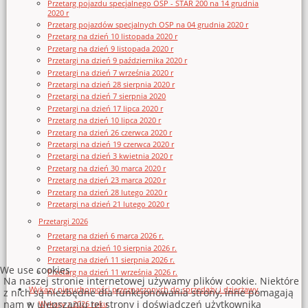
Przetarg pojazdu specjalnego OSP - STAR 200 na 14 grudnia
2020 r
Przetarg pojazdów specjalnych OSP na 04 grudnia 2020 r
Przetarg na dzień 10 listopada 2020 r
Przetarg na dzień 9 listopada 2020 r
Przetargi na dzień 9 października 2020 r
Przetargi na dzień 7 września 2020 r
Przetargi na dzień 28 sierpnia 2020 r
Przetargi na dzień 7 sierpnia 2020
Przetargi na dzień 17 lipca 2020 r
Przetarg na dzień 10 lipca 2020 r
Przetarg na dzień 26 czerwca 2020 r
Przetargi na dzień 19 czerwca 2020 r
Przetargi na dzień 3 kwietnia 2020 r
Przetarg na dzień 30 marca 2020 r
Przetarg na dzień 23 marca 2020 r
Przetarg na dzień 28 lutego 2020 r
Przetargi na dzień 21 lutego 2020 r
Przetargi 2026
Przetarg na dzień 6 marca 2026 r.
Przetargi na dzień 10 sierpnia 2026 r.
Przetarg na dzień 11 sierpnia 2026 r.
We use cookies
Przetarg na dzień 11 września 2026 r.
Na naszej stronie internetowej używamy plików cookie. Niektóre
Wykazy nieruchomości przeznaczonych do sprzedaży i dzierżawy
z nich są niezbędne dla funkcjonowania strony, inne pomagają
nam w ulepszaniu tej strony i doświadczeń użytkownika
Wykazy z 2026 roku