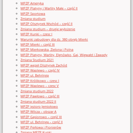
MPZP Ameryka
MPZP Platyny i Warlity Małe – część II
MPZP Sportowa
Zmiana studium
MPZP Olsztynek Wschód – część II
Zmiana studium – drugie wyłożenie
MPZP Kunki – czesc I
Warunki zabudowy dla dz. 380 obręb Mierki
MPZP Mierki – część III
MPZP Mierkowska, Zielona i Polna
MPZP Platyny, Warlity, Elgnówko, Gaj, Wigwałd i Zawady
Zmiana Studium 2021
MPZP węzeł Olsztynek Zachód
MPZP Waplewo – część IV
MPZP ul. Behringa
MPZP Królikowo – czesc I
MPZP Waplewo – czesc V
Zmiana studium 2022
MPZP Pawłowo – część III
Zmiana studium 2022 II
MPZP jezioro Jemiołowo
MPZP Wilcza – obszar A
MPZP Gąsiorowo – część III
MPZP ul. Behringa – część II
MPZP Perłowa i Pionierów
Zmiana MPZP Kunki