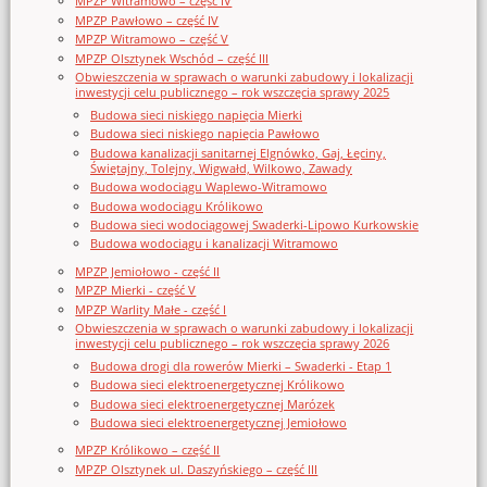
MPZP Witramowo – część IV
MPZP Pawłowo – część IV
MPZP Witramowo – część V
MPZP Olsztynek Wschód – część III
Obwieszczenia w sprawach o warunki zabudowy i lokalizacji
inwestycji celu publicznego – rok wszczęcia sprawy 2025
Budowa sieci niskiego napięcia Mierki
Budowa sieci niskiego napięcia Pawłowo
Budowa kanalizacji sanitarnej Elgnówko, Gaj, Łęciny,
Świętajny, Tolejny, Wigwałd, Wilkowo, Zawady
Budowa wodociągu Waplewo-Witramowo
Budowa wodociągu Królikowo
Budowa sieci wodociągowej Swaderki-Lipowo Kurkowskie
Budowa wodociągu i kanalizacji Witramowo
MPZP Jemiołowo - część II
MPZP Mierki - część V
MPZP Warlity Małe - część I
Obwieszczenia w sprawach o warunki zabudowy i lokalizacji
inwestycji celu publicznego – rok wszczęcia sprawy 2026
Budowa drogi dla rowerów Mierki – Swaderki - Etap 1
Budowa sieci elektroenergetycznej Królikowo
Budowa sieci elektroenergetycznej Marózek
Budowa sieci elektroenergetycznej Jemiołowo
MPZP Królikowo – część II
MPZP Olsztynek ul. Daszyńskiego – część III