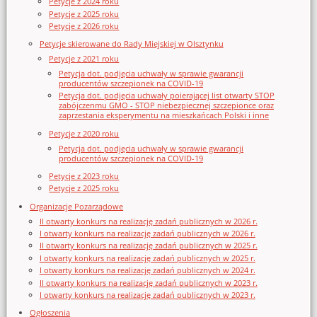
Petycje z 2024 roku
Petycje z 2025 roku
Petycje z 2026 roku
Petycje skierowane do Rady Miejskiej w Olsztynku
Petycje z 2021 roku
Petycja dot. podjęcia uchwały w sprawie gwarancji
producentów szczepionek na COVID-19
Petycja dot. podjęcia uchwały poierającej list otwarty STOP
zabójczenmu GMO - STOP niebezpiecznej szczepionce oraz
zaprzestania eksperymentu na mieszkańcach Polski i inne
Petycje z 2020 roku
Petycja dot. podjęcia uchwały w sprawie gwarancji
producentów szczepionek na COVID-19
Petycje z 2023 roku
Petycje z 2025 roku
Organizacje Pozarządowe
II otwarty konkurs na realizację zadań publicznych w 2026 r.
I otwarty konkurs na realizację zadań publicznych w 2026 r.
II otwarty konkurs na realizację zadań publicznych w 2025 r.
I otwarty konkurs na realizację zadań publicznych w 2025 r.
I otwarty konkurs na realizację zadań publicznych w 2024 r.
II otwarty konkurs na realizację zadań publicznych w 2023 r.
I otwarty konkurs na realizację zadań publicznych w 2023 r.
Ogłoszenia