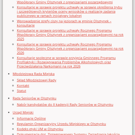
Współpracy Gminy Olsztynek z organizacjami pozarządowymi
Konsultacje w sprawie projektu uchwały w sprawie określenia trybu
i szczegółowych kryteriów oceny wniosków o realizację zadania
publicznego w ramach inicjatywy lokalnej
Wprowadzenie strefy ciszy na jeziorach w gminie Olsztynek –
konsultacje
Konsultacje w sprawie projektu uchwały Rocznego Programu
Współpracy Gminy Olsztynek z organizacjami pozarządowymi na rok
2025
Konsultacje w sprawie projektu uchwały Rocznego Programu
Współpracy Gminy Olsztynek z organizacjami pozarządowymi na rok
2026
Konsultacje społeczne w sprawie przyjęcia Gminnego Programu
Profilaktyki i Rozwiązywania Problemów Alkoholowych oraz
Przeciwdziałania Narkomanii na rok 2026
Młodzieżowa Rada Miejska
Skład Młodzieżowej Rady
Kontakt
Statut
Rada Seniorów w Olsztynku
Nabór kandydatów do II kadencji Rady Seniorów w Olsztynku
Urząd Miejski
Informacje Ogólne
Regulamin Organizacyjny Urzedu Miejskiego w Olsztynku
Kodeks etyki UM w Olsztynku
Dokumentacja dot. Zintegrowanego Systemu Zarządzania Jakością