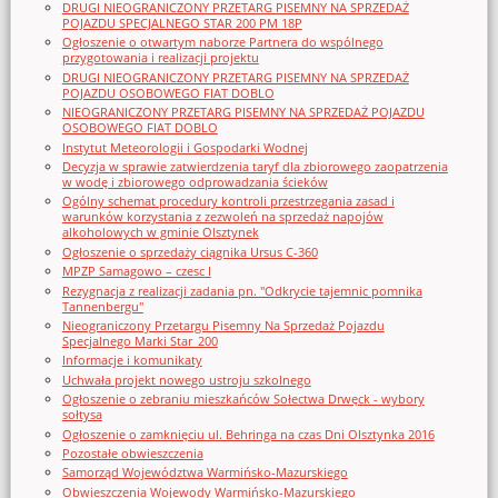
DRUGI NIEOGRANICZONY PRZETARG PISEMNY NA SPRZEDAŻ
POJAZDU SPECJALNEGO STAR 200 PM 18P
Ogłoszenie o otwartym naborze Partnera do wspólnego
przygotowania i realizacji projektu
DRUGI NIEOGRANICZONY PRZETARG PISEMNY NA SPRZEDAŻ
POJAZDU OSOBOWEGO FIAT DOBLO
NIEOGRANICZONY PRZETARG PISEMNY NA SPRZEDAŻ POJAZDU
OSOBOWEGO FIAT DOBLO
Instytut Meteorologii i Gospodarki Wodnej
Decyzja w sprawie zatwierdzenia taryf dla zbiorowego zaopatrzenia
w wodę i zbiorowego odprowadzania ścieków
Ogólny schemat procedury kontroli przestrzegania zasad i
warunków korzystania z zezwoleń na sprzedaż napojów
alkoholowych w gminie Olsztynek
Ogłoszenie o sprzedaży ciągnika Ursus C-360
MPZP Samagowo – czesc I
Rezygnacja z realizacji zadania pn. "Odkrycie tajemnic pomnika
Tannenbergu"
Nieograniczony Przetargu Pisemny Na Sprzedaż Pojazdu
Specjalnego Marki Star_200
Informacje i komunikaty
Uchwała projekt nowego ustroju szkolnego
Ogłoszenie o zebraniu mieszkańców Sołectwa Drwęck - wybory
sołtysa
Ogłoszenie o zamknięciu ul. Behringa na czas Dni Olsztynka 2016
Pozostałe obwieszczenia
Samorząd Województwa Warmińsko-Mazurskiego
Obwieszczenia Wojewody Warmińsko-Mazurskiego