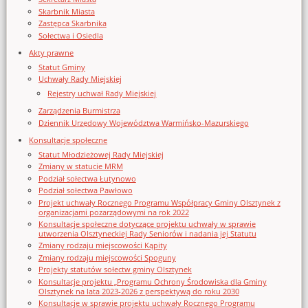
Skarbnik Miasta
Zastępca Skarbnika
Sołectwa i Osiedla
Akty prawne
Statut Gminy
Uchwały Rady Miejskiej
Rejestry uchwał Rady Miejskiej
Zarządzenia Burmistrza
Dziennik Urzędowy Województwa Warmińsko-Mazurskiego
Konsultacje społeczne
Statut Młodzieżowej Rady Miejskiej
Zmiany w statucie MRM
Podział sołectwa Łutynowo
Podział sołectwa Pawłowo
Projekt uchwały Rocznego Programu Współpracy Gminy Olsztynek z
organizacjami pozarządowymi na rok 2022
Konsultacje społeczne dotyczące projektu uchwały w sprawie
utworzenia Olsztyneckiej Rady Seniorów i nadania jej Statutu
Zmiany rodzaju miejscowości Kąpity
Zmiany rodzaju miejscowości Spoguny
Projekty statutów sołectw gminy Olsztynek
Konsultacje projektu „Programu Ochrony Środowiska dla Gminy
Olsztynek na lata 2023-2026 z perspektywą do roku 2030
Konsultacje w sprawie projektu uchwały Rocznego Programu