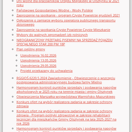
Dni wolne dla pracowników Urzędu Miejskiego w Olsztynku w 2021
roku
Państwowe Gospodarstwo Wodne - Wody Polskie
Zaproszenie na spotkanie - program Czyste Powietrze grudzień 2021
Ogłoszenie o zamiarze wyboru operatora publicznego transportu
zbiorowego
Zaproszenie na spotkania Czyste Powietrze Czyste Mieszkanie
Wybory do walnych zgromadzeń izb rolniczych
NIEOGRANICZONY PRZETARG PISEMNY NA SPRZEDAŻ POJAZDU
SPECJALNEGO STAR 200 PM 18P
Plan ogólny gminy
Uzgodnienia 16.02.2026
Uzgodnienia 13.05.2026
Uzgodnienia 29.05.2026
Projekt przekazany do uchwalenia
RGGIOŚ.6220.5.2024 Zawiadomienie - Obwieszczenie o wszczęciu
postępowania administracyjnego budowa farmy Mielno
Harmonogram kontroli punktów sprzedaży i podawania napojów
alkoholowych w 2025 roku na terenie miasta i gminy Olsztynek
Obwieszczenia Marszałka województwa Warmińsko-Mazurskiego
Konkurs ofert na wybór realizatora zadania w zakresie ochrony
zdrowia
Konkurs ofert na wybór realizatora zadania w zakresie ochrony
zdrowia - Program polityki zdrowotnej w zakresie rehabilitacji
leczniczej dla mieszkańców Gminy Olsztynek na lata 2025-2027 na
rok 2026
Harmonogram kontroli punktów sprzedaży i podawania napojów