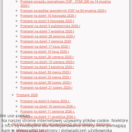
Przetarg pojazdu specjalnego OSP - STAR 200 na 14 grudnia
2020 r
Przetarg pojazdów specjalnych OSP na 04 grudnia 2020 r
Przetarg na dzień 10 listopada 2020 r
Przetarg na dzień 9 listopada 2020 r
Przetargi na dzień 9 października 2020 r
Przetargi na dzień 7 września 2020 r
Przetargi na dzień 28 sierpnia 2020 r
Przetargi na dzień 7 sierpnia 2020
Przetargi na dzień 17 lipca 2020 r
Przetarg na dzień 10 lipca 2020 r
Przetarg na dzień 26 czerwca 2020 r
Przetargi na dzień 19 czerwca 2020 r
Przetargi na dzień 3 kwietnia 2020 r
Przetarg na dzień 30 marca 2020 r
Przetarg na dzień 23 marca 2020 r
Przetarg na dzień 28 lutego 2020 r
Przetargi na dzień 21 lutego 2020 r
Przetargi 2026
Przetarg na dzień 6 marca 2026 r.
Przetargi na dzień 10 sierpnia 2026 r.
Przetarg na dzień 11 sierpnia 2026 r.
We use cookies
Przetarg na dzień 11 września 2026 r.
Na naszej stronie internetowej używamy plików cookie. Niektóre
Wykazy nieruchomości przeznaczonych do sprzedaży i dzierżawy
z nich są niezbędne dla funkcjonowania strony, inne pomagają
nam w ulepszaniu tej strony i doświadczeń użytkownika
Wykazy z 2026 roku