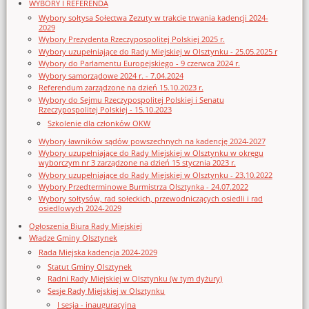
WYBORY I REFERENDA
Wybory sołtysa Sołectwa Zezuty w trakcie trwania kadencji 2024-
2029
Wybory Prezydenta Rzeczypospolitej Polskiej 2025 r.
Wybory uzupełniające do Rady Miejskiej w Olsztynku - 25.05.2025 r
Wybory do Parlamentu Europejskiego - 9 czerwca 2024 r.
Wybory samorządowe 2024 r. - 7.04.2024
Referendum zarządzone na dzień 15.10.2023 r.
Wybory do Sejmu Rzeczypospolitej Polskiej i Senatu
Rzeczypospolitej Polskiej - 15.10.2023
Szkolenie dla członków OKW
Wybory ławników sądów powszechnych na kadencję 2024-2027
Wybory uzupełniające do Rady Miejskiej w Olsztynku w okręgu
wyborczym nr 3 zarządzone na dzień 15 stycznia 2023 r.
Wybory uzupełniające do Rady Miejskiej w Olsztynku - 23.10.2022
Wybory Przedterminowe Burmistrza Olsztynka - 24.07.2022
Wybory sołtysów, rad sołeckich, przewodniczących osiedli i rad
osiedlowych 2024-2029
Ogłoszenia Biura Rady Miejskiej
Władze Gminy Olsztynek
Rada Miejska kadencja 2024-2029
Statut Gminy Olsztynek
Radni Rady Miejskiej w Olsztynku (w tym dyżury)
Sesje Rady Miejskiej w Olsztynku
I sesja - inauguracyjna