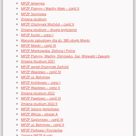
MPZP Ameryka
MPZP Platyny i Warlity Małe – część II
MPZP Sportowa
Zmiana studium
MPZP Olsztynek Wschód – część II
Zmiana studium – drugie wyłożenie
MPZP Kunki – czesc I
Warunki zabudowy dla dz. 380 obręb Mierki
MPZP Mierki – część III
MPZP Mierkowska, Zielona i Polna
MPZP Platyny, Warlity, Elgnówko, Gaj, Wigwałd i Zawady
Zmiana Studium 2021
MPZP węzeł Olsztynek Zachód
MPZP Waplewo – część IV
MPZP ul. Behringa
MPZP Królikowo – czesc I
MPZP Waplewo – czesc V
Zmiana studium 2022
MPZP Pawłowo – część III
Zmiana studium 2022 II
MPZP jezioro Jemiołowo
MPZP Wilcza – obszar A
MPZP Gąsiorowo – część III
MPZP ul. Behringa – część II
MPZP Perłowa i Pionierów
Zmiana MPZP Kunki