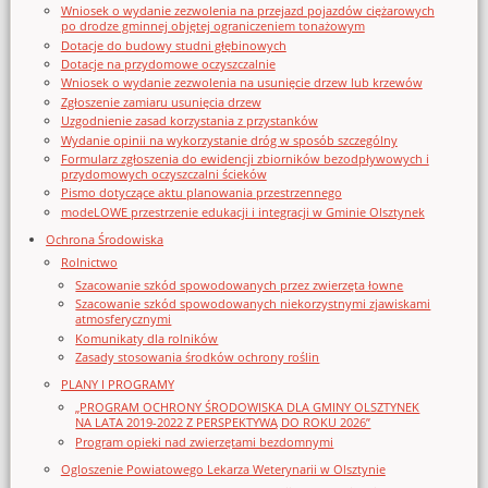
Wniosek o wydanie zezwolenia na przejazd pojazdów ciężarowych
po drodze gminnej objętej ograniczeniem tonażowym
Dotacje do budowy studni głębinowych
Dotacje na przydomowe oczyszczalnie
Wniosek o wydanie zezwolenia na usunięcie drzew lub krzewów
Zgłoszenie zamiaru usunięcia drzew
Uzgodnienie zasad korzystania z przystanków
Wydanie opinii na wykorzystanie dróg w sposób szczególny
Formularz zgłoszenia do ewidencji zbiorników bezodpływowych i
przydomowych oczyszczalni ścieków
Pismo dotyczące aktu planowania przestrzennego
modeLOWE przestrzenie edukacji i integracji w Gminie Olsztynek
Ochrona Środowiska
Rolnictwo
Szacowanie szkód spowodowanych przez zwierzęta łowne
Szacowanie szkód spowodowanych niekorzystnymi zjawiskami
atmosferycznymi
Komunikaty dla rolników
Zasady stosowania środków ochrony roślin
PLANY I PROGRAMY
„PROGRAM OCHRONY ŚRODOWISKA DLA GMINY OLSZTYNEK
NA LATA 2019-2022 Z PERSPEKTYWĄ DO ROKU 2026”
Program opieki nad zwierzętami bezdomnymi
Ogloszenie Powiatowego Lekarza Weterynarii w Olsztynie