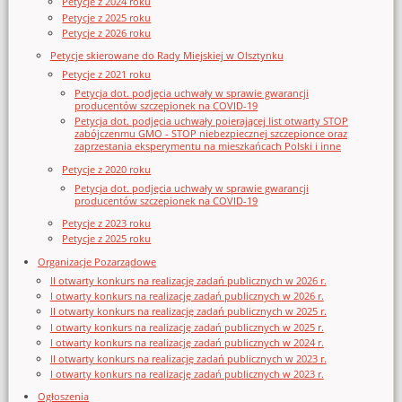
Petycje z 2024 roku
Petycje z 2025 roku
Petycje z 2026 roku
Petycje skierowane do Rady Miejskiej w Olsztynku
Petycje z 2021 roku
Petycja dot. podjęcia uchwały w sprawie gwarancji
producentów szczepionek na COVID-19
Petycja dot. podjęcia uchwały poierającej list otwarty STOP
zabójczenmu GMO - STOP niebezpiecznej szczepionce oraz
zaprzestania eksperymentu na mieszkańcach Polski i inne
Petycje z 2020 roku
Petycja dot. podjęcia uchwały w sprawie gwarancji
producentów szczepionek na COVID-19
Petycje z 2023 roku
Petycje z 2025 roku
Organizacje Pozarządowe
II otwarty konkurs na realizację zadań publicznych w 2026 r.
I otwarty konkurs na realizację zadań publicznych w 2026 r.
II otwarty konkurs na realizację zadań publicznych w 2025 r.
I otwarty konkurs na realizację zadań publicznych w 2025 r.
I otwarty konkurs na realizację zadań publicznych w 2024 r.
II otwarty konkurs na realizację zadań publicznych w 2023 r.
I otwarty konkurs na realizację zadań publicznych w 2023 r.
Ogłoszenia