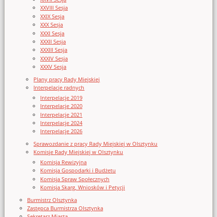
XXVIII Sesja
XXIX Sesja
XXX Sesja
XXXI Sesja
XXXII Sesja
XXXIII Sesja
XXXIV Sesja
XXXV Sesja
Plany pracy Rady Miejskiej
Interpelacje radnych
Interpelacje 2019
Interpelacje 2020
Interpelacje 2021
Interpelacje 2024
Interpelacje 2026
Sprawozdanie z pracy Rady Miejskiej w Olsztynku
Komisje Rady Miejskiej w Olsztynku
Komisja Rewizyjna
Komisja Gospodarki i Budżetu
Komisja Spraw Społecznych
Komisja Skarg, Wniosków i Petycji
Burmistrz Olsztynka
Zastępca Burmistrza Olsztynka
Sekretarz Miasta