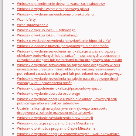
Wniosek o przeniesienie decyzji o warunkach zabudowy
Wniosek o wypis i wyrys z miejscowego planu
Wniosek o wydanie zaświadczenia o braku planu
Wzor_oferty
Wzor_sprawozdania
Wniosek o wykup lokalu użytkowego
Wniosek o wykup lokalu mieszkalnego
Wnisek o wydanie zezwolenia na wykreślenie hipoteki z KW
Wniosek o nadanie numeru porządkowego nieruchomości
Wniosek o wydanie zezwolenia na lokalizację w pasie drogowym
obiektów budowlanych lub urządzeń niezwiązanych z potrzebami
zarządzania drogami lub potrzebami ruchu drogowego oraz reklam
Wniosek o wydanie zezwolenia na zajęcie pasa drogowego w celu
umieszczenia urządzeń infrastruktury technicznej niezwiązanych z
potrzebami zarządzania drogami lub potrzebami ruchu drogowego
Wniosek o wydanie zezwolenia na zajęcie pasa drogowego drogi
gminnej w celu prowadzenia robót
Wniosek o uzgodnienie lokalizacji/przebudowy zjazdu
Wniosek o wydanie dowodu osobistego
Wniosek o wydanie decyzji o ustalenie lokalizacji inwestycji celu
publicznego albo warunków zabudowy
Udzielenia licencji na wykonywanie krajowego transportu
drogowego w zakresie przewozu osób taksówką
Wniosek o wydanie zaświadczenia o rewitalizacji
Wniosek o dotację z programu Ciepłe Mieszkanie
Wniosek o płatność z programu Ciepłe Mieszkanie
Wniosek o wydanie decyzji o środowiskowych uwarunkowaniach