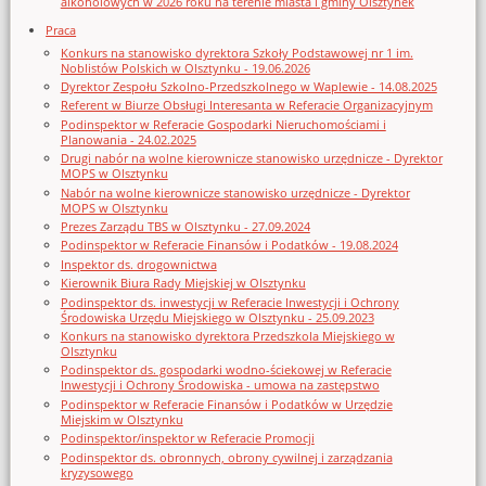
alkoholowych w 2026 roku na terenie miasta i gminy Olsztynek
Praca
Konkurs na stanowisko dyrektora Szkoły Podstawowej nr 1 im.
Noblistów Polskich w Olsztynku - 19.06.2026
Dyrektor Zespołu Szkolno-Przedszkolnego w Waplewie - 14.08.2025
Referent w Biurze Obsługi Interesanta w Referacie Organizacyjnym
Podinspektor w Referacie Gospodarki Nieruchomościami i
Planowania - 24.02.2025
Drugi nabór na wolne kierownicze stanowisko urzędnicze - Dyrektor
MOPS w Olsztynku
Nabór na wolne kierownicze stanowisko urzędnicze - Dyrektor
MOPS w Olsztynku
Prezes Zarządu TBS w Olsztynku - 27.09.2024
Podinspektor w Referacie Finansów i Podatków - 19.08.2024
Inspektor ds. drogownictwa
Kierownik Biura Rady Miejskiej w Olsztynku
Podinspektor ds. inwestycji w Referacie Inwestycji i Ochrony
Środowiska Urzędu Miejskiego w Olsztynku - 25.09.2023
Konkurs na stanowisko dyrektora Przedszkola Miejskiego w
Olsztynku
Podinspektor ds. gospodarki wodno-ściekowej w Referacie
Inwestycji i Ochrony Środowiska - umowa na zastępstwo
Podinspektor w Referacie Finansów i Podatków w Urzędzie
Miejskim w Olsztynku
Podinspektor/inspektor w Referacie Promocji
Podinspektor ds. obronnych, obrony cywilnej i zarządzania
kryzysowego