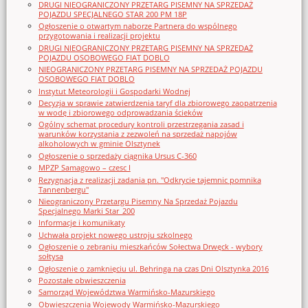
DRUGI NIEOGRANICZONY PRZETARG PISEMNY NA SPRZEDAŻ
POJAZDU SPECJALNEGO STAR 200 PM 18P
Ogłoszenie o otwartym naborze Partnera do wspólnego
przygotowania i realizacji projektu
DRUGI NIEOGRANICZONY PRZETARG PISEMNY NA SPRZEDAŻ
POJAZDU OSOBOWEGO FIAT DOBLO
NIEOGRANICZONY PRZETARG PISEMNY NA SPRZEDAŻ POJAZDU
OSOBOWEGO FIAT DOBLO
Instytut Meteorologii i Gospodarki Wodnej
Decyzja w sprawie zatwierdzenia taryf dla zbiorowego zaopatrzenia
w wodę i zbiorowego odprowadzania ścieków
Ogólny schemat procedury kontroli przestrzegania zasad i
warunków korzystania z zezwoleń na sprzedaż napojów
alkoholowych w gminie Olsztynek
Ogłoszenie o sprzedaży ciągnika Ursus C-360
MPZP Samagowo – czesc I
Rezygnacja z realizacji zadania pn. "Odkrycie tajemnic pomnika
Tannenbergu"
Nieograniczony Przetargu Pisemny Na Sprzedaż Pojazdu
Specjalnego Marki Star_200
Informacje i komunikaty
Uchwała projekt nowego ustroju szkolnego
Ogłoszenie o zebraniu mieszkańców Sołectwa Drwęck - wybory
sołtysa
Ogłoszenie o zamknięciu ul. Behringa na czas Dni Olsztynka 2016
Pozostałe obwieszczenia
Samorząd Województwa Warmińsko-Mazurskiego
Obwieszczenia Wojewody Warmińsko-Mazurskiego