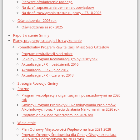
Pierwsze oświadczenie radnego
Na dzień zaprzestania pełnienia obowiązków
Na dzień rozwiązania stosunku pracy - 27.10.2025
Oświadczenia - 2026 rok
Oświadczenia za rok 2025
Raport o stanie Gminy
Plany, programy, strategie i ich wykonanie
Ponadlokalny Program Rewitalizacji Miast Sieci Cittaslow
Program rewitalizacji sieci miast
Lokalny Program Rewitalizacji gminy Olsztynek
Aktualizacja LPR – październik 2016
Aktualizacja LPR – lipiec 2017
Aktualizacja LPR – czerwiec 2018
Strategia Rozwoju Gminy
Roczne
Program współpracy z organizacjami pozarządowymi na 2026
rok
Gminny Program Profilaktyki i Rozwiązywania Problemów
Alkoholowych oraz Przeciwdziałania Narkomanii na 2026 rok
Program opieki nad zwierzętami na 2026 rok
Wieloletnie
Plan Odnowy Miejscowości Waplewo na lata 2021-2028
Program Ochrony Środowiska dla Gminy Olsztynek na lata
2023-2026 z perspektywą do 2030 roku