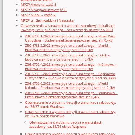
MPZP Ameryka-część II
MPZP Mrongowiusza-część VI
MPZP Mierki – część IV
MPZP ul. Grunwaldzka i Mazurska
Obwieszczenia w sprawach o warunki zabudowy i lokalizacji
inwestycji celu publicznego – rok wszczęcia sprawy do 2023
ZBG.6733.1.2022 Inwestycja celu publicznego – Nowa Wieś
Ostródzka – Budowa elektroenergetycznej sieci nn 0,4kV
ZBG.6733.2.2022 Inwestycja celu publicznego – Mańki –
Budowa elektroenergetycznej sieci nn 0,4kV
ZBG.6733.3.2022 Inwestycja celu publicznego – Lutek –
Budowa elektroenergetycznej sieci nn 0,4kV
ZBG.6733.4.2022 Inwestycja celu publicznego – Królikowo –
Budowa elektroenergetycznej sieci nn 0,4kV
ZBG.6733.5.2022 Inwestycja celu publicznego – Gąsiorowo
Olsztyneckie – Budowa elektroenergetycznej sieci nn 0,4kV
ZBG.6733.6.2022 Inwestycja celu publicznego – Mierki
kolonia – Przebudowa elektroenergetycznej sieci nn 0,4kV
ZBG.6733.7.2022 Inwestycja celu publicznego – Jemiołowo –
Przebudowa elektroenergetycznej sieci nn 0,4kV
Obwieszczenie o wydaniu decyzji o warunkach zabudowy,
dz. 36/27 obręb Waplewo
Obwieszczenie o wydaniu decyzji o warunkach zabudowy,
dz. 36/26 obręb Waplewo
Obwieszczenie o wydaniu decyzji o warunkach
zabudowy, dz. 36/26 obręb Waplewo
Obwieszczenie o wydaniu decyzji o warunkach zabudowy,