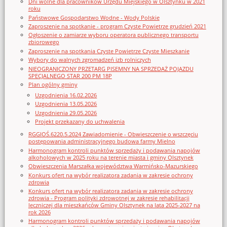
Dni wolne dla pracowników Urzędu Miejskiego w Olsztynku w 2021
roku
Państwowe Gospodarstwo Wodne - Wody Polskie
Zaproszenie na spotkanie - program Czyste Powietrze grudzień 2021
Ogłoszenie o zamiarze wyboru operatora publicznego transportu
zbiorowego
Zaproszenie na spotkania Czyste Powietrze Czyste Mieszkanie
Wybory do walnych zgromadzeń izb rolniczych
NIEOGRANICZONY PRZETARG PISEMNY NA SPRZEDAŻ POJAZDU
SPECJALNEGO STAR 200 PM 18P
Plan ogólny gminy
Uzgodnienia 16.02.2026
Uzgodnienia 13.05.2026
Uzgodnienia 29.05.2026
Projekt przekazany do uchwalenia
RGGIOŚ.6220.5.2024 Zawiadomienie - Obwieszczenie o wszczęciu
postępowania administracyjnego budowa farmy Mielno
Harmonogram kontroli punktów sprzedaży i podawania napojów
alkoholowych w 2025 roku na terenie miasta i gminy Olsztynek
Obwieszczenia Marszałka województwa Warmińsko-Mazurskiego
Konkurs ofert na wybór realizatora zadania w zakresie ochrony
zdrowia
Konkurs ofert na wybór realizatora zadania w zakresie ochrony
zdrowia - Program polityki zdrowotnej w zakresie rehabilitacji
leczniczej dla mieszkańców Gminy Olsztynek na lata 2025-2027 na
rok 2026
Harmonogram kontroli punktów sprzedaży i podawania napojów