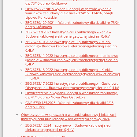
dz. 73/10 obręb Królikowo
OBWIESZCZENIE o wydaniu decyzji w sprawie wydania
warunków zabudowy dla działek 124/15 i 124/16, obręb
Lipowo Kurkowskie
ZBG.6730.129.2021 – Warunki zabudowy dla działki nr 73/24
obręb Królikowo
ZBG.6733.9.2022 Inwestycja celu publicznego – Ząbie –
Budowa kablowej elektroenergetycznej sieci nn 0,4kV
ZBG.6733.10.2022 Inwestycja celu publicznego – Mierki
(kolonia)– Budowa kablowej elektroenergetycznej sieci nn
0,4kV
ZBG.6733.11.2022 Inwestycja celu publicznego – Jemiołowo
(kolonia) – Budowa kablowej elektroenergetycznej sieci nn
0,4kV
ZBG.6733.13.2022 Inwestycja celu publicznego – Kurki –
Budowa kablowej sieci elektroenergetycznej oświetleniowej
nn 0,4kV
ZBG.6733.17.2022 Inwestycja celu publicznego – Gąsiorowo
Olsztyneckie – Budowa elektroenergetycznej sieci nn 0,4 kV
Obwieszczenie o wydaniu decyzji o warunkach zabudowy,
dz. 41/10 obręb Nowa Wieś Ostródzka
GNP.6730.185.2023 - Warunki zabudowy dla działki 1/13
obręb Lutek
Obwieszczenia w sprawach o warunki zabudowy i lokalizacji
inwestycji celu publicznego – rok wszczęcia sprawy 2024
ZBG.6733.1.2024 – Łutynowo – Budowa kablowej sieci
elektroenergetycznej nn 0,4 kV