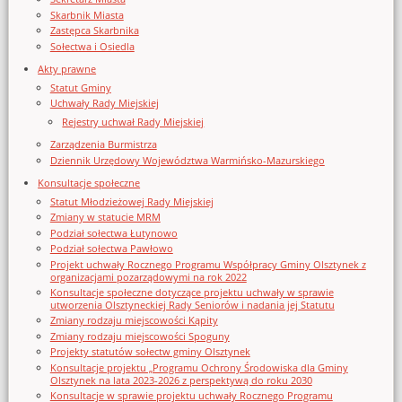
Skarbnik Miasta
Zastępca Skarbnika
Sołectwa i Osiedla
Akty prawne
Statut Gminy
Uchwały Rady Miejskiej
Rejestry uchwał Rady Miejskiej
Zarządzenia Burmistrza
Dziennik Urzędowy Województwa Warmińsko-Mazurskiego
Konsultacje społeczne
Statut Młodzieżowej Rady Miejskiej
Zmiany w statucie MRM
Podział sołectwa Łutynowo
Podział sołectwa Pawłowo
Projekt uchwały Rocznego Programu Współpracy Gminy Olsztynek z
organizacjami pozarządowymi na rok 2022
Konsultacje społeczne dotyczące projektu uchwały w sprawie
utworzenia Olsztyneckiej Rady Seniorów i nadania jej Statutu
Zmiany rodzaju miejscowości Kąpity
Zmiany rodzaju miejscowości Spoguny
Projekty statutów sołectw gminy Olsztynek
Konsultacje projektu „Programu Ochrony Środowiska dla Gminy
Olsztynek na lata 2023-2026 z perspektywą do roku 2030
Konsultacje w sprawie projektu uchwały Rocznego Programu