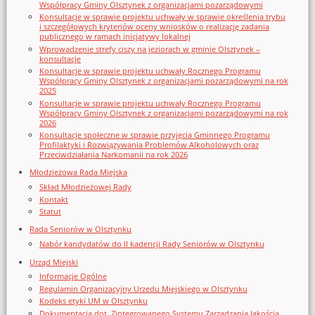
Współpracy Gminy Olsztynek z organizacjami pozarządowymi
Konsultacje w sprawie projektu uchwały w sprawie określenia trybu
i szczegółowych kryteriów oceny wniosków o realizację zadania
publicznego w ramach inicjatywy lokalnej
Wprowadzenie strefy ciszy na jeziorach w gminie Olsztynek –
konsultacje
Konsultacje w sprawie projektu uchwały Rocznego Programu
Współpracy Gminy Olsztynek z organizacjami pozarządowymi na rok
2025
Konsultacje w sprawie projektu uchwały Rocznego Programu
Współpracy Gminy Olsztynek z organizacjami pozarządowymi na rok
2026
Konsultacje społeczne w sprawie przyjęcia Gminnego Programu
Profilaktyki i Rozwiązywania Problemów Alkoholowych oraz
Przeciwdziałania Narkomanii na rok 2026
Młodzieżowa Rada Miejska
Skład Młodzieżowej Rady
Kontakt
Statut
Rada Seniorów w Olsztynku
Nabór kandydatów do II kadencji Rady Seniorów w Olsztynku
Urząd Miejski
Informacje Ogólne
Regulamin Organizacyjny Urzedu Miejskiego w Olsztynku
Kodeks etyki UM w Olsztynku
Dokumentacja dot. Zintegrowanego Systemu Zarządzania Jakością