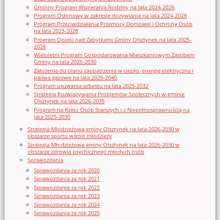
Gminny Program Wspierania Rodziny na lata 2024-2026
Program Osłonowy w zakresie dożywiania na lata 2024-2028
Program Przeciwdziałania Przemocy Domowej i Ochrony Osób
na lata 2023-2028
Program Opieki nad Zabytkami Gminy Olsztynek na lata 2025-
2028
Wieloletni Program Gospodarowania Mieszkaniowym Zasobem
Gminy na lata 2026-2030
Założenia do planu zaopatrzenia w ciepło, energię elektryczna i
paliwa gazowe na lata 2026-2040
Program usuwania azbestu na lata 2025-2032
Strategia Rozwiązywania Problemów Społecznych w gminie
Olsztynek na lata 2026-2035
Program na Rzecz Osób Starszych i z Niepełnosprawnością na
lata 2025-2030
Strategia Młodzieżowa gminy Olsztynek na lata 2026-2030 w
obszarze sportu wśród młodzieży
Strategia Młodzieżowa gminy Olsztynek na lata 2026-2030 w
obszarze zdrowia psychicznego młodych osób
Sprawozdania
Sprawozdania za rok 2020
Sprawozdania za rok 2021
Sprawozdania za rok 2022
Sprawozdania za rok 2023
Sprawozdania za rok 2024
Sprawozdania za rok 2025