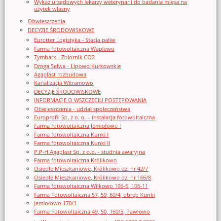
Wykaz urzędowych lekarzy weterynarii do badania mięsa na
użytek własny
Obwieszczenia
DECYZJE ŚRODOWISKOWE
Eurotter Logistyka - Stacja paliw
Farma fotowoltaiczna Waplewo
Tymbark - Zbiornik CO2
Droga Selwa - Lipowo Kurkowskie
Agaplast rozbudowa
Kanalizacja Witramowo
DECYZJE ŚRODOWISKOWE
INFORMACJE O WSZCZĘCIU POSTĘPOWANIA
Obwieszczenia - udział społeczeństwa
Europrofil Sp. z o. o. – instalacja fotowoltaiczna
Farma fotowoltaiczna Jemiołowo I
Farma fotowoltaiczna Kunki I
Farma fotowoltaiczna Kunki II
P.P-H.Agaplast Sp. z o.o. - studnia awaryjna
Farma fotowoltaiczna Królikowo
Osiedle Mieszkaniowe, Królikowo dz. nr 42/7
Osiedle Mieszkaniowe, Królikowo dz. nr 166/8
Farma fotowoltaiczna Wilkowo 106-6, 106-11
Farma Fotowoltaiczna 57, 59, 60/4, obręb Kunki
Jemiołowo 170/1
Farma Fotowoltaiczna 49, 50, 160/5, Pawłowo