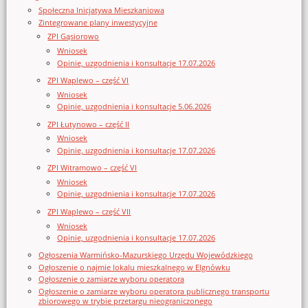
Społeczna Inicjatywa Mieszkaniowa
Zintegrowane plany inwestycyjne
ZPI Gąsiorowo
Wniosek
Opinie, uzgodnienia i konsultacje 17.07.2026
ZPI Waplewo – część VI
Wniosek
Opinie, uzgodnienia i konsultacje 5.06.2026
ZPI Łutynowo – część II
Wniosek
Opinie, uzgodnienia i konsultacje 17.07.2026
ZPI Witramowo – część VI
Wniosek
Opinie, uzgodnienia i konsultacje 17.07.2026
ZPI Waplewo – część VII
Wniosek
Opinie, uzgodnienia i konsultacje 17.07.2026
Ogłoszenia Warmińsko-Mazurskiego Urzędu Wojewódzkiego
Ogłoszenie o najmie lokalu mieszkalnego w Elgnówku
Ogłoszenie o zamiarze wyboru operatora
Ogłoszenie o zamiarze wyboru operatora publicznego transportu
zbiorowego w trybie przetargu nieograniczonego