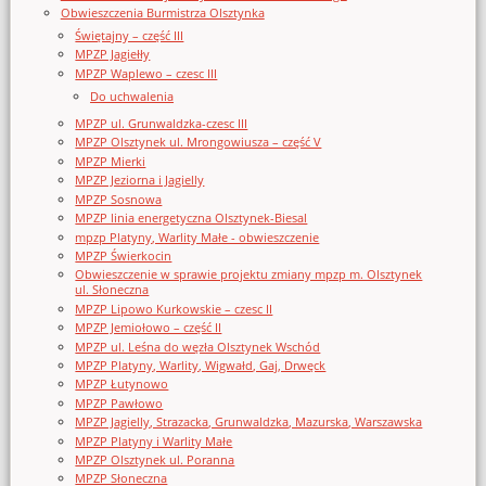
Obwieszczenia Burmistrza Olsztynka
Świętajny – część III
MPZP Jagiełły
MPZP Waplewo – czesc III
Do uchwalenia
MPZP ul. Grunwaldzka-czesc III
MPZP Olsztynek ul. Mrongowiusza – część V
MPZP Mierki
MPZP Jeziorna i Jagielly
MPZP Sosnowa
MPZP linia energetyczna Olsztynek-Biesal
mpzp Platyny, Warlity Małe - obwieszczenie
MPZP Świerkocin
Obwieszczenie w sprawie projektu zmiany mpzp m. Olsztynek
ul. Słoneczna
MPZP Lipowo Kurkowskie – czesc II
MPZP Jemiołowo – część II
MPZP ul. Leśna do węzła Olsztynek Wschód
MPZP Platyny, Warlity, Wigwałd, Gaj, Drwęck
MPZP Łutynowo
MPZP Pawłowo
MPZP Jagielly, Strazacka, Grunwaldzka, Mazurska, Warszawska
MPZP Platyny i Warlity Małe
MPZP Olsztynek ul. Poranna
MPZP Słoneczna