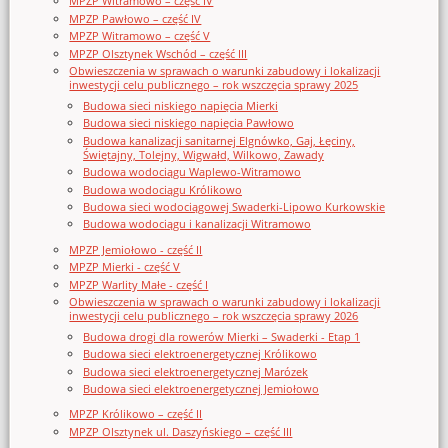
MPZP Witramowo – część IV
MPZP Pawłowo – część IV
MPZP Witramowo – część V
MPZP Olsztynek Wschód – część III
Obwieszczenia w sprawach o warunki zabudowy i lokalizacji
inwestycji celu publicznego – rok wszczęcia sprawy 2025
Budowa sieci niskiego napięcia Mierki
Budowa sieci niskiego napięcia Pawłowo
Budowa kanalizacji sanitarnej Elgnówko, Gaj, Łęciny,
Świętajny, Tolejny, Wigwałd, Wilkowo, Zawady
Budowa wodociągu Waplewo-Witramowo
Budowa wodociągu Królikowo
Budowa sieci wodociągowej Swaderki-Lipowo Kurkowskie
Budowa wodociągu i kanalizacji Witramowo
MPZP Jemiołowo - część II
MPZP Mierki - część V
MPZP Warlity Małe - część I
Obwieszczenia w sprawach o warunki zabudowy i lokalizacji
inwestycji celu publicznego – rok wszczęcia sprawy 2026
Budowa drogi dla rowerów Mierki – Swaderki - Etap 1
Budowa sieci elektroenergetycznej Królikowo
Budowa sieci elektroenergetycznej Marózek
Budowa sieci elektroenergetycznej Jemiołowo
MPZP Królikowo – część II
MPZP Olsztynek ul. Daszyńskiego – część III