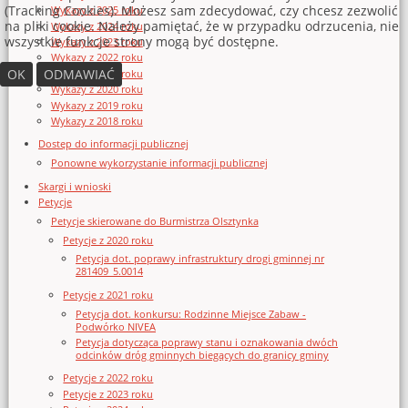
(Tracking Cookies). Możesz sam zdecydować, czy chcesz zezwolić
Wykazy z 2025 roku
na pliki cookie. Należy pamiętać, że w przypadku odrzucenia, nie
Wykazy z 2024 roku
wszystkie funkcje strony mogą być dostępne.
Wykazy z 2023 roku
Wykazy z 2022 roku
OK
ODMAWIAĆ
Wykazy z 2021 roku
Wykazy z 2020 roku
Wykazy z 2019 roku
Wykazy z 2018 roku
Dostęp do informacji publicznej
Ponowne wykorzystanie informacji publicznej
Skargi i wnioski
Petycje
Petycje skierowane do Burmistrza Olsztynka
Petycje z 2020 roku
Petycja dot. poprawy infrastruktury drogi gminnej nr
281409_5.0014
Petycje z 2021 roku
Petycja dot. konkursu: Rodzinne Miejsce Zabaw -
Podwórko NIVEA
Petycja dotycząca poprawy stanu i oznakowania dwóch
odcinków dróg gminnych biegących do granicy gminy
Petycje z 2022 roku
Petycje z 2023 roku