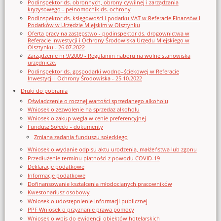
Podinspektor ds. obronnych, obrony cywilnej i zarządzania
kryzysowego - pełnomocnik ds. ochrony
Podinspektor ds. księgowości i podatku VAT w Referacie Finansów i
Podatków w Urzędzie Miejskim w Olsztynku
Oferta pracy na zastępstwo - podinspektor ds. drogownictwa w
Referacie Inwestycji i Ochrony Środowiska Urzędu Miejskiego w
Olsztynku - 26.07.2022
Zarządzenie nr 9/2009 - Regulamin naboru na wolne stanowiska
urzędnicze.
Podinspektor ds. gospodarki wodno–ściekowej w Referacie
Inwestycji i Ochrony Środowiska - 25.10.2022
Druki do pobrania
Oświadczenie o rocznej wartości sprzedanego alkoholu
Wniosek o zezwolenie na sprzedaz alkoholu
Wniosek o zakup węgla w cenie preferencyjnej
Fundusz Sołecki - dokumenty
Zmiana zadania funduszu sołeckiego
Wniosek o wydanie odpisu aktu urodzenia, małżeństwa lub zgonu
Przedłużenie terminu płatności z powodu COVID-19
Deklaracje podatkowe
Informacje podatkowe
Dofinansowanie kształcenia młodocianych pracowników
Kwestonariusz osobowy
Wniosek o udostępnienie informacji publicznej
PPF Wniosek o przyznanie prawa pomocy
Wniosek o wpis do ewidencji obiektów hotelarskich