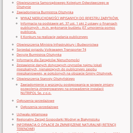
Obwieszczenia Samorządowego Kolegium Odwoławczego w
Olsztynie
Zawiadomienia Burmistrza Olsztynka
WYKAZ NIERUCHOMOŚCI WPISANYCH DO REJESTRU ZABYTKÓW.
Informacja na podstawie art. 37 ust. 1 pkt 2 ustawy o finansach
publicznych - m.in. wykonanie budżetu JST umorzenia pomoc
publiczna.
II Konkurs na realizację zadania publicznego
Obwieszczenia Ministra Infrastruktury i Budwonictwa
Sprzedaż pojazdu Volkswagen Transporter T4
Decyzje Burmistrza Olsztynka
Informacje dla Zarządców Nieruchomości
Zestawienie danych dotyczących czynszów najmu lokali
mieszkalnych, nienależących do publicznego zasobu
mieszkaniowego, w położonych na obszarze Gminy Olsztynek.
Obwieszczenia Starosty Olsztyńskiego
Zawiadomienie o wszczęciu postępowania w sprawie zmiany
pozwolenia zintegrowanego na prowadzenie instalacji
NUTRIPOL Sp. z o.o.
Ogłoszenia sprzedażowe
Ogłoszenia sprzedażowe
Uchwała reklamowa
Regionalny Zarząd Gospodarki Wodnej w Białymstoku
INFORMACJA O OPŁACIE ZA ZMNIEJSZENIE NATURALNEJ RETENCJI
TERENOWEJ