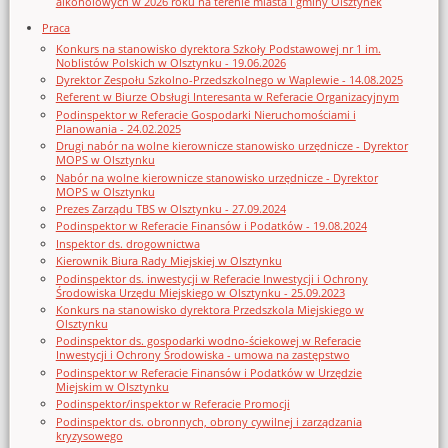
alkoholowych w 2026 roku na terenie miasta i gminy Olsztynek
Praca
Konkurs na stanowisko dyrektora Szkoły Podstawowej nr 1 im.
Noblistów Polskich w Olsztynku - 19.06.2026
Dyrektor Zespołu Szkolno-Przedszkolnego w Waplewie - 14.08.2025
Referent w Biurze Obsługi Interesanta w Referacie Organizacyjnym
Podinspektor w Referacie Gospodarki Nieruchomościami i
Planowania - 24.02.2025
Drugi nabór na wolne kierownicze stanowisko urzędnicze - Dyrektor
MOPS w Olsztynku
Nabór na wolne kierownicze stanowisko urzędnicze - Dyrektor
MOPS w Olsztynku
Prezes Zarządu TBS w Olsztynku - 27.09.2024
Podinspektor w Referacie Finansów i Podatków - 19.08.2024
Inspektor ds. drogownictwa
Kierownik Biura Rady Miejskiej w Olsztynku
Podinspektor ds. inwestycji w Referacie Inwestycji i Ochrony
Środowiska Urzędu Miejskiego w Olsztynku - 25.09.2023
Konkurs na stanowisko dyrektora Przedszkola Miejskiego w
Olsztynku
Podinspektor ds. gospodarki wodno-ściekowej w Referacie
Inwestycji i Ochrony Środowiska - umowa na zastępstwo
Podinspektor w Referacie Finansów i Podatków w Urzędzie
Miejskim w Olsztynku
Podinspektor/inspektor w Referacie Promocji
Podinspektor ds. obronnych, obrony cywilnej i zarządzania
kryzysowego