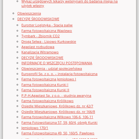
Wykaz urzędowych lekarzy weterynarii do badania mięsa na
użytek własny
Obwieszczenia
DECYZJE ŚRODOWISKOWE
Eurotter Logistyka - Stacja paliw
Farma fotowoltaiczna Waplewo
Tymbark - Zbiornik CO2
Droga Selwa - Lipowo Kurkowskie
Agaplast rozbudowa
Kanalizacja Witramowo
DECYZJE ŚRODOWISKOWE
INFORMACJE O WSZCZĘCIU POSTĘPOWANIA
Obwieszczenia - udział społeczeństwa
Europrofil Sp. z o. o. – instalacja fotowoltaiczna
Farma fotowoltaiczna Jemiołowo I
Farma fotowoltaiczna Kunki I
Farma fotowoltaiczna Kunki II
P.P-H.Agaplast Sp. z o.o. - studnia awaryjna
Farma fotowoltaiczna Królikowo
Osiedle Mieszkaniowe, Królikowo dz. nr 42/7
Osiedle Mieszkaniowe, Królikowo dz. nr 166/8
Farma fotowoltaiczna Wilkowo 106-6, 106-11
Farma Fotowoltaiczna 57, 59, 60/4, obręb Kunki
Jemiołowo 170/1
Farma Fotowoltaiczna 49, 50, 160/5, Pawłowo