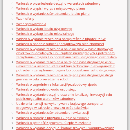
Wniosek o przeniesienie decyzji o warunkach zabudowy
Wniosek o wypis i wyrys z miejscowego planu
Wniosek o wydanie zaświadczenia o braku planu
Wzor_oferty
Wzor_sprawozdania
Wniosek o wykup lokalu użytkowego
Wniosek o wykup lokalu mieszkalnego
Wnisek o wydanie zezwolenia na wykreślenie hipoteki z KW
Wniosek o nadanie numeru porządkowego nieruchomości
Wniosek o wydanie zezwolenia na lokalizację w pasie drogowym
obiektów budowlanych lub urządzeń niezwiązanych z potrzebami
zarządzania drogami lub potrzebami ruchu drogowego oraz reklam
Wniosek o wydanie zezwolenia na zajęcie pasa drogowego w celu
umieszczenia urządzeń infrastruktury technicznej niezwiązanych z
potrzebami zarządzania drogami lub potrzebami ruchu drogowego
Wniosek o wydanie zezwolenia na zajęcie pasa drogowego drogi
gminnej w celu prowadzenia robót
Wniosek o uzgodnienie lokalizacji/przebudowy zjazdu
Wniosek o wydanie dowodu osobistego
Wniosek o wydanie decyzji o ustalenie lokalizacji inwestycji celu
publicznego albo warunków zabudowy
Udzielenia licencji na wykonywanie krajowego transportu
drogowego w zakresie przewozu osób taksówką
Wniosek o wydanie zaświadczenia o rewitalizacji
Wniosek o dotację z programu Ciepłe Mieszkanie
Wniosek o płatność z programu Ciepłe Mieszkanie
Wniosek o wydanie decyzji o środowiskowych uwarunkowaniach