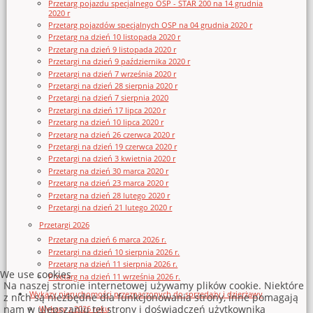
Przetarg pojazdu specjalnego OSP - STAR 200 na 14 grudnia
2020 r
Przetarg pojazdów specjalnych OSP na 04 grudnia 2020 r
Przetarg na dzień 10 listopada 2020 r
Przetarg na dzień 9 listopada 2020 r
Przetargi na dzień 9 października 2020 r
Przetargi na dzień 7 września 2020 r
Przetargi na dzień 28 sierpnia 2020 r
Przetargi na dzień 7 sierpnia 2020
Przetargi na dzień 17 lipca 2020 r
Przetarg na dzień 10 lipca 2020 r
Przetarg na dzień 26 czerwca 2020 r
Przetargi na dzień 19 czerwca 2020 r
Przetargi na dzień 3 kwietnia 2020 r
Przetarg na dzień 30 marca 2020 r
Przetarg na dzień 23 marca 2020 r
Przetarg na dzień 28 lutego 2020 r
Przetargi na dzień 21 lutego 2020 r
Przetargi 2026
Przetarg na dzień 6 marca 2026 r.
Przetargi na dzień 10 sierpnia 2026 r.
Przetarg na dzień 11 sierpnia 2026 r.
We use cookies
Przetarg na dzień 11 września 2026 r.
Na naszej stronie internetowej używamy plików cookie. Niektóre
Wykazy nieruchomości przeznaczonych do sprzedaży i dzierżawy
z nich są niezbędne dla funkcjonowania strony, inne pomagają
nam w ulepszaniu tej strony i doświadczeń użytkownika
Wykazy z 2026 roku