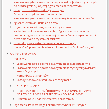
Wniosek o wydanie zezwolenia na przejazd pojazdów ciężarowych
po drodze gminnej objętej ograniczeniem tonażowym
Dotacje do budowy studni głębinowych
Dotacje na przydomowe oczyszczalnie
Wniosek o wydanie zezwolenia na usunięcie drzew lub krzewów
Zgłoszenie zamiaru usunięcia drzew
Uzgodnienie zasad korzystania z przystanków
Wydanie opinii na wykorzystanie dróg w sposób szczególny
Formularz zgłoszenia do ewidencji zbiorników bezodpływowych i
przydomowych oczyszczalni ścieków
Pismo dotyczące aktu planowania przestrzennego
modeLOWE przestrzenie edukacji i integracji w Gminie Olsztynek
Ochrona Środowiska
Rolnictwo
Szacowanie szkód spowodowanych przez zwierzęta łowne
Szacowanie szkód spowodowanych niekorzystnymi zjawiskami
atmosferycznymi
Komunikaty dla rolników
Zasady stosowania środków ochrony roślin
PLANY I PROGRAMY
„PROGRAM OCHRONY ŚRODOWISKA DLA GMINY OLSZTYNEK
NA LATA 2019-2022 Z PERSPEKTYWĄ DO ROKU 2026”
Program opieki nad zwierzętami bezdomnymi
Ogloszenie Powiatowego Lekarza Weterynarii w Olsztynie