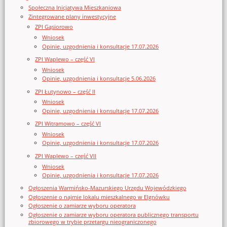
Społeczna Inicjatywa Mieszkaniowa
Zintegrowane plany inwestycyjne
ZPI Gąsiorowo
Wniosek
Opinie, uzgodnienia i konsultacje 17.07.2026
ZPI Waplewo – część VI
Wniosek
Opinie, uzgodnienia i konsultacje 5.06.2026
ZPI Łutynowo – część II
Wniosek
Opinie, uzgodnienia i konsultacje 17.07.2026
ZPI Witramowo – część VI
Wniosek
Opinie, uzgodnienia i konsultacje 17.07.2026
ZPI Waplewo – część VII
Wniosek
Opinie, uzgodnienia i konsultacje 17.07.2026
Ogłoszenia Warmińsko-Mazurskiego Urzędu Wojewódzkiego
Ogłoszenie o najmie lokalu mieszkalnego w Elgnówku
Ogłoszenie o zamiarze wyboru operatora
Ogłoszenie o zamiarze wyboru operatora publicznego transportu
zbiorowego w trybie przetargu nieograniczonego