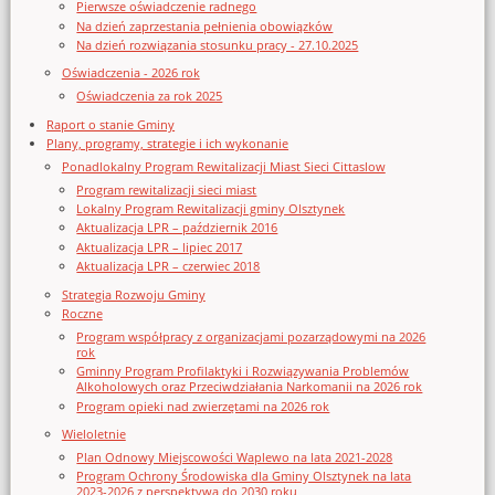
Pierwsze oświadczenie radnego
Na dzień zaprzestania pełnienia obowiązków
Na dzień rozwiązania stosunku pracy - 27.10.2025
Oświadczenia - 2026 rok
Oświadczenia za rok 2025
Raport o stanie Gminy
Plany, programy, strategie i ich wykonanie
Ponadlokalny Program Rewitalizacji Miast Sieci Cittaslow
Program rewitalizacji sieci miast
Lokalny Program Rewitalizacji gminy Olsztynek
Aktualizacja LPR – październik 2016
Aktualizacja LPR – lipiec 2017
Aktualizacja LPR – czerwiec 2018
Strategia Rozwoju Gminy
Roczne
Program współpracy z organizacjami pozarządowymi na 2026
rok
Gminny Program Profilaktyki i Rozwiązywania Problemów
Alkoholowych oraz Przeciwdziałania Narkomanii na 2026 rok
Program opieki nad zwierzętami na 2026 rok
Wieloletnie
Plan Odnowy Miejscowości Waplewo na lata 2021-2028
Program Ochrony Środowiska dla Gminy Olsztynek na lata
2023-2026 z perspektywą do 2030 roku