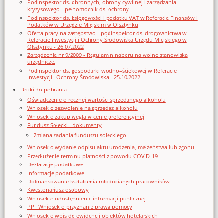
Podinspektor ds. obronnych, obrony cywilnej i zarządzania
kryzysowego - pełnomocnik ds. ochrony
Podinspektor ds. księgowości i podatku VAT w Referacie Finansów i
Podatków w Urzędzie Miejskim w Olsztynku
Oferta pracy na zastępstwo - podinspektor ds. drogownictwa w
Referacie Inwestycji i Ochrony Środowiska Urzędu Miejskiego w
Olsztynku - 26.07.2022
Zarządzenie nr 9/2009 - Regulamin naboru na wolne stanowiska
urzędnicze.
Podinspektor ds. gospodarki wodno–ściekowej w Referacie
Inwestycji i Ochrony Środowiska - 25.10.2022
Druki do pobrania
Oświadczenie o rocznej wartości sprzedanego alkoholu
Wniosek o zezwolenie na sprzedaz alkoholu
Wniosek o zakup węgla w cenie preferencyjnej
Fundusz Sołecki - dokumenty
Zmiana zadania funduszu sołeckiego
Wniosek o wydanie odpisu aktu urodzenia, małżeństwa lub zgonu
Przedłużenie terminu płatności z powodu COVID-19
Deklaracje podatkowe
Informacje podatkowe
Dofinansowanie kształcenia młodocianych pracowników
Kwestonariusz osobowy
Wniosek o udostępnienie informacji publicznej
PPF Wniosek o przyznanie prawa pomocy
Wniosek o wpis do ewidencji obiektów hotelarskich