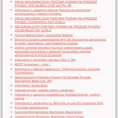
DRUGI NIEOGRANICZONY PRZETARG PISEMNY NA SPRZEDAŻ
POJAZDU SPECJALNEGO STAR 200 PM 18P
Ogłoszenie o otwartym naborze Partnera do wspólnego
przygotowania i realizacji projektu
DRUGI NIEOGRANICZONY PRZETARG PISEMNY NA SPRZEDAŻ
POJAZDU OSOBOWEGO FIAT DOBLO
NIEOGRANICZONY PRZETARG PISEMNY NA SPRZEDAŻ POJAZDU
OSOBOWEGO FIAT DOBLO
Instytut Meteorologii i Gospodarki Wodnej
Decyzja w sprawie zatwierdzenia taryf dla zbiorowego zaopatrzenia
w wodę i zbiorowego odprowadzania ścieków
Ogólny schemat procedury kontroli przestrzegania zasad i
warunków korzystania z zezwoleń na sprzedaż napojów
alkoholowych w gminie Olsztynek
Ogłoszenie o sprzedaży ciągnika Ursus C-360
MPZP Samagowo – czesc I
Rezygnacja z realizacji zadania pn. "Odkrycie tajemnic pomnika
Tannenbergu"
Nieograniczony Przetargu Pisemny Na Sprzedaż Pojazdu
Specjalnego Marki Star_200
Informacje i komunikaty
Uchwała projekt nowego ustroju szkolnego
Ogłoszenie o zebraniu mieszkańców Sołectwa Drwęck - wybory
sołtysa
Ogłoszenie o zamknięciu ul. Behringa na czas Dni Olsztynka 2016
Pozostałe obwieszczenia
Samorząd Województwa Warmińsko-Mazurskiego
Obwieszczenia Wojewody Warmińsko-Mazurskiego