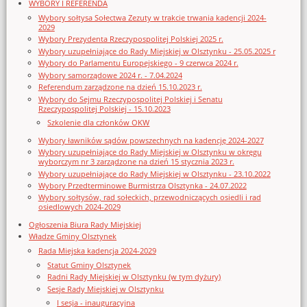
WYBORY I REFERENDA
Wybory sołtysa Sołectwa Zezuty w trakcie trwania kadencji 2024-
2029
Wybory Prezydenta Rzeczypospolitej Polskiej 2025 r.
Wybory uzupełniające do Rady Miejskiej w Olsztynku - 25.05.2025 r
Wybory do Parlamentu Europejskiego - 9 czerwca 2024 r.
Wybory samorządowe 2024 r. - 7.04.2024
Referendum zarządzone na dzień 15.10.2023 r.
Wybory do Sejmu Rzeczypospolitej Polskiej i Senatu
Rzeczypospolitej Polskiej - 15.10.2023
Szkolenie dla członków OKW
Wybory ławników sądów powszechnych na kadencję 2024-2027
Wybory uzupełniające do Rady Miejskiej w Olsztynku w okręgu
wyborczym nr 3 zarządzone na dzień 15 stycznia 2023 r.
Wybory uzupełniające do Rady Miejskiej w Olsztynku - 23.10.2022
Wybory Przedterminowe Burmistrza Olsztynka - 24.07.2022
Wybory sołtysów, rad sołeckich, przewodniczących osiedli i rad
osiedlowych 2024-2029
Ogłoszenia Biura Rady Miejskiej
Władze Gminy Olsztynek
Rada Miejska kadencja 2024-2029
Statut Gminy Olsztynek
Radni Rady Miejskiej w Olsztynku (w tym dyżury)
Sesje Rady Miejskiej w Olsztynku
I sesja - inauguracyjna