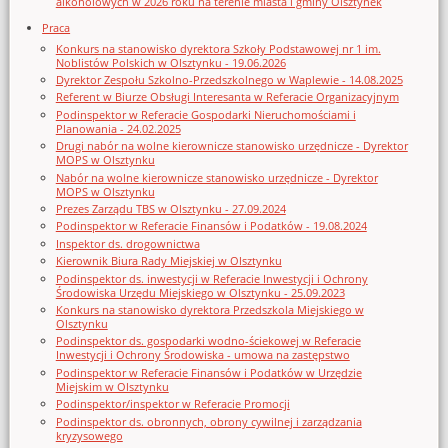
alkoholowych w 2026 roku na terenie miasta i gminy Olsztynek
Praca
Konkurs na stanowisko dyrektora Szkoły Podstawowej nr 1 im.
Noblistów Polskich w Olsztynku - 19.06.2026
Dyrektor Zespołu Szkolno-Przedszkolnego w Waplewie - 14.08.2025
Referent w Biurze Obsługi Interesanta w Referacie Organizacyjnym
Podinspektor w Referacie Gospodarki Nieruchomościami i
Planowania - 24.02.2025
Drugi nabór na wolne kierownicze stanowisko urzędnicze - Dyrektor
MOPS w Olsztynku
Nabór na wolne kierownicze stanowisko urzędnicze - Dyrektor
MOPS w Olsztynku
Prezes Zarządu TBS w Olsztynku - 27.09.2024
Podinspektor w Referacie Finansów i Podatków - 19.08.2024
Inspektor ds. drogownictwa
Kierownik Biura Rady Miejskiej w Olsztynku
Podinspektor ds. inwestycji w Referacie Inwestycji i Ochrony
Środowiska Urzędu Miejskiego w Olsztynku - 25.09.2023
Konkurs na stanowisko dyrektora Przedszkola Miejskiego w
Olsztynku
Podinspektor ds. gospodarki wodno-ściekowej w Referacie
Inwestycji i Ochrony Środowiska - umowa na zastępstwo
Podinspektor w Referacie Finansów i Podatków w Urzędzie
Miejskim w Olsztynku
Podinspektor/inspektor w Referacie Promocji
Podinspektor ds. obronnych, obrony cywilnej i zarządzania
kryzysowego