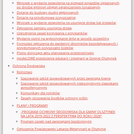
Wniosek o wydanie zezwolenia na przejazd pojazdów ciężarowych
po drodze gminnej objętej ograniczeniem tonażowym
Dotacje do budowy studni głębinowych
Dotacje na przydomowe oczyszczalnie
Wniosek o wydanie zezwolenia na usunięcie drzew lub krzewów
Zgłoszenie zamiaru usunięcia drzew
Uzgodnienie zasad korzystania z przystanków
Wydanie opinii na wykorzystanie dróg w sposób szczególny
Formularz zgłoszenia do ewidencji zbiorników bezodpływowych i
przydomowych oczyszczalni ścieków
Pismo dotyczące aktu planowania przestrzennego
modeLOWE przestrzenie edukacji i integracji w Gminie Olsztynek
Ochrona Środowiska
Rolnictwo
Szacowanie szkód spowodowanych przez zwierzęta łowne
Szacowanie szkód spowodowanych niekorzystnymi zjawiskami
atmosferycznymi
Komunikaty dla rolników
Zasady stosowania środków ochrony roślin
PLANY I PROGRAMY
„PROGRAM OCHRONY ŚRODOWISKA DLA GMINY OLSZTYNEK
NA LATA 2019-2022 Z PERSPEKTYWĄ DO ROKU 2026”
Program opieki nad zwierzętami bezdomnymi
Ogloszenie Powiatowego Lekarza Weterynarii w Olsztynie