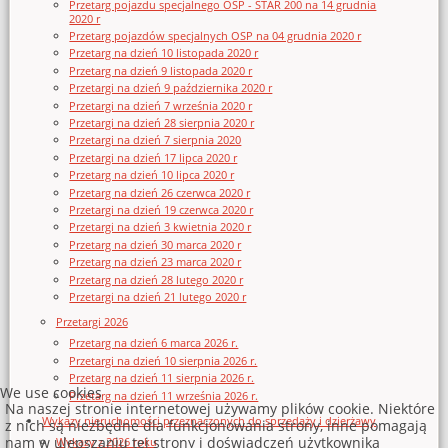
Przetarg pojazdu specjalnego OSP - STAR 200 na 14 grudnia
2020 r
Przetarg pojazdów specjalnych OSP na 04 grudnia 2020 r
Przetarg na dzień 10 listopada 2020 r
Przetarg na dzień 9 listopada 2020 r
Przetargi na dzień 9 października 2020 r
Przetargi na dzień 7 września 2020 r
Przetargi na dzień 28 sierpnia 2020 r
Przetargi na dzień 7 sierpnia 2020
Przetargi na dzień 17 lipca 2020 r
Przetarg na dzień 10 lipca 2020 r
Przetarg na dzień 26 czerwca 2020 r
Przetargi na dzień 19 czerwca 2020 r
Przetargi na dzień 3 kwietnia 2020 r
Przetarg na dzień 30 marca 2020 r
Przetarg na dzień 23 marca 2020 r
Przetarg na dzień 28 lutego 2020 r
Przetargi na dzień 21 lutego 2020 r
Przetargi 2026
Przetarg na dzień 6 marca 2026 r.
Przetargi na dzień 10 sierpnia 2026 r.
Przetarg na dzień 11 sierpnia 2026 r.
We use cookies
Przetarg na dzień 11 września 2026 r.
Na naszej stronie internetowej używamy plików cookie. Niektóre
Wykazy nieruchomości przeznaczonych do sprzedaży i dzierżawy
z nich są niezbędne dla funkcjonowania strony, inne pomagają
nam w ulepszaniu tej strony i doświadczeń użytkownika
Wykazy z 2026 roku