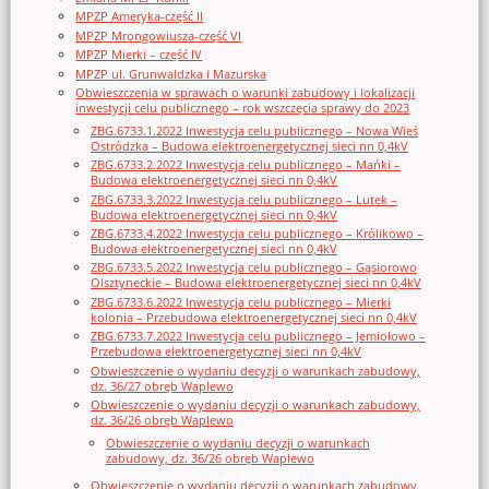
MPZP Ameryka-część II
MPZP Mrongowiusza-część VI
MPZP Mierki – część IV
MPZP ul. Grunwaldzka i Mazurska
Obwieszczenia w sprawach o warunki zabudowy i lokalizacji
inwestycji celu publicznego – rok wszczęcia sprawy do 2023
ZBG.6733.1.2022 Inwestycja celu publicznego – Nowa Wieś
Ostródzka – Budowa elektroenergetycznej sieci nn 0,4kV
ZBG.6733.2.2022 Inwestycja celu publicznego – Mańki –
Budowa elektroenergetycznej sieci nn 0,4kV
ZBG.6733.3.2022 Inwestycja celu publicznego – Lutek –
Budowa elektroenergetycznej sieci nn 0,4kV
ZBG.6733.4.2022 Inwestycja celu publicznego – Królikowo –
Budowa elektroenergetycznej sieci nn 0,4kV
ZBG.6733.5.2022 Inwestycja celu publicznego – Gąsiorowo
Olsztyneckie – Budowa elektroenergetycznej sieci nn 0,4kV
ZBG.6733.6.2022 Inwestycja celu publicznego – Mierki
kolonia – Przebudowa elektroenergetycznej sieci nn 0,4kV
ZBG.6733.7.2022 Inwestycja celu publicznego – Jemiołowo –
Przebudowa elektroenergetycznej sieci nn 0,4kV
Obwieszczenie o wydaniu decyzji o warunkach zabudowy,
dz. 36/27 obręb Waplewo
Obwieszczenie o wydaniu decyzji o warunkach zabudowy,
dz. 36/26 obręb Waplewo
Obwieszczenie o wydaniu decyzji o warunkach
zabudowy, dz. 36/26 obręb Waplewo
Obwieszczenie o wydaniu decyzji o warunkach zabudowy,