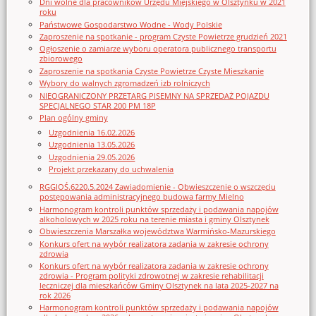
Dni wolne dla pracowników Urzędu Miejskiego w Olsztynku w 2021
roku
Państwowe Gospodarstwo Wodne - Wody Polskie
Zaproszenie na spotkanie - program Czyste Powietrze grudzień 2021
Ogłoszenie o zamiarze wyboru operatora publicznego transportu
zbiorowego
Zaproszenie na spotkania Czyste Powietrze Czyste Mieszkanie
Wybory do walnych zgromadzeń izb rolniczych
NIEOGRANICZONY PRZETARG PISEMNY NA SPRZEDAŻ POJAZDU
SPECJALNEGO STAR 200 PM 18P
Plan ogólny gminy
Uzgodnienia 16.02.2026
Uzgodnienia 13.05.2026
Uzgodnienia 29.05.2026
Projekt przekazany do uchwalenia
RGGIOŚ.6220.5.2024 Zawiadomienie - Obwieszczenie o wszczęciu
postępowania administracyjnego budowa farmy Mielno
Harmonogram kontroli punktów sprzedaży i podawania napojów
alkoholowych w 2025 roku na terenie miasta i gminy Olsztynek
Obwieszczenia Marszałka województwa Warmińsko-Mazurskiego
Konkurs ofert na wybór realizatora zadania w zakresie ochrony
zdrowia
Konkurs ofert na wybór realizatora zadania w zakresie ochrony
zdrowia - Program polityki zdrowotnej w zakresie rehabilitacji
leczniczej dla mieszkańców Gminy Olsztynek na lata 2025-2027 na
rok 2026
Harmonogram kontroli punktów sprzedaży i podawania napojów