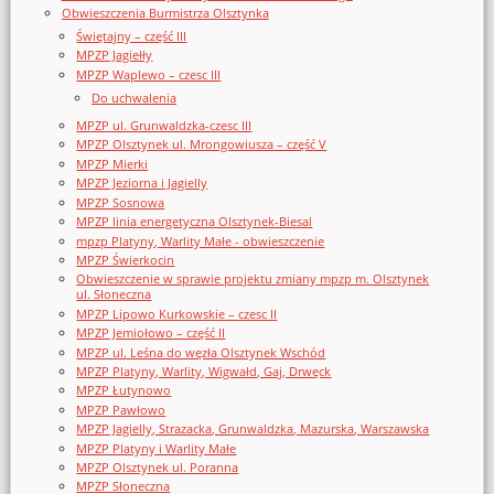
Obwieszczenia Burmistrza Olsztynka
Świętajny – część III
MPZP Jagiełły
MPZP Waplewo – czesc III
Do uchwalenia
MPZP ul. Grunwaldzka-czesc III
MPZP Olsztynek ul. Mrongowiusza – część V
MPZP Mierki
MPZP Jeziorna i Jagielly
MPZP Sosnowa
MPZP linia energetyczna Olsztynek-Biesal
mpzp Platyny, Warlity Małe - obwieszczenie
MPZP Świerkocin
Obwieszczenie w sprawie projektu zmiany mpzp m. Olsztynek
ul. Słoneczna
MPZP Lipowo Kurkowskie – czesc II
MPZP Jemiołowo – część II
MPZP ul. Leśna do węzła Olsztynek Wschód
MPZP Platyny, Warlity, Wigwałd, Gaj, Drwęck
MPZP Łutynowo
MPZP Pawłowo
MPZP Jagielly, Strazacka, Grunwaldzka, Mazurska, Warszawska
MPZP Platyny i Warlity Małe
MPZP Olsztynek ul. Poranna
MPZP Słoneczna