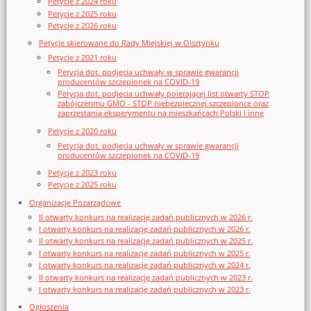
Petycje z 2024 roku
Petycje z 2025 roku
Petycje z 2026 roku
Petycje skierowane do Rady Miejskiej w Olsztynku
Petycje z 2021 roku
Petycja dot. podjęcia uchwały w sprawie gwarancji
producentów szczepionek na COVID-19
Petycja dot. podjęcia uchwały poierającej list otwarty STOP
zabójczenmu GMO - STOP niebezpiecznej szczepionce oraz
zaprzestania eksperymentu na mieszkańcach Polski i inne
Petycje z 2020 roku
Petycja dot. podjęcia uchwały w sprawie gwarancji
producentów szczepionek na COVID-19
Petycje z 2023 roku
Petycje z 2025 roku
Organizacje Pozarządowe
II otwarty konkurs na realizację zadań publicznych w 2026 r.
I otwarty konkurs na realizację zadań publicznych w 2026 r.
II otwarty konkurs na realizację zadań publicznych w 2025 r.
I otwarty konkurs na realizację zadań publicznych w 2025 r.
I otwarty konkurs na realizację zadań publicznych w 2024 r.
II otwarty konkurs na realizację zadań publicznych w 2023 r.
I otwarty konkurs na realizację zadań publicznych w 2023 r.
Ogłoszenia