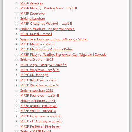
MPZP Ameryka
MPZP Platyny i Warlity Małe – część II
MPZP Sportowa
Zmiana studium
MPZP Olsztynek Wschód – część II
Zmiana studium – drugie wyłożenie
MPZP Kunki – czesc I
Warunki zabudowy dla dz. 380 obręb Mierki
MPZP Mierki – część III
MPZP Mierkowska, Zielona i Polna
MPZP Platyny, Warlity, Elgnówko, Gaj, Wigwałd i Zawady
Zmiana Studium 2021
MPZP węzeł Olsztynek Zachód
MPZP Waplewo – część IV
MPZP ul. Behringa
MPZP Królikowo – czesc I
MPZP Waplewo – czesc V
Zmiana studium 2022
MPZP Pawłowo – część III
Zmiana studium 2022 II
MPZP jezioro Jemiołowo
MPZP Wilcza – obszar A
MPZP Gąsiorowo – część III
MPZP ul. Behringa – część II
MPZP Perłowa i Pionierów
Zmiana MPZP Kunki