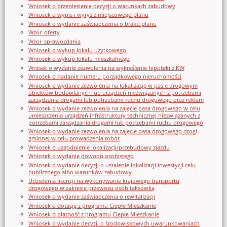
Wniosek o przeniesienie decyzji o warunkach zabudowy
Wniosek o wypis i wyrys z miejscowego planu
Wniosek o wydanie zaświadczenia o braku planu
Wzor_oferty
Wzor_sprawozdania
Wniosek o wykup lokalu użytkowego
Wniosek o wykup lokalu mieszkalnego
Wnisek o wydanie zezwolenia na wykreślenie hipoteki z KW
Wniosek o nadanie numeru porządkowego nieruchomości
Wniosek o wydanie zezwolenia na lokalizację w pasie drogowym
obiektów budowlanych lub urządzeń niezwiązanych z potrzebami
zarządzania drogami lub potrzebami ruchu drogowego oraz reklam
Wniosek o wydanie zezwolenia na zajęcie pasa drogowego w celu
umieszczenia urządzeń infrastruktury technicznej niezwiązanych z
potrzebami zarządzania drogami lub potrzebami ruchu drogowego
Wniosek o wydanie zezwolenia na zajęcie pasa drogowego drogi
gminnej w celu prowadzenia robót
Wniosek o uzgodnienie lokalizacji/przebudowy zjazdu
Wniosek o wydanie dowodu osobistego
Wniosek o wydanie decyzji o ustalenie lokalizacji inwestycji celu
publicznego albo warunków zabudowy
Udzielenia licencji na wykonywanie krajowego transportu
drogowego w zakresie przewozu osób taksówką
Wniosek o wydanie zaświadczenia o rewitalizacji
Wniosek o dotację z programu Ciepłe Mieszkanie
Wniosek o płatność z programu Ciepłe Mieszkanie
Wniosek o wydanie decyzji o środowiskowych uwarunkowaniach