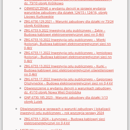
dz. 73/10 obręb Królikowo
OBWIESZCZENIE o wydaniu decyzji w sprawie wydania
warunków zabudowy dla działek 124/15 i 124/16, obręb
Lipowo Kurkowskie
ZBG.6730.129.2021 – Warunki zabudowy dla działki nr 73/24
obręb Królikowo
ZBG.6733.9.2022 Inwestycja celu publicznego – Ząbie –
Budowa kablowej elektroenergetycznej sieci nn 0,4kV
ZBG.6733.10.2022 Inwestycja celu publicznego – Mierki
(kolonia)– Budowa kablowej elektroenergetycznej sieci nn
0,4kV
ZBG.6733.11.2022 Inwestycja celu publicznego – Jemiołowo
(kolonia) – Budowa kablowej elektroenergetycznej sieci nn
0,4kV
ZBG.6733.13.2022 Inwestycja celu publicznego – Kurki –
Budowa kablowej sieci elektroenergetycznej oświetleniowej
nn 0,4kV
ZBG.6733.17.2022 Inwestycja celu publicznego – Gąsiorowo
Olsztyneckie – Budowa elektroenergetycznej sieci nn 0,4 kV
Obwieszczenie o wydaniu decyzji o warunkach zabudowy,
dz. 41/10 obręb Nowa Wieś Ostródzka
GNP.6730.185.2023 - Warunki zabudowy dla działki 1/13
obręb Lutek
Obwieszczenia w sprawach o warunki zabudowy i lokalizacji
inwestycji celu publicznego – rok wszczęcia sprawy 2024
ZBG.6733.1.2024 – Łutynowo – Budowa kablowej sieci
elektroenergetycznej nn 0,4 kV