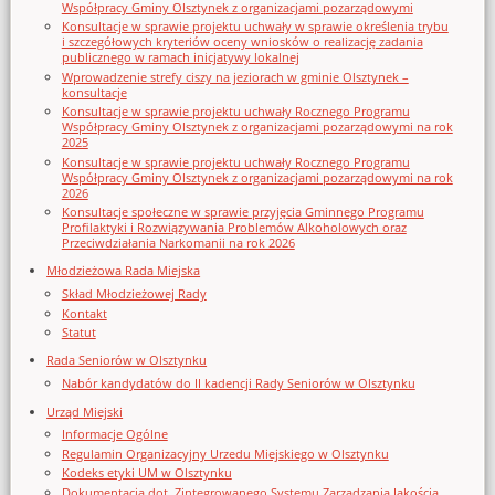
Współpracy Gminy Olsztynek z organizacjami pozarządowymi
Konsultacje w sprawie projektu uchwały w sprawie określenia trybu
i szczegółowych kryteriów oceny wniosków o realizację zadania
publicznego w ramach inicjatywy lokalnej
Wprowadzenie strefy ciszy na jeziorach w gminie Olsztynek –
konsultacje
Konsultacje w sprawie projektu uchwały Rocznego Programu
Współpracy Gminy Olsztynek z organizacjami pozarządowymi na rok
2025
Konsultacje w sprawie projektu uchwały Rocznego Programu
Współpracy Gminy Olsztynek z organizacjami pozarządowymi na rok
2026
Konsultacje społeczne w sprawie przyjęcia Gminnego Programu
Profilaktyki i Rozwiązywania Problemów Alkoholowych oraz
Przeciwdziałania Narkomanii na rok 2026
Młodzieżowa Rada Miejska
Skład Młodzieżowej Rady
Kontakt
Statut
Rada Seniorów w Olsztynku
Nabór kandydatów do II kadencji Rady Seniorów w Olsztynku
Urząd Miejski
Informacje Ogólne
Regulamin Organizacyjny Urzedu Miejskiego w Olsztynku
Kodeks etyki UM w Olsztynku
Dokumentacja dot. Zintegrowanego Systemu Zarządzania Jakością