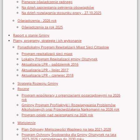
Pierwsze oświadczenie radnego
Na dzień zaprzestania pełnienia obowiązków
Na dzień rozwiązania stosunku pracy - 27.10.2025
Oświadczenia - 2026 rok
Oświadczenia za rok 2025
Raport o stanie Gminy
Plany, programy, strategie i ich wykonanie
Ponadlokalny Program Rewitalizacji Miast Sieci Cittaslow
Program rewitalizacji sieci miast
Lokalny Program Rewitalizacji gminy Olsztynek
Aktualizacja LPR – październik 2016
Aktualizacja LPR – lipiec 2017
Aktualizacja LPR – czerwiec 2018
Strategia Rozwoju Gminy
Roczne
Program współpracy z organizacjami pozarządowymi na 2026
rok
Gminny Program Profilaktyki i Rozwiązywania Problemów
Alkoholowych oraz Przeciwdziałania Narkomanii na 2026 rok
Program opieki nad zwierzętami na 2026 rok
Wieloletnie
Plan Odnowy Miejscowości Waplewo na lata 2021-2028
Program Ochrony Środowiska dla Gminy Olsztynek na lata
2023-2026 z perspektywą do 2030 roku