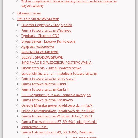
Wykaz urzędowych lekarzy weterynarii do badania mięsa na
użytek własny
Obwieszczenia
DECYZJE ŚRODOWISKOWE
Eurotter Logistyka - Stacja paliw
Farma fotowoltaiczna Waplewo
Tymbark - Zbiornik CO2
Droga Selwa - Lipowo Kurkowskie
Agaplast rozbudowa
Kanalizacja Witramowo
DECYZJE ŚRODOWISKOWE
INFORMACJE O WSZCZĘCIU POSTĘPOWANIA
Obwieszczenia - udział społeczeństwa
Europrofil Sp. z o. o. – instalacja fotowoltaiczna
Farma fotowoltaiczna Jemiołowo I
Farma fotowoltaiczna Kunki I
Farma fotowoltaiczna Kunki II
P.P-H.Agaplast Sp. z o.o. - studnia awaryjna
Farma fotowoltaiczna Królikowo
Osiedle Mieszkaniowe, Królikowo dz. nr 42/7
Osiedle Mieszkaniowe, Królikowo dz. nr 166/8
Farma fotowoltaiczna Wilkowo 106-6, 106-11
Farma Fotowoltaiczna 57, 59, 60/4, obręb Kunki
Jemiołowo 170/1
Farma Fotowoltaiczna 49, 50, 160/5, Pawłowo