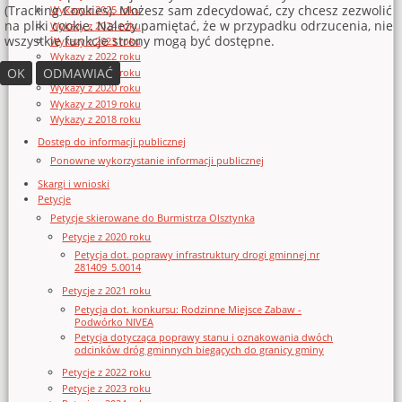
(Tracking Cookies). Możesz sam zdecydować, czy chcesz zezwolić
Wykazy z 2025 roku
na pliki cookie. Należy pamiętać, że w przypadku odrzucenia, nie
Wykazy z 2024 roku
wszystkie funkcje strony mogą być dostępne.
Wykazy z 2023 roku
Wykazy z 2022 roku
OK
ODMAWIAĆ
Wykazy z 2021 roku
Wykazy z 2020 roku
Wykazy z 2019 roku
Wykazy z 2018 roku
Dostęp do informacji publicznej
Ponowne wykorzystanie informacji publicznej
Skargi i wnioski
Petycje
Petycje skierowane do Burmistrza Olsztynka
Petycje z 2020 roku
Petycja dot. poprawy infrastruktury drogi gminnej nr
281409_5.0014
Petycje z 2021 roku
Petycja dot. konkursu: Rodzinne Miejsce Zabaw -
Podwórko NIVEA
Petycja dotycząca poprawy stanu i oznakowania dwóch
odcinków dróg gminnych biegących do granicy gminy
Petycje z 2022 roku
Petycje z 2023 roku