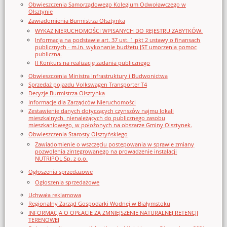
Obwieszczenia Samorządowego Kolegium Odwoławczego w
Olsztynie
Zawiadomienia Burmistrza Olsztynka
WYKAZ NIERUCHOMOŚCI WPISANYCH DO REJESTRU ZABYTKÓW.
Informacja na podstawie art. 37 ust. 1 pkt 2 ustawy o finansach
publicznych - m.in. wykonanie budżetu JST umorzenia pomoc
publiczna.
II Konkurs na realizację zadania publicznego
Obwieszczenia Ministra Infrastruktury i Budwonictwa
Sprzedaż pojazdu Volkswagen Transporter T4
Decyzje Burmistrza Olsztynka
Informacje dla Zarządców Nieruchomości
Zestawienie danych dotyczących czynszów najmu lokali
mieszkalnych, nienależących do publicznego zasobu
mieszkaniowego, w położonych na obszarze Gminy Olsztynek.
Obwieszczenia Starosty Olsztyńskiego
Zawiadomienie o wszczęciu postępowania w sprawie zmiany
pozwolenia zintegrowanego na prowadzenie instalacji
NUTRIPOL Sp. z o.o.
Ogłoszenia sprzedażowe
Ogłoszenia sprzedażowe
Uchwała reklamowa
Regionalny Zarząd Gospodarki Wodnej w Białymstoku
INFORMACJA O OPŁACIE ZA ZMNIEJSZENIE NATURALNEJ RETENCJI
TERENOWEJ