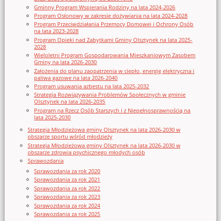
Gminny Program Wspierania Rodziny na lata 2024-2026
Program Osłonowy w zakresie dożywiania na lata 2024-2028
Program Przeciwdziałania Przemocy Domowej i Ochrony Osób
na lata 2023-2028
Program Opieki nad Zabytkami Gminy Olsztynek na lata 2025-
2028
Wieloletni Program Gospodarowania Mieszkaniowym Zasobem
Gminy na lata 2026-2030
Założenia do planu zaopatrzenia w ciepło, energię elektryczna i
paliwa gazowe na lata 2026-2040
Program usuwania azbestu na lata 2025-2032
Strategia Rozwiązywania Problemów Społecznych w gminie
Olsztynek na lata 2026-2035
Program na Rzecz Osób Starszych i z Niepełnosprawnością na
lata 2025-2030
Strategia Młodzieżowa gminy Olsztynek na lata 2026-2030 w
obszarze sportu wśród młodzieży
Strategia Młodzieżowa gminy Olsztynek na lata 2026-2030 w
obszarze zdrowia psychicznego młodych osób
Sprawozdania
Sprawozdania za rok 2020
Sprawozdania za rok 2021
Sprawozdania za rok 2022
Sprawozdania za rok 2023
Sprawozdania za rok 2024
Sprawozdania za rok 2025