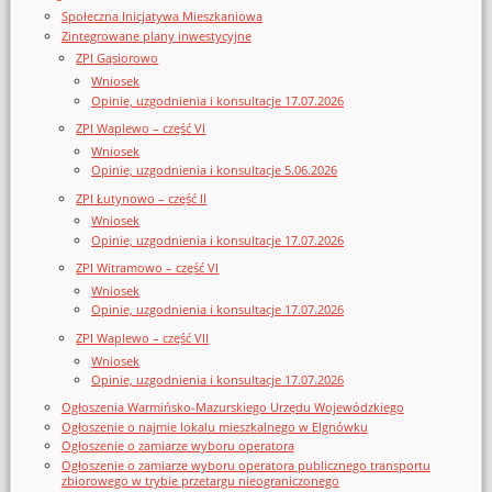
Społeczna Inicjatywa Mieszkaniowa
Zintegrowane plany inwestycyjne
ZPI Gąsiorowo
Wniosek
Opinie, uzgodnienia i konsultacje 17.07.2026
ZPI Waplewo – część VI
Wniosek
Opinie, uzgodnienia i konsultacje 5.06.2026
ZPI Łutynowo – część II
Wniosek
Opinie, uzgodnienia i konsultacje 17.07.2026
ZPI Witramowo – część VI
Wniosek
Opinie, uzgodnienia i konsultacje 17.07.2026
ZPI Waplewo – część VII
Wniosek
Opinie, uzgodnienia i konsultacje 17.07.2026
Ogłoszenia Warmińsko-Mazurskiego Urzędu Wojewódzkiego
Ogłoszenie o najmie lokalu mieszkalnego w Elgnówku
Ogłoszenie o zamiarze wyboru operatora
Ogłoszenie o zamiarze wyboru operatora publicznego transportu
zbiorowego w trybie przetargu nieograniczonego