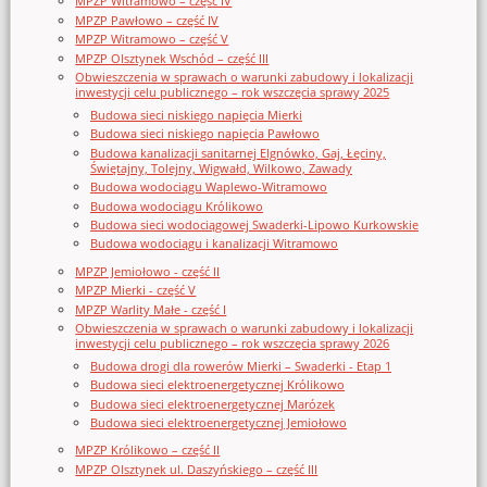
MPZP Witramowo – część IV
MPZP Pawłowo – część IV
MPZP Witramowo – część V
MPZP Olsztynek Wschód – część III
Obwieszczenia w sprawach o warunki zabudowy i lokalizacji
inwestycji celu publicznego – rok wszczęcia sprawy 2025
Budowa sieci niskiego napięcia Mierki
Budowa sieci niskiego napięcia Pawłowo
Budowa kanalizacji sanitarnej Elgnówko, Gaj, Łęciny,
Świętajny, Tolejny, Wigwałd, Wilkowo, Zawady
Budowa wodociągu Waplewo-Witramowo
Budowa wodociągu Królikowo
Budowa sieci wodociągowej Swaderki-Lipowo Kurkowskie
Budowa wodociągu i kanalizacji Witramowo
MPZP Jemiołowo - część II
MPZP Mierki - część V
MPZP Warlity Małe - część I
Obwieszczenia w sprawach o warunki zabudowy i lokalizacji
inwestycji celu publicznego – rok wszczęcia sprawy 2026
Budowa drogi dla rowerów Mierki – Swaderki - Etap 1
Budowa sieci elektroenergetycznej Królikowo
Budowa sieci elektroenergetycznej Marózek
Budowa sieci elektroenergetycznej Jemiołowo
MPZP Królikowo – część II
MPZP Olsztynek ul. Daszyńskiego – część III