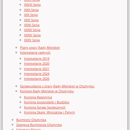
XXVIII Sesja
XXIX Sesja
XXX Sesja
XXXI Sesja
XXXII Sesja
XXXIII Sesja
XXXIV Sesja
XXXV Sesja
Plany pracy Rady Miejskiej
Interpelacje radnych
Interpelacje 2019
Interpelacje 2020
Interpelacje 2021
Interpelacje 2024
Interpelacje 2026
Sprawozdanie z pracy Rady Miejskiej w Olsztynku
Komisje Rady Miejskiej w Olsztynku
Komisja Rewizyjna
Komisja Gospodarki i Budżetu
Komisja Spraw Społecznych
Komisja Skarg, Wniosków i Petycji
Burmistrz Olsztynka
Zastępca Burmistrza Olsztynka
Sekretarz Miasta