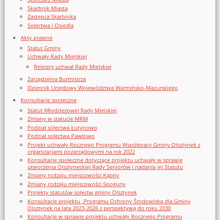
Skarbnik Miasta
Zastępca Skarbnika
Sołectwa i Osiedla
Akty prawne
Statut Gminy
Uchwały Rady Miejskiej
Rejestry uchwał Rady Miejskiej
Zarządzenia Burmistrza
Dziennik Urzędowy Województwa Warmińsko-Mazurskiego
Konsultacje społeczne
Statut Młodzieżowej Rady Miejskiej
Zmiany w statucie MRM
Podział sołectwa Łutynowo
Podział sołectwa Pawłowo
Projekt uchwały Rocznego Programu Współpracy Gminy Olsztynek z
organizacjami pozarządowymi na rok 2022
Konsultacje społeczne dotyczące projektu uchwały w sprawie
utworzenia Olsztyneckiej Rady Seniorów i nadania jej Statutu
Zmiany rodzaju miejscowości Kąpity
Zmiany rodzaju miejscowości Spoguny
Projekty statutów sołectw gminy Olsztynek
Konsultacje projektu „Programu Ochrony Środowiska dla Gminy
Olsztynek na lata 2023-2026 z perspektywą do roku 2030
Konsultacje w sprawie projektu uchwały Rocznego Programu