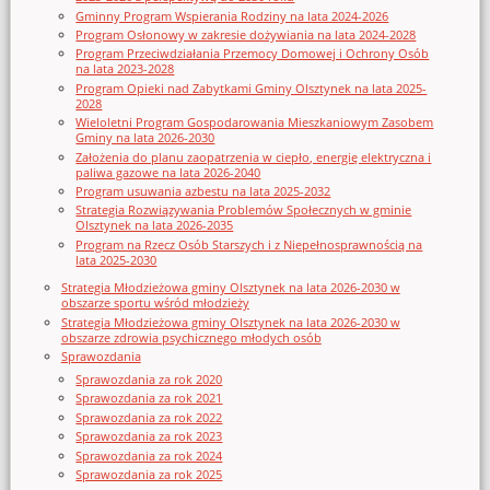
Gminny Program Wspierania Rodziny na lata 2024-2026
Program Osłonowy w zakresie dożywiania na lata 2024-2028
Program Przeciwdziałania Przemocy Domowej i Ochrony Osób
na lata 2023-2028
Program Opieki nad Zabytkami Gminy Olsztynek na lata 2025-
2028
Wieloletni Program Gospodarowania Mieszkaniowym Zasobem
Gminy na lata 2026-2030
Założenia do planu zaopatrzenia w ciepło, energię elektryczna i
paliwa gazowe na lata 2026-2040
Program usuwania azbestu na lata 2025-2032
Strategia Rozwiązywania Problemów Społecznych w gminie
Olsztynek na lata 2026-2035
Program na Rzecz Osób Starszych i z Niepełnosprawnością na
lata 2025-2030
Strategia Młodzieżowa gminy Olsztynek na lata 2026-2030 w
obszarze sportu wśród młodzieży
Strategia Młodzieżowa gminy Olsztynek na lata 2026-2030 w
obszarze zdrowia psychicznego młodych osób
Sprawozdania
Sprawozdania za rok 2020
Sprawozdania za rok 2021
Sprawozdania za rok 2022
Sprawozdania za rok 2023
Sprawozdania za rok 2024
Sprawozdania za rok 2025