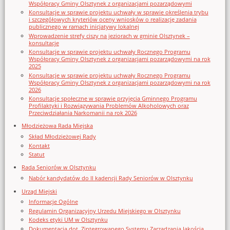
Współpracy Gminy Olsztynek z organizacjami pozarządowymi
Konsultacje w sprawie projektu uchwały w sprawie określenia trybu
i szczegółowych kryteriów oceny wniosków o realizację zadania
publicznego w ramach inicjatywy lokalnej
Wprowadzenie strefy ciszy na jeziorach w gminie Olsztynek –
konsultacje
Konsultacje w sprawie projektu uchwały Rocznego Programu
Współpracy Gminy Olsztynek z organizacjami pozarządowymi na rok
2025
Konsultacje w sprawie projektu uchwały Rocznego Programu
Współpracy Gminy Olsztynek z organizacjami pozarządowymi na rok
2026
Konsultacje społeczne w sprawie przyjęcia Gminnego Programu
Profilaktyki i Rozwiązywania Problemów Alkoholowych oraz
Przeciwdziałania Narkomanii na rok 2026
Młodzieżowa Rada Miejska
Skład Młodzieżowej Rady
Kontakt
Statut
Rada Seniorów w Olsztynku
Nabór kandydatów do II kadencji Rady Seniorów w Olsztynku
Urząd Miejski
Informacje Ogólne
Regulamin Organizacyjny Urzedu Miejskiego w Olsztynku
Kodeks etyki UM w Olsztynku
Dokumentacja dot. Zintegrowanego Systemu Zarządzania Jakością