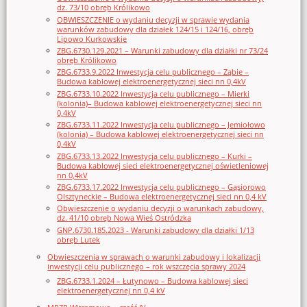
dz. 73/10 obręb Królikowo
OBWIESZCZENIE o wydaniu decyzji w sprawie wydania
warunków zabudowy dla działek 124/15 i 124/16, obręb
Lipowo Kurkowskie
ZBG.6730.129.2021 – Warunki zabudowy dla działki nr 73/24
obręb Królikowo
ZBG.6733.9.2022 Inwestycja celu publicznego – Ząbie –
Budowa kablowej elektroenergetycznej sieci nn 0,4kV
ZBG.6733.10.2022 Inwestycja celu publicznego – Mierki
(kolonia)– Budowa kablowej elektroenergetycznej sieci nn
0,4kV
ZBG.6733.11.2022 Inwestycja celu publicznego – Jemiołowo
(kolonia) – Budowa kablowej elektroenergetycznej sieci nn
0,4kV
ZBG.6733.13.2022 Inwestycja celu publicznego – Kurki –
Budowa kablowej sieci elektroenergetycznej oświetleniowej
nn 0,4kV
ZBG.6733.17.2022 Inwestycja celu publicznego – Gąsiorowo
Olsztyneckie – Budowa elektroenergetycznej sieci nn 0,4 kV
Obwieszczenie o wydaniu decyzji o warunkach zabudowy,
dz. 41/10 obręb Nowa Wieś Ostródzka
GNP.6730.185.2023 - Warunki zabudowy dla działki 1/13
obręb Lutek
Obwieszczenia w sprawach o warunki zabudowy i lokalizacji
inwestycji celu publicznego – rok wszczęcia sprawy 2024
ZBG.6733.1.2024 – Łutynowo – Budowa kablowej sieci
elektroenergetycznej nn 0,4 kV