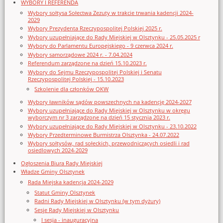
WYBORY I REFERENDA
Wybory sołtysa Sołectwa Zezuty w trakcie trwania kadencji 2024-
2029
Wybory Prezydenta Rzeczypospolitej Polskiej 2025 r.
Wybory uzupełniające do Rady Miejskiej w Olsztynku - 25.05.2025 r
Wybory do Parlamentu Europejskiego - 9 czerwca 2024 r.
Wybory samorządowe 2024 r. - 7.04.2024
Referendum zarządzone na dzień 15.10.2023 r.
Wybory do Sejmu Rzeczypospolitej Polskiej i Senatu
Rzeczypospolitej Polskiej - 15.10.2023
Szkolenie dla członków OKW
Wybory ławników sądów powszechnych na kadencję 2024-2027
Wybory uzupełniające do Rady Miejskiej w Olsztynku w okręgu
wyborczym nr 3 zarządzone na dzień 15 stycznia 2023 r.
Wybory uzupełniające do Rady Miejskiej w Olsztynku - 23.10.2022
Wybory Przedterminowe Burmistrza Olsztynka - 24.07.2022
Wybory sołtysów, rad sołeckich, przewodniczących osiedli i rad
osiedlowych 2024-2029
Ogłoszenia Biura Rady Miejskiej
Władze Gminy Olsztynek
Rada Miejska kadencja 2024-2029
Statut Gminy Olsztynek
Radni Rady Miejskiej w Olsztynku (w tym dyżury)
Sesje Rady Miejskiej w Olsztynku
I sesja - inauguracyjna