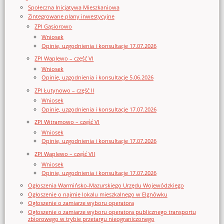
Społeczna Inicjatywa Mieszkaniowa
Zintegrowane plany inwestycyjne
ZPI Gąsiorowo
Wniosek
Opinie, uzgodnienia i konsultacje 17.07.2026
ZPI Waplewo – część VI
Wniosek
Opinie, uzgodnienia i konsultacje 5.06.2026
ZPI Łutynowo – część II
Wniosek
Opinie, uzgodnienia i konsultacje 17.07.2026
ZPI Witramowo – część VI
Wniosek
Opinie, uzgodnienia i konsultacje 17.07.2026
ZPI Waplewo – część VII
Wniosek
Opinie, uzgodnienia i konsultacje 17.07.2026
Ogłoszenia Warmińsko-Mazurskiego Urzędu Wojewódzkiego
Ogłoszenie o najmie lokalu mieszkalnego w Elgnówku
Ogłoszenie o zamiarze wyboru operatora
Ogłoszenie o zamiarze wyboru operatora publicznego transportu
zbiorowego w trybie przetargu nieograniczonego