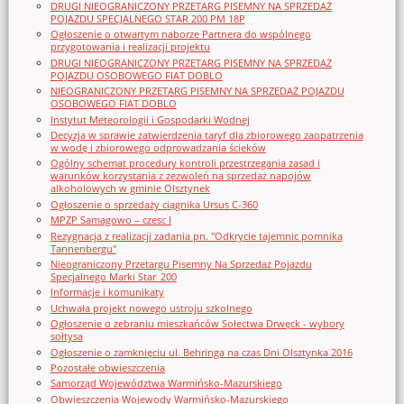
DRUGI NIEOGRANICZONY PRZETARG PISEMNY NA SPRZEDAŻ
POJAZDU SPECJALNEGO STAR 200 PM 18P
Ogłoszenie o otwartym naborze Partnera do wspólnego
przygotowania i realizacji projektu
DRUGI NIEOGRANICZONY PRZETARG PISEMNY NA SPRZEDAŻ
POJAZDU OSOBOWEGO FIAT DOBLO
NIEOGRANICZONY PRZETARG PISEMNY NA SPRZEDAŻ POJAZDU
OSOBOWEGO FIAT DOBLO
Instytut Meteorologii i Gospodarki Wodnej
Decyzja w sprawie zatwierdzenia taryf dla zbiorowego zaopatrzenia
w wodę i zbiorowego odprowadzania ścieków
Ogólny schemat procedury kontroli przestrzegania zasad i
warunków korzystania z zezwoleń na sprzedaż napojów
alkoholowych w gminie Olsztynek
Ogłoszenie o sprzedaży ciągnika Ursus C-360
MPZP Samagowo – czesc I
Rezygnacja z realizacji zadania pn. "Odkrycie tajemnic pomnika
Tannenbergu"
Nieograniczony Przetargu Pisemny Na Sprzedaż Pojazdu
Specjalnego Marki Star_200
Informacje i komunikaty
Uchwała projekt nowego ustroju szkolnego
Ogłoszenie o zebraniu mieszkańców Sołectwa Drwęck - wybory
sołtysa
Ogłoszenie o zamknięciu ul. Behringa na czas Dni Olsztynka 2016
Pozostałe obwieszczenia
Samorząd Województwa Warmińsko-Mazurskiego
Obwieszczenia Wojewody Warmińsko-Mazurskiego