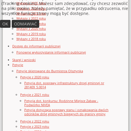
(Tracking Cookies). Możesz sam zdecydować, czy chcesz zezwolić
Wykazy z 2025 roku
na pliki cookie. Należy pamiętać, że w przypadku odrzucenia, nie
Wykazy z 2024 roku
wszystkie funkcje strony mogą być dostępne.
Wykazy z 2023 roku
Wykazy z 2022 roku
OK
ODMAWIAĆ
Wykazy z 2021 roku
Wykazy z 2020 roku
Wykazy z 2019 roku
Wykazy z 2018 roku
Dostęp do informacji publicznej
Ponowne wykorzystanie informacji publicznej
Skargi i wnioski
Petycje
Petycje skierowane do Burmistrza Olsztynka
Petycje z 2020 roku
Petycja dot. poprawy infrastruktury drogi gminnej nr
281409_5.0014
Petycje z 2021 roku
Petycja dot. konkursu: Rodzinne Miejsce Zabaw -
Podwórko NIVEA
Petycja dotycząca poprawy stanu i oznakowania dwóch
odcinków dróg gminnych biegących do granicy gminy
Petycje z 2022 roku
Petycje z 2023 roku