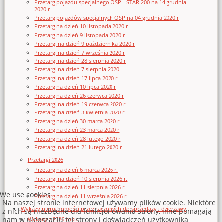
Przetarg pojazdu specjalnego OSP - STAR 200 na 14 grudnia
2020 r
Przetarg pojazdów specjalnych OSP na 04 grudnia 2020 r
Przetarg na dzień 10 listopada 2020 r
Przetarg na dzień 9 listopada 2020 r
Przetargi na dzień 9 października 2020 r
Przetargi na dzień 7 września 2020 r
Przetargi na dzień 28 sierpnia 2020 r
Przetargi na dzień 7 sierpnia 2020
Przetargi na dzień 17 lipca 2020 r
Przetarg na dzień 10 lipca 2020 r
Przetarg na dzień 26 czerwca 2020 r
Przetargi na dzień 19 czerwca 2020 r
Przetargi na dzień 3 kwietnia 2020 r
Przetarg na dzień 30 marca 2020 r
Przetarg na dzień 23 marca 2020 r
Przetarg na dzień 28 lutego 2020 r
Przetargi na dzień 21 lutego 2020 r
Przetargi 2026
Przetarg na dzień 6 marca 2026 r.
Przetargi na dzień 10 sierpnia 2026 r.
Przetarg na dzień 11 sierpnia 2026 r.
We use cookies
Przetarg na dzień 11 września 2026 r.
Na naszej stronie internetowej używamy plików cookie. Niektóre
Wykazy nieruchomości przeznaczonych do sprzedaży i dzierżawy
z nich są niezbędne dla funkcjonowania strony, inne pomagają
nam w ulepszaniu tej strony i doświadczeń użytkownika
Wykazy z 2026 roku