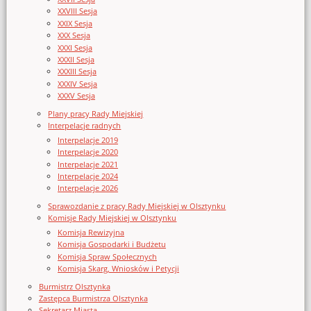
XXVIII Sesja
XXIX Sesja
XXX Sesja
XXXI Sesja
XXXII Sesja
XXXIII Sesja
XXXIV Sesja
XXXV Sesja
Plany pracy Rady Miejskiej
Interpelacje radnych
Interpelacje 2019
Interpelacje 2020
Interpelacje 2021
Interpelacje 2024
Interpelacje 2026
Sprawozdanie z pracy Rady Miejskiej w Olsztynku
Komisje Rady Miejskiej w Olsztynku
Komisja Rewizyjna
Komisja Gospodarki i Budżetu
Komisja Spraw Społecznych
Komisja Skarg, Wniosków i Petycji
Burmistrz Olsztynka
Zastępca Burmistrza Olsztynka
Sekretarz Miasta