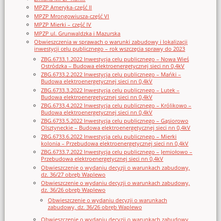
MPZP Ameryka-część II
MPZP Mrongowiusza-część VI
MPZP Mierki – część IV
MPZP ul. Grunwaldzka i Mazurska
Obwieszczenia w sprawach o warunki zabudowy i lokalizacji
inwestycji celu publicznego – rok wszczęcia sprawy do 2023
ZBG.6733.1.2022 Inwestycja celu publicznego – Nowa Wieś
Ostródzka – Budowa elektroenergetycznej sieci nn 0,4kV
ZBG.6733.2.2022 Inwestycja celu publicznego – Mańki –
Budowa elektroenergetycznej sieci nn 0,4kV
ZBG.6733.3.2022 Inwestycja celu publicznego – Lutek –
Budowa elektroenergetycznej sieci nn 0,4kV
ZBG.6733.4.2022 Inwestycja celu publicznego – Królikowo –
Budowa elektroenergetycznej sieci nn 0,4kV
ZBG.6733.5.2022 Inwestycja celu publicznego – Gąsiorowo
Olsztyneckie – Budowa elektroenergetycznej sieci nn 0,4kV
ZBG.6733.6.2022 Inwestycja celu publicznego – Mierki
kolonia – Przebudowa elektroenergetycznej sieci nn 0,4kV
ZBG.6733.7.2022 Inwestycja celu publicznego – Jemiołowo –
Przebudowa elektroenergetycznej sieci nn 0,4kV
Obwieszczenie o wydaniu decyzji o warunkach zabudowy,
dz. 36/27 obręb Waplewo
Obwieszczenie o wydaniu decyzji o warunkach zabudowy,
dz. 36/26 obręb Waplewo
Obwieszczenie o wydaniu decyzji o warunkach
zabudowy, dz. 36/26 obręb Waplewo
Obwieszczenie o wydaniu decyzji o warunkach zabudowy,