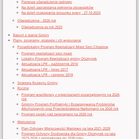
Pierwsze oświadczenie radnego
Na dzień zaprzestania pełnienia obowiązków
Na dzień rozwiązania stosunku pracy - 27.10.2025
Oświadczenia - 2026 rok
Oświadczenia za rok 2025
Raport o stanie Gminy
Plany, programy, strategie i ich wykonanie
Ponadlokalny Program Rewitalizacji Miast Sieci Cittaslow
Program rewitalizacji sieci miast
Lokalny Program Rewitalizacji gminy Olsztynek
Aktualizacja LPR – październik 2016
Aktualizacja LPR – lipiec 2017
Aktualizacja LPR – czerwiec 2018
Strategia Rozwoju Gminy
Roczne
Program współpracy z organizacjami pozarządowymi na 2026
rok
Gminny Program Profilaktyki i Rozwiązywania Problemów
Alkoholowych oraz Przeciwdziałania Narkomanii na 2026 rok
Program opieki nad zwierzętami na 2026 rok
Wieloletnie
Plan Odnowy Miejscowości Waplewo na lata 2021-2028
Program Ochrony Środowiska dla Gminy Olsztynek na lata
2023-2026 z perspektywą do 2030 roku