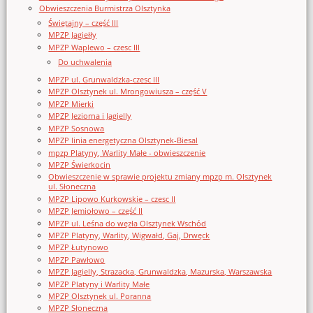
Obwieszczenia Burmistrza Olsztynka
Świętajny – część III
MPZP Jagiełły
MPZP Waplewo – czesc III
Do uchwalenia
MPZP ul. Grunwaldzka-czesc III
MPZP Olsztynek ul. Mrongowiusza – część V
MPZP Mierki
MPZP Jeziorna i Jagielly
MPZP Sosnowa
MPZP linia energetyczna Olsztynek-Biesal
mpzp Platyny, Warlity Małe - obwieszczenie
MPZP Świerkocin
Obwieszczenie w sprawie projektu zmiany mpzp m. Olsztynek
ul. Słoneczna
MPZP Lipowo Kurkowskie – czesc II
MPZP Jemiołowo – część II
MPZP ul. Leśna do węzła Olsztynek Wschód
MPZP Platyny, Warlity, Wigwałd, Gaj, Drwęck
MPZP Łutynowo
MPZP Pawłowo
MPZP Jagielly, Strazacka, Grunwaldzka, Mazurska, Warszawska
MPZP Platyny i Warlity Małe
MPZP Olsztynek ul. Poranna
MPZP Słoneczna