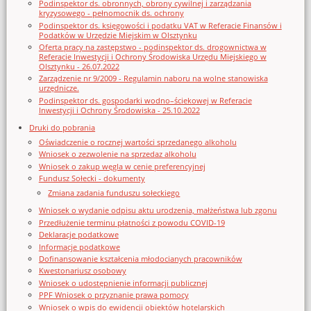
Podinspektor ds. obronnych, obrony cywilnej i zarządzania
kryzysowego - pełnomocnik ds. ochrony
Podinspektor ds. księgowości i podatku VAT w Referacie Finansów i
Podatków w Urzędzie Miejskim w Olsztynku
Oferta pracy na zastępstwo - podinspektor ds. drogownictwa w
Referacie Inwestycji i Ochrony Środowiska Urzędu Miejskiego w
Olsztynku - 26.07.2022
Zarządzenie nr 9/2009 - Regulamin naboru na wolne stanowiska
urzędnicze.
Podinspektor ds. gospodarki wodno–ściekowej w Referacie
Inwestycji i Ochrony Środowiska - 25.10.2022
Druki do pobrania
Oświadczenie o rocznej wartości sprzedanego alkoholu
Wniosek o zezwolenie na sprzedaz alkoholu
Wniosek o zakup węgla w cenie preferencyjnej
Fundusz Sołecki - dokumenty
Zmiana zadania funduszu sołeckiego
Wniosek o wydanie odpisu aktu urodzenia, małżeństwa lub zgonu
Przedłużenie terminu płatności z powodu COVID-19
Deklaracje podatkowe
Informacje podatkowe
Dofinansowanie kształcenia młodocianych pracowników
Kwestonariusz osobowy
Wniosek o udostępnienie informacji publicznej
PPF Wniosek o przyznanie prawa pomocy
Wniosek o wpis do ewidencji obiektów hotelarskich