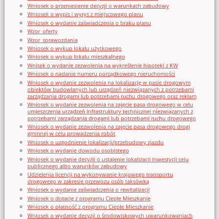
Wniosek o przeniesienie decyzji o warunkach zabudowy
Wniosek o wypis i wyrys z miejscowego planu
Wniosek o wydanie zaświadczenia o braku planu
Wzor_oferty
Wzor_sprawozdania
Wniosek o wykup lokalu użytkowego
Wniosek o wykup lokalu mieszkalnego
Wnisek o wydanie zezwolenia na wykreślenie hipoteki z KW
Wniosek o nadanie numeru porządkowego nieruchomości
Wniosek o wydanie zezwolenia na lokalizację w pasie drogowym
obiektów budowlanych lub urządzeń niezwiązanych z potrzebami
zarządzania drogami lub potrzebami ruchu drogowego oraz reklam
Wniosek o wydanie zezwolenia na zajęcie pasa drogowego w celu
umieszczenia urządzeń infrastruktury technicznej niezwiązanych z
potrzebami zarządzania drogami lub potrzebami ruchu drogowego
Wniosek o wydanie zezwolenia na zajęcie pasa drogowego drogi
gminnej w celu prowadzenia robót
Wniosek o uzgodnienie lokalizacji/przebudowy zjazdu
Wniosek o wydanie dowodu osobistego
Wniosek o wydanie decyzji o ustalenie lokalizacji inwestycji celu
publicznego albo warunków zabudowy
Udzielenia licencji na wykonywanie krajowego transportu
drogowego w zakresie przewozu osób taksówką
Wniosek o wydanie zaświadczenia o rewitalizacji
Wniosek o dotację z programu Ciepłe Mieszkanie
Wniosek o płatność z programu Ciepłe Mieszkanie
Wniosek o wydanie decyzji o środowiskowych uwarunkowaniach