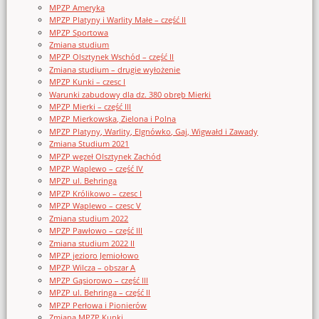
MPZP Ameryka
MPZP Platyny i Warlity Małe – część II
MPZP Sportowa
Zmiana studium
MPZP Olsztynek Wschód – część II
Zmiana studium – drugie wyłożenie
MPZP Kunki – czesc I
Warunki zabudowy dla dz. 380 obręb Mierki
MPZP Mierki – część III
MPZP Mierkowska, Zielona i Polna
MPZP Platyny, Warlity, Elgnówko, Gaj, Wigwałd i Zawady
Zmiana Studium 2021
MPZP węzeł Olsztynek Zachód
MPZP Waplewo – część IV
MPZP ul. Behringa
MPZP Królikowo – czesc I
MPZP Waplewo – czesc V
Zmiana studium 2022
MPZP Pawłowo – część III
Zmiana studium 2022 II
MPZP jezioro Jemiołowo
MPZP Wilcza – obszar A
MPZP Gąsiorowo – część III
MPZP ul. Behringa – część II
MPZP Perłowa i Pionierów
Zmiana MPZP Kunki