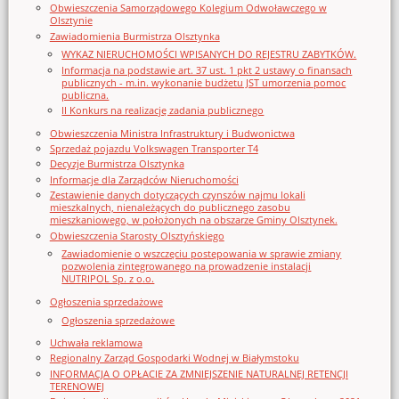
Obwieszczenia Samorządowego Kolegium Odwoławczego w
Olsztynie
Zawiadomienia Burmistrza Olsztynka
WYKAZ NIERUCHOMOŚCI WPISANYCH DO REJESTRU ZABYTKÓW.
Informacja na podstawie art. 37 ust. 1 pkt 2 ustawy o finansach
publicznych - m.in. wykonanie budżetu JST umorzenia pomoc
publiczna.
II Konkurs na realizację zadania publicznego
Obwieszczenia Ministra Infrastruktury i Budwonictwa
Sprzedaż pojazdu Volkswagen Transporter T4
Decyzje Burmistrza Olsztynka
Informacje dla Zarządców Nieruchomości
Zestawienie danych dotyczących czynszów najmu lokali
mieszkalnych, nienależących do publicznego zasobu
mieszkaniowego, w położonych na obszarze Gminy Olsztynek.
Obwieszczenia Starosty Olsztyńskiego
Zawiadomienie o wszczęciu postępowania w sprawie zmiany
pozwolenia zintegrowanego na prowadzenie instalacji
NUTRIPOL Sp. z o.o.
Ogłoszenia sprzedażowe
Ogłoszenia sprzedażowe
Uchwała reklamowa
Regionalny Zarząd Gospodarki Wodnej w Białymstoku
INFORMACJA O OPŁACIE ZA ZMNIEJSZENIE NATURALNEJ RETENCJI
TERENOWEJ