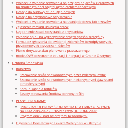
Wniosek o wydanie zezwolenia na przejazd pojazdów ciężarowych
po drodze gminnej objętej ograniczeniem tonażowym
Dotacje do budowy studni głębinowych
Dotacje na przydomowe oczyszczalnie
Wniosek o wydanie zezwolenia na usunięcie drzew lub krzewów
Zgłoszenie zamiaru usunięcia drzew
Uzgodnienie zasad korzystania z przystanków
Wydanie opinii na wykorzystanie dróg w sposób szczególny
Formularz zgłoszenia do ewidencji zbiorników bezodpływowych i
przydomowych oczyszczalni ścieków
Pismo dotyczące aktu planowania przestrzennego
modeLOWE przestrzenie edukacji i integracji w Gminie Olsztynek
Ochrona Środowiska
Rolnictwo
Szacowanie szkód spowodowanych przez zwierzęta łowne
Szacowanie szkód spowodowanych niekorzystnymi zjawiskami
atmosferycznymi
Komunikaty dla rolników
Zasady stosowania środków ochrony roślin
PLANY I PROGRAMY
„PROGRAM OCHRONY ŚRODOWISKA DLA GMINY OLSZTYNEK
NA LATA 2019-2022 Z PERSPEKTYWĄ DO ROKU 2026”
Program opieki nad zwierzętami bezdomnymi
Ogloszenie Powiatowego Lekarza Weterynarii w Olsztynie