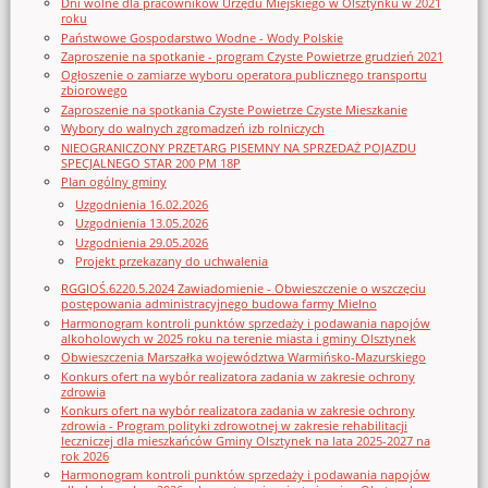
Dni wolne dla pracowników Urzędu Miejskiego w Olsztynku w 2021
roku
Państwowe Gospodarstwo Wodne - Wody Polskie
Zaproszenie na spotkanie - program Czyste Powietrze grudzień 2021
Ogłoszenie o zamiarze wyboru operatora publicznego transportu
zbiorowego
Zaproszenie na spotkania Czyste Powietrze Czyste Mieszkanie
Wybory do walnych zgromadzeń izb rolniczych
NIEOGRANICZONY PRZETARG PISEMNY NA SPRZEDAŻ POJAZDU
SPECJALNEGO STAR 200 PM 18P
Plan ogólny gminy
Uzgodnienia 16.02.2026
Uzgodnienia 13.05.2026
Uzgodnienia 29.05.2026
Projekt przekazany do uchwalenia
RGGIOŚ.6220.5.2024 Zawiadomienie - Obwieszczenie o wszczęciu
postępowania administracyjnego budowa farmy Mielno
Harmonogram kontroli punktów sprzedaży i podawania napojów
alkoholowych w 2025 roku na terenie miasta i gminy Olsztynek
Obwieszczenia Marszałka województwa Warmińsko-Mazurskiego
Konkurs ofert na wybór realizatora zadania w zakresie ochrony
zdrowia
Konkurs ofert na wybór realizatora zadania w zakresie ochrony
zdrowia - Program polityki zdrowotnej w zakresie rehabilitacji
leczniczej dla mieszkańców Gminy Olsztynek na lata 2025-2027 na
rok 2026
Harmonogram kontroli punktów sprzedaży i podawania napojów