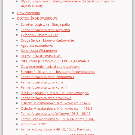
Wykaz urzędowych lekarzy weterynarii do badania mięsa na
użytek własny
Obwieszczenia
DECYZJE ŚRODOWISKOWE
Eurotter Logistyka - Stacja paliw
Farma fotowoltaiczna Waplewo
Tymbark - Zbiornik CO2
Droga Selwa - Lipowo Kurkowskie
Agaplast rozbudowa
Kanalizacja Witramowo
DECYZJE ŚRODOWISKOWE
INFORMACJE O WSZCZĘCIU POSTĘPOWANIA
Obwieszczenia - udział społeczeństwa
Europrofil Sp. z o. o. – instalacja fotowoltaiczna
Farma fotowoltaiczna Jemiołowo I
Farma fotowoltaiczna Kunki I
Farma fotowoltaiczna Kunki II
P.P-H.Agaplast Sp. z o.o. - studnia awaryjna
Farma fotowoltaiczna Królikowo
Osiedle Mieszkaniowe, Królikowo dz. nr 42/7
Osiedle Mieszkaniowe, Królikowo dz. nr 166/8
Farma fotowoltaiczna Wilkowo 106-6, 106-11
Farma Fotowoltaiczna 57, 59, 60/4, obręb Kunki
Jemiołowo 170/1
Farma Fotowoltaiczna 49, 50, 160/5, Pawłowo