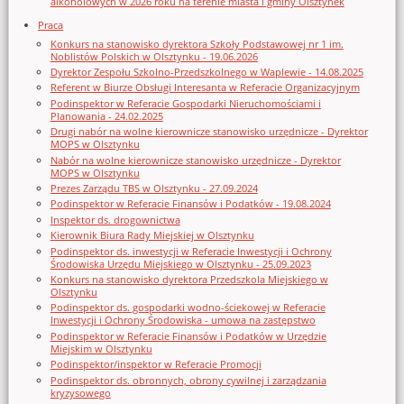
alkoholowych w 2026 roku na terenie miasta i gminy Olsztynek
Praca
Konkurs na stanowisko dyrektora Szkoły Podstawowej nr 1 im.
Noblistów Polskich w Olsztynku - 19.06.2026
Dyrektor Zespołu Szkolno-Przedszkolnego w Waplewie - 14.08.2025
Referent w Biurze Obsługi Interesanta w Referacie Organizacyjnym
Podinspektor w Referacie Gospodarki Nieruchomościami i
Planowania - 24.02.2025
Drugi nabór na wolne kierownicze stanowisko urzędnicze - Dyrektor
MOPS w Olsztynku
Nabór na wolne kierownicze stanowisko urzędnicze - Dyrektor
MOPS w Olsztynku
Prezes Zarządu TBS w Olsztynku - 27.09.2024
Podinspektor w Referacie Finansów i Podatków - 19.08.2024
Inspektor ds. drogownictwa
Kierownik Biura Rady Miejskiej w Olsztynku
Podinspektor ds. inwestycji w Referacie Inwestycji i Ochrony
Środowiska Urzędu Miejskiego w Olsztynku - 25.09.2023
Konkurs na stanowisko dyrektora Przedszkola Miejskiego w
Olsztynku
Podinspektor ds. gospodarki wodno-ściekowej w Referacie
Inwestycji i Ochrony Środowiska - umowa na zastępstwo
Podinspektor w Referacie Finansów i Podatków w Urzędzie
Miejskim w Olsztynku
Podinspektor/inspektor w Referacie Promocji
Podinspektor ds. obronnych, obrony cywilnej i zarządzania
kryzysowego