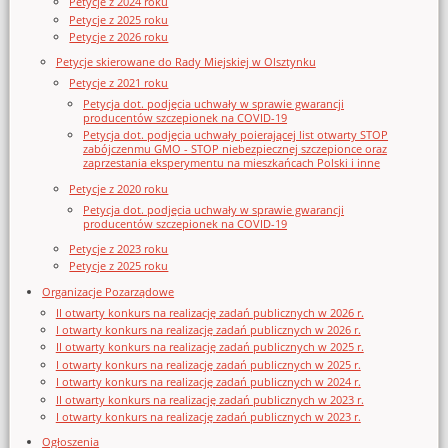
Petycje z 2024 roku
Petycje z 2025 roku
Petycje z 2026 roku
Petycje skierowane do Rady Miejskiej w Olsztynku
Petycje z 2021 roku
Petycja dot. podjęcia uchwały w sprawie gwarancji
producentów szczepionek na COVID-19
Petycja dot. podjęcia uchwały poierającej list otwarty STOP
zabójczenmu GMO - STOP niebezpiecznej szczepionce oraz
zaprzestania eksperymentu na mieszkańcach Polski i inne
Petycje z 2020 roku
Petycja dot. podjęcia uchwały w sprawie gwarancji
producentów szczepionek na COVID-19
Petycje z 2023 roku
Petycje z 2025 roku
Organizacje Pozarządowe
II otwarty konkurs na realizację zadań publicznych w 2026 r.
I otwarty konkurs na realizację zadań publicznych w 2026 r.
II otwarty konkurs na realizację zadań publicznych w 2025 r.
I otwarty konkurs na realizację zadań publicznych w 2025 r.
I otwarty konkurs na realizację zadań publicznych w 2024 r.
II otwarty konkurs na realizację zadań publicznych w 2023 r.
I otwarty konkurs na realizację zadań publicznych w 2023 r.
Ogłoszenia