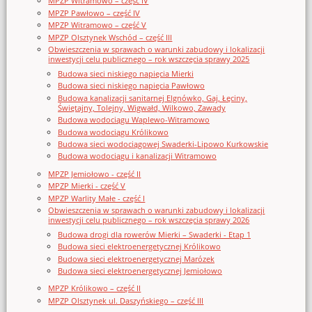
MPZP Witramowo – część IV
MPZP Pawłowo – część IV
MPZP Witramowo – część V
MPZP Olsztynek Wschód – część III
Obwieszczenia w sprawach o warunki zabudowy i lokalizacji
inwestycji celu publicznego – rok wszczęcia sprawy 2025
Budowa sieci niskiego napięcia Mierki
Budowa sieci niskiego napięcia Pawłowo
Budowa kanalizacji sanitarnej Elgnówko, Gaj, Łęciny,
Świętajny, Tolejny, Wigwałd, Wilkowo, Zawady
Budowa wodociągu Waplewo-Witramowo
Budowa wodociągu Królikowo
Budowa sieci wodociągowej Swaderki-Lipowo Kurkowskie
Budowa wodociągu i kanalizacji Witramowo
MPZP Jemiołowo - część II
MPZP Mierki - część V
MPZP Warlity Małe - część I
Obwieszczenia w sprawach o warunki zabudowy i lokalizacji
inwestycji celu publicznego – rok wszczęcia sprawy 2026
Budowa drogi dla rowerów Mierki – Swaderki - Etap 1
Budowa sieci elektroenergetycznej Królikowo
Budowa sieci elektroenergetycznej Marózek
Budowa sieci elektroenergetycznej Jemiołowo
MPZP Królikowo – część II
MPZP Olsztynek ul. Daszyńskiego – część III