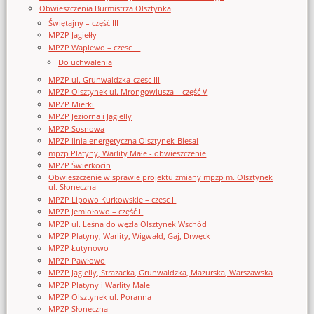
Obwieszczenia Burmistrza Olsztynka
Świętajny – część III
MPZP Jagiełły
MPZP Waplewo – czesc III
Do uchwalenia
MPZP ul. Grunwaldzka-czesc III
MPZP Olsztynek ul. Mrongowiusza – część V
MPZP Mierki
MPZP Jeziorna i Jagielly
MPZP Sosnowa
MPZP linia energetyczna Olsztynek-Biesal
mpzp Platyny, Warlity Małe - obwieszczenie
MPZP Świerkocin
Obwieszczenie w sprawie projektu zmiany mpzp m. Olsztynek
ul. Słoneczna
MPZP Lipowo Kurkowskie – czesc II
MPZP Jemiołowo – część II
MPZP ul. Leśna do węzła Olsztynek Wschód
MPZP Platyny, Warlity, Wigwałd, Gaj, Drwęck
MPZP Łutynowo
MPZP Pawłowo
MPZP Jagielly, Strazacka, Grunwaldzka, Mazurska, Warszawska
MPZP Platyny i Warlity Małe
MPZP Olsztynek ul. Poranna
MPZP Słoneczna