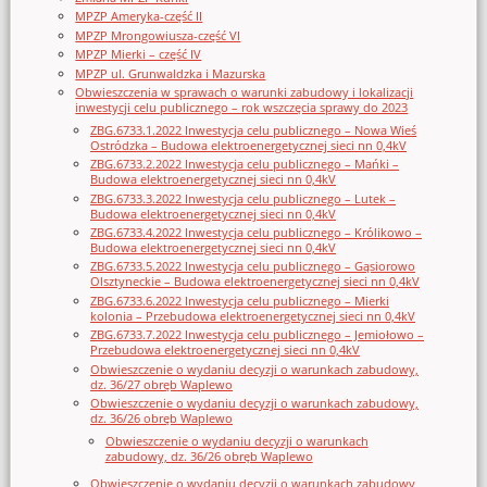
MPZP Ameryka-część II
MPZP Mrongowiusza-część VI
MPZP Mierki – część IV
MPZP ul. Grunwaldzka i Mazurska
Obwieszczenia w sprawach o warunki zabudowy i lokalizacji
inwestycji celu publicznego – rok wszczęcia sprawy do 2023
ZBG.6733.1.2022 Inwestycja celu publicznego – Nowa Wieś
Ostródzka – Budowa elektroenergetycznej sieci nn 0,4kV
ZBG.6733.2.2022 Inwestycja celu publicznego – Mańki –
Budowa elektroenergetycznej sieci nn 0,4kV
ZBG.6733.3.2022 Inwestycja celu publicznego – Lutek –
Budowa elektroenergetycznej sieci nn 0,4kV
ZBG.6733.4.2022 Inwestycja celu publicznego – Królikowo –
Budowa elektroenergetycznej sieci nn 0,4kV
ZBG.6733.5.2022 Inwestycja celu publicznego – Gąsiorowo
Olsztyneckie – Budowa elektroenergetycznej sieci nn 0,4kV
ZBG.6733.6.2022 Inwestycja celu publicznego – Mierki
kolonia – Przebudowa elektroenergetycznej sieci nn 0,4kV
ZBG.6733.7.2022 Inwestycja celu publicznego – Jemiołowo –
Przebudowa elektroenergetycznej sieci nn 0,4kV
Obwieszczenie o wydaniu decyzji o warunkach zabudowy,
dz. 36/27 obręb Waplewo
Obwieszczenie o wydaniu decyzji o warunkach zabudowy,
dz. 36/26 obręb Waplewo
Obwieszczenie o wydaniu decyzji o warunkach
zabudowy, dz. 36/26 obręb Waplewo
Obwieszczenie o wydaniu decyzji o warunkach zabudowy,