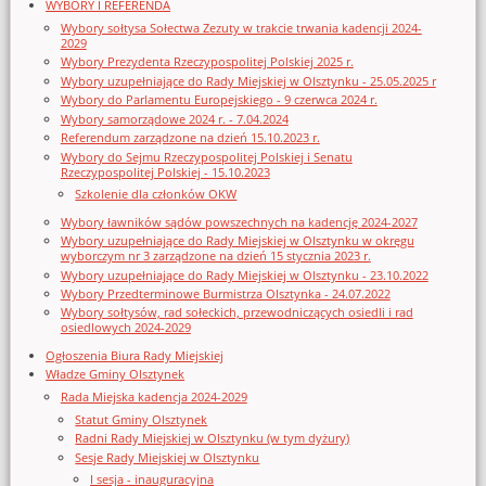
WYBORY I REFERENDA
Wybory sołtysa Sołectwa Zezuty w trakcie trwania kadencji 2024-
2029
Wybory Prezydenta Rzeczypospolitej Polskiej 2025 r.
Wybory uzupełniające do Rady Miejskiej w Olsztynku - 25.05.2025 r
Wybory do Parlamentu Europejskiego - 9 czerwca 2024 r.
Wybory samorządowe 2024 r. - 7.04.2024
Referendum zarządzone na dzień 15.10.2023 r.
Wybory do Sejmu Rzeczypospolitej Polskiej i Senatu
Rzeczypospolitej Polskiej - 15.10.2023
Szkolenie dla członków OKW
Wybory ławników sądów powszechnych na kadencję 2024-2027
Wybory uzupełniające do Rady Miejskiej w Olsztynku w okręgu
wyborczym nr 3 zarządzone na dzień 15 stycznia 2023 r.
Wybory uzupełniające do Rady Miejskiej w Olsztynku - 23.10.2022
Wybory Przedterminowe Burmistrza Olsztynka - 24.07.2022
Wybory sołtysów, rad sołeckich, przewodniczących osiedli i rad
osiedlowych 2024-2029
Ogłoszenia Biura Rady Miejskiej
Władze Gminy Olsztynek
Rada Miejska kadencja 2024-2029
Statut Gminy Olsztynek
Radni Rady Miejskiej w Olsztynku (w tym dyżury)
Sesje Rady Miejskiej w Olsztynku
I sesja - inauguracyjna