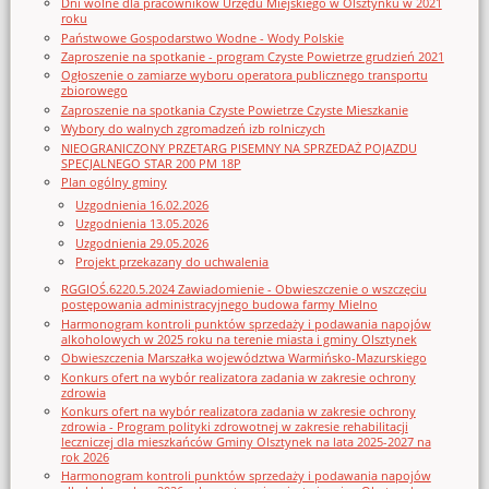
Dni wolne dla pracowników Urzędu Miejskiego w Olsztynku w 2021
roku
Państwowe Gospodarstwo Wodne - Wody Polskie
Zaproszenie na spotkanie - program Czyste Powietrze grudzień 2021
Ogłoszenie o zamiarze wyboru operatora publicznego transportu
zbiorowego
Zaproszenie na spotkania Czyste Powietrze Czyste Mieszkanie
Wybory do walnych zgromadzeń izb rolniczych
NIEOGRANICZONY PRZETARG PISEMNY NA SPRZEDAŻ POJAZDU
SPECJALNEGO STAR 200 PM 18P
Plan ogólny gminy
Uzgodnienia 16.02.2026
Uzgodnienia 13.05.2026
Uzgodnienia 29.05.2026
Projekt przekazany do uchwalenia
RGGIOŚ.6220.5.2024 Zawiadomienie - Obwieszczenie o wszczęciu
postępowania administracyjnego budowa farmy Mielno
Harmonogram kontroli punktów sprzedaży i podawania napojów
alkoholowych w 2025 roku na terenie miasta i gminy Olsztynek
Obwieszczenia Marszałka województwa Warmińsko-Mazurskiego
Konkurs ofert na wybór realizatora zadania w zakresie ochrony
zdrowia
Konkurs ofert na wybór realizatora zadania w zakresie ochrony
zdrowia - Program polityki zdrowotnej w zakresie rehabilitacji
leczniczej dla mieszkańców Gminy Olsztynek na lata 2025-2027 na
rok 2026
Harmonogram kontroli punktów sprzedaży i podawania napojów