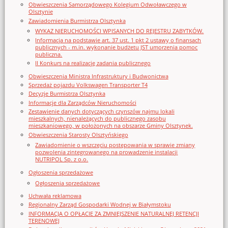
Obwieszczenia Samorządowego Kolegium Odwoławczego w
Olsztynie
Zawiadomienia Burmistrza Olsztynka
WYKAZ NIERUCHOMOŚCI WPISANYCH DO REJESTRU ZABYTKÓW.
Informacja na podstawie art. 37 ust. 1 pkt 2 ustawy o finansach
publicznych - m.in. wykonanie budżetu JST umorzenia pomoc
publiczna.
II Konkurs na realizację zadania publicznego
Obwieszczenia Ministra Infrastruktury i Budwonictwa
Sprzedaż pojazdu Volkswagen Transporter T4
Decyzje Burmistrza Olsztynka
Informacje dla Zarządców Nieruchomości
Zestawienie danych dotyczących czynszów najmu lokali
mieszkalnych, nienależących do publicznego zasobu
mieszkaniowego, w położonych na obszarze Gminy Olsztynek.
Obwieszczenia Starosty Olsztyńskiego
Zawiadomienie o wszczęciu postępowania w sprawie zmiany
pozwolenia zintegrowanego na prowadzenie instalacji
NUTRIPOL Sp. z o.o.
Ogłoszenia sprzedażowe
Ogłoszenia sprzedażowe
Uchwała reklamowa
Regionalny Zarząd Gospodarki Wodnej w Białymstoku
INFORMACJA O OPŁACIE ZA ZMNIEJSZENIE NATURALNEJ RETENCJI
TERENOWEJ