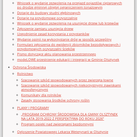
Wniosek o wydanie zezwolenia na przejazd pojazdów ciężarowych
po drodze gminnej objętej ograniczeniem tonażowym
Dotacje do budowy studni głębinowych
Dotacje na przydomowe oczyszczalnie
Wniosek o wydanie zezwolenia na usunięcie drzew lub krzewów
Zgłoszenie zamiaru usunięcia drzew
Uzgodnienie zasad korzystania z przystanków
Wydanie opinii na wykorzystanie dróg w sposób szczególny
Formularz zgłoszenia do ewidencji zbiorników bezodpływowych i
przydomowych oczyszczalni ścieków
Pismo dotyczące aktu planowania przestrzennego
modeLOWE przestrzenie edukacji i integracji w Gminie Olsztynek
Ochrona Środowiska
Rolnictwo
Szacowanie szkód spowodowanych przez zwierzęta łowne
Szacowanie szkód spowodowanych niekorzystnymi zjawiskami
atmosferycznymi
Komunikaty dla rolników
Zasady stosowania środków ochrony roślin
PLANY I PROGRAMY
„PROGRAM OCHRONY ŚRODOWISKA DLA GMINY OLSZTYNEK
NA LATA 2019-2022 Z PERSPEKTYWĄ DO ROKU 2026”
Program opieki nad zwierzętami bezdomnymi
Ogloszenie Powiatowego Lekarza Weterynarii w Olsztynie