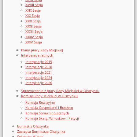
XXVIII Sesja
XXIX Sesja
XXX Sesja
XXXI Sesja
XXXII Sesja
XXXIII Sesja
XXXIV Sesja
XXXV Sesja
Plany pracy Rady Miejskiej
Interpelacje radnych
Interpelacje 2019
Interpelacje 2020
Interpelacje 2021
Interpelacje 2024
Interpelacje 2026
Sprawozdanie z pracy Rady Miejskiej w Olsztynku
Komisje Rady Miejskiej w Olsztynku
Komisja Rewizyjna
Komisja Gospodarki i Budżetu
Komisja Spraw Społecznych
Komisja Skarg, Wniosków i Petycji
Burmistrz Olsztynka
Zastępca Burmistrza Olsztynka
Sekretarz Miasta