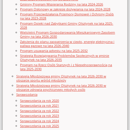
Gminny Program Wspierania Rodziny na lata 2024-2026
Program Osłonowy w zakresie dożywiania na lata 2024-2028
Program Przeciwdziałania Przemocy Domowej i Ochrony Osób
na lata 2023-2028
Program Opieki nad Zabytkami Gminy Olsztynek na lata 2025-
2028
Wieloletni Program Gospodarowania Mieszkaniowym Zasobem
Gminy na lata 2026-2030
Założenia do planu zaopatrzenia w ciepło, energię elektryczna i
paliwa gazowe na lata 2026-2040
Program usuwania azbestu na lata 2025-2032
Strategia Rozwiązywania Problemów Społecznych w gminie
Olsztynek na lata 2026-2035
Program na Rzecz Osób Starszych i z Niepełnosprawnością na
lata 2025-2030
Strategia Młodzieżowa gminy Olsztynek na lata 2026-2030 w
obszarze sportu wśród młodzieży
Strategia Młodzieżowa gminy Olsztynek na lata 2026-2030 w
obszarze zdrowia psychicznego młodych osób
Sprawozdania
Sprawozdania za rok 2020
Sprawozdania za rok 2021
Sprawozdania za rok 2022
Sprawozdania za rok 2023
Sprawozdania za rok 2024
Sprawozdania za rok 2025