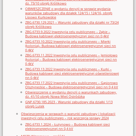
dz. 73/10 obręb Królikowo
OBWIESZCZENIE o wydaniu decyzji w sprawie wydania
warunków zabudowy dla działek 124/15 i 124/16, obręb
Lipowo Kurkowskie
ZBG.6730.129.2021 – Warunki zabudowy dla działki nr 73/24
obręb Królikowo
ZBG.6733.9.2022 Inwestycja celu publicznego – Ząbie –
Budowa kablowej elektroenergetycznej sieci nn 0,4kV
ZBG.6733.10.2022 Inwestycja celu publicznego – Mierki
(kolonia)– Budowa kablowej elektroenergetycznej sieci nn
0,4kV
ZBG.6733.11.2022 Inwestycja celu publicznego – Jemiołowo
(kolonia) – Budowa kablowej elektroenergetycznej sieci nn
0,4kV
ZBG.6733.13.2022 Inwestycja celu publicznego – Kurki –
Budowa kablowej sieci elektroenergetycznej oświetleniowej
nn 0,4kV
ZBG.6733.17.2022 Inwestycja celu publicznego – Gąsiorowo
Olsztyneckie – Budowa elektroenergetycznej sieci nn 0,4 kV
Obwieszczenie o wydaniu decyzji o warunkach zabudowy,
dz. 41/10 obręb Nowa Wieś Ostródzka
GNP.6730.185.2023 - Warunki zabudowy dla działki 1/13
obręb Lutek
Obwieszczenia w sprawach o warunki zabudowy i lokalizacji
inwestycji celu publicznego – rok wszczęcia sprawy 2024
ZBG.6733.1.2024 – Łutynowo – Budowa kablowej sieci
elektroenergetycznej nn 0,4 kV