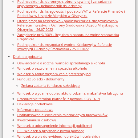
Podinspektor ds. obronnych, obrony cywilnej i zarządzania
kryzysowego - pełnomocnik ds. ochrony
Podinspektor ds. księgowości i podatku VAT w Referacie Finansów i
Podatków w Urzędzie Miejskim w Olsztynku
Oferta pracy na zastępstwo - podinspektor ds. drogownictwa w
Referacie Inwestycji i Ochrony Środowiska Urzędu Miejskiego w
Olsztynku - 26.07.2022
Zarządzenie nr 9/2009 - Regulamin naboru na wolne stanowiska
urzędnicze.
Podinspektor ds. gospodarki wodno–ściekowej w Referacie
Inwestycji i Ochrony Środowiska - 25.10.2022
Druki do pobrania
Oświadczenie o rocznej wartości sprzedanego alkoholu
Wniosek o zezwolenie na sprzedaz alkoholu
Wniosek o zakup węgla w cenie preferencyjnej
Fundusz Sołecki - dokumenty
Zmiana zadania funduszu sołeckiego
Wniosek o wydanie odpisu aktu urodzenia, małżeństwa lub zgonu
Przedłużenie terminu płatności z powodu COVID-19
Deklaracje podatkowe
Informacje podatkowe
Dofinansowanie kształcenia młodocianych pracowników
Kwestonariusz osobowy
Wniosek o udostępnienie informacji publicznej
PPF Wniosek o przyznanie prawa pomocy
Wniosek o wpis do ewidencji obiektów hotelarskich