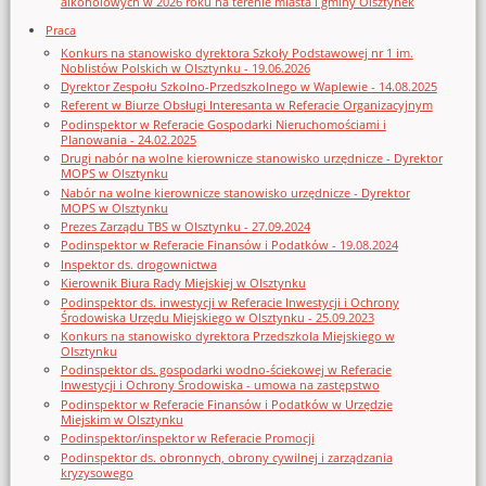
alkoholowych w 2026 roku na terenie miasta i gminy Olsztynek
Praca
Konkurs na stanowisko dyrektora Szkoły Podstawowej nr 1 im.
Noblistów Polskich w Olsztynku - 19.06.2026
Dyrektor Zespołu Szkolno-Przedszkolnego w Waplewie - 14.08.2025
Referent w Biurze Obsługi Interesanta w Referacie Organizacyjnym
Podinspektor w Referacie Gospodarki Nieruchomościami i
Planowania - 24.02.2025
Drugi nabór na wolne kierownicze stanowisko urzędnicze - Dyrektor
MOPS w Olsztynku
Nabór na wolne kierownicze stanowisko urzędnicze - Dyrektor
MOPS w Olsztynku
Prezes Zarządu TBS w Olsztynku - 27.09.2024
Podinspektor w Referacie Finansów i Podatków - 19.08.2024
Inspektor ds. drogownictwa
Kierownik Biura Rady Miejskiej w Olsztynku
Podinspektor ds. inwestycji w Referacie Inwestycji i Ochrony
Środowiska Urzędu Miejskiego w Olsztynku - 25.09.2023
Konkurs na stanowisko dyrektora Przedszkola Miejskiego w
Olsztynku
Podinspektor ds. gospodarki wodno-ściekowej w Referacie
Inwestycji i Ochrony Środowiska - umowa na zastępstwo
Podinspektor w Referacie Finansów i Podatków w Urzędzie
Miejskim w Olsztynku
Podinspektor/inspektor w Referacie Promocji
Podinspektor ds. obronnych, obrony cywilnej i zarządzania
kryzysowego