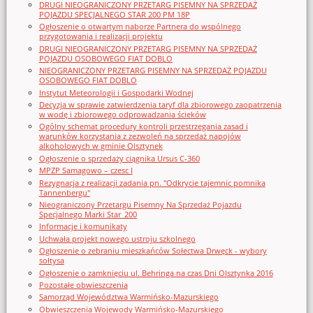
DRUGI NIEOGRANICZONY PRZETARG PISEMNY NA SPRZEDAŻ
POJAZDU SPECJALNEGO STAR 200 PM 18P
Ogłoszenie o otwartym naborze Partnera do wspólnego
przygotowania i realizacji projektu
DRUGI NIEOGRANICZONY PRZETARG PISEMNY NA SPRZEDAŻ
POJAZDU OSOBOWEGO FIAT DOBLO
NIEOGRANICZONY PRZETARG PISEMNY NA SPRZEDAŻ POJAZDU
OSOBOWEGO FIAT DOBLO
Instytut Meteorologii i Gospodarki Wodnej
Decyzja w sprawie zatwierdzenia taryf dla zbiorowego zaopatrzenia
w wodę i zbiorowego odprowadzania ścieków
Ogólny schemat procedury kontroli przestrzegania zasad i
warunków korzystania z zezwoleń na sprzedaż napojów
alkoholowych w gminie Olsztynek
Ogłoszenie o sprzedaży ciągnika Ursus C-360
MPZP Samagowo – czesc I
Rezygnacja z realizacji zadania pn. "Odkrycie tajemnic pomnika
Tannenbergu"
Nieograniczony Przetargu Pisemny Na Sprzedaż Pojazdu
Specjalnego Marki Star_200
Informacje i komunikaty
Uchwała projekt nowego ustroju szkolnego
Ogłoszenie o zebraniu mieszkańców Sołectwa Drwęck - wybory
sołtysa
Ogłoszenie o zamknięciu ul. Behringa na czas Dni Olsztynka 2016
Pozostałe obwieszczenia
Samorząd Województwa Warmińsko-Mazurskiego
Obwieszczenia Wojewody Warmińsko-Mazurskiego