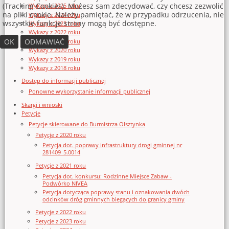
(Tracking Cookies). Możesz sam zdecydować, czy chcesz zezwolić
Wykazy z 2025 roku
na pliki cookie. Należy pamiętać, że w przypadku odrzucenia, nie
Wykazy z 2024 roku
wszystkie funkcje strony mogą być dostępne.
Wykazy z 2023 roku
Wykazy z 2022 roku
OK
ODMAWIAĆ
Wykazy z 2021 roku
Wykazy z 2020 roku
Wykazy z 2019 roku
Wykazy z 2018 roku
Dostęp do informacji publicznej
Ponowne wykorzystanie informacji publicznej
Skargi i wnioski
Petycje
Petycje skierowane do Burmistrza Olsztynka
Petycje z 2020 roku
Petycja dot. poprawy infrastruktury drogi gminnej nr
281409_5.0014
Petycje z 2021 roku
Petycja dot. konkursu: Rodzinne Miejsce Zabaw -
Podwórko NIVEA
Petycja dotycząca poprawy stanu i oznakowania dwóch
odcinków dróg gminnych biegących do granicy gminy
Petycje z 2022 roku
Petycje z 2023 roku