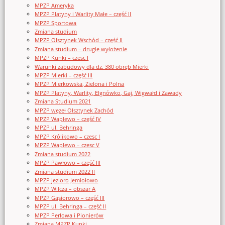
MPZP Ameryka
MPZP Platyny i Warlity Małe – część II
MPZP Sportowa
Zmiana studium
MPZP Olsztynek Wschód – część II
Zmiana studium – drugie wyłożenie
MPZP Kunki – czesc I
Warunki zabudowy dla dz. 380 obręb Mierki
MPZP Mierki – część III
MPZP Mierkowska, Zielona i Polna
MPZP Platyny, Warlity, Elgnówko, Gaj, Wigwałd i Zawady
Zmiana Studium 2021
MPZP węzeł Olsztynek Zachód
MPZP Waplewo – część IV
MPZP ul. Behringa
MPZP Królikowo – czesc I
MPZP Waplewo – czesc V
Zmiana studium 2022
MPZP Pawłowo – część III
Zmiana studium 2022 II
MPZP jezioro Jemiołowo
MPZP Wilcza – obszar A
MPZP Gąsiorowo – część III
MPZP ul. Behringa – część II
MPZP Perłowa i Pionierów
Zmiana MPZP Kunki