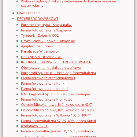
Wykaz urzędowych lekarzy weterynarii do badania mięsa na
użytek własny
Obwieszczenia
DECYZJE ŚRODOWISKOWE
Eurotter Logistyka - Stacja paliw
Farma fotowoltaiczna Waplewo
Tymbark - Zbiornik CO2
Droga Selwa - Lipowo Kurkowskie
Agaplast rozbudowa
Kanalizacja Witramowo
DECYZJE ŚRODOWISKOWE
INFORMACJE O WSZCZĘCIU POSTĘPOWANIA
Obwieszczenia - udział społeczeństwa
Europrofil Sp. z o. o. – instalacja fotowoltaiczna
Farma fotowoltaiczna Jemiołowo I
Farma fotowoltaiczna Kunki I
Farma fotowoltaiczna Kunki II
P.P-H.Agaplast Sp. z o.o. - studnia awaryjna
Farma fotowoltaiczna Królikowo
Osiedle Mieszkaniowe, Królikowo dz. nr 42/7
Osiedle Mieszkaniowe, Królikowo dz. nr 166/8
Farma fotowoltaiczna Wilkowo 106-6, 106-11
Farma Fotowoltaiczna 57, 59, 60/4, obręb Kunki
Jemiołowo 170/1
Farma Fotowoltaiczna 49, 50, 160/5, Pawłowo