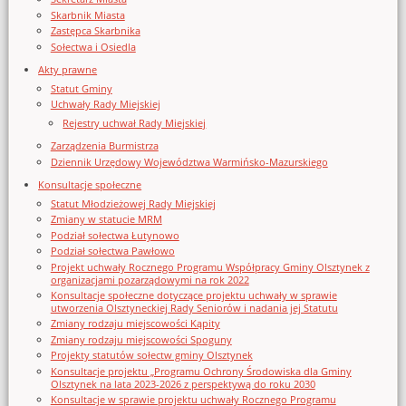
Skarbnik Miasta
Zastępca Skarbnika
Sołectwa i Osiedla
Akty prawne
Statut Gminy
Uchwały Rady Miejskiej
Rejestry uchwał Rady Miejskiej
Zarządzenia Burmistrza
Dziennik Urzędowy Województwa Warmińsko-Mazurskiego
Konsultacje społeczne
Statut Młodzieżowej Rady Miejskiej
Zmiany w statucie MRM
Podział sołectwa Łutynowo
Podział sołectwa Pawłowo
Projekt uchwały Rocznego Programu Współpracy Gminy Olsztynek z
organizacjami pozarządowymi na rok 2022
Konsultacje społeczne dotyczące projektu uchwały w sprawie
utworzenia Olsztyneckiej Rady Seniorów i nadania jej Statutu
Zmiany rodzaju miejscowości Kąpity
Zmiany rodzaju miejscowości Spoguny
Projekty statutów sołectw gminy Olsztynek
Konsultacje projektu „Programu Ochrony Środowiska dla Gminy
Olsztynek na lata 2023-2026 z perspektywą do roku 2030
Konsultacje w sprawie projektu uchwały Rocznego Programu