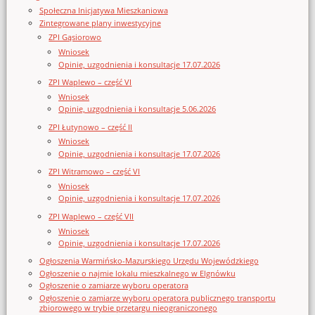
Społeczna Inicjatywa Mieszkaniowa
Zintegrowane plany inwestycyjne
ZPI Gąsiorowo
Wniosek
Opinie, uzgodnienia i konsultacje 17.07.2026
ZPI Waplewo – część VI
Wniosek
Opinie, uzgodnienia i konsultacje 5.06.2026
ZPI Łutynowo – część II
Wniosek
Opinie, uzgodnienia i konsultacje 17.07.2026
ZPI Witramowo – część VI
Wniosek
Opinie, uzgodnienia i konsultacje 17.07.2026
ZPI Waplewo – część VII
Wniosek
Opinie, uzgodnienia i konsultacje 17.07.2026
Ogłoszenia Warmińsko-Mazurskiego Urzędu Wojewódzkiego
Ogłoszenie o najmie lokalu mieszkalnego w Elgnówku
Ogłoszenie o zamiarze wyboru operatora
Ogłoszenie o zamiarze wyboru operatora publicznego transportu
zbiorowego w trybie przetargu nieograniczonego