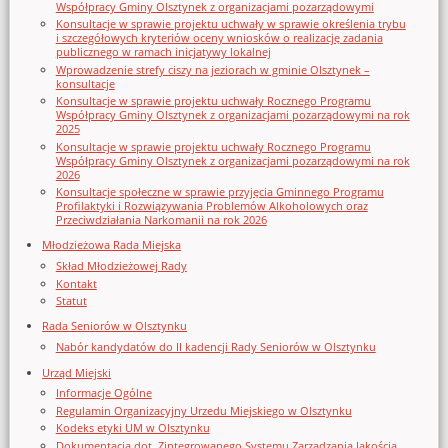
Współpracy Gminy Olsztynek z organizacjami pozarządowymi
Konsultacje w sprawie projektu uchwały w sprawie określenia trybu
i szczegółowych kryteriów oceny wniosków o realizację zadania
publicznego w ramach inicjatywy lokalnej
Wprowadzenie strefy ciszy na jeziorach w gminie Olsztynek –
konsultacje
Konsultacje w sprawie projektu uchwały Rocznego Programu
Współpracy Gminy Olsztynek z organizacjami pozarządowymi na rok
2025
Konsultacje w sprawie projektu uchwały Rocznego Programu
Współpracy Gminy Olsztynek z organizacjami pozarządowymi na rok
2026
Konsultacje społeczne w sprawie przyjęcia Gminnego Programu
Profilaktyki i Rozwiązywania Problemów Alkoholowych oraz
Przeciwdziałania Narkomanii na rok 2026
Młodzieżowa Rada Miejska
Skład Młodzieżowej Rady
Kontakt
Statut
Rada Seniorów w Olsztynku
Nabór kandydatów do II kadencji Rady Seniorów w Olsztynku
Urząd Miejski
Informacje Ogólne
Regulamin Organizacyjny Urzedu Miejskiego w Olsztynku
Kodeks etyki UM w Olsztynku
Dokumentacja dot. Zintegrowanego Systemu Zarządzania Jakością