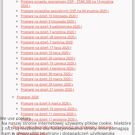
Przetarg pojazdu specjalnego OSP - STAR 200 na 14 grudnia
2020 r
Przetarg pojazdów specjalnych OSP na 04 grudnia 2020 r
Przetarg na dzień 10 listopada 2020 r
Przetarg na dzień 9 listopada 2020 r
Przetargi na dzień 9 października 2020 r
Przetargi na dzień 7 września 2020 r
Przetargi na dzień 28 sierpnia 2020 r
Przetargi na dzień 7 sierpnia 2020
Przetargi na dzień 17 lipca 2020 r
Przetarg na dzień 10 lipca 2020 r
Przetarg na dzień 26 czerwca 2020 r
Przetargi na dzień 19 czerwca 2020 r
Przetargi na dzień 3 kwietnia 2020 r
Przetarg na dzień 30 marca 2020 r
Przetarg na dzień 23 marca 2020 r
Przetarg na dzień 28 lutego 2020 r
Przetargi na dzień 21 lutego 2020 r
Przetargi 2026
Przetarg na dzień 6 marca 2026 r.
Przetargi na dzień 10 sierpnia 2026 r.
Przetarg na dzień 11 sierpnia 2026 r.
We use cookies
Przetarg na dzień 11 września 2026 r.
Na naszej stronie internetowej używamy plików cookie. Niektóre
Wykazy nieruchomości przeznaczonych do sprzedaży i dzierżawy
z nich są niezbędne dla funkcjonowania strony, inne pomagają
nam w ulepszaniu tej strony i doświadczeń użytkownika
Wykazy z 2026 roku