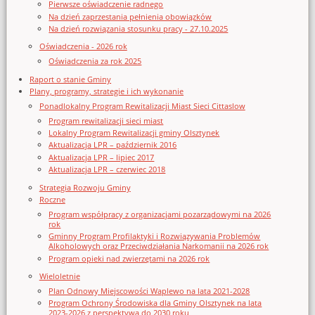
Pierwsze oświadczenie radnego
Na dzień zaprzestania pełnienia obowiązków
Na dzień rozwiązania stosunku pracy - 27.10.2025
Oświadczenia - 2026 rok
Oświadczenia za rok 2025
Raport o stanie Gminy
Plany, programy, strategie i ich wykonanie
Ponadlokalny Program Rewitalizacji Miast Sieci Cittaslow
Program rewitalizacji sieci miast
Lokalny Program Rewitalizacji gminy Olsztynek
Aktualizacja LPR – październik 2016
Aktualizacja LPR – lipiec 2017
Aktualizacja LPR – czerwiec 2018
Strategia Rozwoju Gminy
Roczne
Program współpracy z organizacjami pozarządowymi na 2026
rok
Gminny Program Profilaktyki i Rozwiązywania Problemów
Alkoholowych oraz Przeciwdziałania Narkomanii na 2026 rok
Program opieki nad zwierzętami na 2026 rok
Wieloletnie
Plan Odnowy Miejscowości Waplewo na lata 2021-2028
Program Ochrony Środowiska dla Gminy Olsztynek na lata
2023-2026 z perspektywą do 2030 roku