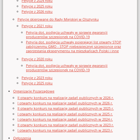
Petycje z 2024 roku
Petycje z 2025 roku
Petycje z 2026 roku
Petycje skierowane do Rady Miejskiej w Olsztynku
Petycje z 2021 roku
Petycja dot. podjęcia uchwały w sprawie gwarancji
producentów szczepionek na COVID-19
Petycja dot. podjęcia uchwały poierającej list otwarty STOP
zabójczenmu GMO - STOP niebezpiecznej szczepionce oraz
zaprzestania eksperymentu na mieszkańcach Polski i inne
Petycje z 2020 roku
Petycja dot. podjęcia uchwały w sprawie gwarancji
producentów szczepionek na COVID-19
Petycje z 2023 roku
Petycje z 2025 roku
Organizacje Pozarządowe
II otwarty konkurs na realizację zadań publicznych w 2026 r.
I otwarty konkurs na realizację zadań publicznych w 2026 r.
II otwarty konkurs na realizację zadań publicznych w 2025 r.
I otwarty konkurs na realizację zadań publicznych w 2025 r.
I otwarty konkurs na realizację zadań publicznych w 2024 r.
II otwarty konkurs na realizację zadań publicznych w 2023 r.
I otwarty konkurs na realizację zadań publicznych w 2023 r.
Ogłoszenia