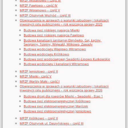
MPZP Witramowo – część IV
MPZP Pawłowo – część IV
MPZP Witramowo – część V
MPZP Olsztynek Wschód – część III
Obwieszczenia w sprawach o warunki zabudowy i lokalizacji
inwestycji celu publicznego – rok wszczęcia sprawy 2025
Budowa sieci niskiego napięcia Mierki
Budowa sieci niskiego napięcia Pawłowo
Budowa kanalizacji sanitarnej Elgnówko, Gaj, Łęciny,
Świętajny, Tolejny, Wigwałd, Wilkowo, Zawady
Budowa wodociągu Waplewo-Witramowo
Budowa wodociągu Królikowo
Budowa sieci wodociągowej Swaderki-Lipowo Kurkowskie
Budowa wodociągu i kanalizacji Witramowo
MPZP Jemiołowo - część II
MPZP Mierki - część V
MPZP Warlity Małe - część I
Obwieszczenia w sprawach o warunki zabudowy i lokalizacji
inwestycji celu publicznego – rok wszczęcia sprawy 2026
Budowa drogi dla rowerów Mierki – Swaderki - Etap 1
Budowa sieci elektroenergetycznej Królikowo
Budowa sieci elektroenergetycznej Marózek
Budowa sieci elektroenergetycznej Jemiołowo
MPZP Królikowo – część II
MPZP Olsztynek ul. Daszyńskiego – część III