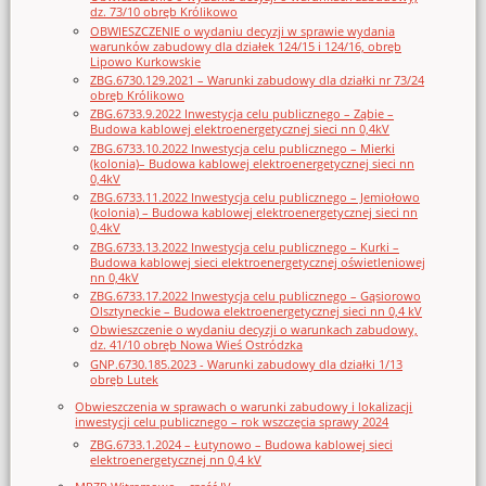
dz. 73/10 obręb Królikowo
OBWIESZCZENIE o wydaniu decyzji w sprawie wydania
warunków zabudowy dla działek 124/15 i 124/16, obręb
Lipowo Kurkowskie
ZBG.6730.129.2021 – Warunki zabudowy dla działki nr 73/24
obręb Królikowo
ZBG.6733.9.2022 Inwestycja celu publicznego – Ząbie –
Budowa kablowej elektroenergetycznej sieci nn 0,4kV
ZBG.6733.10.2022 Inwestycja celu publicznego – Mierki
(kolonia)– Budowa kablowej elektroenergetycznej sieci nn
0,4kV
ZBG.6733.11.2022 Inwestycja celu publicznego – Jemiołowo
(kolonia) – Budowa kablowej elektroenergetycznej sieci nn
0,4kV
ZBG.6733.13.2022 Inwestycja celu publicznego – Kurki –
Budowa kablowej sieci elektroenergetycznej oświetleniowej
nn 0,4kV
ZBG.6733.17.2022 Inwestycja celu publicznego – Gąsiorowo
Olsztyneckie – Budowa elektroenergetycznej sieci nn 0,4 kV
Obwieszczenie o wydaniu decyzji o warunkach zabudowy,
dz. 41/10 obręb Nowa Wieś Ostródzka
GNP.6730.185.2023 - Warunki zabudowy dla działki 1/13
obręb Lutek
Obwieszczenia w sprawach o warunki zabudowy i lokalizacji
inwestycji celu publicznego – rok wszczęcia sprawy 2024
ZBG.6733.1.2024 – Łutynowo – Budowa kablowej sieci
elektroenergetycznej nn 0,4 kV