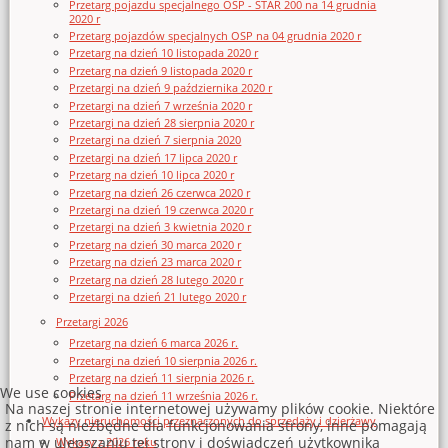
Przetarg pojazdu specjalnego OSP - STAR 200 na 14 grudnia
2020 r
Przetarg pojazdów specjalnych OSP na 04 grudnia 2020 r
Przetarg na dzień 10 listopada 2020 r
Przetarg na dzień 9 listopada 2020 r
Przetargi na dzień 9 października 2020 r
Przetargi na dzień 7 września 2020 r
Przetargi na dzień 28 sierpnia 2020 r
Przetargi na dzień 7 sierpnia 2020
Przetargi na dzień 17 lipca 2020 r
Przetarg na dzień 10 lipca 2020 r
Przetarg na dzień 26 czerwca 2020 r
Przetargi na dzień 19 czerwca 2020 r
Przetargi na dzień 3 kwietnia 2020 r
Przetarg na dzień 30 marca 2020 r
Przetarg na dzień 23 marca 2020 r
Przetarg na dzień 28 lutego 2020 r
Przetargi na dzień 21 lutego 2020 r
Przetargi 2026
Przetarg na dzień 6 marca 2026 r.
Przetargi na dzień 10 sierpnia 2026 r.
Przetarg na dzień 11 sierpnia 2026 r.
We use cookies
Przetarg na dzień 11 września 2026 r.
Na naszej stronie internetowej używamy plików cookie. Niektóre
Wykazy nieruchomości przeznaczonych do sprzedaży i dzierżawy
z nich są niezbędne dla funkcjonowania strony, inne pomagają
nam w ulepszaniu tej strony i doświadczeń użytkownika
Wykazy z 2026 roku