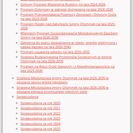
Gminny Program Wspierania Rodziny na lata 2024-2026
Program Osłonowy w zakresie dożywiania na lata 2024-2028
Program Przeciwdziałania Przemocy Domowej i Ochrony Osób
na lata 2023-2028
Program Opieki nad Zabytkami Gminy Olsztynek na lata 2025-
2028
Wieloletni Program Gospodarowania Mieszkaniowym Zasobem
Gminy na lata 2026-2030
Założenia do planu zaopatrzenia w ciepło, energię elektryczna i
paliwa gazowe na lata 2026-2040
Program usuwania azbestu na lata 2025-2032
Strategia Rozwiązywania Problemów Społecznych w gminie
Olsztynek na lata 2026-2035
Program na Rzecz Osób Starszych i z Niepełnosprawnością na
lata 2025-2030
Strategia Młodzieżowa gminy Olsztynek na lata 2026-2030 w
obszarze sportu wśród młodzieży
Strategia Młodzieżowa gminy Olsztynek na lata 2026-2030 w
obszarze zdrowia psychicznego młodych osób
Sprawozdania
Sprawozdania za rok 2020
Sprawozdania za rok 2021
Sprawozdania za rok 2022
Sprawozdania za rok 2023
Sprawozdania za rok 2024
Sprawozdania za rok 2025