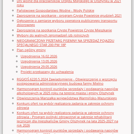
Dni wolne dla pracowników Urzędu Miejskiego w Olsztynku w 2021
roku
Państwowe Gospodarstwo Wodne - Wody Polskie
Zaproszenie na spotkanie - program Czyste Powietrze grudzień 2021
Ogłoszenie o zamiarze wyboru operatora publicznego transportu
zbiorowego
Zaproszenie na spotkania Czyste Powietrze Czyste Mieszkanie
Wybory do walnych zgromadzeń izb rolniczych
NIEOGRANICZONY PRZETARG PISEMNY NA SPRZEDAŻ POJAZDU
SPECJALNEGO STAR 200 PM 18P
Plan ogólny gminy
Uzgodnienia 16.02.2026
Uzgodnienia 13.05.2026
Uzgodnienia 29.05.2026
Projekt przekazany do uchwalenia
RGGIOŚ.6220.5.2024 Zawiadomienie - Obwieszczenie o wszczęciu
postępowania administracyjnego budowa farmy Mielno
Harmonogram kontroli punktów sprzedaży i podawania napojów
alkoholowych w 2025 roku na terenie miasta i gminy Olsztynek
Obwieszczenia Marszałka województwa Warmińsko-Mazurskiego
Konkurs ofert na wybór realizatora zadania w zakresie ochrony
zdrowia
Konkurs ofert na wybór realizatora zadania w zakresie ochrony
zdrowia - Program polityki zdrowotnej w zakresie rehabilitacji
leczniczej dla mieszkańców Gminy Olsztynek na lata 2025-2027 na
rok 2026
Harmonogram kontroli punktów sprzedaży i podawania napojów