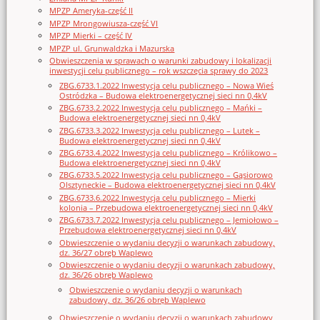
MPZP Ameryka-część II
MPZP Mrongowiusza-część VI
MPZP Mierki – część IV
MPZP ul. Grunwaldzka i Mazurska
Obwieszczenia w sprawach o warunki zabudowy i lokalizacji
inwestycji celu publicznego – rok wszczęcia sprawy do 2023
ZBG.6733.1.2022 Inwestycja celu publicznego – Nowa Wieś
Ostródzka – Budowa elektroenergetycznej sieci nn 0,4kV
ZBG.6733.2.2022 Inwestycja celu publicznego – Mańki –
Budowa elektroenergetycznej sieci nn 0,4kV
ZBG.6733.3.2022 Inwestycja celu publicznego – Lutek –
Budowa elektroenergetycznej sieci nn 0,4kV
ZBG.6733.4.2022 Inwestycja celu publicznego – Królikowo –
Budowa elektroenergetycznej sieci nn 0,4kV
ZBG.6733.5.2022 Inwestycja celu publicznego – Gąsiorowo
Olsztyneckie – Budowa elektroenergetycznej sieci nn 0,4kV
ZBG.6733.6.2022 Inwestycja celu publicznego – Mierki
kolonia – Przebudowa elektroenergetycznej sieci nn 0,4kV
ZBG.6733.7.2022 Inwestycja celu publicznego – Jemiołowo –
Przebudowa elektroenergetycznej sieci nn 0,4kV
Obwieszczenie o wydaniu decyzji o warunkach zabudowy,
dz. 36/27 obręb Waplewo
Obwieszczenie o wydaniu decyzji o warunkach zabudowy,
dz. 36/26 obręb Waplewo
Obwieszczenie o wydaniu decyzji o warunkach
zabudowy, dz. 36/26 obręb Waplewo
Obwieszczenie o wydaniu decyzji o warunkach zabudowy,