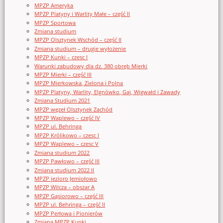
MPZP Ameryka
MPZP Platyny i Warlity Małe – część II
MPZP Sportowa
Zmiana studium
MPZP Olsztynek Wschód – część II
Zmiana studium – drugie wyłożenie
MPZP Kunki – czesc I
Warunki zabudowy dla dz. 380 obręb Mierki
MPZP Mierki – część III
MPZP Mierkowska, Zielona i Polna
MPZP Platyny, Warlity, Elgnówko, Gaj, Wigwałd i Zawady
Zmiana Studium 2021
MPZP węzeł Olsztynek Zachód
MPZP Waplewo – część IV
MPZP ul. Behringa
MPZP Królikowo – czesc I
MPZP Waplewo – czesc V
Zmiana studium 2022
MPZP Pawłowo – część III
Zmiana studium 2022 II
MPZP jezioro Jemiołowo
MPZP Wilcza – obszar A
MPZP Gąsiorowo – część III
MPZP ul. Behringa – część II
MPZP Perłowa i Pionierów
Zmiana MPZP Kunki