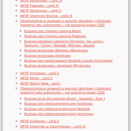
MPZP Witramowo – część IV
MPZP Pawłowo – część IV
MPZP Witramowo – część V
MPZP Olsztynek Wschód – część III
Obwieszczenia w sprawach o warunki zabudowy i lokalizacji
inwestycji celu publicznego – rok wszczęcia sprawy 2025
Budowa sieci niskiego napięcia Mierki
Budowa sieci niskiego napięcia Pawłowo
Budowa kanalizacji sanitarnej Elgnówko, Gaj, Łęciny,
Świętajny, Tolejny, Wigwałd, Wilkowo, Zawady
Budowa wodociągu Waplewo-Witramowo
Budowa wodociągu Królikowo
Budowa sieci wodociągowej Swaderki-Lipowo Kurkowskie
Budowa wodociągu i kanalizacji Witramowo
MPZP Jemiołowo - część II
MPZP Mierki - część V
MPZP Warlity Małe - część I
Obwieszczenia w sprawach o warunki zabudowy i lokalizacji
inwestycji celu publicznego – rok wszczęcia sprawy 2026
Budowa drogi dla rowerów Mierki – Swaderki - Etap 1
Budowa sieci elektroenergetycznej Królikowo
Budowa sieci elektroenergetycznej Marózek
Budowa sieci elektroenergetycznej Jemiołowo
MPZP Królikowo – część II
MPZP Olsztynek ul. Daszyńskiego – część III