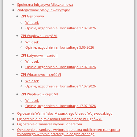
Społeczna Inicjatywa Mieszkaniowa
Zintegrowane plany inwestycyjne
ZPI Gąsiorowo
Wniosek
Opinie, uzgodnienia i konsultacje 17.07.2026
ZPI Waplewo – część VI
Wniosek
Opinie, uzgodnienia i konsultacje 5.06.2026
ZPI Łutynowo – część II
Wniosek
Opinie, uzgodnienia i konsultacje 17.07.2026
ZPI Witramowo – część VI
Wniosek
Opinie, uzgodnienia i konsultacje 17.07.2026
ZPI Waplewo – część VII
Wniosek
Opinie, uzgodnienia i konsultacje 17.07.2026
Ogłoszenia Warmińsko-Mazurskiego Urzędu Wojewódzkiego
Ogłoszenie o najmie lokalu mieszkalnego w Elgnówku
Ogłoszenie o zamiarze wyboru operatora
Ogłoszenie o zamiarze wyboru operatora publicznego transportu
zbiorowego w trybie przetargu nieograniczonego