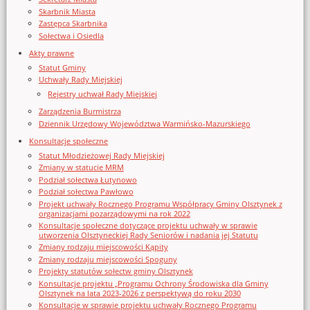
Skarbnik Miasta
Zastępca Skarbnika
Sołectwa i Osiedla
Akty prawne
Statut Gminy
Uchwały Rady Miejskiej
Rejestry uchwał Rady Miejskiej
Zarządzenia Burmistrza
Dziennik Urzędowy Województwa Warmińsko-Mazurskiego
Konsultacje społeczne
Statut Młodzieżowej Rady Miejskiej
Zmiany w statucie MRM
Podział sołectwa Łutynowo
Podział sołectwa Pawłowo
Projekt uchwały Rocznego Programu Współpracy Gminy Olsztynek z
organizacjami pozarządowymi na rok 2022
Konsultacje społeczne dotyczące projektu uchwały w sprawie
utworzenia Olsztyneckiej Rady Seniorów i nadania jej Statutu
Zmiany rodzaju miejscowości Kąpity
Zmiany rodzaju miejscowości Spoguny
Projekty statutów sołectw gminy Olsztynek
Konsultacje projektu „Programu Ochrony Środowiska dla Gminy
Olsztynek na lata 2023-2026 z perspektywą do roku 2030
Konsultacje w sprawie projektu uchwały Rocznego Programu