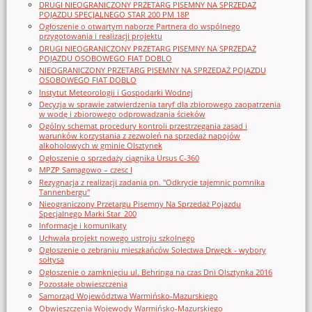
DRUGI NIEOGRANICZONY PRZETARG PISEMNY NA SPRZEDAŻ
POJAZDU SPECJALNEGO STAR 200 PM 18P
Ogłoszenie o otwartym naborze Partnera do wspólnego
przygotowania i realizacji projektu
DRUGI NIEOGRANICZONY PRZETARG PISEMNY NA SPRZEDAŻ
POJAZDU OSOBOWEGO FIAT DOBLO
NIEOGRANICZONY PRZETARG PISEMNY NA SPRZEDAŻ POJAZDU
OSOBOWEGO FIAT DOBLO
Instytut Meteorologii i Gospodarki Wodnej
Decyzja w sprawie zatwierdzenia taryf dla zbiorowego zaopatrzenia
w wodę i zbiorowego odprowadzania ścieków
Ogólny schemat procedury kontroli przestrzegania zasad i
warunków korzystania z zezwoleń na sprzedaż napojów
alkoholowych w gminie Olsztynek
Ogłoszenie o sprzedaży ciągnika Ursus C-360
MPZP Samagowo – czesc I
Rezygnacja z realizacji zadania pn. "Odkrycie tajemnic pomnika
Tannenbergu"
Nieograniczony Przetargu Pisemny Na Sprzedaż Pojazdu
Specjalnego Marki Star_200
Informacje i komunikaty
Uchwała projekt nowego ustroju szkolnego
Ogłoszenie o zebraniu mieszkańców Sołectwa Drwęck - wybory
sołtysa
Ogłoszenie o zamknięciu ul. Behringa na czas Dni Olsztynka 2016
Pozostałe obwieszczenia
Samorząd Województwa Warmińsko-Mazurskiego
Obwieszczenia Wojewody Warmińsko-Mazurskiego