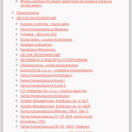
Wykaz urzędowych lekarzy weterynarii do badania mięsa na
użytek własny
Obwieszczenia
DECYZJE ŚRODOWISKOWE
Eurotter Logistyka - Stacja paliw
Farma fotowoltaiczna Waplewo
Tymbark - Zbiornik CO2
Droga Selwa - Lipowo Kurkowskie
Agaplast rozbudowa
Kanalizacja Witramowo
DECYZJE ŚRODOWISKOWE
INFORMACJE O WSZCZĘCIU POSTĘPOWANIA
Obwieszczenia - udział społeczeństwa
Europrofil Sp. z o. o. – instalacja fotowoltaiczna
Farma fotowoltaiczna Jemiołowo I
Farma fotowoltaiczna Kunki I
Farma fotowoltaiczna Kunki II
P.P-H.Agaplast Sp. z o.o. - studnia awaryjna
Farma fotowoltaiczna Królikowo
Osiedle Mieszkaniowe, Królikowo dz. nr 42/7
Osiedle Mieszkaniowe, Królikowo dz. nr 166/8
Farma fotowoltaiczna Wilkowo 106-6, 106-11
Farma Fotowoltaiczna 57, 59, 60/4, obręb Kunki
Jemiołowo 170/1
Farma Fotowoltaiczna 49, 50, 160/5, Pawłowo