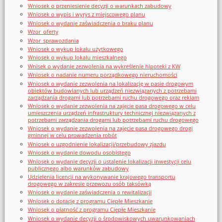
Wniosek o przeniesienie decyzji o warunkach zabudowy
Wniosek o wypis i wyrys z miejscowego planu
Wniosek o wydanie zaświadczenia o braku planu
Wzor_oferty
Wzor_sprawozdania
Wniosek o wykup lokalu użytkowego
Wniosek o wykup lokalu mieszkalnego
Wnisek o wydanie zezwolenia na wykreślenie hipoteki z KW
Wniosek o nadanie numeru porządkowego nieruchomości
Wniosek o wydanie zezwolenia na lokalizację w pasie drogowym
obiektów budowlanych lub urządzeń niezwiązanych z potrzebami
zarządzania drogami lub potrzebami ruchu drogowego oraz reklam
Wniosek o wydanie zezwolenia na zajęcie pasa drogowego w celu
umieszczenia urządzeń infrastruktury technicznej niezwiązanych z
potrzebami zarządzania drogami lub potrzebami ruchu drogowego
Wniosek o wydanie zezwolenia na zajęcie pasa drogowego drogi
gminnej w celu prowadzenia robót
Wniosek o uzgodnienie lokalizacji/przebudowy zjazdu
Wniosek o wydanie dowodu osobistego
Wniosek o wydanie decyzji o ustalenie lokalizacji inwestycji celu
publicznego albo warunków zabudowy
Udzielenia licencji na wykonywanie krajowego transportu
drogowego w zakresie przewozu osób taksówką
Wniosek o wydanie zaświadczenia o rewitalizacji
Wniosek o dotację z programu Ciepłe Mieszkanie
Wniosek o płatność z programu Ciepłe Mieszkanie
Wniosek o wydanie decyzji o środowiskowych uwarunkowaniach