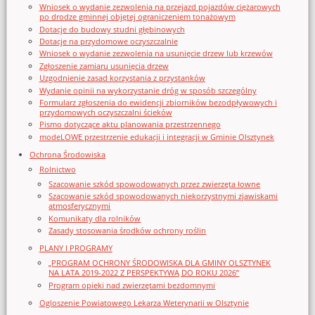
Wniosek o wydanie zezwolenia na przejazd pojazdów ciężarowych
po drodze gminnej objętej ograniczeniem tonażowym
Dotacje do budowy studni głębinowych
Dotacje na przydomowe oczyszczalnie
Wniosek o wydanie zezwolenia na usunięcie drzew lub krzewów
Zgłoszenie zamiaru usunięcia drzew
Uzgodnienie zasad korzystania z przystanków
Wydanie opinii na wykorzystanie dróg w sposób szczególny
Formularz zgłoszenia do ewidencji zbiorników bezodpływowych i
przydomowych oczyszczalni ścieków
Pismo dotyczące aktu planowania przestrzennego
modeLOWE przestrzenie edukacji i integracji w Gminie Olsztynek
Ochrona Środowiska
Rolnictwo
Szacowanie szkód spowodowanych przez zwierzęta łowne
Szacowanie szkód spowodowanych niekorzystnymi zjawiskami
atmosferycznymi
Komunikaty dla rolników
Zasady stosowania środków ochrony roślin
PLANY I PROGRAMY
„PROGRAM OCHRONY ŚRODOWISKA DLA GMINY OLSZTYNEK
NA LATA 2019-2022 Z PERSPEKTYWĄ DO ROKU 2026”
Program opieki nad zwierzętami bezdomnymi
Ogloszenie Powiatowego Lekarza Weterynarii w Olsztynie