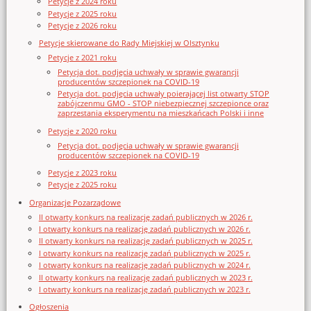
Petycje z 2024 roku
Petycje z 2025 roku
Petycje z 2026 roku
Petycje skierowane do Rady Miejskiej w Olsztynku
Petycje z 2021 roku
Petycja dot. podjęcia uchwały w sprawie gwarancji
producentów szczepionek na COVID-19
Petycja dot. podjęcia uchwały poierającej list otwarty STOP
zabójczenmu GMO - STOP niebezpiecznej szczepionce oraz
zaprzestania eksperymentu na mieszkańcach Polski i inne
Petycje z 2020 roku
Petycja dot. podjęcia uchwały w sprawie gwarancji
producentów szczepionek na COVID-19
Petycje z 2023 roku
Petycje z 2025 roku
Organizacje Pozarządowe
II otwarty konkurs na realizację zadań publicznych w 2026 r.
I otwarty konkurs na realizację zadań publicznych w 2026 r.
II otwarty konkurs na realizację zadań publicznych w 2025 r.
I otwarty konkurs na realizację zadań publicznych w 2025 r.
I otwarty konkurs na realizację zadań publicznych w 2024 r.
II otwarty konkurs na realizację zadań publicznych w 2023 r.
I otwarty konkurs na realizację zadań publicznych w 2023 r.
Ogłoszenia