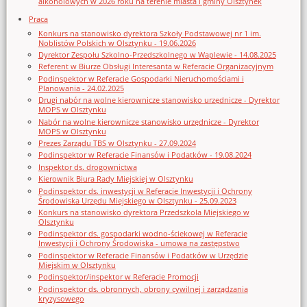
alkoholowych w 2026 roku na terenie miasta i gminy Olsztynek
Praca
Konkurs na stanowisko dyrektora Szkoły Podstawowej nr 1 im.
Noblistów Polskich w Olsztynku - 19.06.2026
Dyrektor Zespołu Szkolno-Przedszkolnego w Waplewie - 14.08.2025
Referent w Biurze Obsługi Interesanta w Referacie Organizacyjnym
Podinspektor w Referacie Gospodarki Nieruchomościami i
Planowania - 24.02.2025
Drugi nabór na wolne kierownicze stanowisko urzędnicze - Dyrektor
MOPS w Olsztynku
Nabór na wolne kierownicze stanowisko urzędnicze - Dyrektor
MOPS w Olsztynku
Prezes Zarządu TBS w Olsztynku - 27.09.2024
Podinspektor w Referacie Finansów i Podatków - 19.08.2024
Inspektor ds. drogownictwa
Kierownik Biura Rady Miejskiej w Olsztynku
Podinspektor ds. inwestycji w Referacie Inwestycji i Ochrony
Środowiska Urzędu Miejskiego w Olsztynku - 25.09.2023
Konkurs na stanowisko dyrektora Przedszkola Miejskiego w
Olsztynku
Podinspektor ds. gospodarki wodno-ściekowej w Referacie
Inwestycji i Ochrony Środowiska - umowa na zastępstwo
Podinspektor w Referacie Finansów i Podatków w Urzędzie
Miejskim w Olsztynku
Podinspektor/inspektor w Referacie Promocji
Podinspektor ds. obronnych, obrony cywilnej i zarządzania
kryzysowego