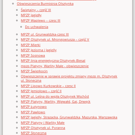
Obwieszczenia Burmistrza Olsztynka
Świętajny – część III
MPZP Jagiełły
MPZP Waplewo – czesc III
Do uchwalenia
MPZP ul. Grunwaldzka-czesc III
MPZP Olsztynek ul. Mrongowiusza – część V
MPZP Mierki
MPZP Jeziorna i Jagielly
MPZP Sosnowa
MPZP linia energetyczna Olsztynek-Biesal
mpzp Platyny, Warlity Małe - obwieszczenie
MPZP Świerkocin
Obwieszczenie w sprawie projektu zmiany mpzp m. Olsztynek
ul. Słoneczna
MPZP Lipowo Kurkowskie – czesc II
MPZP Jemiołowo – część II
MPZP ul. Leśna do węzła Olsztynek Wschód
MPZP Platyny, Warlity, Wigwałd, Gaj, Drwęck
MPZP Łutynowo
MPZP Pawłowo
MPZP Jagielly, Strazacka, Grunwaldzka, Mazurska, Warszawska
MPZP Platyny i Warlity Małe
MPZP Olsztynek ul. Poranna
MPZP Słoneczna