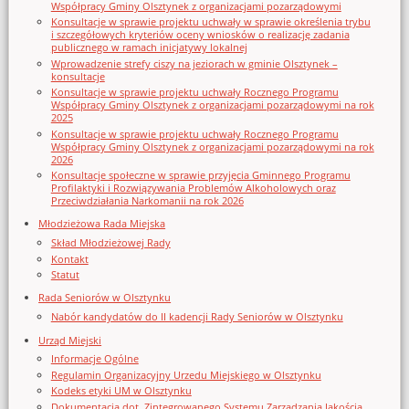
Współpracy Gminy Olsztynek z organizacjami pozarządowymi
Konsultacje w sprawie projektu uchwały w sprawie określenia trybu
i szczegółowych kryteriów oceny wniosków o realizację zadania
publicznego w ramach inicjatywy lokalnej
Wprowadzenie strefy ciszy na jeziorach w gminie Olsztynek –
konsultacje
Konsultacje w sprawie projektu uchwały Rocznego Programu
Współpracy Gminy Olsztynek z organizacjami pozarządowymi na rok
2025
Konsultacje w sprawie projektu uchwały Rocznego Programu
Współpracy Gminy Olsztynek z organizacjami pozarządowymi na rok
2026
Konsultacje społeczne w sprawie przyjęcia Gminnego Programu
Profilaktyki i Rozwiązywania Problemów Alkoholowych oraz
Przeciwdziałania Narkomanii na rok 2026
Młodzieżowa Rada Miejska
Skład Młodzieżowej Rady
Kontakt
Statut
Rada Seniorów w Olsztynku
Nabór kandydatów do II kadencji Rady Seniorów w Olsztynku
Urząd Miejski
Informacje Ogólne
Regulamin Organizacyjny Urzedu Miejskiego w Olsztynku
Kodeks etyki UM w Olsztynku
Dokumentacja dot. Zintegrowanego Systemu Zarządzania Jakością