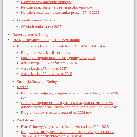
Pierwsze oświadczenie radnego
Na dzień zaprzestania pełnienia obowiązków
Na dzień rozwiązania stosunku pracy - 27.10.2025
Oświadczenia - 2026 rok
Oświadczenia za rok 2025
Raport o stanie Gminy
Plany, programy, strategie i ich wykonanie
Ponadlokalny Program Rewitalizacji Miast Sieci Cittaslow
Program rewitalizacji sieci miast
Lokalny Program Rewitalizacji gminy Olsztynek
Aktualizacja LPR – październik 2016
Aktualizacja LPR – lipiec 2017
Aktualizacja LPR – czerwiec 2018
Strategia Rozwoju Gminy
Roczne
Program współpracy z organizacjami pozarządowymi na 2026
rok
Gminny Program Profilaktyki i Rozwiązywania Problemów
Alkoholowych oraz Przeciwdziałania Narkomanii na 2026 rok
Program opieki nad zwierzętami na 2026 rok
Wieloletnie
Plan Odnowy Miejscowości Waplewo na lata 2021-2028
Program Ochrony Środowiska dla Gminy Olsztynek na lata
2023-2026 z perspektywą do 2030 roku