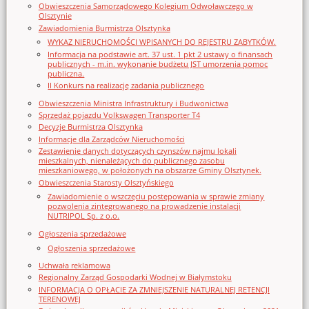
Obwieszczenia Samorządowego Kolegium Odwoławczego w
Olsztynie
Zawiadomienia Burmistrza Olsztynka
WYKAZ NIERUCHOMOŚCI WPISANYCH DO REJESTRU ZABYTKÓW.
Informacja na podstawie art. 37 ust. 1 pkt 2 ustawy o finansach
publicznych - m.in. wykonanie budżetu JST umorzenia pomoc
publiczna.
II Konkurs na realizację zadania publicznego
Obwieszczenia Ministra Infrastruktury i Budwonictwa
Sprzedaż pojazdu Volkswagen Transporter T4
Decyzje Burmistrza Olsztynka
Informacje dla Zarządców Nieruchomości
Zestawienie danych dotyczących czynszów najmu lokali
mieszkalnych, nienależących do publicznego zasobu
mieszkaniowego, w położonych na obszarze Gminy Olsztynek.
Obwieszczenia Starosty Olsztyńskiego
Zawiadomienie o wszczęciu postępowania w sprawie zmiany
pozwolenia zintegrowanego na prowadzenie instalacji
NUTRIPOL Sp. z o.o.
Ogłoszenia sprzedażowe
Ogłoszenia sprzedażowe
Uchwała reklamowa
Regionalny Zarząd Gospodarki Wodnej w Białymstoku
INFORMACJA O OPŁACIE ZA ZMNIEJSZENIE NATURALNEJ RETENCJI
TERENOWEJ