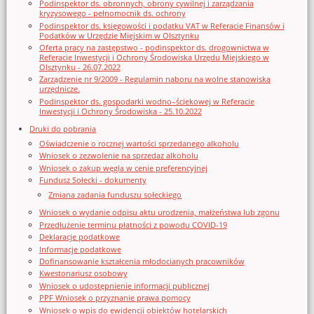
Podinspektor ds. obronnych, obrony cywilnej i zarządzania
kryzysowego - pełnomocnik ds. ochrony
Podinspektor ds. księgowości i podatku VAT w Referacie Finansów i
Podatków w Urzędzie Miejskim w Olsztynku
Oferta pracy na zastępstwo - podinspektor ds. drogownictwa w
Referacie Inwestycji i Ochrony Środowiska Urzędu Miejskiego w
Olsztynku - 26.07.2022
Zarządzenie nr 9/2009 - Regulamin naboru na wolne stanowiska
urzędnicze.
Podinspektor ds. gospodarki wodno–ściekowej w Referacie
Inwestycji i Ochrony Środowiska - 25.10.2022
Druki do pobrania
Oświadczenie o rocznej wartości sprzedanego alkoholu
Wniosek o zezwolenie na sprzedaz alkoholu
Wniosek o zakup węgla w cenie preferencyjnej
Fundusz Sołecki - dokumenty
Zmiana zadania funduszu sołeckiego
Wniosek o wydanie odpisu aktu urodzenia, małżeństwa lub zgonu
Przedłużenie terminu płatności z powodu COVID-19
Deklaracje podatkowe
Informacje podatkowe
Dofinansowanie kształcenia młodocianych pracowników
Kwestonariusz osobowy
Wniosek o udostępnienie informacji publicznej
PPF Wniosek o przyznanie prawa pomocy
Wniosek o wpis do ewidencji obiektów hotelarskich