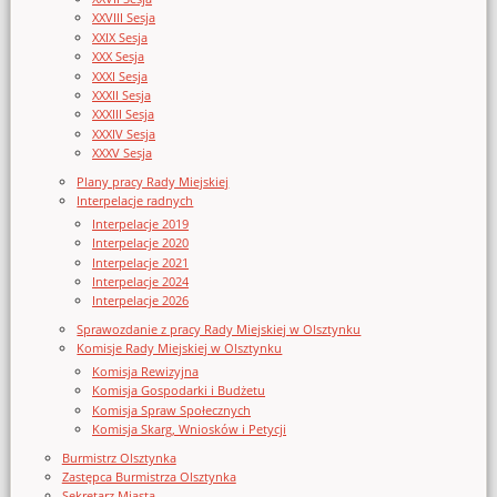
XXVIII Sesja
XXIX Sesja
XXX Sesja
XXXI Sesja
XXXII Sesja
XXXIII Sesja
XXXIV Sesja
XXXV Sesja
Plany pracy Rady Miejskiej
Interpelacje radnych
Interpelacje 2019
Interpelacje 2020
Interpelacje 2021
Interpelacje 2024
Interpelacje 2026
Sprawozdanie z pracy Rady Miejskiej w Olsztynku
Komisje Rady Miejskiej w Olsztynku
Komisja Rewizyjna
Komisja Gospodarki i Budżetu
Komisja Spraw Społecznych
Komisja Skarg, Wniosków i Petycji
Burmistrz Olsztynka
Zastępca Burmistrza Olsztynka
Sekretarz Miasta