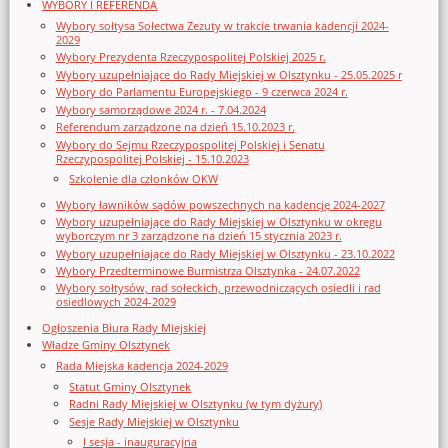
WYBORY I REFERENDA
Wybory sołtysa Sołectwa Zezuty w trakcie trwania kadencji 2024-
2029
Wybory Prezydenta Rzeczypospolitej Polskiej 2025 r.
Wybory uzupełniające do Rady Miejskiej w Olsztynku - 25.05.2025 r
Wybory do Parlamentu Europejskiego - 9 czerwca 2024 r.
Wybory samorządowe 2024 r. - 7.04.2024
Referendum zarządzone na dzień 15.10.2023 r.
Wybory do Sejmu Rzeczypospolitej Polskiej i Senatu
Rzeczypospolitej Polskiej - 15.10.2023
Szkolenie dla członków OKW
Wybory ławników sądów powszechnych na kadencję 2024-2027
Wybory uzupełniające do Rady Miejskiej w Olsztynku w okręgu
wyborczym nr 3 zarządzone na dzień 15 stycznia 2023 r.
Wybory uzupełniające do Rady Miejskiej w Olsztynku - 23.10.2022
Wybory Przedterminowe Burmistrza Olsztynka - 24.07.2022
Wybory sołtysów, rad sołeckich, przewodniczących osiedli i rad
osiedlowych 2024-2029
Ogłoszenia Biura Rady Miejskiej
Władze Gminy Olsztynek
Rada Miejska kadencja 2024-2029
Statut Gminy Olsztynek
Radni Rady Miejskiej w Olsztynku (w tym dyżury)
Sesje Rady Miejskiej w Olsztynku
I sesja - inauguracyjna