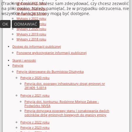
(Tracking Cookies). Możesz sam zdecydować, czy chcesz zezwolić
Wykazy z 2025 roku
na pliki cookie. Należy pamiętać, że w przypadku odrzucenia, nie
Wykazy z 2024 roku
wszystkie funkcje strony mogą być dostępne.
Wykazy z 2023 roku
Wykazy z 2022 roku
OK
ODMAWIAĆ
Wykazy z 2021 roku
Wykazy z 2020 roku
Wykazy z 2019 roku
Wykazy z 2018 roku
Dostęp do informacji publicznej
Ponowne wykorzystanie informacji publicznej
Skargi i wnioski
Petycje
Petycje skierowane do Burmistrza Olsztynka
Petycje z 2020 roku
Petycja dot. poprawy infrastruktury drogi gminnej nr
281409_5.0014
Petycje z 2021 roku
Petycja dot. konkursu: Rodzinne Miejsce Zabaw -
Podwórko NIVEA
Petycja dotycząca poprawy stanu i oznakowania dwóch
odcinków dróg gminnych biegących do granicy gminy
Petycje z 2022 roku
Petycje z 2023 roku