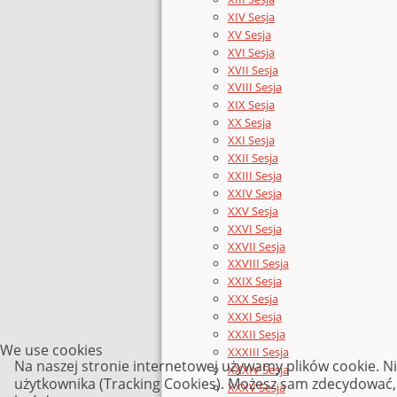
XIV Sesja
XV Sesja
XVI Sesja
XVII Sesja
XVIII Sesja
XIX Sesja
XX Sesja
XXI Sesja
XXII Sesja
XXIII Sesja
XXIV Sesja
XXV Sesja
XXVI Sesja
XXVII Sesja
XXVIII Sesja
XXIX Sesja
XXX Sesja
XXXI Sesja
XXXII Sesja
We use cookies
XXXIII Sesja
Na naszej stronie internetowej używamy plików cookie. N
XXXIV Sesja
użytkownika (Tracking Cookies). Możesz sam zdecydować, c
XXXV Sesja