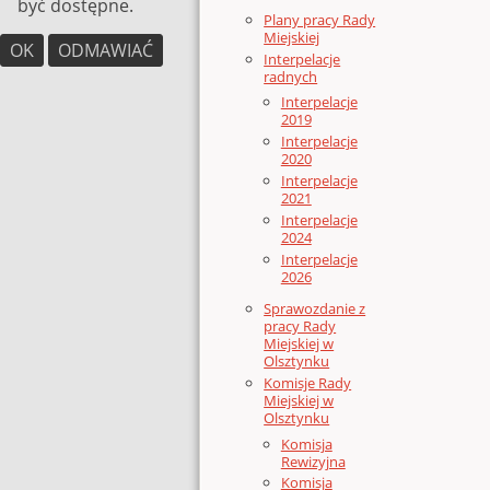
być dostępne.
Plany pracy Rady
Miejskiej
OK
ODMAWIAĆ
Interpelacje
radnych
Interpelacje
2019
Interpelacje
2020
Interpelacje
2021
Interpelacje
2024
Interpelacje
2026
Sprawozdanie z
pracy Rady
Miejskiej w
Olsztynku
Komisje Rady
Miejskiej w
Olsztynku
Komisja
Rewizyjna
Komisja