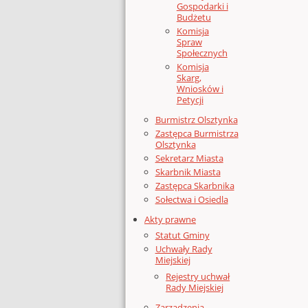
Gospodarki i
Budżetu
Komisja
Spraw
Społecznych
Komisja
Skarg,
Wniosków i
Petycji
Burmistrz Olsztynka
Zastępca Burmistrza
Olsztynka
Sekretarz Miasta
Skarbnik Miasta
Zastępca Skarbnika
Sołectwa i Osiedla
Akty prawne
Statut Gminy
Uchwały Rady
Miejskiej
Rejestry uchwał
Rady Miejskiej
Zarządzenia