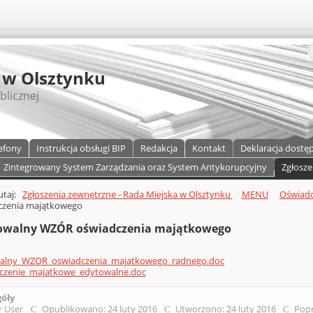
S
 w Olsztynku
blicznej
efony
Instrukcja obsługi BIP
Redakcja
Kontakt
Deklaracja dostę
Zintegrowany System Zarządzania oraz System Antykorupcyjny
Zgłosze
a)
zawartości
tutaj:
Zgłoszenia zewnętrzne - Rada Miejska w Olsztynku
MENU
Oświadc
czenia majątkowego
owalny WZÓR oświadczenia majątkowego
alny_WZOR_oswiadczenia_majatkowego_radnego.doc
czenie_majatkowe_edytowalne.doc
góły
r User
Opublikowano: 24 luty 2016
Utworzono: 24 luty 2016
Popr