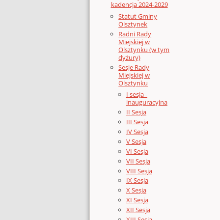
kadencja 2024-2029
Statut Gminy
Olsztynek
Radni Rady
Miejskiej w
Olsztynku (w tym
dyżury)
Sesje Rady
Miejskiej w
Olsztynku
I sesja -
inauguracyjna
II Sesja
III Sesja
IV Sesja
V Sesja
VI Sesja
VII Sesja
VIII Sesja
IX Sesja
X Sesja
XI Sesja
XII Sesja
XIII Sesja