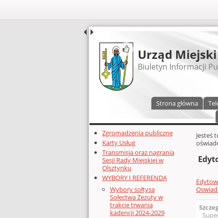
UDOSTĘPNIJ
Urząd Miejski
Biuletyn Informacji Pu
Menu główne
Strona główna
Tel
Dodatkowe zasoby (lewa kolumn
Zgromadzenia publiczne
Głównej 
Jesteś 
Karty Usług
oświad
Transmisja oraz nagrania
Edyt
Sesji Rady Miejskiej w
Olsztynku
WYBORY I REFERENDA
Edytow
Oswiad
Wybory sołtysa
Sołectwa Zezuty w
trakcie trwania
Szcze
kadencji 2024-2029
Supe