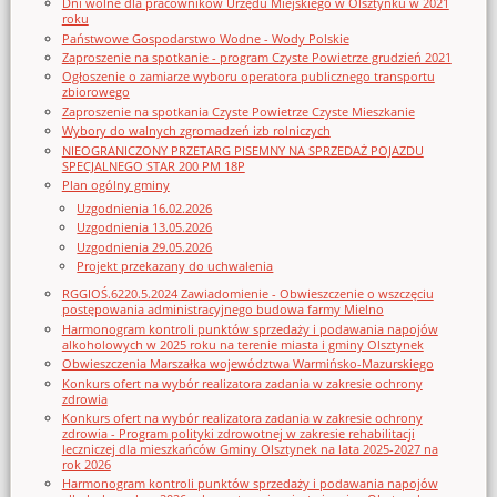
Dni wolne dla pracowników Urzędu Miejskiego w Olsztynku w 2021
roku
Państwowe Gospodarstwo Wodne - Wody Polskie
Zaproszenie na spotkanie - program Czyste Powietrze grudzień 2021
Ogłoszenie o zamiarze wyboru operatora publicznego transportu
zbiorowego
Zaproszenie na spotkania Czyste Powietrze Czyste Mieszkanie
Wybory do walnych zgromadzeń izb rolniczych
NIEOGRANICZONY PRZETARG PISEMNY NA SPRZEDAŻ POJAZDU
SPECJALNEGO STAR 200 PM 18P
Plan ogólny gminy
Uzgodnienia 16.02.2026
Uzgodnienia 13.05.2026
Uzgodnienia 29.05.2026
Projekt przekazany do uchwalenia
RGGIOŚ.6220.5.2024 Zawiadomienie - Obwieszczenie o wszczęciu
postępowania administracyjnego budowa farmy Mielno
Harmonogram kontroli punktów sprzedaży i podawania napojów
alkoholowych w 2025 roku na terenie miasta i gminy Olsztynek
Obwieszczenia Marszałka województwa Warmińsko-Mazurskiego
Konkurs ofert na wybór realizatora zadania w zakresie ochrony
zdrowia
Konkurs ofert na wybór realizatora zadania w zakresie ochrony
zdrowia - Program polityki zdrowotnej w zakresie rehabilitacji
leczniczej dla mieszkańców Gminy Olsztynek na lata 2025-2027 na
rok 2026
Harmonogram kontroli punktów sprzedaży i podawania napojów