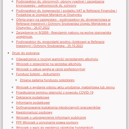
Podinspektor ds. obronnych, obrony cywilnej i zarządzania
kryzysowego - pełnomocnik ds. ochrony
Podinspektor ds. księgowości i podatku VAT w Referacie Finansów i
Podatków w Urzędzie Miejskim w Olsztynku
Oferta pracy na zastępstwo - podinspektor ds. drogownictwa w
Referacie Inwestycji i Ochrony Środowiska Urzędu Miejskiego w
Olsztynku - 26.07.2022
Zarządzenie nr 9/2009 - Regulamin naboru na wolne stanowiska
urzędnicze.
Podinspektor ds. gospodarki wodno–ściekowej w Referacie
Inwestycji i Ochrony Środowiska - 25.10.2022
Druki do pobrania
Oświadczenie o rocznej wartości sprzedanego alkoholu
Wniosek o zezwolenie na sprzedaz alkoholu
Wniosek o zakup węgla w cenie preferencyjnej
Fundusz Sołecki - dokumenty
Zmiana zadania funduszu sołeckiego
Wniosek o wydanie odpisu aktu urodzenia, małżeństwa lub zgonu
Przedłużenie terminu płatności z powodu COVID-19
Deklaracje podatkowe
Informacje podatkowe
Dofinansowanie kształcenia młodocianych pracowników
Kwestonariusz osobowy
Wniosek o udostępnienie informacji publicznej
PPF Wniosek o przyznanie prawa pomocy
Wniosek o wpis do ewidencji obiektów hotelarskich