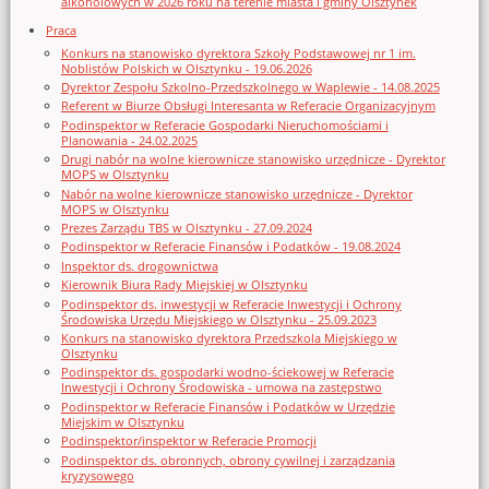
alkoholowych w 2026 roku na terenie miasta i gminy Olsztynek
Praca
Konkurs na stanowisko dyrektora Szkoły Podstawowej nr 1 im.
Noblistów Polskich w Olsztynku - 19.06.2026
Dyrektor Zespołu Szkolno-Przedszkolnego w Waplewie - 14.08.2025
Referent w Biurze Obsługi Interesanta w Referacie Organizacyjnym
Podinspektor w Referacie Gospodarki Nieruchomościami i
Planowania - 24.02.2025
Drugi nabór na wolne kierownicze stanowisko urzędnicze - Dyrektor
MOPS w Olsztynku
Nabór na wolne kierownicze stanowisko urzędnicze - Dyrektor
MOPS w Olsztynku
Prezes Zarządu TBS w Olsztynku - 27.09.2024
Podinspektor w Referacie Finansów i Podatków - 19.08.2024
Inspektor ds. drogownictwa
Kierownik Biura Rady Miejskiej w Olsztynku
Podinspektor ds. inwestycji w Referacie Inwestycji i Ochrony
Środowiska Urzędu Miejskiego w Olsztynku - 25.09.2023
Konkurs na stanowisko dyrektora Przedszkola Miejskiego w
Olsztynku
Podinspektor ds. gospodarki wodno-ściekowej w Referacie
Inwestycji i Ochrony Środowiska - umowa na zastępstwo
Podinspektor w Referacie Finansów i Podatków w Urzędzie
Miejskim w Olsztynku
Podinspektor/inspektor w Referacie Promocji
Podinspektor ds. obronnych, obrony cywilnej i zarządzania
kryzysowego