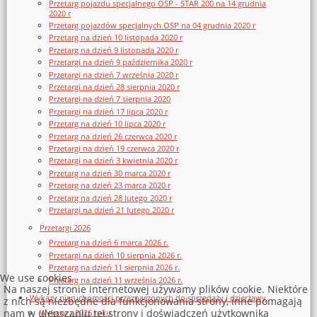
Przetarg pojazdu specjalnego OSP - STAR 200 na 14 grudnia
2020 r
Przetarg pojazdów specjalnych OSP na 04 grudnia 2020 r
Przetarg na dzień 10 listopada 2020 r
Przetarg na dzień 9 listopada 2020 r
Przetargi na dzień 9 października 2020 r
Przetargi na dzień 7 września 2020 r
Przetargi na dzień 28 sierpnia 2020 r
Przetargi na dzień 7 sierpnia 2020
Przetargi na dzień 17 lipca 2020 r
Przetarg na dzień 10 lipca 2020 r
Przetarg na dzień 26 czerwca 2020 r
Przetargi na dzień 19 czerwca 2020 r
Przetargi na dzień 3 kwietnia 2020 r
Przetarg na dzień 30 marca 2020 r
Przetarg na dzień 23 marca 2020 r
Przetarg na dzień 28 lutego 2020 r
Przetargi na dzień 21 lutego 2020 r
Przetargi 2026
Przetarg na dzień 6 marca 2026 r.
Przetargi na dzień 10 sierpnia 2026 r.
Przetarg na dzień 11 sierpnia 2026 r.
We use cookies
Przetarg na dzień 11 września 2026 r.
Na naszej stronie internetowej używamy plików cookie. Niektóre
Wykazy nieruchomości przeznaczonych do sprzedaży i dzierżawy
z nich są niezbędne dla funkcjonowania strony, inne pomagają
nam w ulepszaniu tej strony i doświadczeń użytkownika
Wykazy z 2026 roku