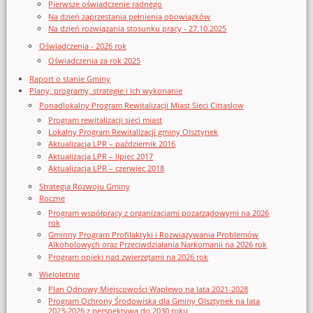
Pierwsze oświadczenie radnego
Na dzień zaprzestania pełnienia obowiązków
Na dzień rozwiązania stosunku pracy - 27.10.2025
Oświadczenia - 2026 rok
Oświadczenia za rok 2025
Raport o stanie Gminy
Plany, programy, strategie i ich wykonanie
Ponadlokalny Program Rewitalizacji Miast Sieci Cittaslow
Program rewitalizacji sieci miast
Lokalny Program Rewitalizacji gminy Olsztynek
Aktualizacja LPR – październik 2016
Aktualizacja LPR – lipiec 2017
Aktualizacja LPR – czerwiec 2018
Strategia Rozwoju Gminy
Roczne
Program współpracy z organizacjami pozarządowymi na 2026
rok
Gminny Program Profilaktyki i Rozwiązywania Problemów
Alkoholowych oraz Przeciwdziałania Narkomanii na 2026 rok
Program opieki nad zwierzętami na 2026 rok
Wieloletnie
Plan Odnowy Miejscowości Waplewo na lata 2021-2028
Program Ochrony Środowiska dla Gminy Olsztynek na lata
2023-2026 z perspektywą do 2030 roku