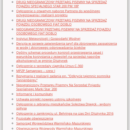
DRUGI NIEOGRANICZONY PRZETARG PISEMNY NA SPRZEDAŻ
POJAZDU SPECJALNEGO STAR 200 PM 18P
Ogłoszenie o otwartym naborze Partnera do wspólnego
przygotowania i realizacji projektu
DRUGI NIEOGRANICZONY PRZETARG PISEMNY NA SPRZEDAŻ
POJAZDU OSOBOWEGO FIAT DOBLO
NIEOGRANICZONY PRZETARG PISEMNY NA SPRZEDAŻ POJAZDU
OSOBOWEGO FIAT DOBLO
Instytut Meteorologii i Gospodarki Wodnej
Decyzja w sprawie zatwierdzenia taryf dla zbiorowego zaopatrzenia
w wodę i zbiorowego odprowadzania ścieków
Ogólny schemat procedury kontroli przestrzegania zasad i
warunków korzystania z zezwoleń na sprzedaż napojów
alkoholowych w gminie Olsztynek
Ogłoszenie o sprzedaży ciągnika Ursus C-360
MPZP Samagowo – czesc I
Rezygnacja z realizacji zadania pn. "Odkrycie tajemnic pomnika
Tannenbergu"
Nieograniczony Przetargu Pisemny Na Sprzedaż Pojazdu
Specjalnego Marki Star_200
Informacje i komunikaty
Uchwała projekt nowego ustroju szkolnego
Ogłoszenie o zebraniu mieszkańców Sołectwa Drwęck - wybory
sołtysa
Ogłoszenie o zamknięciu ul. Behringa na czas Dni Olsztynka 2016
Pozostałe obwieszczenia
Samorząd Województwa Warmińsko-Mazurskiego
Obwieszczenia Wojewody Warmińsko-Mazurskiego