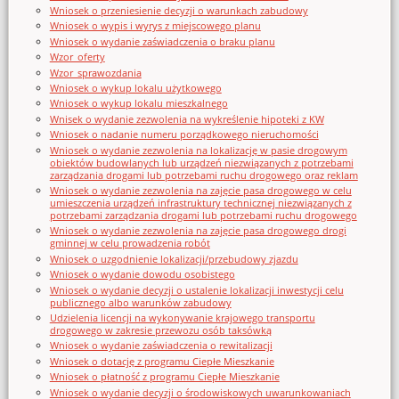
Wniosek o przeniesienie decyzji o warunkach zabudowy
Wniosek o wypis i wyrys z miejscowego planu
Wniosek o wydanie zaświadczenia o braku planu
Wzor_oferty
Wzor_sprawozdania
Wniosek o wykup lokalu użytkowego
Wniosek o wykup lokalu mieszkalnego
Wnisek o wydanie zezwolenia na wykreślenie hipoteki z KW
Wniosek o nadanie numeru porządkowego nieruchomości
Wniosek o wydanie zezwolenia na lokalizację w pasie drogowym
obiektów budowlanych lub urządzeń niezwiązanych z potrzebami
zarządzania drogami lub potrzebami ruchu drogowego oraz reklam
Wniosek o wydanie zezwolenia na zajęcie pasa drogowego w celu
umieszczenia urządzeń infrastruktury technicznej niezwiązanych z
potrzebami zarządzania drogami lub potrzebami ruchu drogowego
Wniosek o wydanie zezwolenia na zajęcie pasa drogowego drogi
gminnej w celu prowadzenia robót
Wniosek o uzgodnienie lokalizacji/przebudowy zjazdu
Wniosek o wydanie dowodu osobistego
Wniosek o wydanie decyzji o ustalenie lokalizacji inwestycji celu
publicznego albo warunków zabudowy
Udzielenia licencji na wykonywanie krajowego transportu
drogowego w zakresie przewozu osób taksówką
Wniosek o wydanie zaświadczenia o rewitalizacji
Wniosek o dotację z programu Ciepłe Mieszkanie
Wniosek o płatność z programu Ciepłe Mieszkanie
Wniosek o wydanie decyzji o środowiskowych uwarunkowaniach