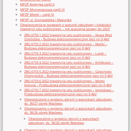
MPZP Ameryka-część II
MPZP Mrongowiusza-część VI
MPZP Mierki – część IV
MPZP ul. Grunwaldzka i Mazurska
Obwieszczenia w sprawach o warunki zabudowy i lokalizacji
inwestycji celu publicznego – rok wszczęcia sprawy do 2023
ZBG.6733.1.2022 Inwestycja celu publicznego – Nowa Wieś
Ostródzka – Budowa elektroenergetycznej sieci nn 0,4kV
ZBG.6733.2.2022 Inwestycja celu publicznego – Mańki –
Budowa elektroenergetycznej sieci nn 0,4kV
ZBG.6733.3.2022 Inwestycja celu publicznego – Lutek –
Budowa elektroenergetycznej sieci nn 0,4kV
ZBG.6733.4.2022 Inwestycja celu publicznego – Królikowo –
Budowa elektroenergetycznej sieci nn 0,4kV
ZBG.6733.5.2022 Inwestycja celu publicznego – Gąsiorowo
Olsztyneckie – Budowa elektroenergetycznej sieci nn 0,4kV
ZBG.6733.6.2022 Inwestycja celu publicznego – Mierki
kolonia – Przebudowa elektroenergetycznej sieci nn 0,4kV
ZBG.6733.7.2022 Inwestycja celu publicznego – Jemiołowo –
Przebudowa elektroenergetycznej sieci nn 0,4kV
Obwieszczenie o wydaniu decyzji o warunkach zabudowy,
dz. 36/27 obręb Waplewo
Obwieszczenie o wydaniu decyzji o warunkach zabudowy,
dz. 36/26 obręb Waplewo
Obwieszczenie o wydaniu decyzji o warunkach
zabudowy, dz. 36/26 obręb Waplewo
Obwieszczenie o wydaniu decyzji o warunkach zabudowy,