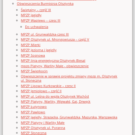
Obwieszczenia Burmistrza Olsztynka
Świętajny – część III
MPZP Jagiełły
MPZP Waplewo – czesc III
Do uchwalenia
MPZP ul. Grunwaldzka-czesc III
MPZP Olsztynek ul. Mrongowiusza – część V
MPZP Mierki
MPZP Jeziorna i Jagielly
MPZP Sosnowa
MPZP linia energetyczna Olsztynek-Biesal
mpzp Platyny, Warlity Małe - obwieszczenie
MPZP Świerkocin
Obwieszczenie w sprawie projektu zmiany mpzp m. Olsztynek
ul. Słoneczna
MPZP Lipowo Kurkowskie – czesc II
MPZP Jemiołowo – część II
MPZP ul. Leśna do węzła Olsztynek Wschód
MPZP Platyny, Warlity, Wigwałd, Gaj, Drwęck
MPZP Łutynowo
MPZP Pawłowo
MPZP Jagielly, Strazacka, Grunwaldzka, Mazurska, Warszawska
MPZP Platyny i Warlity Małe
MPZP Olsztynek ul. Poranna
MPZP Słoneczna