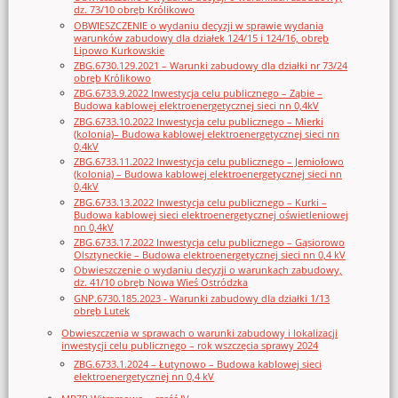
dz. 73/10 obręb Królikowo
OBWIESZCZENIE o wydaniu decyzji w sprawie wydania
warunków zabudowy dla działek 124/15 i 124/16, obręb
Lipowo Kurkowskie
ZBG.6730.129.2021 – Warunki zabudowy dla działki nr 73/24
obręb Królikowo
ZBG.6733.9.2022 Inwestycja celu publicznego – Ząbie –
Budowa kablowej elektroenergetycznej sieci nn 0,4kV
ZBG.6733.10.2022 Inwestycja celu publicznego – Mierki
(kolonia)– Budowa kablowej elektroenergetycznej sieci nn
0,4kV
ZBG.6733.11.2022 Inwestycja celu publicznego – Jemiołowo
(kolonia) – Budowa kablowej elektroenergetycznej sieci nn
0,4kV
ZBG.6733.13.2022 Inwestycja celu publicznego – Kurki –
Budowa kablowej sieci elektroenergetycznej oświetleniowej
nn 0,4kV
ZBG.6733.17.2022 Inwestycja celu publicznego – Gąsiorowo
Olsztyneckie – Budowa elektroenergetycznej sieci nn 0,4 kV
Obwieszczenie o wydaniu decyzji o warunkach zabudowy,
dz. 41/10 obręb Nowa Wieś Ostródzka
GNP.6730.185.2023 - Warunki zabudowy dla działki 1/13
obręb Lutek
Obwieszczenia w sprawach o warunki zabudowy i lokalizacji
inwestycji celu publicznego – rok wszczęcia sprawy 2024
ZBG.6733.1.2024 – Łutynowo – Budowa kablowej sieci
elektroenergetycznej nn 0,4 kV