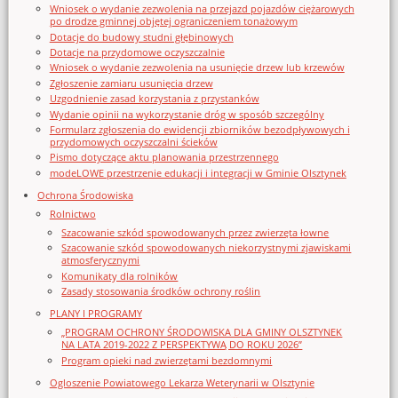
Wniosek o wydanie zezwolenia na przejazd pojazdów ciężarowych
po drodze gminnej objętej ograniczeniem tonażowym
Dotacje do budowy studni głębinowych
Dotacje na przydomowe oczyszczalnie
Wniosek o wydanie zezwolenia na usunięcie drzew lub krzewów
Zgłoszenie zamiaru usunięcia drzew
Uzgodnienie zasad korzystania z przystanków
Wydanie opinii na wykorzystanie dróg w sposób szczególny
Formularz zgłoszenia do ewidencji zbiorników bezodpływowych i
przydomowych oczyszczalni ścieków
Pismo dotyczące aktu planowania przestrzennego
modeLOWE przestrzenie edukacji i integracji w Gminie Olsztynek
Ochrona Środowiska
Rolnictwo
Szacowanie szkód spowodowanych przez zwierzęta łowne
Szacowanie szkód spowodowanych niekorzystnymi zjawiskami
atmosferycznymi
Komunikaty dla rolników
Zasady stosowania środków ochrony roślin
PLANY I PROGRAMY
„PROGRAM OCHRONY ŚRODOWISKA DLA GMINY OLSZTYNEK
NA LATA 2019-2022 Z PERSPEKTYWĄ DO ROKU 2026”
Program opieki nad zwierzętami bezdomnymi
Ogloszenie Powiatowego Lekarza Weterynarii w Olsztynie