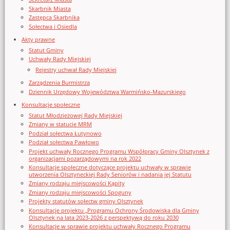
Skarbnik Miasta
Zastępca Skarbnika
Sołectwa i Osiedla
Akty prawne
Statut Gminy
Uchwały Rady Miejskiej
Rejestry uchwał Rady Miejskiej
Zarządzenia Burmistrza
Dziennik Urzędowy Województwa Warmińsko-Mazurskiego
Konsultacje społeczne
Statut Młodzieżowej Rady Miejskiej
Zmiany w statucie MRM
Podział sołectwa Łutynowo
Podział sołectwa Pawłowo
Projekt uchwały Rocznego Programu Współpracy Gminy Olsztynek z
organizacjami pozarządowymi na rok 2022
Konsultacje społeczne dotyczące projektu uchwały w sprawie
utworzenia Olsztyneckiej Rady Seniorów i nadania jej Statutu
Zmiany rodzaju miejscowości Kąpity
Zmiany rodzaju miejscowości Spoguny
Projekty statutów sołectw gminy Olsztynek
Konsultacje projektu „Programu Ochrony Środowiska dla Gminy
Olsztynek na lata 2023-2026 z perspektywą do roku 2030
Konsultacje w sprawie projektu uchwały Rocznego Programu