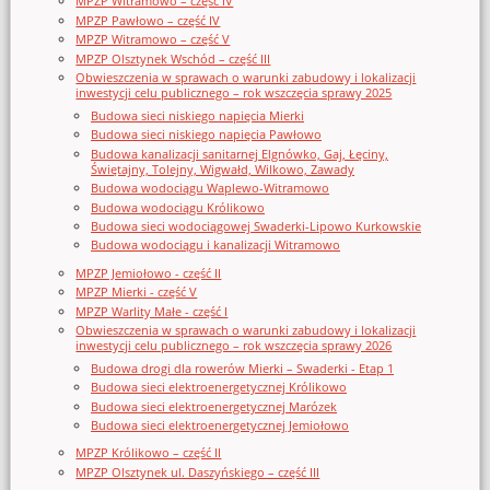
MPZP Witramowo – część IV
MPZP Pawłowo – część IV
MPZP Witramowo – część V
MPZP Olsztynek Wschód – część III
Obwieszczenia w sprawach o warunki zabudowy i lokalizacji
inwestycji celu publicznego – rok wszczęcia sprawy 2025
Budowa sieci niskiego napięcia Mierki
Budowa sieci niskiego napięcia Pawłowo
Budowa kanalizacji sanitarnej Elgnówko, Gaj, Łęciny,
Świętajny, Tolejny, Wigwałd, Wilkowo, Zawady
Budowa wodociągu Waplewo-Witramowo
Budowa wodociągu Królikowo
Budowa sieci wodociągowej Swaderki-Lipowo Kurkowskie
Budowa wodociągu i kanalizacji Witramowo
MPZP Jemiołowo - część II
MPZP Mierki - część V
MPZP Warlity Małe - część I
Obwieszczenia w sprawach o warunki zabudowy i lokalizacji
inwestycji celu publicznego – rok wszczęcia sprawy 2026
Budowa drogi dla rowerów Mierki – Swaderki - Etap 1
Budowa sieci elektroenergetycznej Królikowo
Budowa sieci elektroenergetycznej Marózek
Budowa sieci elektroenergetycznej Jemiołowo
MPZP Królikowo – część II
MPZP Olsztynek ul. Daszyńskiego – część III