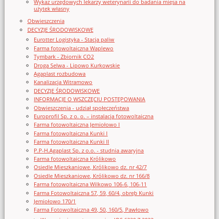
Wykaz urzędowych lekarzy weterynarii do badania mięsa na
użytek własny
Obwieszczenia
DECYZJE ŚRODOWISKOWE
Eurotter Logistyka - Stacja paliw
Farma fotowoltaiczna Waplewo
Tymbark - Zbiornik CO2
Droga Selwa - Lipowo Kurkowskie
Agaplast rozbudowa
Kanalizacja Witramowo
DECYZJE ŚRODOWISKOWE
INFORMACJE O WSZCZĘCIU POSTĘPOWANIA
Obwieszczenia - udział społeczeństwa
Europrofil Sp. z o. o. – instalacja fotowoltaiczna
Farma fotowoltaiczna Jemiołowo I
Farma fotowoltaiczna Kunki I
Farma fotowoltaiczna Kunki II
P.P-H.Agaplast Sp. z o.o. - studnia awaryjna
Farma fotowoltaiczna Królikowo
Osiedle Mieszkaniowe, Królikowo dz. nr 42/7
Osiedle Mieszkaniowe, Królikowo dz. nr 166/8
Farma fotowoltaiczna Wilkowo 106-6, 106-11
Farma Fotowoltaiczna 57, 59, 60/4, obręb Kunki
Jemiołowo 170/1
Farma Fotowoltaiczna 49, 50, 160/5, Pawłowo