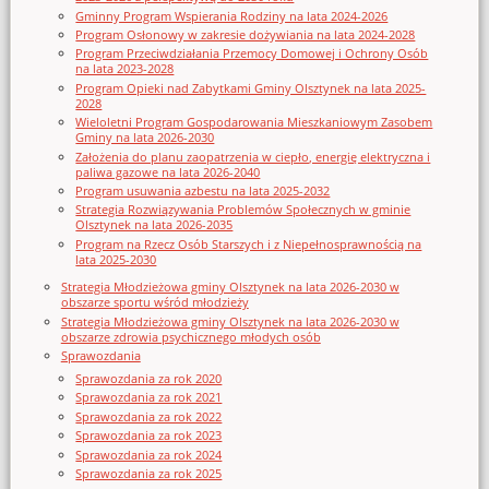
Gminny Program Wspierania Rodziny na lata 2024-2026
Program Osłonowy w zakresie dożywiania na lata 2024-2028
Program Przeciwdziałania Przemocy Domowej i Ochrony Osób
na lata 2023-2028
Program Opieki nad Zabytkami Gminy Olsztynek na lata 2025-
2028
Wieloletni Program Gospodarowania Mieszkaniowym Zasobem
Gminy na lata 2026-2030
Założenia do planu zaopatrzenia w ciepło, energię elektryczna i
paliwa gazowe na lata 2026-2040
Program usuwania azbestu na lata 2025-2032
Strategia Rozwiązywania Problemów Społecznych w gminie
Olsztynek na lata 2026-2035
Program na Rzecz Osób Starszych i z Niepełnosprawnością na
lata 2025-2030
Strategia Młodzieżowa gminy Olsztynek na lata 2026-2030 w
obszarze sportu wśród młodzieży
Strategia Młodzieżowa gminy Olsztynek na lata 2026-2030 w
obszarze zdrowia psychicznego młodych osób
Sprawozdania
Sprawozdania za rok 2020
Sprawozdania za rok 2021
Sprawozdania za rok 2022
Sprawozdania za rok 2023
Sprawozdania za rok 2024
Sprawozdania za rok 2025