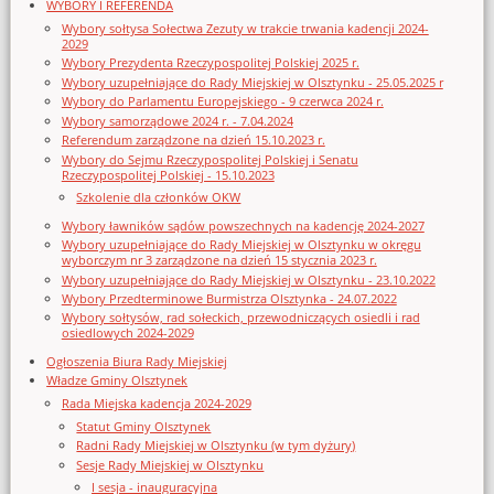
WYBORY I REFERENDA
Wybory sołtysa Sołectwa Zezuty w trakcie trwania kadencji 2024-
2029
Wybory Prezydenta Rzeczypospolitej Polskiej 2025 r.
Wybory uzupełniające do Rady Miejskiej w Olsztynku - 25.05.2025 r
Wybory do Parlamentu Europejskiego - 9 czerwca 2024 r.
Wybory samorządowe 2024 r. - 7.04.2024
Referendum zarządzone na dzień 15.10.2023 r.
Wybory do Sejmu Rzeczypospolitej Polskiej i Senatu
Rzeczypospolitej Polskiej - 15.10.2023
Szkolenie dla członków OKW
Wybory ławników sądów powszechnych na kadencję 2024-2027
Wybory uzupełniające do Rady Miejskiej w Olsztynku w okręgu
wyborczym nr 3 zarządzone na dzień 15 stycznia 2023 r.
Wybory uzupełniające do Rady Miejskiej w Olsztynku - 23.10.2022
Wybory Przedterminowe Burmistrza Olsztynka - 24.07.2022
Wybory sołtysów, rad sołeckich, przewodniczących osiedli i rad
osiedlowych 2024-2029
Ogłoszenia Biura Rady Miejskiej
Władze Gminy Olsztynek
Rada Miejska kadencja 2024-2029
Statut Gminy Olsztynek
Radni Rady Miejskiej w Olsztynku (w tym dyżury)
Sesje Rady Miejskiej w Olsztynku
I sesja - inauguracyjna