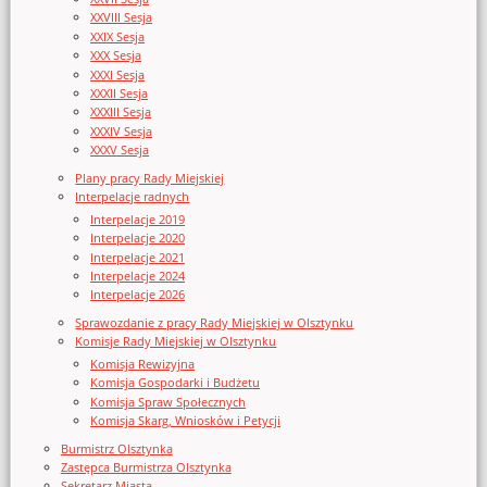
XXVIII Sesja
XXIX Sesja
XXX Sesja
XXXI Sesja
XXXII Sesja
XXXIII Sesja
XXXIV Sesja
XXXV Sesja
Plany pracy Rady Miejskiej
Interpelacje radnych
Interpelacje 2019
Interpelacje 2020
Interpelacje 2021
Interpelacje 2024
Interpelacje 2026
Sprawozdanie z pracy Rady Miejskiej w Olsztynku
Komisje Rady Miejskiej w Olsztynku
Komisja Rewizyjna
Komisja Gospodarki i Budżetu
Komisja Spraw Społecznych
Komisja Skarg, Wniosków i Petycji
Burmistrz Olsztynka
Zastępca Burmistrza Olsztynka
Sekretarz Miasta