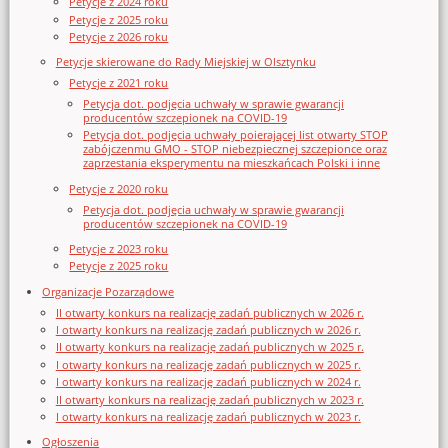
Petycje z 2024 roku
Petycje z 2025 roku
Petycje z 2026 roku
Petycje skierowane do Rady Miejskiej w Olsztynku
Petycje z 2021 roku
Petycja dot. podjęcia uchwały w sprawie gwarancji
producentów szczepionek na COVID-19
Petycja dot. podjęcia uchwały poierającej list otwarty STOP
zabójczenmu GMO - STOP niebezpiecznej szczepionce oraz
zaprzestania eksperymentu na mieszkańcach Polski i inne
Petycje z 2020 roku
Petycja dot. podjęcia uchwały w sprawie gwarancji
producentów szczepionek na COVID-19
Petycje z 2023 roku
Petycje z 2025 roku
Organizacje Pozarządowe
II otwarty konkurs na realizację zadań publicznych w 2026 r.
I otwarty konkurs na realizację zadań publicznych w 2026 r.
II otwarty konkurs na realizację zadań publicznych w 2025 r.
I otwarty konkurs na realizację zadań publicznych w 2025 r.
I otwarty konkurs na realizację zadań publicznych w 2024 r.
II otwarty konkurs na realizację zadań publicznych w 2023 r.
I otwarty konkurs na realizację zadań publicznych w 2023 r.
Ogłoszenia