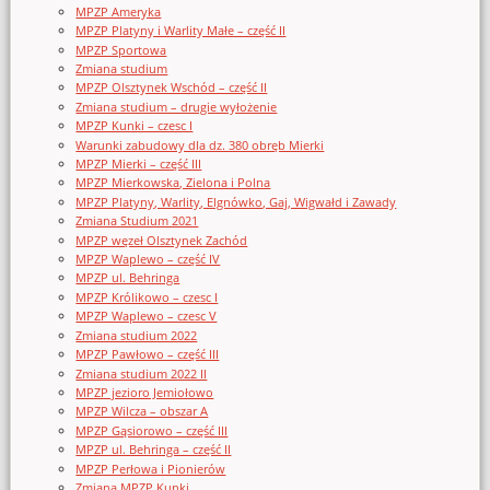
MPZP Ameryka
MPZP Platyny i Warlity Małe – część II
MPZP Sportowa
Zmiana studium
MPZP Olsztynek Wschód – część II
Zmiana studium – drugie wyłożenie
MPZP Kunki – czesc I
Warunki zabudowy dla dz. 380 obręb Mierki
MPZP Mierki – część III
MPZP Mierkowska, Zielona i Polna
MPZP Platyny, Warlity, Elgnówko, Gaj, Wigwałd i Zawady
Zmiana Studium 2021
MPZP węzeł Olsztynek Zachód
MPZP Waplewo – część IV
MPZP ul. Behringa
MPZP Królikowo – czesc I
MPZP Waplewo – czesc V
Zmiana studium 2022
MPZP Pawłowo – część III
Zmiana studium 2022 II
MPZP jezioro Jemiołowo
MPZP Wilcza – obszar A
MPZP Gąsiorowo – część III
MPZP ul. Behringa – część II
MPZP Perłowa i Pionierów
Zmiana MPZP Kunki