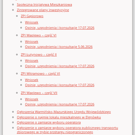
Społeczna Inicjatywa Mieszkaniowa
Zintegrowane plany inwestycyjne
ZPI Gąsiorowo
Wniosek
Opinie, uzgodnienia i konsultacje 17.07.2026
ZPI Waplewo – część VI
Wniosek
Opinie, uzgodnienia i konsultacje 5.06.2026
ZPI Łutynowo – część II
Wniosek
Opinie, uzgodnienia i konsultacje 17.07.2026
ZPI Witramowo – część VI
Wniosek
Opinie, uzgodnienia i konsultacje 17.07.2026
ZPI Waplewo – część VII
Wniosek
Opinie, uzgodnienia i konsultacje 17.07.2026
Ogłoszenia Warmińsko-Mazurskiego Urzędu Wojewódzkiego
Ogłoszenie o najmie lokalu mieszkalnego w Elgnówku
Ogłoszenie o zamiarze wyboru operatora
Ogłoszenie o zamiarze wyboru operatora publicznego transportu
zbiorowego w trybie przetargu nieograniczonego