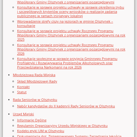
Współpracy Gminy Olsztynek z organizacjami pozarządowymi
Konsultacje w sprawie projektu uchwały w sprawie określenia trybu
i szczegółowych kryteriów oceny wniosków o realizację zadania
publicznego w ramach inicjatywy lokalnej
Wprowadzenie strefy ciszy na jeziorach w gminie Olsztynek –
konsultacje
Konsultacje w sprawie projektu uchwały Rocznego Programu
Współpracy Gminy Olsztynek z organizacjami pozarządowymi na rok
2025
Konsultacje w sprawie projektu uchwały Rocznego Programu
Współpracy Gminy Olsztynek z organizacjami pozarządowymi na rok
2026
Konsultacje społeczne w sprawie przyjęcia Gminnego Programu
Profilaktyki i Rozwiązywania Problemów Alkoholowych oraz
Przeciwdziałania Narkomanii na rok 2026
Młodzieżowa Rada Miejska
Skład Młodzieżowej Rady
Kontakt
Statut
Rada Seniorów w Olsztynku
Nabór kandydatów do II kadencji Rady Seniorów w Olsztynku
Urząd Miejski
Informacje Ogólne
Regulamin Organizacyjny Urzedu Miejskiego w Olsztynku
Kodeks etyki UM w Olsztynku
Dokumentacja dot. Zintegrowanego Systemu Zarządzania Jakością