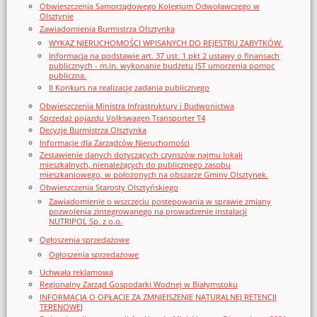
Obwieszczenia Samorządowego Kolegium Odwoławczego w
Olsztynie
Zawiadomienia Burmistrza Olsztynka
WYKAZ NIERUCHOMOŚCI WPISANYCH DO REJESTRU ZABYTKÓW.
Informacja na podstawie art. 37 ust. 1 pkt 2 ustawy o finansach
publicznych - m.in. wykonanie budżetu JST umorzenia pomoc
publiczna.
II Konkurs na realizację zadania publicznego
Obwieszczenia Ministra Infrastruktury i Budwonictwa
Sprzedaż pojazdu Volkswagen Transporter T4
Decyzje Burmistrza Olsztynka
Informacje dla Zarządców Nieruchomości
Zestawienie danych dotyczących czynszów najmu lokali
mieszkalnych, nienależących do publicznego zasobu
mieszkaniowego, w położonych na obszarze Gminy Olsztynek.
Obwieszczenia Starosty Olsztyńskiego
Zawiadomienie o wszczęciu postępowania w sprawie zmiany
pozwolenia zintegrowanego na prowadzenie instalacji
NUTRIPOL Sp. z o.o.
Ogłoszenia sprzedażowe
Ogłoszenia sprzedażowe
Uchwała reklamowa
Regionalny Zarząd Gospodarki Wodnej w Białymstoku
INFORMACJA O OPŁACIE ZA ZMNIEJSZENIE NATURALNEJ RETENCJI
TERENOWEJ