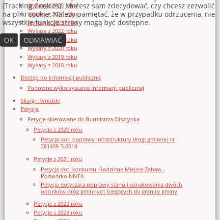
(Tracking Cookies). Możesz sam zdecydować, czy chcesz zezwolić
Wykazy z 2025 roku
na pliki cookie. Należy pamiętać, że w przypadku odrzucenia, nie
Wykazy z 2024 roku
wszystkie funkcje strony mogą być dostępne.
Wykazy z 2023 roku
Wykazy z 2022 roku
OK
ODMAWIAĆ
Wykazy z 2021 roku
Wykazy z 2020 roku
Wykazy z 2019 roku
Wykazy z 2018 roku
Dostęp do informacji publicznej
Ponowne wykorzystanie informacji publicznej
Skargi i wnioski
Petycje
Petycje skierowane do Burmistrza Olsztynka
Petycje z 2020 roku
Petycja dot. poprawy infrastruktury drogi gminnej nr
281409_5.0014
Petycje z 2021 roku
Petycja dot. konkursu: Rodzinne Miejsce Zabaw -
Podwórko NIVEA
Petycja dotycząca poprawy stanu i oznakowania dwóch
odcinków dróg gminnych biegących do granicy gminy
Petycje z 2022 roku
Petycje z 2023 roku