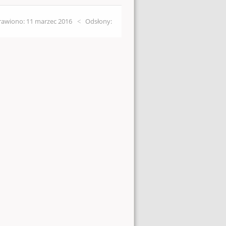
awiono: 11 marzec 2016
Odsłony: