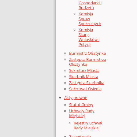
Gospodarki i
Budżetu
Komisja
Spraw
Społecznych
Komisja
Skarg,
Wniosków i
Petycji
Burmistrz Olsztynka
Zastępca Burmistrza
Olsztynka
Sekretarz Miasta
Skarbnik Miasta
Zastępca Skarbnika
Sołectwa i Osiedla
Akty prawne
Statut Gminy
Uchwały Rady
Miejskiej
Rejestry uchwał
Rady Miejskiej
Zarządzenia