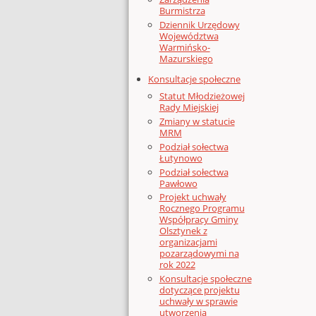
Burmistrza
Dziennik Urzędowy
Województwa
Warmińsko-
Mazurskiego
Konsultacje społeczne
Statut Młodzieżowej
Rady Miejskiej
Zmiany w statucie
MRM
Podział sołectwa
Łutynowo
Podział sołectwa
Pawłowo
Projekt uchwały
Rocznego Programu
Współpracy Gminy
Olsztynek z
organizacjami
pozarządowymi na
rok 2022
Konsultacje społeczne
dotyczące projektu
uchwały w sprawie
utworzenia