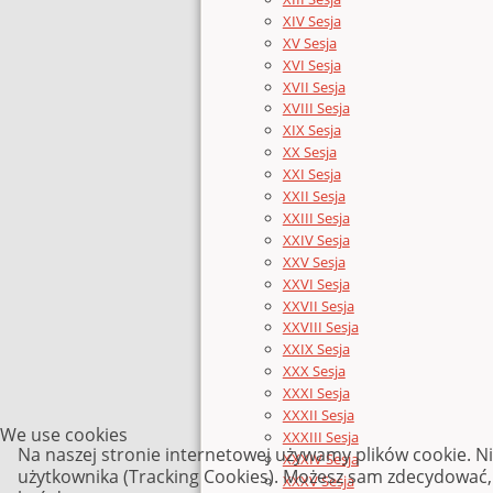
XIV Sesja
XV Sesja
XVI Sesja
XVII Sesja
XVIII Sesja
XIX Sesja
XX Sesja
XXI Sesja
XXII Sesja
XXIII Sesja
XXIV Sesja
XXV Sesja
XXVI Sesja
XXVII Sesja
XXVIII Sesja
XXIX Sesja
XXX Sesja
XXXI Sesja
XXXII Sesja
We use cookies
XXXIII Sesja
Na naszej stronie internetowej używamy plików cookie. N
XXXIV Sesja
użytkownika (Tracking Cookies). Możesz sam zdecydować, c
XXXV Sesja