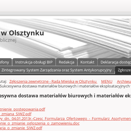
S
 w Olsztynku
blicznej
efony
Instrukcja obsługi BIP
Redakcja
Kontakt
Deklaracja dostę
Zintegrowany System Zarządzania oraz System Antykorupcyjny
Zgłosze
a)
zawartości
tutaj:
Zgłoszenia zewnętrzne - Rada Miejska w Olsztynku
MENU
Archiw
Sukcesywna dostawa materiałów biurowych i materiałów eksploatacyjnych w
esywna dostawa materiałów biurowych i materiałów eks
znienie_postepowania.pdf
a_zmiana_SIWZ.pdf
wy_dn._04.01.2013r.-Czesc_Formularza_Ofertowego_-_Formularz_Asortym
enie_o_zmianie_ogloszenia_o_zamowieniu.doc
acja_o_zmianie_SIWZ.pdf