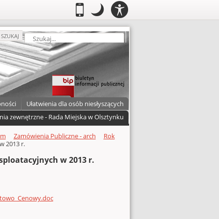
PANEL
.
Przełącz do wersji mobilnej
.
Tryb nocny: Ten tryb ustawia niski
.
Mobilny
Tryb
DOSTĘPNOŚCI
nocny
zukaj
SZUKAJ
pności
Ułatwienia dla osób niesłyszących
nia zewnętrzne - Rada Miejska w Olsztynku
um
Zamówienia Publiczne - arch
Rok
 2013 r.
ploatacyjnych w 2013 r.
entowo_Cenowy.doc