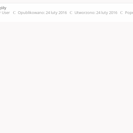
góły
r User
Opublikowano: 24 luty 2016
Utworzono: 24 luty 2016
Popr