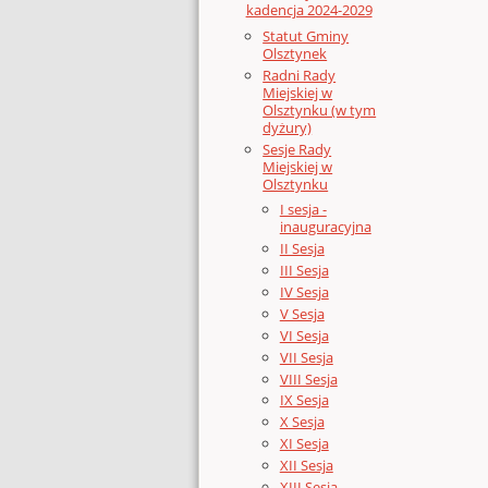
kadencja 2024-2029
Statut Gminy
Olsztynek
Radni Rady
Miejskiej w
Olsztynku (w tym
dyżury)
Sesje Rady
Miejskiej w
Olsztynku
I sesja -
inauguracyjna
II Sesja
III Sesja
IV Sesja
V Sesja
VI Sesja
VII Sesja
VIII Sesja
IX Sesja
X Sesja
XI Sesja
XII Sesja
XIII Sesja