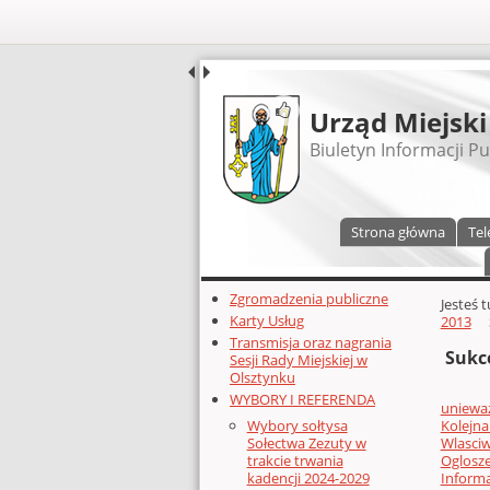
UDOSTĘPNIJ
Urząd Miejski
Biuletyn Informacji Pu
Menu główne
Strona główna
Tel
Dodatkowe zasoby (lewa kolumn
Zgromadzenia publiczne
Głównej 
Jesteś 
Karty Usług
2013
Transmisja oraz nagrania
Sukc
Sesji Rady Miejskiej w
Olsztynku
WYBORY I REFERENDA
uniewa
Kolejn
Wybory sołtysa
Wlasci
Sołectwa Zezuty w
Oglosz
trakcie trwania
Inform
kadencji 2024-2029