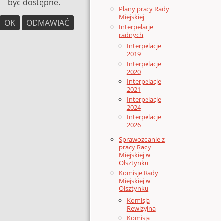
być dostępne.
Plany pracy Rady
Miejskiej
OK
ODMAWIAĆ
Interpelacje
radnych
Interpelacje
2019
Interpelacje
2020
Interpelacje
2021
Interpelacje
2024
Interpelacje
2026
Sprawozdanie z
pracy Rady
Miejskiej w
Olsztynku
Komisje Rady
Miejskiej w
Olsztynku
Komisja
Rewizyjna
Komisja