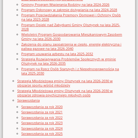
Gminny Program Wspierania Rodziny na lata 2024-2026
Program Osłonowy w zakresie dożywiania na lata 2024-2028
Program Przeciwdziałania Przemocy Domowej i Ochrony Osób
na lata 2023-2028
Program Opieki nad Zabytkami Gminy Olsztynek na lata 2025-
2028
Wieloletni Program Gospodarowania Mieszkaniowym Zasobem
Gminy na lata 2026-2030
Założenia do planu zaopatrzenia w ciepło, energię elektryczna i
paliwa gazowe na lata 2026-2040
Program usuwania azbestu na lata 2025-2032
Strategia Rozwiązywania Problemów Społecznych w gminie
Olsztynek na lata 2026-2035
Program na Rzecz Osób Starszych i z Niepełnosprawnością na
lata 2025-2030
Strategia Młodzieżowa gminy Olsztynek na lata 2026-2030 w
obszarze sportu wśród młodzieży
Strategia Młodzieżowa gminy Olsztynek na lata 2026-2030 w
obszarze zdrowia psychicznego młodych osób
Sprawozdania
Sprawozdania za rok 2020
Sprawozdania za rok 2021
Sprawozdania za rok 2022
Sprawozdania za rok 2023
Sprawozdania za rok 2024
Sprawozdania za rok 2025