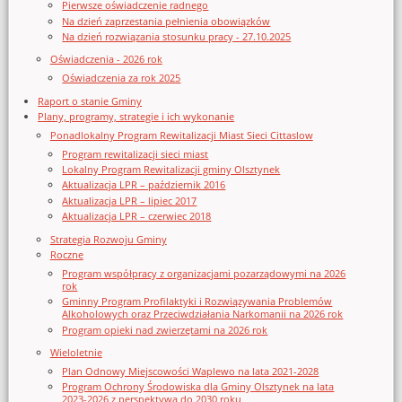
Pierwsze oświadczenie radnego
Na dzień zaprzestania pełnienia obowiązków
Na dzień rozwiązania stosunku pracy - 27.10.2025
Oświadczenia - 2026 rok
Oświadczenia za rok 2025
Raport o stanie Gminy
Plany, programy, strategie i ich wykonanie
Ponadlokalny Program Rewitalizacji Miast Sieci Cittaslow
Program rewitalizacji sieci miast
Lokalny Program Rewitalizacji gminy Olsztynek
Aktualizacja LPR – październik 2016
Aktualizacja LPR – lipiec 2017
Aktualizacja LPR – czerwiec 2018
Strategia Rozwoju Gminy
Roczne
Program współpracy z organizacjami pozarządowymi na 2026
rok
Gminny Program Profilaktyki i Rozwiązywania Problemów
Alkoholowych oraz Przeciwdziałania Narkomanii na 2026 rok
Program opieki nad zwierzętami na 2026 rok
Wieloletnie
Plan Odnowy Miejscowości Waplewo na lata 2021-2028
Program Ochrony Środowiska dla Gminy Olsztynek na lata
2023-2026 z perspektywą do 2030 roku