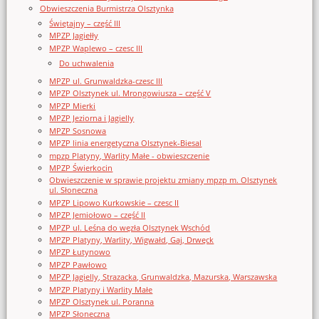
Obwieszczenia Burmistrza Olsztynka
Świętajny – część III
MPZP Jagiełły
MPZP Waplewo – czesc III
Do uchwalenia
MPZP ul. Grunwaldzka-czesc III
MPZP Olsztynek ul. Mrongowiusza – część V
MPZP Mierki
MPZP Jeziorna i Jagielly
MPZP Sosnowa
MPZP linia energetyczna Olsztynek-Biesal
mpzp Platyny, Warlity Małe - obwieszczenie
MPZP Świerkocin
Obwieszczenie w sprawie projektu zmiany mpzp m. Olsztynek
ul. Słoneczna
MPZP Lipowo Kurkowskie – czesc II
MPZP Jemiołowo – część II
MPZP ul. Leśna do węzła Olsztynek Wschód
MPZP Platyny, Warlity, Wigwałd, Gaj, Drwęck
MPZP Łutynowo
MPZP Pawłowo
MPZP Jagielly, Strazacka, Grunwaldzka, Mazurska, Warszawska
MPZP Platyny i Warlity Małe
MPZP Olsztynek ul. Poranna
MPZP Słoneczna