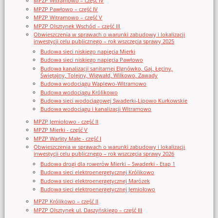
MPZP Witramowo – część IV
MPZP Pawłowo – część IV
MPZP Witramowo – część V
MPZP Olsztynek Wschód – część III
Obwieszczenia w sprawach o warunki zabudowy i lokalizacji
inwestycji celu publicznego – rok wszczęcia sprawy 2025
Budowa sieci niskiego napięcia Mierki
Budowa sieci niskiego napięcia Pawłowo
Budowa kanalizacji sanitarnej Elgnówko, Gaj, Łęciny,
Świętajny, Tolejny, Wigwałd, Wilkowo, Zawady
Budowa wodociągu Waplewo-Witramowo
Budowa wodociągu Królikowo
Budowa sieci wodociągowej Swaderki-Lipowo Kurkowskie
Budowa wodociągu i kanalizacji Witramowo
MPZP Jemiołowo - część II
MPZP Mierki - część V
MPZP Warlity Małe - część I
Obwieszczenia w sprawach o warunki zabudowy i lokalizacji
inwestycji celu publicznego – rok wszczęcia sprawy 2026
Budowa drogi dla rowerów Mierki – Swaderki - Etap 1
Budowa sieci elektroenergetycznej Królikowo
Budowa sieci elektroenergetycznej Marózek
Budowa sieci elektroenergetycznej Jemiołowo
MPZP Królikowo – część II
MPZP Olsztynek ul. Daszyńskiego – część III