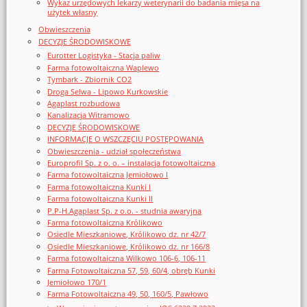
Wykaz urzędowych lekarzy weterynarii do badania mięsa na
użytek własny
Obwieszczenia
DECYZJE ŚRODOWISKOWE
Eurotter Logistyka - Stacja paliw
Farma fotowoltaiczna Waplewo
Tymbark - Zbiornik CO2
Droga Selwa - Lipowo Kurkowskie
Agaplast rozbudowa
Kanalizacja Witramowo
DECYZJE ŚRODOWISKOWE
INFORMACJE O WSZCZĘCIU POSTĘPOWANIA
Obwieszczenia - udział społeczeństwa
Europrofil Sp. z o. o. – instalacja fotowoltaiczna
Farma fotowoltaiczna Jemiołowo I
Farma fotowoltaiczna Kunki I
Farma fotowoltaiczna Kunki II
P.P-H.Agaplast Sp. z o.o. - studnia awaryjna
Farma fotowoltaiczna Królikowo
Osiedle Mieszkaniowe, Królikowo dz. nr 42/7
Osiedle Mieszkaniowe, Królikowo dz. nr 166/8
Farma fotowoltaiczna Wilkowo 106-6, 106-11
Farma Fotowoltaiczna 57, 59, 60/4, obręb Kunki
Jemiołowo 170/1
Farma Fotowoltaiczna 49, 50, 160/5, Pawłowo