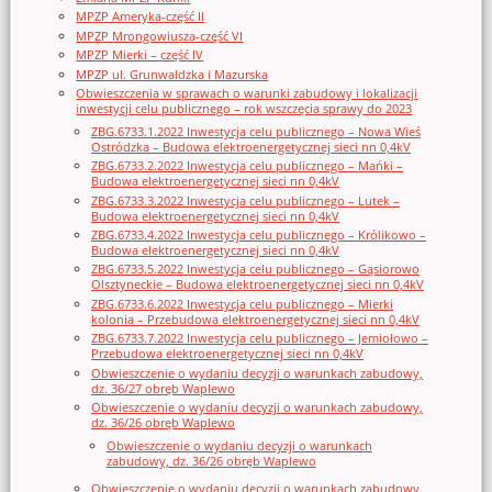
MPZP Ameryka-część II
MPZP Mrongowiusza-część VI
MPZP Mierki – część IV
MPZP ul. Grunwaldzka i Mazurska
Obwieszczenia w sprawach o warunki zabudowy i lokalizacji
inwestycji celu publicznego – rok wszczęcia sprawy do 2023
ZBG.6733.1.2022 Inwestycja celu publicznego – Nowa Wieś
Ostródzka – Budowa elektroenergetycznej sieci nn 0,4kV
ZBG.6733.2.2022 Inwestycja celu publicznego – Mańki –
Budowa elektroenergetycznej sieci nn 0,4kV
ZBG.6733.3.2022 Inwestycja celu publicznego – Lutek –
Budowa elektroenergetycznej sieci nn 0,4kV
ZBG.6733.4.2022 Inwestycja celu publicznego – Królikowo –
Budowa elektroenergetycznej sieci nn 0,4kV
ZBG.6733.5.2022 Inwestycja celu publicznego – Gąsiorowo
Olsztyneckie – Budowa elektroenergetycznej sieci nn 0,4kV
ZBG.6733.6.2022 Inwestycja celu publicznego – Mierki
kolonia – Przebudowa elektroenergetycznej sieci nn 0,4kV
ZBG.6733.7.2022 Inwestycja celu publicznego – Jemiołowo –
Przebudowa elektroenergetycznej sieci nn 0,4kV
Obwieszczenie o wydaniu decyzji o warunkach zabudowy,
dz. 36/27 obręb Waplewo
Obwieszczenie o wydaniu decyzji o warunkach zabudowy,
dz. 36/26 obręb Waplewo
Obwieszczenie o wydaniu decyzji o warunkach
zabudowy, dz. 36/26 obręb Waplewo
Obwieszczenie o wydaniu decyzji o warunkach zabudowy,