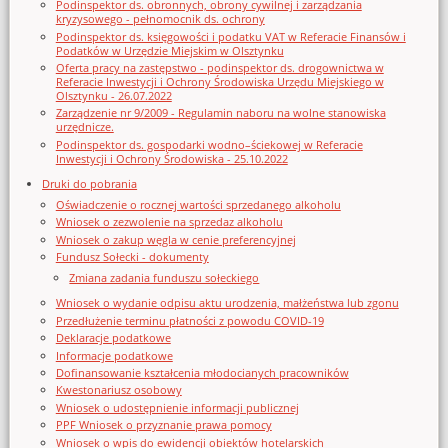
Podinspektor ds. obronnych, obrony cywilnej i zarządzania
kryzysowego - pełnomocnik ds. ochrony
Podinspektor ds. księgowości i podatku VAT w Referacie Finansów i
Podatków w Urzędzie Miejskim w Olsztynku
Oferta pracy na zastępstwo - podinspektor ds. drogownictwa w
Referacie Inwestycji i Ochrony Środowiska Urzędu Miejskiego w
Olsztynku - 26.07.2022
Zarządzenie nr 9/2009 - Regulamin naboru na wolne stanowiska
urzędnicze.
Podinspektor ds. gospodarki wodno–ściekowej w Referacie
Inwestycji i Ochrony Środowiska - 25.10.2022
Druki do pobrania
Oświadczenie o rocznej wartości sprzedanego alkoholu
Wniosek o zezwolenie na sprzedaz alkoholu
Wniosek o zakup węgla w cenie preferencyjnej
Fundusz Sołecki - dokumenty
Zmiana zadania funduszu sołeckiego
Wniosek o wydanie odpisu aktu urodzenia, małżeństwa lub zgonu
Przedłużenie terminu płatności z powodu COVID-19
Deklaracje podatkowe
Informacje podatkowe
Dofinansowanie kształcenia młodocianych pracowników
Kwestonariusz osobowy
Wniosek o udostępnienie informacji publicznej
PPF Wniosek o przyznanie prawa pomocy
Wniosek o wpis do ewidencji obiektów hotelarskich