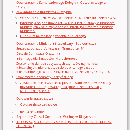
Obwieszczenia Samorządowego Kolegium Odwoławczego w
Olsztynie
Zawiadomienia Burmistrza Olsztynka
WYKAZ NIERUCHOMOŚCI WPISANYCH DO REJESTRU ZABYTKÓW.
Informacja na podstawie art. 37 ust. 1 pkt 2 ustawy o finansach
publicznych - m.in. wykonanie budżetu JST umorzenia pomoc
publiczna.
II Konkurs na realizację zadania publicznego
Obwieszczenia Ministra Infrastruktury i Budwonictwa
Sprzedaż pojazdu Volkswagen Transporter T4
Decyzje Burmistrza Olsztynka
Informacje dla Zarządców Nieruchomości
Zestawienie danych dotyczących czynszów najmu lokali
mieszkalnych, nienależących do publicznego zasobu
mieszkaniowego, w położonych na obszarze Gminy Olsztynek.
Obwieszczenia Starosty Olsztyńskiego
Zawiadomienie o wszczęciu postępowania w sprawie zmiany
pozwolenia zintegrowanego na prowadzenie instalacji
NUTRIPOL Sp. z o.o.
Ogłoszenia sprzedażowe
Ogłoszenia sprzedażowe
Uchwała reklamowa
Regionalny Zarząd Gospodarki Wodnej w Białymstoku
INFORMACJA O OPŁACIE ZA ZMNIEJSZENIE NATURALNEJ RETENCJI
TERENOWEJ