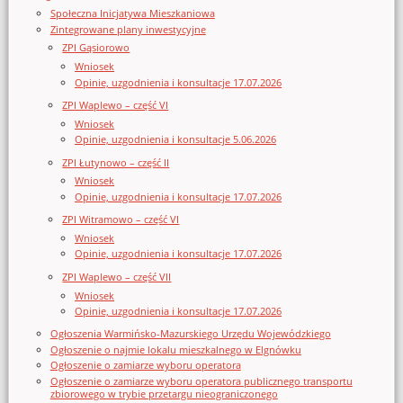
Społeczna Inicjatywa Mieszkaniowa
Zintegrowane plany inwestycyjne
ZPI Gąsiorowo
Wniosek
Opinie, uzgodnienia i konsultacje 17.07.2026
ZPI Waplewo – część VI
Wniosek
Opinie, uzgodnienia i konsultacje 5.06.2026
ZPI Łutynowo – część II
Wniosek
Opinie, uzgodnienia i konsultacje 17.07.2026
ZPI Witramowo – część VI
Wniosek
Opinie, uzgodnienia i konsultacje 17.07.2026
ZPI Waplewo – część VII
Wniosek
Opinie, uzgodnienia i konsultacje 17.07.2026
Ogłoszenia Warmińsko-Mazurskiego Urzędu Wojewódzkiego
Ogłoszenie o najmie lokalu mieszkalnego w Elgnówku
Ogłoszenie o zamiarze wyboru operatora
Ogłoszenie o zamiarze wyboru operatora publicznego transportu
zbiorowego w trybie przetargu nieograniczonego