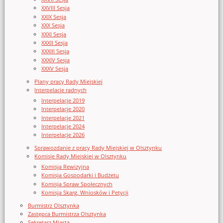
XXVIII Sesja
XXIX Sesja
XXX Sesja
XXXI Sesja
XXXII Sesja
XXXIII Sesja
XXXIV Sesja
XXXV Sesja
Plany pracy Rady Miejskiej
Interpelacje radnych
Interpelacje 2019
Interpelacje 2020
Interpelacje 2021
Interpelacje 2024
Interpelacje 2026
Sprawozdanie z pracy Rady Miejskiej w Olsztynku
Komisje Rady Miejskiej w Olsztynku
Komisja Rewizyjna
Komisja Gospodarki i Budżetu
Komisja Spraw Społecznych
Komisja Skarg, Wniosków i Petycji
Burmistrz Olsztynka
Zastępca Burmistrza Olsztynka
Sekretarz Miasta