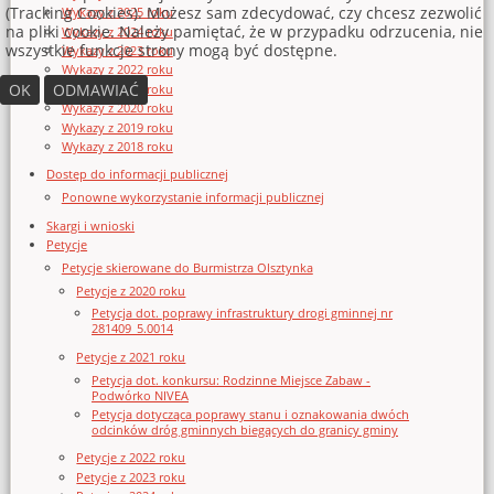
(Tracking Cookies). Możesz sam zdecydować, czy chcesz zezwolić
Wykazy z 2025 roku
na pliki cookie. Należy pamiętać, że w przypadku odrzucenia, nie
Wykazy z 2024 roku
wszystkie funkcje strony mogą być dostępne.
Wykazy z 2023 roku
Wykazy z 2022 roku
OK
ODMAWIAĆ
Wykazy z 2021 roku
Wykazy z 2020 roku
Wykazy z 2019 roku
Wykazy z 2018 roku
Dostęp do informacji publicznej
Ponowne wykorzystanie informacji publicznej
Skargi i wnioski
Petycje
Petycje skierowane do Burmistrza Olsztynka
Petycje z 2020 roku
Petycja dot. poprawy infrastruktury drogi gminnej nr
281409_5.0014
Petycje z 2021 roku
Petycja dot. konkursu: Rodzinne Miejsce Zabaw -
Podwórko NIVEA
Petycja dotycząca poprawy stanu i oznakowania dwóch
odcinków dróg gminnych biegących do granicy gminy
Petycje z 2022 roku
Petycje z 2023 roku