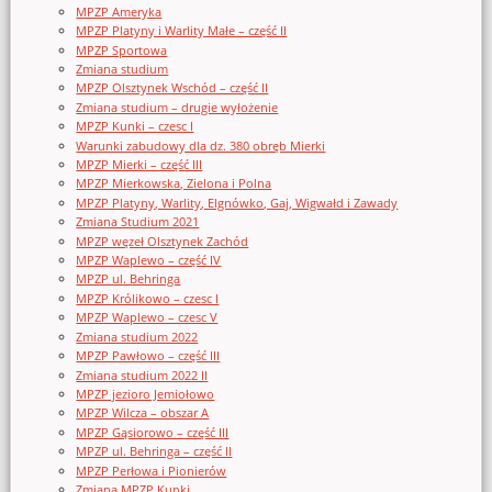
MPZP Ameryka
MPZP Platyny i Warlity Małe – część II
MPZP Sportowa
Zmiana studium
MPZP Olsztynek Wschód – część II
Zmiana studium – drugie wyłożenie
MPZP Kunki – czesc I
Warunki zabudowy dla dz. 380 obręb Mierki
MPZP Mierki – część III
MPZP Mierkowska, Zielona i Polna
MPZP Platyny, Warlity, Elgnówko, Gaj, Wigwałd i Zawady
Zmiana Studium 2021
MPZP węzeł Olsztynek Zachód
MPZP Waplewo – część IV
MPZP ul. Behringa
MPZP Królikowo – czesc I
MPZP Waplewo – czesc V
Zmiana studium 2022
MPZP Pawłowo – część III
Zmiana studium 2022 II
MPZP jezioro Jemiołowo
MPZP Wilcza – obszar A
MPZP Gąsiorowo – część III
MPZP ul. Behringa – część II
MPZP Perłowa i Pionierów
Zmiana MPZP Kunki