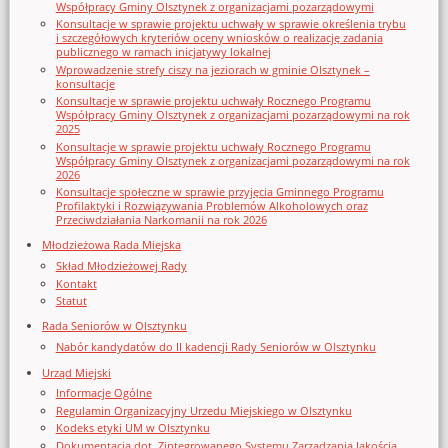
Współpracy Gminy Olsztynek z organizacjami pozarządowymi
Konsultacje w sprawie projektu uchwały w sprawie określenia trybu
i szczegółowych kryteriów oceny wniosków o realizację zadania
publicznego w ramach inicjatywy lokalnej
Wprowadzenie strefy ciszy na jeziorach w gminie Olsztynek –
konsultacje
Konsultacje w sprawie projektu uchwały Rocznego Programu
Współpracy Gminy Olsztynek z organizacjami pozarządowymi na rok
2025
Konsultacje w sprawie projektu uchwały Rocznego Programu
Współpracy Gminy Olsztynek z organizacjami pozarządowymi na rok
2026
Konsultacje społeczne w sprawie przyjęcia Gminnego Programu
Profilaktyki i Rozwiązywania Problemów Alkoholowych oraz
Przeciwdziałania Narkomanii na rok 2026
Młodzieżowa Rada Miejska
Skład Młodzieżowej Rady
Kontakt
Statut
Rada Seniorów w Olsztynku
Nabór kandydatów do II kadencji Rady Seniorów w Olsztynku
Urząd Miejski
Informacje Ogólne
Regulamin Organizacyjny Urzedu Miejskiego w Olsztynku
Kodeks etyki UM w Olsztynku
Dokumentacja dot. Zintegrowanego Systemu Zarządzania Jakością