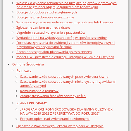
Wniosek o wydanie zezwolenia na przejazd pojazdów ciężarowych
po drodze gminnej objętej ograniczeniem tonażowym
Dotacje do budowy studni głębinowych
Dotacje na przydomowe oczyszczalnie
Wniosek o wydanie zezwolenia na usunięcie drzew lub krzewów
Zgłoszenie zamiaru usunięcia drzew
Uzgodnienie zasad korzystania z przystanków
Wydanie opinii na wykorzystanie dróg w sposób szczególny
Formularz zgłoszenia do ewidencji zbiorników bezodpływowych i
przydomowych oczyszczalni ścieków
Pismo dotyczące aktu planowania przestrzennego
modeLOWE przestrzenie edukacji i integracji w Gminie Olsztynek
Ochrona Środowiska
Rolnictwo
Szacowanie szkód spowodowanych przez zwierzęta łowne
Szacowanie szkód spowodowanych niekorzystnymi zjawiskami
atmosferycznymi
Komunikaty dla rolników
Zasady stosowania środków ochrony roślin
PLANY I PROGRAMY
„PROGRAM OCHRONY ŚRODOWISKA DLA GMINY OLSZTYNEK
NA LATA 2019-2022 Z PERSPEKTYWĄ DO ROKU 2026”
Program opieki nad zwierzętami bezdomnymi
Ogloszenie Powiatowego Lekarza Weterynarii w Olsztynie