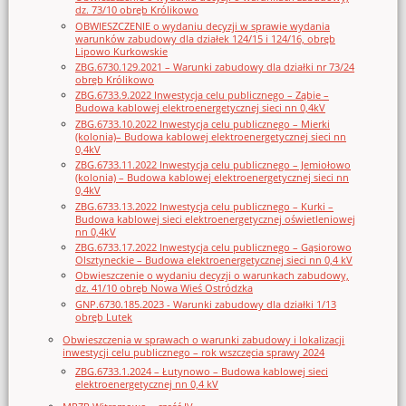
dz. 73/10 obręb Królikowo
OBWIESZCZENIE o wydaniu decyzji w sprawie wydania
warunków zabudowy dla działek 124/15 i 124/16, obręb
Lipowo Kurkowskie
ZBG.6730.129.2021 – Warunki zabudowy dla działki nr 73/24
obręb Królikowo
ZBG.6733.9.2022 Inwestycja celu publicznego – Ząbie –
Budowa kablowej elektroenergetycznej sieci nn 0,4kV
ZBG.6733.10.2022 Inwestycja celu publicznego – Mierki
(kolonia)– Budowa kablowej elektroenergetycznej sieci nn
0,4kV
ZBG.6733.11.2022 Inwestycja celu publicznego – Jemiołowo
(kolonia) – Budowa kablowej elektroenergetycznej sieci nn
0,4kV
ZBG.6733.13.2022 Inwestycja celu publicznego – Kurki –
Budowa kablowej sieci elektroenergetycznej oświetleniowej
nn 0,4kV
ZBG.6733.17.2022 Inwestycja celu publicznego – Gąsiorowo
Olsztyneckie – Budowa elektroenergetycznej sieci nn 0,4 kV
Obwieszczenie o wydaniu decyzji o warunkach zabudowy,
dz. 41/10 obręb Nowa Wieś Ostródzka
GNP.6730.185.2023 - Warunki zabudowy dla działki 1/13
obręb Lutek
Obwieszczenia w sprawach o warunki zabudowy i lokalizacji
inwestycji celu publicznego – rok wszczęcia sprawy 2024
ZBG.6733.1.2024 – Łutynowo – Budowa kablowej sieci
elektroenergetycznej nn 0,4 kV