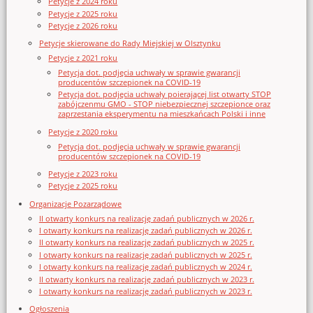
Petycje z 2024 roku
Petycje z 2025 roku
Petycje z 2026 roku
Petycje skierowane do Rady Miejskiej w Olsztynku
Petycje z 2021 roku
Petycja dot. podjęcia uchwały w sprawie gwarancji
producentów szczepionek na COVID-19
Petycja dot. podjęcia uchwały poierającej list otwarty STOP
zabójczenmu GMO - STOP niebezpiecznej szczepionce oraz
zaprzestania eksperymentu na mieszkańcach Polski i inne
Petycje z 2020 roku
Petycja dot. podjęcia uchwały w sprawie gwarancji
producentów szczepionek na COVID-19
Petycje z 2023 roku
Petycje z 2025 roku
Organizacje Pozarządowe
II otwarty konkurs na realizację zadań publicznych w 2026 r.
I otwarty konkurs na realizację zadań publicznych w 2026 r.
II otwarty konkurs na realizację zadań publicznych w 2025 r.
I otwarty konkurs na realizację zadań publicznych w 2025 r.
I otwarty konkurs na realizację zadań publicznych w 2024 r.
II otwarty konkurs na realizację zadań publicznych w 2023 r.
I otwarty konkurs na realizację zadań publicznych w 2023 r.
Ogłoszenia