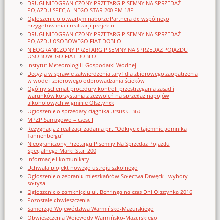
DRUGI NIEOGRANICZONY PRZETARG PISEMNY NA SPRZEDAŻ
POJAZDU SPECJALNEGO STAR 200 PM 18P
Ogłoszenie o otwartym naborze Partnera do wspólnego
przygotowania i realizacji projektu
DRUGI NIEOGRANICZONY PRZETARG PISEMNY NA SPRZEDAŻ
POJAZDU OSOBOWEGO FIAT DOBLO
NIEOGRANICZONY PRZETARG PISEMNY NA SPRZEDAŻ POJAZDU
OSOBOWEGO FIAT DOBLO
Instytut Meteorologii i Gospodarki Wodnej
Decyzja w sprawie zatwierdzenia taryf dla zbiorowego zaopatrzenia
w wodę i zbiorowego odprowadzania ścieków
Ogólny schemat procedury kontroli przestrzegania zasad i
warunków korzystania z zezwoleń na sprzedaż napojów
alkoholowych w gminie Olsztynek
Ogłoszenie o sprzedaży ciągnika Ursus C-360
MPZP Samagowo – czesc I
Rezygnacja z realizacji zadania pn. "Odkrycie tajemnic pomnika
Tannenbergu"
Nieograniczony Przetargu Pisemny Na Sprzedaż Pojazdu
Specjalnego Marki Star_200
Informacje i komunikaty
Uchwała projekt nowego ustroju szkolnego
Ogłoszenie o zebraniu mieszkańców Sołectwa Drwęck - wybory
sołtysa
Ogłoszenie o zamknięciu ul. Behringa na czas Dni Olsztynka 2016
Pozostałe obwieszczenia
Samorząd Województwa Warmińsko-Mazurskiego
Obwieszczenia Wojewody Warmińsko-Mazurskiego