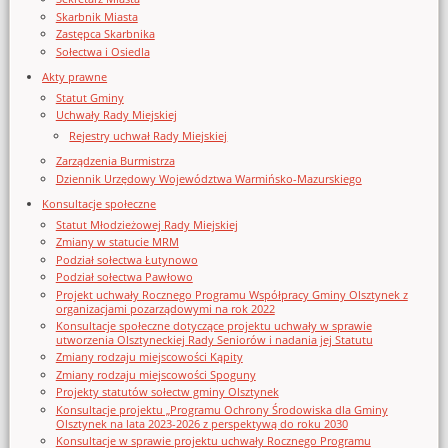
Skarbnik Miasta
Zastępca Skarbnika
Sołectwa i Osiedla
Akty prawne
Statut Gminy
Uchwały Rady Miejskiej
Rejestry uchwał Rady Miejskiej
Zarządzenia Burmistrza
Dziennik Urzędowy Województwa Warmińsko-Mazurskiego
Konsultacje społeczne
Statut Młodzieżowej Rady Miejskiej
Zmiany w statucie MRM
Podział sołectwa Łutynowo
Podział sołectwa Pawłowo
Projekt uchwały Rocznego Programu Współpracy Gminy Olsztynek z
organizacjami pozarządowymi na rok 2022
Konsultacje społeczne dotyczące projektu uchwały w sprawie
utworzenia Olsztyneckiej Rady Seniorów i nadania jej Statutu
Zmiany rodzaju miejscowości Kąpity
Zmiany rodzaju miejscowości Spoguny
Projekty statutów sołectw gminy Olsztynek
Konsultacje projektu „Programu Ochrony Środowiska dla Gminy
Olsztynek na lata 2023-2026 z perspektywą do roku 2030
Konsultacje w sprawie projektu uchwały Rocznego Programu