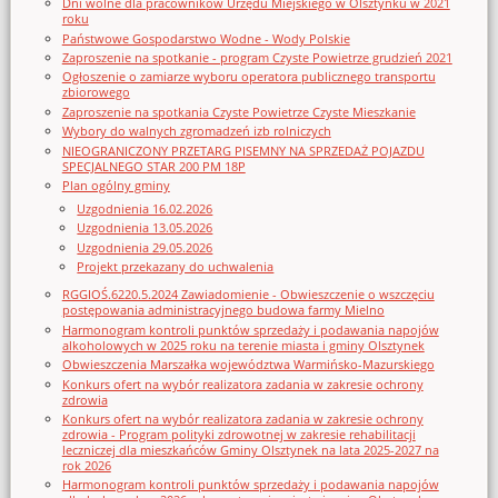
Dni wolne dla pracowników Urzędu Miejskiego w Olsztynku w 2021
roku
Państwowe Gospodarstwo Wodne - Wody Polskie
Zaproszenie na spotkanie - program Czyste Powietrze grudzień 2021
Ogłoszenie o zamiarze wyboru operatora publicznego transportu
zbiorowego
Zaproszenie na spotkania Czyste Powietrze Czyste Mieszkanie
Wybory do walnych zgromadzeń izb rolniczych
NIEOGRANICZONY PRZETARG PISEMNY NA SPRZEDAŻ POJAZDU
SPECJALNEGO STAR 200 PM 18P
Plan ogólny gminy
Uzgodnienia 16.02.2026
Uzgodnienia 13.05.2026
Uzgodnienia 29.05.2026
Projekt przekazany do uchwalenia
RGGIOŚ.6220.5.2024 Zawiadomienie - Obwieszczenie o wszczęciu
postępowania administracyjnego budowa farmy Mielno
Harmonogram kontroli punktów sprzedaży i podawania napojów
alkoholowych w 2025 roku na terenie miasta i gminy Olsztynek
Obwieszczenia Marszałka województwa Warmińsko-Mazurskiego
Konkurs ofert na wybór realizatora zadania w zakresie ochrony
zdrowia
Konkurs ofert na wybór realizatora zadania w zakresie ochrony
zdrowia - Program polityki zdrowotnej w zakresie rehabilitacji
leczniczej dla mieszkańców Gminy Olsztynek na lata 2025-2027 na
rok 2026
Harmonogram kontroli punktów sprzedaży i podawania napojów