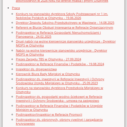
alkoholowych w 2026 roku na terenie miasta i gminy Olsztynek
Praca
Konkurs na stanowisko dyrektora Szkoły Podstawowej nr 1 im.
Noblistów Polskich w Olsztynku - 19.06.2026
Dyrektor Zespołu Szkolno-Przedszkolnego w Waplewie - 14.08.2025
Referent w Biurze Obsługi Interesanta w Referacie Organizacyjnym
Podinspektor w Referacie Gospodarki Nieruchomościami i
Planowania - 24.02.2025
Drugi nabór na wolne kierownicze stanowisko urzędnicze - Dyrektor
MOPS w Olsztynku
Nabór na wolne kierownicze stanowisko urzędnicze - Dyrektor
MOPS w Olsztynku
Prezes Zarządu TBS w Olsztynku - 27.09.2024
Podinspektor w Referacie Finansów i Podatków - 19.08.2024
Inspektor ds. drogownictwa
Kierownik Biura Rady Miejskiej w Olsztynku
Podinspektor ds. inwestycji w Referacie Inwestycji i Ochrony
Środowiska Urzędu Miejskiego w Olsztynku - 25.09.2023
Konkurs na stanowisko dyrektora Przedszkola Miejskiego w
Olsztynku
Podinspektor ds. gospodarki wodno-ściekowej w Referacie
Inwestycji i Ochrony Środowiska - umowa na zastępstwo
Podinspektor w Referacie Finansów i Podatków w Urzędzie
Miejskim w Olsztynku
Podinspektor/inspektor w Referacie Promocji
Podinspektor ds. obronnych, obrony cywilnej i zarządzania
kryzysowego