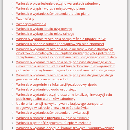
Wniosek o przeniesienie decyzji o warunkach zabudowy
Wniosek o wypis i wyrys z miejscowego planu
Wniosek o wydanie zaświadczenia o braku planu
Wzor_oferty
Wzor_sprawozdania
Wniosek o wykup lokalu użytkowego
Wniosek o wykup lokalu mieszkalnego
Wnisek o wydanie zezwolenia na wykreślenie hipoteki z KW
Wniosek o nadanie numeru porządkowego nieruchomości
Wniosek o wydanie zezwolenia na lokalizację w pasie drogowym
obiektów budowlanych lub urządzeń niezwiązanych z potrzebami
zarządzania drogami lub potrzebami ruchu drogowego oraz reklam
Wniosek o wydanie zezwolenia na zajęcie pasa drogowego w celu
umieszczenia urządzeń infrastruktury technicznej niezwiązanych z
potrzebami zarządzania drogami lub potrzebami ruchu drogowego
Wniosek o wydanie zezwolenia na zajęcie pasa drogowego drogi
gminnej w celu prowadzenia robót
Wniosek o uzgodnienie lokalizacji/przebudowy zjazdu
Wniosek o wydanie dowodu osobistego
Wniosek o wydanie decyzji o ustalenie lokalizacji inwestycji celu
publicznego albo warunków zabudowy
Udzielenia licencji na wykonywanie krajowego transportu
drogowego w zakresie przewozu osób taksówką
Wniosek o wydanie zaświadczenia o rewitalizacji
Wniosek o dotację z programu Ciepłe Mieszkanie
Wniosek o płatność z programu Ciepłe Mieszkanie
Wniosek o wydanie decyzji o środowiskowych uwarunkowaniach