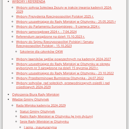
WYBORY I REFERENDA
Wybory sołtysa Sołectwa Zezuty w trakcie trwania kadencji 2024-
2029
Wybory Prezydenta Rzeczypospolitej Polskiej 2025 r.
Wybory uzupełniające do Rady Miejskiej w Olsztynku - 25.05.2025 r
Wybory do Parlamentu Europejskiego - 9 czerwca 2024 r.
Wybory samorządowe 2024 r. - 7.04.2024
Referendum zarządzone na dzień 15.10.2023 r.
Wybory do Sejmu Rzeczypospolitej Polskiej i Senatu
Rzeczypospolitej Polskiej - 15.10.2023
Szkolenie dla członków OKW
Wybory ławników sądów powszechnych na kadencję 2024-2027
Wybory uzupełniające do Rady Miejskiej w Olsztynku w okręgu
wyborczym nr 3 zarządzone na dzień 15 stycznia 2023 r.
Wybory uzupełniające do Rady Miejskiej w Olsztynku - 23.10.2022
Wybory Przedterminowe Burmistrza Olsztynka - 24.07.2022
Wybory sołtysów, rad sołeckich, przewodniczących osiedli i rad
osiedlowych 2024-2029
Ogłoszenia Biura Rady Miejskiej
Władze Gminy Olsztynek
Rada Miejska kadencja 2024-2029
Statut Gminy Olsztynek
Radni Rady Miejskiej w Olsztynku (w tym dyżury)
Sesje Rady Miejskiej w Olsztynku
I sesja - inauguracyjna