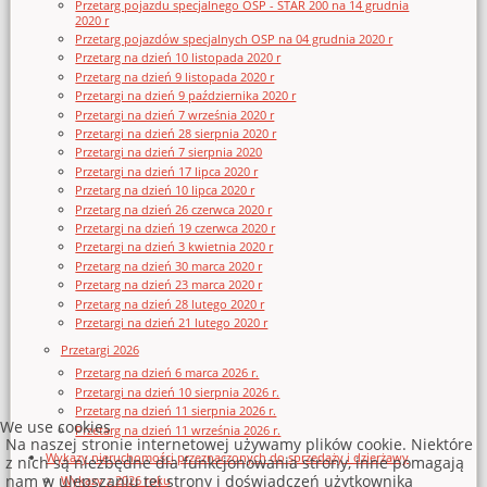
Przetarg pojazdu specjalnego OSP - STAR 200 na 14 grudnia
2020 r
Przetarg pojazdów specjalnych OSP na 04 grudnia 2020 r
Przetarg na dzień 10 listopada 2020 r
Przetarg na dzień 9 listopada 2020 r
Przetargi na dzień 9 października 2020 r
Przetargi na dzień 7 września 2020 r
Przetargi na dzień 28 sierpnia 2020 r
Przetargi na dzień 7 sierpnia 2020
Przetargi na dzień 17 lipca 2020 r
Przetarg na dzień 10 lipca 2020 r
Przetarg na dzień 26 czerwca 2020 r
Przetargi na dzień 19 czerwca 2020 r
Przetargi na dzień 3 kwietnia 2020 r
Przetarg na dzień 30 marca 2020 r
Przetarg na dzień 23 marca 2020 r
Przetarg na dzień 28 lutego 2020 r
Przetargi na dzień 21 lutego 2020 r
Przetargi 2026
Przetarg na dzień 6 marca 2026 r.
Przetargi na dzień 10 sierpnia 2026 r.
Przetarg na dzień 11 sierpnia 2026 r.
We use cookies
Przetarg na dzień 11 września 2026 r.
Na naszej stronie internetowej używamy plików cookie. Niektóre
Wykazy nieruchomości przeznaczonych do sprzedaży i dzierżawy
z nich są niezbędne dla funkcjonowania strony, inne pomagają
nam w ulepszaniu tej strony i doświadczeń użytkownika
Wykazy z 2026 roku