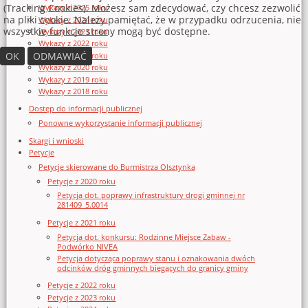
(Tracking Cookies). Możesz sam zdecydować, czy chcesz zezwolić
Wykazy z 2025 roku
na pliki cookie. Należy pamiętać, że w przypadku odrzucenia, nie
Wykazy z 2024 roku
wszystkie funkcje strony mogą być dostępne.
Wykazy z 2023 roku
Wykazy z 2022 roku
OK
ODMAWIAĆ
Wykazy z 2021 roku
Wykazy z 2020 roku
Wykazy z 2019 roku
Wykazy z 2018 roku
Dostęp do informacji publicznej
Ponowne wykorzystanie informacji publicznej
Skargi i wnioski
Petycje
Petycje skierowane do Burmistrza Olsztynka
Petycje z 2020 roku
Petycja dot. poprawy infrastruktury drogi gminnej nr
281409_5.0014
Petycje z 2021 roku
Petycja dot. konkursu: Rodzinne Miejsce Zabaw -
Podwórko NIVEA
Petycja dotycząca poprawy stanu i oznakowania dwóch
odcinków dróg gminnych biegących do granicy gminy
Petycje z 2022 roku
Petycje z 2023 roku