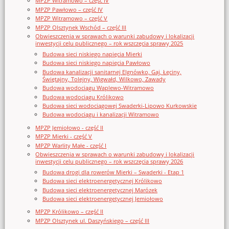
MPZP Witramowo – część IV
MPZP Pawłowo – część IV
MPZP Witramowo – część V
MPZP Olsztynek Wschód – część III
Obwieszczenia w sprawach o warunki zabudowy i lokalizacji
inwestycji celu publicznego – rok wszczęcia sprawy 2025
Budowa sieci niskiego napięcia Mierki
Budowa sieci niskiego napięcia Pawłowo
Budowa kanalizacji sanitarnej Elgnówko, Gaj, Łęciny,
Świętajny, Tolejny, Wigwałd, Wilkowo, Zawady
Budowa wodociągu Waplewo-Witramowo
Budowa wodociągu Królikowo
Budowa sieci wodociągowej Swaderki-Lipowo Kurkowskie
Budowa wodociągu i kanalizacji Witramowo
MPZP Jemiołowo - część II
MPZP Mierki - część V
MPZP Warlity Małe - część I
Obwieszczenia w sprawach o warunki zabudowy i lokalizacji
inwestycji celu publicznego – rok wszczęcia sprawy 2026
Budowa drogi dla rowerów Mierki – Swaderki - Etap 1
Budowa sieci elektroenergetycznej Królikowo
Budowa sieci elektroenergetycznej Marózek
Budowa sieci elektroenergetycznej Jemiołowo
MPZP Królikowo – część II
MPZP Olsztynek ul. Daszyńskiego – część III