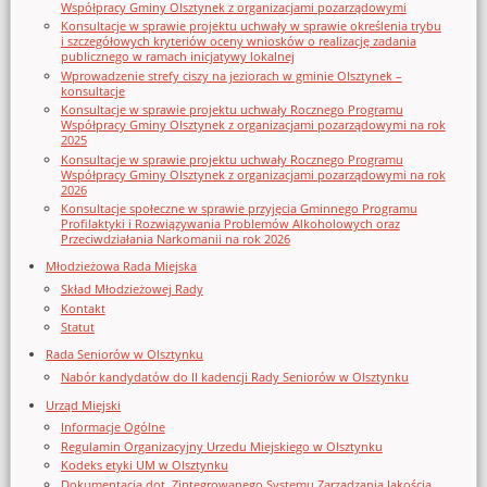
Współpracy Gminy Olsztynek z organizacjami pozarządowymi
Konsultacje w sprawie projektu uchwały w sprawie określenia trybu
i szczegółowych kryteriów oceny wniosków o realizację zadania
publicznego w ramach inicjatywy lokalnej
Wprowadzenie strefy ciszy na jeziorach w gminie Olsztynek –
konsultacje
Konsultacje w sprawie projektu uchwały Rocznego Programu
Współpracy Gminy Olsztynek z organizacjami pozarządowymi na rok
2025
Konsultacje w sprawie projektu uchwały Rocznego Programu
Współpracy Gminy Olsztynek z organizacjami pozarządowymi na rok
2026
Konsultacje społeczne w sprawie przyjęcia Gminnego Programu
Profilaktyki i Rozwiązywania Problemów Alkoholowych oraz
Przeciwdziałania Narkomanii na rok 2026
Młodzieżowa Rada Miejska
Skład Młodzieżowej Rady
Kontakt
Statut
Rada Seniorów w Olsztynku
Nabór kandydatów do II kadencji Rady Seniorów w Olsztynku
Urząd Miejski
Informacje Ogólne
Regulamin Organizacyjny Urzedu Miejskiego w Olsztynku
Kodeks etyki UM w Olsztynku
Dokumentacja dot. Zintegrowanego Systemu Zarządzania Jakością