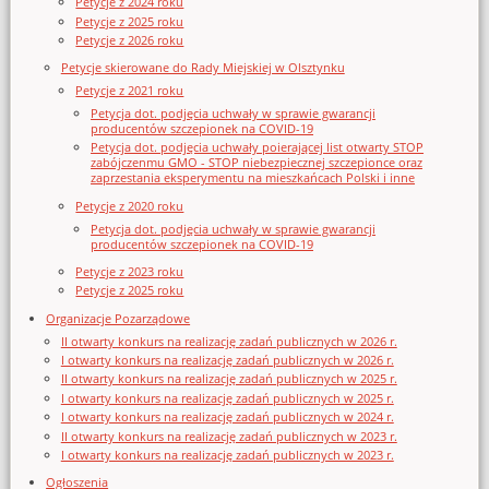
Petycje z 2024 roku
Petycje z 2025 roku
Petycje z 2026 roku
Petycje skierowane do Rady Miejskiej w Olsztynku
Petycje z 2021 roku
Petycja dot. podjęcia uchwały w sprawie gwarancji
producentów szczepionek na COVID-19
Petycja dot. podjęcia uchwały poierającej list otwarty STOP
zabójczenmu GMO - STOP niebezpiecznej szczepionce oraz
zaprzestania eksperymentu na mieszkańcach Polski i inne
Petycje z 2020 roku
Petycja dot. podjęcia uchwały w sprawie gwarancji
producentów szczepionek na COVID-19
Petycje z 2023 roku
Petycje z 2025 roku
Organizacje Pozarządowe
II otwarty konkurs na realizację zadań publicznych w 2026 r.
I otwarty konkurs na realizację zadań publicznych w 2026 r.
II otwarty konkurs na realizację zadań publicznych w 2025 r.
I otwarty konkurs na realizację zadań publicznych w 2025 r.
I otwarty konkurs na realizację zadań publicznych w 2024 r.
II otwarty konkurs na realizację zadań publicznych w 2023 r.
I otwarty konkurs na realizację zadań publicznych w 2023 r.
Ogłoszenia