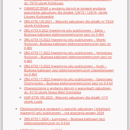
dz. 73/10 obręb Królikowo
OBWIESZCZENIE o wydaniu decyzji w sprawie wydania
warunków zabudowy dla działek 124/15 i 124/16, obręb
Lipowo Kurkowskie
ZBG.6730.129.2021 – Warunki zabudowy dla działki nr 73/24
obręb Królikowo
ZBG.6733.9.2022 Inwestycja celu publicznego – Ząbie –
Budowa kablowej elektroenergetycznej sieci nn 0,4kV
ZBG.6733.10.2022 Inwestycja celu publicznego – Mierki
(kolonia)– Budowa kablowej elektroenergetycznej sieci nn
0,4kV
ZBG.6733.11.2022 Inwestycja celu publicznego – Jemiołowo
(kolonia) – Budowa kablowej elektroenergetycznej sieci nn
0,4kV
ZBG.6733.13.2022 Inwestycja celu publicznego – Kurki –
Budowa kablowej sieci elektroenergetycznej oświetleniowej
nn 0,4kV
ZBG.6733.17.2022 Inwestycja celu publicznego – Gąsiorowo
Olsztyneckie – Budowa elektroenergetycznej sieci nn 0,4 kV
Obwieszczenie o wydaniu decyzji o warunkach zabudowy,
dz. 41/10 obręb Nowa Wieś Ostródzka
GNP.6730.185.2023 - Warunki zabudowy dla działki 1/13
obręb Lutek
Obwieszczenia w sprawach o warunki zabudowy i lokalizacji
inwestycji celu publicznego – rok wszczęcia sprawy 2024
ZBG.6733.1.2024 – Łutynowo – Budowa kablowej sieci
elektroenergetycznej nn 0,4 kV