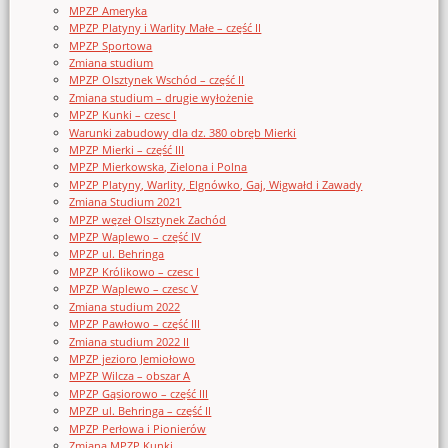
MPZP Ameryka
MPZP Platyny i Warlity Małe – część II
MPZP Sportowa
Zmiana studium
MPZP Olsztynek Wschód – część II
Zmiana studium – drugie wyłożenie
MPZP Kunki – czesc I
Warunki zabudowy dla dz. 380 obręb Mierki
MPZP Mierki – część III
MPZP Mierkowska, Zielona i Polna
MPZP Platyny, Warlity, Elgnówko, Gaj, Wigwałd i Zawady
Zmiana Studium 2021
MPZP węzeł Olsztynek Zachód
MPZP Waplewo – część IV
MPZP ul. Behringa
MPZP Królikowo – czesc I
MPZP Waplewo – czesc V
Zmiana studium 2022
MPZP Pawłowo – część III
Zmiana studium 2022 II
MPZP jezioro Jemiołowo
MPZP Wilcza – obszar A
MPZP Gąsiorowo – część III
MPZP ul. Behringa – część II
MPZP Perłowa i Pionierów
Zmiana MPZP Kunki