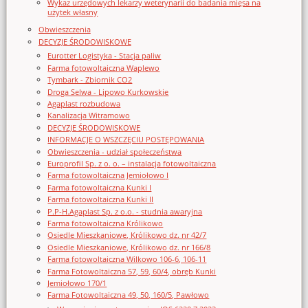
Wykaz urzędowych lekarzy weterynarii do badania mięsa na
użytek własny
Obwieszczenia
DECYZJE ŚRODOWISKOWE
Eurotter Logistyka - Stacja paliw
Farma fotowoltaiczna Waplewo
Tymbark - Zbiornik CO2
Droga Selwa - Lipowo Kurkowskie
Agaplast rozbudowa
Kanalizacja Witramowo
DECYZJE ŚRODOWISKOWE
INFORMACJE O WSZCZĘCIU POSTĘPOWANIA
Obwieszczenia - udział społeczeństwa
Europrofil Sp. z o. o. – instalacja fotowoltaiczna
Farma fotowoltaiczna Jemiołowo I
Farma fotowoltaiczna Kunki I
Farma fotowoltaiczna Kunki II
P.P-H.Agaplast Sp. z o.o. - studnia awaryjna
Farma fotowoltaiczna Królikowo
Osiedle Mieszkaniowe, Królikowo dz. nr 42/7
Osiedle Mieszkaniowe, Królikowo dz. nr 166/8
Farma fotowoltaiczna Wilkowo 106-6, 106-11
Farma Fotowoltaiczna 57, 59, 60/4, obręb Kunki
Jemiołowo 170/1
Farma Fotowoltaiczna 49, 50, 160/5, Pawłowo