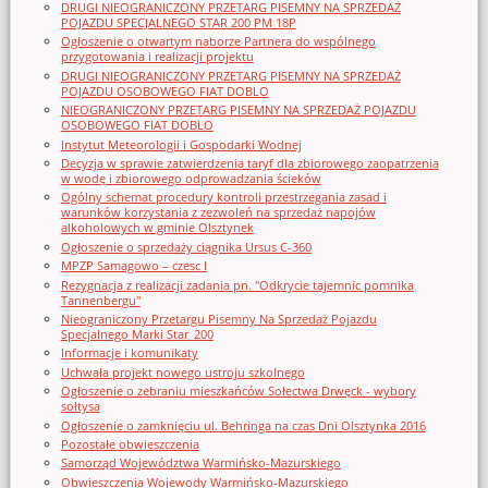
DRUGI NIEOGRANICZONY PRZETARG PISEMNY NA SPRZEDAŻ
POJAZDU SPECJALNEGO STAR 200 PM 18P
Ogłoszenie o otwartym naborze Partnera do wspólnego
przygotowania i realizacji projektu
DRUGI NIEOGRANICZONY PRZETARG PISEMNY NA SPRZEDAŻ
POJAZDU OSOBOWEGO FIAT DOBLO
NIEOGRANICZONY PRZETARG PISEMNY NA SPRZEDAŻ POJAZDU
OSOBOWEGO FIAT DOBLO
Instytut Meteorologii i Gospodarki Wodnej
Decyzja w sprawie zatwierdzenia taryf dla zbiorowego zaopatrzenia
w wodę i zbiorowego odprowadzania ścieków
Ogólny schemat procedury kontroli przestrzegania zasad i
warunków korzystania z zezwoleń na sprzedaż napojów
alkoholowych w gminie Olsztynek
Ogłoszenie o sprzedaży ciągnika Ursus C-360
MPZP Samagowo – czesc I
Rezygnacja z realizacji zadania pn. "Odkrycie tajemnic pomnika
Tannenbergu"
Nieograniczony Przetargu Pisemny Na Sprzedaż Pojazdu
Specjalnego Marki Star_200
Informacje i komunikaty
Uchwała projekt nowego ustroju szkolnego
Ogłoszenie o zebraniu mieszkańców Sołectwa Drwęck - wybory
sołtysa
Ogłoszenie o zamknięciu ul. Behringa na czas Dni Olsztynka 2016
Pozostałe obwieszczenia
Samorząd Województwa Warmińsko-Mazurskiego
Obwieszczenia Wojewody Warmińsko-Mazurskiego