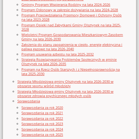
Gminny Program Wspierania Rodziny na lata 2024-2026
Program Osłonowy w zakresie dożywiania na lata 2024-2028
Program Przeciwdziałania Przemocy Domowej i Ochrony Osób
na lata 2023-2028
Program Opieki nad Zabytkami Gminy Olsztynek na lata 2025-
2028
Wieloletni Program Gospodarowania Mieszkaniowym Zasobem
Gminy na lata 2026-2030
Założenia do planu zaopatrzenia w ciepło, energię elektryczna i
paliwa gazowe na lata 2026-2040
Program usuwania azbestu na lata 2025-2032
Strategia Rozwiązywania Problemów Społecznych w gminie
Olsztynek na lata 2026-2035
Program na Rzecz Osób Starszych i z Niepełnosprawnością na
lata 2025-2030
Strategia Młodzieżowa gminy Olsztynek na lata 2026-2030 w
obszarze sportu wśród młodzieży
Strategia Młodzieżowa gminy Olsztynek na lata 2026-2030 w
obszarze zdrowia psychicznego młodych osób
Sprawozdania
Sprawozdania za rok 2020
Sprawozdania za rok 2021
Sprawozdania za rok 2022
Sprawozdania za rok 2023
Sprawozdania za rok 2024
Sprawozdania za rok 2025