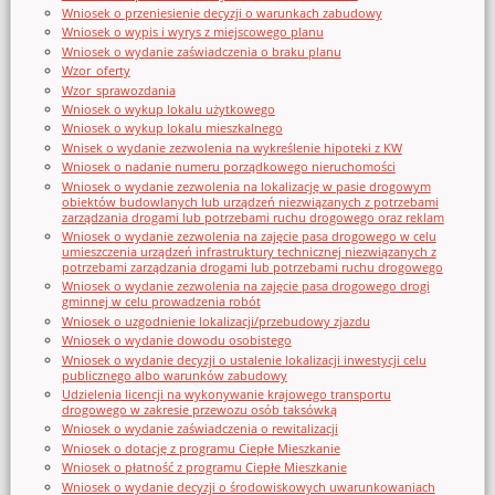
Wniosek o przeniesienie decyzji o warunkach zabudowy
Wniosek o wypis i wyrys z miejscowego planu
Wniosek o wydanie zaświadczenia o braku planu
Wzor_oferty
Wzor_sprawozdania
Wniosek o wykup lokalu użytkowego
Wniosek o wykup lokalu mieszkalnego
Wnisek o wydanie zezwolenia na wykreślenie hipoteki z KW
Wniosek o nadanie numeru porządkowego nieruchomości
Wniosek o wydanie zezwolenia na lokalizację w pasie drogowym
obiektów budowlanych lub urządzeń niezwiązanych z potrzebami
zarządzania drogami lub potrzebami ruchu drogowego oraz reklam
Wniosek o wydanie zezwolenia na zajęcie pasa drogowego w celu
umieszczenia urządzeń infrastruktury technicznej niezwiązanych z
potrzebami zarządzania drogami lub potrzebami ruchu drogowego
Wniosek o wydanie zezwolenia na zajęcie pasa drogowego drogi
gminnej w celu prowadzenia robót
Wniosek o uzgodnienie lokalizacji/przebudowy zjazdu
Wniosek o wydanie dowodu osobistego
Wniosek o wydanie decyzji o ustalenie lokalizacji inwestycji celu
publicznego albo warunków zabudowy
Udzielenia licencji na wykonywanie krajowego transportu
drogowego w zakresie przewozu osób taksówką
Wniosek o wydanie zaświadczenia o rewitalizacji
Wniosek o dotację z programu Ciepłe Mieszkanie
Wniosek o płatność z programu Ciepłe Mieszkanie
Wniosek o wydanie decyzji o środowiskowych uwarunkowaniach