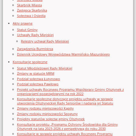
Skarbnik Miasta
Zastępca Skarbnika
Sołectwa i Osiedla
Akty prawne
Statut Gminy
Uchwały Rady Miejskiej
Rejestry uchwał Rady Miejskiej
Zarządzenia Burmistrza
Dziennik Urzędowy Województwa Warmińsko-Mazurskiego
Konsultacje społeczne
Statut Młodzieżowej Rady Miejskiej
Zmiany w statucie MRM
Podział sołectwa Łutynowo
Podział sołectwa Pawłowo
Projekt uchwały Rocznego Programu Współpracy Gminy Olsztynek z
organizacjami pozarządowymi na rok 2022
Konsultacje społeczne dotyczące projektu uchwały w sprawie
utworzenia Olsztyneckiej Rady Seniorów i nadania jej Statutu
Zmiany rodzaju miejscowości Kąpity
Zmiany rodzaju miejscowości Spoguny
Projekty statutów sołectw gminy Olsztynek
Konsultacje projektu „Programu Ochrony Środowiska dla Gminy
Olsztynek na lata 2023-2026 z perspektywą do roku 2030
Konsultacje w sprawie projektu uchwały Rocznego Programu