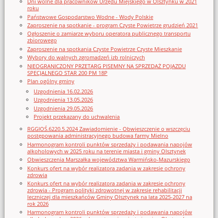
Dni wolne dla pracowników Urzędu Miejskiego w Olsztynku w 2021
roku
Państwowe Gospodarstwo Wodne - Wody Polskie
Zaproszenie na spotkanie - program Czyste Powietrze grudzień 2021
Ogłoszenie o zamiarze wyboru operatora publicznego transportu
zbiorowego
Zaproszenie na spotkania Czyste Powietrze Czyste Mieszkanie
Wybory do walnych zgromadzeń izb rolniczych
NIEOGRANICZONY PRZETARG PISEMNY NA SPRZEDAŻ POJAZDU
SPECJALNEGO STAR 200 PM 18P
Plan ogólny gminy
Uzgodnienia 16.02.2026
Uzgodnienia 13.05.2026
Uzgodnienia 29.05.2026
Projekt przekazany do uchwalenia
RGGIOŚ.6220.5.2024 Zawiadomienie - Obwieszczenie o wszczęciu
postępowania administracyjnego budowa farmy Mielno
Harmonogram kontroli punktów sprzedaży i podawania napojów
alkoholowych w 2025 roku na terenie miasta i gminy Olsztynek
Obwieszczenia Marszałka województwa Warmińsko-Mazurskiego
Konkurs ofert na wybór realizatora zadania w zakresie ochrony
zdrowia
Konkurs ofert na wybór realizatora zadania w zakresie ochrony
zdrowia - Program polityki zdrowotnej w zakresie rehabilitacji
leczniczej dla mieszkańców Gminy Olsztynek na lata 2025-2027 na
rok 2026
Harmonogram kontroli punktów sprzedaży i podawania napojów