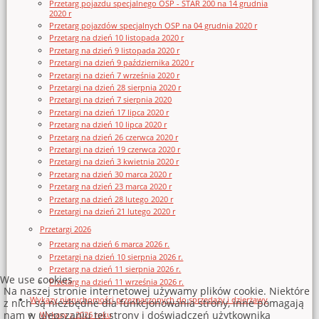
Przetarg pojazdu specjalnego OSP - STAR 200 na 14 grudnia
2020 r
Przetarg pojazdów specjalnych OSP na 04 grudnia 2020 r
Przetarg na dzień 10 listopada 2020 r
Przetarg na dzień 9 listopada 2020 r
Przetargi na dzień 9 października 2020 r
Przetargi na dzień 7 września 2020 r
Przetargi na dzień 28 sierpnia 2020 r
Przetargi na dzień 7 sierpnia 2020
Przetargi na dzień 17 lipca 2020 r
Przetarg na dzień 10 lipca 2020 r
Przetarg na dzień 26 czerwca 2020 r
Przetargi na dzień 19 czerwca 2020 r
Przetargi na dzień 3 kwietnia 2020 r
Przetarg na dzień 30 marca 2020 r
Przetarg na dzień 23 marca 2020 r
Przetarg na dzień 28 lutego 2020 r
Przetargi na dzień 21 lutego 2020 r
Przetargi 2026
Przetarg na dzień 6 marca 2026 r.
Przetargi na dzień 10 sierpnia 2026 r.
Przetarg na dzień 11 sierpnia 2026 r.
We use cookies
Przetarg na dzień 11 września 2026 r.
Na naszej stronie internetowej używamy plików cookie. Niektóre
Wykazy nieruchomości przeznaczonych do sprzedaży i dzierżawy
z nich są niezbędne dla funkcjonowania strony, inne pomagają
nam w ulepszaniu tej strony i doświadczeń użytkownika
Wykazy z 2026 roku