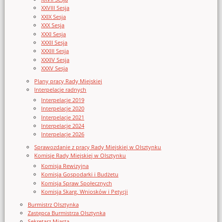
XXVIII Sesja
XXIX Sesja
XXX Sesja
XXXI Sesja
XXXII Sesja
XXXIII Sesja
XXXIV Sesja
XXXV Sesja
Plany pracy Rady Miejskiej
Interpelacje radnych
Interpelacje 2019
Interpelacje 2020
Interpelacje 2021
Interpelacje 2024
Interpelacje 2026
Sprawozdanie z pracy Rady Miejskiej w Olsztynku
Komisje Rady Miejskiej w Olsztynku
Komisja Rewizyjna
Komisja Gospodarki i Budżetu
Komisja Spraw Społecznych
Komisja Skarg, Wniosków i Petycji
Burmistrz Olsztynka
Zastępca Burmistrza Olsztynka
Sekretarz Miasta