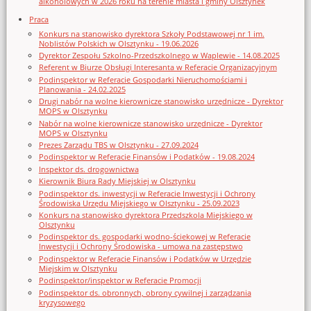
alkoholowych w 2026 roku na terenie miasta i gminy Olsztynek
Praca
Konkurs na stanowisko dyrektora Szkoły Podstawowej nr 1 im.
Noblistów Polskich w Olsztynku - 19.06.2026
Dyrektor Zespołu Szkolno-Przedszkolnego w Waplewie - 14.08.2025
Referent w Biurze Obsługi Interesanta w Referacie Organizacyjnym
Podinspektor w Referacie Gospodarki Nieruchomościami i
Planowania - 24.02.2025
Drugi nabór na wolne kierownicze stanowisko urzędnicze - Dyrektor
MOPS w Olsztynku
Nabór na wolne kierownicze stanowisko urzędnicze - Dyrektor
MOPS w Olsztynku
Prezes Zarządu TBS w Olsztynku - 27.09.2024
Podinspektor w Referacie Finansów i Podatków - 19.08.2024
Inspektor ds. drogownictwa
Kierownik Biura Rady Miejskiej w Olsztynku
Podinspektor ds. inwestycji w Referacie Inwestycji i Ochrony
Środowiska Urzędu Miejskiego w Olsztynku - 25.09.2023
Konkurs na stanowisko dyrektora Przedszkola Miejskiego w
Olsztynku
Podinspektor ds. gospodarki wodno-ściekowej w Referacie
Inwestycji i Ochrony Środowiska - umowa na zastępstwo
Podinspektor w Referacie Finansów i Podatków w Urzędzie
Miejskim w Olsztynku
Podinspektor/inspektor w Referacie Promocji
Podinspektor ds. obronnych, obrony cywilnej i zarządzania
kryzysowego