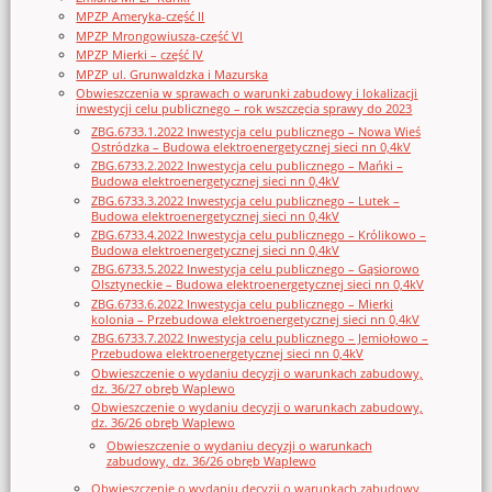
MPZP Ameryka-część II
MPZP Mrongowiusza-część VI
MPZP Mierki – część IV
MPZP ul. Grunwaldzka i Mazurska
Obwieszczenia w sprawach o warunki zabudowy i lokalizacji
inwestycji celu publicznego – rok wszczęcia sprawy do 2023
ZBG.6733.1.2022 Inwestycja celu publicznego – Nowa Wieś
Ostródzka – Budowa elektroenergetycznej sieci nn 0,4kV
ZBG.6733.2.2022 Inwestycja celu publicznego – Mańki –
Budowa elektroenergetycznej sieci nn 0,4kV
ZBG.6733.3.2022 Inwestycja celu publicznego – Lutek –
Budowa elektroenergetycznej sieci nn 0,4kV
ZBG.6733.4.2022 Inwestycja celu publicznego – Królikowo –
Budowa elektroenergetycznej sieci nn 0,4kV
ZBG.6733.5.2022 Inwestycja celu publicznego – Gąsiorowo
Olsztyneckie – Budowa elektroenergetycznej sieci nn 0,4kV
ZBG.6733.6.2022 Inwestycja celu publicznego – Mierki
kolonia – Przebudowa elektroenergetycznej sieci nn 0,4kV
ZBG.6733.7.2022 Inwestycja celu publicznego – Jemiołowo –
Przebudowa elektroenergetycznej sieci nn 0,4kV
Obwieszczenie o wydaniu decyzji o warunkach zabudowy,
dz. 36/27 obręb Waplewo
Obwieszczenie o wydaniu decyzji o warunkach zabudowy,
dz. 36/26 obręb Waplewo
Obwieszczenie o wydaniu decyzji o warunkach
zabudowy, dz. 36/26 obręb Waplewo
Obwieszczenie o wydaniu decyzji o warunkach zabudowy,