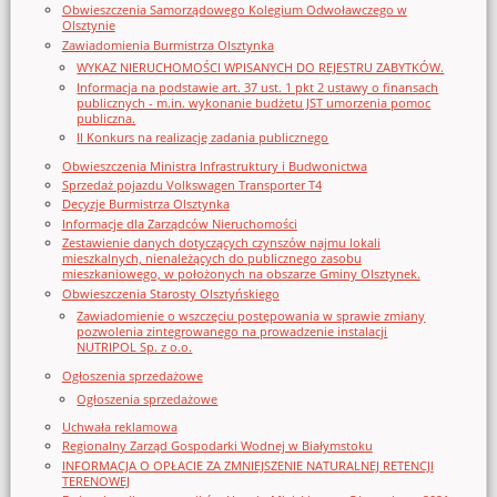
Obwieszczenia Samorządowego Kolegium Odwoławczego w
Olsztynie
Zawiadomienia Burmistrza Olsztynka
WYKAZ NIERUCHOMOŚCI WPISANYCH DO REJESTRU ZABYTKÓW.
Informacja na podstawie art. 37 ust. 1 pkt 2 ustawy o finansach
publicznych - m.in. wykonanie budżetu JST umorzenia pomoc
publiczna.
II Konkurs na realizację zadania publicznego
Obwieszczenia Ministra Infrastruktury i Budwonictwa
Sprzedaż pojazdu Volkswagen Transporter T4
Decyzje Burmistrza Olsztynka
Informacje dla Zarządców Nieruchomości
Zestawienie danych dotyczących czynszów najmu lokali
mieszkalnych, nienależących do publicznego zasobu
mieszkaniowego, w położonych na obszarze Gminy Olsztynek.
Obwieszczenia Starosty Olsztyńskiego
Zawiadomienie o wszczęciu postępowania w sprawie zmiany
pozwolenia zintegrowanego na prowadzenie instalacji
NUTRIPOL Sp. z o.o.
Ogłoszenia sprzedażowe
Ogłoszenia sprzedażowe
Uchwała reklamowa
Regionalny Zarząd Gospodarki Wodnej w Białymstoku
INFORMACJA O OPŁACIE ZA ZMNIEJSZENIE NATURALNEJ RETENCJI
TERENOWEJ