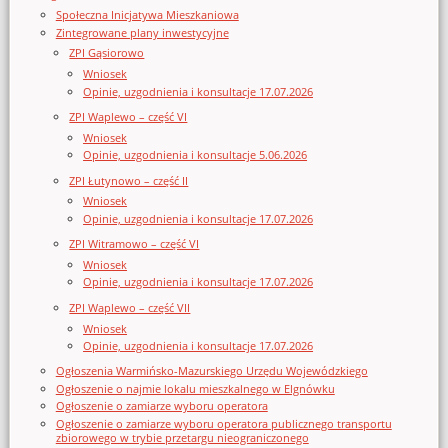
Społeczna Inicjatywa Mieszkaniowa
Zintegrowane plany inwestycyjne
ZPI Gąsiorowo
Wniosek
Opinie, uzgodnienia i konsultacje 17.07.2026
ZPI Waplewo – część VI
Wniosek
Opinie, uzgodnienia i konsultacje 5.06.2026
ZPI Łutynowo – część II
Wniosek
Opinie, uzgodnienia i konsultacje 17.07.2026
ZPI Witramowo – część VI
Wniosek
Opinie, uzgodnienia i konsultacje 17.07.2026
ZPI Waplewo – część VII
Wniosek
Opinie, uzgodnienia i konsultacje 17.07.2026
Ogłoszenia Warmińsko-Mazurskiego Urzędu Wojewódzkiego
Ogłoszenie o najmie lokalu mieszkalnego w Elgnówku
Ogłoszenie o zamiarze wyboru operatora
Ogłoszenie o zamiarze wyboru operatora publicznego transportu
zbiorowego w trybie przetargu nieograniczonego