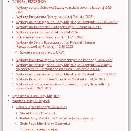
WYBORY I REFERENDA
Wybory sołtysa Sołectwa Zezuty w trakcie trwania kadencji 2024-
2029
Wybory Prezydenta Rzeczypospolitej Polskiej 2025 r.
Wybory uzupełniające do Rady Miejskiej w Olsztynku - 25.05.2025 r
Wybory do Parlamentu Europejskiego - 9 czerwca 2024 r.
Wybory samorządowe 2024 r. - 7.04.2024
Referendum zarządzone na dzień 15.10.2023 r.
Wybory do Sejmu Rzeczypospolitej Polskiej i Senatu
Rzeczypospolitej Polskiej - 15.10.2023
Szkolenie dla członków OKW
Wybory ławników sądów powszechnych na kadencję 2024-2027
Wybory uzupełniające do Rady Miejskiej w Olsztynku w okręgu
wyborczym nr 3 zarządzone na dzień 15 stycznia 2023 r.
Wybory uzupełniające do Rady Miejskiej w Olsztynku - 23.10.2022
Wybory Przedterminowe Burmistrza Olsztynka - 24.07.2022
Wybory sołtysów, rad sołeckich, przewodniczących osiedli i rad
osiedlowych 2024-2029
Ogłoszenia Biura Rady Miejskiej
Władze Gminy Olsztynek
Rada Miejska kadencja 2024-2029
Statut Gminy Olsztynek
Radni Rady Miejskiej w Olsztynku (w tym dyżury)
Sesje Rady Miejskiej w Olsztynku
I sesja - inauguracyjna