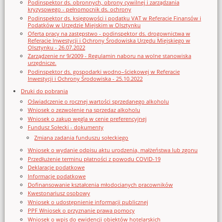
Podinspektor ds. obronnych, obrony cywilnej i zarządzania
kryzysowego - pełnomocnik ds. ochrony
Podinspektor ds. księgowości i podatku VAT w Referacie Finansów i
Podatków w Urzędzie Miejskim w Olsztynku
Oferta pracy na zastępstwo - podinspektor ds. drogownictwa w
Referacie Inwestycji i Ochrony Środowiska Urzędu Miejskiego w
Olsztynku - 26.07.2022
Zarządzenie nr 9/2009 - Regulamin naboru na wolne stanowiska
urzędnicze.
Podinspektor ds. gospodarki wodno–ściekowej w Referacie
Inwestycji i Ochrony Środowiska - 25.10.2022
Druki do pobrania
Oświadczenie o rocznej wartości sprzedanego alkoholu
Wniosek o zezwolenie na sprzedaz alkoholu
Wniosek o zakup węgla w cenie preferencyjnej
Fundusz Sołecki - dokumenty
Zmiana zadania funduszu sołeckiego
Wniosek o wydanie odpisu aktu urodzenia, małżeństwa lub zgonu
Przedłużenie terminu płatności z powodu COVID-19
Deklaracje podatkowe
Informacje podatkowe
Dofinansowanie kształcenia młodocianych pracowników
Kwestonariusz osobowy
Wniosek o udostępnienie informacji publicznej
PPF Wniosek o przyznanie prawa pomocy
Wniosek o wpis do ewidencji obiektów hotelarskich