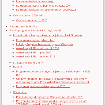
Pierwsze oświadczenie radnego
Na dzień zaprzestania pełnienia obowiązków
Na dzień rozwiązania stosunku pracy - 27.10.2025
Oświadczenia - 2026 rok
Oświadczenia za rok 2025
Raport o stanie Gminy
Plany, programy, strategie i ich wykonanie
Ponadlokalny Program Rewitalizacji Miast Sieci Cittaslow
Program rewitalizacji sieci miast
Lokalny Program Rewitalizacji gminy Olsztynek
Aktualizacja LPR – październik 2016
Aktualizacja LPR – lipiec 2017
Aktualizacja LPR – czerwiec 2018
Strategia Rozwoju Gminy
Roczne
Program współpracy z organizacjami pozarządowymi na 2026
rok
Gminny Program Profilaktyki i Rozwiązywania Problemów
Alkoholowych oraz Przeciwdziałania Narkomanii na 2026 rok
Program opieki nad zwierzętami na 2026 rok
Wieloletnie
Plan Odnowy Miejscowości Waplewo na lata 2021-2028
Program Ochrony Środowiska dla Gminy Olsztynek na lata
2023-2026 z perspektywą do 2030 roku