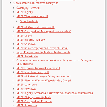
Obwieszczenia Burmistrza Olsztynka
Świętajny – część III
MPZP Jagiełły
MPZP Waplewo – czesc III
Do uchwalenia
MPZP ul. Grunwaldzka-czesc III
MPZP Olsztynek ul. Mrongowiusza – część V
MPZP Mierki
MPZP Jeziorna i Jagielly
MPZP Sosnowa
MPZP linia energetyczna Olsztynek-Biesal
mpzp Platyny, Warlity Małe - obwieszczenie
MPZP Świerkocin
Obwieszczenie w sprawie projektu zmiany mpzp m. Olsztynek
ul. Słoneczna
MPZP Lipowo Kurkowskie – czesc II
MPZP Jemiołowo – część II
MPZP ul. Leśna do węzła Olsztynek Wschód
MPZP Platyny, Warlity, Wigwałd, Gaj, Drwęck
MPZP Łutynowo
MPZP Pawłowo
MPZP Jagielly, Strazacka, Grunwaldzka, Mazurska, Warszawska
MPZP Platyny i Warlity Małe
MPZP Olsztynek ul. Poranna
MPZP Słoneczna