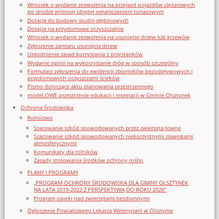
Wniosek o wydanie zezwolenia na przejazd pojazdów ciężarowych
po drodze gminnej objętej ograniczeniem tonażowym
Dotacje do budowy studni głębinowych
Dotacje na przydomowe oczyszczalnie
Wniosek o wydanie zezwolenia na usunięcie drzew lub krzewów
Zgłoszenie zamiaru usunięcia drzew
Uzgodnienie zasad korzystania z przystanków
Wydanie opinii na wykorzystanie dróg w sposób szczególny
Formularz zgłoszenia do ewidencji zbiorników bezodpływowych i
przydomowych oczyszczalni ścieków
Pismo dotyczące aktu planowania przestrzennego
modeLOWE przestrzenie edukacji i integracji w Gminie Olsztynek
Ochrona Środowiska
Rolnictwo
Szacowanie szkód spowodowanych przez zwierzęta łowne
Szacowanie szkód spowodowanych niekorzystnymi zjawiskami
atmosferycznymi
Komunikaty dla rolników
Zasady stosowania środków ochrony roślin
PLANY I PROGRAMY
„PROGRAM OCHRONY ŚRODOWISKA DLA GMINY OLSZTYNEK
NA LATA 2019-2022 Z PERSPEKTYWĄ DO ROKU 2026”
Program opieki nad zwierzętami bezdomnymi
Ogloszenie Powiatowego Lekarza Weterynarii w Olsztynie