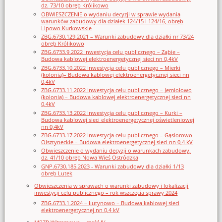
dz. 73/10 obręb Królikowo
OBWIESZCZENIE o wydaniu decyzji w sprawie wydania
warunków zabudowy dla działek 124/15 i 124/16, obręb
Lipowo Kurkowskie
ZBG.6730.129.2021 – Warunki zabudowy dla działki nr 73/24
obręb Królikowo
ZBG.6733.9.2022 Inwestycja celu publicznego – Ząbie –
Budowa kablowej elektroenergetycznej sieci nn 0,4kV
ZBG.6733.10.2022 Inwestycja celu publicznego – Mierki
(kolonia)– Budowa kablowej elektroenergetycznej sieci nn
0,4kV
ZBG.6733.11.2022 Inwestycja celu publicznego – Jemiołowo
(kolonia) – Budowa kablowej elektroenergetycznej sieci nn
0,4kV
ZBG.6733.13.2022 Inwestycja celu publicznego – Kurki –
Budowa kablowej sieci elektroenergetycznej oświetleniowej
nn 0,4kV
ZBG.6733.17.2022 Inwestycja celu publicznego – Gąsiorowo
Olsztyneckie – Budowa elektroenergetycznej sieci nn 0,4 kV
Obwieszczenie o wydaniu decyzji o warunkach zabudowy,
dz. 41/10 obręb Nowa Wieś Ostródzka
GNP.6730.185.2023 - Warunki zabudowy dla działki 1/13
obręb Lutek
Obwieszczenia w sprawach o warunki zabudowy i lokalizacji
inwestycji celu publicznego – rok wszczęcia sprawy 2024
ZBG.6733.1.2024 – Łutynowo – Budowa kablowej sieci
elektroenergetycznej nn 0,4 kV