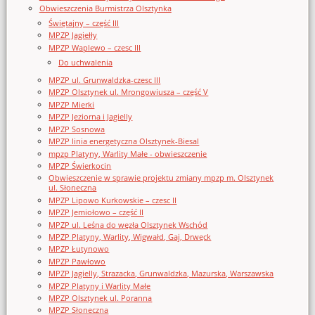
Obwieszczenia Burmistrza Olsztynka
Świętajny – część III
MPZP Jagiełły
MPZP Waplewo – czesc III
Do uchwalenia
MPZP ul. Grunwaldzka-czesc III
MPZP Olsztynek ul. Mrongowiusza – część V
MPZP Mierki
MPZP Jeziorna i Jagielly
MPZP Sosnowa
MPZP linia energetyczna Olsztynek-Biesal
mpzp Platyny, Warlity Małe - obwieszczenie
MPZP Świerkocin
Obwieszczenie w sprawie projektu zmiany mpzp m. Olsztynek
ul. Słoneczna
MPZP Lipowo Kurkowskie – czesc II
MPZP Jemiołowo – część II
MPZP ul. Leśna do węzła Olsztynek Wschód
MPZP Platyny, Warlity, Wigwałd, Gaj, Drwęck
MPZP Łutynowo
MPZP Pawłowo
MPZP Jagielly, Strazacka, Grunwaldzka, Mazurska, Warszawska
MPZP Platyny i Warlity Małe
MPZP Olsztynek ul. Poranna
MPZP Słoneczna