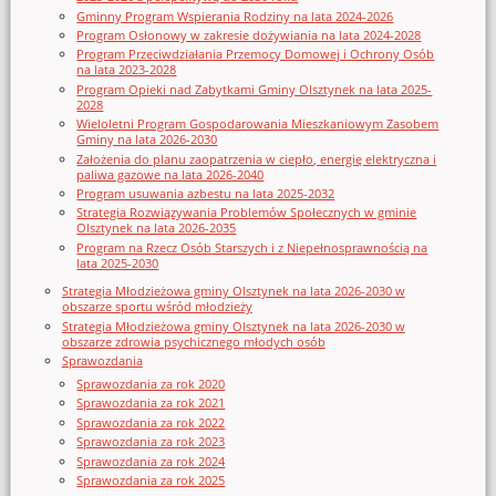
Gminny Program Wspierania Rodziny na lata 2024-2026
Program Osłonowy w zakresie dożywiania na lata 2024-2028
Program Przeciwdziałania Przemocy Domowej i Ochrony Osób
na lata 2023-2028
Program Opieki nad Zabytkami Gminy Olsztynek na lata 2025-
2028
Wieloletni Program Gospodarowania Mieszkaniowym Zasobem
Gminy na lata 2026-2030
Założenia do planu zaopatrzenia w ciepło, energię elektryczna i
paliwa gazowe na lata 2026-2040
Program usuwania azbestu na lata 2025-2032
Strategia Rozwiązywania Problemów Społecznych w gminie
Olsztynek na lata 2026-2035
Program na Rzecz Osób Starszych i z Niepełnosprawnością na
lata 2025-2030
Strategia Młodzieżowa gminy Olsztynek na lata 2026-2030 w
obszarze sportu wśród młodzieży
Strategia Młodzieżowa gminy Olsztynek na lata 2026-2030 w
obszarze zdrowia psychicznego młodych osób
Sprawozdania
Sprawozdania za rok 2020
Sprawozdania za rok 2021
Sprawozdania za rok 2022
Sprawozdania za rok 2023
Sprawozdania za rok 2024
Sprawozdania za rok 2025