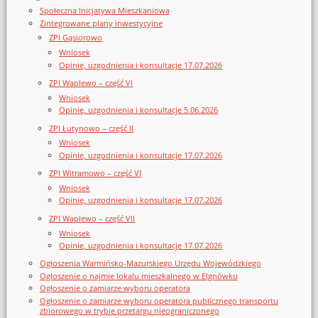
Społeczna Inicjatywa Mieszkaniowa
Zintegrowane plany inwestycyjne
ZPI Gąsiorowo
Wniosek
Opinie, uzgodnienia i konsultacje 17.07.2026
ZPI Waplewo – część VI
Wniosek
Opinie, uzgodnienia i konsultacje 5.06.2026
ZPI Łutynowo – część II
Wniosek
Opinie, uzgodnienia i konsultacje 17.07.2026
ZPI Witramowo – część VI
Wniosek
Opinie, uzgodnienia i konsultacje 17.07.2026
ZPI Waplewo – część VII
Wniosek
Opinie, uzgodnienia i konsultacje 17.07.2026
Ogłoszenia Warmińsko-Mazurskiego Urzędu Wojewódzkiego
Ogłoszenie o najmie lokalu mieszkalnego w Elgnówku
Ogłoszenie o zamiarze wyboru operatora
Ogłoszenie o zamiarze wyboru operatora publicznego transportu
zbiorowego w trybie przetargu nieograniczonego