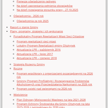
Pierwsze oświadczenie radnego
Na dzień zaprzestania pełnienia obowiązków
Na dzień rozwiązania stosunku pracy - 27.10.2025
Oświadczenia - 2026 rok
Oświadczenia za rok 2025
Raport o stanie Gminy
Plany, programy, strategie i ich wykonanie
Ponadlokalny Program Rewitalizacji Miast Sieci Cittaslow
Program rewitalizacji sieci miast
Lokalny Program Rewitalizacji gminy Olsztynek
Aktualizacja LPR – październik 2016
Aktualizacja LPR – lipiec 2017
Aktualizacja LPR – czerwiec 2018
Strategia Rozwoju Gminy
Roczne
Program współpracy z organizacjami pozarządowymi na 2026
rok
Gminny Program Profilaktyki i Rozwiązywania Problemów
Alkoholowych oraz Przeciwdziałania Narkomanii na 2026 rok
Program opieki nad zwierzętami na 2026 rok
Wieloletnie
Plan Odnowy Miejscowości Waplewo na lata 2021-2028
Program Ochrony Środowiska dla Gminy Olsztynek na lata
2023-2026 z perspektywą do 2030 roku