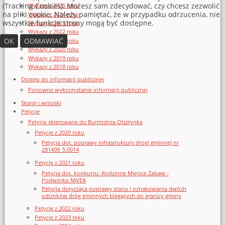
(Tracking Cookies). Możesz sam zdecydować, czy chcesz zezwolić
Wykazy z 2025 roku
na pliki cookie. Należy pamiętać, że w przypadku odrzucenia, nie
Wykazy z 2024 roku
wszystkie funkcje strony mogą być dostępne.
Wykazy z 2023 roku
Wykazy z 2022 roku
OK
ODMAWIAĆ
Wykazy z 2021 roku
Wykazy z 2020 roku
Wykazy z 2019 roku
Wykazy z 2018 roku
Dostęp do informacji publicznej
Ponowne wykorzystanie informacji publicznej
Skargi i wnioski
Petycje
Petycje skierowane do Burmistrza Olsztynka
Petycje z 2020 roku
Petycja dot. poprawy infrastruktury drogi gminnej nr
281409_5.0014
Petycje z 2021 roku
Petycja dot. konkursu: Rodzinne Miejsce Zabaw -
Podwórko NIVEA
Petycja dotycząca poprawy stanu i oznakowania dwóch
odcinków dróg gminnych biegących do granicy gminy
Petycje z 2022 roku
Petycje z 2023 roku