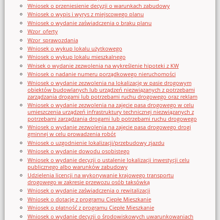
Wniosek o przeniesienie decyzji o warunkach zabudowy
Wniosek o wypis i wyrys z miejscowego planu
Wniosek o wydanie zaświadczenia o braku planu
Wzor_oferty
Wzor_sprawozdania
Wniosek o wykup lokalu użytkowego
Wniosek o wykup lokalu mieszkalnego
Wnisek o wydanie zezwolenia na wykreślenie hipoteki z KW
Wniosek o nadanie numeru porządkowego nieruchomości
Wniosek o wydanie zezwolenia na lokalizację w pasie drogowym
obiektów budowlanych lub urządzeń niezwiązanych z potrzebami
zarządzania drogami lub potrzebami ruchu drogowego oraz reklam
Wniosek o wydanie zezwolenia na zajęcie pasa drogowego w celu
umieszczenia urządzeń infrastruktury technicznej niezwiązanych z
potrzebami zarządzania drogami lub potrzebami ruchu drogowego
Wniosek o wydanie zezwolenia na zajęcie pasa drogowego drogi
gminnej w celu prowadzenia robót
Wniosek o uzgodnienie lokalizacji/przebudowy zjazdu
Wniosek o wydanie dowodu osobistego
Wniosek o wydanie decyzji o ustalenie lokalizacji inwestycji celu
publicznego albo warunków zabudowy
Udzielenia licencji na wykonywanie krajowego transportu
drogowego w zakresie przewozu osób taksówką
Wniosek o wydanie zaświadczenia o rewitalizacji
Wniosek o dotację z programu Ciepłe Mieszkanie
Wniosek o płatność z programu Ciepłe Mieszkanie
Wniosek o wydanie decyzji o środowiskowych uwarunkowaniach