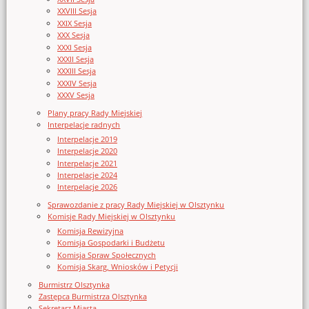
XXVIII Sesja
XXIX Sesja
XXX Sesja
XXXI Sesja
XXXII Sesja
XXXIII Sesja
XXXIV Sesja
XXXV Sesja
Plany pracy Rady Miejskiej
Interpelacje radnych
Interpelacje 2019
Interpelacje 2020
Interpelacje 2021
Interpelacje 2024
Interpelacje 2026
Sprawozdanie z pracy Rady Miejskiej w Olsztynku
Komisje Rady Miejskiej w Olsztynku
Komisja Rewizyjna
Komisja Gospodarki i Budżetu
Komisja Spraw Społecznych
Komisja Skarg, Wniosków i Petycji
Burmistrz Olsztynka
Zastępca Burmistrza Olsztynka
Sekretarz Miasta