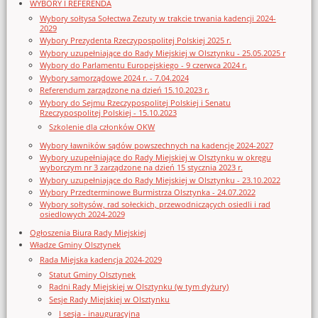
WYBORY I REFERENDA
Wybory sołtysa Sołectwa Zezuty w trakcie trwania kadencji 2024-
2029
Wybory Prezydenta Rzeczypospolitej Polskiej 2025 r.
Wybory uzupełniające do Rady Miejskiej w Olsztynku - 25.05.2025 r
Wybory do Parlamentu Europejskiego - 9 czerwca 2024 r.
Wybory samorządowe 2024 r. - 7.04.2024
Referendum zarządzone na dzień 15.10.2023 r.
Wybory do Sejmu Rzeczypospolitej Polskiej i Senatu
Rzeczypospolitej Polskiej - 15.10.2023
Szkolenie dla członków OKW
Wybory ławników sądów powszechnych na kadencję 2024-2027
Wybory uzupełniające do Rady Miejskiej w Olsztynku w okręgu
wyborczym nr 3 zarządzone na dzień 15 stycznia 2023 r.
Wybory uzupełniające do Rady Miejskiej w Olsztynku - 23.10.2022
Wybory Przedterminowe Burmistrza Olsztynka - 24.07.2022
Wybory sołtysów, rad sołeckich, przewodniczących osiedli i rad
osiedlowych 2024-2029
Ogłoszenia Biura Rady Miejskiej
Władze Gminy Olsztynek
Rada Miejska kadencja 2024-2029
Statut Gminy Olsztynek
Radni Rady Miejskiej w Olsztynku (w tym dyżury)
Sesje Rady Miejskiej w Olsztynku
I sesja - inauguracyjna