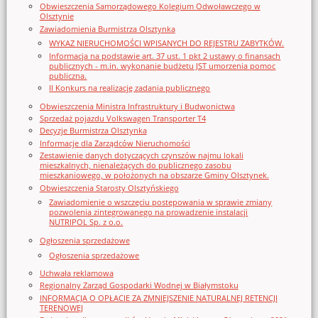
Obwieszczenia Samorządowego Kolegium Odwoławczego w
Olsztynie
Zawiadomienia Burmistrza Olsztynka
WYKAZ NIERUCHOMOŚCI WPISANYCH DO REJESTRU ZABYTKÓW.
Informacja na podstawie art. 37 ust. 1 pkt 2 ustawy o finansach
publicznych - m.in. wykonanie budżetu JST umorzenia pomoc
publiczna.
II Konkurs na realizację zadania publicznego
Obwieszczenia Ministra Infrastruktury i Budwonictwa
Sprzedaż pojazdu Volkswagen Transporter T4
Decyzje Burmistrza Olsztynka
Informacje dla Zarządców Nieruchomości
Zestawienie danych dotyczących czynszów najmu lokali
mieszkalnych, nienależących do publicznego zasobu
mieszkaniowego, w położonych na obszarze Gminy Olsztynek.
Obwieszczenia Starosty Olsztyńskiego
Zawiadomienie o wszczęciu postępowania w sprawie zmiany
pozwolenia zintegrowanego na prowadzenie instalacji
NUTRIPOL Sp. z o.o.
Ogłoszenia sprzedażowe
Ogłoszenia sprzedażowe
Uchwała reklamowa
Regionalny Zarząd Gospodarki Wodnej w Białymstoku
INFORMACJA O OPŁACIE ZA ZMNIEJSZENIE NATURALNEJ RETENCJI
TERENOWEJ