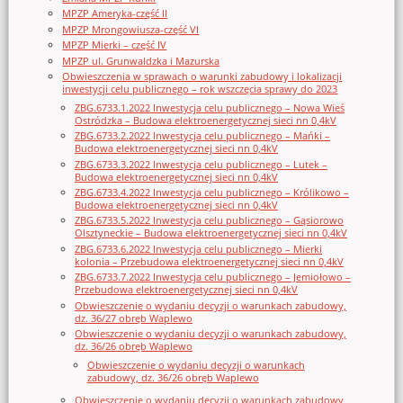
MPZP Ameryka-część II
MPZP Mrongowiusza-część VI
MPZP Mierki – część IV
MPZP ul. Grunwaldzka i Mazurska
Obwieszczenia w sprawach o warunki zabudowy i lokalizacji
inwestycji celu publicznego – rok wszczęcia sprawy do 2023
ZBG.6733.1.2022 Inwestycja celu publicznego – Nowa Wieś
Ostródzka – Budowa elektroenergetycznej sieci nn 0,4kV
ZBG.6733.2.2022 Inwestycja celu publicznego – Mańki –
Budowa elektroenergetycznej sieci nn 0,4kV
ZBG.6733.3.2022 Inwestycja celu publicznego – Lutek –
Budowa elektroenergetycznej sieci nn 0,4kV
ZBG.6733.4.2022 Inwestycja celu publicznego – Królikowo –
Budowa elektroenergetycznej sieci nn 0,4kV
ZBG.6733.5.2022 Inwestycja celu publicznego – Gąsiorowo
Olsztyneckie – Budowa elektroenergetycznej sieci nn 0,4kV
ZBG.6733.6.2022 Inwestycja celu publicznego – Mierki
kolonia – Przebudowa elektroenergetycznej sieci nn 0,4kV
ZBG.6733.7.2022 Inwestycja celu publicznego – Jemiołowo –
Przebudowa elektroenergetycznej sieci nn 0,4kV
Obwieszczenie o wydaniu decyzji o warunkach zabudowy,
dz. 36/27 obręb Waplewo
Obwieszczenie o wydaniu decyzji o warunkach zabudowy,
dz. 36/26 obręb Waplewo
Obwieszczenie o wydaniu decyzji o warunkach
zabudowy, dz. 36/26 obręb Waplewo
Obwieszczenie o wydaniu decyzji o warunkach zabudowy,