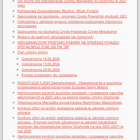
Dni wolne dla pracowników Urzędu Miejskiego w Olsztynku w 2021
roku
Państwowe Gospodarstwo Wodne - Wody Polskie
Zaproszenie na spotkanie - program Czyste Powietrze grudzień 2021
Ogłoszenie o zamiarze wyboru operatora publicznego transportu
zbiorowego
Zaproszenie na spotkania Czyste Powietrze Czyste Mieszkanie
Wybory do walnych zgromadzeń izb rolniczych
NIEOGRANICZONY PRZETARG PISEMNY NA SPRZEDAŻ POJAZDU
SPECJALNEGO STAR 200 PM 18P
Plan ogólny gminy
Uzgodnienia 16.02.2026
Uzgodnienia 13.05.2026
Uzgodnienia 29.05.2026
Projekt przekazany do uchwalenia
RGGIOŚ.6220.5.2024 Zawiadomienie - Obwieszczenie o wszczęciu
postępowania administracyjnego budowa farmy Mielno
Harmonogram kontroli punktów sprzedaży i podawania napojów
alkoholowych w 2025 roku na terenie miasta i gminy Olsztynek
Obwieszczenia Marszałka województwa Warmińsko-Mazurskiego
Konkurs ofert na wybór realizatora zadania w zakresie ochrony
zdrowia
Konkurs ofert na wybór realizatora zadania w zakresie ochrony
zdrowia - Program polityki zdrowotnej w zakresie rehabilitacji
leczniczej dla mieszkańców Gminy Olsztynek na lata 2025-2027 na
rok 2026
Harmonogram kontroli punktów sprzedaży i podawania napojów