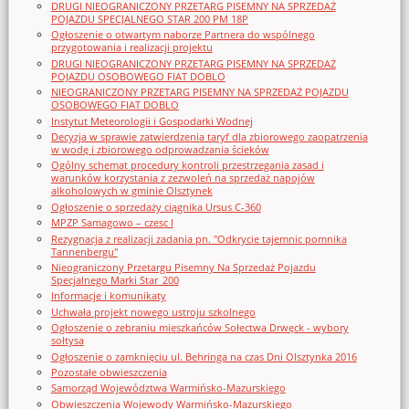
DRUGI NIEOGRANICZONY PRZETARG PISEMNY NA SPRZEDAŻ
POJAZDU SPECJALNEGO STAR 200 PM 18P
Ogłoszenie o otwartym naborze Partnera do wspólnego
przygotowania i realizacji projektu
DRUGI NIEOGRANICZONY PRZETARG PISEMNY NA SPRZEDAŻ
POJAZDU OSOBOWEGO FIAT DOBLO
NIEOGRANICZONY PRZETARG PISEMNY NA SPRZEDAŻ POJAZDU
OSOBOWEGO FIAT DOBLO
Instytut Meteorologii i Gospodarki Wodnej
Decyzja w sprawie zatwierdzenia taryf dla zbiorowego zaopatrzenia
w wodę i zbiorowego odprowadzania ścieków
Ogólny schemat procedury kontroli przestrzegania zasad i
warunków korzystania z zezwoleń na sprzedaż napojów
alkoholowych w gminie Olsztynek
Ogłoszenie o sprzedaży ciągnika Ursus C-360
MPZP Samagowo – czesc I
Rezygnacja z realizacji zadania pn. "Odkrycie tajemnic pomnika
Tannenbergu"
Nieograniczony Przetargu Pisemny Na Sprzedaż Pojazdu
Specjalnego Marki Star_200
Informacje i komunikaty
Uchwała projekt nowego ustroju szkolnego
Ogłoszenie o zebraniu mieszkańców Sołectwa Drwęck - wybory
sołtysa
Ogłoszenie o zamknięciu ul. Behringa na czas Dni Olsztynka 2016
Pozostałe obwieszczenia
Samorząd Województwa Warmińsko-Mazurskiego
Obwieszczenia Wojewody Warmińsko-Mazurskiego