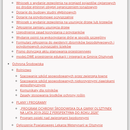
Wniosek o wydanie zezwolenia na przejazd pojazdów ciężarowych
po drodze gminnej objętej ograniczeniem tonażowym
Dotacje do budowy studni głębinowych
Dotacje na przydomowe oczyszczalnie
Wniosek o wydanie zezwolenia na usunięcie drzew lub krzewów
Zgłoszenie zamiaru usunięcia drzew
Uzgodnienie zasad korzystania z przystanków
Wydanie opinii na wykorzystanie dróg w sposób szczególny
Formularz zgłoszenia do ewidencji zbiorników bezodpływowych i
przydomowych oczyszczalni ścieków
Pismo dotyczące aktu planowania przestrzennego
modeLOWE przestrzenie edukacji i integracji w Gminie Olsztynek
Ochrona Środowiska
Rolnictwo
Szacowanie szkód spowodowanych przez zwierzęta łowne
Szacowanie szkód spowodowanych niekorzystnymi zjawiskami
atmosferycznymi
Komunikaty dla rolników
Zasady stosowania środków ochrony roślin
PLANY I PROGRAMY
„PROGRAM OCHRONY ŚRODOWISKA DLA GMINY OLSZTYNEK
NA LATA 2019-2022 Z PERSPEKTYWĄ DO ROKU 2026”
Program opieki nad zwierzętami bezdomnymi
Ogloszenie Powiatowego Lekarza Weterynarii w Olsztynie