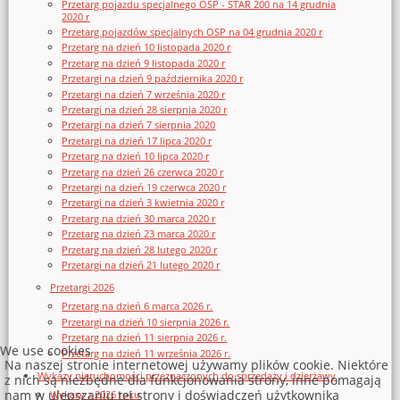
Przetarg pojazdu specjalnego OSP - STAR 200 na 14 grudnia
2020 r
Przetarg pojazdów specjalnych OSP na 04 grudnia 2020 r
Przetarg na dzień 10 listopada 2020 r
Przetarg na dzień 9 listopada 2020 r
Przetargi na dzień 9 października 2020 r
Przetargi na dzień 7 września 2020 r
Przetargi na dzień 28 sierpnia 2020 r
Przetargi na dzień 7 sierpnia 2020
Przetargi na dzień 17 lipca 2020 r
Przetarg na dzień 10 lipca 2020 r
Przetarg na dzień 26 czerwca 2020 r
Przetargi na dzień 19 czerwca 2020 r
Przetargi na dzień 3 kwietnia 2020 r
Przetarg na dzień 30 marca 2020 r
Przetarg na dzień 23 marca 2020 r
Przetarg na dzień 28 lutego 2020 r
Przetargi na dzień 21 lutego 2020 r
Przetargi 2026
Przetarg na dzień 6 marca 2026 r.
Przetargi na dzień 10 sierpnia 2026 r.
Przetarg na dzień 11 sierpnia 2026 r.
We use cookies
Przetarg na dzień 11 września 2026 r.
Na naszej stronie internetowej używamy plików cookie. Niektóre
Wykazy nieruchomości przeznaczonych do sprzedaży i dzierżawy
z nich są niezbędne dla funkcjonowania strony, inne pomagają
nam w ulepszaniu tej strony i doświadczeń użytkownika
Wykazy z 2026 roku