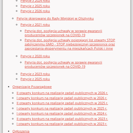
Petycje z 2024 roku
Petycje z 2025 roku
Petycje z 2026 roku
Petycje skierowane do Rady Miejskiej w Olsztynku
Petycje z 2021 roku
Petycja dot. podjęcia uchwały w sprawie gwarancji
producentów szczepionek na COVID-19
Petycja dot. podjęcia uchwały poierającej list otwarty STOP
zabójczenmu GMO - STOP niebezpiecznej szczepionce oraz
zaprzestania eksperymentu na mieszkańcach Polski i inne
Petycje z 2020 roku
Petycja dot. podjęcia uchwały w sprawie gwarancji
producentów szczepionek na COVID-19
Petycje z 2023 roku
Petycje z 2025 roku
Organizacje Pozarządowe
II otwarty konkurs na realizację zadań publicznych w 2026 r.
I otwarty konkurs na realizację zadań publicznych w 2026 r.
II otwarty konkurs na realizację zadań publicznych w 2025 r.
I otwarty konkurs na realizację zadań publicznych w 2025 r.
I otwarty konkurs na realizację zadań publicznych w 2024 r.
II otwarty konkurs na realizację zadań publicznych w 2023 r.
I otwarty konkurs na realizację zadań publicznych w 2023 r.
Ogłoszenia