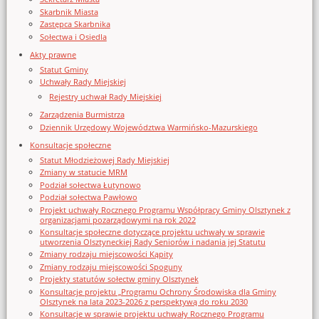
Skarbnik Miasta
Zastępca Skarbnika
Sołectwa i Osiedla
Akty prawne
Statut Gminy
Uchwały Rady Miejskiej
Rejestry uchwał Rady Miejskiej
Zarządzenia Burmistrza
Dziennik Urzędowy Województwa Warmińsko-Mazurskiego
Konsultacje społeczne
Statut Młodzieżowej Rady Miejskiej
Zmiany w statucie MRM
Podział sołectwa Łutynowo
Podział sołectwa Pawłowo
Projekt uchwały Rocznego Programu Współpracy Gminy Olsztynek z
organizacjami pozarządowymi na rok 2022
Konsultacje społeczne dotyczące projektu uchwały w sprawie
utworzenia Olsztyneckiej Rady Seniorów i nadania jej Statutu
Zmiany rodzaju miejscowości Kąpity
Zmiany rodzaju miejscowości Spoguny
Projekty statutów sołectw gminy Olsztynek
Konsultacje projektu „Programu Ochrony Środowiska dla Gminy
Olsztynek na lata 2023-2026 z perspektywą do roku 2030
Konsultacje w sprawie projektu uchwały Rocznego Programu