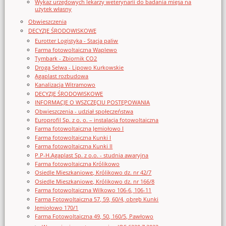
Wykaz urzędowych lekarzy weterynarii do badania mięsa na
użytek własny
Obwieszczenia
DECYZJE ŚRODOWISKOWE
Eurotter Logistyka - Stacja paliw
Farma fotowoltaiczna Waplewo
Tymbark - Zbiornik CO2
Droga Selwa - Lipowo Kurkowskie
Agaplast rozbudowa
Kanalizacja Witramowo
DECYZJE ŚRODOWISKOWE
INFORMACJE O WSZCZĘCIU POSTĘPOWANIA
Obwieszczenia - udział społeczeństwa
Europrofil Sp. z o. o. – instalacja fotowoltaiczna
Farma fotowoltaiczna Jemiołowo I
Farma fotowoltaiczna Kunki I
Farma fotowoltaiczna Kunki II
P.P-H.Agaplast Sp. z o.o. - studnia awaryjna
Farma fotowoltaiczna Królikowo
Osiedle Mieszkaniowe, Królikowo dz. nr 42/7
Osiedle Mieszkaniowe, Królikowo dz. nr 166/8
Farma fotowoltaiczna Wilkowo 106-6, 106-11
Farma Fotowoltaiczna 57, 59, 60/4, obręb Kunki
Jemiołowo 170/1
Farma Fotowoltaiczna 49, 50, 160/5, Pawłowo