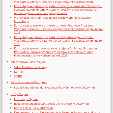
Współpracy Gminy Olsztynek z organizacjami pozarządowymi
Konsultacje w sprawie projektu uchwały w sprawie określenia trybu
i szczegółowych kryteriów oceny wniosków o realizację zadania
publicznego w ramach inicjatywy lokalnej
Wprowadzenie strefy ciszy na jeziorach w gminie Olsztynek –
konsultacje
Konsultacje w sprawie projektu uchwały Rocznego Programu
Współpracy Gminy Olsztynek z organizacjami pozarządowymi na rok
2025
Konsultacje w sprawie projektu uchwały Rocznego Programu
Współpracy Gminy Olsztynek z organizacjami pozarządowymi na rok
2026
Konsultacje społeczne w sprawie przyjęcia Gminnego Programu
Profilaktyki i Rozwiązywania Problemów Alkoholowych oraz
Przeciwdziałania Narkomanii na rok 2026
Młodzieżowa Rada Miejska
Skład Młodzieżowej Rady
Kontakt
Statut
Rada Seniorów w Olsztynku
Nabór kandydatów do II kadencji Rady Seniorów w Olsztynku
Urząd Miejski
Informacje Ogólne
Regulamin Organizacyjny Urzedu Miejskiego w Olsztynku
Kodeks etyki UM w Olsztynku
Dokumentacja dot. Zintegrowanego Systemu Zarządzania Jakością