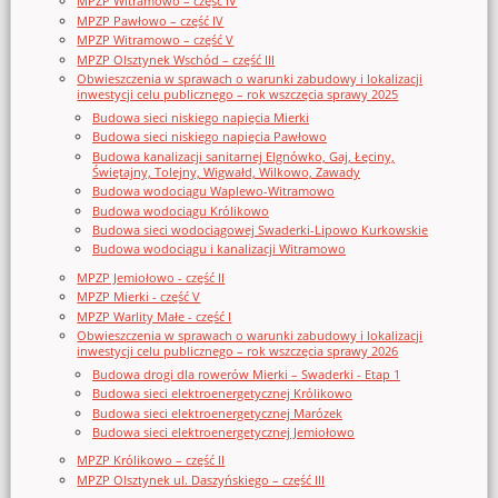
MPZP Witramowo – część IV
MPZP Pawłowo – część IV
MPZP Witramowo – część V
MPZP Olsztynek Wschód – część III
Obwieszczenia w sprawach o warunki zabudowy i lokalizacji
inwestycji celu publicznego – rok wszczęcia sprawy 2025
Budowa sieci niskiego napięcia Mierki
Budowa sieci niskiego napięcia Pawłowo
Budowa kanalizacji sanitarnej Elgnówko, Gaj, Łęciny,
Świętajny, Tolejny, Wigwałd, Wilkowo, Zawady
Budowa wodociągu Waplewo-Witramowo
Budowa wodociągu Królikowo
Budowa sieci wodociągowej Swaderki-Lipowo Kurkowskie
Budowa wodociągu i kanalizacji Witramowo
MPZP Jemiołowo - część II
MPZP Mierki - część V
MPZP Warlity Małe - część I
Obwieszczenia w sprawach o warunki zabudowy i lokalizacji
inwestycji celu publicznego – rok wszczęcia sprawy 2026
Budowa drogi dla rowerów Mierki – Swaderki - Etap 1
Budowa sieci elektroenergetycznej Królikowo
Budowa sieci elektroenergetycznej Marózek
Budowa sieci elektroenergetycznej Jemiołowo
MPZP Królikowo – część II
MPZP Olsztynek ul. Daszyńskiego – część III