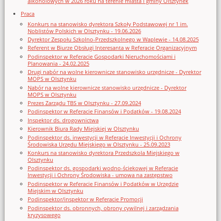
alkoholowych w 2026 roku na terenie miasta i gminy Olsztynek
Praca
Konkurs na stanowisko dyrektora Szkoły Podstawowej nr 1 im.
Noblistów Polskich w Olsztynku - 19.06.2026
Dyrektor Zespołu Szkolno-Przedszkolnego w Waplewie - 14.08.2025
Referent w Biurze Obsługi Interesanta w Referacie Organizacyjnym
Podinspektor w Referacie Gospodarki Nieruchomościami i
Planowania - 24.02.2025
Drugi nabór na wolne kierownicze stanowisko urzędnicze - Dyrektor
MOPS w Olsztynku
Nabór na wolne kierownicze stanowisko urzędnicze - Dyrektor
MOPS w Olsztynku
Prezes Zarządu TBS w Olsztynku - 27.09.2024
Podinspektor w Referacie Finansów i Podatków - 19.08.2024
Inspektor ds. drogownictwa
Kierownik Biura Rady Miejskiej w Olsztynku
Podinspektor ds. inwestycji w Referacie Inwestycji i Ochrony
Środowiska Urzędu Miejskiego w Olsztynku - 25.09.2023
Konkurs na stanowisko dyrektora Przedszkola Miejskiego w
Olsztynku
Podinspektor ds. gospodarki wodno-ściekowej w Referacie
Inwestycji i Ochrony Środowiska - umowa na zastępstwo
Podinspektor w Referacie Finansów i Podatków w Urzędzie
Miejskim w Olsztynku
Podinspektor/inspektor w Referacie Promocji
Podinspektor ds. obronnych, obrony cywilnej i zarządzania
kryzysowego