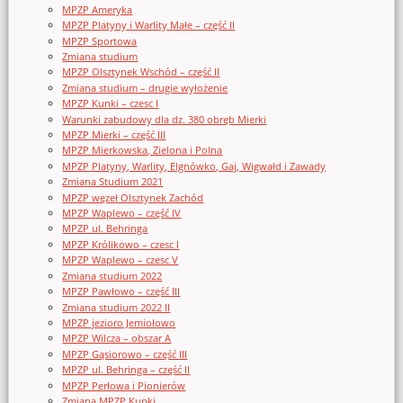
MPZP Ameryka
MPZP Platyny i Warlity Małe – część II
MPZP Sportowa
Zmiana studium
MPZP Olsztynek Wschód – część II
Zmiana studium – drugie wyłożenie
MPZP Kunki – czesc I
Warunki zabudowy dla dz. 380 obręb Mierki
MPZP Mierki – część III
MPZP Mierkowska, Zielona i Polna
MPZP Platyny, Warlity, Elgnówko, Gaj, Wigwałd i Zawady
Zmiana Studium 2021
MPZP węzeł Olsztynek Zachód
MPZP Waplewo – część IV
MPZP ul. Behringa
MPZP Królikowo – czesc I
MPZP Waplewo – czesc V
Zmiana studium 2022
MPZP Pawłowo – część III
Zmiana studium 2022 II
MPZP jezioro Jemiołowo
MPZP Wilcza – obszar A
MPZP Gąsiorowo – część III
MPZP ul. Behringa – część II
MPZP Perłowa i Pionierów
Zmiana MPZP Kunki