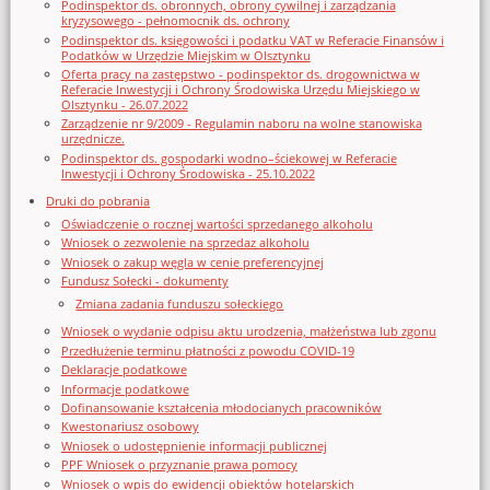
Podinspektor ds. obronnych, obrony cywilnej i zarządzania
kryzysowego - pełnomocnik ds. ochrony
Podinspektor ds. księgowości i podatku VAT w Referacie Finansów i
Podatków w Urzędzie Miejskim w Olsztynku
Oferta pracy na zastępstwo - podinspektor ds. drogownictwa w
Referacie Inwestycji i Ochrony Środowiska Urzędu Miejskiego w
Olsztynku - 26.07.2022
Zarządzenie nr 9/2009 - Regulamin naboru na wolne stanowiska
urzędnicze.
Podinspektor ds. gospodarki wodno–ściekowej w Referacie
Inwestycji i Ochrony Środowiska - 25.10.2022
Druki do pobrania
Oświadczenie o rocznej wartości sprzedanego alkoholu
Wniosek o zezwolenie na sprzedaz alkoholu
Wniosek o zakup węgla w cenie preferencyjnej
Fundusz Sołecki - dokumenty
Zmiana zadania funduszu sołeckiego
Wniosek o wydanie odpisu aktu urodzenia, małżeństwa lub zgonu
Przedłużenie terminu płatności z powodu COVID-19
Deklaracje podatkowe
Informacje podatkowe
Dofinansowanie kształcenia młodocianych pracowników
Kwestonariusz osobowy
Wniosek o udostępnienie informacji publicznej
PPF Wniosek o przyznanie prawa pomocy
Wniosek o wpis do ewidencji obiektów hotelarskich