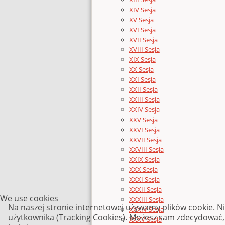
XIV Sesja
XV Sesja
XVI Sesja
XVII Sesja
XVIII Sesja
XIX Sesja
XX Sesja
XXI Sesja
XXII Sesja
XXIII Sesja
XXIV Sesja
XXV Sesja
XXVI Sesja
XXVII Sesja
XXVIII Sesja
XXIX Sesja
XXX Sesja
XXXI Sesja
XXXII Sesja
We use cookies
XXXIII Sesja
Na naszej stronie internetowej używamy plików cookie. N
XXXIV Sesja
użytkownika (Tracking Cookies). Możesz sam zdecydować, c
XXXV Sesja