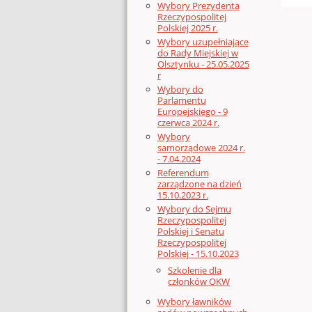
Wybory Prezydenta
Rzeczypospolitej
Polskiej 2025 r.
Wybory uzupełniające
do Rady Miejskiej w
Olsztynku - 25.05.2025
r
Wybory do
Parlamentu
Europejskiego - 9
czerwca 2024 r.
Wybory
samorządowe 2024 r.
- 7.04.2024
Referendum
zarządzone na dzień
15.10.2023 r.
Wybory do Sejmu
Rzeczypospolitej
Polskiej i Senatu
Rzeczypospolitej
Polskiej - 15.10.2023
Szkolenie dla
członków OKW
Wybory ławników