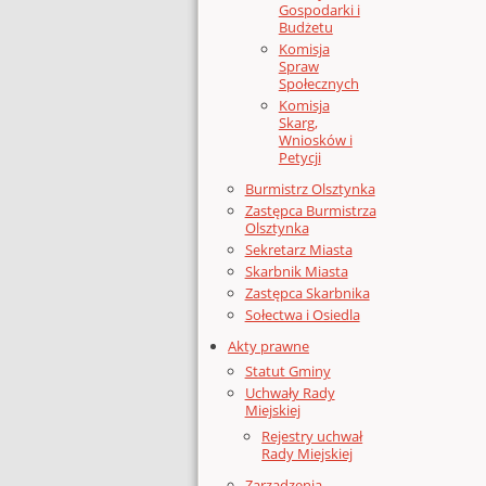
Gospodarki i
Budżetu
Komisja
Spraw
Społecznych
Komisja
Skarg,
Wniosków i
Petycji
Burmistrz Olsztynka
Zastępca Burmistrza
Olsztynka
Sekretarz Miasta
Skarbnik Miasta
Zastępca Skarbnika
Sołectwa i Osiedla
Akty prawne
Statut Gminy
Uchwały Rady
Miejskiej
Rejestry uchwał
Rady Miejskiej
Zarządzenia