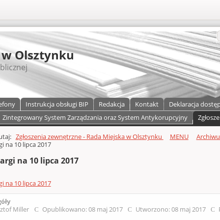
S
 w Olsztynku
blicznej
efony
Instrukcja obsługi BIP
Redakcja
Kontakt
Deklaracja dostę
Zintegrowany System Zarządzania oraz System Antykorupcyjny
Zgłosze
a)
zawartości
tutaj:
Zgłoszenia zewnętrzne - Rada Miejska w Olsztynku
MENU
Archiw
gi na 10 lipca 2017
argi na 10 lipca 2017
gi na 10 lipca 2017
góły
ztof Miller
Opublikowano: 08 maj 2017
Utworzono: 08 maj 2017