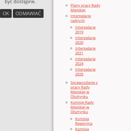
być dostępne.
Plany pracy Rady
Miejskiej
OK
ODMAWIAĆ
Interpelacje
radnych
Interpelacje
2019
Interpelacje
2020
Interpelacje
2021
Interpelacje
2024
Interpelacje
2026
Sprawozdanie z
pracy Rady
Miejskiej w
Olsztynku
Komisje Rady
Miejskiej w
Olsztynku
Komisja
Rewizyjna
Komisja