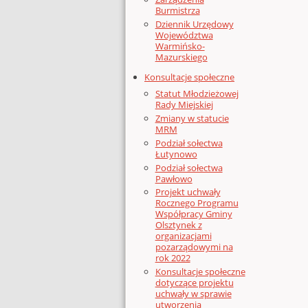
Burmistrza
Dziennik Urzędowy
Województwa
Warmińsko-
Mazurskiego
Konsultacje społeczne
Statut Młodzieżowej
Rady Miejskiej
Zmiany w statucie
MRM
Podział sołectwa
Łutynowo
Podział sołectwa
Pawłowo
Projekt uchwały
Rocznego Programu
Współpracy Gminy
Olsztynek z
organizacjami
pozarządowymi na
rok 2022
Konsultacje społeczne
dotyczące projektu
uchwały w sprawie
utworzenia