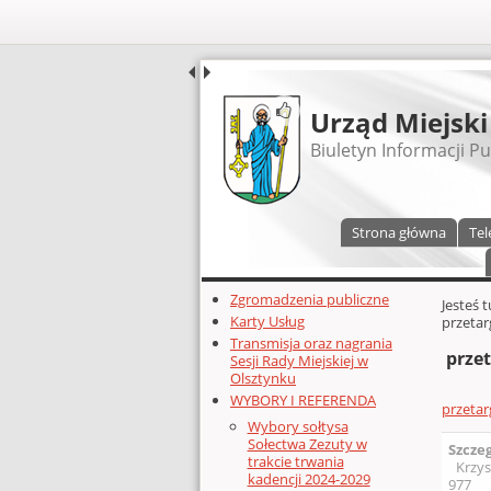
UDOSTĘPNIJ
Urząd Miejski
Biuletyn Informacji Pu
Menu główne
Strona główna
Tel
Dodatkowe zasoby (lewa kolumn
Zgromadzenia publiczne
Głównej 
Jesteś 
Karty Usług
przetar
Transmisja oraz nagrania
przet
Sesji Rady Miejskiej w
Olsztynku
WYBORY I REFERENDA
przetar
Wybory sołtysa
Sołectwa Zezuty w
Szcze
trakcie trwania
Krzys
kadencji 2024-2029
977