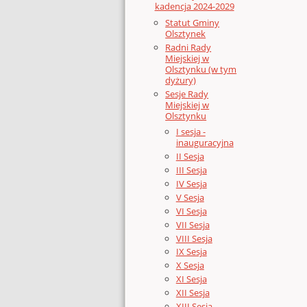
kadencja 2024-2029
Statut Gminy
Olsztynek
Radni Rady
Miejskiej w
Olsztynku (w tym
dyżury)
Sesje Rady
Miejskiej w
Olsztynku
I sesja -
inauguracyjna
II Sesja
III Sesja
IV Sesja
V Sesja
VI Sesja
VII Sesja
VIII Sesja
IX Sesja
X Sesja
XI Sesja
XII Sesja
XIII Sesja