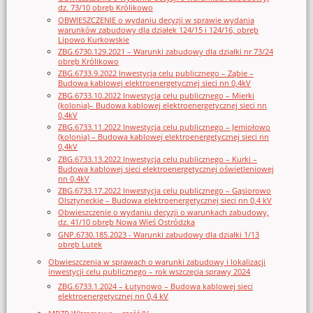
dz. 73/10 obręb Królikowo
OBWIESZCZENIE o wydaniu decyzji w sprawie wydania
warunków zabudowy dla działek 124/15 i 124/16, obręb
Lipowo Kurkowskie
ZBG.6730.129.2021 – Warunki zabudowy dla działki nr 73/24
obręb Królikowo
ZBG.6733.9.2022 Inwestycja celu publicznego – Ząbie –
Budowa kablowej elektroenergetycznej sieci nn 0,4kV
ZBG.6733.10.2022 Inwestycja celu publicznego – Mierki
(kolonia)– Budowa kablowej elektroenergetycznej sieci nn
0,4kV
ZBG.6733.11.2022 Inwestycja celu publicznego – Jemiołowo
(kolonia) – Budowa kablowej elektroenergetycznej sieci nn
0,4kV
ZBG.6733.13.2022 Inwestycja celu publicznego – Kurki –
Budowa kablowej sieci elektroenergetycznej oświetleniowej
nn 0,4kV
ZBG.6733.17.2022 Inwestycja celu publicznego – Gąsiorowo
Olsztyneckie – Budowa elektroenergetycznej sieci nn 0,4 kV
Obwieszczenie o wydaniu decyzji o warunkach zabudowy,
dz. 41/10 obręb Nowa Wieś Ostródzka
GNP.6730.185.2023 - Warunki zabudowy dla działki 1/13
obręb Lutek
Obwieszczenia w sprawach o warunki zabudowy i lokalizacji
inwestycji celu publicznego – rok wszczęcia sprawy 2024
ZBG.6733.1.2024 – Łutynowo – Budowa kablowej sieci
elektroenergetycznej nn 0,4 kV