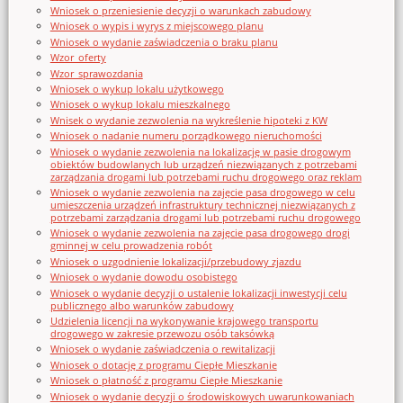
Wniosek o przeniesienie decyzji o warunkach zabudowy
Wniosek o wypis i wyrys z miejscowego planu
Wniosek o wydanie zaświadczenia o braku planu
Wzor_oferty
Wzor_sprawozdania
Wniosek o wykup lokalu użytkowego
Wniosek o wykup lokalu mieszkalnego
Wnisek o wydanie zezwolenia na wykreślenie hipoteki z KW
Wniosek o nadanie numeru porządkowego nieruchomości
Wniosek o wydanie zezwolenia na lokalizację w pasie drogowym
obiektów budowlanych lub urządzeń niezwiązanych z potrzebami
zarządzania drogami lub potrzebami ruchu drogowego oraz reklam
Wniosek o wydanie zezwolenia na zajęcie pasa drogowego w celu
umieszczenia urządzeń infrastruktury technicznej niezwiązanych z
potrzebami zarządzania drogami lub potrzebami ruchu drogowego
Wniosek o wydanie zezwolenia na zajęcie pasa drogowego drogi
gminnej w celu prowadzenia robót
Wniosek o uzgodnienie lokalizacji/przebudowy zjazdu
Wniosek o wydanie dowodu osobistego
Wniosek o wydanie decyzji o ustalenie lokalizacji inwestycji celu
publicznego albo warunków zabudowy
Udzielenia licencji na wykonywanie krajowego transportu
drogowego w zakresie przewozu osób taksówką
Wniosek o wydanie zaświadczenia o rewitalizacji
Wniosek o dotację z programu Ciepłe Mieszkanie
Wniosek o płatność z programu Ciepłe Mieszkanie
Wniosek o wydanie decyzji o środowiskowych uwarunkowaniach