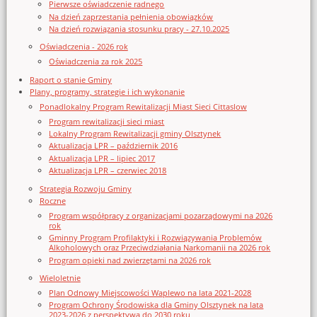
Pierwsze oświadczenie radnego
Na dzień zaprzestania pełnienia obowiązków
Na dzień rozwiązania stosunku pracy - 27.10.2025
Oświadczenia - 2026 rok
Oświadczenia za rok 2025
Raport o stanie Gminy
Plany, programy, strategie i ich wykonanie
Ponadlokalny Program Rewitalizacji Miast Sieci Cittaslow
Program rewitalizacji sieci miast
Lokalny Program Rewitalizacji gminy Olsztynek
Aktualizacja LPR – październik 2016
Aktualizacja LPR – lipiec 2017
Aktualizacja LPR – czerwiec 2018
Strategia Rozwoju Gminy
Roczne
Program współpracy z organizacjami pozarządowymi na 2026
rok
Gminny Program Profilaktyki i Rozwiązywania Problemów
Alkoholowych oraz Przeciwdziałania Narkomanii na 2026 rok
Program opieki nad zwierzętami na 2026 rok
Wieloletnie
Plan Odnowy Miejscowości Waplewo na lata 2021-2028
Program Ochrony Środowiska dla Gminy Olsztynek na lata
2023-2026 z perspektywą do 2030 roku