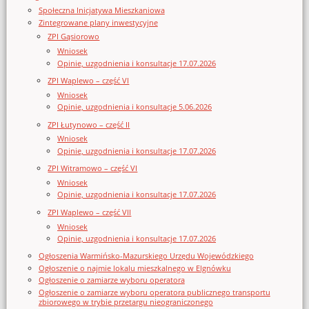
Społeczna Inicjatywa Mieszkaniowa
Zintegrowane plany inwestycyjne
ZPI Gąsiorowo
Wniosek
Opinie, uzgodnienia i konsultacje 17.07.2026
ZPI Waplewo – część VI
Wniosek
Opinie, uzgodnienia i konsultacje 5.06.2026
ZPI Łutynowo – część II
Wniosek
Opinie, uzgodnienia i konsultacje 17.07.2026
ZPI Witramowo – część VI
Wniosek
Opinie, uzgodnienia i konsultacje 17.07.2026
ZPI Waplewo – część VII
Wniosek
Opinie, uzgodnienia i konsultacje 17.07.2026
Ogłoszenia Warmińsko-Mazurskiego Urzędu Wojewódzkiego
Ogłoszenie o najmie lokalu mieszkalnego w Elgnówku
Ogłoszenie o zamiarze wyboru operatora
Ogłoszenie o zamiarze wyboru operatora publicznego transportu
zbiorowego w trybie przetargu nieograniczonego