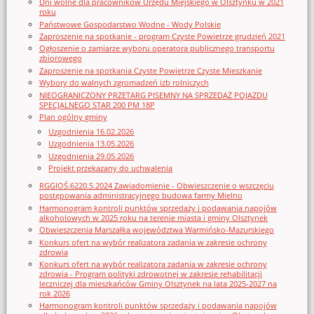
Dni wolne dla pracowników Urzędu Miejskiego w Olsztynku w 2021
roku
Państwowe Gospodarstwo Wodne - Wody Polskie
Zaproszenie na spotkanie - program Czyste Powietrze grudzień 2021
Ogłoszenie o zamiarze wyboru operatora publicznego transportu
zbiorowego
Zaproszenie na spotkania Czyste Powietrze Czyste Mieszkanie
Wybory do walnych zgromadzeń izb rolniczych
NIEOGRANICZONY PRZETARG PISEMNY NA SPRZEDAŻ POJAZDU
SPECJALNEGO STAR 200 PM 18P
Plan ogólny gminy
Uzgodnienia 16.02.2026
Uzgodnienia 13.05.2026
Uzgodnienia 29.05.2026
Projekt przekazany do uchwalenia
RGGIOŚ.6220.5.2024 Zawiadomienie - Obwieszczenie o wszczęciu
postępowania administracyjnego budowa farmy Mielno
Harmonogram kontroli punktów sprzedaży i podawania napojów
alkoholowych w 2025 roku na terenie miasta i gminy Olsztynek
Obwieszczenia Marszałka województwa Warmińsko-Mazurskiego
Konkurs ofert na wybór realizatora zadania w zakresie ochrony
zdrowia
Konkurs ofert na wybór realizatora zadania w zakresie ochrony
zdrowia - Program polityki zdrowotnej w zakresie rehabilitacji
leczniczej dla mieszkańców Gminy Olsztynek na lata 2025-2027 na
rok 2026
Harmonogram kontroli punktów sprzedaży i podawania napojów