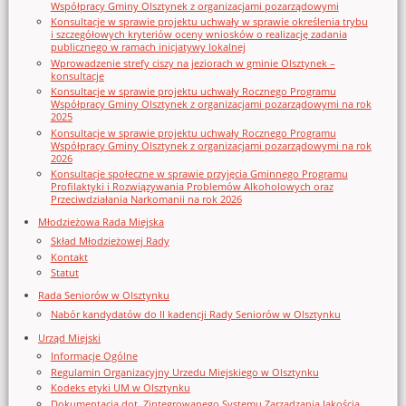
Współpracy Gminy Olsztynek z organizacjami pozarządowymi
Konsultacje w sprawie projektu uchwały w sprawie określenia trybu
i szczegółowych kryteriów oceny wniosków o realizację zadania
publicznego w ramach inicjatywy lokalnej
Wprowadzenie strefy ciszy na jeziorach w gminie Olsztynek –
konsultacje
Konsultacje w sprawie projektu uchwały Rocznego Programu
Współpracy Gminy Olsztynek z organizacjami pozarządowymi na rok
2025
Konsultacje w sprawie projektu uchwały Rocznego Programu
Współpracy Gminy Olsztynek z organizacjami pozarządowymi na rok
2026
Konsultacje społeczne w sprawie przyjęcia Gminnego Programu
Profilaktyki i Rozwiązywania Problemów Alkoholowych oraz
Przeciwdziałania Narkomanii na rok 2026
Młodzieżowa Rada Miejska
Skład Młodzieżowej Rady
Kontakt
Statut
Rada Seniorów w Olsztynku
Nabór kandydatów do II kadencji Rady Seniorów w Olsztynku
Urząd Miejski
Informacje Ogólne
Regulamin Organizacyjny Urzedu Miejskiego w Olsztynku
Kodeks etyki UM w Olsztynku
Dokumentacja dot. Zintegrowanego Systemu Zarządzania Jakością