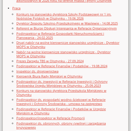
alkoholowych w 2026 roku na terenie miasta i gminy Olsztynek
Praca
Konkurs na stanowisko dyrektora Szkoły Podstawowej nr 1 im.
Noblistów Polskich w Olsztynku - 19.06.2026
Dyrektor Zespołu Szkolno-Przedszkolnego w Waplewie - 14.08.2025
Referent w Biurze Obsługi Interesanta w Referacie Organizacyjnym
Podinspektor w Referacie Gospodarki Nieruchomościami i
Planowania - 24.02.2025
Drugi nabór na wolne kierownicze stanowisko urzędnicze - Dyrektor
MOPS w Olsztynku
Nabór na wolne kierownicze stanowisko urzędnicze - Dyrektor
MOPS w Olsztynku
Prezes Zarządu TBS w Olsztynku - 27.09.2024
Podinspektor w Referacie Finansów i Podatków - 19.08.2024
Inspektor ds. drogownictwa
Kierownik Biura Rady Miejskiej w Olsztynku
Podinspektor ds. inwestycji w Referacie Inwestycji i Ochrony
Środowiska Urzędu Miejskiego w Olsztynku - 25.09.2023
Konkurs na stanowisko dyrektora Przedszkola Miejskiego w
Olsztynku
Podinspektor ds. gospodarki wodno-ściekowej w Referacie
Inwestycji i Ochrony Środowiska - umowa na zastępstwo
Podinspektor w Referacie Finansów i Podatków w Urzędzie
Miejskim w Olsztynku
Podinspektor/inspektor w Referacie Promocji
Podinspektor ds. obronnych, obrony cywilnej i zarządzania
kryzysowego