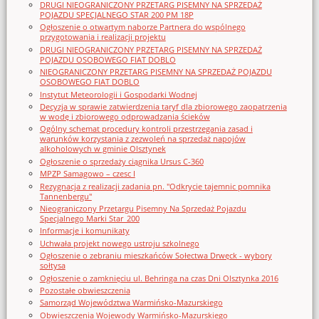
DRUGI NIEOGRANICZONY PRZETARG PISEMNY NA SPRZEDAŻ
POJAZDU SPECJALNEGO STAR 200 PM 18P
Ogłoszenie o otwartym naborze Partnera do wspólnego
przygotowania i realizacji projektu
DRUGI NIEOGRANICZONY PRZETARG PISEMNY NA SPRZEDAŻ
POJAZDU OSOBOWEGO FIAT DOBLO
NIEOGRANICZONY PRZETARG PISEMNY NA SPRZEDAŻ POJAZDU
OSOBOWEGO FIAT DOBLO
Instytut Meteorologii i Gospodarki Wodnej
Decyzja w sprawie zatwierdzenia taryf dla zbiorowego zaopatrzenia
w wodę i zbiorowego odprowadzania ścieków
Ogólny schemat procedury kontroli przestrzegania zasad i
warunków korzystania z zezwoleń na sprzedaż napojów
alkoholowych w gminie Olsztynek
Ogłoszenie o sprzedaży ciągnika Ursus C-360
MPZP Samagowo – czesc I
Rezygnacja z realizacji zadania pn. "Odkrycie tajemnic pomnika
Tannenbergu"
Nieograniczony Przetargu Pisemny Na Sprzedaż Pojazdu
Specjalnego Marki Star_200
Informacje i komunikaty
Uchwała projekt nowego ustroju szkolnego
Ogłoszenie o zebraniu mieszkańców Sołectwa Drwęck - wybory
sołtysa
Ogłoszenie o zamknięciu ul. Behringa na czas Dni Olsztynka 2016
Pozostałe obwieszczenia
Samorząd Województwa Warmińsko-Mazurskiego
Obwieszczenia Wojewody Warmińsko-Mazurskiego