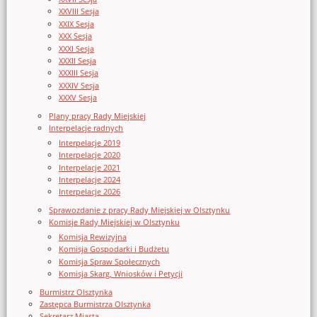
XXVIII Sesja
XXIX Sesja
XXX Sesja
XXXI Sesja
XXXII Sesja
XXXIII Sesja
XXXIV Sesja
XXXV Sesja
Plany pracy Rady Miejskiej
Interpelacje radnych
Interpelacje 2019
Interpelacje 2020
Interpelacje 2021
Interpelacje 2024
Interpelacje 2026
Sprawozdanie z pracy Rady Miejskiej w Olsztynku
Komisje Rady Miejskiej w Olsztynku
Komisja Rewizyjna
Komisja Gospodarki i Budżetu
Komisja Spraw Społecznych
Komisja Skarg, Wniosków i Petycji
Burmistrz Olsztynka
Zastępca Burmistrza Olsztynka
Sekretarz Miasta