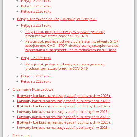
Petycje z 2024 roku
Petycje z 2025 roku
Petycje z 2026 roku
Petycje skierowane do Rady Miejskiej w Olsztynku
Petycje z 2021 roku
Petycja dot. podjęcia uchwały w sprawie gwarancji
producentów szczepionek na COVID-19
Petycja dot. podjęcia uchwały poierającej list otwarty STOP
zabójczenmu GMO - STOP niebezpiecznej szczepionce oraz
zaprzestania eksperymentu na mieszkańcach Polski i inne
Petycje z 2020 roku
Petycja dot. podjęcia uchwały w sprawie gwarancji
producentów szczepionek na COVID-19
Petycje z 2023 roku
Petycje z 2025 roku
Organizacje Pozarządowe
II otwarty konkurs na realizację zadań publicznych w 2026 r.
I otwarty konkurs na realizację zadań publicznych w 2026 r.
II otwarty konkurs na realizację zadań publicznych w 2025 r.
I otwarty konkurs na realizację zadań publicznych w 2025 r.
I otwarty konkurs na realizację zadań publicznych w 2024 r.
II otwarty konkurs na realizację zadań publicznych w 2023 r.
I otwarty konkurs na realizację zadań publicznych w 2023 r.
Ogłoszenia