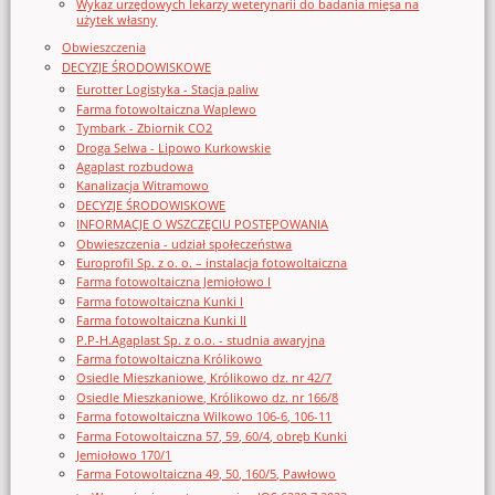
Wykaz urzędowych lekarzy weterynarii do badania mięsa na
użytek własny
Obwieszczenia
DECYZJE ŚRODOWISKOWE
Eurotter Logistyka - Stacja paliw
Farma fotowoltaiczna Waplewo
Tymbark - Zbiornik CO2
Droga Selwa - Lipowo Kurkowskie
Agaplast rozbudowa
Kanalizacja Witramowo
DECYZJE ŚRODOWISKOWE
INFORMACJE O WSZCZĘCIU POSTĘPOWANIA
Obwieszczenia - udział społeczeństwa
Europrofil Sp. z o. o. – instalacja fotowoltaiczna
Farma fotowoltaiczna Jemiołowo I
Farma fotowoltaiczna Kunki I
Farma fotowoltaiczna Kunki II
P.P-H.Agaplast Sp. z o.o. - studnia awaryjna
Farma fotowoltaiczna Królikowo
Osiedle Mieszkaniowe, Królikowo dz. nr 42/7
Osiedle Mieszkaniowe, Królikowo dz. nr 166/8
Farma fotowoltaiczna Wilkowo 106-6, 106-11
Farma Fotowoltaiczna 57, 59, 60/4, obręb Kunki
Jemiołowo 170/1
Farma Fotowoltaiczna 49, 50, 160/5, Pawłowo