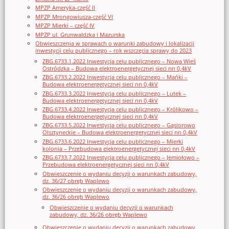
MPZP Ameryka-część II
MPZP Mrongowiusza-część VI
MPZP Mierki – część IV
MPZP ul. Grunwaldzka i Mazurska
Obwieszczenia w sprawach o warunki zabudowy i lokalizacji
inwestycji celu publicznego – rok wszczęcia sprawy do 2023
ZBG.6733.1.2022 Inwestycja celu publicznego – Nowa Wieś
Ostródzka – Budowa elektroenergetycznej sieci nn 0,4kV
ZBG.6733.2.2022 Inwestycja celu publicznego – Mańki –
Budowa elektroenergetycznej sieci nn 0,4kV
ZBG.6733.3.2022 Inwestycja celu publicznego – Lutek –
Budowa elektroenergetycznej sieci nn 0,4kV
ZBG.6733.4.2022 Inwestycja celu publicznego – Królikowo –
Budowa elektroenergetycznej sieci nn 0,4kV
ZBG.6733.5.2022 Inwestycja celu publicznego – Gąsiorowo
Olsztyneckie – Budowa elektroenergetycznej sieci nn 0,4kV
ZBG.6733.6.2022 Inwestycja celu publicznego – Mierki
kolonia – Przebudowa elektroenergetycznej sieci nn 0,4kV
ZBG.6733.7.2022 Inwestycja celu publicznego – Jemiołowo –
Przebudowa elektroenergetycznej sieci nn 0,4kV
Obwieszczenie o wydaniu decyzji o warunkach zabudowy,
dz. 36/27 obręb Waplewo
Obwieszczenie o wydaniu decyzji o warunkach zabudowy,
dz. 36/26 obręb Waplewo
Obwieszczenie o wydaniu decyzji o warunkach
zabudowy, dz. 36/26 obręb Waplewo
Obwieszczenie o wydaniu decyzji o warunkach zabudowy,