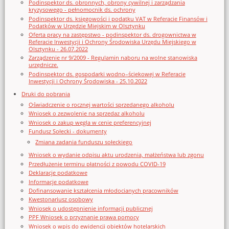
Podinspektor ds. obronnych, obrony cywilnej i zarządzania
kryzysowego - pełnomocnik ds. ochrony
Podinspektor ds. księgowości i podatku VAT w Referacie Finansów i
Podatków w Urzędzie Miejskim w Olsztynku
Oferta pracy na zastępstwo - podinspektor ds. drogownictwa w
Referacie Inwestycji i Ochrony Środowiska Urzędu Miejskiego w
Olsztynku - 26.07.2022
Zarządzenie nr 9/2009 - Regulamin naboru na wolne stanowiska
urzędnicze.
Podinspektor ds. gospodarki wodno–ściekowej w Referacie
Inwestycji i Ochrony Środowiska - 25.10.2022
Druki do pobrania
Oświadczenie o rocznej wartości sprzedanego alkoholu
Wniosek o zezwolenie na sprzedaz alkoholu
Wniosek o zakup węgla w cenie preferencyjnej
Fundusz Sołecki - dokumenty
Zmiana zadania funduszu sołeckiego
Wniosek o wydanie odpisu aktu urodzenia, małżeństwa lub zgonu
Przedłużenie terminu płatności z powodu COVID-19
Deklaracje podatkowe
Informacje podatkowe
Dofinansowanie kształcenia młodocianych pracowników
Kwestonariusz osobowy
Wniosek o udostępnienie informacji publicznej
PPF Wniosek o przyznanie prawa pomocy
Wniosek o wpis do ewidencji obiektów hotelarskich