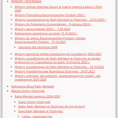
WYBORY I REFERENDA
Wybory sołtysa Sołectwa Zezuty w trakcie trwania kadencji 2024-
2029
Wybory Prezydenta Rzeczypospolitej Polskiej 2025 r.
Wybory uzupełniające do Rady Miejskiej w Olsztynku - 25.05.2025 r
Wybory do Parlamentu Europejskiego - 9 czerwca 2024 r.
Wybory samorządowe 2024 r. - 7.04.2024
Referendum zarządzone na dzień 15.10.2023 r.
Wybory do Sejmu Rzeczypospolitej Polskiej i Senatu
Rzeczypospolitej Polskiej - 15.10.2023
Szkolenie dla członków OKW
Wybory ławników sądów powszechnych na kadencję 2024-2027
Wybory uzupełniające do Rady Miejskiej w Olsztynku w okręgu
wyborczym nr 3 zarządzone na dzień 15 stycznia 2023 r.
Wybory uzupełniające do Rady Miejskiej w Olsztynku - 23.10.2022
Wybory Przedterminowe Burmistrza Olsztynka - 24.07.2022
Wybory sołtysów, rad sołeckich, przewodniczących osiedli i rad
osiedlowych 2024-2029
Ogłoszenia Biura Rady Miejskiej
Władze Gminy Olsztynek
Rada Miejska kadencja 2024-2029
Statut Gminy Olsztynek
Radni Rady Miejskiej w Olsztynku (w tym dyżury)
Sesje Rady Miejskiej w Olsztynku
I sesja - inauguracyjna