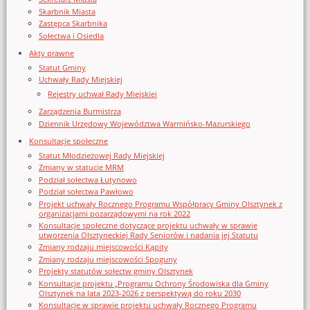
Skarbnik Miasta
Zastępca Skarbnika
Sołectwa i Osiedla
Akty prawne
Statut Gminy
Uchwały Rady Miejskiej
Rejestry uchwał Rady Miejskiej
Zarządzenia Burmistrza
Dziennik Urzędowy Województwa Warmińsko-Mazurskiego
Konsultacje społeczne
Statut Młodzieżowej Rady Miejskiej
Zmiany w statucie MRM
Podział sołectwa Łutynowo
Podział sołectwa Pawłowo
Projekt uchwały Rocznego Programu Współpracy Gminy Olsztynek z
organizacjami pozarządowymi na rok 2022
Konsultacje społeczne dotyczące projektu uchwały w sprawie
utworzenia Olsztyneckiej Rady Seniorów i nadania jej Statutu
Zmiany rodzaju miejscowości Kąpity
Zmiany rodzaju miejscowości Spoguny
Projekty statutów sołectw gminy Olsztynek
Konsultacje projektu „Programu Ochrony Środowiska dla Gminy
Olsztynek na lata 2023-2026 z perspektywą do roku 2030
Konsultacje w sprawie projektu uchwały Rocznego Programu