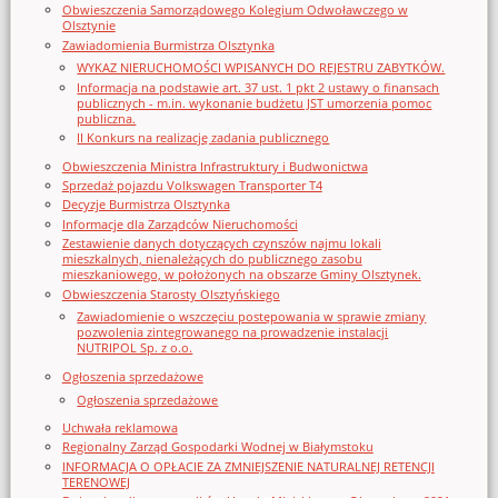
Obwieszczenia Samorządowego Kolegium Odwoławczego w
Olsztynie
Zawiadomienia Burmistrza Olsztynka
WYKAZ NIERUCHOMOŚCI WPISANYCH DO REJESTRU ZABYTKÓW.
Informacja na podstawie art. 37 ust. 1 pkt 2 ustawy o finansach
publicznych - m.in. wykonanie budżetu JST umorzenia pomoc
publiczna.
II Konkurs na realizację zadania publicznego
Obwieszczenia Ministra Infrastruktury i Budwonictwa
Sprzedaż pojazdu Volkswagen Transporter T4
Decyzje Burmistrza Olsztynka
Informacje dla Zarządców Nieruchomości
Zestawienie danych dotyczących czynszów najmu lokali
mieszkalnych, nienależących do publicznego zasobu
mieszkaniowego, w położonych na obszarze Gminy Olsztynek.
Obwieszczenia Starosty Olsztyńskiego
Zawiadomienie o wszczęciu postępowania w sprawie zmiany
pozwolenia zintegrowanego na prowadzenie instalacji
NUTRIPOL Sp. z o.o.
Ogłoszenia sprzedażowe
Ogłoszenia sprzedażowe
Uchwała reklamowa
Regionalny Zarząd Gospodarki Wodnej w Białymstoku
INFORMACJA O OPŁACIE ZA ZMNIEJSZENIE NATURALNEJ RETENCJI
TERENOWEJ