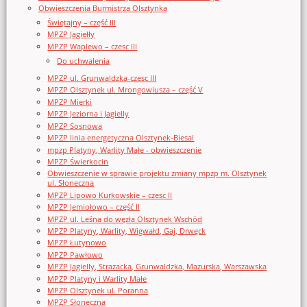
Obwieszczenia Burmistrza Olsztynka
Świętajny – część III
MPZP Jagiełły
MPZP Waplewo – czesc III
Do uchwalenia
MPZP ul. Grunwaldzka-czesc III
MPZP Olsztynek ul. Mrongowiusza – część V
MPZP Mierki
MPZP Jeziorna i Jagielly
MPZP Sosnowa
MPZP linia energetyczna Olsztynek-Biesal
mpzp Platyny, Warlity Małe - obwieszczenie
MPZP Świerkocin
Obwieszczenie w sprawie projektu zmiany mpzp m. Olsztynek
ul. Słoneczna
MPZP Lipowo Kurkowskie – czesc II
MPZP Jemiołowo – część II
MPZP ul. Leśna do węzła Olsztynek Wschód
MPZP Platyny, Warlity, Wigwałd, Gaj, Drwęck
MPZP Łutynowo
MPZP Pawłowo
MPZP Jagielly, Strazacka, Grunwaldzka, Mazurska, Warszawska
MPZP Platyny i Warlity Małe
MPZP Olsztynek ul. Poranna
MPZP Słoneczna