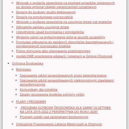
Wniosek o wydanie zezwolenia na przejazd pojazdów ciężarowych
po drodze gminnej objętej ograniczeniem tonażowym
Dotacje do budowy studni głębinowych
Dotacje na przydomowe oczyszczalnie
Wniosek o wydanie zezwolenia na usunięcie drzew lub krzewów
Zgłoszenie zamiaru usunięcia drzew
Uzgodnienie zasad korzystania z przystanków
Wydanie opinii na wykorzystanie dróg w sposób szczególny
Formularz zgłoszenia do ewidencji zbiorników bezodpływowych i
przydomowych oczyszczalni ścieków
Pismo dotyczące aktu planowania przestrzennego
modeLOWE przestrzenie edukacji i integracji w Gminie Olsztynek
Ochrona Środowiska
Rolnictwo
Szacowanie szkód spowodowanych przez zwierzęta łowne
Szacowanie szkód spowodowanych niekorzystnymi zjawiskami
atmosferycznymi
Komunikaty dla rolników
Zasady stosowania środków ochrony roślin
PLANY I PROGRAMY
„PROGRAM OCHRONY ŚRODOWISKA DLA GMINY OLSZTYNEK
NA LATA 2019-2022 Z PERSPEKTYWĄ DO ROKU 2026”
Program opieki nad zwierzętami bezdomnymi
Ogloszenie Powiatowego Lekarza Weterynarii w Olsztynie