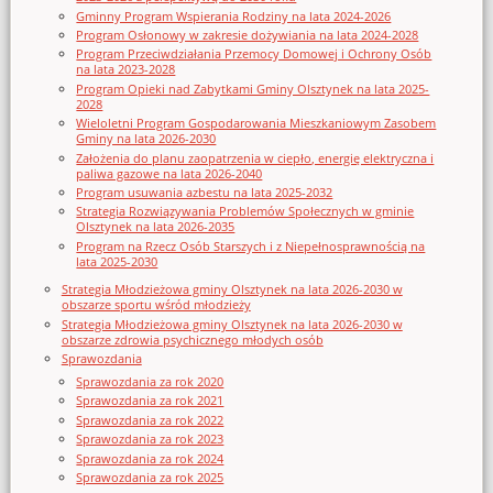
Gminny Program Wspierania Rodziny na lata 2024-2026
Program Osłonowy w zakresie dożywiania na lata 2024-2028
Program Przeciwdziałania Przemocy Domowej i Ochrony Osób
na lata 2023-2028
Program Opieki nad Zabytkami Gminy Olsztynek na lata 2025-
2028
Wieloletni Program Gospodarowania Mieszkaniowym Zasobem
Gminy na lata 2026-2030
Założenia do planu zaopatrzenia w ciepło, energię elektryczna i
paliwa gazowe na lata 2026-2040
Program usuwania azbestu na lata 2025-2032
Strategia Rozwiązywania Problemów Społecznych w gminie
Olsztynek na lata 2026-2035
Program na Rzecz Osób Starszych i z Niepełnosprawnością na
lata 2025-2030
Strategia Młodzieżowa gminy Olsztynek na lata 2026-2030 w
obszarze sportu wśród młodzieży
Strategia Młodzieżowa gminy Olsztynek na lata 2026-2030 w
obszarze zdrowia psychicznego młodych osób
Sprawozdania
Sprawozdania za rok 2020
Sprawozdania za rok 2021
Sprawozdania za rok 2022
Sprawozdania za rok 2023
Sprawozdania za rok 2024
Sprawozdania za rok 2025