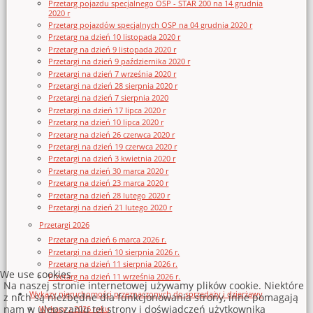
Przetarg pojazdu specjalnego OSP - STAR 200 na 14 grudnia
2020 r
Przetarg pojazdów specjalnych OSP na 04 grudnia 2020 r
Przetarg na dzień 10 listopada 2020 r
Przetarg na dzień 9 listopada 2020 r
Przetargi na dzień 9 października 2020 r
Przetargi na dzień 7 września 2020 r
Przetargi na dzień 28 sierpnia 2020 r
Przetargi na dzień 7 sierpnia 2020
Przetargi na dzień 17 lipca 2020 r
Przetarg na dzień 10 lipca 2020 r
Przetarg na dzień 26 czerwca 2020 r
Przetargi na dzień 19 czerwca 2020 r
Przetargi na dzień 3 kwietnia 2020 r
Przetarg na dzień 30 marca 2020 r
Przetarg na dzień 23 marca 2020 r
Przetarg na dzień 28 lutego 2020 r
Przetargi na dzień 21 lutego 2020 r
Przetargi 2026
Przetarg na dzień 6 marca 2026 r.
Przetargi na dzień 10 sierpnia 2026 r.
Przetarg na dzień 11 sierpnia 2026 r.
We use cookies
Przetarg na dzień 11 września 2026 r.
Na naszej stronie internetowej używamy plików cookie. Niektóre
Wykazy nieruchomości przeznaczonych do sprzedaży i dzierżawy
z nich są niezbędne dla funkcjonowania strony, inne pomagają
nam w ulepszaniu tej strony i doświadczeń użytkownika
Wykazy z 2026 roku