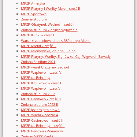
MPZP Ameryka
MPZP Platyny i Warlity Małe – część II
MPZP Sportowa
Zmiana studium
MPZP Olsztynek Wschód – część II
Zmiana studium – drugie wyłożenie
MPZP Kunki – czesc I
Warunki zabudowy dla dz. 380 obręb Mierki
MPZP Mierki – część III
MPZP Mierkowska, Zielona i Polna
MPZP Platyny, Warlity, Elgnówko, Gaj, Wigwałd i Zawady
Zmiana Studium 2021
MPZP węzeł Olsztynek Zachód
MPZP Waplewo – część IV
MPZP ul. Behringa
MPZP Królikowo – czesc I
MPZP Waplewo – czesc V
Zmiana studium 2022
MPZP Pawłowo – część III
Zmiana studium 2022 II
MPZP jezioro Jemiołowo
MPZP Wilcza – obszar A
MPZP Gąsiorowo – część III
MPZP ul. Behringa – część II
MPZP Perłowa i Pionierów
Zmiana MPZP Kunki