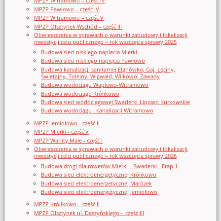
MPZP Witramowo – część IV
MPZP Pawłowo – część IV
MPZP Witramowo – część V
MPZP Olsztynek Wschód – część III
Obwieszczenia w sprawach o warunki zabudowy i lokalizacji
inwestycji celu publicznego – rok wszczęcia sprawy 2025
Budowa sieci niskiego napięcia Mierki
Budowa sieci niskiego napięcia Pawłowo
Budowa kanalizacji sanitarnej Elgnówko, Gaj, Łęciny,
Świętajny, Tolejny, Wigwałd, Wilkowo, Zawady
Budowa wodociągu Waplewo-Witramowo
Budowa wodociągu Królikowo
Budowa sieci wodociągowej Swaderki-Lipowo Kurkowskie
Budowa wodociągu i kanalizacji Witramowo
MPZP Jemiołowo - część II
MPZP Mierki - część V
MPZP Warlity Małe - część I
Obwieszczenia w sprawach o warunki zabudowy i lokalizacji
inwestycji celu publicznego – rok wszczęcia sprawy 2026
Budowa drogi dla rowerów Mierki – Swaderki - Etap 1
Budowa sieci elektroenergetycznej Królikowo
Budowa sieci elektroenergetycznej Marózek
Budowa sieci elektroenergetycznej Jemiołowo
MPZP Królikowo – część II
MPZP Olsztynek ul. Daszyńskiego – część III