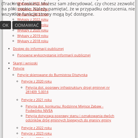
(Tracking Cookies). Możesz sam zdecydować, czy chcesz zezwolić
Wykazy z 2025 roku
na pliki cookie. Należy pamiętać, że w przypadku odrzucenia, nie
Wykazy z 2024 roku
wszystkie funkcje strony mogą być dostępne.
Wykazy z 2023 roku
Wykazy z 2022 roku
OK
ODMAWIAĆ
Wykazy z 2021 roku
Wykazy z 2020 roku
Wykazy z 2019 roku
Wykazy z 2018 roku
Dostęp do informacji publicznej
Ponowne wykorzystanie informacji publicznej
Skargi i wnioski
Petycje
Petycje skierowane do Burmistrza Olsztynka
Petycje z 2020 roku
Petycja dot. poprawy infrastruktury drogi gminnej nr
281409_5.0014
Petycje z 2021 roku
Petycja dot. konkursu: Rodzinne Miejsce Zabaw -
Podwórko NIVEA
Petycja dotycząca poprawy stanu i oznakowania dwóch
odcinków dróg gminnych biegących do granicy gminy
Petycje z 2022 roku
Petycje z 2023 roku