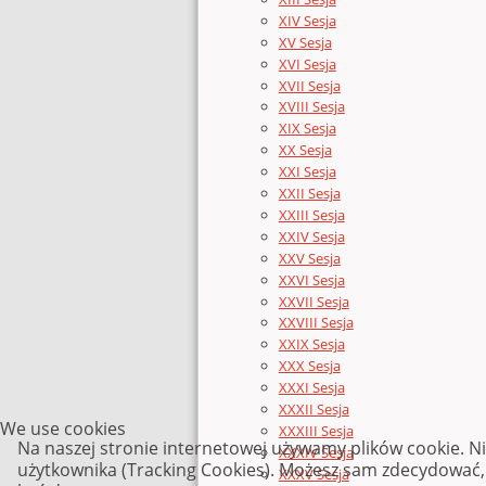
XIV Sesja
XV Sesja
XVI Sesja
XVII Sesja
XVIII Sesja
XIX Sesja
XX Sesja
XXI Sesja
XXII Sesja
XXIII Sesja
XXIV Sesja
XXV Sesja
XXVI Sesja
XXVII Sesja
XXVIII Sesja
XXIX Sesja
XXX Sesja
XXXI Sesja
XXXII Sesja
We use cookies
XXXIII Sesja
Na naszej stronie internetowej używamy plików cookie. N
XXXIV Sesja
użytkownika (Tracking Cookies). Możesz sam zdecydować, c
XXXV Sesja