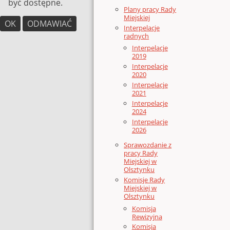
być dostępne.
Plany pracy Rady
Miejskiej
OK
ODMAWIAĆ
Interpelacje
radnych
Interpelacje
2019
Interpelacje
2020
Interpelacje
2021
Interpelacje
2024
Interpelacje
2026
Sprawozdanie z
pracy Rady
Miejskiej w
Olsztynku
Komisje Rady
Miejskiej w
Olsztynku
Komisja
Rewizyjna
Komisja