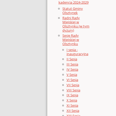
kadencja 2024-2029
Statut Gminy
Olsztynek
Radni Rady
Miejskiej w
Olsztynku (w tym
dyżury)
Sesje Rady
Miejskiej w
Olsztynku
I sesja -
inauguracyjna
II Sesja
III Sesja
IV Sesja
V Sesja
VI Sesja
VII Sesja
VIII Sesja
IX Sesja
X Sesja
XI Sesja
XII Sesja
XIII Sesja