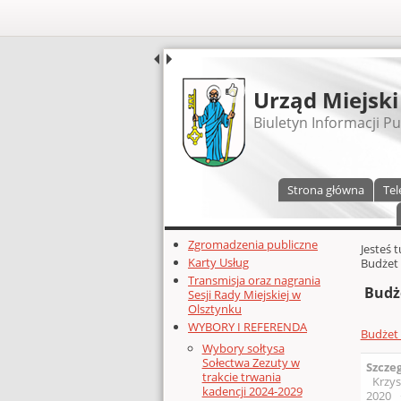
UDOSTĘPNIJ
Urząd Miejski
Biuletyn Informacji Pu
Menu główne
Strona główna
Tel
Dodatkowe zasoby (lewa kolumn
Zgromadzenia publiczne
Głównej 
Jesteś 
Karty Usług
Budżet
Transmisja oraz nagrania
Budż
Sesji Rady Miejskiej w
Olsztynku
WYBORY I REFERENDA
Budżet
Wybory sołtysa
Sołectwa Zezuty w
Szcze
trakcie trwania
Krzys
kadencji 2024-2029
2020