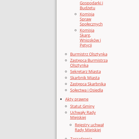
Gospodarki i
Budżetu
Komisja
Spraw
Społecznych
Komisja
Skarg,
Wniosków i
Petycji
Burmistrz Olsztynka
Zastępca Burmistrza
Olsztynka
Sekretarz Miasta
Skarbnik Miasta
Zastępca Skarbnika
Sołectwa i Osiedla
Akty prawne
Statut Gminy
Uchwały Rady
Miejskiej
Rejestry uchwał
Rady Miejskiej
Zarządzenia