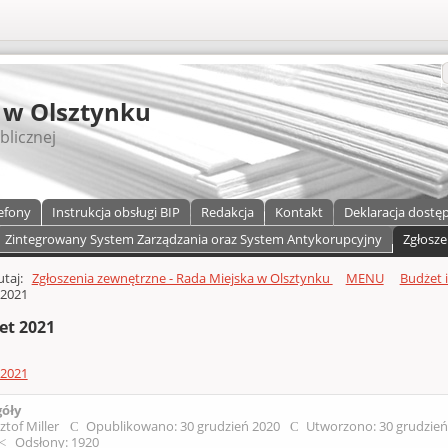
S
 w Olsztynku
blicznej
efony
Instrukcja obsługi BIP
Redakcja
Kontakt
Deklaracja dostę
Zintegrowany System Zarządzania oraz System Antykorupcyjny
Zgłosze
a)
zawartości
tutaj:
Zgłoszenia zewnętrzne - Rada Miejska w Olsztynku
MENU
Budżet 
 2021
et 2021
 2021
góły
ztof Miller
Opublikowano: 30 grudzień 2020
Utworzono: 30 grudzie
Odsłony: 1920