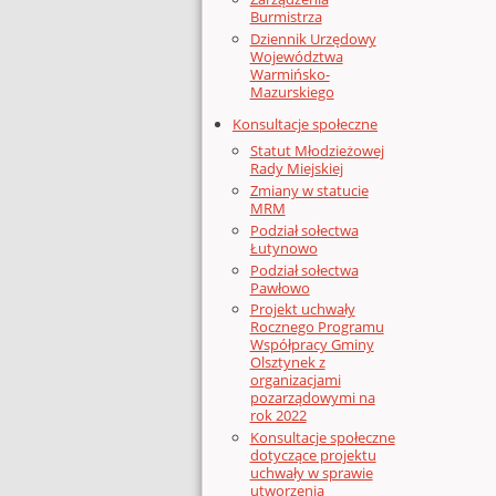
Burmistrza
Dziennik Urzędowy
Województwa
Warmińsko-
Mazurskiego
Konsultacje społeczne
Statut Młodzieżowej
Rady Miejskiej
Zmiany w statucie
MRM
Podział sołectwa
Łutynowo
Podział sołectwa
Pawłowo
Projekt uchwały
Rocznego Programu
Współpracy Gminy
Olsztynek z
organizacjami
pozarządowymi na
rok 2022
Konsultacje społeczne
dotyczące projektu
uchwały w sprawie
utworzenia