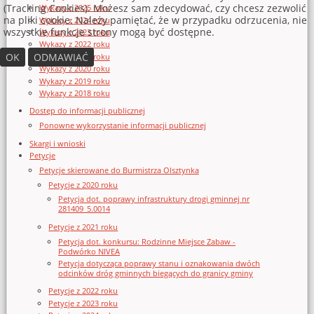
(Tracking Cookies). Możesz sam zdecydować, czy chcesz zezwolić
Wykazy z 2025 roku
na pliki cookie. Należy pamiętać, że w przypadku odrzucenia, nie
Wykazy z 2024 roku
wszystkie funkcje strony mogą być dostępne.
Wykazy z 2023 roku
Wykazy z 2022 roku
OK
ODMAWIAĆ
Wykazy z 2021 roku
Wykazy z 2020 roku
Wykazy z 2019 roku
Wykazy z 2018 roku
Dostęp do informacji publicznej
Ponowne wykorzystanie informacji publicznej
Skargi i wnioski
Petycje
Petycje skierowane do Burmistrza Olsztynka
Petycje z 2020 roku
Petycja dot. poprawy infrastruktury drogi gminnej nr
281409_5.0014
Petycje z 2021 roku
Petycja dot. konkursu: Rodzinne Miejsce Zabaw -
Podwórko NIVEA
Petycja dotycząca poprawy stanu i oznakowania dwóch
odcinków dróg gminnych biegących do granicy gminy
Petycje z 2022 roku
Petycje z 2023 roku