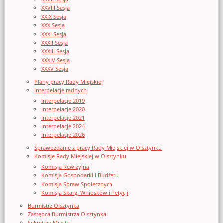
XXVIII Sesja
XXIX Sesja
XXX Sesja
XXXI Sesja
XXXII Sesja
XXXIII Sesja
XXXIV Sesja
XXXV Sesja
Plany pracy Rady Miejskiej
Interpelacje radnych
Interpelacje 2019
Interpelacje 2020
Interpelacje 2021
Interpelacje 2024
Interpelacje 2026
Sprawozdanie z pracy Rady Miejskiej w Olsztynku
Komisje Rady Miejskiej w Olsztynku
Komisja Rewizyjna
Komisja Gospodarki i Budżetu
Komisja Spraw Społecznych
Komisja Skarg, Wniosków i Petycji
Burmistrz Olsztynka
Zastępca Burmistrza Olsztynka
Sekretarz Miasta