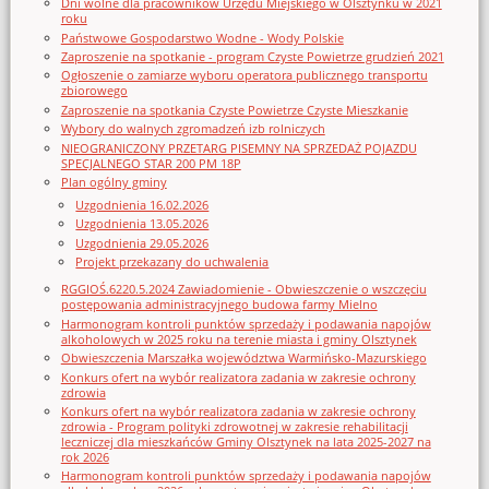
Dni wolne dla pracowników Urzędu Miejskiego w Olsztynku w 2021
roku
Państwowe Gospodarstwo Wodne - Wody Polskie
Zaproszenie na spotkanie - program Czyste Powietrze grudzień 2021
Ogłoszenie o zamiarze wyboru operatora publicznego transportu
zbiorowego
Zaproszenie na spotkania Czyste Powietrze Czyste Mieszkanie
Wybory do walnych zgromadzeń izb rolniczych
NIEOGRANICZONY PRZETARG PISEMNY NA SPRZEDAŻ POJAZDU
SPECJALNEGO STAR 200 PM 18P
Plan ogólny gminy
Uzgodnienia 16.02.2026
Uzgodnienia 13.05.2026
Uzgodnienia 29.05.2026
Projekt przekazany do uchwalenia
RGGIOŚ.6220.5.2024 Zawiadomienie - Obwieszczenie o wszczęciu
postępowania administracyjnego budowa farmy Mielno
Harmonogram kontroli punktów sprzedaży i podawania napojów
alkoholowych w 2025 roku na terenie miasta i gminy Olsztynek
Obwieszczenia Marszałka województwa Warmińsko-Mazurskiego
Konkurs ofert na wybór realizatora zadania w zakresie ochrony
zdrowia
Konkurs ofert na wybór realizatora zadania w zakresie ochrony
zdrowia - Program polityki zdrowotnej w zakresie rehabilitacji
leczniczej dla mieszkańców Gminy Olsztynek na lata 2025-2027 na
rok 2026
Harmonogram kontroli punktów sprzedaży i podawania napojów