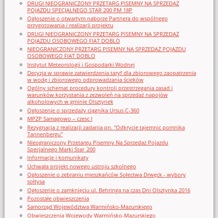
DRUGI NIEOGRANICZONY PRZETARG PISEMNY NA SPRZEDAŻ
POJAZDU SPECJALNEGO STAR 200 PM 18P
Ogłoszenie o otwartym naborze Partnera do wspólnego
przygotowania i realizacji projektu
DRUGI NIEOGRANICZONY PRZETARG PISEMNY NA SPRZEDAŻ
POJAZDU OSOBOWEGO FIAT DOBLO
NIEOGRANICZONY PRZETARG PISEMNY NA SPRZEDAŻ POJAZDU
OSOBOWEGO FIAT DOBLO
Instytut Meteorologii i Gospodarki Wodnej
Decyzja w sprawie zatwierdzenia taryf dla zbiorowego zaopatrzenia
w wodę i zbiorowego odprowadzania ścieków
Ogólny schemat procedury kontroli przestrzegania zasad i
warunków korzystania z zezwoleń na sprzedaż napojów
alkoholowych w gminie Olsztynek
Ogłoszenie o sprzedaży ciągnika Ursus C-360
MPZP Samagowo – czesc I
Rezygnacja z realizacji zadania pn. "Odkrycie tajemnic pomnika
Tannenbergu"
Nieograniczony Przetargu Pisemny Na Sprzedaż Pojazdu
Specjalnego Marki Star_200
Informacje i komunikaty
Uchwała projekt nowego ustroju szkolnego
Ogłoszenie o zebraniu mieszkańców Sołectwa Drwęck - wybory
sołtysa
Ogłoszenie o zamknięciu ul. Behringa na czas Dni Olsztynka 2016
Pozostałe obwieszczenia
Samorząd Województwa Warmińsko-Mazurskiego
Obwieszczenia Wojewody Warmińsko-Mazurskiego