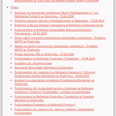
alkoholowych w 2026 roku na terenie miasta i gminy Olsztynek
Praca
Konkurs na stanowisko dyrektora Szkoły Podstawowej nr 1 im.
Noblistów Polskich w Olsztynku - 19.06.2026
Dyrektor Zespołu Szkolno-Przedszkolnego w Waplewie - 14.08.2025
Referent w Biurze Obsługi Interesanta w Referacie Organizacyjnym
Podinspektor w Referacie Gospodarki Nieruchomościami i
Planowania - 24.02.2025
Drugi nabór na wolne kierownicze stanowisko urzędnicze - Dyrektor
MOPS w Olsztynku
Nabór na wolne kierownicze stanowisko urzędnicze - Dyrektor
MOPS w Olsztynku
Prezes Zarządu TBS w Olsztynku - 27.09.2024
Podinspektor w Referacie Finansów i Podatków - 19.08.2024
Inspektor ds. drogownictwa
Kierownik Biura Rady Miejskiej w Olsztynku
Podinspektor ds. inwestycji w Referacie Inwestycji i Ochrony
Środowiska Urzędu Miejskiego w Olsztynku - 25.09.2023
Konkurs na stanowisko dyrektora Przedszkola Miejskiego w
Olsztynku
Podinspektor ds. gospodarki wodno-ściekowej w Referacie
Inwestycji i Ochrony Środowiska - umowa na zastępstwo
Podinspektor w Referacie Finansów i Podatków w Urzędzie
Miejskim w Olsztynku
Podinspektor/inspektor w Referacie Promocji
Podinspektor ds. obronnych, obrony cywilnej i zarządzania
kryzysowego