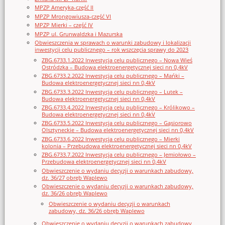
MPZP Ameryka-część II
MPZP Mrongowiusza-część VI
MPZP Mierki – część IV
MPZP ul. Grunwaldzka i Mazurska
Obwieszczenia w sprawach o warunki zabudowy i lokalizacji
inwestycji celu publicznego – rok wszczęcia sprawy do 2023
ZBG.6733.1.2022 Inwestycja celu publicznego – Nowa Wieś
Ostródzka – Budowa elektroenergetycznej sieci nn 0,4kV
ZBG.6733.2.2022 Inwestycja celu publicznego – Mańki –
Budowa elektroenergetycznej sieci nn 0,4kV
ZBG.6733.3.2022 Inwestycja celu publicznego – Lutek –
Budowa elektroenergetycznej sieci nn 0,4kV
ZBG.6733.4.2022 Inwestycja celu publicznego – Królikowo –
Budowa elektroenergetycznej sieci nn 0,4kV
ZBG.6733.5.2022 Inwestycja celu publicznego – Gąsiorowo
Olsztyneckie – Budowa elektroenergetycznej sieci nn 0,4kV
ZBG.6733.6.2022 Inwestycja celu publicznego – Mierki
kolonia – Przebudowa elektroenergetycznej sieci nn 0,4kV
ZBG.6733.7.2022 Inwestycja celu publicznego – Jemiołowo –
Przebudowa elektroenergetycznej sieci nn 0,4kV
Obwieszczenie o wydaniu decyzji o warunkach zabudowy,
dz. 36/27 obręb Waplewo
Obwieszczenie o wydaniu decyzji o warunkach zabudowy,
dz. 36/26 obręb Waplewo
Obwieszczenie o wydaniu decyzji o warunkach
zabudowy, dz. 36/26 obręb Waplewo
Obwieszczenie o wydaniu decyzji o warunkach zabudowy,