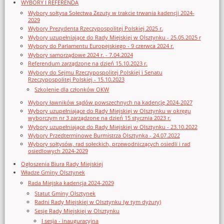
WYBORY I REFERENDA
Wybory sołtysa Sołectwa Zezuty w trakcie trwania kadencji 2024-
2029
Wybory Prezydenta Rzeczypospolitej Polskiej 2025 r.
Wybory uzupełniające do Rady Miejskiej w Olsztynku - 25.05.2025 r
Wybory do Parlamentu Europejskiego - 9 czerwca 2024 r.
Wybory samorządowe 2024 r. - 7.04.2024
Referendum zarządzone na dzień 15.10.2023 r.
Wybory do Sejmu Rzeczypospolitej Polskiej i Senatu
Rzeczypospolitej Polskiej - 15.10.2023
Szkolenie dla członków OKW
Wybory ławników sądów powszechnych na kadencję 2024-2027
Wybory uzupełniające do Rady Miejskiej w Olsztynku w okręgu
wyborczym nr 3 zarządzone na dzień 15 stycznia 2023 r.
Wybory uzupełniające do Rady Miejskiej w Olsztynku - 23.10.2022
Wybory Przedterminowe Burmistrza Olsztynka - 24.07.2022
Wybory sołtysów, rad sołeckich, przewodniczących osiedli i rad
osiedlowych 2024-2029
Ogłoszenia Biura Rady Miejskiej
Władze Gminy Olsztynek
Rada Miejska kadencja 2024-2029
Statut Gminy Olsztynek
Radni Rady Miejskiej w Olsztynku (w tym dyżury)
Sesje Rady Miejskiej w Olsztynku
I sesja - inauguracyjna