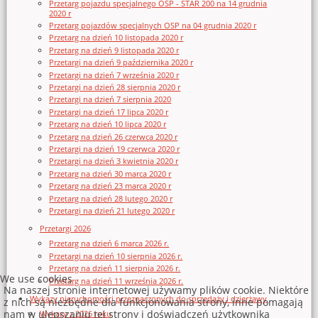
Przetarg pojazdu specjalnego OSP - STAR 200 na 14 grudnia
2020 r
Przetarg pojazdów specjalnych OSP na 04 grudnia 2020 r
Przetarg na dzień 10 listopada 2020 r
Przetarg na dzień 9 listopada 2020 r
Przetargi na dzień 9 października 2020 r
Przetargi na dzień 7 września 2020 r
Przetargi na dzień 28 sierpnia 2020 r
Przetargi na dzień 7 sierpnia 2020
Przetargi na dzień 17 lipca 2020 r
Przetarg na dzień 10 lipca 2020 r
Przetarg na dzień 26 czerwca 2020 r
Przetargi na dzień 19 czerwca 2020 r
Przetargi na dzień 3 kwietnia 2020 r
Przetarg na dzień 30 marca 2020 r
Przetarg na dzień 23 marca 2020 r
Przetarg na dzień 28 lutego 2020 r
Przetargi na dzień 21 lutego 2020 r
Przetargi 2026
Przetarg na dzień 6 marca 2026 r.
Przetargi na dzień 10 sierpnia 2026 r.
Przetarg na dzień 11 sierpnia 2026 r.
We use cookies
Przetarg na dzień 11 września 2026 r.
Na naszej stronie internetowej używamy plików cookie. Niektóre
Wykazy nieruchomości przeznaczonych do sprzedaży i dzierżawy
z nich są niezbędne dla funkcjonowania strony, inne pomagają
nam w ulepszaniu tej strony i doświadczeń użytkownika
Wykazy z 2026 roku