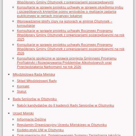
Współpracy Gminy Olsztynek z organizacjami pozarządowymi
Konsultacje w sprawie projektu uchwały w sprawie określenia trybu
i szczegółowych kryteriów oceny wniosków o realizację zadania
publicznego w ramach inicjatywy lokalnej
Wprowadzenie strefy ciszy na jeziorach w gminie Olsztynek –
konsultacje
Konsultacje w sprawie projektu uchwały Rocznego Programu
Współpracy Gminy Olsztynek z organizacjami pozarządowymi na rok
2025
Konsultacje w sprawie projektu uchwały Rocznego Programu
Współpracy Gminy Olsztynek z organizacjami pozarządowymi na rok
2026
Konsultacje społeczne w sprawie przyjęcia Gminnego Programu
Profilaktyki i Rozwiązywania Problemów Alkoholowych oraz
Przeciwdziałania Narkomanii na rok 2026
Młodzieżowa Rada Miejska
Skład Młodzieżowej Rady
Kontakt
Statut
Rada Seniorów w Olsztynku
Nabór kandydatów do II kadencji Rady Seniorów w Olsztynku
Urząd Miejski
Informacje Ogólne
Regulamin Organizacyjny Urzedu Miejskiego w Olsztynku
Kodeks etyki UM w Olsztynku
Dokumentacja dot. Zintegrowanego Systemu Zarządzania Jakością