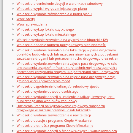
Wniosek o przeniesienie decyzji o warunkach zabudowy
Wniosek o wypis i wyrys z miejscowego planu
Wniosek o wydanie zaświadczenia o braku planu
Wzor_oferty
Wzor_sprawozdania
Wniosek o wykup lokalu użytkowego
Wniosek o wykup lokalu mieszkalnego
Wnisek o wydanie zezwolenia na wykreślenie hipoteki z KW
Wniosek o nadanie numeru porządkowego nieruchomości
Wniosek o wydanie zezwolenia na lokalizację w pasie drogowym
obiektów budowlanych lub urządzeń niezwiązanych z potrzebami
zarządzania drogami lub potrzebami ruchu drogowego oraz reklam
Wniosek o wydanie zezwolenia na zajęcie pasa drogowego w celu
umieszczenia urządzeń infrastruktury technicznej niezwiązanych z
potrzebami zarządzania drogami lub potrzebami ruchu drogowego
Wniosek o wydanie zezwolenia na zajęcie pasa drogowego drogi
gminnej w celu prowadzenia robót
Wniosek o uzgodnienie lokalizacji/przebudowy zjazdu
Wniosek o wydanie dowodu osobistego
Wniosek o wydanie decyzji o ustalenie lokalizacji inwestycji celu
publicznego albo warunków zabudowy
Udzielenia licencji na wykonywanie krajowego transportu
drogowego w zakresie przewozu osób taksówką
Wniosek o wydanie zaświadczenia o rewitalizacji
Wniosek o dotację z programu Ciepłe Mieszkanie
Wniosek o płatność z programu Ciepłe Mieszkanie
Wniosek o wydanie decyzji o środowiskowych uwarunkowaniach