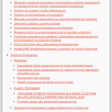
Wniosek o wydanie zezwolenia na przejazd pojazdów ciężarowych
po drodze gminnej objętej ograniczeniem tonażowym
Dotacje do budowy studni głębinowych
Dotacje na przydomowe oczyszczalnie
Wniosek o wydanie zezwolenia na usunięcie drzew lub krzewów
Zgłoszenie zamiaru usunięcia drzew
Uzgodnienie zasad korzystania z przystanków
Wydanie opinii na wykorzystanie dróg w sposób szczególny
Formularz zgłoszenia do ewidencji zbiorników bezodpływowych i
przydomowych oczyszczalni ścieków
Pismo dotyczące aktu planowania przestrzennego
modeLOWE przestrzenie edukacji i integracji w Gminie Olsztynek
Ochrona Środowiska
Rolnictwo
Szacowanie szkód spowodowanych przez zwierzęta łowne
Szacowanie szkód spowodowanych niekorzystnymi zjawiskami
atmosferycznymi
Komunikaty dla rolników
Zasady stosowania środków ochrony roślin
PLANY I PROGRAMY
„PROGRAM OCHRONY ŚRODOWISKA DLA GMINY OLSZTYNEK
NA LATA 2019-2022 Z PERSPEKTYWĄ DO ROKU 2026”
Program opieki nad zwierzętami bezdomnymi
Ogloszenie Powiatowego Lekarza Weterynarii w Olsztynie