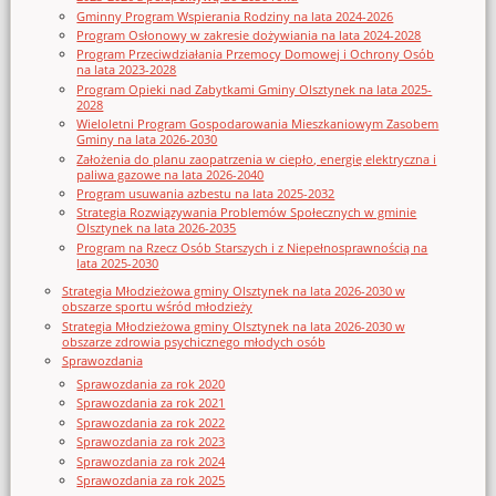
Gminny Program Wspierania Rodziny na lata 2024-2026
Program Osłonowy w zakresie dożywiania na lata 2024-2028
Program Przeciwdziałania Przemocy Domowej i Ochrony Osób
na lata 2023-2028
Program Opieki nad Zabytkami Gminy Olsztynek na lata 2025-
2028
Wieloletni Program Gospodarowania Mieszkaniowym Zasobem
Gminy na lata 2026-2030
Założenia do planu zaopatrzenia w ciepło, energię elektryczna i
paliwa gazowe na lata 2026-2040
Program usuwania azbestu na lata 2025-2032
Strategia Rozwiązywania Problemów Społecznych w gminie
Olsztynek na lata 2026-2035
Program na Rzecz Osób Starszych i z Niepełnosprawnością na
lata 2025-2030
Strategia Młodzieżowa gminy Olsztynek na lata 2026-2030 w
obszarze sportu wśród młodzieży
Strategia Młodzieżowa gminy Olsztynek na lata 2026-2030 w
obszarze zdrowia psychicznego młodych osób
Sprawozdania
Sprawozdania za rok 2020
Sprawozdania za rok 2021
Sprawozdania za rok 2022
Sprawozdania za rok 2023
Sprawozdania za rok 2024
Sprawozdania za rok 2025