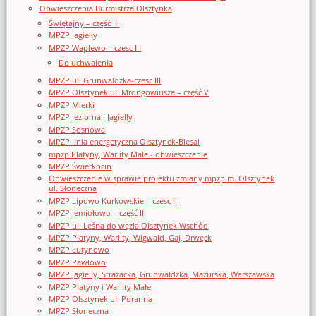
Obwieszczenia Burmistrza Olsztynka
Świętajny – część III
MPZP Jagiełły
MPZP Waplewo – czesc III
Do uchwalenia
MPZP ul. Grunwaldzka-czesc III
MPZP Olsztynek ul. Mrongowiusza – część V
MPZP Mierki
MPZP Jeziorna i Jagielly
MPZP Sosnowa
MPZP linia energetyczna Olsztynek-Biesal
mpzp Platyny, Warlity Małe - obwieszczenie
MPZP Świerkocin
Obwieszczenie w sprawie projektu zmiany mpzp m. Olsztynek
ul. Słoneczna
MPZP Lipowo Kurkowskie – czesc II
MPZP Jemiołowo – część II
MPZP ul. Leśna do węzła Olsztynek Wschód
MPZP Platyny, Warlity, Wigwałd, Gaj, Drwęck
MPZP Łutynowo
MPZP Pawłowo
MPZP Jagielly, Strazacka, Grunwaldzka, Mazurska, Warszawska
MPZP Platyny i Warlity Małe
MPZP Olsztynek ul. Poranna
MPZP Słoneczna