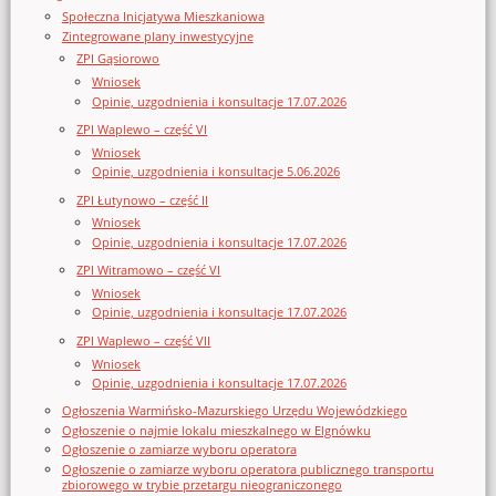
Społeczna Inicjatywa Mieszkaniowa
Zintegrowane plany inwestycyjne
ZPI Gąsiorowo
Wniosek
Opinie, uzgodnienia i konsultacje 17.07.2026
ZPI Waplewo – część VI
Wniosek
Opinie, uzgodnienia i konsultacje 5.06.2026
ZPI Łutynowo – część II
Wniosek
Opinie, uzgodnienia i konsultacje 17.07.2026
ZPI Witramowo – część VI
Wniosek
Opinie, uzgodnienia i konsultacje 17.07.2026
ZPI Waplewo – część VII
Wniosek
Opinie, uzgodnienia i konsultacje 17.07.2026
Ogłoszenia Warmińsko-Mazurskiego Urzędu Wojewódzkiego
Ogłoszenie o najmie lokalu mieszkalnego w Elgnówku
Ogłoszenie o zamiarze wyboru operatora
Ogłoszenie o zamiarze wyboru operatora publicznego transportu
zbiorowego w trybie przetargu nieograniczonego