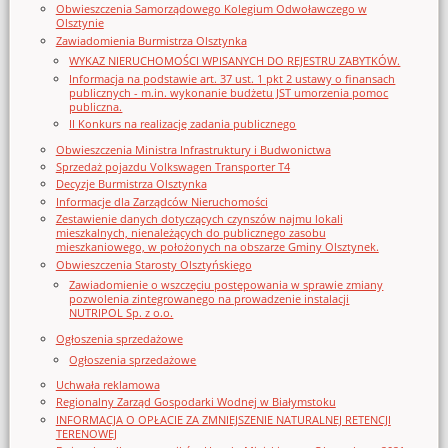
Obwieszczenia Samorządowego Kolegium Odwoławczego w
Olsztynie
Zawiadomienia Burmistrza Olsztynka
WYKAZ NIERUCHOMOŚCI WPISANYCH DO REJESTRU ZABYTKÓW.
Informacja na podstawie art. 37 ust. 1 pkt 2 ustawy o finansach
publicznych - m.in. wykonanie budżetu JST umorzenia pomoc
publiczna.
II Konkurs na realizację zadania publicznego
Obwieszczenia Ministra Infrastruktury i Budwonictwa
Sprzedaż pojazdu Volkswagen Transporter T4
Decyzje Burmistrza Olsztynka
Informacje dla Zarządców Nieruchomości
Zestawienie danych dotyczących czynszów najmu lokali
mieszkalnych, nienależących do publicznego zasobu
mieszkaniowego, w położonych na obszarze Gminy Olsztynek.
Obwieszczenia Starosty Olsztyńskiego
Zawiadomienie o wszczęciu postępowania w sprawie zmiany
pozwolenia zintegrowanego na prowadzenie instalacji
NUTRIPOL Sp. z o.o.
Ogłoszenia sprzedażowe
Ogłoszenia sprzedażowe
Uchwała reklamowa
Regionalny Zarząd Gospodarki Wodnej w Białymstoku
INFORMACJA O OPŁACIE ZA ZMNIEJSZENIE NATURALNEJ RETENCJI
TERENOWEJ