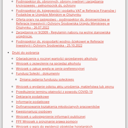
Podinspektor ds. obronnych, obrony cywilnej i zarządzania
kryzysowego - pełnomocnik ds. ochrony
Podinspektor ds. księgowości i podatku VAT w Referacie Finansów i
Podatków w Urzędzie Miejskim w Olsztynku
Oferta pracy na zastępstwo - podinspektor ds. drogownictwa w
Referacie Inwestycji i Ochrony Środowiska Urzędu Miejskiego w
Olsztynku - 26.07.2022
Zarządzenie nr 9/2009 - Regulamin naboru na wolne stanowiska
urzędnicze.
Podinspektor ds. gospodarki wodno–ściekowej w Referacie
Inwestycji i Ochrony Środowiska - 25.10.2022
Druki do pobrania
Oświadczenie o rocznej wartości sprzedanego alkoholu
Wniosek o zezwolenie na sprzedaz alkoholu
Wniosek o zakup węgla w cenie preferencyjnej
Fundusz Sołecki - dokumenty
Zmiana zadania funduszu sołeckiego
Wniosek o wydanie odpisu aktu urodzenia, małżeństwa lub zgonu
Przedłużenie terminu płatności z powodu COVID-19
Deklaracje podatkowe
Informacje podatkowe
Dofinansowanie kształcenia młodocianych pracowników
Kwestonariusz osobowy
Wniosek o udostępnienie informacji publicznej
PPF Wniosek o przyznanie prawa pomocy
Wniosek o wpis do ewidencji obiektów hotelarskich