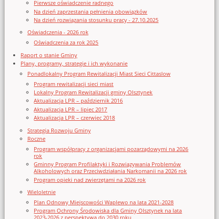
Pierwsze oświadczenie radnego
Na dzień zaprzestania pełnienia obowiązków
Na dzień rozwiązania stosunku pracy - 27.10.2025
Oświadczenia - 2026 rok
Oświadczenia za rok 2025
Raport o stanie Gminy
Plany, programy, strategie i ich wykonanie
Ponadlokalny Program Rewitalizacji Miast Sieci Cittaslow
Program rewitalizacji sieci miast
Lokalny Program Rewitalizacji gminy Olsztynek
Aktualizacja LPR – październik 2016
Aktualizacja LPR – lipiec 2017
Aktualizacja LPR – czerwiec 2018
Strategia Rozwoju Gminy
Roczne
Program współpracy z organizacjami pozarządowymi na 2026
rok
Gminny Program Profilaktyki i Rozwiązywania Problemów
Alkoholowych oraz Przeciwdziałania Narkomanii na 2026 rok
Program opieki nad zwierzętami na 2026 rok
Wieloletnie
Plan Odnowy Miejscowości Waplewo na lata 2021-2028
Program Ochrony Środowiska dla Gminy Olsztynek na lata
2023-2026 z perspektywą do 2030 roku