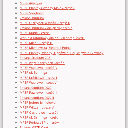
MPZP Ameryka
MPZP Platyny i Warlity Małe – część II
MPZP Sportowa
Zmiana studium
MPZP Olsztynek Wschód – część II
Zmiana studium – drugie wyłożenie
MPZP Kunki – czesc I
Warunki zabudowy dla dz. 380 obręb Mierki
MPZP Mierki – część III
MPZP Mierkowska, Zielona i Polna
MPZP Platyny, Warlity, Elgnówko, Gaj, Wigwałd i Zawady
Zmiana Studium 2021
MPZP węzeł Olsztynek Zachód
MPZP Waplewo – część IV
MPZP ul. Behringa
MPZP Królikowo – czesc I
MPZP Waplewo – czesc V
Zmiana studium 2022
MPZP Pawłowo – część III
Zmiana studium 2022 II
MPZP jezioro Jemiołowo
MPZP Wilcza – obszar A
MPZP Gąsiorowo – część III
MPZP ul. Behringa – część II
MPZP Perłowa i Pionierów
Zmiana MPZP Kunki