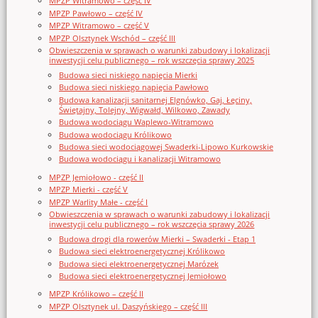
MPZP Witramowo – część IV
MPZP Pawłowo – część IV
MPZP Witramowo – część V
MPZP Olsztynek Wschód – część III
Obwieszczenia w sprawach o warunki zabudowy i lokalizacji
inwestycji celu publicznego – rok wszczęcia sprawy 2025
Budowa sieci niskiego napięcia Mierki
Budowa sieci niskiego napięcia Pawłowo
Budowa kanalizacji sanitarnej Elgnówko, Gaj, Łęciny,
Świętajny, Tolejny, Wigwałd, Wilkowo, Zawady
Budowa wodociągu Waplewo-Witramowo
Budowa wodociągu Królikowo
Budowa sieci wodociągowej Swaderki-Lipowo Kurkowskie
Budowa wodociągu i kanalizacji Witramowo
MPZP Jemiołowo - część II
MPZP Mierki - część V
MPZP Warlity Małe - część I
Obwieszczenia w sprawach o warunki zabudowy i lokalizacji
inwestycji celu publicznego – rok wszczęcia sprawy 2026
Budowa drogi dla rowerów Mierki – Swaderki - Etap 1
Budowa sieci elektroenergetycznej Królikowo
Budowa sieci elektroenergetycznej Marózek
Budowa sieci elektroenergetycznej Jemiołowo
MPZP Królikowo – część II
MPZP Olsztynek ul. Daszyńskiego – część III