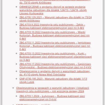
dz. 73/10 obręb Królikowo
OBWIESZCZENIE o wydaniu decyzji w sprawie wydania
warunków zabudowy dla działek 124/15 i 124/16, obręb
Lipowo Kurkowskie
ZBG.6730.129.2021 – Warunki zabudowy dla działki nr 73/24
obręb Królikowo
ZBG.6733.9.2022 Inwestycja celu publicznego – Ząbie –
Budowa kablowej elektroenergetycznej sieci nn 0,4kV
ZBG.6733.10.2022 Inwestycja celu publicznego – Mierki
(kolonia)– Budowa kablowej elektroenergetycznej sieci nn
0,4kV
ZBG.6733.11.2022 Inwestycja celu publicznego – Jemiołowo
(kolonia) – Budowa kablowej elektroenergetycznej sieci nn
0,4kV
ZBG.6733.13.2022 Inwestycja celu publicznego – Kurki –
Budowa kablowej sieci elektroenergetycznej oświetleniowej
nn 0,4kV
ZBG.6733.17.2022 Inwestycja celu publicznego – Gąsiorowo
Olsztyneckie – Budowa elektroenergetycznej sieci nn 0,4 kV
Obwieszczenie o wydaniu decyzji o warunkach zabudowy,
dz. 41/10 obręb Nowa Wieś Ostródzka
GNP.6730.185.2023 - Warunki zabudowy dla działki 1/13
obręb Lutek
Obwieszczenia w sprawach o warunki zabudowy i lokalizacji
inwestycji celu publicznego – rok wszczęcia sprawy 2024
ZBG.6733.1.2024 – Łutynowo – Budowa kablowej sieci
elektroenergetycznej nn 0,4 kV