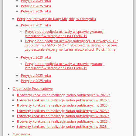
Petycje z 2024 roku
Petycje z 2025 roku
Petycje z 2026 roku
Petycje skierowane do Rady Miejskiej w Olsztynku
Petycje z 2021 roku
Petycja dot. podjęcia uchwały w sprawie gwarancji
producentów szczepionek na COVID-19
Petycja dot. podjęcia uchwały poierającej list otwarty STOP
zabójczenmu GMO - STOP niebezpiecznej szczepionce oraz
zaprzestania eksperymentu na mieszkańcach Polski i inne
Petycje z 2020 roku
Petycja dot. podjęcia uchwały w sprawie gwarancji
producentów szczepionek na COVID-19
Petycje z 2023 roku
Petycje z 2025 roku
Organizacje Pozarządowe
II otwarty konkurs na realizację zadań publicznych w 2026 r.
I otwarty konkurs na realizację zadań publicznych w 2026 r.
II otwarty konkurs na realizację zadań publicznych w 2025 r.
I otwarty konkurs na realizację zadań publicznych w 2025 r.
I otwarty konkurs na realizację zadań publicznych w 2024 r.
II otwarty konkurs na realizację zadań publicznych w 2023 r.
I otwarty konkurs na realizację zadań publicznych w 2023 r.
Ogłoszenia