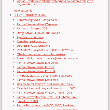
Wykaz urzędowych lekarzy weterynarii do badania mięsa na
użytek własny
Obwieszczenia
DECYZJE ŚRODOWISKOWE
Eurotter Logistyka - Stacja paliw
Farma fotowoltaiczna Waplewo
Tymbark - Zbiornik CO2
Droga Selwa - Lipowo Kurkowskie
Agaplast rozbudowa
Kanalizacja Witramowo
DECYZJE ŚRODOWISKOWE
INFORMACJE O WSZCZĘCIU POSTĘPOWANIA
Obwieszczenia - udział społeczeństwa
Europrofil Sp. z o. o. – instalacja fotowoltaiczna
Farma fotowoltaiczna Jemiołowo I
Farma fotowoltaiczna Kunki I
Farma fotowoltaiczna Kunki II
P.P-H.Agaplast Sp. z o.o. - studnia awaryjna
Farma fotowoltaiczna Królikowo
Osiedle Mieszkaniowe, Królikowo dz. nr 42/7
Osiedle Mieszkaniowe, Królikowo dz. nr 166/8
Farma fotowoltaiczna Wilkowo 106-6, 106-11
Farma Fotowoltaiczna 57, 59, 60/4, obręb Kunki
Jemiołowo 170/1
Farma Fotowoltaiczna 49, 50, 160/5, Pawłowo