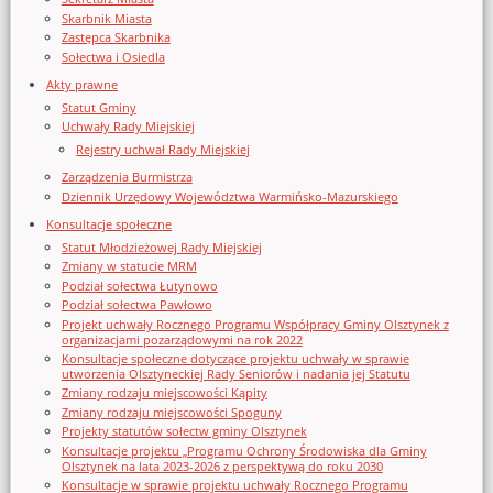
Skarbnik Miasta
Zastępca Skarbnika
Sołectwa i Osiedla
Akty prawne
Statut Gminy
Uchwały Rady Miejskiej
Rejestry uchwał Rady Miejskiej
Zarządzenia Burmistrza
Dziennik Urzędowy Województwa Warmińsko-Mazurskiego
Konsultacje społeczne
Statut Młodzieżowej Rady Miejskiej
Zmiany w statucie MRM
Podział sołectwa Łutynowo
Podział sołectwa Pawłowo
Projekt uchwały Rocznego Programu Współpracy Gminy Olsztynek z
organizacjami pozarządowymi na rok 2022
Konsultacje społeczne dotyczące projektu uchwały w sprawie
utworzenia Olsztyneckiej Rady Seniorów i nadania jej Statutu
Zmiany rodzaju miejscowości Kąpity
Zmiany rodzaju miejscowości Spoguny
Projekty statutów sołectw gminy Olsztynek
Konsultacje projektu „Programu Ochrony Środowiska dla Gminy
Olsztynek na lata 2023-2026 z perspektywą do roku 2030
Konsultacje w sprawie projektu uchwały Rocznego Programu