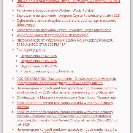
Dni wolne dla pracowników Urzędu Miejskiego w Olsztynku w 2021
roku
Państwowe Gospodarstwo Wodne - Wody Polskie
Zaproszenie na spotkanie - program Czyste Powietrze grudzień 2021
Ogłoszenie o zamiarze wyboru operatora publicznego transportu
zbiorowego
Zaproszenie na spotkania Czyste Powietrze Czyste Mieszkanie
Wybory do walnych zgromadzeń izb rolniczych
NIEOGRANICZONY PRZETARG PISEMNY NA SPRZEDAŻ POJAZDU
SPECJALNEGO STAR 200 PM 18P
Plan ogólny gminy
Uzgodnienia 16.02.2026
Uzgodnienia 13.05.2026
Uzgodnienia 29.05.2026
Projekt przekazany do uchwalenia
RGGIOŚ.6220.5.2024 Zawiadomienie - Obwieszczenie o wszczęciu
postępowania administracyjnego budowa farmy Mielno
Harmonogram kontroli punktów sprzedaży i podawania napojów
alkoholowych w 2025 roku na terenie miasta i gminy Olsztynek
Obwieszczenia Marszałka województwa Warmińsko-Mazurskiego
Konkurs ofert na wybór realizatora zadania w zakresie ochrony
zdrowia
Konkurs ofert na wybór realizatora zadania w zakresie ochrony
zdrowia - Program polityki zdrowotnej w zakresie rehabilitacji
leczniczej dla mieszkańców Gminy Olsztynek na lata 2025-2027 na
rok 2026
Harmonogram kontroli punktów sprzedaży i podawania napojów