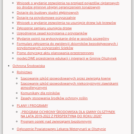
Wniosek o wydanie zezwolenia na przejazd pojazdów ciężarowych
po drodze gminnej objętej ograniczeniem tonażowym
Dotacje do budowy studni głębinowych
Dotacje na przydomowe oczyszczalnie
Wniosek o wydanie zezwolenia na usunięcie drzew lub krzewów
Zgłoszenie zamiaru usunięcia drzew
Uzgodnienie zasad korzystania z przystanków
Wydanie opinii na wykorzystanie dróg w sposób szczególny
Formularz zgłoszenia do ewidencji zbiorników bezodpływowych i
przydomowych oczyszczalni ścieków
Pismo dotyczące aktu planowania przestrzennego
modeLOWE przestrzenie edukacji i integracji w Gminie Olsztynek
Ochrona Środowiska
Rolnictwo
Szacowanie szkód spowodowanych przez zwierzęta łowne
Szacowanie szkód spowodowanych niekorzystnymi zjawiskami
atmosferycznymi
Komunikaty dla rolników
Zasady stosowania środków ochrony roślin
PLANY I PROGRAMY
„PROGRAM OCHRONY ŚRODOWISKA DLA GMINY OLSZTYNEK
NA LATA 2019-2022 Z PERSPEKTYWĄ DO ROKU 2026”
Program opieki nad zwierzętami bezdomnymi
Ogloszenie Powiatowego Lekarza Weterynarii w Olsztynie