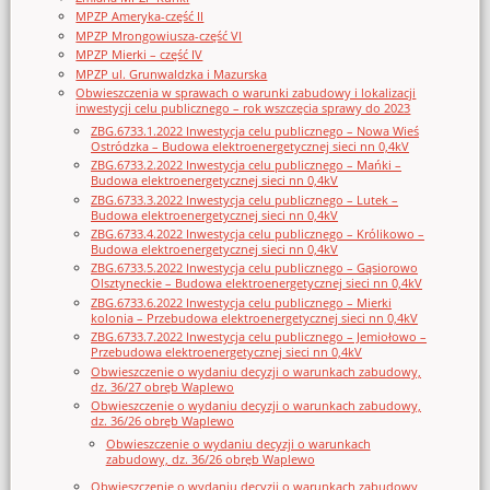
MPZP Ameryka-część II
MPZP Mrongowiusza-część VI
MPZP Mierki – część IV
MPZP ul. Grunwaldzka i Mazurska
Obwieszczenia w sprawach o warunki zabudowy i lokalizacji
inwestycji celu publicznego – rok wszczęcia sprawy do 2023
ZBG.6733.1.2022 Inwestycja celu publicznego – Nowa Wieś
Ostródzka – Budowa elektroenergetycznej sieci nn 0,4kV
ZBG.6733.2.2022 Inwestycja celu publicznego – Mańki –
Budowa elektroenergetycznej sieci nn 0,4kV
ZBG.6733.3.2022 Inwestycja celu publicznego – Lutek –
Budowa elektroenergetycznej sieci nn 0,4kV
ZBG.6733.4.2022 Inwestycja celu publicznego – Królikowo –
Budowa elektroenergetycznej sieci nn 0,4kV
ZBG.6733.5.2022 Inwestycja celu publicznego – Gąsiorowo
Olsztyneckie – Budowa elektroenergetycznej sieci nn 0,4kV
ZBG.6733.6.2022 Inwestycja celu publicznego – Mierki
kolonia – Przebudowa elektroenergetycznej sieci nn 0,4kV
ZBG.6733.7.2022 Inwestycja celu publicznego – Jemiołowo –
Przebudowa elektroenergetycznej sieci nn 0,4kV
Obwieszczenie o wydaniu decyzji o warunkach zabudowy,
dz. 36/27 obręb Waplewo
Obwieszczenie o wydaniu decyzji o warunkach zabudowy,
dz. 36/26 obręb Waplewo
Obwieszczenie o wydaniu decyzji o warunkach
zabudowy, dz. 36/26 obręb Waplewo
Obwieszczenie o wydaniu decyzji o warunkach zabudowy,