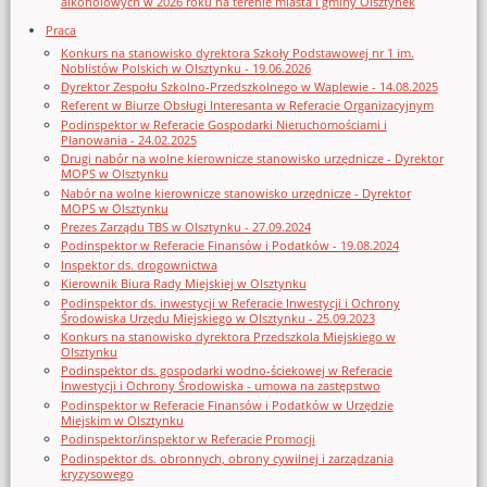
alkoholowych w 2026 roku na terenie miasta i gminy Olsztynek
Praca
Konkurs na stanowisko dyrektora Szkoły Podstawowej nr 1 im.
Noblistów Polskich w Olsztynku - 19.06.2026
Dyrektor Zespołu Szkolno-Przedszkolnego w Waplewie - 14.08.2025
Referent w Biurze Obsługi Interesanta w Referacie Organizacyjnym
Podinspektor w Referacie Gospodarki Nieruchomościami i
Planowania - 24.02.2025
Drugi nabór na wolne kierownicze stanowisko urzędnicze - Dyrektor
MOPS w Olsztynku
Nabór na wolne kierownicze stanowisko urzędnicze - Dyrektor
MOPS w Olsztynku
Prezes Zarządu TBS w Olsztynku - 27.09.2024
Podinspektor w Referacie Finansów i Podatków - 19.08.2024
Inspektor ds. drogownictwa
Kierownik Biura Rady Miejskiej w Olsztynku
Podinspektor ds. inwestycji w Referacie Inwestycji i Ochrony
Środowiska Urzędu Miejskiego w Olsztynku - 25.09.2023
Konkurs na stanowisko dyrektora Przedszkola Miejskiego w
Olsztynku
Podinspektor ds. gospodarki wodno-ściekowej w Referacie
Inwestycji i Ochrony Środowiska - umowa na zastępstwo
Podinspektor w Referacie Finansów i Podatków w Urzędzie
Miejskim w Olsztynku
Podinspektor/inspektor w Referacie Promocji
Podinspektor ds. obronnych, obrony cywilnej i zarządzania
kryzysowego