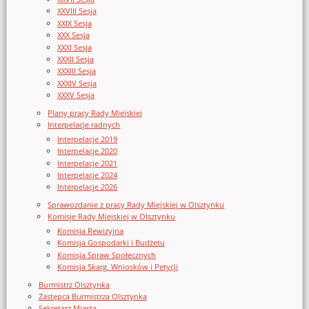
XXVIII Sesja
XXIX Sesja
XXX Sesja
XXXI Sesja
XXXII Sesja
XXXIII Sesja
XXXIV Sesja
XXXV Sesja
Plany pracy Rady Miejskiej
Interpelacje radnych
Interpelacje 2019
Interpelacje 2020
Interpelacje 2021
Interpelacje 2024
Interpelacje 2026
Sprawozdanie z pracy Rady Miejskiej w Olsztynku
Komisje Rady Miejskiej w Olsztynku
Komisja Rewizyjna
Komisja Gospodarki i Budżetu
Komisja Spraw Społecznych
Komisja Skarg, Wniosków i Petycji
Burmistrz Olsztynka
Zastępca Burmistrza Olsztynka
Sekretarz Miasta