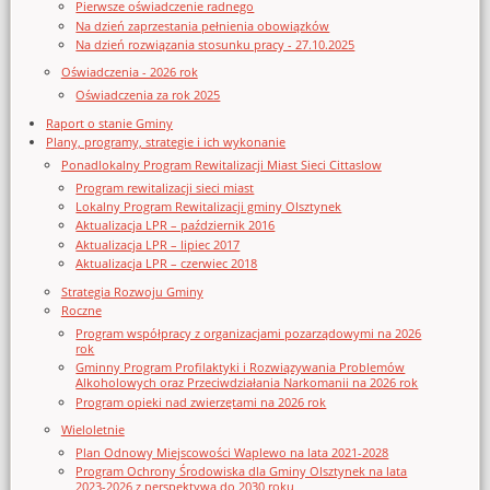
Pierwsze oświadczenie radnego
Na dzień zaprzestania pełnienia obowiązków
Na dzień rozwiązania stosunku pracy - 27.10.2025
Oświadczenia - 2026 rok
Oświadczenia za rok 2025
Raport o stanie Gminy
Plany, programy, strategie i ich wykonanie
Ponadlokalny Program Rewitalizacji Miast Sieci Cittaslow
Program rewitalizacji sieci miast
Lokalny Program Rewitalizacji gminy Olsztynek
Aktualizacja LPR – październik 2016
Aktualizacja LPR – lipiec 2017
Aktualizacja LPR – czerwiec 2018
Strategia Rozwoju Gminy
Roczne
Program współpracy z organizacjami pozarządowymi na 2026
rok
Gminny Program Profilaktyki i Rozwiązywania Problemów
Alkoholowych oraz Przeciwdziałania Narkomanii na 2026 rok
Program opieki nad zwierzętami na 2026 rok
Wieloletnie
Plan Odnowy Miejscowości Waplewo na lata 2021-2028
Program Ochrony Środowiska dla Gminy Olsztynek na lata
2023-2026 z perspektywą do 2030 roku