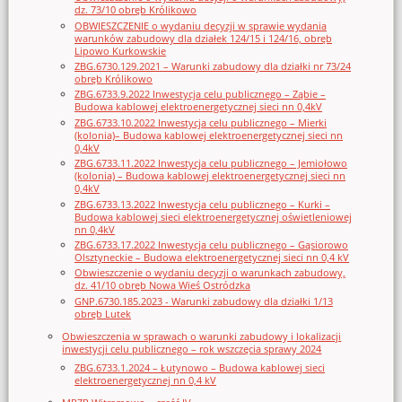
dz. 73/10 obręb Królikowo
OBWIESZCZENIE o wydaniu decyzji w sprawie wydania
warunków zabudowy dla działek 124/15 i 124/16, obręb
Lipowo Kurkowskie
ZBG.6730.129.2021 – Warunki zabudowy dla działki nr 73/24
obręb Królikowo
ZBG.6733.9.2022 Inwestycja celu publicznego – Ząbie –
Budowa kablowej elektroenergetycznej sieci nn 0,4kV
ZBG.6733.10.2022 Inwestycja celu publicznego – Mierki
(kolonia)– Budowa kablowej elektroenergetycznej sieci nn
0,4kV
ZBG.6733.11.2022 Inwestycja celu publicznego – Jemiołowo
(kolonia) – Budowa kablowej elektroenergetycznej sieci nn
0,4kV
ZBG.6733.13.2022 Inwestycja celu publicznego – Kurki –
Budowa kablowej sieci elektroenergetycznej oświetleniowej
nn 0,4kV
ZBG.6733.17.2022 Inwestycja celu publicznego – Gąsiorowo
Olsztyneckie – Budowa elektroenergetycznej sieci nn 0,4 kV
Obwieszczenie o wydaniu decyzji o warunkach zabudowy,
dz. 41/10 obręb Nowa Wieś Ostródzka
GNP.6730.185.2023 - Warunki zabudowy dla działki 1/13
obręb Lutek
Obwieszczenia w sprawach o warunki zabudowy i lokalizacji
inwestycji celu publicznego – rok wszczęcia sprawy 2024
ZBG.6733.1.2024 – Łutynowo – Budowa kablowej sieci
elektroenergetycznej nn 0,4 kV