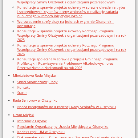
Współpracy Gminy Olsztynek z organizacjami pozarządowymi
Konsultacje w sprawie projektu uchwały w sprawie określenia trybu
i szczegółowych kryteriów oceny wniosków o realizację zadania
publicznego w ramach inicjatywy lokalnej
Wprowadzenie strefy ciszy na jeziorach w gminie Olsztynek –
konsultacje
Konsultacje w sprawie projektu uchwały Rocznego Programu
Współpracy Gminy Olsztynek z organizacjami pozarządowymi na rok
2025
Konsultacje w sprawie projektu uchwały Rocznego Programu
Współpracy Gminy Olsztynek z organizacjami pozarządowymi na rok
2026
Konsultacje społeczne w sprawie przyjęcia Gminnego Programu
Profilaktyki i Rozwiązywania Problemów Alkoholowych oraz
Przeciwdziałania Narkomanii na rok 2026
Młodzieżowa Rada Miejska
Skład Młodzieżowej Rady
Kontakt
Statut
Rada Seniorów w Olsztynku
Nabór kandydatów do II kadencji Rady Seniorów w Olsztynku
Urząd Miejski
Informacje Ogólne
Regulamin Organizacyjny Urzedu Miejskiego w Olsztynku
Kodeks etyki UM w Olsztynku
Dokumentacja dot. Zintegrowanego Systemu Zarządzania Jakością