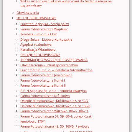
Wykaz urzędowych lekarzy weterynarii do badania mięsa na
użytek własny
Obwieszczenia
DECYZJE ŚRODOWISKOWE
Eurotter Logistyka - Stacja paliw
Farma fotowoltaiczna Waplewo
Tymbark - Zbiornik CO2
Droga Selwa - Lipowo Kurkowskie
Agaplast rozbudowa
Kanalizacja Witramowo
DECYZJE ŚRODOWISKOWE
INFORMACJE O WSZCZĘCIU POSTĘPOWANIA
Obwieszczenia - udział społeczeństwa
Europrofil Sp. z o. o. – instalacja fotowoltaiczna
Farma fotowoltaiczna Jemiołowo I
Farma fotowoltaiczna Kunki I
Farma fotowoltaiczna Kunki II
P.P-H.Agaplast Sp. z o.o. - studnia awaryjna
Farma fotowoltaiczna Królikowo
Osiedle Mieszkaniowe, Królikowo dz. nr 42/7
Osiedle Mieszkaniowe, Królikowo dz. nr 166/8
Farma fotowoltaiczna Wilkowo 106-6, 106-11
Farma Fotowoltaiczna 57, 59, 60/4, obręb Kunki
Jemiołowo 170/1
Farma Fotowoltaiczna 49, 50, 160/5, Pawłowo