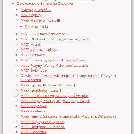
Obwieszczenia Burmistrza Olsztynka
Świętajny – część III
MPZP Jagiełły
MPZP Waplewo – czesc III
Do uchwalenia
MPZP ul. Grunwaldzka-czesc III
MPZP Olsztynek ul. Mrongowiusza – część V
MPZP Mierki
MPZP Jeziorna i Jagielly
MPZP Sosnowa
MPZP linia energetyczna Olsztynek-Biesal
mpzp Platyny, Warlity Małe - obwieszczenie
MPZP Świerkocin
Obwieszczenie w sprawie projektu zmiany mpzp m. Olsztynek
ul. Słoneczna
MPZP Lipowo Kurkowskie – czesc II
MPZP Jemiołowo – część II
MPZP ul. Leśna do węzła Olsztynek Wschód
MPZP Platyny, Warlity, Wigwałd, Gaj, Drwęck
MPZP Łutynowo
MPZP Pawłowo
MPZP Jagielly, Strazacka, Grunwaldzka, Mazurska, Warszawska
MPZP Platyny i Warlity Małe
MPZP Olsztynek ul. Poranna
MPZP Słoneczna