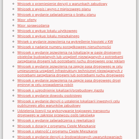
Wniosek o przeniesienie decyzji o warunkach zabudowy
Wniosek o wypis i wyrys z miejscowego planu
Wniosek o wydanie zaświadczenia o braku planu
Wzor_oferty
Wzor_sprawozdania
Wniosek o wykup lokalu użytkowego
Wniosek o wykup lokalu mieszkalnego
Wnisek o wydanie zezwolenia na wykreślenie hipoteki z KW
Wniosek o nadanie numeru porządkowego nieruchomości
Wniosek o wydanie zezwolenia na lokalizację w pasie drogowym
obiektów budowlanych lub urządzeń niezwiązanych z potrzebami
zarządzania drogami lub potrzebami ruchu drogowego oraz reklam
Wniosek o wydanie zezwolenia na zajęcie pasa drogowego w celu
umieszczenia urządzeń infrastruktury technicznej niezwiązanych z
potrzebami zarządzania drogami lub potrzebami ruchu drogowego
Wniosek o wydanie zezwolenia na zajęcie pasa drogowego drogi
gminnej w celu prowadzenia robót
Wniosek o uzgodnienie lokalizacji/przebudowy zjazdu
Wniosek o wydanie dowodu osobistego
Wniosek o wydanie decyzji o ustalenie lokalizacji inwestycji celu
publicznego albo warunków zabudowy
Udzielenia licencji na wykonywanie krajowego transportu
drogowego w zakresie przewozu osób taksówką
Wniosek o wydanie zaświadczenia o rewitalizacji
Wniosek o dotację z programu Ciepłe Mieszkanie
Wniosek o płatność z programu Ciepłe Mieszkanie
Wniosek o wydanie decyzji o środowiskowych uwarunkowaniach