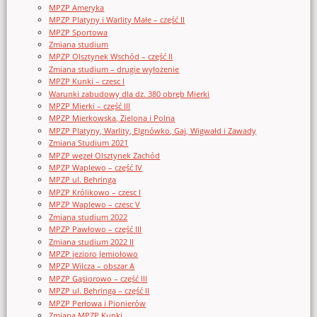
MPZP Ameryka
MPZP Platyny i Warlity Małe – część II
MPZP Sportowa
Zmiana studium
MPZP Olsztynek Wschód – część II
Zmiana studium – drugie wyłożenie
MPZP Kunki – czesc I
Warunki zabudowy dla dz. 380 obręb Mierki
MPZP Mierki – część III
MPZP Mierkowska, Zielona i Polna
MPZP Platyny, Warlity, Elgnówko, Gaj, Wigwałd i Zawady
Zmiana Studium 2021
MPZP węzeł Olsztynek Zachód
MPZP Waplewo – część IV
MPZP ul. Behringa
MPZP Królikowo – czesc I
MPZP Waplewo – czesc V
Zmiana studium 2022
MPZP Pawłowo – część III
Zmiana studium 2022 II
MPZP jezioro Jemiołowo
MPZP Wilcza – obszar A
MPZP Gąsiorowo – część III
MPZP ul. Behringa – część II
MPZP Perłowa i Pionierów
Zmiana MPZP Kunki