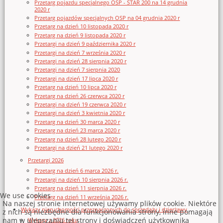
Przetarg pojazdu specjalnego OSP - STAR 200 na 14 grudnia
2020 r
Przetarg pojazdów specjalnych OSP na 04 grudnia 2020 r
Przetarg na dzień 10 listopada 2020 r
Przetarg na dzień 9 listopada 2020 r
Przetargi na dzień 9 października 2020 r
Przetargi na dzień 7 września 2020 r
Przetargi na dzień 28 sierpnia 2020 r
Przetargi na dzień 7 sierpnia 2020
Przetargi na dzień 17 lipca 2020 r
Przetarg na dzień 10 lipca 2020 r
Przetarg na dzień 26 czerwca 2020 r
Przetargi na dzień 19 czerwca 2020 r
Przetargi na dzień 3 kwietnia 2020 r
Przetarg na dzień 30 marca 2020 r
Przetarg na dzień 23 marca 2020 r
Przetarg na dzień 28 lutego 2020 r
Przetargi na dzień 21 lutego 2020 r
Przetargi 2026
Przetarg na dzień 6 marca 2026 r.
Przetargi na dzień 10 sierpnia 2026 r.
Przetarg na dzień 11 sierpnia 2026 r.
We use cookies
Przetarg na dzień 11 września 2026 r.
Na naszej stronie internetowej używamy plików cookie. Niektóre
Wykazy nieruchomości przeznaczonych do sprzedaży i dzierżawy
z nich są niezbędne dla funkcjonowania strony, inne pomagają
nam w ulepszaniu tej strony i doświadczeń użytkownika
Wykazy z 2026 roku