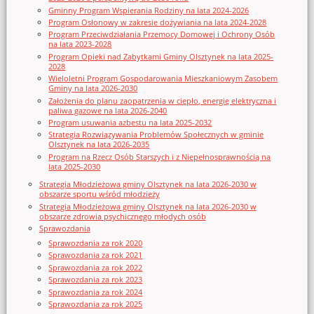
Gminny Program Wspierania Rodziny na lata 2024-2026
Program Osłonowy w zakresie dożywiania na lata 2024-2028
Program Przeciwdziałania Przemocy Domowej i Ochrony Osób
na lata 2023-2028
Program Opieki nad Zabytkami Gminy Olsztynek na lata 2025-
2028
Wieloletni Program Gospodarowania Mieszkaniowym Zasobem
Gminy na lata 2026-2030
Założenia do planu zaopatrzenia w ciepło, energię elektryczna i
paliwa gazowe na lata 2026-2040
Program usuwania azbestu na lata 2025-2032
Strategia Rozwiązywania Problemów Społecznych w gminie
Olsztynek na lata 2026-2035
Program na Rzecz Osób Starszych i z Niepełnosprawnością na
lata 2025-2030
Strategia Młodzieżowa gminy Olsztynek na lata 2026-2030 w
obszarze sportu wśród młodzieży
Strategia Młodzieżowa gminy Olsztynek na lata 2026-2030 w
obszarze zdrowia psychicznego młodych osób
Sprawozdania
Sprawozdania za rok 2020
Sprawozdania za rok 2021
Sprawozdania za rok 2022
Sprawozdania za rok 2023
Sprawozdania za rok 2024
Sprawozdania za rok 2025