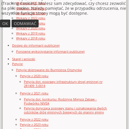
(Tracking Cookies). Możesz sam zdecydować, czy chcesz zezwolić
Wykazy z 2025 roku
na pliki cookie. Należy pamiętać, że w przypadku odrzucenia, nie
Wykazy z 2024 roku
wszystkie funkcje strony mogą być dostępne.
Wykazy z 2023 roku
Wykazy z 2022 roku
OK
ODMAWIAĆ
Wykazy z 2021 roku
Wykazy z 2020 roku
Wykazy z 2019 roku
Wykazy z 2018 roku
Dostęp do informacji publicznej
Ponowne wykorzystanie informacji publicznej
Skargi i wnioski
Petycje
Petycje skierowane do Burmistrza Olsztynka
Petycje z 2020 roku
Petycja dot. poprawy infrastruktury drogi gminnej nr
281409_5.0014
Petycje z 2021 roku
Petycja dot. konkursu: Rodzinne Miejsce Zabaw -
Podwórko NIVEA
Petycja dotycząca poprawy stanu i oznakowania dwóch
odcinków dróg gminnych biegących do granicy gminy
Petycje z 2022 roku
Petycje z 2023 roku