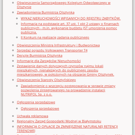
Obwieszczenia Samorządowego Kolegium Odwoławczego w
Olsztynie
Zawiadomienia Burmistrza Olsztynka
WYKAZ NIERUCHOMOŚCI WPISANYCH DO REJESTRU ZABYTKÓW.
Informacja na podstawie art. 37 ust. 1 pkt 2 ustawy o finansach
publicznych - m.in. wykonanie budżetu JST umorzenia pomoc
publiczna.
II Konkurs na realizację zadania publicznego
Obwieszczenia Ministra Infrastruktury i Budwonictwa
Sprzedaż pojazdu Volkswagen Transporter T4
Decyzje Burmistrza Olsztynka
Informacje dla Zarządców Nieruchomości
Zestawienie danych dotyczących czynszów najmu lokali
mieszkalnych, nienależących do publicznego zasobu
mieszkaniowego, w położonych na obszarze Gminy Olsztynek.
Obwieszczenia Starosty Olsztyńskiego
Zawiadomienie o wszczęciu postępowania w sprawie zmiany
pozwolenia zintegrowanego na prowadzenie instalacji
NUTRIPOL Sp. z o.o.
Ogłoszenia sprzedażowe
Ogłoszenia sprzedażowe
Uchwała reklamowa
Regionalny Zarząd Gospodarki Wodnej w Białymstoku
INFORMACJA O OPŁACIE ZA ZMNIEJSZENIE NATURALNEJ RETENCJI
TERENOWEJ