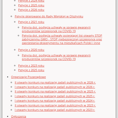
Petycje z 2024 roku
Petycje z 2025 roku
Petycje z 2026 roku
Petycje skierowane do Rady Miejskiej w Olsztynku
Petycje z 2021 roku
Petycja dot. podjęcia uchwały w sprawie gwarancji
producentów szczepionek na COVID-19
Petycja dot. podjęcia uchwały poierającej list otwarty STOP
zabójczenmu GMO - STOP niebezpiecznej szczepionce oraz
zaprzestania eksperymentu na mieszkańcach Polski i inne
Petycje z 2020 roku
Petycja dot. podjęcia uchwały w sprawie gwarancji
producentów szczepionek na COVID-19
Petycje z 2023 roku
Petycje z 2025 roku
Organizacje Pozarządowe
II otwarty konkurs na realizację zadań publicznych w 2026 r.
I otwarty konkurs na realizację zadań publicznych w 2026 r.
II otwarty konkurs na realizację zadań publicznych w 2025 r.
I otwarty konkurs na realizację zadań publicznych w 2025 r.
I otwarty konkurs na realizację zadań publicznych w 2024 r.
II otwarty konkurs na realizację zadań publicznych w 2023 r.
I otwarty konkurs na realizację zadań publicznych w 2023 r.
Ogłoszenia