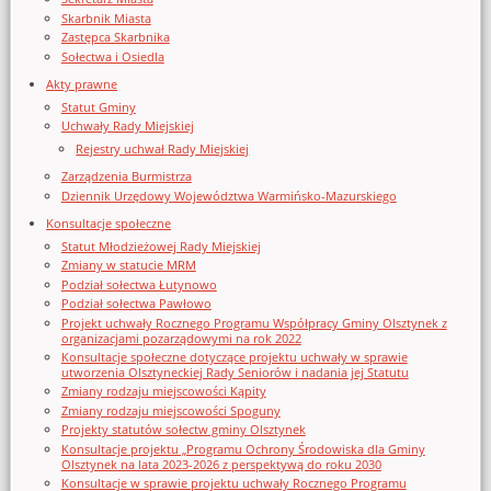
Skarbnik Miasta
Zastępca Skarbnika
Sołectwa i Osiedla
Akty prawne
Statut Gminy
Uchwały Rady Miejskiej
Rejestry uchwał Rady Miejskiej
Zarządzenia Burmistrza
Dziennik Urzędowy Województwa Warmińsko-Mazurskiego
Konsultacje społeczne
Statut Młodzieżowej Rady Miejskiej
Zmiany w statucie MRM
Podział sołectwa Łutynowo
Podział sołectwa Pawłowo
Projekt uchwały Rocznego Programu Współpracy Gminy Olsztynek z
organizacjami pozarządowymi na rok 2022
Konsultacje społeczne dotyczące projektu uchwały w sprawie
utworzenia Olsztyneckiej Rady Seniorów i nadania jej Statutu
Zmiany rodzaju miejscowości Kąpity
Zmiany rodzaju miejscowości Spoguny
Projekty statutów sołectw gminy Olsztynek
Konsultacje projektu „Programu Ochrony Środowiska dla Gminy
Olsztynek na lata 2023-2026 z perspektywą do roku 2030
Konsultacje w sprawie projektu uchwały Rocznego Programu