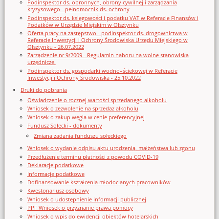
Podinspektor ds. obronnych, obrony cywilnej i zarządzania
kryzysowego - pełnomocnik ds. ochrony
Podinspektor ds. księgowości i podatku VAT w Referacie Finansów i
Podatków w Urzędzie Miejskim w Olsztynku
Oferta pracy na zastępstwo - podinspektor ds. drogownictwa w
Referacie Inwestycji i Ochrony Środowiska Urzędu Miejskiego w
Olsztynku - 26.07.2022
Zarządzenie nr 9/2009 - Regulamin naboru na wolne stanowiska
urzędnicze.
Podinspektor ds. gospodarki wodno–ściekowej w Referacie
Inwestycji i Ochrony Środowiska - 25.10.2022
Druki do pobrania
Oświadczenie o rocznej wartości sprzedanego alkoholu
Wniosek o zezwolenie na sprzedaz alkoholu
Wniosek o zakup węgla w cenie preferencyjnej
Fundusz Sołecki - dokumenty
Zmiana zadania funduszu sołeckiego
Wniosek o wydanie odpisu aktu urodzenia, małżeństwa lub zgonu
Przedłużenie terminu płatności z powodu COVID-19
Deklaracje podatkowe
Informacje podatkowe
Dofinansowanie kształcenia młodocianych pracowników
Kwestonariusz osobowy
Wniosek o udostępnienie informacji publicznej
PPF Wniosek o przyznanie prawa pomocy
Wniosek o wpis do ewidencji obiektów hotelarskich