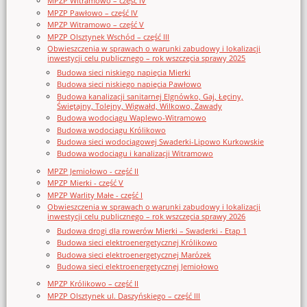
MPZP Witramowo – część IV
MPZP Pawłowo – część IV
MPZP Witramowo – część V
MPZP Olsztynek Wschód – część III
Obwieszczenia w sprawach o warunki zabudowy i lokalizacji
inwestycji celu publicznego – rok wszczęcia sprawy 2025
Budowa sieci niskiego napięcia Mierki
Budowa sieci niskiego napięcia Pawłowo
Budowa kanalizacji sanitarnej Elgnówko, Gaj, Łęciny,
Świętajny, Tolejny, Wigwałd, Wilkowo, Zawady
Budowa wodociągu Waplewo-Witramowo
Budowa wodociągu Królikowo
Budowa sieci wodociągowej Swaderki-Lipowo Kurkowskie
Budowa wodociągu i kanalizacji Witramowo
MPZP Jemiołowo - część II
MPZP Mierki - część V
MPZP Warlity Małe - część I
Obwieszczenia w sprawach o warunki zabudowy i lokalizacji
inwestycji celu publicznego – rok wszczęcia sprawy 2026
Budowa drogi dla rowerów Mierki – Swaderki - Etap 1
Budowa sieci elektroenergetycznej Królikowo
Budowa sieci elektroenergetycznej Marózek
Budowa sieci elektroenergetycznej Jemiołowo
MPZP Królikowo – część II
MPZP Olsztynek ul. Daszyńskiego – część III