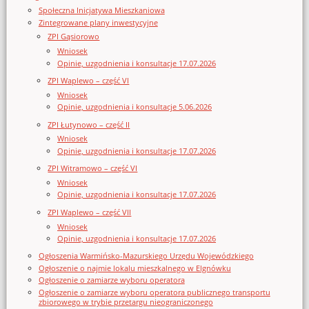
Społeczna Inicjatywa Mieszkaniowa
Zintegrowane plany inwestycyjne
ZPI Gąsiorowo
Wniosek
Opinie, uzgodnienia i konsultacje 17.07.2026
ZPI Waplewo – część VI
Wniosek
Opinie, uzgodnienia i konsultacje 5.06.2026
ZPI Łutynowo – część II
Wniosek
Opinie, uzgodnienia i konsultacje 17.07.2026
ZPI Witramowo – część VI
Wniosek
Opinie, uzgodnienia i konsultacje 17.07.2026
ZPI Waplewo – część VII
Wniosek
Opinie, uzgodnienia i konsultacje 17.07.2026
Ogłoszenia Warmińsko-Mazurskiego Urzędu Wojewódzkiego
Ogłoszenie o najmie lokalu mieszkalnego w Elgnówku
Ogłoszenie o zamiarze wyboru operatora
Ogłoszenie o zamiarze wyboru operatora publicznego transportu
zbiorowego w trybie przetargu nieograniczonego