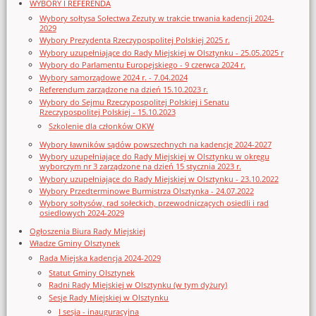
WYBORY I REFERENDA
Wybory sołtysa Sołectwa Zezuty w trakcie trwania kadencji 2024-
2029
Wybory Prezydenta Rzeczypospolitej Polskiej 2025 r.
Wybory uzupełniające do Rady Miejskiej w Olsztynku - 25.05.2025 r
Wybory do Parlamentu Europejskiego - 9 czerwca 2024 r.
Wybory samorządowe 2024 r. - 7.04.2024
Referendum zarządzone na dzień 15.10.2023 r.
Wybory do Sejmu Rzeczypospolitej Polskiej i Senatu
Rzeczypospolitej Polskiej - 15.10.2023
Szkolenie dla członków OKW
Wybory ławników sądów powszechnych na kadencję 2024-2027
Wybory uzupełniające do Rady Miejskiej w Olsztynku w okręgu
wyborczym nr 3 zarządzone na dzień 15 stycznia 2023 r.
Wybory uzupełniające do Rady Miejskiej w Olsztynku - 23.10.2022
Wybory Przedterminowe Burmistrza Olsztynka - 24.07.2022
Wybory sołtysów, rad sołeckich, przewodniczących osiedli i rad
osiedlowych 2024-2029
Ogłoszenia Biura Rady Miejskiej
Władze Gminy Olsztynek
Rada Miejska kadencja 2024-2029
Statut Gminy Olsztynek
Radni Rady Miejskiej w Olsztynku (w tym dyżury)
Sesje Rady Miejskiej w Olsztynku
I sesja - inauguracyjna