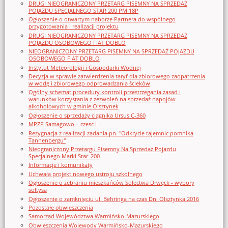
DRUGI NIEOGRANICZONY PRZETARG PISEMNY NA SPRZEDAŻ
POJAZDU SPECJALNEGO STAR 200 PM 18P
Ogłoszenie o otwartym naborze Partnera do wspólnego
przygotowania i realizacji projektu
DRUGI NIEOGRANICZONY PRZETARG PISEMNY NA SPRZEDAŻ
POJAZDU OSOBOWEGO FIAT DOBLO
NIEOGRANICZONY PRZETARG PISEMNY NA SPRZEDAŻ POJAZDU
OSOBOWEGO FIAT DOBLO
Instytut Meteorologii i Gospodarki Wodnej
Decyzja w sprawie zatwierdzenia taryf dla zbiorowego zaopatrzenia
w wodę i zbiorowego odprowadzania ścieków
Ogólny schemat procedury kontroli przestrzegania zasad i
warunków korzystania z zezwoleń na sprzedaż napojów
alkoholowych w gminie Olsztynek
Ogłoszenie o sprzedaży ciągnika Ursus C-360
MPZP Samagowo – czesc I
Rezygnacja z realizacji zadania pn. "Odkrycie tajemnic pomnika
Tannenbergu"
Nieograniczony Przetargu Pisemny Na Sprzedaż Pojazdu
Specjalnego Marki Star_200
Informacje i komunikaty
Uchwała projekt nowego ustroju szkolnego
Ogłoszenie o zebraniu mieszkańców Sołectwa Drwęck - wybory
sołtysa
Ogłoszenie o zamknięciu ul. Behringa na czas Dni Olsztynka 2016
Pozostałe obwieszczenia
Samorząd Województwa Warmińsko-Mazurskiego
Obwieszczenia Wojewody Warmińsko-Mazurskiego