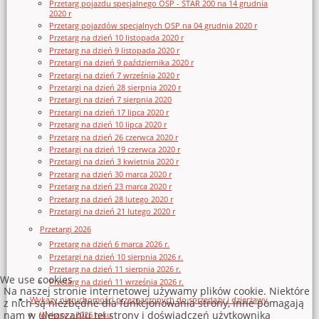
Przetarg pojazdu specjalnego OSP - STAR 200 na 14 grudnia
2020 r
Przetarg pojazdów specjalnych OSP na 04 grudnia 2020 r
Przetarg na dzień 10 listopada 2020 r
Przetarg na dzień 9 listopada 2020 r
Przetargi na dzień 9 października 2020 r
Przetargi na dzień 7 września 2020 r
Przetargi na dzień 28 sierpnia 2020 r
Przetargi na dzień 7 sierpnia 2020
Przetargi na dzień 17 lipca 2020 r
Przetarg na dzień 10 lipca 2020 r
Przetarg na dzień 26 czerwca 2020 r
Przetargi na dzień 19 czerwca 2020 r
Przetargi na dzień 3 kwietnia 2020 r
Przetarg na dzień 30 marca 2020 r
Przetarg na dzień 23 marca 2020 r
Przetarg na dzień 28 lutego 2020 r
Przetargi na dzień 21 lutego 2020 r
Przetargi 2026
Przetarg na dzień 6 marca 2026 r.
Przetargi na dzień 10 sierpnia 2026 r.
Przetarg na dzień 11 sierpnia 2026 r.
We use cookies
Przetarg na dzień 11 września 2026 r.
Na naszej stronie internetowej używamy plików cookie. Niektóre
Wykazy nieruchomości przeznaczonych do sprzedaży i dzierżawy
z nich są niezbędne dla funkcjonowania strony, inne pomagają
nam w ulepszaniu tej strony i doświadczeń użytkownika
Wykazy z 2026 roku