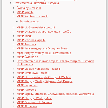
Obwieszczenia Burmistrza Olsztynka
Świętajny – część III
MPZP Jagiełły
MPZP Waplewo – czesc III
Do uchwalenia
MPZP ul. Grunwaldzka-czesc III
MPZP Olsztynek ul. Mrongowiusza – część V
MPZP Mierki
MPZP Jeziorna i Jagielly
MPZP Sosnowa
MPZP linia energetyczna Olsztynek-Biesal
mpzp Platyny, Warlity Małe - obwieszczenie
MPZP Świerkocin
Obwieszczenie w sprawie projektu zmiany mpzp m. Olsztynek
ul. Słoneczna
MPZP Lipowo Kurkowskie – czesc II
MPZP Jemiołowo – część II
MPZP ul. Leśna do węzła Olsztynek Wschód
MPZP Platyny, Warlity, Wigwałd, Gaj, Drwęck
MPZP Łutynowo
MPZP Pawłowo
MPZP Jagielly, Strazacka, Grunwaldzka, Mazurska, Warszawska
MPZP Platyny i Warlity Małe
MPZP Olsztynek ul. Poranna
MPZP Słoneczna