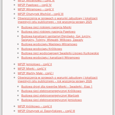
MPZP Witramowo – część IV
MPZP Pawłowo – część IV
MPZP Witramowo – część V
MPZP Olsztynek Wschód – część III
Obwieszczenia w sprawach o warunki zabudowy i lokalizacji
inwestycji celu publicznego – rok wszczęcia sprawy 2025
Budowa sieci niskiego napięcia Mierki
Budowa sieci niskiego napięcia Pawłowo
Budowa kanalizacji sanitarnej Elgnówko, Gaj, Łęciny,
Świętajny, Tolejny, Wigwałd, Wilkowo, Zawady
Budowa wodociągu Waplewo-Witramowo
Budowa wodociągu Królikowo
Budowa sieci wodociągowej Swaderki-Lipowo Kurkowskie
Budowa wodociągu i kanalizacji Witramowo
MPZP Jemiołowo - część II
MPZP Mierki - część V
MPZP Warlity Małe - część I
Obwieszczenia w sprawach o warunki zabudowy i lokalizacji
inwestycji celu publicznego – rok wszczęcia sprawy 2026
Budowa drogi dla rowerów Mierki – Swaderki - Etap 1
Budowa sieci elektroenergetycznej Królikowo
Budowa sieci elektroenergetycznej Marózek
Budowa sieci elektroenergetycznej Jemiołowo
MPZP Królikowo – część II
MPZP Olsztynek ul. Daszyńskiego – część III