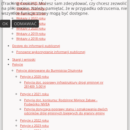
(Tracking Cookies). Możesz sam zdecydować, czy chcesz zezwolić
Wykazy z 2025 roku
na pliki cookie. Należy pamiętać, że w przypadku odrzucenia, nie
Wykazy z 2024 roku
wszystkie funkcje strony mogą być dostępne.
Wykazy z 2023 roku
Wykazy z 2022 roku
OK
ODMAWIAĆ
Wykazy z 2021 roku
Wykazy z 2020 roku
Wykazy z 2019 roku
Wykazy z 2018 roku
Dostęp do informacji publicznej
Ponowne wykorzystanie informacji publicznej
Skargi i wnioski
Petycje
Petycje skierowane do Burmistrza Olsztynka
Petycje z 2020 roku
Petycja dot. poprawy infrastruktury drogi gminnej nr
281409_5.0014
Petycje z 2021 roku
Petycja dot. konkursu: Rodzinne Miejsce Zabaw -
Podwórko NIVEA
Petycja dotycząca poprawy stanu i oznakowania dwóch
odcinków dróg gminnych biegących do granicy gminy
Petycje z 2022 roku
Petycje z 2023 roku