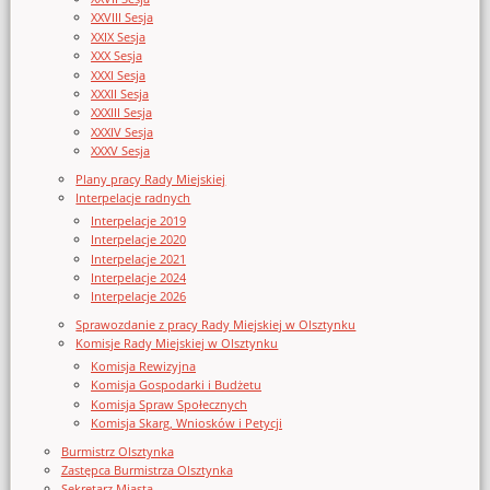
XXVIII Sesja
XXIX Sesja
XXX Sesja
XXXI Sesja
XXXII Sesja
XXXIII Sesja
XXXIV Sesja
XXXV Sesja
Plany pracy Rady Miejskiej
Interpelacje radnych
Interpelacje 2019
Interpelacje 2020
Interpelacje 2021
Interpelacje 2024
Interpelacje 2026
Sprawozdanie z pracy Rady Miejskiej w Olsztynku
Komisje Rady Miejskiej w Olsztynku
Komisja Rewizyjna
Komisja Gospodarki i Budżetu
Komisja Spraw Społecznych
Komisja Skarg, Wniosków i Petycji
Burmistrz Olsztynka
Zastępca Burmistrza Olsztynka
Sekretarz Miasta