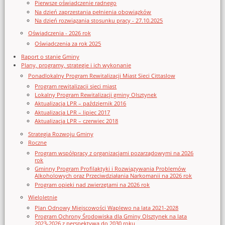
Pierwsze oświadczenie radnego
Na dzień zaprzestania pełnienia obowiązków
Na dzień rozwiązania stosunku pracy - 27.10.2025
Oświadczenia - 2026 rok
Oświadczenia za rok 2025
Raport o stanie Gminy
Plany, programy, strategie i ich wykonanie
Ponadlokalny Program Rewitalizacji Miast Sieci Cittaslow
Program rewitalizacji sieci miast
Lokalny Program Rewitalizacji gminy Olsztynek
Aktualizacja LPR – październik 2016
Aktualizacja LPR – lipiec 2017
Aktualizacja LPR – czerwiec 2018
Strategia Rozwoju Gminy
Roczne
Program współpracy z organizacjami pozarządowymi na 2026
rok
Gminny Program Profilaktyki i Rozwiązywania Problemów
Alkoholowych oraz Przeciwdziałania Narkomanii na 2026 rok
Program opieki nad zwierzętami na 2026 rok
Wieloletnie
Plan Odnowy Miejscowości Waplewo na lata 2021-2028
Program Ochrony Środowiska dla Gminy Olsztynek na lata
2023-2026 z perspektywą do 2030 roku