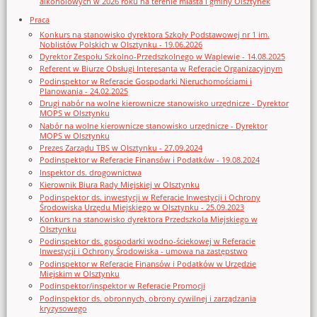
alkoholowych w 2026 roku na terenie miasta i gminy Olsztynek
Praca
Konkurs na stanowisko dyrektora Szkoły Podstawowej nr 1 im.
Noblistów Polskich w Olsztynku - 19.06.2026
Dyrektor Zespołu Szkolno-Przedszkolnego w Waplewie - 14.08.2025
Referent w Biurze Obsługi Interesanta w Referacie Organizacyjnym
Podinspektor w Referacie Gospodarki Nieruchomościami i
Planowania - 24.02.2025
Drugi nabór na wolne kierownicze stanowisko urzędnicze - Dyrektor
MOPS w Olsztynku
Nabór na wolne kierownicze stanowisko urzędnicze - Dyrektor
MOPS w Olsztynku
Prezes Zarządu TBS w Olsztynku - 27.09.2024
Podinspektor w Referacie Finansów i Podatków - 19.08.2024
Inspektor ds. drogownictwa
Kierownik Biura Rady Miejskiej w Olsztynku
Podinspektor ds. inwestycji w Referacie Inwestycji i Ochrony
Środowiska Urzędu Miejskiego w Olsztynku - 25.09.2023
Konkurs na stanowisko dyrektora Przedszkola Miejskiego w
Olsztynku
Podinspektor ds. gospodarki wodno-ściekowej w Referacie
Inwestycji i Ochrony Środowiska - umowa na zastępstwo
Podinspektor w Referacie Finansów i Podatków w Urzędzie
Miejskim w Olsztynku
Podinspektor/inspektor w Referacie Promocji
Podinspektor ds. obronnych, obrony cywilnej i zarządzania
kryzysowego