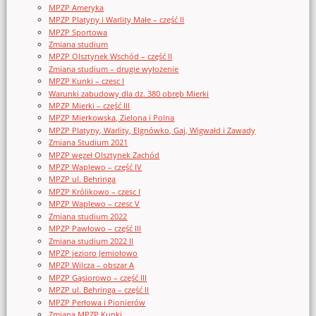
MPZP Ameryka
MPZP Platyny i Warlity Małe – część II
MPZP Sportowa
Zmiana studium
MPZP Olsztynek Wschód – część II
Zmiana studium – drugie wyłożenie
MPZP Kunki – czesc I
Warunki zabudowy dla dz. 380 obręb Mierki
MPZP Mierki – część III
MPZP Mierkowska, Zielona i Polna
MPZP Platyny, Warlity, Elgnówko, Gaj, Wigwałd i Zawady
Zmiana Studium 2021
MPZP węzeł Olsztynek Zachód
MPZP Waplewo – część IV
MPZP ul. Behringa
MPZP Królikowo – czesc I
MPZP Waplewo – czesc V
Zmiana studium 2022
MPZP Pawłowo – część III
Zmiana studium 2022 II
MPZP jezioro Jemiołowo
MPZP Wilcza – obszar A
MPZP Gąsiorowo – część III
MPZP ul. Behringa – część II
MPZP Perłowa i Pionierów
Zmiana MPZP Kunki