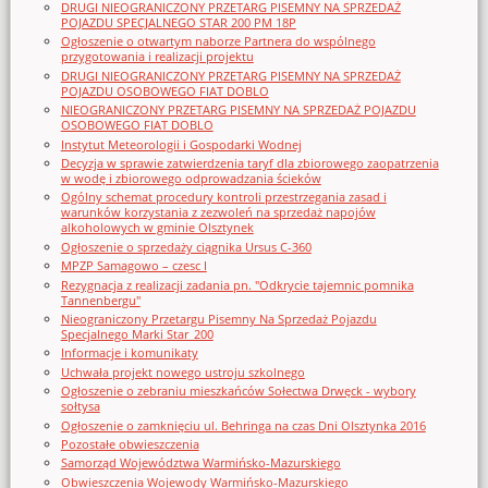
DRUGI NIEOGRANICZONY PRZETARG PISEMNY NA SPRZEDAŻ
POJAZDU SPECJALNEGO STAR 200 PM 18P
Ogłoszenie o otwartym naborze Partnera do wspólnego
przygotowania i realizacji projektu
DRUGI NIEOGRANICZONY PRZETARG PISEMNY NA SPRZEDAŻ
POJAZDU OSOBOWEGO FIAT DOBLO
NIEOGRANICZONY PRZETARG PISEMNY NA SPRZEDAŻ POJAZDU
OSOBOWEGO FIAT DOBLO
Instytut Meteorologii i Gospodarki Wodnej
Decyzja w sprawie zatwierdzenia taryf dla zbiorowego zaopatrzenia
w wodę i zbiorowego odprowadzania ścieków
Ogólny schemat procedury kontroli przestrzegania zasad i
warunków korzystania z zezwoleń na sprzedaż napojów
alkoholowych w gminie Olsztynek
Ogłoszenie o sprzedaży ciągnika Ursus C-360
MPZP Samagowo – czesc I
Rezygnacja z realizacji zadania pn. "Odkrycie tajemnic pomnika
Tannenbergu"
Nieograniczony Przetargu Pisemny Na Sprzedaż Pojazdu
Specjalnego Marki Star_200
Informacje i komunikaty
Uchwała projekt nowego ustroju szkolnego
Ogłoszenie o zebraniu mieszkańców Sołectwa Drwęck - wybory
sołtysa
Ogłoszenie o zamknięciu ul. Behringa na czas Dni Olsztynka 2016
Pozostałe obwieszczenia
Samorząd Województwa Warmińsko-Mazurskiego
Obwieszczenia Wojewody Warmińsko-Mazurskiego