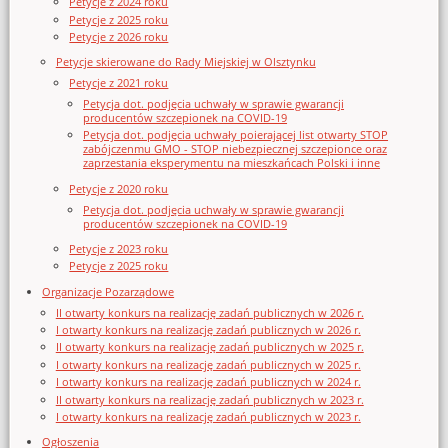
Petycje z 2024 roku
Petycje z 2025 roku
Petycje z 2026 roku
Petycje skierowane do Rady Miejskiej w Olsztynku
Petycje z 2021 roku
Petycja dot. podjęcia uchwały w sprawie gwarancji
producentów szczepionek na COVID-19
Petycja dot. podjęcia uchwały poierającej list otwarty STOP
zabójczenmu GMO - STOP niebezpiecznej szczepionce oraz
zaprzestania eksperymentu na mieszkańcach Polski i inne
Petycje z 2020 roku
Petycja dot. podjęcia uchwały w sprawie gwarancji
producentów szczepionek na COVID-19
Petycje z 2023 roku
Petycje z 2025 roku
Organizacje Pozarządowe
II otwarty konkurs na realizację zadań publicznych w 2026 r.
I otwarty konkurs na realizację zadań publicznych w 2026 r.
II otwarty konkurs na realizację zadań publicznych w 2025 r.
I otwarty konkurs na realizację zadań publicznych w 2025 r.
I otwarty konkurs na realizację zadań publicznych w 2024 r.
II otwarty konkurs na realizację zadań publicznych w 2023 r.
I otwarty konkurs na realizację zadań publicznych w 2023 r.
Ogłoszenia