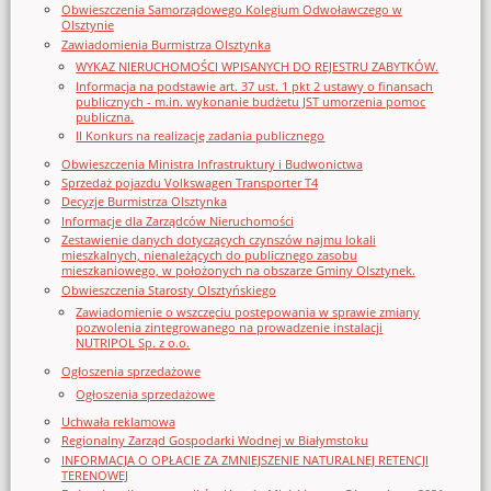
Obwieszczenia Samorządowego Kolegium Odwoławczego w
Olsztynie
Zawiadomienia Burmistrza Olsztynka
WYKAZ NIERUCHOMOŚCI WPISANYCH DO REJESTRU ZABYTKÓW.
Informacja na podstawie art. 37 ust. 1 pkt 2 ustawy o finansach
publicznych - m.in. wykonanie budżetu JST umorzenia pomoc
publiczna.
II Konkurs na realizację zadania publicznego
Obwieszczenia Ministra Infrastruktury i Budwonictwa
Sprzedaż pojazdu Volkswagen Transporter T4
Decyzje Burmistrza Olsztynka
Informacje dla Zarządców Nieruchomości
Zestawienie danych dotyczących czynszów najmu lokali
mieszkalnych, nienależących do publicznego zasobu
mieszkaniowego, w położonych na obszarze Gminy Olsztynek.
Obwieszczenia Starosty Olsztyńskiego
Zawiadomienie o wszczęciu postępowania w sprawie zmiany
pozwolenia zintegrowanego na prowadzenie instalacji
NUTRIPOL Sp. z o.o.
Ogłoszenia sprzedażowe
Ogłoszenia sprzedażowe
Uchwała reklamowa
Regionalny Zarząd Gospodarki Wodnej w Białymstoku
INFORMACJA O OPŁACIE ZA ZMNIEJSZENIE NATURALNEJ RETENCJI
TERENOWEJ