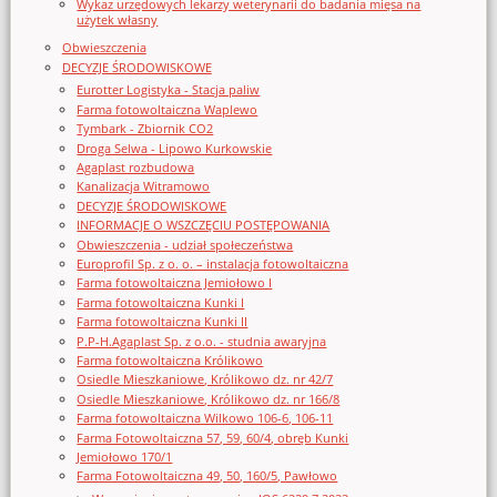
Wykaz urzędowych lekarzy weterynarii do badania mięsa na
użytek własny
Obwieszczenia
DECYZJE ŚRODOWISKOWE
Eurotter Logistyka - Stacja paliw
Farma fotowoltaiczna Waplewo
Tymbark - Zbiornik CO2
Droga Selwa - Lipowo Kurkowskie
Agaplast rozbudowa
Kanalizacja Witramowo
DECYZJE ŚRODOWISKOWE
INFORMACJE O WSZCZĘCIU POSTĘPOWANIA
Obwieszczenia - udział społeczeństwa
Europrofil Sp. z o. o. – instalacja fotowoltaiczna
Farma fotowoltaiczna Jemiołowo I
Farma fotowoltaiczna Kunki I
Farma fotowoltaiczna Kunki II
P.P-H.Agaplast Sp. z o.o. - studnia awaryjna
Farma fotowoltaiczna Królikowo
Osiedle Mieszkaniowe, Królikowo dz. nr 42/7
Osiedle Mieszkaniowe, Królikowo dz. nr 166/8
Farma fotowoltaiczna Wilkowo 106-6, 106-11
Farma Fotowoltaiczna 57, 59, 60/4, obręb Kunki
Jemiołowo 170/1
Farma Fotowoltaiczna 49, 50, 160/5, Pawłowo