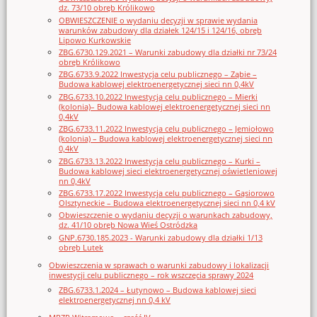
dz. 73/10 obręb Królikowo
OBWIESZCZENIE o wydaniu decyzji w sprawie wydania
warunków zabudowy dla działek 124/15 i 124/16, obręb
Lipowo Kurkowskie
ZBG.6730.129.2021 – Warunki zabudowy dla działki nr 73/24
obręb Królikowo
ZBG.6733.9.2022 Inwestycja celu publicznego – Ząbie –
Budowa kablowej elektroenergetycznej sieci nn 0,4kV
ZBG.6733.10.2022 Inwestycja celu publicznego – Mierki
(kolonia)– Budowa kablowej elektroenergetycznej sieci nn
0,4kV
ZBG.6733.11.2022 Inwestycja celu publicznego – Jemiołowo
(kolonia) – Budowa kablowej elektroenergetycznej sieci nn
0,4kV
ZBG.6733.13.2022 Inwestycja celu publicznego – Kurki –
Budowa kablowej sieci elektroenergetycznej oświetleniowej
nn 0,4kV
ZBG.6733.17.2022 Inwestycja celu publicznego – Gąsiorowo
Olsztyneckie – Budowa elektroenergetycznej sieci nn 0,4 kV
Obwieszczenie o wydaniu decyzji o warunkach zabudowy,
dz. 41/10 obręb Nowa Wieś Ostródzka
GNP.6730.185.2023 - Warunki zabudowy dla działki 1/13
obręb Lutek
Obwieszczenia w sprawach o warunki zabudowy i lokalizacji
inwestycji celu publicznego – rok wszczęcia sprawy 2024
ZBG.6733.1.2024 – Łutynowo – Budowa kablowej sieci
elektroenergetycznej nn 0,4 kV