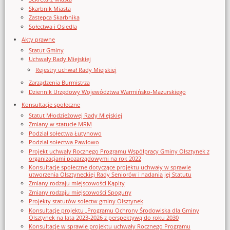
Skarbnik Miasta
Zastępca Skarbnika
Sołectwa i Osiedla
Akty prawne
Statut Gminy
Uchwały Rady Miejskiej
Rejestry uchwał Rady Miejskiej
Zarządzenia Burmistrza
Dziennik Urzędowy Województwa Warmińsko-Mazurskiego
Konsultacje społeczne
Statut Młodzieżowej Rady Miejskiej
Zmiany w statucie MRM
Podział sołectwa Łutynowo
Podział sołectwa Pawłowo
Projekt uchwały Rocznego Programu Współpracy Gminy Olsztynek z
organizacjami pozarządowymi na rok 2022
Konsultacje społeczne dotyczące projektu uchwały w sprawie
utworzenia Olsztyneckiej Rady Seniorów i nadania jej Statutu
Zmiany rodzaju miejscowości Kąpity
Zmiany rodzaju miejscowości Spoguny
Projekty statutów sołectw gminy Olsztynek
Konsultacje projektu „Programu Ochrony Środowiska dla Gminy
Olsztynek na lata 2023-2026 z perspektywą do roku 2030
Konsultacje w sprawie projektu uchwały Rocznego Programu