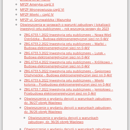
MPZP Ameryka-część II
MPZP Mrongowiusza-część VI
MPZP Mierki – część IV
MPZP ul. Grunwaldzka i Mazurska
Obwieszczenia w sprawach o warunki zabudowy i lokalizacji
inwestycji celu publicznego – rok wszczęcia sprawy do 2023
ZBG.6733.1.2022 Inwestycja celu publicznego – Nowa Wieś
Ostródzka – Budowa elektroenergetycznej sieci nn 0,4kV
ZBG.6733.2.2022 Inwestycja celu publicznego – Mańki –
Budowa elektroenergetycznej sieci nn 0,4kV
ZBG.6733.3.2022 Inwestycja celu publicznego – Lutek –
Budowa elektroenergetycznej sieci nn 0,4kV
ZBG.6733.4.2022 Inwestycja celu publicznego – Królikowo –
Budowa elektroenergetycznej sieci nn 0,4kV
ZBG.6733.5.2022 Inwestycja celu publicznego – Gąsiorowo
Olsztyneckie – Budowa elektroenergetycznej sieci nn 0,4kV
ZBG.6733.6.2022 Inwestycja celu publicznego – Mierki
kolonia – Przebudowa elektroenergetycznej sieci nn 0,4kV
ZBG.6733.7.2022 Inwestycja celu publicznego – Jemiołowo –
Przebudowa elektroenergetycznej sieci nn 0,4kV
Obwieszczenie o wydaniu decyzji o warunkach zabudowy,
dz. 36/27 obręb Waplewo
Obwieszczenie o wydaniu decyzji o warunkach zabudowy,
dz. 36/26 obręb Waplewo
Obwieszczenie o wydaniu decyzji o warunkach
zabudowy, dz. 36/26 obręb Waplewo
Obwieszczenie o wydaniu decyzji o warunkach zabudowy,