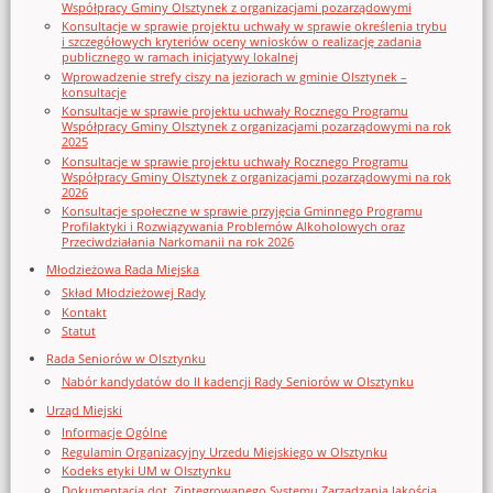
Współpracy Gminy Olsztynek z organizacjami pozarządowymi
Konsultacje w sprawie projektu uchwały w sprawie określenia trybu
i szczegółowych kryteriów oceny wniosków o realizację zadania
publicznego w ramach inicjatywy lokalnej
Wprowadzenie strefy ciszy na jeziorach w gminie Olsztynek –
konsultacje
Konsultacje w sprawie projektu uchwały Rocznego Programu
Współpracy Gminy Olsztynek z organizacjami pozarządowymi na rok
2025
Konsultacje w sprawie projektu uchwały Rocznego Programu
Współpracy Gminy Olsztynek z organizacjami pozarządowymi na rok
2026
Konsultacje społeczne w sprawie przyjęcia Gminnego Programu
Profilaktyki i Rozwiązywania Problemów Alkoholowych oraz
Przeciwdziałania Narkomanii na rok 2026
Młodzieżowa Rada Miejska
Skład Młodzieżowej Rady
Kontakt
Statut
Rada Seniorów w Olsztynku
Nabór kandydatów do II kadencji Rady Seniorów w Olsztynku
Urząd Miejski
Informacje Ogólne
Regulamin Organizacyjny Urzedu Miejskiego w Olsztynku
Kodeks etyki UM w Olsztynku
Dokumentacja dot. Zintegrowanego Systemu Zarządzania Jakością