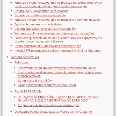
Wniosek o wydanie zezwolenia na przejazd pojazdów ciężarowych
po drodze gminnej objętej ograniczeniem tonażowym
Dotacje do budowy studni głębinowych
Dotacje na przydomowe oczyszczalnie
Wniosek o wydanie zezwolenia na usunięcie drzew lub krzewów
Zgłoszenie zamiaru usunięcia drzew
Uzgodnienie zasad korzystania z przystanków
Wydanie opinii na wykorzystanie dróg w sposób szczególny
Formularz zgłoszenia do ewidencji zbiorników bezodpływowych i
przydomowych oczyszczalni ścieków
Pismo dotyczące aktu planowania przestrzennego
modeLOWE przestrzenie edukacji i integracji w Gminie Olsztynek
Ochrona Środowiska
Rolnictwo
Szacowanie szkód spowodowanych przez zwierzęta łowne
Szacowanie szkód spowodowanych niekorzystnymi zjawiskami
atmosferycznymi
Komunikaty dla rolników
Zasady stosowania środków ochrony roślin
PLANY I PROGRAMY
„PROGRAM OCHRONY ŚRODOWISKA DLA GMINY OLSZTYNEK
NA LATA 2019-2022 Z PERSPEKTYWĄ DO ROKU 2026”
Program opieki nad zwierzętami bezdomnymi
Ogloszenie Powiatowego Lekarza Weterynarii w Olsztynie