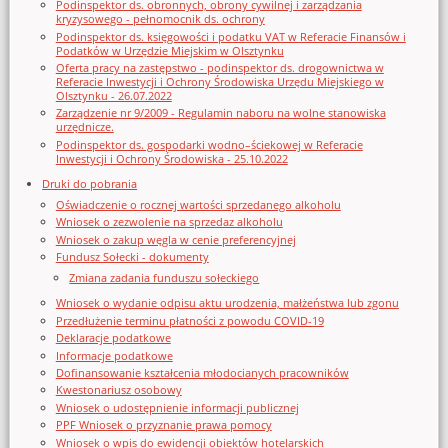
Podinspektor ds. obronnych, obrony cywilnej i zarządzania
kryzysowego - pełnomocnik ds. ochrony
Podinspektor ds. księgowości i podatku VAT w Referacie Finansów i
Podatków w Urzędzie Miejskim w Olsztynku
Oferta pracy na zastępstwo - podinspektor ds. drogownictwa w
Referacie Inwestycji i Ochrony Środowiska Urzędu Miejskiego w
Olsztynku - 26.07.2022
Zarządzenie nr 9/2009 - Regulamin naboru na wolne stanowiska
urzędnicze.
Podinspektor ds. gospodarki wodno–ściekowej w Referacie
Inwestycji i Ochrony Środowiska - 25.10.2022
Druki do pobrania
Oświadczenie o rocznej wartości sprzedanego alkoholu
Wniosek o zezwolenie na sprzedaz alkoholu
Wniosek o zakup węgla w cenie preferencyjnej
Fundusz Sołecki - dokumenty
Zmiana zadania funduszu sołeckiego
Wniosek o wydanie odpisu aktu urodzenia, małżeństwa lub zgonu
Przedłużenie terminu płatności z powodu COVID-19
Deklaracje podatkowe
Informacje podatkowe
Dofinansowanie kształcenia młodocianych pracowników
Kwestonariusz osobowy
Wniosek o udostępnienie informacji publicznej
PPF Wniosek o przyznanie prawa pomocy
Wniosek o wpis do ewidencji obiektów hotelarskich