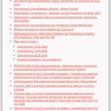
Dni wolne dla pracowników Urzędu Miejskiego w Olsztynku w 2021
roku
Państwowe Gospodarstwo Wodne - Wody Polskie
Zaproszenie na spotkanie - program Czyste Powietrze grudzień 2021
Ogłoszenie o zamiarze wyboru operatora publicznego transportu
zbiorowego
Zaproszenie na spotkania Czyste Powietrze Czyste Mieszkanie
Wybory do walnych zgromadzeń izb rolniczych
NIEOGRANICZONY PRZETARG PISEMNY NA SPRZEDAŻ POJAZDU
SPECJALNEGO STAR 200 PM 18P
Plan ogólny gminy
Uzgodnienia 16.02.2026
Uzgodnienia 13.05.2026
Uzgodnienia 29.05.2026
Projekt przekazany do uchwalenia
RGGIOŚ.6220.5.2024 Zawiadomienie - Obwieszczenie o wszczęciu
postępowania administracyjnego budowa farmy Mielno
Harmonogram kontroli punktów sprzedaży i podawania napojów
alkoholowych w 2025 roku na terenie miasta i gminy Olsztynek
Obwieszczenia Marszałka województwa Warmińsko-Mazurskiego
Konkurs ofert na wybór realizatora zadania w zakresie ochrony
zdrowia
Konkurs ofert na wybór realizatora zadania w zakresie ochrony
zdrowia - Program polityki zdrowotnej w zakresie rehabilitacji
leczniczej dla mieszkańców Gminy Olsztynek na lata 2025-2027 na
rok 2026
Harmonogram kontroli punktów sprzedaży i podawania napojów