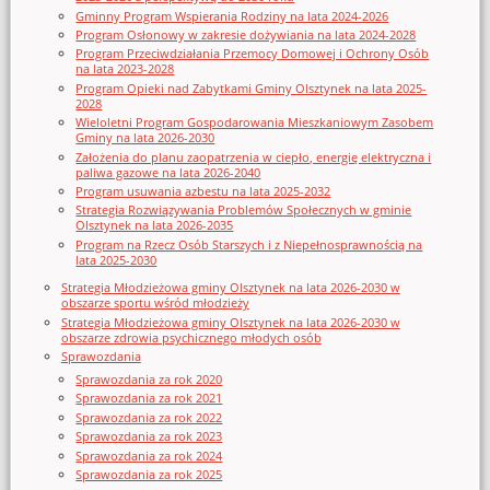
Gminny Program Wspierania Rodziny na lata 2024-2026
Program Osłonowy w zakresie dożywiania na lata 2024-2028
Program Przeciwdziałania Przemocy Domowej i Ochrony Osób
na lata 2023-2028
Program Opieki nad Zabytkami Gminy Olsztynek na lata 2025-
2028
Wieloletni Program Gospodarowania Mieszkaniowym Zasobem
Gminy na lata 2026-2030
Założenia do planu zaopatrzenia w ciepło, energię elektryczna i
paliwa gazowe na lata 2026-2040
Program usuwania azbestu na lata 2025-2032
Strategia Rozwiązywania Problemów Społecznych w gminie
Olsztynek na lata 2026-2035
Program na Rzecz Osób Starszych i z Niepełnosprawnością na
lata 2025-2030
Strategia Młodzieżowa gminy Olsztynek na lata 2026-2030 w
obszarze sportu wśród młodzieży
Strategia Młodzieżowa gminy Olsztynek na lata 2026-2030 w
obszarze zdrowia psychicznego młodych osób
Sprawozdania
Sprawozdania za rok 2020
Sprawozdania za rok 2021
Sprawozdania za rok 2022
Sprawozdania za rok 2023
Sprawozdania za rok 2024
Sprawozdania za rok 2025