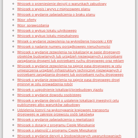
Wniosek o przeniesienie decyzji o warunkach zabudowy
Wniosek o wypis i wyrys z miejscowego planu
Wniosek o wydanie zaświadczenia o braku planu
Wzor_oferty
Wzor_sprawozdania
Wniosek o wykup lokalu użytkowego
Wniosek o wykup lokalu mieszkalnego
Wnisek o wydanie zezwolenia na wykreślenie hipoteki z KW
Wniosek o nadanie numeru porządkowego nieruchomości
Wniosek o wydanie zezwolenia na lokalizację w pasie drogowym
obiektów budowlanych lub urządzeń niezwiązanych z potrzebami
zarządzania drogami lub potrzebami ruchu drogowego oraz reklam
Wniosek o wydanie zezwolenia na zajęcie pasa drogowego w celu
umieszczenia urządzeń infrastruktury technicznej niezwiązanych z
potrzebami zarządzania drogami lub potrzebami ruchu drogowego
Wniosek o wydanie zezwolenia na zajęcie pasa drogowego drogi
gminnej w celu prowadzenia robót
Wniosek o uzgodnienie lokalizacji/przebudowy zjazdu
Wniosek o wydanie dowodu osobistego
Wniosek o wydanie decyzji o ustalenie lokalizacji inwestycji celu
publicznego albo warunków zabudowy
Udzielenia licencji na wykonywanie krajowego transportu
drogowego w zakresie przewozu osób taksówką
Wniosek o wydanie zaświadczenia o rewitalizacji
Wniosek o dotację z programu Ciepłe Mieszkanie
Wniosek o płatność z programu Ciepłe Mieszkanie
Wniosek o wydanie decyzji o środowiskowych uwarunkowaniach