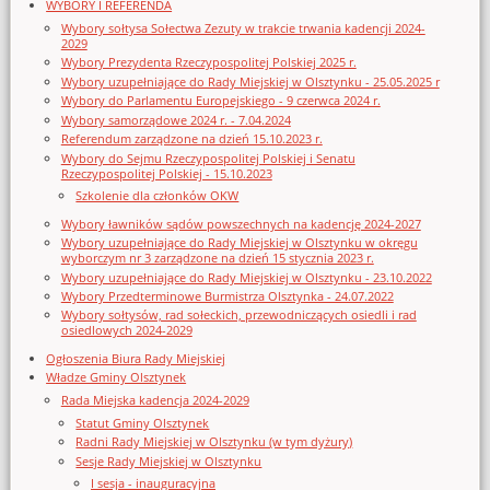
WYBORY I REFERENDA
Wybory sołtysa Sołectwa Zezuty w trakcie trwania kadencji 2024-
2029
Wybory Prezydenta Rzeczypospolitej Polskiej 2025 r.
Wybory uzupełniające do Rady Miejskiej w Olsztynku - 25.05.2025 r
Wybory do Parlamentu Europejskiego - 9 czerwca 2024 r.
Wybory samorządowe 2024 r. - 7.04.2024
Referendum zarządzone na dzień 15.10.2023 r.
Wybory do Sejmu Rzeczypospolitej Polskiej i Senatu
Rzeczypospolitej Polskiej - 15.10.2023
Szkolenie dla członków OKW
Wybory ławników sądów powszechnych na kadencję 2024-2027
Wybory uzupełniające do Rady Miejskiej w Olsztynku w okręgu
wyborczym nr 3 zarządzone na dzień 15 stycznia 2023 r.
Wybory uzupełniające do Rady Miejskiej w Olsztynku - 23.10.2022
Wybory Przedterminowe Burmistrza Olsztynka - 24.07.2022
Wybory sołtysów, rad sołeckich, przewodniczących osiedli i rad
osiedlowych 2024-2029
Ogłoszenia Biura Rady Miejskiej
Władze Gminy Olsztynek
Rada Miejska kadencja 2024-2029
Statut Gminy Olsztynek
Radni Rady Miejskiej w Olsztynku (w tym dyżury)
Sesje Rady Miejskiej w Olsztynku
I sesja - inauguracyjna