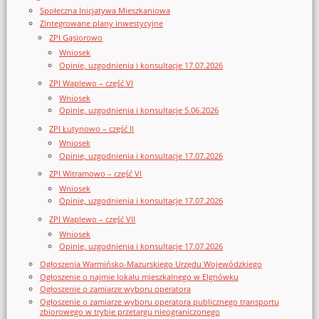
Społeczna Inicjatywa Mieszkaniowa
Zintegrowane plany inwestycyjne
ZPI Gąsiorowo
Wniosek
Opinie, uzgodnienia i konsultacje 17.07.2026
ZPI Waplewo – część VI
Wniosek
Opinie, uzgodnienia i konsultacje 5.06.2026
ZPI Łutynowo – część II
Wniosek
Opinie, uzgodnienia i konsultacje 17.07.2026
ZPI Witramowo – część VI
Wniosek
Opinie, uzgodnienia i konsultacje 17.07.2026
ZPI Waplewo – część VII
Wniosek
Opinie, uzgodnienia i konsultacje 17.07.2026
Ogłoszenia Warmińsko-Mazurskiego Urzędu Wojewódzkiego
Ogłoszenie o najmie lokalu mieszkalnego w Elgnówku
Ogłoszenie o zamiarze wyboru operatora
Ogłoszenie o zamiarze wyboru operatora publicznego transportu
zbiorowego w trybie przetargu nieograniczonego